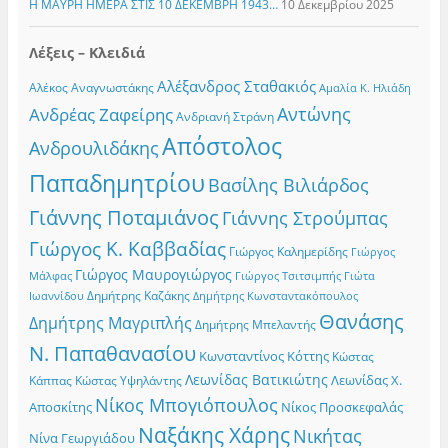
Η ΜΑΥΡΗ ΗΜΕΡΑ ΣΤΙΣ 10 ΔΕΚΕΜΒΡΗ 1943…
10 Δεκεμβρίου 2025
Λέξεις – Κλειδιά
Αλέξανδρος Σταθακιός
Αλέκος Αναγνωστάκης
Αμαλία Κ. Ηλιάδη
Αντώνης
Ανδρέας Ζαφείρης
Ανδριανή Στράνη
Απόστολος
Ανδρουλιδάκης
Παπαδημητρίου
Βασίλης Βιλιάρδος
Γιάννης Ποταμιάνος
Γιάννης Στρούμπας
Γιώργος Κ. Καββαδίας
Γιώργος Καλημερίδης
Γιώργος
Γιώργος Μαυρογιώργος
Γιώργος Τσιτσιμπής
Γιώτα
Μάλφας
Δημήτρης Καζάκης
Ιωαννίδου
Δημήτρης Κωνσταντακόπουλος
Θανάσης
Δημήτρης Μαγριπλής
Δημήτρης Μπελαντής
Ν. Παπαθανασίου
Κωνσταντίνος Κόττης
Κώστας
Λεωνίδας Βατικιώτης
Λεωνίδας Χ.
Κώστας Υψηλάντης
Κάππας
Νίκος Μπογιόπουλος
Αποσκίτης
Νίκος Προσκεφαλάς
Ναξάκης Χάρης
Νικήτας
Νίνα Γεωργιάδου