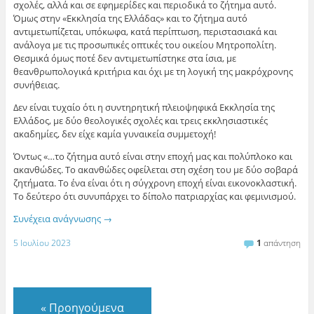
σχολές, αλλά και σε εφημερίδες και περιοδικά το ζήτημα αυτό.
Όμως στην «Εκκλησία της Ελλάδας» και το ζήτημα αυτό
αντιμετωπίζεται, υπόκωφα, κατά περίπτωση, περιστασιακά και
ανάλογα με τις προσωπικές οπτικές του οικείου Μητροπολίτη.
Θεσμικά όμως ποτέ δεν αντιμετωπίστηκε στα ίσια, με
θεανθρωπολογικά κριτήρια και όχι με τη λογική της μακρόχρονης
συνήθειας.
Δεν είναι τυχαίο ότι η συντηρητική πλειοψηφικά Εκκλησία της
Ελλάδος, με δύο θεολογικές σχολές και τρεις εκκλησιαστικές
ακαδημίες, δεν είχε καμία γυναικεία συμμετοχή!
Όντως «…το ζήτημα αυτό είναι στην εποχή μας και πολύπλοκο και
ακανθώδες. Το ακανθώδες οφείλεται στη σχέση του με δύο σοβαρά
ζητήματα. Το ένα είναι ότι η σύγχρονη εποχή είναι εικονοκλαστική.
Το δεύτερο ότι συνυπάρχει το δίπολο πατριαρχίας και φεμινισμού.
Συνέχεια ανάγνωσης
→
5 Ιουλίου 2023
1
απάντηση
«
Προηγούμενα