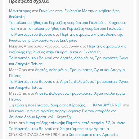
Πρόσφατα σχόλια
Μαντάτορας
στο
Γυναίκες στην Εκκλησία: Με την συνήθεια ή τη
θεολογία;
Το πολύσημο ήθος του Κερτεζίτη νεομάρτυρα Γιαλαμά… – Cognosco
Team
στο
Το πολύσημο ήθος του Κερτεζίτη νεομάρτυρα Γιαλαμά…
Το Μανιτάρι του Βουνού
στο
Περί της στρατιωτικής εισβολής της
Ρωσίας στην Ουκρανία και οι Εκκλησίες
Νικήτας Αποστόλου κάτοικος Ιωαννίνων
στο
Περί της στρατιωτικής
εισβολής της Ρωσίας στην Ουκρανία και οι Εκκλησίες
Το Μανιτάρι του Βουνού
στο
Ληστές, Δολοφόνοι, Τρομοκράτες, Άγιοι
και Απεργία Πείνας
Mast Oras
στο
Ληστές, Δολοφόνοι, Τρομοκράτες, Άγιοι και Απεργία
Πείνας
Το Μανιτάρι του Βουνού
στο
Ληστές, Δολοφόνοι, Τρομοκράτες, Άγιοι
και Απεργία Πείνας
Mast Oras
στο
Ληστές, Δολοφόνοι, Τρομοκράτες, Άγιοι και Απεργία
Πείνας
…ή τώρα ή ποτέ για τον δρόμο της Κέρτεζης. | | ΚΑΛΑΒΡΥΤΑ ΝΕΤ
στο
Να κάνουμε τις αναγκαίες παραχωρήσεις: Για τον απαράδεκτο
δημόσιο δρόμο Κραστικοί – Κέρτεζη
Hera
στο
Η πομπώδης επίσκεψη Πομπέο, επιδιαιτησία, 5G, λιμάνια
Το Μανιτάρι του Βουνού
στο
Χαιρετίσματα στην Αριστεία
ΧΡΥΣΙΚΟΠΟΥΛΟΣ ΔΗΜΗΤΡΙΟΣ
στο
Χαιρετίσματα στην Αριστεία