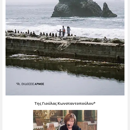
Της Γιούλας Κωνσταντοπούλου*