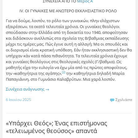
ΣΥΝΕΧΕΙΑ ΑΠΟ ΤΟ
Μέρος Α΄
IV. ΟΙ ΓΥΝΑΙΚΕΣ ΜΕ ΑΝΩΤΕΡΟ ΕΚΚΛΗΣΙΑΣΤΙΚΟ ΡΟΛΟ
Για να δούμε, λοιπόν, το ρόλο των γυναικών, πλην ελάχιστων
εξαιρέσεων, τα εκατό τελευταία χρόνια. Οι γυναίκες θεολόγοι
σπούδασαν στην Ελλάδα από τη δεκαετία του 1940, αποφοίτησαν
και διδάσκουν ανελλιπώς στα σχολεία της Β/βαθμιας εκπαίδευσης
μέχρι τις ημέρες μας. Πώς έγινε αυτή η αλλαγή; Μα οι σπουδές και
οι διορισμοί είναι κρατική υπόθεση. Εάν ήταν εκκλησιαστική δεν θα
υπήρχαν κάν κατά πάσα πιθανότητα. Τα τελευταία χρόνια έχουμε
και γυναίκες θεολόγους στις θεολογικές σχολές (Γ/βαθμια). Ως
μαθητής είχα την ευλογία να έχω μία από τις πρώτες αποφοίτους,
την «καθηγήτρια της αγάπης»,
την καθηγήτρια δηλαδή Μαρία
[2]
Παπαγιάννη, στο Γυμνάσιο Καλαβρύτων. Μια χαρά λοιπόν.
Συνέχεια ανάγνωσης
→
6 Ιουνίου 2025
Σχολιάστε
«Υπάρχει Θεός»; Ένας επιστήμονας
«τελειωμένος θεούσος» απαντά