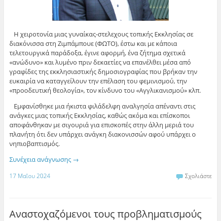
Η χειροτονία μιας γυναίκας-στελεχους τοπικής Εκκλησίας σε
διακόνισσα στη Ζιμπάμπουε (ΦΩΤΟ), έστω και με κάποια
τελετουργικά παράδοξα, έγινε αφορμή, ένα ζήτημα σχετικά
«ανώδυνο» και λυμένο πριν δεκαετίες να επανέλθει μέσα από
γραφίδες της εκκλησιαστικής δημοσιογραφίας που βρήκαν την
ευκαιρία να καταγγείλουν την επέλαση του φεμινισμού, την
«προοδευτική θεολογία», τον κίνδυνο του «Αγγλικανισμού» κλπ.
Εμφανίσθηκε μια ήκιστα φιλάδελφη αναλγησία απέναντι στις
ανάγκες μιας τοπικής Εκκλησίας, καθώς ακόμα και επίσκοποι
αποφάνθηκαν με σιγουριά για επισκοπές στην άλλη μεριά του
πλανήτη ότι δεν υπάρχει ανάγκη διακονισσών αφού υπάρχει ο
νηπιοβαπτισμός.
Συνέχεια ανάγνωσης
→
17 Μαΐου 2024
Σχολιάστε
Αναστοχαζόμενοι τους προβληματισμούς