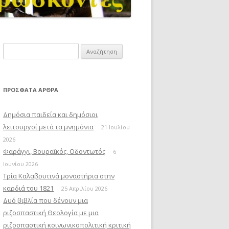
Αναζήτηση
για:
ΠΡΌΣΦΑΤΑ ΆΡΘΡΑ
Δημόσια παιδεία και δημόσιοι
λειτουργοί μετά τα μνημόνια
21 Ιουλίου
2026
Φαράγγι, Βουραϊκός, Οδοντωτός
6
Ιουνίου 2026
Τρία Καλαβρυτινά μοναστήρια στην
καρδιά του 1821
25 Απριλίου 2026
Δυό βιβλία που δένουν μια
ριζοσπαστική Θεολογία με μια
ριζοσπαστική κοινωνικοπολιτική κριτική