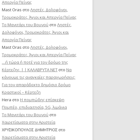
Απεργία Πείνας
Mast Oras
στο
Ληστές, Δολοφόνοι,
Τρομοκράτες, Άγιοι και Απεργία Πείνας
Το Μανιτάρι του Βουνού
στο
Ληστές,
Δολοφόνοι, Τρομοκράτες, Άγιοι και
Απεργία Πείνας
Mast Oras
στο
Ληστές, Δολοφόνοι,
Τρομοκράτες, Άγιοι και Απεργία Πείνας
…ή τώρα ή ποτέ για τον δρόμο της
Κέρτεζης. | | ΚΑΛΑΒΡΥΤΑ ΝΕΤ
στο
Να
κάνουμε τις αναγκαίες παραχωρήσεις:
Για τον απαράδεκτο δημόσιο δρόμο
Κραστικοί – Κέρτεζη
Hera
στο
Η πομπώδης επίσκεψη
Πομπέο, επιδιαιτησία, 5G, λιμάνια
Το Μανιτάρι του Βουνού
στο
Χαιρετίσματα στην Αριστεία
ΧΡΥΣΙΚΟΠΟΥΛΟΣ ΔΗΜΗΤΡΙΟΣ
στο
Χαιρετίσματα στην Αριστεία