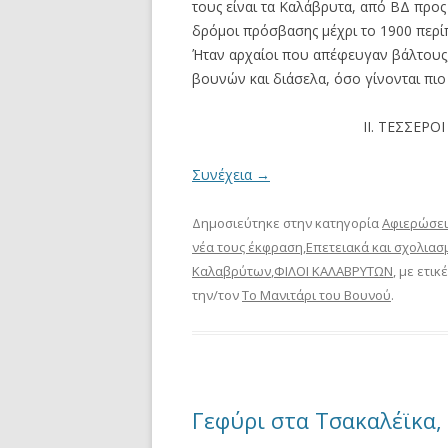
τους είναι τα Καλάβρυτα, από ΒΔ προς 
δρόμοι πρόσβασης μέχρι το 1900 περίπ
Ήταν αρχαίοι που απέφευγαν βάλτους
βουνών και διάσελα, όσο γίνονται πι
ΙΙ. ΤΕΣΣΕΡ
Συνέχεια
→
Δημοσιεύτηκε στην κατηγορία
Αφιερώσει
νέα τους έκφραση
,
Επετειακά και σχολιασ
Καλαβρύτων
,
ΦΙΛΟΙ ΚΑΛΑΒΡΥΤΩΝ
, με ετικ
την/τον
Το Μανιτάρι του Βουνού
.
Γεφύρι στα Τσακαλέϊκα,