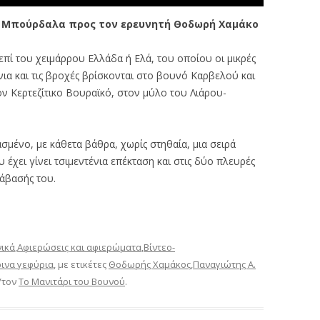
. Μπούρδαλα προς τον ερευνητή Θοδωρή Χαμάκο
πί του χειμάρρου Ελλάδα ή Ελά, του οποίου οι μικρές
ια και τις βροχές βρίσκονται στο βουνό Καρβελού και
ον Κερτεζίτικο Βουραϊκό, στον μύλο του Λιάρου-
μένο, με κάθετα βάθρα, χωρίς στηθαία, μια σειρά
έχει γίνει τσιμεντένια επέκταση και στις δύο πλευρές
ιάβασής του.
νικά
,
Αφιερώσεις και αφιερώματα
,
Βίντεο-
ινα γεφύρια
, με ετικέτες
Θοδωρής Χαμάκος
,
Παναγιώτης Α.
/τον
Το Μανιτάρι του Βουνού
.