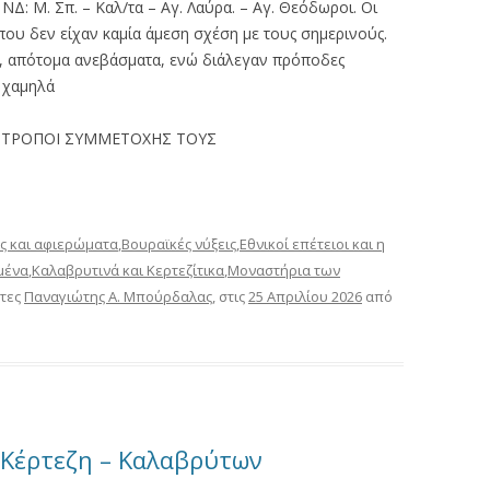
ΝΔ: Μ. Σπ. – Καλ/τα – Αγ. Λαύρα. – Αγ. Θεόδωροι. Οι
ου δεν είχαν καμία άμεση σχέση με τους σημερινούς.
, απότομα ανεβάσματα, ενώ διάλεγαν πρόποδες
ο χαμηλά
ΟΙ ΤΡΟΠΟΙ ΣΥΜΜΕΤΟΧΗΣ ΤΟΥΣ
ς και αφιερώματα
,
Βουραϊκές νύξεις
,
Εθνικοί επέτειοι και η
μένα
,
Καλαβρυτινά και Κερτεζίτικα
,
Μοναστήρια των
έτες
Παναγιώτης Α. Μπούρδαλας
, στις
25 Απριλίου 2026
από
 Κέρτεζη – Καλαβρύτων