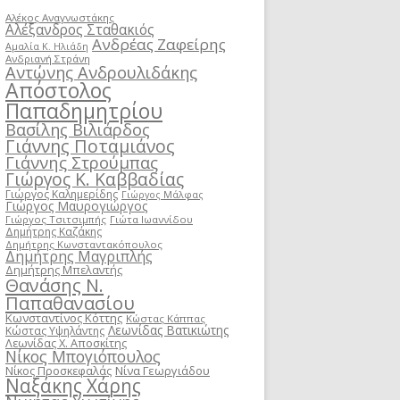
Αλέκος Αναγνωστάκης
Αλέξανδρος Σταθακιός
Ανδρέας Ζαφείρης
Αμαλία Κ. Ηλιάδη
Ανδριανή Στράνη
Αντώνης Ανδρουλιδάκης
Απόστολος
Παπαδημητρίου
Βασίλης Βιλιάρδος
Γιάννης Ποταμιάνος
Γιάννης Στρούμπας
Γιώργος Κ. Καββαδίας
Γιώργος Καλημερίδης
Γιώργος Μάλφας
Γιώργος Μαυρογιώργος
Γιώργος Τσιτσιμπής
Γιώτα Ιωαννίδου
Δημήτρης Καζάκης
Δημήτρης Κωνσταντακόπουλος
Δημήτρης Μαγριπλής
Δημήτρης Μπελαντής
Θανάσης Ν.
Παπαθανασίου
Κωνσταντίνος Κόττης
Κώστας Κάππας
Λεωνίδας Βατικιώτης
Κώστας Υψηλάντης
Λεωνίδας Χ. Αποσκίτης
Νίκος Μπογιόπουλος
Νίκος Προσκεφαλάς
Νίνα Γεωργιάδου
Ναξάκης Χάρης