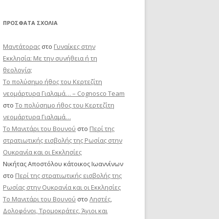
ΠΡΌΣΦΑΤΑ ΣΧΌΛΙΑ
Μαντάτορας
στο
Γυναίκες στην
Εκκλησία: Με την συνήθεια ή τη
θεολογία;
Το πολύσημο ήθος του Κερτεζίτη
νεομάρτυρα Γιαλαμά… – Cognosco Team
στο
Το πολύσημο ήθος του Κερτεζίτη
νεομάρτυρα Γιαλαμά…
Το Μανιτάρι του Βουνού
στο
Περί της
στρατιωτικής εισβολής της Ρωσίας στην
Ουκρανία και οι Εκκλησίες
Νικήτας Αποστόλου κάτοικος Ιωαννίνων
στο
Περί της στρατιωτικής εισβολής της
Ρωσίας στην Ουκρανία και οι Εκκλησίες
Το Μανιτάρι του Βουνού
στο
Ληστές,
Δολοφόνοι, Τρομοκράτες, Άγιοι και