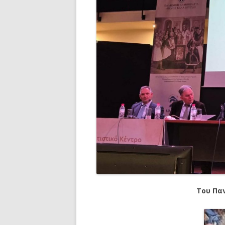
Του Πα