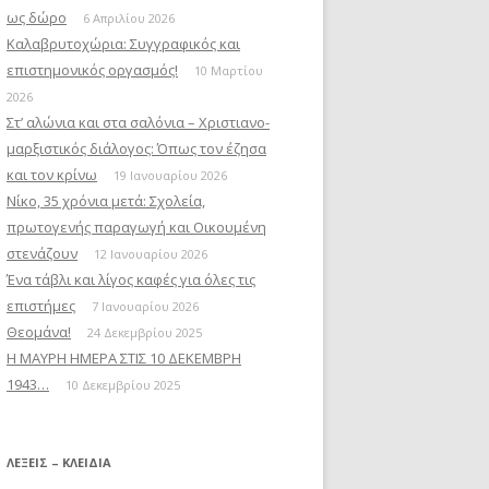
ως δώρο
6 Απριλίου 2026
Καλαβρυτοχώρια: Συγγραφικός και
επιστημονικός οργασμός!
10 Μαρτίου
2026
Στ’ αλώνια και στα σαλόνια – Χριστιανο-
μαρξιστικός διάλογος: Όπως τον έζησα
και τον κρίνω
19 Ιανουαρίου 2026
Νίκο, 35 χρόνια μετά: Σχολεία,
πρωτογενής παραγωγή και Οικουμένη
στενάζουν
12 Ιανουαρίου 2026
Ένα τάβλι και λίγος καφές για όλες τις
επιστήμες
7 Ιανουαρίου 2026
Θεομάνα!
24 Δεκεμβρίου 2025
Η ΜΑΥΡΗ ΗΜΕΡΑ ΣΤΙΣ 10 ΔΕΚΕΜΒΡΗ
1943…
10 Δεκεμβρίου 2025
ΛΈΞΕΙΣ – ΚΛΕΙΔΙΆ