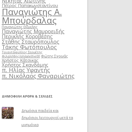
Νικήτας Χιωτίνης
Πέτρος Παπακωνσταντίνου
Παναγιώτης Α.
Μπούρδαλας
Παναγιώτης Θέμελης
Παναγιώτης Μαυροειδής
Περικλής Κοροβέσης
Στάθης Σταυρόπουλος
Τάκης Φωτόπουλος
Τριαντάφυλλος Σερμέτης
Φώτης Σχοινάς
Φιλαλήθης/philalethe00
Χρήστος Κάτσικας
Χρήστος Σκανδάμης
π. Ηλίας Υφαντής
π. Νικόλαος Φαναριώτης
ΔΗΜΟΦΙΛΉ ΆΡΘΡΑ & ΣΕΛΊΔΕΣ
Δημόσια παιδεία και
δημόσιοι λειτουργοί μετά τα
μνημόνια