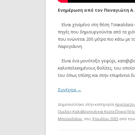
Ενημέρωση από τον Παναγιώτη Α
Είναι χτισμένο στη θέση Τσακαλέϊκα ε
πηγές που δημιουργούνται από τα χιόν
που ενώνεται 200 μέτρα πιο κάτω με τ
Λαφογιάννη.
Είναι ένα μονότοξο γεφύρι, καταβιβασ
καλοπελεκημένους θολίτες, του οποίου 
του όπως επίσης και στην επιφάνεια δ
Συνέχεια
→
Δημοσιεύτηκε στην κατηγορία
Αρχιτεκτο
Ομιλίες
,
Καλαβρυτινά και Κερτεζίτικα
,
Πέτρ
Μπούρδαλας
, στις
9 Ιουλίου 2025
από την