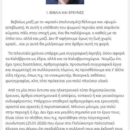
Ι. ΒΙΒΛΙΑ ΚΑΙ ΕΡΕΥΝΕΣ
Βεβαίως μαζί με το «κρασί» (πολιτισμός) θέλουμε και «ψωμί»
(επιβίωση). Κι αυτή η υπόθεση του ψωμιού περνάει από σαράντα
κύματα, πάλι στην εποχή μας. Και θα παλέψουμε, ο καθείς με τα
όπλα του, αλλά και μαζί. Δεν θ’ αφήσουμε όμως τη ζωή χωρίς
κρασί… και γι αυτό θα μιλήσουμε στο άρθρο αυτή τη φορά.
Τα τελευταία χρόνια υπάρχει μια συγγραφική έκρηξη, όσον αφορά
τα Καλάβρυτα ως έδρα, αλλά και τα Καλαβρυτοχώρια. Νομίζω ότι
έχει τρεις διαστάσεις. Αρθρογραφία, προσωπικά συγγραφικά έργα
και συμμετοχή σε συλλογικούς τόμους. Ας προσθέσουμε και τ’ άλλα
είδη τέχνης, όπως π.χ. τα ντοκιμαντέρ, θεατρικά, εκθέσεις
φωτογραφίας, κλπ, τότε πρόκειται για πολύ πλούσιο υλικό.
Από τη μία στον έντυπο και ηλεκτρονικό τύπο δημοσιεύονται
έρευνες, άρθρα επιστημονικά ή απόψεις, τοπικού ή και γενικότερου
ενδιαφέροντος. Υπάρχουν σταθεροί αρθρογράφοι και ερευνητές
αρκετοί και αρκετές ή περιστασιακοί. Μένουν μόνιμα, για πολύ
στην περιοχή ή όχι. Δεν έχει και μεγάλη σημασία για το έργο τους.
Είναι τόσο το πλήθος που π.χ. προτάθηκε στην λογοτεχνική
συνάντηση (25.01.2026) που έγινε στο Πολύκεντρο πολιτιστικό
Κέντρο του Δήμου ότι σχεδιάζεται η συλλογή τους και έκδοσή τους