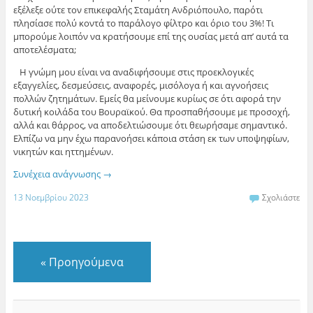
εξέλεξε ούτε τον επικεφαλής Σταμάτη Ανδριόπουλο, παρότι
πλησίασε πολύ κοντά το παράλογο φίλτρο και όριο του 3%! Τι
μπορούμε λοιπόν να κρατήσουμε επί της ουσίας μετά απ’ αυτά τα
αποτελέσματα;
Η γνώμη μου είναι να αναδιφήσουμε στις προεκλογικές
εξαγγελίες, δεσμεύσεις, αναφορές, μισόλογα ή και αγνοήσεις
πολλών ζητημάτων. Εμείς θα μείνουμε κυρίως σε ότι αφορά την
δυτική κοιλάδα του Βουραϊκού. Θα προσπαθήσουμε με προσοχή,
αλλά και θάρρος, να αποδελτιώσουμε ότι θεωρήσαμε σημαντικό.
Ελπίζω να μην έχω παρανοήσει κάποια στάση εκ των υποψηφίων,
νικητών και ηττημένων.
Συνέχεια ανάγνωσης
→
13 Νοεμβρίου 2023
Σχολιάστε
«
Προηγούμενα