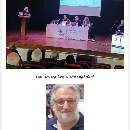
Του Παναγιώτη Α. Μπούρδαλα*