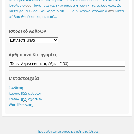
Iστολόγιο
στο
Πανδημία και εκκλησιαστική ζωή – Για τα δύσκολα, 2ο
Μετά φόβου Θεού και κορονοϊού… – Το Zωντανό Iστολόγιο
στο
Μετά
φόβου Θεού και κορονοϊού…
Ιστορικό Άρθρων
Ιστορικό
Άρθρων
Άρθρα ανά Κατηγορίες
Άρθρα
ανά
Κατηγορίες
Μεταστοιχεία
Σύνδεση
Κανάλι
RSS
άρθρων
Κανάλι
RSS
σχολίων
WordPress.org
Προβολή ιστότοπου με πλήρες Θέμα