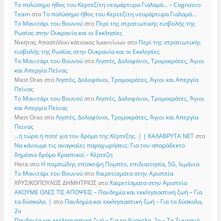
Το πολύσημο ήθος του Κερτεζίτη νεομάρτυρα Γιαλαμά… – Cognosco
Team
στο
Το πολύσημο ήθος του Κερτεζίτη νεομάρτυρα Γιαλαμά…
Το Μανιτάρι του Βουνού
στο
Περί της στρατιωτικής εισβολής της
Ρωσίας στην Ουκρανία και οι Εκκλησίες
Νικήτας Αποστόλου κάτοικος Ιωαννίνων
στο
Περί της στρατιωτικής
εισβολής της Ρωσίας στην Ουκρανία και οι Εκκλησίες
Το Μανιτάρι του Βουνού
στο
Ληστές, Δολοφόνοι, Τρομοκράτες, Άγιοι
και Απεργία Πείνας
Mast Oras
στο
Ληστές, Δολοφόνοι, Τρομοκράτες, Άγιοι και Απεργία
Πείνας
Το Μανιτάρι του Βουνού
στο
Ληστές, Δολοφόνοι, Τρομοκράτες, Άγιοι
και Απεργία Πείνας
Mast Oras
στο
Ληστές, Δολοφόνοι, Τρομοκράτες, Άγιοι και Απεργία
Πείνας
…ή τώρα ή ποτέ για τον δρόμο της Κέρτεζης. | | ΚΑΛΑΒΡΥΤΑ ΝΕΤ
στο
Να κάνουμε τις αναγκαίες παραχωρήσεις: Για τον απαράδεκτο
δημόσιο δρόμο Κραστικοί – Κέρτεζη
Hera
στο
Η πομπώδης επίσκεψη Πομπέο, επιδιαιτησία, 5G, λιμάνια
Το Μανιτάρι του Βουνού
στο
Χαιρετίσματα στην Αριστεία
ΧΡΥΣΙΚΟΠΟΥΛΟΣ ΔΗΜΗΤΡΙΟΣ
στο
Χαιρετίσματα στην Αριστεία
ΑΚΟΥΜΕ ΟΛΕΣ ΤΙΣ ΑΠΟΨΕΙΣ – Πανδημία και εκκλησιαστική ζωή – Για
τα δύσκολα. |
στο
Πανδημία και εκκλησιαστική ζωή – Για τα δύσκολα,
2ο
Πανδημία και εκκλησιαστική ζωή – Για τα δύσκολα, 2ο – Το Zωντανό