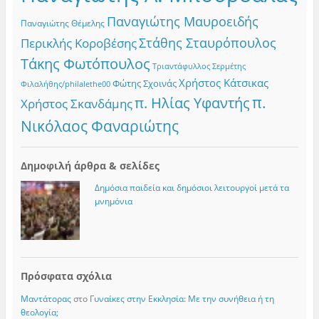
Παναγιώτης Μαυροειδής
Παναγιώτης Θέμελης
Στάθης Σταυρόπουλος
Περικλής Κοροβέσης
Τάκης Φωτόπουλος
Τριαντάφυλλος Σερμέτης
Χρήστος Κάτσικας
Φώτης Σχοινάς
Φιλαλήθης/philalethe00
π.
π. Ηλίας Υφαντής
Χρήστος Σκανδάμης
Νικόλαος Φαναριώτης
Δημοφιλή άρθρα & σελίδες
Δημόσια παιδεία και δημόσιοι λειτουργοί μετά τα
μνημόνια
Πρόσφατα σχόλια
Μαντάτορας
στο
Γυναίκες στην Εκκλησία: Με την συνήθεια ή τη
θεολογία;