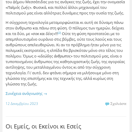
του Δήμου Μεσσάτιδας για τις ανάγκες της ζωής, έχει την ονομασία
«
Παλμός ζωής
». Φυσικά, και πολλοί άλλοι μηχανισμοί του
πολιτισμού μας είναι αλλότριες δυνάμεις προς την ουσία της ζωής.
Η σύγχρονη τεχνολογία μεταμορφώνεται κι αυτή σε δύναμη πάνω
στον άνθρωπο και πάνω στη φύση. Ο πόλεμος των ημερών, δείχνει
και τα δύο, με «
σοκ και δέος
»!!!
Ούτε τη φύση προστατεύει με το
[2]
απεμπλουτισμένο ουράνιο στις βόμβες, ούτε τους λαούς και τους
ανθρώπους απελευθερώνει. Κι αν το πρόβλημα ήταν μόνο για τις
πολεμικές εκστρατείες, η ελπίδα θα βρισκόταν μόνο στο τέλος του
πολέμου. Όμως ο «
ιδεώδης άνθρωπος
» του πολιτισμού μας, είναι ο
τυποποιημένος άνθρωπος της καθησυχαστικής ζωής, της αγοραίας
αντίληψης, του μεταλλαγμένου όντος κι από την σύγχρονη
τεχνολογία. Γι’ αυτό, δεν φτάνει σήμερα να μιλήσουμε μόνο στη
γλώσσα της επιστήμης και της τεχνικής της, αλλά κυρίως στη
γλώσσα της ζωής.
Συνέχεια ανάγνωσης
→
12 Δεκεμβρίου 2023
Σχολιάστε
Οι Εμείς, οι Εκείνοι κι Εσείς