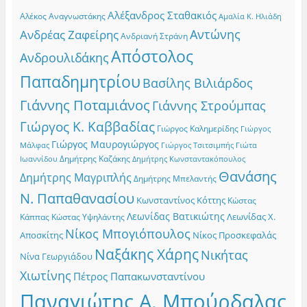
Αλέξανδρος Σταθακιός
Αλέκος Αναγνωστάκης
Αμαλία Κ. Ηλιάδη
Αντώνης
Ανδρέας Ζαφείρης
Ανδριανή Στράνη
Απόστολος
Ανδρουλιδάκης
Παπαδημητρίου
Βασίλης Βιλιάρδος
Γιάννης Ποταμιάνος
Γιάννης Στρούμπας
Γιώργος Κ. Καββαδίας
Γιώργος Καλημερίδης
Γιώργος
Γιώργος Μαυρογιώργος
Γιώργος Τσιτσιμπής
Γιώτα
Μάλφας
Δημήτρης Καζάκης
Ιωαννίδου
Δημήτρης Κωνσταντακόπουλος
Θανάσης
Δημήτρης Μαγριπλής
Δημήτρης Μπελαντής
Ν. Παπαθανασίου
Κωνσταντίνος Κόττης
Κώστας
Λεωνίδας Βατικιώτης
Λεωνίδας Χ.
Κώστας Υψηλάντης
Κάππας
Νίκος Μπογιόπουλος
Αποσκίτης
Νίκος Προσκεφαλάς
Ναξάκης Χάρης
Νικήτας
Νίνα Γεωργιάδου
Χιωτίνης
Πέτρος Παπακωνσταντίνου
Παναγιώτης Α. Μπούρδαλας