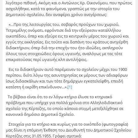
λιγότερο πιθανή. Ακόμη και ο Αντώνιος Χρ. Οικονόμου, που πρώτος
ασχολήθηκε, κατά τα φαινόμενα, γραπτώς με την ιστορία του
Δημοτικού σχολείου, δεν αναφέρει χρόνο ανεγέρσεως:
«…Προ της λειτουργίας του, σοβαρός προύχων του χωριού,
Τετρεμέλης ονόματι, εφρόντισε διά την εξεύρεσιν καταλλήλου
οικοπέδου, όπερ και εξεύρε εις το κεντρικόν μέρος του χωριού και
εγγύς της εκκλησίας. Εις τούτο και δαπάνη του κράτους ανηγέρθη
διδακτήριον, όπερ διά την εποχήν του ήτο ιδεώδες, εκπληρούν
όλους τους στοιχειώδεις όρους υγιεινής, αναλόγως με τας τότε
επικρατούσας περί υγιεινής κλπ αντιλήψεις.
Εις το διδακτήριον αυτό παρέμεινεν το σχολείον μέχρι του 1900
περίπου, διότι λόγω της ασυντηρησίας εκ μέρους των αδιαφόρων
ίσως διδασκάλων και των τότε δημάρχων εγκατελείφθη, επειδή
κατέστη ή εκρίθη επικίνδυνον…».
[1]
Το βέβαιο είναι ότι το εν λόγω κτήριο έλυσε το κτηριακό
πρόβλημα που υπήρχε για πολλά χρόνια στο Αλληλοδιδακτικό
σχολείο της Κέρτεζης, το οποίο κάποια στιγμή μετεξελίχθηκε σε
κανονικό δημόσιο Δημοτικό Σχολείο.
Στοιχεία για το κτήριο και κυρίως για το οικόπεδο (φωτογραφία)
μας δίνει η επόμενη Έκθεση του Διευθυντή του Δημοτικού Σχολείου
Κερτέζης στις 31.05.1955. Γράφει σχετικά: