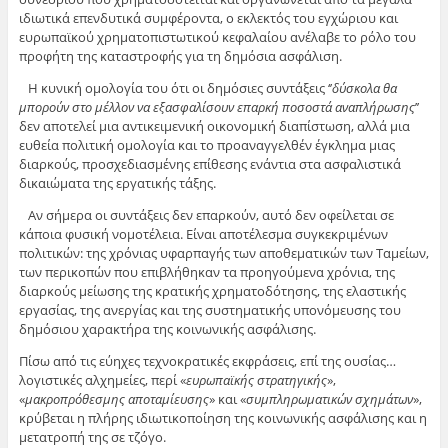
ιδιωτικά επενδυτικά συμφέροντα, ο εκλεκτός του εγχώριου και
ευρωπαϊκού χρηματοπιστωτικού κεφαλαίου ανέλαβε το ρόλο του
προφήτη της καταστροφής για τη δημόσια ασφάλιση.
Η κυνική ομολογία του ότι οι δημόσιες συντάξεις ‘’
δύσκολα θα
μπορούν στο μέλλον να εξασφαλίσουν επαρκή ποσοστά αναπλήρωσης
’’
δεν αποτελεί μια αντικειμενική οικονομική διαπίστωση, αλλά μια
ευθεία πολιτική ομολογία και το προαναγγελθέν έγκλημα μιας
διαρκούς, προσχεδιασμένης επίθεσης ενάντια στα ασφαλιστικά
δικαιώματα της εργατικής τάξης.
Αν σήμερα οι συντάξεις δεν επαρκούν, αυτό δεν οφείλεται σε
κάποια φυσική νομοτέλεια. Είναι αποτέλεσμα συγκεκριμένων
πολιτικών: της χρόνιας υφαρπαγής των αποθεματικών των Ταμείων,
των περικοπών που επιβλήθηκαν τα προηγούμενα χρόνια, της
διαρκούς μείωσης της κρατικής χρηματοδότησης, της ελαστικής
εργασίας, της ανεργίας και της συστηματικής υπονόμευσης του
δημόσιου χαρακτήρα της κοινωνικής ασφάλισης.
Πίσω από τις εύηχες τεχνοκρατικές εκφράσεις, επί της ουσίας…
λογιστικές αλχημείες, περί «
ευρωπαϊκής στρατηγικής
»,
«
μακροπρόθεσμης αποταμίευσης
» και «
συμπληρωματικών σχημάτων
»,
κρύβεται η πλήρης ιδιωτικοποίηση της κοινωνικής ασφάλισης και η
μετατροπή της σε τζόγο.