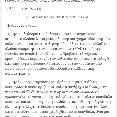
Κοινωνικής Ασφάλισης και όλων των Κοινωνικών Αγαθών.
Αθήνα, 19-06-26…».
[3]
VII. ΔΕΝ ΜΕΝΟΥΝ ΟΜΩΣ ΜΟΝΟ Σ’ ΑΥΤΑ…
Επιθυμούν ακόμα:
1) Την αναθεώρηση του άρθρου 29 του Συντάγματος που
αφορά στο πλαίσιο λειτουργίας, ίδρυσης και χρηματοδότησης των
πολιτικών κομμάτων. «Η κυβερνητική πρόθεση είναι να αλλάξει το
πλαίσιο νομιμότητας των κομμάτων και να ελέγξει το σύστημα
εκλογών και ανάδειξης κυβέρνησης. Προβλέπει έλεγχο των
προϋποθέσεων συμμετοχής των πολιτικών κομμάτων στις εκλογές
και εξάρτηση της ίδρυσης και λειτουργίας των κομμάτων από
ειδικό νόμο (που προφανώς θα καθορίζει η κυβερνητική
πλειοψηφία)…».
2) Την άρνηση κατάργησης του άρθρου 86 (περί ευθύνης
υπουργών) το οποίο ορίζει πως «
μόνο η Βουλή έχει το δικαίωμα να
ασκεί ποινική δίωξη εναντίον εν ενεργεία ή πρώην υπουργών και
υφυπουργών
». «Γεγονός που έχει οδηγήσει ώστε σε όλα τα σκάνδαλα
υπουργοί και υφυπουργοί να μην διώκονται, καθώς η κυβερνητική
πλειοψηφία ελέγχει τη Βουλή. Η αναθεώρηση που προτείνει, λόγω
και της μεγάλης πίεσης που έχει δεχθεί από τα σκάνδαλα, είναι μια
ανώδυνη τροποποίηση του σχετικού άρθρου…».