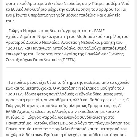
φοιτητικού Αριστερού Δικτύου Νεολαίας στην Πάτρα, με θέμα ‘’Από
το Εθνικό Απολυτήριο μέχρι την αναθεώρηση του άρθρου 16: Για
ένα μέτωπο υπεράσπισης της δημόσιας παιδείας’’ και ομιλητές
τους:
Γιώργο Ντάφλο, εκπαιδευτικό, γραμματέα της ΕΛΜΕ
Αχαΐας, Δημήτρη Νομικό, φοιτητή του Μαθηματικού και μέλος του
Αριστερού Δικτύου Νεολαίας, Αναστάση Νεδελάκο, μαθητή του
13ου ΓΕΛ, και Παναγιώτη Μπούρδαλα, συνταξιούχο εκπαιδευτικό,
επικεφαλής του Παραρτήματος Αχαΐας της Πανελλήνιας Ένωσης
Συνταξιούχων Εκπαιδευτικών (ΠΕΣΕΚ).
Το πρώτο μέρος είχε θέμα το ζήτημα της παιδείας, από το σχολείο
έως και τα μεταπτυχιακά. Ο Αναστάσης Νεδελάκος, μαθητής του
13ου ΓΕΛ, έδωσε φέτος πανελλαδικές κι έβγαλε δέκα μέρες μετά,
πρόσφατη εμπειρία, συναισθήματα, αλλά και βαθύτερες σκέψεις. Ο
Γιώργος Ντάφλος, εκπαιδευτικός, μίλησε ως Γραμματέας της Α’
ΕΛΜΕ Αχαΐας κι έθεσε τις αλλαγές στην εκπαίδευση με κριτικό
πνεύμα. Ο Γιώργος Ψαρράς, ως ενεργός συνδικαλιστής στο
Πανεπιστήμιο Πατρών, έθεσε με ωραίο λόγο την πλαγιοκόπηση του
Πανεπιστημίου από τον νεοφιλελευθερισμό και τη μετατροπή του
σε χώρο διδάκτρων. Εξού και η συνεχής προσπάθεια κατάργησης