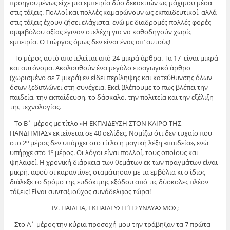
προηγουμένως είχε μια εμπειρία δύο δεκαετιών ως μάχιμου μέσα
στις τάξεις. Πολλοί και πολλές καμαρώνουν ως εκπαιδευτικοί, αλλά
στις τάξεις έχουν ζήσει ελάχιστα, ενώ με διαδρομές πολλές φορές
αμφιβόλου αξίας έγιναν στελέχη για να καθοδηγούν χωρίς
εμπειρία. Ο Γιώργος όμως δεν είναι ένας απ’ αυτούς!
Το μέρος αυτό αποτελείται από 24 μικρά άρθρα. Τα 17 είναι μικρά
και αυτόνομα. Ακολουθούν ένα μεγάλο εισαγωγικό άρθρο
(χωρισμένο σε 7 μικρά) εν είδει περίληψης και κατεύθυνσης όλων
όσων ξεδιπλώνει στη συνέχεια. Εκεί βλέπουμε το πως βλέπει την
παιδεία, την εκπαίδευση, το δάσκαλο, την πολιτεία και την εξέλιξη
της τεχνολογίας.
Το Β΄ μέρος με τίτλο «Η ΕΚΠΑΙΔΕΥΣΗ ΣΤΟΝ ΚΑΙΡΟ ΤΗΣ
ΠΑΝΔΗΜΙΑΣ» εκτείνεται σε 40 σελίδες. Νομίζω ότι δεν τυχαίο που
στο 2
μέρος δεν υπάρχει στο τίτλο η μαγική λέξη «παιδεία», ενώ
ο
υπήρχε στο 1
μέρος. Οι λόγοι είναι πολλοί, τους οποίους και
ο
ψηλαφεί. Η χρονική διάρκεια των θεμάτων εκ των πραγμάτων είναι
μικρή, αφού οι καραντίνες σταμάτησαν με τα εμβόλια κι ο ίδιος
διάλεξε το δρόμο της ευδόκιμης εξόδου από τις δύσκολες πλέον
τάξεις! Είναι συνταξιούχος συνάδελφος τώρα!
ΙV. ΠΑΙΔΕΙΑ, ΕΚΠΑΙΔΕΥΣΗ Ή ΣΥΝΔΥΑΣΜΟΣ;
Στο Α΄ μέρος την κύρια προσοχή μου την τράβηξαν τα 7 πρώτα