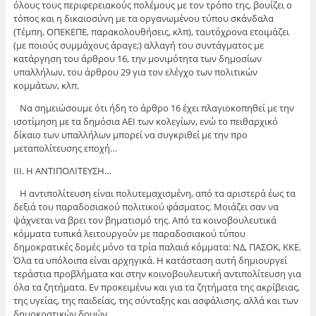
όλους τους περιφερειακούς πολέμους με τον τρόπο της, βουίζει ο
τόπος και η δικαιοσύνη με τα οργανωμένου τύπου σκάνδαλα
(Τέμπη, ΟΠΕΚΕΠΕ, παρακολουθήσεις, κλπ), ταυτόχρονα ετοιμάζει
(με ποιούς συμμάχους άραγε;) αλλαγή του συντάγματος με
κατάργηση του άρθρου 16, την μονιμότητα των δημοσίων
υπαλλήλων, του άρθρου 29 για τον ελέγχο των πολιτικών
κομμάτων, κλπ.
Να σημειώσουμε ότι ήδη το άρθρο 16 έχει πλαγιοκοπηθεί με την
ισοτίμηση με τα δημόσια ΑΕΙ των κολεγίων, ενώ το πειθαρχικό
δίκαιο των υπαλλήλων μπορεί να συγκριθεί με την προ
μεταπολίτευσης εποχή…
ΙΙΙ. Η ΑΝΤΙΠΟΛΙΤΕΥΣΗ…
Η αντιπολίτευση είναι πολυτεμαχισμένη, από τα αριστερά έως τα
δεξιά του παραδοσιακού πολιτικού φάσματος. Μοιάζει σαν να
ψάχνεται να βρει τον βηματισμό της. Από τα κοινοβουλευτικά
κόμματα τυπικά λειτουργούν με παραδοσιακού τύπου
δημοκρατικές δομές μόνο τα τρία παλαιά κόμματα: ΝΔ, ΠΑΣΟΚ, ΚΚΕ.
Όλα τα υπόλοιπα είναι αρχηγικά. Η κατάσταση αυτή δημιουργεί
τεράστια προβλήματα και στην κοινοβουλευτική αντιπολίτευση για
όλα τα ζητήματα. Εν προκειμένω και για τα ζητήματα της ακρίβειας,
της υγείας, της παιδείας, της σύνταξης και ασφάλισης, αλλά και των
δημοκρατικών δομών.