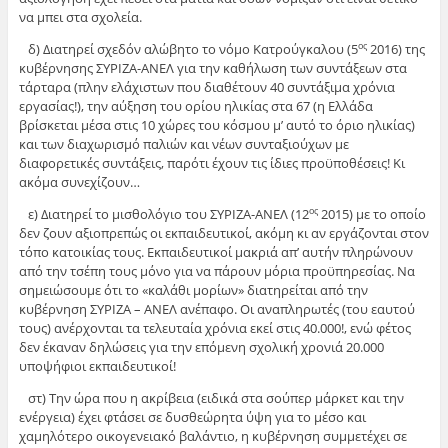
να μπει στα σχολεία.
δ) Διατηρεί σχεδόν αλώβητο το νόμο Κατρούγκαλου (5
2016) της
ος
κυβέρνησης ΣΥΡΙΖΑ-ΑΝΕΛ για την καθήλωση των συντάξεων στα
τάρταρα (πλην ελάχιστων που διαθέτουν 40 συντάξιμα χρόνια
εργασίας!), την αύξηση του ορίου ηλικίας στα 67 (η Ελλάδα
βρίσκεται μέσα στις 10 χώρες του κόσμου μ’ αυτό το όριο ηλικίας)
και των διαχωρισμό παλιών και νέων συνταξιούχων με
διαφορετικές συντάξεις, παρότι έχουν τις ίδιες προϋποθέσεις! Κι
ακόμα συνεχίζουν…
ε) Διατηρεί το μισθολόγιο του ΣΥΡΙΖΑ-ΑΝΕΛ (12
2015) με το οποίο
ος
δεν ζουν αξιοπρεπώς οι εκπαιδευτικοί, ακόμη κι αν εργάζονται στον
τόπο κατοικίας τους. Εκπαιδευτικοί μακριά απ’ αυτήν πληρώνουν
από την τσέπη τους μόνο για να πάρουν μόρια προϋπηρεσίας. Να
σημειώσουμε ότι το «καλάθι μορίων» διατηρείται από την
κυβέρνηση ΣΥΡΙΖΑ – ΑΝΕΛ ανέπαφο. Οι αναπληρωτές (του εαυτού
τους) ανέρχονται τα τελευταία χρόνια εκεί στις 40.000!, ενώ φέτος
δεν έκαναν δηλώσεις για την επόμενη σχολική χρονιά 20.000
υποψήφιοι εκπαιδευτικοί!
στ) Την ώρα που η ακρίβεια (ειδικά στα σούπερ μάρκετ και την
ενέργεια) έχει φτάσει σε δυσθεώρητα ύψη για το μέσο και
χαμηλότερο οικογενειακό βαλάντιο, η κυβέρνηση συμμετέχει σε