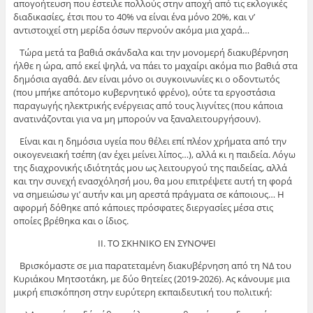
απογοήτευση που έστειλε πολλούς στην αποχή από τις εκλογικές
διαδικασίες, έτσι που το 40% να είναι ένα μόνο 20%, και ν’
αντιστοιχεί στη μερίδα όσων περνούν ακόμα μια χαρά…
Τώρα μετά τα βαθιά σκάνδαλα και την μονομερή διακυβέρνηση
ήλθε η ώρα, από εκεί ψηλά, να πάει το μαχαίρι ακόμα πιο βαθιά στα
δημόσια αγαθά. Δεν είναι μόνο οι συγκοινωνίες κι ο οδοντωτός
(που μπήκε απότομο κυβερνητικό φρένο), ούτε τα εργοστάσια
παραγωγής ηλεκτρικής ενέργειας από τους λιγνίτες (που κάποια
ανατινάζονται για να μη μπορούν να ξαναλειτουργήσουν).
Είναι και η δημόσια υγεία που θέλει επί πλέον χρήματα από την
οικογενειακή τσέπη (αν έχει μείνει λίπος…), αλλά κι η παιδεία. Λόγω
της διαχρονικής ιδιότητάς μου ως λειτουργού της παιδείας, αλλά
και την συνεχή ενασχόλησή μου, θα μου επιτρέψετε αυτή τη φορά
να σημειώσω γι’ αυτήν και μη αρεστά πράγματα σε κάποιους… Η
αφορμή δόθηκε από κάποιες πρόσφατες διεργασίες μέσα στις
οποίες βρέθηκα και ο ίδιος.
ΙΙ. ΤΟ ΣΚΗΝΙΚΟ ΕΝ ΣΥΝΟΨΕΙ
Βρισκόμαστε σε μια παρατεταμένη διακυβέρνηση από τη ΝΔ του
Κυριάκου Μητσοτάκη, με δύο θητείες (2019-2026). Ας κάνουμε μια
μικρή επισκόπηση στην ευρύτερη εκπαιδευτική του πολιτική: