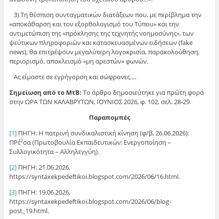
3) Τη θέσπιση συνταγματικών διατάξεων που, με περίβλημα την
«αποκάθαρση και τον εξορθολογισμό του Τύπου» και την
αντιμετώπιση της «πρόκλησης της τεχνητής νοημοσύνης», των
ψεύτικων πληροφοριών και κατασκευασμένων ειδήσεων (fake
news), θα επιτρέψουν μεγαλύτερη λογοκρισία, παρακολούθηση,
περιορισμό, αποκλεισμό «μη αρεστών» φωνών.
Ας είμαστε σε εγρήγορση και σώφρονες….
Σημείωση από το ΜτΒ:
Το άρθρο δημοσιεύτηκε για πρώτη φορά
στην ΩΡΑ ΤΩΝ ΚΑΛΑΒΡΥΤΩΝ, ΙΟΥΝΙΟΣ 2026, φ. 102, σελ. 28-29.
Παραπομπές
[1]
ΠΗΓΗ: Η πατρινή συνδικαλιστική κίνηση (φ/β, 26.06.2026):
ΠΡέ
σα (Πρωτοβουλία Εκπαιδευτικών: Ενεργοποίηση –
2
Συλλογικότητα – Αλληλεγγύη).
[2]
ΠΗΓΗ: 21.06.2026,
https://syntaxekpedeftikoi.blogspot.com/2026/06/16.html.
[3]
ΠΗΓΗ: 19.06.2026,
https://syntaxekpedeftikoi.blogspot.com/2026/06/blog-
post_19.html.