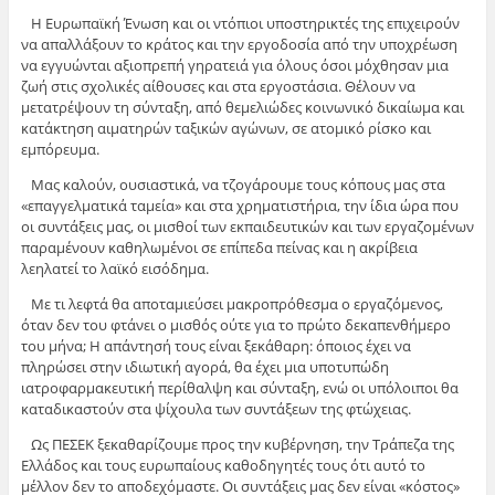
Η Ευρωπαϊκή Ένωση και οι ντόπιοι υποστηρικτές της επιχειρούν
να απαλλάξουν το κράτος και την εργοδοσία από την υποχρέωση
να εγγυώνται αξιοπρεπή γηρατειά για όλους όσοι μόχθησαν μια
ζωή στις σχολικές αίθουσες και στα εργοστάσια. Θέλουν να
μετατρέψουν τη σύνταξη, από θεμελιώδες κοινωνικό δικαίωμα και
κατάκτηση αιματηρών ταξικών αγώνων, σε ατομικό ρίσκο και
εμπόρευμα.
Μας καλούν, ουσιαστικά, να τζογάρουμε τους κόπους μας στα
«επαγγελματικά ταμεία» και στα χρηματιστήρια, την ίδια ώρα που
οι συντάξεις μας, οι μισθοί των εκπαιδευτικών και των εργαζομένων
παραμένουν καθηλωμένοι σε επίπεδα πείνας και η ακρίβεια
λεηλατεί το λαϊκό εισόδημα.
Με τι λεφτά θα αποταμιεύσει μακροπρόθεσμα ο εργαζόμενος,
όταν δεν του φτάνει ο μισθός ούτε για το πρώτο δεκαπενθήμερο
του μήνα; Η απάντησή τους είναι ξεκάθαρη: όποιος έχει να
πληρώσει στην ιδιωτική αγορά, θα έχει μια υποτυπώδη
ιατροφαρμακευτική περίθαλψη και σύνταξη, ενώ οι υπόλοιποι θα
καταδικαστούν στα ψίχουλα των συντάξεων της φτώχειας.
Ως ΠΕΣΕΚ ξεκαθαρίζουμε προς την κυβέρνηση, την Τράπεζα της
Ελλάδος και τους ευρωπαίους καθοδηγητές τους ότι αυτό το
μέλλον δεν το αποδεχόμαστε. Οι συντάξεις μας δεν είναι «κόστος»