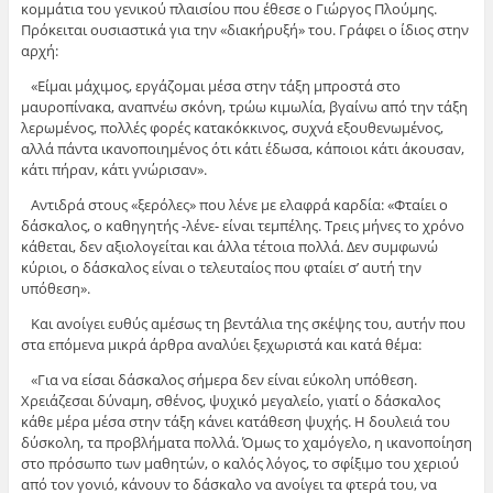
κομμάτια του γενικού πλαισίου που έθεσε ο Γιώργος Πλούμης.
Πρόκειται ουσιαστικά για την «διακήρυξή» του. Γράφει ο ίδιος στην
αρχή:
«Είμαι μάχιμος, εργάζομαι μέσα στην τάξη μπροστά στο
μαυροπίνακα, αναπνέω σκόνη, τρώω κιμωλία, βγαίνω από την τάξη
λερωμένος, πολλές φορές κατακόκκινος, συχνά εξουθενωμένος,
αλλά πάντα ικανοποιημένος ότι κάτι έδωσα, κάποιοι κάτι άκουσαν,
κάτι πήραν, κάτι γνώρισαν».
Αντιδρά στους «ξερόλες» που λένε με ελαφρά καρδία: «Φταίει ο
δάσκαλος, ο καθηγητής -λένε- είναι τεμπέλης. Τρεις μήνες το χρόνο
κάθεται, δεν αξιολογείται και άλλα τέτοια πολλά. Δεν συμφωνώ
κύριοι, ο δάσκαλος είναι ο τελευταίος που φταίει σ’ αυτή την
υπόθεση».
Και ανοίγει ευθύς αμέσως τη βεντάλια της σκέψης του, αυτήν που
στα επόμενα μικρά άρθρα αναλύει ξεχωριστά και κατά θέμα:
«Για να είσαι δάσκαλος σήμερα δεν είναι εύκολη υπόθεση.
Χρειάζεσαι δύναμη, σθένος, ψυχικό μεγαλείο, γιατί ο δάσκαλος
κάθε μέρα μέσα στην τάξη κάνει κατάθεση ψυχής. Η δουλειά του
δύσκολη, τα προβλήματα πολλά. Όμως το χαμόγελο, η ικανοποίηση
στο πρόσωπο των μαθητών, ο καλός λόγος, το σφίξιμο του χεριού
από τον γονιό, κάνουν το δάσκαλο να ανοίγει τα φτερά του, να