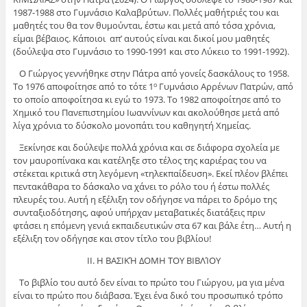
1987-1988 στο Γυμνάσιο Καλαβρύτων. Πολλές μαθήτριές του και
μαθητές του θα τον θυμούνται, έστω και μετά από τόσα χρόνια,
είμαι βέβαιος. Κάποιοι απ’ αυτούς είναι και δικοί μου μαθητές
(δούλεψα στο Γυμνάσιο το 1990-1991 και στο Λύκειο το 1991-1992).
Ο Γιώργος γεννήθηκε στην Πάτρα από γονείς δασκάλους το 1958.
Το 1976 αποφοίτησε από το τότε 1
Γυμνάσιο Αρρένων Πατρών, από
ο
το οποίο αποφοίτησα κι εγώ το 1973. Το 1982 αποφοίτησε από το
Χημικό του Πανεπιστημίου Ιωαννίνων και ακολούθησε μετά από
λίγα χρόνια το δύσκολο μονοπάτι του καθηγητή Χημείας.
Ξεκίνησε και δούλεψε πολλά χρόνια και σε διάφορα σχολεία με
τον μαυροπίνακα και κατέληξε στο τέλος της καριέρας του να
στέκεται κριτικά στη λεγόμενη «τηλεκπαίδευση». Εκεί πλέον βλέπει
πεντακάθαρα το δάσκαλο να χάνει το ρόλο του ή έστω πολλές
πλευρές του. Αυτή η εξέλιξη τον οδήγησε να πάρει το δρόμο της
συνταξιοδότησης, αφού υπήρχαν μεταβατικές διατάξεις πριν
φτάσει η επόμενη γενιά εκπαιδευτικών στα 67 και βάλε έτη… Αυτή η
εξέλιξη τον οδήγησε και στον τίτλο του βιβλίου!
ΙΙ. Η ΒΑΣΙΚΉ ΔΟΜΗ ΤΟΥ ΒΙΒΛΊΟΥ
Το βιβλίο του αυτό δεν είναι το πρώτο του Γιώργου, μα για μένα
είναι το πρώτο που διάβασα. Έχει ένα δικό του προσωπικό τρόπο