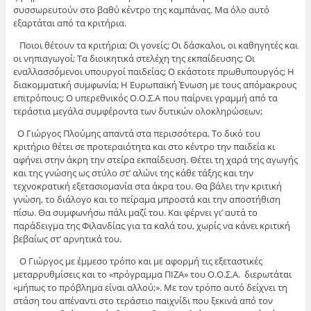
συσσωρευτούν στο βαθύ κέντρο της καμπάνας. Μα όλο αυτό
εξαρτάται από τα κριτήρια.
Ποιοι θέτουν τα κριτήρια; Οι γονείς; Οι δάσκαλοι, οι καθηγητές και
οι νηπιαγωγοί; Τα διοικητικά στελέχη της εκπαίδευσης; Οι
εναλλασσόμενοι υπουργοί παιδείας; Ο εκάστοτε πρωθυπουργός; Η
διακομματική συμφωνία; Η Ευρωπαϊκή Ένωση με τους απόμακρους
επιτρόπους; Ο υπερεθνικός Ο.Ο.Σ.Α που παίρνει γραμμή από τα
τεράστια μεγάλα συμφέροντα των δυτικών ολοκληρώσεων;
Ο Γιώργος Πλούμης απαντά στα περισσότερα. Το δικό του
κριτήριο θέτει σε προτεραιότητα και στο κέντρο την παιδεία κι
αφήνει στην άκρη την στείρα εκπαίδευση. Θέτει τη χαρά της αγωγής
και της γνώσης ως στύλο στ’ αλώνι της κάθε τάξης και την
τεχνοκρατική εξετασιομανία στα άκρα του. Θα βάλει την κριτική
γνώση, το διάλογο και το πείραμα μπροστά και την αποστήθιση
πίσω. Θα συμφωνήσω πάλι μαζί του. Και φέρνει γι’ αυτά το
παράδειγμα της Φιλανδίας για τα καλά του, χωρίς να κάνει κριτική
βεβαίως στ’ αρνητικά του.
Ο Γιώργος με έμμεσο τρόπο και με αφορμή τις εξεταστικές
μεταρρυθμίσεις και το «πρόγραμμα ΠΙΖΑ» του Ο.Ο.Σ.Α. διερωτάται
«μήπως το πρόβλημα είναι αλλού;». Με τον τρόπο αυτό δείχνει τη
στάση του απέναντι στο τεράστιο παιχνίδι που ξεκινά από τον