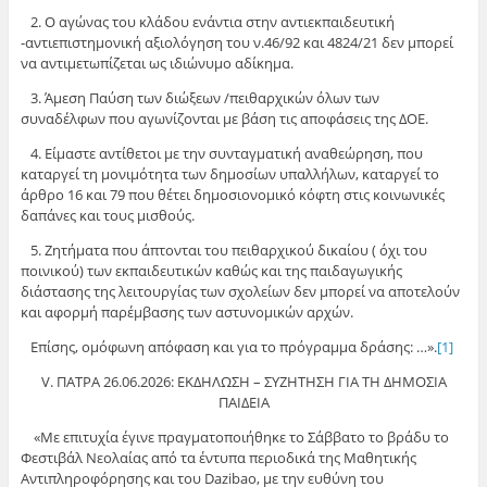
2. Ο αγώνας του κλάδου ενάντια στην αντιεκπαιδευτική
-αντιεπιστημονική αξιολόγηση του ν.46/92 και 4824/21 δεν μπορεί
να αντιμετωπίζεται ως ιδιώνυμο αδίκημα.
3. Άμεση Παύση των διώξεων /πειθαρχικών όλων των
συναδέλφων που αγωνίζονται με βάση τις αποφάσεις της ΔΟΕ.
4. Είμαστε αντίθετοι με την συνταγματική αναθεώρηση, που
καταργεί τη μονιμότητα των δημοσίων υπαλλήλων, καταργεί το
άρθρο 16 και 79 που θέτει δημοσιονομικό κόφτη στις κοινωνικές
δαπάνες και τους μισθούς.
5. Ζητήματα που άπτονται του πειθαρχικού δικαίου ( όχι του
ποινικού) των εκπαιδευτικών καθώς και της παιδαγωγικής
διάστασης της λειτουργίας των σχολείων δεν μπορεί να αποτελούν
και αφορμή παρέμβασης των αστυνομικών αρχών.
Επίσης, ομόφωνη απόφαση και για το πρόγραμμα δράσης: …».
[1]
V. ΠΑΤΡΑ 26.06.2026: ΕΚΔΗΛΩΣΗ – ΣΥΖΗΤΗΣΗ ΓΙΑ ΤΗ ΔΗΜΟΣΙΑ
ΠΑΙΔΕΙΑ
«Με επιτυχία έγινε πραγματοποιήθηκε το Σάββατο το βράδυ το
Φεστιβάλ Νεολαίας από τα έντυπα περιοδικά της Μαθητικής
Αντιπληροφόρησης και του Dazibao, με την ευθύνη του