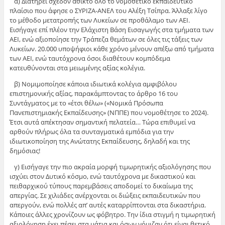
α) Διατηρεί σχεδόν άθικτο όλο το νομοθετικό εκπαιδευτικό
πλαίσιο που άφησε ο ΣΥΡΙΖΑ-ΑΝΕΛ του Αλέξη Τσίπρα. Άλλαξε λίγο
το μέθοδο μετατροπής των Λυκείων σε προθάλαμο των ΑΕΙ.
Εισήγαγε επί πλέον την Ελάχιστη Βάση Εισαγωγής στα τμήματα των
ΑΕΙ, ενώ αξιοποίησε την Τράπεζα θεμάτων σε όλες τις τάξεις των
Λυκείων. 20.000 υποψήφιοι κάθε χρόνο μένουν απέξω από τμήματα
των ΑΕΙ, ενώ ταυτόχρονα όσοι διαθέτουν κομπόδεμα
κατευθύνονται στα μειωμένης αξίας κολέγια.
β) Νομιμοποίησε κάποια ιδιωτικά κολέγια αμφιβόλου
επιστημονικής αξίας, παρακάμπτοντας το άρθρο 16 του
Συντάγματος με το «έτσι θέλω» («Νομικά Πρόσωπα
Πανεπιστημιακής Εκπαίδευσης» (ΝΠΠΕ) που νομοθέτησε το 2024).
Έτσι αυτά απέκτησαν σημαντική πελατεία… Τώρα επιθυμεί να
αρθούν πλήρως όλα τα συνταγματικά εμπόδια για την
ιδιωτικοποίηση της Ανώτατης Εκπαίδευσης, δηλαδή και της
δημόσιας!
γ) Εισήγαγε την πιο ακραία μορφή τιμωρητικής αξιολόγησης που
ισχύει στον Δυτικό κόσμο, ενώ ταυτόχρονα με δικαστικού και
πειθαρχικού τύπους παρεμβάσεις αποδομεί το δικαίωμα της
απεργίας. Σε χιλιάδες ανέρχονται οι διώξεις εκπαιδευτικών που
απεργούν, ενώ πολλές απ’ αυτές καταρρίπτονται στα δικαστήρια.
Κάποιες άλλες χρονίζουν ως φόβητρο. Την ίδια στιγμή η τιμωρητική
αξιολόγηση έχει πέσει στα μάτια και όσων νόμιζαν ότι είναι θετικό