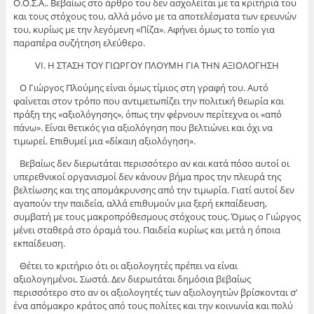
Ο.Ο.Σ.Α.. Βεβαίως στο άρθρο του δεν ασχολείται με τα κριτήριά του
και τους στόχους του, αλλά μόνο με τα αποτελέσματα των ερευνών
του, κυρίως με την λεγόμενη «Πίζα». Αφήνει όμως το τοπίο για
παραπέρα συζήτηση ελεύθερο.
VΙ. Η ΣΤΑΣΗ ΤΟΥ ΓΙΩΡΓΟΥ ΠΛΟΥΜΗ ΓΙΑ ΤΗΝ ΑΞΙΟΛΟΓΗΣΗ
Ο Γιώργος Πλούμης είναι όμως τίμιος στη γραφή του. Αυτό
φαίνεται στον τρόπο που αντιμετωπίζει την πολιτική θεωρία και
πράξη της «αξιολόγησης», όπως την φέρνουν περίτεχνα οι «από
πάνω». Είναι θετικός για αξιολόγηση που βελτιώνει και όχι να
τιμωρεί. Επιθυμεί μια «δίκαιη αξιολόγηση».
Βεβαίως δεν διερωτάται περισσότερο αν και κατά πόσο αυτοί οι
υπερεθνικοί οργανισμοί δεν κάνουν βήμα προς την πλευρά της
βελτίωσης και της απομάκρυνσης από την τιμωρία. Γιατί αυτοί δεν
αγαπούν την παιδεία, αλλά επιθυμούν μια ξερή εκπαίδευση,
συμβατή με τους μακροπρόθεσμους στόχους τους. Όμως ο Γιώργος
μένει σταθερά στο όραμά του. Παιδεία κυρίως και μετά η όποια
εκπαίδευση.
Θέτει το κριτήριο ότι οι αξιολογητές πρέπει να είναι
αξιολογημένοι. Σωστά. Δεν διερωτάται δημόσια βεβαίως
περισσότερο στο αν οι αξιολογητές των αξιολογητών βρίσκονται σ’
ένα απόμακρο κράτος από τους πολίτες και την κοινωνία και πολύ