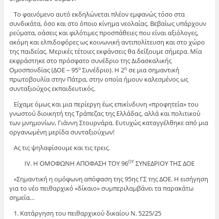
Το φαινόμενο αυτό εκδηλώνεται πλέον εμφανώς τόσο στα
συνδικάτα, όσο και στο όποιο κίνημα νεολαίας. Βεβαίως υπάρχουν
ρεύματα, οάσεις και φιλότιμες προσπάθειες που είναι αξιόλογες,
ακόμη και ελπιδοφόρες ως κοινωνική αντιπολίτευση και στο χώρο
της παιδείας. Μερικές τέτοιες εκφάνσεις θα δείξουμε σήμερα. Μία
εκφράστηκε στο πρόσφατο συνέδριο της Διδασκαλικής
Ομοσπονδίας (ΔΟΕ – 95
Συνέδριο). Η 2
σε μια σημαντική
ο
η
πρωτοβουλία στην Πάτρα, στην οποία ήμουν καλεσμένος ως
συνταξιούχος εκπαιδευτικός.
Είχαμε όμως και μια περίεργη έως επικίνδυνη «προφητεία» του
γνωστού διοικητή της Τράπεζας της Ελλάδας, αλλά και πολιτικού
των μνημονίων, Γιάννη Στουρνάρα. Ευτυχώς καταγγέλθηκε από μια
οργανωμένη μερίδα συνταξιούχων!
Ας τις ψηλαφίσουμε και τις τρεις.
ΙV. Η ΟΜΟΦΩΝΗ ΑΠΟΦΑΣΗ ΤΟΥ 96
ΣΥΝΕΔΡΙΟΥ ΤΗΣ ΔΟΕ
ΟΥ
«Σημαντική η ομόφωνη απόφαση της 95ης ΓΣ της ΔΟΕ. Η εισήγηση
για το νέο πειθαρχικό «δίκαιο» συμπεριλαμβάνει τα παρακάτω
σημεία…
1. Κατάργηση του πειθαρχικού δικαίου Ν. 5225/25