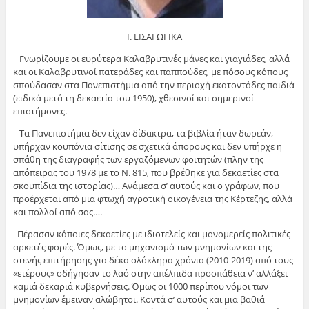
Ι. ΕΙΣΑΓΩΓΙΚΑ
Γνωρίζουμε οι ευρύτερα Καλαβρυτινές μάνες και γιαγιάδες, αλλά
και οι Καλαβρυτινοί πατεράδες και παππούδες, με πόσους κόπους
σπούδασαν στα Πανεπιστήμια από την περιοχή εκατοντάδες παιδιά
(ειδικά μετά τη δεκαετία του 1950), χθεσινοί και σημερινοί
επιστήμονες.
Τα Πανεπιστήμια δεν είχαν δίδακτρα, τα βιβλία ήταν δωρεάν,
υπήρχαν κουπόνια σίτισης σε σχετικά άπορους και δεν υπήρχε η
σπάθη της διαγραφής των εργαζόμενων φοιτητών (πλην της
απόπειρας του 1978 με το Ν. 815, που βρέθηκε για δεκαετίες στα
σκουπίδια της ιστορίας)… Ανάμεσα σ’ αυτούς και ο γράφων, που
προέρχεται από μια φτωχή αγροτική οικογένεια της Κέρτεζης, αλλά
και πολλοί από σας….
Πέρασαν κάποιες δεκαετίες με ιδιοτελείς και μονομερείς πολιτικές
αρκετές φορές. Όμως, με το μηχανισμό των μνημονίων και της
στενής επιτήρησης για δέκα ολόκληρα χρόνια (2010-2019) από τους
«ετέρους» οδήγησαν το λαό στην απέλπιδα προσπάθεια ν’ αλλάξει
καμιά δεκαριά κυβερνήσεις. Όμως οι 1000 περίπου νόμοι των
μνημονίων έμειναν αλώβητοι. Κοντά σ’ αυτούς και μια βαθιά