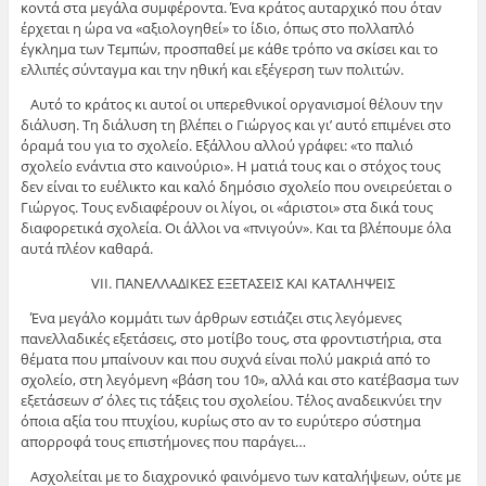
κοντά στα μεγάλα συμφέροντα. Ένα κράτος αυταρχικό που όταν
έρχεται η ώρα να «αξιολογηθεί» το ίδιο, όπως στο πολλαπλό
έγκλημα των Τεμπών, προσπαθεί με κάθε τρόπο να σκίσει και το
ελλιπές σύνταγμα και την ηθική και εξέγερση των πολιτών.
Αυτό το κράτος κι αυτοί οι υπερεθνικοί οργανισμοί θέλουν την
διάλυση. Τη διάλυση τη βλέπει ο Γιώργος και γι’ αυτό επιμένει στο
όραμά του για το σχολείο. Εξάλλου αλλού γράφει: «το παλιό
σχολείο ενάντια στο καινούριο». Η ματιά τους και ο στόχος τους
δεν είναι το ευέλικτο και καλό δημόσιο σχολείο που ονειρεύεται ο
Γιώργος. Τους ενδιαφέρουν οι λίγοι, οι «άριστοι» στα δικά τους
διαφορετικά σχολεία. Οι άλλοι να «πνιγούν». Και τα βλέπουμε όλα
αυτά πλέον καθαρά.
VΙΙ. ΠΑΝΕΛΛΑΔΙΚΕΣ ΕΞΕΤΑΣΕΙΣ ΚΑΙ ΚΑΤΑΛΗΨΕΙΣ
Ένα μεγάλο κομμάτι των άρθρων εστιάζει στις λεγόμενες
πανελλαδικές εξετάσεις, στο μοτίβο τους, στα φροντιστήρια, στα
θέματα που μπαίνουν και που συχνά είναι πολύ μακριά από το
σχολείο, στη λεγόμενη «βάση του 10», αλλά και στο κατέβασμα των
εξετάσεων σ’ όλες τις τάξεις του σχολείου. Τέλος αναδεικνύει την
όποια αξία του πτυχίου, κυρίως στο αν το ευρύτερο σύστημα
απορροφά τους επιστήμονες που παράγει…
Ασχολείται με το διαχρονικό φαινόμενο των καταλήψεων, ούτε με