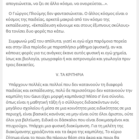
απογειώνεται, να ζει σε άλλο κόσμο, να ονειρεύεται…».
Ο Γιώργος Πλούμης δεν φαντασιώνεται. Ο άλλος κόσμος είναι ο
κόσμος της παιδείας, αρκετά μακριά από τον κόσμο της
εκπαίδευσης. «Εκπαίδευση κάνουμε και στους έξυπνους σκύλους»
θα τονίσει δυο φορές πιο κάτω.
Συμφωνώ μαζί του απόλυτα, γιατί κι εγώ είχα παρόμοια πορεία
και στην ίδια περίοδο με παραπλήσιο μάθημα (φυσική), αν και
κάποιες φορές για τις ανάγκες έκανε αυτός φυσική κι εγώ χημεία,
ίσως και βιολογία, γεωγραφία ή και αστρονομία και γεωλογία πριν
τρεις δεκαετίες.
V. ΤΑ ΚΡΙΤΗΡΙΑ
Υπάρχουν πολλές και πολλοί που δεν κατανοούν τη διαφορά
παιδείας και εκπαίδευσης, πολύ δε περισσότερο δεν κατανοούν την
καμπύλη του Gaus (έχει μορφή καμπάνας)! Μέσα σ’ ένα σύνολο,
όπως είναι η μαθητική τάξη ή ο σύλλογος διδασκόντων ενός
μεγάλου σχολείου ή μέσα σε μια κοινότητα μιας ειδικότητας σε μια
περιοχή, είναι βασικός κανόνας να μην είναι ούτε όλοι άριστοι, ούτε
όλοι για βελτίωση. Ειδικά οι δάσκαλοι που είναι δοκιμασμένοι και
πτυχιούχοι. Υπάρχει μια φυσική διακύμανση. Για τη μελέτη της
διακύμανσης χρειάζονται και τα άκρα της καμπύλης. Το κύριο
ζήτημα είναι το ποιοι θα πάρουν θέση στα άκρα και ποιοι θα