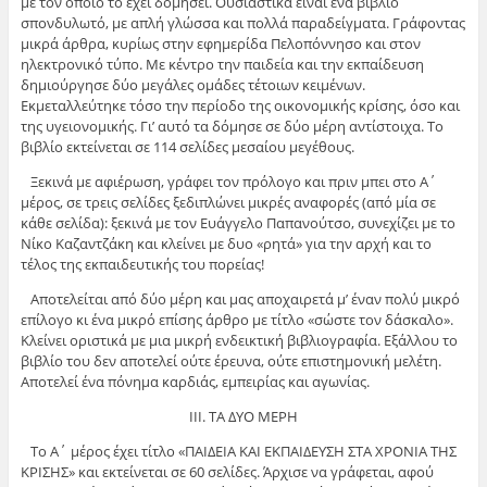
με τον οποίο το έχει δομήσει. Ουσιαστικά είναι ένα βιβλίο
σπονδυλωτό, με απλή γλώσσα και πολλά παραδείγματα. Γράφοντας
μικρά άρθρα, κυρίως στην εφημερίδα Πελοπόννησο και στον
ηλεκτρονικό τύπο. Με κέντρο την παιδεία και την εκπαίδευση
δημιούργησε δύο μεγάλες ομάδες τέτοιων κειμένων.
Εκμεταλλεύτηκε τόσο την περίοδο της οικονομικής κρίσης, όσο και
της υγειονομικής. Γι’ αυτό τα δόμησε σε δύο μέρη αντίστοιχα. Το
βιβλίο εκτείνεται σε 114 σελίδες μεσαίου μεγέθους.
Ξεκινά με αφιέρωση, γράφει τον πρόλογο και πριν μπει στο Α΄
μέρος, σε τρεις σελίδες ξεδιπλώνει μικρές αναφορές (από μία σε
κάθε σελίδα): ξεκινά με τον Ευάγγελο Παπανούτσο, συνεχίζει με το
Νίκο Καζαντζάκη και κλείνει με δυο «ρητά» για την αρχή και το
τέλος της εκπαιδευτικής του πορείας!
Αποτελείται από δύο μέρη και μας αποχαιρετά μ’ έναν πολύ μικρό
επίλογο κι ένα μικρό επίσης άρθρο με τίτλο «σώστε τον δάσκαλο».
Κλείνει οριστικά με μια μικρή ενδεικτική βιβλιογραφία. Εξάλλου το
βιβλίο του δεν αποτελεί ούτε έρευνα, ούτε επιστημονική μελέτη.
Αποτελεί ένα πόνημα καρδιάς, εμπειρίας και αγωνίας.
ΙΙΙ. ΤΑ ΔΥΟ ΜΕΡΗ
Το Α΄ μέρος έχει τίτλο «ΠΑΙΔΕΙΑ ΚΑΙ ΕΚΠΑΙΔΕΥΣΗ ΣΤΑ ΧΡΟΝΙΑ ΤΗΣ
ΚΡΙΣΗΣ» και εκτείνεται σε 60 σελίδες. Άρχισε να γράφεται, αφού