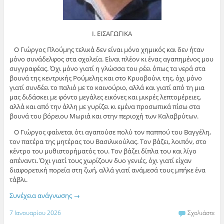
Ι. ΕΙΣΑΓΩΓΙΚΑ
Ο Γιώργος Πλούμης τελικά δεν είναι μόνο χημικός και δεν ήταν
μόνο συνάδελφος στα σχολεία. Είναι πλέον κι ένας αγαπημένος μου
συγγραφέας. Όχι μόνο γιατί η γλώσσα του ρέει όπως τα νερά στα
βουνά της κεντρικής Ρούμελης και στο Κρυοβούνι της, όχι μόνο
γιατί συνδέει το παλιό με το καινούριο, αλλά και γιατί από τη μια
μας διδάσκει με φόντο μεγάλες εικόνες και μικρές λεπτομέρειες,
αλλά και από την άλλη με γυρίζει κι εμένα προσωπικά πίσω στα
βουνά του βόρειου Μωριά και στην περιοχή των Καλαβρύτων.
Ο Γιώργος φαίνεται ότι αγαπούσε πολύ τον παππού του Βαγγέλη,
τον πατέρα της μητέρας του Βασιλικούλας. Τον βάζει, λοιπόν, στο
κέντρο του μυθιστορήματός του. Τον βάζει δίπλα του και λίγο
απέναντι. Όχι γιατί τους χωρίζουν δυο γενιές, όχι γιατί είχαν
διαφορετική πορεία στη ζωή, αλλά γιατί ανάμεσά τους μπήκε ένα
τάβλι.
Συνέχεια ανάγνωσης
→
7 Ιανουαρίου 2026
Σχολιάστε