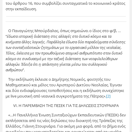
του άρθρου 16, που συμβολίζει συνταγματικά το κοινωνικό κράτος
στην εκπαίδευση.
Ο Παναγιώτης Μπούρδαλας, όπως σημειώνει ο ίδιος στο φ/β, …
‘’
έδωσα ιστορική διάσταση στις αλλαγές στο δυτικό κόσμο και τα
κινήματα άλλης λογικής. Παράλληλα έδωσα δύο παραδείγματα σύνδεσης
των συνταξιοδοτικών ζητημάτων με το εργασιακό μέλλον της νεολαίας.
Τέλος, έκλεισα με τον προωθούμενο ατομικό ανθρωπότυπο στον δυτικό
κόσμο σε συνδυασμό με την ταξική διάσταση των νεοφιλελεύθερων
αλλαγών. Έδειξα ότι η απάντηση γίνεται μέσω του συλλογικού
ανθρώπου
’’.
Την εκδήλωση έκλεισε ο Δημήτρης Νομικός, φοιτητής του
Μαθηματικού και μέλος του Αριστερού Δικτύου Νεολαίας. Έγιναν
και δύο ενδιαφέρουσες τοποθετήσεις και η εκδήλωση συνεχίστηκε
με live μουσική από νεανικά συγκροτήματα της Πάτρας».
[2]
VI. Η ΠΑΡΕΜΒΑΣΗ ΤΗΣ ΠΕΣΕΚ ΓΙΑ ΤΙΣ ΔΗΛΩΣΕΙΣ ΣΤΟΥΡΝΑΡΑ
«…Η Πανελλήνια Ένωση Συνταξιούχων Εκπαιδευτικών (ΠΕΣΕΚ) δεν
εκπλήσσεται από τις νέες δηλώσεις του διοικητή της Τράπεζας της
Ελλάδος, Γιάννη Στουρνάρα. Για ακόμη μια φορά, από το βήμα ενός
συνεδρίου που χρηματοδοτείται και οργανώνεται από τα μεγάλα