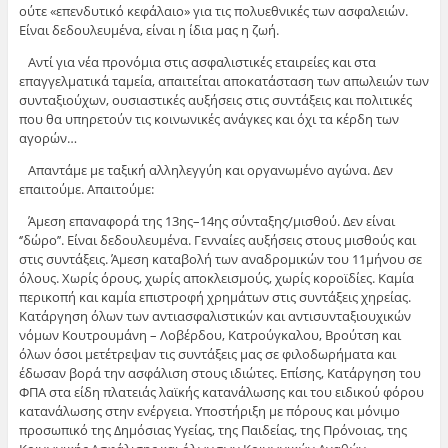
ούτε «επενδυτικό κεφάλαιο» για τις πολυεθνικές των ασφαλειών.
Είναι δεδουλευμένα, είναι η ίδια μας η ζωή.
Αντί για νέα προνόμια στις ασφαλιστικές εταιρείες και στα
επαγγελματικά ταμεία, απαιτείται αποκατάσταση των απωλειών των
συνταξιούχων, ουσιαστικές αυξήσεις στις συντάξεις και πολιτικές
που θα υπηρετούν τις κοινωνικές ανάγκες και όχι τα κέρδη των
αγορών…
Απαντάμε με ταξική αλληλεγγύη και οργανωμένο αγώνα. Δεν
επαιτούμε. Απαιτούμε:
Άμεση επαναφορά της 13ης–14ης σύνταξης/μισθού. Δεν είναι
‘’δώρο’’. Είναι δεδουλευμένα. Γενναίες αυξήσεις στους μισθούς και
στις συντάξεις. Άμεση καταβολή των αναδρομικών του 11μήνου σε
όλους. Χωρίς όρους, χωρίς αποκλεισμούς, χωρίς κοροϊδίες. Καμία
περικοπή και καμία επιστροφή χρημάτων στις συντάξεις χηρείας.
Κατάργηση όλων των αντιασφαλιστικών και αντισυνταξιουχικών
νόμων Κουτρουμάνη – Λοβέρδου, Κατρούγκαλου, Βρούτση και
όλων όσοι μετέτρεψαν τις συντάξεις μας σε φιλοδωρήματα και
έδωσαν βορά την ασφάλιση στους ιδιώτες. Επίσης, Κατάργηση του
ΦΠΑ στα είδη πλατειάς λαϊκής κατανάλωσης και του ειδικού φόρου
κατανάλωσης στην ενέργεια. Υποστήριξη με πόρους και μόνιμο
προσωπικό της Δημόσιας Υγείας, της Παιδείας, της Πρόνοιας, της