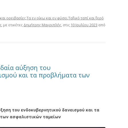
και ορειβασίες
,
Τα εν οίκω και εν φύσει
,
Ταξικό ταπί και ξερό
ς
, με ετικέτες
Δημήτρης Μαγριπλής
, στις
10 Ιουλίου 2023
από
γδαία αύξηση του
ισμού και τα προβλήματα των
ύξηση του ενδοκυβερνητικού δανεισμού και τα
των ασφαλιστικών ταμείων