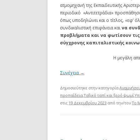
ατμομηχανή της Εκπαιδευτικής Αριστερά
περιοδικό «Αντιτετράδια» προσπάθησα
όπως υποδηλώνει και ο τίτλος, «εφ’ ό
συνδικαλιστική επιφάνεια και
να συνδ
προβλήματα και να φωτίσουν τις 
σύγχρονης καπιταλιστικής κοινω
Η μεγάλη απ
Συνέχεια
→
Δημοσιεύτηκε στην κατηγορία
Αναμνήσει
προπαίδεια
,
Ταξικό ταπί και ξερό ψωμί
,
Υπ
στις
19 Δεκεμβρίου 2023
από την/τον
Το 