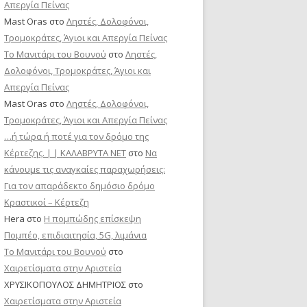
Απεργία Πείνας
Mast Oras
στο
Ληστές, Δολοφόνοι,
Τρομοκράτες, Άγιοι και Απεργία Πείνας
Το Μανιτάρι του Βουνού
στο
Ληστές,
Δολοφόνοι, Τρομοκράτες, Άγιοι και
Απεργία Πείνας
Mast Oras
στο
Ληστές, Δολοφόνοι,
Τρομοκράτες, Άγιοι και Απεργία Πείνας
…ή τώρα ή ποτέ για τον δρόμο της
Κέρτεζης. | | ΚΑΛΑΒΡΥΤΑ ΝΕΤ
στο
Να
κάνουμε τις αναγκαίες παραχωρήσεις:
Για τον απαράδεκτο δημόσιο δρόμο
Κραστικοί – Κέρτεζη
Hera
στο
Η πομπώδης επίσκεψη
Πομπέο, επιδιαιτησία, 5G, λιμάνια
Το Μανιτάρι του Βουνού
στο
Χαιρετίσματα στην Αριστεία
ΧΡΥΣΙΚΟΠΟΥΛΟΣ ΔΗΜΗΤΡΙΟΣ
στο
Χαιρετίσματα στην Αριστεία