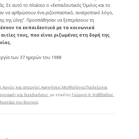
ς. Σε αυτό το πλαίσιο ο «Εκπαιδευτικός Όμιλος και το
ν να αρθρώσουν ένα ριζοσπαστικό, ανατρεπτικό λόγο,
λης της ύλης”. Προσπάθησαν να ξεπεράσουν τη
έσουν τα εκπαιδευτικά με τα κοινωνικά
αιτίες τους, που είναι ριζωμένες στη δομή της
νίας.
εργία των 37 ημερών του 1988
ς
,
Αργίες και απεργίες
,
Αφηγήσεις
,
Μισθολόγια
,
Παιδεία και
ογραφές και διεκδικήσεις
, με ετικέτες
Γιώργος Κ. Καββαδίας
,
Μανιτάρι του Βουνού
.