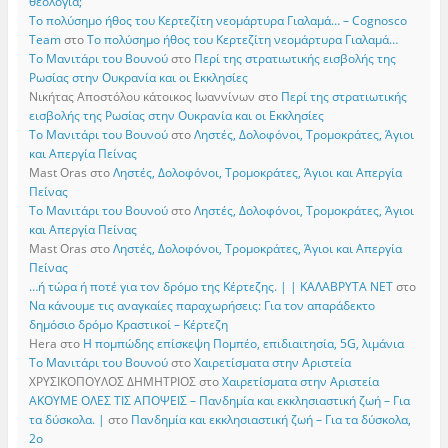
θεολογία;
Το πολύσημο ήθος του Κερτεζίτη νεομάρτυρα Γιαλαμά… – Cognosco
Team
στο
Το πολύσημο ήθος του Κερτεζίτη νεομάρτυρα Γιαλαμά…
Το Μανιτάρι του Βουνού
στο
Περί της στρατιωτικής εισβολής της
Ρωσίας στην Ουκρανία και οι Εκκλησίες
Νικήτας Αποστόλου κάτοικος Ιωαννίνων
στο
Περί της στρατιωτικής
εισβολής της Ρωσίας στην Ουκρανία και οι Εκκλησίες
Το Μανιτάρι του Βουνού
στο
Ληστές, Δολοφόνοι, Τρομοκράτες, Άγιοι
και Απεργία Πείνας
Mast Oras
στο
Ληστές, Δολοφόνοι, Τρομοκράτες, Άγιοι και Απεργία
Πείνας
Το Μανιτάρι του Βουνού
στο
Ληστές, Δολοφόνοι, Τρομοκράτες, Άγιοι
και Απεργία Πείνας
Mast Oras
στο
Ληστές, Δολοφόνοι, Τρομοκράτες, Άγιοι και Απεργία
Πείνας
…ή τώρα ή ποτέ για τον δρόμο της Κέρτεζης. | | ΚΑΛΑΒΡΥΤΑ ΝΕΤ
στο
Να κάνουμε τις αναγκαίες παραχωρήσεις: Για τον απαράδεκτο
δημόσιο δρόμο Κραστικοί – Κέρτεζη
Hera
στο
Η πομπώδης επίσκεψη Πομπέο, επιδιαιτησία, 5G, λιμάνια
Το Μανιτάρι του Βουνού
στο
Χαιρετίσματα στην Αριστεία
ΧΡΥΣΙΚΟΠΟΥΛΟΣ ΔΗΜΗΤΡΙΟΣ
στο
Χαιρετίσματα στην Αριστεία
ΑΚΟΥΜΕ ΟΛΕΣ ΤΙΣ ΑΠΟΨΕΙΣ – Πανδημία και εκκλησιαστική ζωή – Για
τα δύσκολα. |
στο
Πανδημία και εκκλησιαστική ζωή – Για τα δύσκολα,
2ο