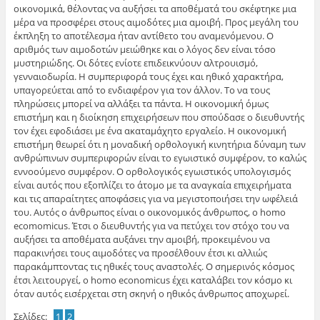
οικονομικά, θέλοντας να αυξήσει τα αποθέματά του σκέφτηκε μια
μέρα να προσφέρει στους αιμοδότες μια αμοιβή. Προς μεγάλη του
έκπληξη το αποτέλεσμα ήταν αντίθετο του αναμενόμενου. Ο
αριθμός των αιμοδοτών μειώθηκε και ο λόγος δεν είναι τόσο
μυστηριώδης. Οι δότες ενίοτε επιδεικνύουν αλτρουισμό,
γενναιοδωρία. Η συμπεριφορά τους έχει και ηθικό χαρακτήρα,
υπαγορεύεται από το ενδιαφέρον για τον άλλον. Το να τους
πληρώσεις μπορεί να αλλάξει τα πάντα. Η οικονομική όμως
επιστήμη και η διοίκηση επιχειρήσεων που σπούδασε ο διευθυντής
τον έχει εφοδιάσει με ένα ακαταμάχητο εργαλείο. Η οικονομική
επιστήμη θεωρεί ότι η μοναδική ορθολογική κινητήρια δύναμη των
ανθρώπινων συμπεριφορών είναι το εγωιστικό συμφέρον, το καλώς
εννοούμενο συμφέρον. Ο ορθολογικός εγωιστικός υπολογισμός
είναι αυτός που εξοπλίζει το άτομο με τα αναγκαία επιχειρήματα
και τις απαραίτητες αποφάσεις για να μεγιστοποιήσει την ωφέλειά
του. Αυτός ο άνθρωπος είναι ο οικονομικός άνθρωπος, ο homo
ecomomicus. Έτσι ο διευθυντής για να πετύχει τον στόχο του να
αυξήσει τα αποθέματα αυξάνει την αμοιβή, προκειμένου να
παρακινήσει τους αιμοδότες να προσέλθουν έτσι κι αλλιώς
παρακάμπτοντας τις ηθικές τους αναστολές. Ο σημερινός κόσμος
έτσι λειτουργεί, ο homo economicus έχει καταλάβει τον κόσμο κι
όταν αυτός εισέρχεται στη σκηνή ο ηθικός άνθρωπος αποχωρεί.
Σελίδες:
1
2