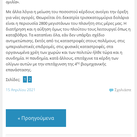
ομιλία
».
Με άλλα λόγια η μείωση του ποσοστού κέρδους ανοίγει την όρεξη
για νέες αγορές. Θεωρείται ότι δεκατρία τρισεκατομμύρια δολάρια
είναι η περιουσία 2800 μεγιστάνων του πλανήτη στις μέρες μας. Η
διατήρηση και η αύξηση όμως του πλούτου τους λειτουργεί όπως η
καταβόθρα. Τα καταπίνει όλα, εάν δεν υπάρξει σχέδιο
αντιμετώπισης. Εκτός από τις καταστροφές στους πολέμους, στις
ιμπεριαλιστικές επιδρομές, στις φυσικές καταστροφές, στα
οργανωμένα χρέη των χωρών και των πολιτών ήλθε τώρα και η
συνδημία. Η πανδημία, κατά άλλους, επιτάχυνε τα κέρδη των
ολίγων αυτών με την επιτάχυνση της 4
βιομηχανικής
ης
επανάστασης.
Σελίδες:
1
2
15 Απριλίου 2021
Σχολιάστε
«
Προηγούμενα