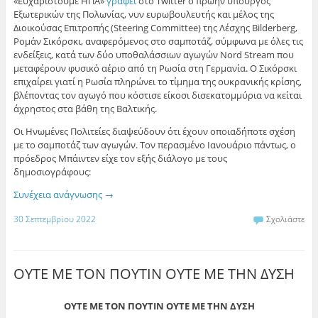
«Ευχαριστούμε ΗΠΑ»
γράφει
στο Twitter ο πρώην υπουργός
Εξωτερικών της Πολωνίας, νυν ευρωβουλευτής και μέλος της
Διοικούσας Επιτροπής (Steering Committee) της Λέσχης Bilderberg,
Ρομάν Σικόρσκι, αναφερόμενος στο σαμποτάζ, σύμφωνα με όλες τις
ενδείξεις, κατά των δύο υποθαλάσσιων αγωγών Nord Stream που
μεταφέρουν φυσικό αέριο από τη Ρωσία στη Γερμανία. Ο Σικόρσκι
επιχαίρει γιατί η Ρωσία πληρώνει το τίμημα της ουκρανικής κρίσης,
βλέποντας τον αγωγό που κόστισε είκοσι δισεκατομμύρια να κείται
άχρηστος στα βάθη της Βαλτικής.
Οι Ηνωμένες Πολιτείες διαψεύδουν ότι έχουν οποιαδήποτε σχέση
με το σαμποτάζ των αγωγών. Τον περασμένο Ιανουάριο πάντως, ο
πρόεδρος Μπάιντεν είχε τον εξής διάλογο με τους
δημοσιογράφους:
Συνέχεια ανάγνωσης
→
30 Σεπτεμβρίου 2022
Σχολιάστε
ΟΥΤΕ ΜΕ ΤΟΝ ΠΟΥΤΙΝ ΟΥΤΕ ΜΕ ΤΗΝ ΔΥΣΗ
ΟΥΤΕ ΜΕ ΤΟΝ ΠΟΥΤΙΝ ΟΥΤΕ ΜΕ ΤΗΝ ΔΥΣΗ