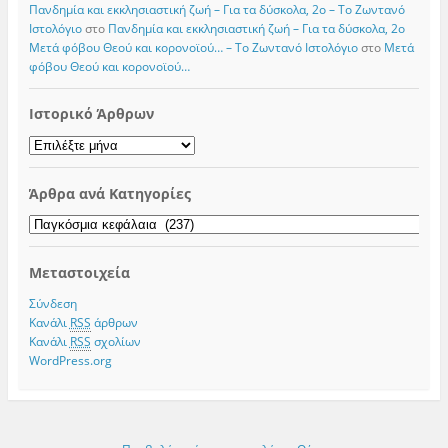
Πανδημία και εκκλησιαστική ζωή – Για τα δύσκολα, 2ο – Το Zωντανό
Iστολόγιο
στο
Πανδημία και εκκλησιαστική ζωή – Για τα δύσκολα, 2ο
Μετά φόβου Θεού και κορονοϊού… – Το Zωντανό Iστολόγιο
στο
Μετά
φόβου Θεού και κορονοϊού…
Ιστορικό Άρθρων
Ιστορικό
Άρθρων
Άρθρα ανά Κατηγορίες
Άρθρα
ανά
Κατηγορίες
Μεταστοιχεία
Σύνδεση
Κανάλι
RSS
άρθρων
Κανάλι
RSS
σχολίων
WordPress.org