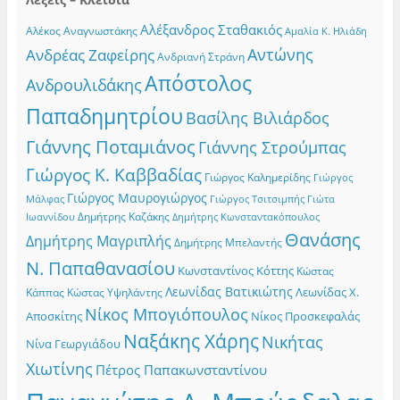
Αλέξανδρος Σταθακιός
Αλέκος Αναγνωστάκης
Αμαλία Κ. Ηλιάδη
Αντώνης
Ανδρέας Ζαφείρης
Ανδριανή Στράνη
Απόστολος
Ανδρουλιδάκης
Παπαδημητρίου
Βασίλης Βιλιάρδος
Γιάννης Ποταμιάνος
Γιάννης Στρούμπας
Γιώργος Κ. Καββαδίας
Γιώργος Καλημερίδης
Γιώργος
Γιώργος Μαυρογιώργος
Γιώργος Τσιτσιμπής
Γιώτα
Μάλφας
Δημήτρης Καζάκης
Ιωαννίδου
Δημήτρης Κωνσταντακόπουλος
Θανάσης
Δημήτρης Μαγριπλής
Δημήτρης Μπελαντής
Ν. Παπαθανασίου
Κωνσταντίνος Κόττης
Κώστας
Λεωνίδας Βατικιώτης
Λεωνίδας Χ.
Κώστας Υψηλάντης
Κάππας
Νίκος Μπογιόπουλος
Αποσκίτης
Νίκος Προσκεφαλάς
Ναξάκης Χάρης
Νικήτας
Νίνα Γεωργιάδου
Χιωτίνης
Πέτρος Παπακωνσταντίνου