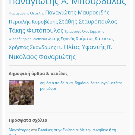
Παναγιώτης Α. Μπούρδαλας
Παναγιώτης Μαυροειδής
Παναγιώτης Θέμελης
Στάθης Σταυρόπουλος
Περικλής Κοροβέσης
Τάκης Φωτόπουλος
Τριαντάφυλλος Σερμέτης
Χρήστος Κάτσικας
Φώτης Σχοινάς
Φιλαλήθης/philalethe00
π.
π. Ηλίας Υφαντής
Χρήστος Σκανδάμης
Νικόλαος Φαναριώτης
Δημοφιλή άρθρα & σελίδες
Δημόσια παιδεία και δημόσιοι λειτουργοί μετά τα
μνημόνια
Πρόσφατα σχόλια
Μαντάτορας
στο
Γυναίκες στην Εκκλησία: Με την συνήθεια ή τη