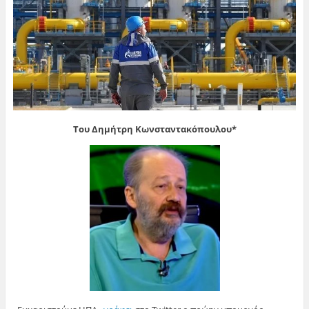
Του Δημήτρη Κωνσταντακόπουλου*