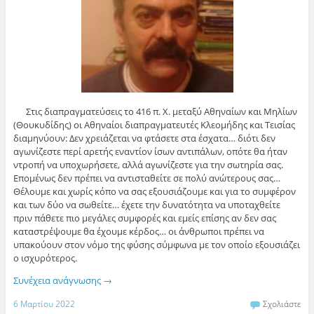
Στις διαπραγματεύσεις το 416 π. Χ. μεταξύ Αθηναίων και Μηλίων
(Θουκυδίδης) οι Αθηναίοι διαπραγματευτές Κλεομήδης και Τεισίας
διαμηνύουν: Δεν χρειάζεται να φτάσετε στα έσχατα… διότι δεν
αγωνίζεστε περί αρετής εναντίον ίσων αντιπάλων, οπότε θα ήταν
ντροπή να υποχωρήσετε, αλλά αγωνίζεστε για την σωτηρία σας.
Επομένως δεν πρέπει να αντισταθείτε σε πολύ ανώτερους σας…
Θέλουμε και χωρίς κόπο να σας εξουσιάζουμε και για το συμφέρον
και των δύο να σωθείτε… έχετε την δυνατότητα να υποταχθείτε
πριν πάθετε πιο μεγάλες συμφορές και εμείς επίσης αν δεν σας
καταστρέψουμε θα έχουμε κέρδος… οι άνθρωποι πρέπει να
υπακούουν στον νόμο της φύσης σύμφωνα με τον οποίο εξουσιάζει
ο ισχυρότερος.
Συνέχεια ανάγνωσης
→
6 Μαρτίου 2022
Σχολιάστε