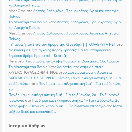
και Απεργία Πείνας
Mast Oras
στο
Ληστές, Δολοφόνοι, Τρομοκράτες, Άγιοι και Απεργία
Πείνας
Το Μανιτάρι του Βουνού
στο
Ληστές, Δολοφόνοι, Τρομοκράτες, Άγιοι
και Απεργία Πείνας
Mast Oras
στο
Ληστές, Δολοφόνοι, Τρομοκράτες, Άγιοι και Απεργία
Πείνας
…ή τώρα ή ποτέ για τον δρόμο της Κέρτεζης. | | ΚΑΛΑΒΡΥΤΑ ΝΕΤ
στο
Να κάνουμε τις αναγκαίες παραχωρήσεις: Για τον απαράδεκτο
δημόσιο δρόμο Κραστικοί – Κέρτεζη
Hera
στο
Η πομπώδης επίσκεψη Πομπέο, επιδιαιτησία, 5G, λιμάνια
Το Μανιτάρι του Βουνού
στο
Χαιρετίσματα στην Αριστεία
ΧΡΥΣΙΚΟΠΟΥΛΟΣ ΔΗΜΗΤΡΙΟΣ
στο
Χαιρετίσματα στην Αριστεία
ΑΚΟΥΜΕ ΟΛΕΣ ΤΙΣ ΑΠΟΨΕΙΣ – Πανδημία και εκκλησιαστική ζωή – Για
τα δύσκολα. |
στο
Πανδημία και εκκλησιαστική ζωή – Για τα δύσκολα,
2ο
Πανδημία και εκκλησιαστική ζωή – Για τα δύσκολα, 2ο – Το Zωντανό
Iστολόγιο
στο
Πανδημία και εκκλησιαστική ζωή – Για τα δύσκολα, 2ο
Μετά φόβου Θεού και κορονοϊού… – Το Zωντανό Iστολόγιο
στο
Μετά
φόβου Θεού και κορονοϊού…
Ιστορικό Άρθρων