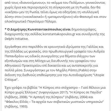
από τους «διανοούμενους», το «κόμμα του Πολέμου», γενικεύοντας
χωρίς όρια και περιορισμούς τη σύγκρουση με τη Ρωσία, δεν θα
«νικήσει» μεν τη Ρωσία, τείνει όμως να οδηγήσει τη «συλλογική
Δύση» στον («νεοκλασικό» ή «μεταμοντέρνο») νέο-Φασισμό και στον
ολοκληρωτικό Παγκόσμιο Πόλεμο.
* Ο Δημήτρης Κωνσταντακόπουλος είναι
δημοσιογράφος,
διαχειριστής της σελίδας konstantakopoulos.gr και συνιδρυτής της
Delphi Initiative.
Εργάσθηκε στο παρελθόν σε ερευνητικά ιδρύματα της Γαλλίας και
της Ελλάδας ως φυσικός, στο πρωθυπουργικό γραφείο του Ανδρέα
Παπανδρέου ως ειδικός συνεργάτης για θέματα ελέγχου των
εξοπλισμών και στη Μόσχα ως διευθυντής του γραφείου του
Αθηναϊκού Πρακτορείου επί δεκαετία και ως ανταποκριτής για
πολλά μέσα. Συνεργάστηκε με τον Μιχάλη Ράπτη (Pablo) στην
έκδοση της διεθνούς επιθεώρησης για την Αυτοδιαχείριση “Utopie
Critique”.
Έχει γράψει τα βιβλία: “Η Κύπρος στο στόχαστρο – Γιατί θέλουν μια
Κύπρο χωρίς Έλληνες” (Ινφογνώμων 2017), “Η Κύπρος σε Παγίδα”
(Λιβάνης, 2008), “Η Αρπαγή της Κύπρου” (Λιβάνης, 2004) και
“Φάκελος Ελλάς – Τα αρχεία των σοβιετικών μυστικών υπηρεσιών”
(Λιβάνης, 1993).