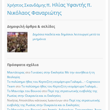
π.
π. Ηλίας Υφαντής
Χρήστος Σκανδάμης
Νικόλαος Φαναριώτης
Δημοφιλή άρθρα & σελίδες
Δημόσια παιδεία και δημόσιοι λειτουργοί μετά τα
μνημόνια
Πρόσφατα σχόλια
Μαντάτορας
στο
Γυναίκες στην Εκκλησία: Με την συνήθεια ή τη
θεολογία;
Το πολύσημο ήθος του Κερτεζίτη νεομάρτυρα Γιαλαμά… – Cognosco
Team
στο
Το πολύσημο ήθος του Κερτεζίτη νεομάρτυρα Γιαλαμά…
Το Μανιτάρι του Βουνού
στο
Περί της στρατιωτικής εισβολής της
Ρωσίας στην Ουκρανία και οι Εκκλησίες
Νικήτας Αποστόλου κάτοικος Ιωαννίνων
στο
Περί της στρατιωτικής
εισβολής της Ρωσίας στην Ουκρανία και οι Εκκλησίες
Το Μανιτάρι του Βουνού
στο
Ληστές, Δολοφόνοι, Τρομοκράτες, Άγιοι