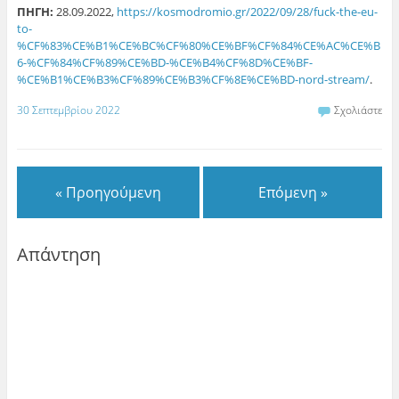
ΠΗΓΗ:
28.09.2022,
https://kosmodromio.gr/2022/09/28/fuck-the-eu-
to-
%CF%83%CE%B1%CE%BC%CF%80%CE%BF%CF%84%CE%AC%CE%B
6-%CF%84%CF%89%CE%BD-%CE%B4%CF%8D%CE%BF-
%CE%B1%CE%B3%CF%89%CE%B3%CF%8E%CE%BD-nord-stream/
.
30 Σεπτεμβρίου 2022
Σχολιάστε
« Προηγούμενη
Επόμενη »
Απάντηση