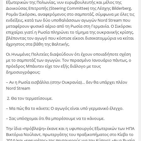
Εξωτερικών της Πολωνίας, νυν ευρωβουλευτής και μέλος της
Διοικούσας Επιτροπής (Steering Committee) της Λέσχης Bilderberg,
Ρομάν Σικόρσκι, αναφερόμενος στο σαμποτάζ, σύμφωνα με όλες τις
ενδείξεις, κατά των δύο υποθαλάσσιων αγωγών Nord Stream που
μεταφέρουν φυσικό αέριο από τη Ρωσία στη Γερμανία. Ο Σικόρσκι
επιχαίρει γιατί η Ρωσία πληρώνει το τίμημα της ουκρανικής κρίσης,
βλέποντας τον αγωγό που κόστισε είκοσι δισεκατομμύρια να κείται
άχρηστος στα βάθη της Βαλτικής.
Οι Ηνωμένες Πολιτείες διαψεύδουν ότι έχουν οποιαδήποτε σχέση
με το σαμποτάζ των αγωγών. Τον περασμένο Ιανουάριο πάντως, ο
πρόεδρος Μπάιντεν είχε τον εξής διάλογο με τους
δημοσιογράφους:
– Αν η Ρωσία εισβάλλει (στην Ουκρανία)… δεν θα υπάρχει πλέον
Nord Stream
2. Θα τον τερματίσουμε.
– Μα πώς θα το κάνετε; Ο αγωγός είναι υπό γερμανικό έλεγχο.
– Σας υπόσχομαι ότι θα μπορέσουμε να το κάνουμε.
Την ίδια «πρόβλεψη» έκανε και η υφυπουργός Εξωτερικών των ΗΠΑ
Βικτόρια Νούλαντ, πρωτεργάτης του πραξικοπήματος στο Κίεβο το
2014 (και «εφευρέτης» της πενταμερούς για την Κύπρο): «Αν η Ρωσία