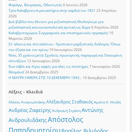
Φαράγγι, Βουραϊκός, Οδοντωτός
6 Ιουνίου 2026
Τρία Καλαβρυτινά μοναστήρια στην καρδιά του 1821
25 Απριλίου
2026
Δυό βιβλία που δένουν μια ριζοσπαστική Θεολογία με μια
ριζοσπαστική κοινωνικοπολιτική κριτική ως δώρο
6 Απριλίου 2026
Καλαβρυτοχώρια: Συγγραφικός και επιστημονικός οργασμός!
10
Μαρτίου 2026
Στ’ αλώνια και στα σαλόνια – Χριστιανο-μαρξιστικός διάλογος: Όπως
τον έζησα και τον κρίνω
19 Ιανουαρίου 2026
Νίκο, 35 χρόνια μετά: Σχολεία, πρωτογενής παραγωγή και Οικουμένη
στενάζουν
12 Ιανουαρίου 2026
Ένα τάβλι και λίγος καφές για όλες τις επιστήμες
7 Ιανουαρίου 2026
Θεομάνα!
24 Δεκεμβρίου 2025
Η ΜΑΥΡΗ ΗΜΕΡΑ ΣΤΙΣ 10 ΔΕΚΕΜΒΡΗ 1943…
10 Δεκεμβρίου 2025
Λέξεις – Κλειδιά
Αλέξανδρος Σταθακιός
Αλέκος Αναγνωστάκης
Αμαλία Κ. Ηλιάδη
Αντώνης
Ανδρέας Ζαφείρης
Ανδριανή Στράνη
Απόστολος
Ανδρουλιδάκης
Παπαδημητρίου
Βασίλης Βιλιάρδος