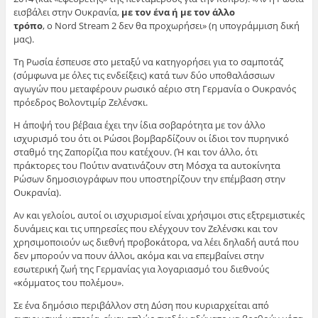
εισβάλει στην Ουκρανία,
με τον ένα ή με τον άλλο
τρόπο
, ο Nord Stream 2 δεν θα προχωρήσει» (η υπογράμμιση δική
μας).
Τη Ρωσία έσπευσε στο μεταξύ να κατηγορήσει για το σαμποτάζ
(σύμφωνα με όλες τις ενδείξεις) κατά των δύο υποθαλάσσιων
αγωγών που μεταφέρουν ρωσικό αέριο στη Γερμανία ο Ουκρανός
πρόεδρος Βολοντιμίρ Ζελένσκι.
Η άποψή του βέβαια έχει την ίδια σοβαρότητα με τον άλλο
ισχυρισμό του ότι οι Ρώσοι βομβαρδίζουν οι ίδιοι τον πυρηνικό
σταθμό της Ζαπορίζια που κατέχουν. (Ή και τον άλλο, ότι
πράκτορες του Πούτιν ανατινάζουν στη Μόσχα τα αυτοκίνητα
Ρώσων δημοσιογράφων που υποστηρίζουν την επέμβαση στην
Ουκρανία).
Αν και γελοίοι, αυτοί οι ισχυρισμοί είναι χρήσιμοι στις εξτρεμιστικές
δυνάμεις και τις υπηρεσίες που ελέγχουν τον Ζελένσκι και τον
χρησιμοποιούν ως διεθνή προβοκάτορα, να λέει δηλαδή αυτά που
δεν μπορούν να πουν άλλοι, ακόμα και να επεμβαίνει στην
εσωτερική ζωή της Γερμανίας για λογαριασμό του διεθνούς
«κόμματος του πολέμου».
Σε ένα δημόσιο περιβάλλον στη Δύση που κυριαρχείται από