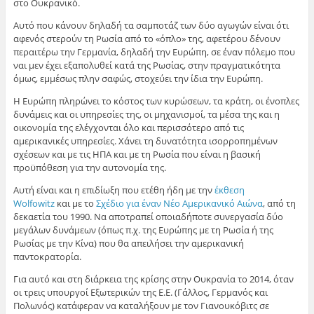
στο Ουκρανικό.
Αυτό που κάνουν δηλαδή τα σαμποτάζ των δύο αγωγών είναι ότι
αφενός στερούν τη Ρωσία από το «όπλο» της, αφετέρου δένουν
περαιτέρω την Γερμανία, δηλαδή την Ευρώπη, σε έναν πόλεμο που
ναι μεν έχει εξαπολυθεί κατά της Ρωσίας, στην πραγματικότητα
όμως, εμμέσως πλην σαφώς, στοχεύει την ίδια την Ευρώπη.
Η Ευρώπη πληρώνει το κόστος των κυρώσεων, τα κράτη, οι ένοπλες
δυνάμεις και οι υπηρεσίες της, οι μηχανισμοί, τα μέσα της και η
οικονομία της ελέγχονται όλο και περισσότερο από τις
αμερικανικές υπηρεσίες. Χάνει τη δυνατότητα ισορροπημένων
σχέσεων και με τις ΗΠΑ και με τη Ρωσία που είναι η βασική
προϋπόθεση για την αυτονομία της.
Αυτή είναι και η επιδίωξη που ετέθη ήδη με την
έκθεση
Wolfowitz
και με το
Σχέδιο για έναν Nέο Αμερικανικό Αιώνα
, από τη
δεκαετία του 1990. Να αποτραπεί οποιαδήποτε συνεργασία δύο
μεγάλων δυνάμεων (όπως π.χ. της Ευρώπης με τη Ρωσία ή της
Ρωσίας με την Κίνα) που θα απειλήσει την αμερικανική
παντοκρατορία.
Για αυτό και στη διάρκεια της κρίσης στην Ουκρανία το 2014, όταν
οι τρεις υπουργοί Εξωτερικών της Ε.Ε. (Γάλλος, Γερμανός και
Πολωνός) κατάφεραν να καταλήξουν με τον Γιανουκόβιτς σε