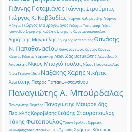
Γιάννης Ποταμιάνος
Γιάννης Στρούμπας
Γιώργος Κ. Καββαδίας
Γιώργος Καλημερίδης
Γιώργος
Γιώργος Μαυρογιώργος
Γιώργος Τσιτσιμπής
Γιώτα
Μάλφας
Δημήτρης Καζάκης
Ιωαννίδου
Δημήτρης Κωνσταντακόπουλος
Θανάσης
Δημήτρης Μαγριπλής
Δημήτρης Μπελαντής
Ν. Παπαθανασίου
Κωνσταντίνος Κόττης
Κώστας
Λεωνίδας Βατικιώτης
Λεωνίδας Χ.
Κώστας Υψηλάντης
Κάππας
Νίκος Μπογιόπουλος
Αποσκίτης
Νίκος Προσκεφαλάς
Ναξάκης Χάρης
Νικήτας
Νίνα Γεωργιάδου
Χιωτίνης
Πέτρος Παπακωνσταντίνου
Παναγιώτης Α. Μπούρδαλας
Παναγιώτης Μαυροειδής
Παναγιώτης Θέμελης
Στάθης Σταυρόπουλος
Περικλής Κοροβέσης
Τάκης Φωτόπουλος
Τριαντάφυλλος Σερμέτης
Χρήστος Κάτσικας
Φώτης Σχοινάς
Φιλαλήθης/philalethe00