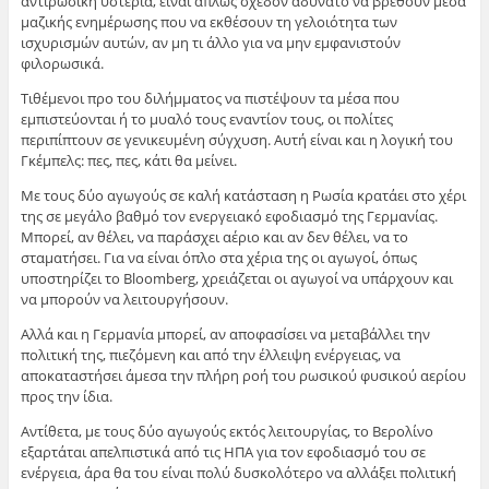
αντιρωσική υστερία, είναι απλώς σχεδόν αδύνατο να βρεθούν μέσα
μαζικής ενημέρωσης που να εκθέσουν τη γελοιότητα των
ισχυρισμών αυτών, αν μη τι άλλο για να μην εμφανιστούν
φιλορωσικά.
Τιθέμενοι προ του διλήμματος να πιστέψουν τα μέσα που
εμπιστεύονται ή το μυαλό τους εναντίον τους, οι πολίτες
περιπίπτουν σε γενικευμένη σύγχυση. Αυτή είναι και η λογική του
Γκέμπελς: πες, πες, κάτι θα μείνει.
Με τους δύο αγωγούς σε καλή κατάσταση η Ρωσία κρατάει στο χέρι
της σε μεγάλο βαθμό τον ενεργειακό εφοδιασμό της Γερμανίας.
Μπορεί, αν θέλει, να παράσχει αέριο και αν δεν θέλει, να το
σταματήσει. Για να είναι όπλο στα χέρια της οι αγωγοί, όπως
υποστηρίζει το Bloomberg, χρειάζεται οι αγωγοί να υπάρχουν και
να μπορούν να λειτουργήσουν.
Αλλά και η Γερμανία μπορεί, αν αποφασίσει να μεταβάλλει την
πολιτική της, πιεζόμενη και από την έλλειψη ενέργειας, να
αποκαταστήσει άμεσα την πλήρη ροή του ρωσικού φυσικού αερίου
προς την ίδια.
Αντίθετα, με τους δύο αγωγούς εκτός λειτουργίας, το Βερολίνο
εξαρτάται απελπιστικά από τις ΗΠΑ για τον εφοδιασμό του σε
ενέργεια, άρα θα του είναι πολύ δυσκολότερο να αλλάξει πολιτική