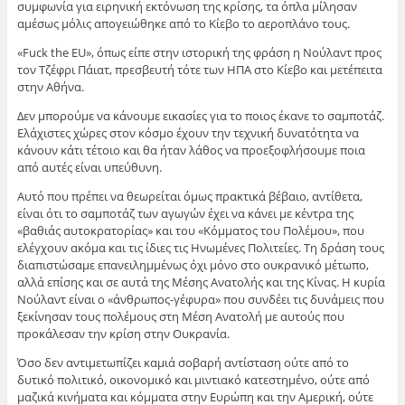
συμφωνία για ειρηνική εκτόνωση της κρίσης, τα όπλα μίλησαν
αμέσως μόλις απογειώθηκε από το Κίεβο το αεροπλάνο τους.
«Fuck the EU», όπως είπε στην ιστορική της φράση η Νούλαντ προς
τον Τζέφρι Πάιατ, πρεσβευτή τότε των ΗΠΑ στο Κίεβο και μετέπειτα
στην Αθήνα.
Δεν μπορούμε να κάνουμε εικασίες για το ποιος έκανε το σαμποτάζ.
Ελάχιστες χώρες στον κόσμο έχουν την τεχνική δυνατότητα να
κάνουν κάτι τέτοιο και θα ήταν λάθος να προεξοφλήσουμε ποια
από αυτές είναι υπεύθυνη.
Αυτό που πρέπει να θεωρείται όμως πρακτικά βέβαιο, αντίθετα,
είναι ότι το σαμποτάζ των αγωγών έχει να κάνει με κέντρα της
«βαθιάς αυτοκρατορίας» και του «Κόμματος του Πολέμου», που
ελέγχουν ακόμα και τις ίδιες τις Ηνωμένες Πολιτείες. Τη δράση τους
διαπιστώσαμε επανειλημμένως όχι μόνο στο ουκρανικό μέτωπο,
αλλά επίσης και σε αυτά της Μέσης Ανατολής και της Κίνας. Η κυρία
Νούλαντ είναι ο «άνθρωπος-γέφυρα» που συνδέει τις δυνάμεις που
ξεκίνησαν τους πολέμους στη Μέση Ανατολή με αυτούς που
προκάλεσαν την κρίση στην Ουκρανία.
Όσο δεν αντιμετωπίζει καμιά σοβαρή αντίσταση ούτε από το
δυτικό πολιτικό, οικονομικό και μιντιακό κατεστημένο, ούτε από
μαζικά κινήματα και κόμματα στην Ευρώπη και την Αμερική, ούτε