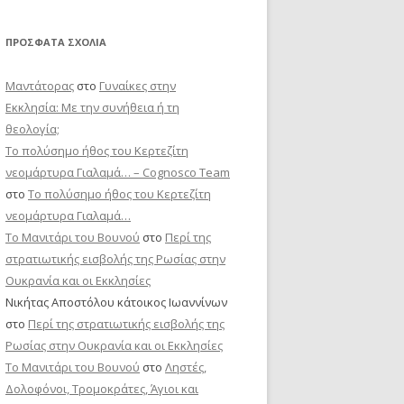
ΠΡΌΣΦΑΤΑ ΣΧΌΛΙΑ
Μαντάτορας
στο
Γυναίκες στην
Εκκλησία: Με την συνήθεια ή τη
θεολογία;
Το πολύσημο ήθος του Κερτεζίτη
νεομάρτυρα Γιαλαμά… – Cognosco Team
στο
Το πολύσημο ήθος του Κερτεζίτη
νεομάρτυρα Γιαλαμά…
Το Μανιτάρι του Βουνού
στο
Περί της
στρατιωτικής εισβολής της Ρωσίας στην
Ουκρανία και οι Εκκλησίες
Νικήτας Αποστόλου κάτοικος Ιωαννίνων
στο
Περί της στρατιωτικής εισβολής της
Ρωσίας στην Ουκρανία και οι Εκκλησίες
Το Μανιτάρι του Βουνού
στο
Ληστές,
Δολοφόνοι, Τρομοκράτες, Άγιοι και