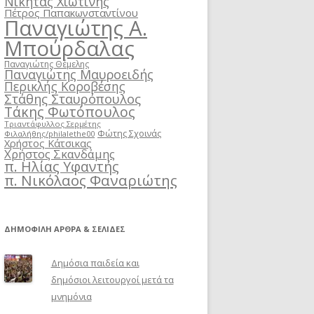
Νικήτας Χιωτίνης
Πέτρος Παπακωνσταντίνου
Παναγιώτης Α.
Μπούρδαλας
Παναγιώτης Θέμελης
Παναγιώτης Μαυροειδής
Περικλής Κοροβέσης
Στάθης Σταυρόπουλος
Τάκης Φωτόπουλος
Τριαντάφυλλος Σερμέτης
Φώτης Σχοινάς
Φιλαλήθης/philalethe00
Χρήστος Κάτσικας
Χρήστος Σκανδάμης
π. Ηλίας Υφαντής
π. Νικόλαος Φαναριώτης
ΔΗΜΟΦΙΛΉ ΆΡΘΡΑ & ΣΕΛΊΔΕΣ
Δημόσια παιδεία και
δημόσιοι λειτουργοί μετά τα
μνημόνια