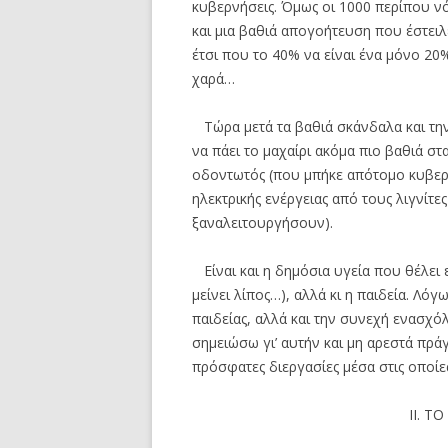
κυβερνήσεις. Όμως οι 1000 περίπου ν
και μια βαθιά απογοήτευση που έστειλ
έτσι που το 40% να είναι ένα μόνο 20%
χαρά…
Τώρα μετά τα βαθιά σκάνδαλα και την
να πάει το μαχαίρι ακόμα πιο βαθιά στ
οδοντωτός (που μπήκε απότομο κυβερ
ηλεκτρικής ενέργειας από τους λιγνίτε
ξαναλειτουργήσουν).
Είναι και η δημόσια υγεία που θέλει 
μείνει λίπος…), αλλά κι η παιδεία. Λόγ
παιδείας, αλλά και την συνεχή ενασχό
σημειώσω γι’ αυτήν και μη αρεστά πρ
πρόσφατες διεργασίες μέσα στις οποίες
ΙΙ. Τ