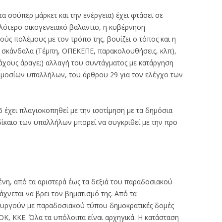
α σούπερ μάρκετ και την ενέργεια) έχει φτάσει σε
λότερο οικογενειακό βαλάντιο, η κυβέρνηση
ούς πολέμους με τον τρόπο της, βουίζει ο τόπος και η
 σκάνδαλα (Τέμπη, ΟΠΕΚΕΠΕ, παρακολουθήσεις, κλπ),
μάχους άραγε;) αλλαγή του συντάγματος με κατάργηση
ημοσίων υπαλλήλων, του άρθρου 29 για τον ελέγχο των
έχει πλαγιοκοπηθεί με την ισοτίμηση με τα δημόσια
δίκαιο των υπαλλήλων μπορεί να συγκριθεί με την προ
νη, από τα αριστερά έως τα δεξιά του παραδοσιακού
χνεται να βρει τον βηματισμό της. Από τα
ουργούν με παραδοσιακού τύπου δημοκρατικές δομές
ΟΚ, ΚΚΕ. Όλα τα υπόλοιπα είναι αρχηγικά. Η κατάσταση