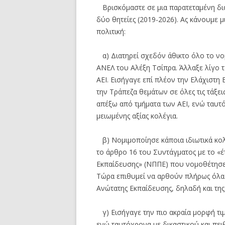
Βρισκόμαστε σε μια παρατεταμένη δι
δύο θητείες (2019-2026). Ας κάνουμε 
πολιτική:
α) Διατηρεί σχεδόν άθικτο όλο το νο
ΑΝΕΛ του Αλέξη Τσίπρα. Άλλαξε λίγο 
ΑΕΙ. Εισήγαγε επί πλέον την Ελάχιστη
την Τράπεζα θεμάτων σε όλες τις τάξε
απέξω από τμήματα των ΑΕΙ, ενώ ταυτ
μειωμένης αξίας κολέγια.
β) Νομιμοποίησε κάποια ιδιωτικά κολ
το άρθρο 16 του Συντάγματος με το «
Εκπαίδευσης» (ΝΠΠΕ) που νομοθέτησε 
Τώρα επιθυμεί να αρθούν πλήρως όλα τ
Ανώτατης Εκπαίδευσης, δηλαδή και της
γ) Εισήγαγε την πιο ακραία μορφή τι
ενώ ταυτόχρονα με δικαστικού και πει