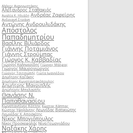
Αλέκος Αναγνωστάκης
Αλέξανδρος Σταθακιός
Ανδρέας Ζαφείρης
Αμαλία Κ. Ηλιάδη
Ανδριανή Στράνη
Αντώνης Ανδρουλιδάκης
Απόστολος
Παπαδημητρίου
Βασίλης Βιλιάρδος
Γιάννης Ποταμιάνος
Γιάννης Στρούμπας
Γιώργος Κ. Καββαδίας
Γιώργος Καλημερίδης
Γιώργος Μάλφας
Γιώργος Μαυρογιώργος
Γιώργος Τσιτσιμπής
Γιώτα Ιωαννίδου
Δημήτρης Καζάκης
Δημήτρης Κωνσταντακόπουλος
Δημήτρης Μαγριπλής
Δημήτρης Μπελαντής
Θανάσης Ν.
Παπαθανασίου
Κωνσταντίνος Κόττης
Κώστας Κάππας
Λεωνίδας Βατικιώτης
Κώστας Υψηλάντης
Λεωνίδας Χ. Αποσκίτης
Νίκος Μπογιόπουλος
Νίκος Προσκεφαλάς
Νίνα Γεωργιάδου
Ναξάκης Χάρης