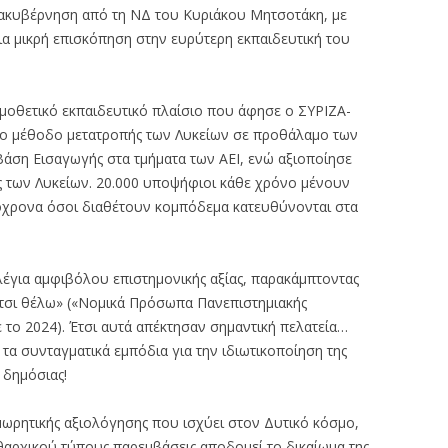
ακυβέρνηση από τη ΝΔ του Κυριάκου Μητσοτάκη, με
μια μικρή επισκόπηση στην ευρύτερη εκπαιδευτική του
μοθετικό εκπαιδευτικό πλαίσιο που άφησε ο ΣΥΡΙΖΑ-
το μέθοδο μετατροπής των Λυκείων σε προθάλαμο των
 Βάση Εισαγωγής στα τμήματα των ΑΕΙ, ενώ αξιοποίησε
ις των Λυκείων. 20.000 υποψήφιοι κάθε χρόνο μένουν
όχρονα όσοι διαθέτουν κομπόδεμα κατευθύνονται στα
έγια αμφιβόλου επιστημονικής αξίας, παρακάμπτοντας
έτσι θέλω» («Νομικά Πρόσωπα Πανεπιστημιακής
το 2024). Έτσι αυτά απέκτησαν σημαντική πελατεία…
α συνταγματικά εμπόδια για την ιδιωτικοποίηση της
 δημόσιας!
μωρητικής αξιολόγησης που ισχύει στον Δυτικό κόσμο,
θαρχικού τύπους παρεμβάσεις αποδομεί το δικαίωμα της