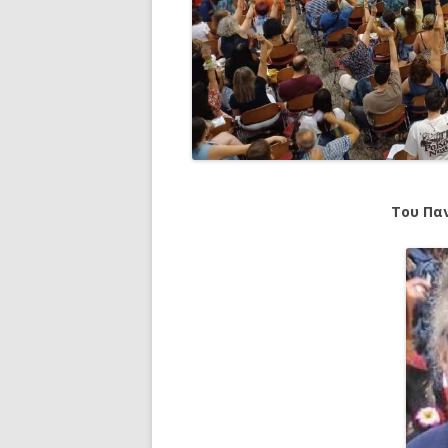
Του Πα