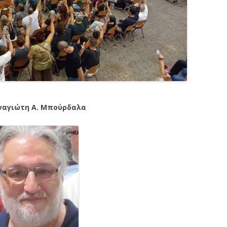
ναγιώτη Α. Μπούρδαλα