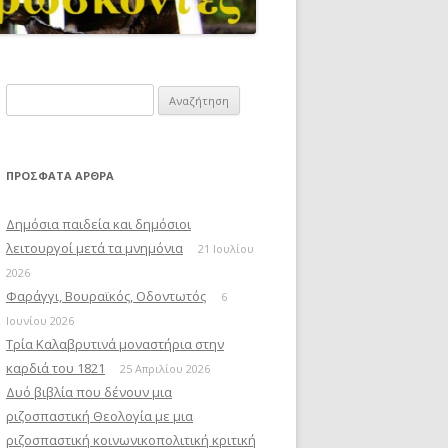
Αναζήτηση
για:
ΠΡΌΣΦΑΤΑ ΆΡΘΡΑ
Δημόσια παιδεία και δημόσιοι
λειτουργοί μετά τα μνημόνια
21 Ιουλίου
2026
Φαράγγι, Βουραϊκός, Οδοντωτός
6
Ιουνίου 2026
Τρία Καλαβρυτινά μοναστήρια στην
καρδιά του 1821
25 Απριλίου 2026
Δυό βιβλία που δένουν μια
ριζοσπαστική Θεολογία με μια
ριζοσπαστική κοινωνικοπολιτική κριτική