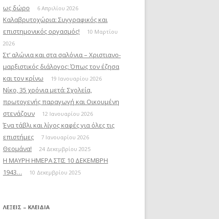
ως δώρο
6 Απριλίου 2026
Καλαβρυτοχώρια: Συγγραφικός και
επιστημονικός οργασμός!
10 Μαρτίου
2026
Στ’ αλώνια και στα σαλόνια – Χριστιανο-
μαρξιστικός διάλογος: Όπως τον έζησα
και τον κρίνω
19 Ιανουαρίου 2026
Νίκο, 35 χρόνια μετά: Σχολεία,
πρωτογενής παραγωγή και Οικουμένη
στενάζουν
12 Ιανουαρίου 2026
Ένα τάβλι και λίγος καφές για όλες τις
επιστήμες
7 Ιανουαρίου 2026
Θεομάνα!
24 Δεκεμβρίου 2025
Η ΜΑΥΡΗ ΗΜΕΡΑ ΣΤΙΣ 10 ΔΕΚΕΜΒΡΗ
1943…
10 Δεκεμβρίου 2025
ΛΈΞΕΙΣ – ΚΛΕΙΔΙΆ