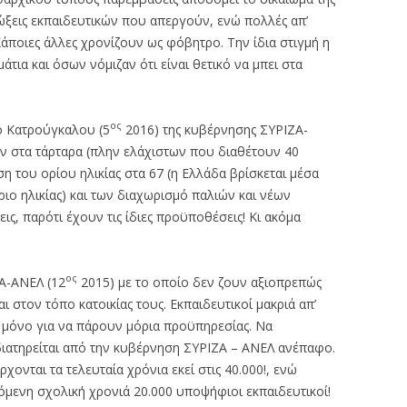
ιώξεις εκπαιδευτικών που απεργούν, ενώ πολλές απ’
Κάποιες άλλες χρονίζουν ως φόβητρο. Την ίδια στιγμή η
άτια και όσων νόμιζαν ότι είναι θετικό να μπει στα
ος
ο Κατρούγκαλου (5
2016) της κυβέρνησης ΣΥΡΙΖΑ-
 στα τάρταρα (πλην ελάχιστων που διαθέτουν 40
ση του ορίου ηλικίας στα 67 (η Ελλάδα βρίσκεται μέσα
ριο ηλικίας) και των διαχωρισμό παλιών και νέων
ς, παρότι έχουν τις ίδιες προϋποθέσεις! Κι ακόμα
ος
Α-ΑΝΕΛ (12
2015) με το οποίο δεν ζουν αξιοπρεπώς
αι στον τόπο κατοικίας τους. Εκπαιδευτικοί μακριά απ’
 μόνο για να πάρουν μόρια προϋπηρεσίας. Να
διατηρείται από την κυβέρνηση ΣΥΡΙΖΑ – ΑΝΕΛ ανέπαφο.
χονται τα τελευταία χρόνια εκεί στις 40.000!, ενώ
όμενη σχολική χρονιά 20.000 υποψήφιοι εκπαιδευτικοί!