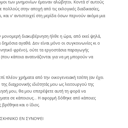
όμοι των μνημονίων έμειναν αλώβητοι. Κοντά σ’ αυτούς
ε πολλούς στην αποχή από τις εκλογικές διαδικασίες,
, και ν’ αντιστοιχεί στη μερίδα όσων περνούν ακόμα μια
 μονομερή διακυβέρνηση ήλθε η ώρα, από εκεί ψηλά,
α δημόσια αγαθά. Δεν είναι μόνο οι συγκοινωνίες κι ο
νητικό φρένο), ούτε τα εργοστάσια παραγωγής
ς (που κάποια ανατινάζονται για να μη μπορούν να
επί πλέον χρήματα από την οικογενειακή τσέπη (αν έχει
ω της διαχρονικής ιδιότητάς μου ως λειτουργού της
λησή μου, θα μου επιτρέψετε αυτή τη φορά να
άγματα σε κάποιους… Η αφορμή δόθηκε από κάποιες
 βρέθηκα και ο ίδιος.
Ο ΣΚΗΝΙΚΟ ΕΝ ΣΥΝΟΨΕΙ