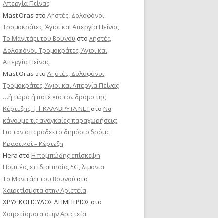
Απεργία Πείνας
Mast Oras
στο
Ληστές, Δολοφόνοι,
Τρομοκράτες, Άγιοι και Απεργία Πείνας
Το Μανιτάρι του Βουνού
στο
Ληστές,
Δολοφόνοι, Τρομοκράτες, Άγιοι και
Απεργία Πείνας
Mast Oras
στο
Ληστές, Δολοφόνοι,
Τρομοκράτες, Άγιοι και Απεργία Πείνας
…ή τώρα ή ποτέ για τον δρόμο της
Κέρτεζης. | | ΚΑΛΑΒΡΥΤΑ ΝΕΤ
στο
Να
κάνουμε τις αναγκαίες παραχωρήσεις:
Για τον απαράδεκτο δημόσιο δρόμο
Κραστικοί – Κέρτεζη
Hera
στο
Η πομπώδης επίσκεψη
Πομπέο, επιδιαιτησία, 5G, λιμάνια
Το Μανιτάρι του Βουνού
στο
Χαιρετίσματα στην Αριστεία
ΧΡΥΣΙΚΟΠΟΥΛΟΣ ΔΗΜΗΤΡΙΟΣ
στο
Χαιρετίσματα στην Αριστεία