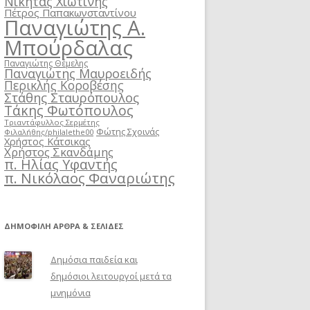
Νικήτας Χιωτίνης
Πέτρος Παπακωνσταντίνου
Παναγιώτης Α.
Μπούρδαλας
Παναγιώτης Θέμελης
Παναγιώτης Μαυροειδής
Περικλής Κοροβέσης
Στάθης Σταυρόπουλος
Τάκης Φωτόπουλος
Τριαντάφυλλος Σερμέτης
Φώτης Σχοινάς
Φιλαλήθης/philalethe00
Χρήστος Κάτσικας
Χρήστος Σκανδάμης
π. Ηλίας Υφαντής
π. Νικόλαος Φαναριώτης
ΔΗΜΟΦΙΛΉ ΆΡΘΡΑ & ΣΕΛΊΔΕΣ
Δημόσια παιδεία και
δημόσιοι λειτουργοί μετά τα
μνημόνια