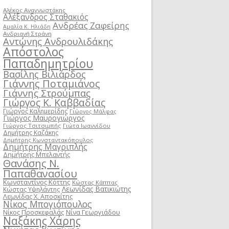
Αλέκος Αναγνωστάκης
Αλέξανδρος Σταθακιός
Ανδρέας Ζαφείρης
Αμαλία Κ. Ηλιάδη
Ανδριανή Στράνη
Αντώνης Ανδρουλιδάκης
Απόστολος
Παπαδημητρίου
Βασίλης Βιλιάρδος
Γιάννης Ποταμιάνος
Γιάννης Στρούμπας
Γιώργος Κ. Καββαδίας
Γιώργος Καλημερίδης
Γιώργος Μάλφας
Γιώργος Μαυρογιώργος
Γιώργος Τσιτσιμπής
Γιώτα Ιωαννίδου
Δημήτρης Καζάκης
Δημήτρης Κωνσταντακόπουλος
Δημήτρης Μαγριπλής
Δημήτρης Μπελαντής
Θανάσης Ν.
Παπαθανασίου
Κωνσταντίνος Κόττης
Κώστας Κάππας
Λεωνίδας Βατικιώτης
Κώστας Υψηλάντης
Λεωνίδας Χ. Αποσκίτης
Νίκος Μπογιόπουλος
Νίκος Προσκεφαλάς
Νίνα Γεωργιάδου
Ναξάκης Χάρης