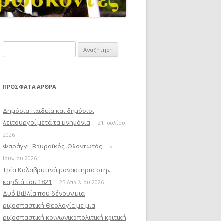
Αναζήτηση
για:
ΠΡΌΣΦΑΤΑ ΆΡΘΡΑ
Δημόσια παιδεία και δημόσιοι
λειτουργοί μετά τα μνημόνια
21 Ιουλίου
2026
Φαράγγι, Βουραϊκός, Οδοντωτός
6
Ιουνίου 2026
Τρία Καλαβρυτινά μοναστήρια στην
καρδιά του 1821
25 Απριλίου 2026
Δυό βιβλία που δένουν μια
ριζοσπαστική Θεολογία με μια
ριζοσπαστική κοινωνικοπολιτική κριτική