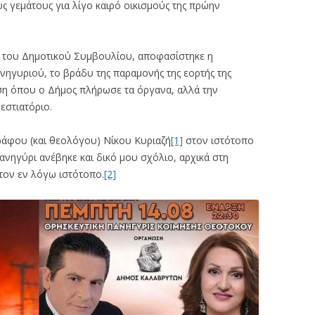
ς γεμάτους για λίγο καιρό οικισμούς της πρώην
του Δημοτικού Συμβουλίου, αποφασίστηκε η
γυριού, το βράδυ της παραμονής της εορτής της
ση όπου ο Δήμος πλήρωσε τα όργανα, αλλά την
εστιατόριο.
άφου (και θεολόγου) Νίκου Κυριαζή
[1]
στον ιστότοπο
ανηγύρι ανέβηκε και δικό μου σχόλιο, αρχικά στη
τον εν λόγω ιστότοπο.
[2]