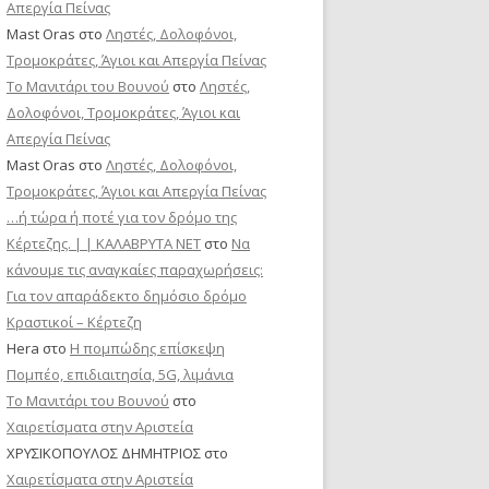
Απεργία Πείνας
Mast Oras
στο
Ληστές, Δολοφόνοι,
Τρομοκράτες, Άγιοι και Απεργία Πείνας
Το Μανιτάρι του Βουνού
στο
Ληστές,
Δολοφόνοι, Τρομοκράτες, Άγιοι και
Απεργία Πείνας
Mast Oras
στο
Ληστές, Δολοφόνοι,
Τρομοκράτες, Άγιοι και Απεργία Πείνας
…ή τώρα ή ποτέ για τον δρόμο της
Κέρτεζης. | | ΚΑΛΑΒΡΥΤΑ ΝΕΤ
στο
Να
κάνουμε τις αναγκαίες παραχωρήσεις:
Για τον απαράδεκτο δημόσιο δρόμο
Κραστικοί – Κέρτεζη
Hera
στο
Η πομπώδης επίσκεψη
Πομπέο, επιδιαιτησία, 5G, λιμάνια
Το Μανιτάρι του Βουνού
στο
Χαιρετίσματα στην Αριστεία
ΧΡΥΣΙΚΟΠΟΥΛΟΣ ΔΗΜΗΤΡΙΟΣ
στο
Χαιρετίσματα στην Αριστεία