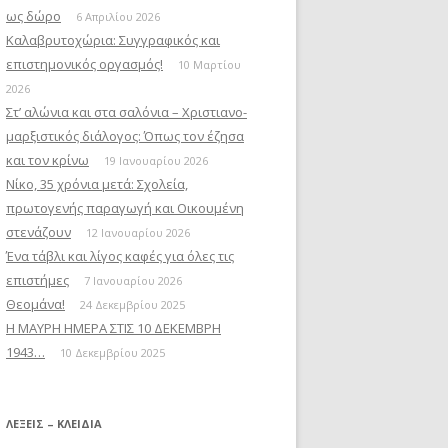
ως δώρο
6 Απριλίου 2026
Καλαβρυτοχώρια: Συγγραφικός και
επιστημονικός οργασμός!
10 Μαρτίου
2026
Στ’ αλώνια και στα σαλόνια – Χριστιανο-
μαρξιστικός διάλογος: Όπως τον έζησα
και τον κρίνω
19 Ιανουαρίου 2026
Νίκο, 35 χρόνια μετά: Σχολεία,
πρωτογενής παραγωγή και Οικουμένη
στενάζουν
12 Ιανουαρίου 2026
Ένα τάβλι και λίγος καφές για όλες τις
επιστήμες
7 Ιανουαρίου 2026
Θεομάνα!
24 Δεκεμβρίου 2025
Η ΜΑΥΡΗ ΗΜΕΡΑ ΣΤΙΣ 10 ΔΕΚΕΜΒΡΗ
1943…
10 Δεκεμβρίου 2025
ΛΈΞΕΙΣ – ΚΛΕΙΔΙΆ