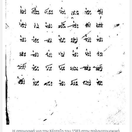
Η απογραφή για την Κέρτεζη του 1583 στην παλαιοτουρκική