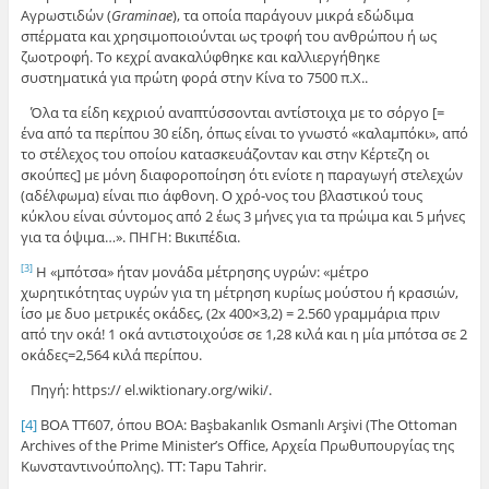
Αγρωστιδών (
Graminae
), τα οποία παράγουν μικρά εδώδιμα
σπέρματα και χρησιμοποιούνται ως τροφή του ανθρώπου ή ως
ζωοτροφή. Το κεχρί ανακαλύφθηκε και καλλιεργήθηκε
συστηματικά για πρώτη φορά στην Κίνα το 7500 π.Χ..
Όλα τα είδη κεχριού αναπτύσσονται αντίστοιχα με το σόργο [=
ένα από τα περίπου 30 είδη, όπως είναι το γνωστό «καλαμπόκι», από
το στέλεχος του οποίου κατασκευάζονταν και στην Κέρτεζη οι
σκούπες] με μόνη διαφοροποίηση ότι ενίοτε η παραγωγή στελεχών
(αδέλφωμα) είναι πιο άφθονη. Ο χρό-νος του βλαστικού τους
κύκλου είναι σύντομος από 2 έως 3 μήνες για τα πρώιμα και 5 μήνες
για τα όψιμα…». ΠΗΓΗ: Βικιπέδια.
Η «μπότσα» ήταν μονάδα μέτρησης υγρών: «μέτρο
[3]
χωρητικότητας υγρών για τη μέτρηση κυρίως μούστου ή κρασιών,
ίσο με δυο μετρικές οκάδες, (2x 400×3,2) = 2.560 γραμμάρια πριν
από την οκά! 1 οκά αντιστοιχούσε σε 1,28 κιλά και η μία μπότσα σε 2
οκάδες=2,564 κιλά περίπου.
Πηγή: https:// el.wiktionary.org/wiki/.
[4]
ΒΟΑ ΤΤ607, όπου BOA: Başbakanlık Osmanlı Arşivi (The Ottoman
Archives of the Prime Minister’s Office, Αρχεία Πρωθυπουργίας της
Κωνσταντινούπολης). TT: Tapu Tahrir.