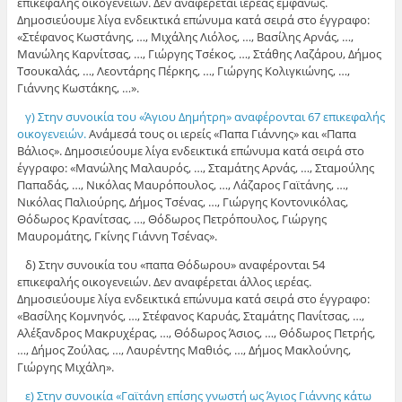
επικεφαλής οικογενειών. Δεν αναφέρεται ιερέας εμφανώς.
Δημοσιεύουμε λίγα ενδεικτικά επώνυμα κατά σειρά στο έγγραφο:
«Στέφανος Κωστάνης, …, Μιχάλης Λιόλος, …, Βασίλης Αρνάς, …,
Μανώλης Καρνίτσας, …, Γιώργης Τσέκος, …, Στάθης Λαζάρου, Δήμος
Τσουκαλάς, …, Λεοντάρης Πέρκης, …, Γιώργης Κολιγκιώνης, …,
Γιάννης Κωστάκης, …».
γ) Στην συνοικία του «Άγιου Δημήτρη» αναφέρονται 67 επικεφαλής
οικογενειών.
Ανάμεσά τους οι ιερείς «Παπα Γιάννης» και «Παπα
Βάλιος». Δημοσιεύουμε λίγα ενδεικτικά επώνυμα κατά σειρά στο
έγγραφο: «Μανώλης Μαλαυρός, …, Σταμάτης Αρνάς, …, Σταμούλης
Παπαδάς, …, Νικόλας Μαυρόπουλος, …, Λάζαρος Γαϊτάνης, …,
Νικόλας Παλιούρης, Δήμος Τσένας, …, Γιώργης Κοντονικόλας,
Θόδωρος Κρανίτσας, …, Θόδωρος Πετρόπουλος, Γιώργης
Μαυρομάτης, Γκίνης Γιάννη Τσένας».
δ) Στην συνοικία του «παπα Θόδωρου» αναφέρονται 54
επικεφαλής οικογενειών. Δεν αναφέρεται άλλος ιερέας.
Δημοσιεύουμε λίγα ενδεικτικά επώνυμα κατά σειρά στο έγγραφο:
«Βασίλης Κομνηνός, …, Στέφανος Καρυάς, Σταμάτης Πανίτσας, …,
Αλέξανδρος Μακρυχέρας, …, Θόδωρος Άσιος, …, Θόδωρος Πετρής,
…, Δήμος Ζούλας, …, Λαυρέντης Μαθιός, …, Δήμος Μακλούνης,
Γιώργης Μιχάλη».
ε) Στην συνοικία «Γαϊτάνη επίσης γνωστή ως Άγιος Γιάννης κάτω