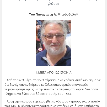
γλώσσα
Του Παναγιώτη Α. Μπούρδαλα*
Ι. ΜΕΤΑ ΑΠΟ 120 ΧΡΟΝΙΑ
Από το 1463 μέχρι το 1583 πέρασαν 120 χρόνια. Αυτό δεν σημαίνει
ότι δεν έγιναν ενδιάμεσα κι άλλες οικονομικές απογραφές.
Συμφωνήσαμε όμως με την ιδιωτική εταιρεία, ότι, αφού δεν ήσαν
πλήρεις, να δώσουμε βάρος σ’ αυτήν του 1583.
Αυτή την περίοδο είχε εισαχθεί το νόμισμα «γρόσι», ενώ σ’ αυτήν
του 1460-63 έγιναν με το νόμισμα «ακτσιές». Ενδιάμεσα υπήρξε το