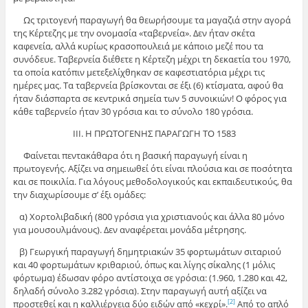
Ως τριτογενή παραγωγή θα θεωρήσουμε τα μαγαζιά στην αγορά
της Κέρτεζης με την ονομασία «ταβερνεία». Δεν ήταν σκέτα
καφενεία, αλλά κυρίως κρασοπουλειά με κάποιο μεζέ που τα
συνόδευε. Ταβερνεία διέθετε η Κέρτεζη μέχρι τη δεκαετία του 1970,
τα οποία κατόπιν μετεξελίχθηκαν σε καφεστιατόρια μέχρι τις
ημέρες μας. Τα ταβερνεία βρίσκονται σε έξι (6) κτίσματα, αφού θα
ήταν διάσπαρτα σε κεντρικά σημεία των 5 συνοικιών! Ο φόρος για
κάθε ταβερνείο ήταν 30 γρόσια και το σύνολο 180 γρόσια.
ΙΙΙ. Η ΠΡΩΤΟΓΕΝΗΣ ΠΑΡΑΓΩΓΗ ΤΟ 1583
Φαίνεται πεντακάθαρα ότι η βασική παραγωγή είναι η
πρωτογενής. Αξίζει να σημειωθεί ότι είναι πλούσια και σε ποσότητα
και σε ποικιλία. Για λόγους μεθοδολογικούς και εκπαιδευτικούς, θα
την διαχωρίσουμε σ’ έξι ομάδες:
α) Χορτολιβαδική (800 γρόσια για χριστιανούς και άλλα 80 μόνο
για μουσουλμάνους). Δεν αναφέρεται μονάδα μέτρησης.
β) Γεωργική παραγωγή δημητριακών 35 φορτωμάτων σιταριού
και 40 φορτωμάτων κριθαριού, όπως και λίγης σίκαλης (1 μόλις
φόρτωμα) έδωσαν φόρο αντίστοιχα σε γρόσια: (1.960, 1.280 και 42,
δηλαδή σύνολο 3.282 γρόσια). Στην παραγωγή αυτή αξίζει να
προστεθεί και η καλλιέργεια δύο ειδών από «κεχρί».
Από το απλό
[2]