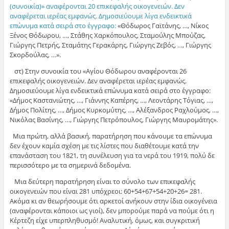
(συνοικία)» αναφέρονται 20 επικεφαλής οικογενειών. Δεν
αναφέρεται ιερέας εμφανώς. Δημοσιεύουμε λίγα ενδεικτικά
επώνυμα κατά σειρά στο έγγραφο:
«Θόδωρος Γαϊτάνης, …, Νίκος
Ξένος Θόδωρου, …, Στάθης Χαρκόπουλος, Σταμούλης Μπούζας,
Γιώργης Πετρής, Σταμάτης Γερακάρης, Γιώργης Ζεβός, …, Γιώργης
Σκορδούλας, …».
στ) Στην συνοικία του «Αγίου Θόδωρου αναφέρονται 26
επικεφαλής οικογενειών. Δεν αναφέρεται ιερέας εμφανώς.
Δημοσιεύουμε λίγα ενδεικτικά επώνυμα κατά σειρά στο έγγραφο:
«Δήμος Καστανιώτης, …, Γιάννης Καπέρης, …, Λεοντάρης Τόγιας, …,
Δήμος Πολίτης, …, Δήμος Κυρκομύτης, …, Αλέξανδρος Ραχλούμος, …,
Νικόλας Βασίνης, …, Γιώργης Πετρόπουλος, Γιώργης Μαυρομάτης».
Μια πρώτη, αλλά βασική, παρατήρηση που κάνουμε τα επώνυμα
δεν έχουν καμία σχέση με τις λίστες που διαθέτουμε κατά την
επανάσταση του 1821, τη συνέλευση για τα νερά του 1919, πολύ δε
περισσότερο με τα σημερινά δεδομένα.
Μια δεύτερη παρατήρηση είναι το σύνολο των επικεφαλής
οικογενειών που είναι 281 υπόχρεοι: 60+54+67+54+20+26= 281.
Ακόμα κι αν θεωρήσουμε ότι αρκετοί ανήκουν στην ίδια οικογένεια
(αναφέρονται κάποιοι ως γιοί), δεν μπορούμε παρά να πούμε ότι η
Κέρτεζη είχε υπερπληθυσμό! Αναλυτική, όμως, και συγκριτική