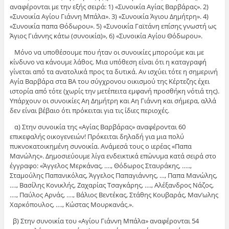
αναφέρονται με την εξής σειρά: 1) «Συνοικία Αγίας Βαρβάρας». 2)
«Συνοικία Αγίου Γιάννη Μπάλα». 3) «Συνοικία Άγιου Δημήτρη». 4)
«Συνοικία παπα Θόδωρου». 5) «Συνοικία Γαϊτάνη επίσης γνωστή ως
Άγιος Γιάννης κάτω (συνοικία)», 6) «Συνοικία Αγίου Θόδωρου».
Μόνο να υποθέσουμε που ήταν οι συνοικίες μπορούμε και με
κίνδυνο να κάνουμε λάθος. Μια υπόθεση είναι ότι η καταγραφή
γίνεται από τα ανατολικά προς τα δυτικά. Αν ισχύει τότε η σημερινή
Αγία Βαρβάρα στα ΒΑ του σύγχρονου οικισμού της Κέρτεζης έχει
ιστορία από τότε (χωρίς την μετέπειτα εμφανή προσθήκη νότιά της).
Υπάρχουν οι συνοικίες Αη Δημήτρη και Αη Γιάννη και σήμερα, αλλά
δεν είναι βέβαιο ότι πρόκειται για τις ίδιες περιοχές.
α) Στην συνοικία της «Αγίας Βαρβάρας» αναφέρονται 60
επικεφαλής οικογενειών! Πρόκειται δηλαδή για μια πολύ
πυκνοκατοικημένη συνοικία. Ανάμεσά τους ο ιερέας «Παπα
Μανώλης». Δημοσιεύουμε λίγα ενδεικτικά επώνυμα κατά σειρά στο
έγγραφο: «Άγγελος Μερκάνας, …., Θόδωρος Σταυράκης, …..,
Σταμούλης Παπανικόλας, Άγγελος Παπαγιάννης, …, Παπα Μανώλης,
…., Βασίλης Κονικλής, Ζαχαρίας Τσαγκάρης, …., Αλέξανδρος Νάζος,
…., Παύλος Αρνάς, …., Βάλιος Βεντέκας, Στάθης Κουβαράς, Μαν’ωλης
Χαρκόπουλος, …., Κώστας Μουρκανάς.».
β) Στην συνοικία του «Αγίου Γιάννη Μπάλα» αναφέρονται 54