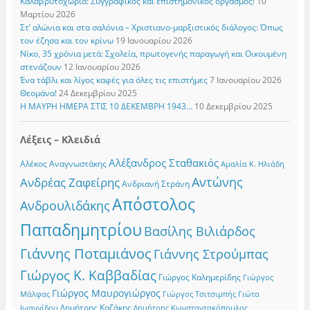
Καλαβρυτοχώρια: Συγγραφικός και επιστημονικός οργασμός!
10
Μαρτίου 2026
Στ’ αλώνια και στα σαλόνια – Χριστιανο-μαρξιστικός διάλογος: Όπως
τον έζησα και τον κρίνω
19 Ιανουαρίου 2026
Νίκο, 35 χρόνια μετά: Σχολεία, πρωτογενής παραγωγή και Οικουμένη
στενάζουν
12 Ιανουαρίου 2026
Ένα τάβλι και λίγος καφές για όλες τις επιστήμες
7 Ιανουαρίου 2026
Θεομάνα!
24 Δεκεμβρίου 2025
Η ΜΑΥΡΗ ΗΜΕΡΑ ΣΤΙΣ 10 ΔΕΚΕΜΒΡΗ 1943…
10 Δεκεμβρίου 2025
Λέξεις – Κλειδιά
Αλέξανδρος Σταθακιός
Αλέκος Αναγνωστάκης
Αμαλία Κ. Ηλιάδη
Αντώνης
Ανδρέας Ζαφείρης
Ανδριανή Στράνη
Απόστολος
Ανδρουλιδάκης
Παπαδημητρίου
Βασίλης Βιλιάρδος
Γιάννης Ποταμιάνος
Γιάννης Στρούμπας
Γιώργος Κ. Καββαδίας
Γιώργος Καλημερίδης
Γιώργος
Γιώργος Μαυρογιώργος
Γιώργος Τσιτσιμπής
Γιώτα
Μάλφας
Δημήτρης Καζάκης
Ιωαννίδου
Δημήτρης Κωνσταντακόπουλος