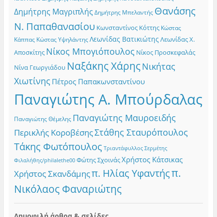
Θανάσης
Δημήτρης Μαγριπλής
Δημήτρης Μπελαντής
Ν. Παπαθανασίου
Κωνσταντίνος Κόττης
Κώστας
Λεωνίδας Βατικιώτης
Λεωνίδας Χ.
Κώστας Υψηλάντης
Κάππας
Νίκος Μπογιόπουλος
Αποσκίτης
Νίκος Προσκεφαλάς
Ναξάκης Χάρης
Νικήτας
Νίνα Γεωργιάδου
Χιωτίνης
Πέτρος Παπακωνσταντίνου
Παναγιώτης Α. Μπούρδαλας
Παναγιώτης Μαυροειδής
Παναγιώτης Θέμελης
Στάθης Σταυρόπουλος
Περικλής Κοροβέσης
Τάκης Φωτόπουλος
Τριαντάφυλλος Σερμέτης
Χρήστος Κάτσικας
Φώτης Σχοινάς
Φιλαλήθης/philalethe00
π.
π. Ηλίας Υφαντής
Χρήστος Σκανδάμης
Νικόλαος Φαναριώτης
Δημοφιλή άρθρα & σελίδες