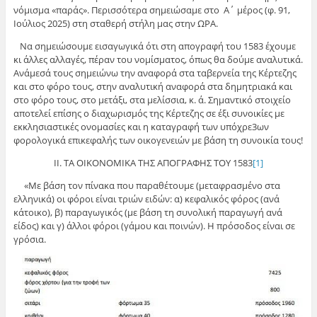
νόμισμα «παράς». Περισσότερα σημειώσαμε στο Α΄ μέρος (φ. 91,
Ιούλιος 2025) στη σταθερή στήλη μας στην ΩΡΑ.
Να σημειώσουμε εισαγωγικά ότι στη απογραφή του 1583 έχουμε
κι άλλες αλλαγές, πέραν του νομίσματος, όπως θα δούμε αναλυτικά.
Ανάμεσά τους σημειώνω την αναφορά στα ταβερνεία της Κέρτεζης
και στο φόρο τους, στην αναλυτική αναφορά στα δημητριακά και
στο φόρο τους, στο μετάξι, στα μελίσσια, κ. ά. Σημαντικό στοιχείο
αποτελεί επίσης ο διαχωρισμός της Κέρτεζης σε έξι συνοικίες με
εκκλησιαστικές ονομασίες και η καταγραφή των υπόχρε3ων
φορολογικά επικεφαλής των οικογενειών με βάση τη συνοικία τους!
ΙΙ. ΤΑ ΟΙΚΟΝΟΜΙΚΑ ΤΗΣ ΑΠΟΓΡΑΦΗΣ ΤΟΥ 1583
[1]
«Με βάση τον πίνακα που παραθέτουμε (μεταφρασμένο στα
ελληνικά) οι φόροι είναι τριών ειδών: α) κεφαλικός φόρος (ανά
κάτοικο), β) παραγωγικός (με βάση τη συνολική παραγωγή ανά
είδος) και γ) άλλοι φόροι (γάμου και ποινών). Η πρόσοδος είναι σε
γρόσια.