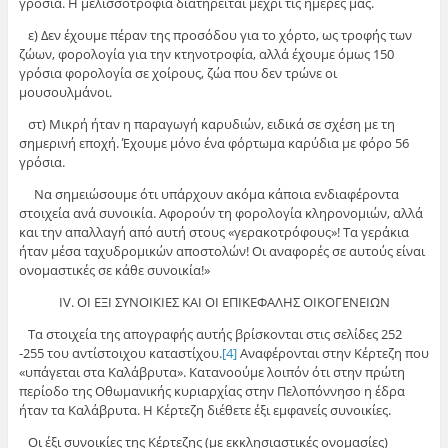
γρόσια. Η μελισσοτροφία διατηρείται μέχρι τις ημέρες μας.
ε) Δεν έχουμε πέραν της προσόδου για το χόρτο, ως τροφής των
ζώων, φορολογία για την κτηνοτροφία, αλλά έχουμε όμως 150
γρόσια φορολογία σε χοίρους, ζώα που δεν τρώνε οι
μουσουλμάνοι.
στ) Μικρή ήταν η παραγωγή καρυδιών, ειδικά σε σχέση με τη
σημερινή εποχή. Έχουμε μόνο ένα φόρτωμα καρύδια με φόρο 56
γρόσια.
Να σημειώσουμε ότι υπάρχουν ακόμα κάποια ενδιαφέροντα
στοιχεία ανά συνοικία. Αφορούν τη φορολογία κληρονομιών, αλλά
και την απαλλαγή από αυτή στους «γερακοτρόφους»! Τα γεράκια
ήταν μέσα ταχυδρομικών αποστολών! Οι αναφορές σε αυτούς είναι
ονομαστικές σε κάθε συνοικία!»
IV. ΟΙ ΕΞΙ ΣΥΝΟΙΚΙΕΣ ΚΑΙ ΟΙ ΕΠΙΚΕΦΑΛΗΣ ΟΙΚΟΓΕΝΕΙΩΝ
Τα στοιχεία της απογραφής αυτής βρίσκονται στις σελίδες 252
-255 του αντίστοιχου καταστίχου.
[4]
Αναφέρονται στην Κέρτεζη που
«υπάγεται στα Καλάβρυτα». Κατανοούμε λοιπόν ότι στην πρώτη
περίοδο της Οθωμανικής κυριαρχίας στην Πελοπόννησο η έδρα
ήταν τα Καλάβρυτα. Η Κέρτεζη διέθετε έξι εμφανείς συνοικίες.
Οι έξι συνοικίες της Κέρτεζης (με εκκλησιαστικές ονομασίες)