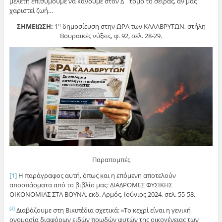
μελέτη επιθυμούμε να κάνουμε στον Δ΄ τόμο το σειράς, αν μας
χαριστεί ζωή…
ΣΗΜΕΙΩΣΗ:
1
δημοσίευση στην ΩΡΑ των ΚΑΛΑΒΡΥΤΩΝ, στήλη
η
Βουραϊκές νύξεις, φ. 92, σελ. 28-29.
Παραπομπές
[1]
Η παράγραφος αυτή, όπως και η επόμενη αποτελούν
αποσπάσματα από το βιβλίο μας: ΔΙΑΔΡΟΜΕΣ ΦΥΣΙΚΗΣ
ΟΙΚΟΝΟΜΙΑΣ ΣΤΑ ΒΟΥΝΑ, εκδ. Αρμός, Ιούνιος 2024, σελ. 55-58.
Διαβάζουμε στη Βικιπέδια σχετικά: «Το κεχρί είναι η γενική
[2]
ονομασία διαφόρων ειδών ποωδών φυτών της οικογένειας των