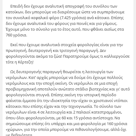
Επειδή δεν έχουμε αναλυτική απογραφή του συνόλου των
κατοίκων, δεν μπορούμε να διαιρέσουμε ώστε να συμπεράνουμε
τον συνολικό κεφαλικό φόρο (7.425 γρόσια) ανά κάτοικο. Επίσης
δεν έχουμε αναλυτικά του φόρους για ποινές και για γάμους.
Έχουμε μόνο το σύνολο για το έτος αυτό, που φθάνει αισίως στα
760 γρόσια.
Εκεί που έχουμε αναλυτικά στοιχεία φορολογίας είναι για την
πρωτογενή, δευτερογενή και τριτογενή παραγωγή. Δεν
φορολογούνται ακόμα τα ζώα! Παρατηρούμε όμως τι καλλιεργούσε
τότε η Κέρτεζη!
Ως δευτερογενής παραγωγή θεωρείται η λειτουργία των
νερόμυλων. Κατ’ αρχάς μπορούμε να δούμε ότι έχουμε πολλούς
νερόμυλους και την εποχή εκείνη. Οι νερόμυλοι σε μια εποχή
προβιομηχανική αποτελούν ανώτατο στάδιο βιοτεχνίας και γι’ αυτό
φορολογούνται στυγνά. Επίσης εκείνη την ιστορική περίοδο
φαίνεται έμμεσα ότι την ιδιοκτησία την είχαν οι χριστιανοί ντόπιοι
κάτοικοι που επίσης είχαν και την τεχνογνωσία. Το σύνολο των
νερόμυλων είναι 4 σε λειτουργία και 2 παλαιοί κατεστραμμένοι,
όπου όλοι φορολογούνται, με 60 και 15 γρόσια αντίστοιχα. Να
σημειώσουμε επίσης ότι υπάρχει και μια φορολογία με 160 γρόσια
«χώρων», για την οποία μπορούμε να πιθανολογήσουμε, αλλά όχι
με βεβαιότητα.