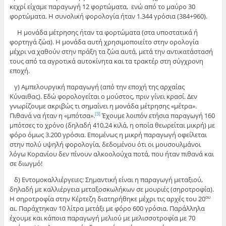
κεχρί είχαμε παραγωγή 12 φορτώματα, ενώ από το μαύρο 30
φορτώματα. Η συνολική φορολογία ήταν 1.344 γρόσια (384+960).
Η μονάδα μέτρησης ήταν τα φορτώματα (στα υποστατικά ή
φορτηγά ζώα). Η μονάδα αυτή χρησιμοποιείτο στην ορολογία
μέχρι να χαθούν στην πράξη τα ζώα αυτά, μετά την αντικατάστασή
τους από τα αγροτικά αυτοκίνητα και τα τρακτέρ στη σύγχρονη
εποχή.
γ) Αμπελουργική παραγωγή (από την εποχή της αρχαίας
Κύναιθας). Εδώ φορολογείται ο μούστος, πριν γίνει κρασί. Δεν
γνωρίζουμε ακριβώς τι σημαίνει η μονάδα μέτρησης «μέτρα».
Πιθανά να ήταν η «μπότσα».
Έχουμε λοιπόν ετήσια παραγωγή 160
[3]
μπότσες το χρόνο (δηλαδή 410,24 κιλά, η οποία θεωρείται μικρή) με
φόρο όμως 3.200 γρόσια. Επομένως η μικρή παραγωγή οφείλεται
στην πολύ υψηλή φορολογία, δεδομένου ότι οι μουσουλμάνοι
λόγω Κορανίου δεν πίνουν αλκοολούχα ποτά, που ήταν πιθανά και
σε διωγμό!
δ) Εντομοκαλλιέργειες: Σημαντική είναι η παραγωγή μεταξιού,
δηλαδή με καλλιέργεια μεταξοσκωλήκων σε μουριές (σηροτροφία).
Η σηροτροφία στην Κέρτεζη διατηρήθηκε μέχρι τις αρχές του 20
ου
αι. Παράχτηκαν 10 λίτρα μετάξι με φόρο 600 γρόσια. Παράλληλα
έχουμε και κάποια παραγωγή μελιού με μελισσοτροφία με 70