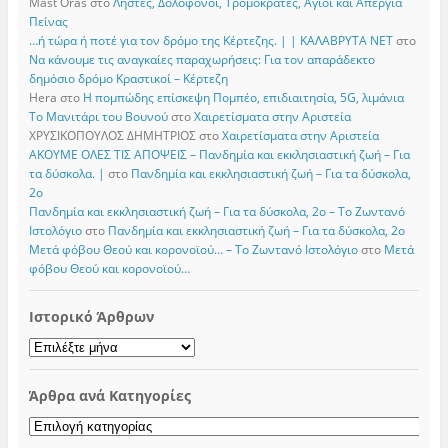
Mast Oras
στο
Ληστές, Δολοφόνοι, Τρομοκράτες, Άγιοι και Απεργία
Πείνας
…ή τώρα ή ποτέ για τον δρόμο της Κέρτεζης. | | ΚΑΛΑΒΡΥΤΑ ΝΕΤ
στο
Να κάνουμε τις αναγκαίες παραχωρήσεις: Για τον απαράδεκτο
δημόσιο δρόμο Κραστικοί – Κέρτεζη
Hera
στο
Η πομπώδης επίσκεψη Πομπέο, επιδιαιτησία, 5G, λιμάνια
Το Μανιτάρι του Βουνού
στο
Χαιρετίσματα στην Αριστεία
ΧΡΥΣΙΚΟΠΟΥΛΟΣ ΔΗΜΗΤΡΙΟΣ
στο
Χαιρετίσματα στην Αριστεία
ΑΚΟΥΜΕ ΟΛΕΣ ΤΙΣ ΑΠΟΨΕΙΣ – Πανδημία και εκκλησιαστική ζωή – Για
τα δύσκολα. |
στο
Πανδημία και εκκλησιαστική ζωή – Για τα δύσκολα,
2ο
Πανδημία και εκκλησιαστική ζωή – Για τα δύσκολα, 2ο – Το Zωντανό
Iστολόγιο
στο
Πανδημία και εκκλησιαστική ζωή – Για τα δύσκολα, 2ο
Μετά φόβου Θεού και κορονοϊού… – Το Zωντανό Iστολόγιο
στο
Μετά
φόβου Θεού και κορονοϊού…
Ιστορικό Άρθρων
Ιστορικό
Άρθρων
Άρθρα ανά Κατηγορίες
Άρθρα
ανά