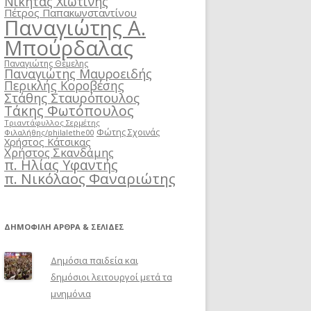
Νικήτας Χιωτίνης
Πέτρος Παπακωνσταντίνου
Παναγιώτης Α.
Μπούρδαλας
Παναγιώτης Θέμελης
Παναγιώτης Μαυροειδής
Περικλής Κοροβέσης
Στάθης Σταυρόπουλος
Τάκης Φωτόπουλος
Τριαντάφυλλος Σερμέτης
Φώτης Σχοινάς
Φιλαλήθης/philalethe00
Χρήστος Κάτσικας
Χρήστος Σκανδάμης
π. Ηλίας Υφαντής
π. Νικόλαος Φαναριώτης
ΔΗΜΟΦΙΛΉ ΆΡΘΡΑ & ΣΕΛΊΔΕΣ
Δημόσια παιδεία και
δημόσιοι λειτουργοί μετά τα
μνημόνια