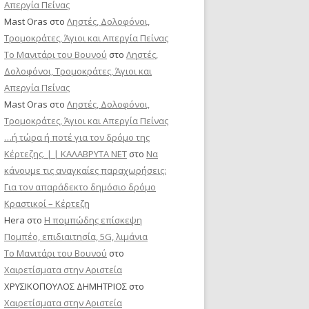
Απεργία Πείνας
Mast Oras
στο
Ληστές, Δολοφόνοι,
Τρομοκράτες, Άγιοι και Απεργία Πείνας
Το Μανιτάρι του Βουνού
στο
Ληστές,
Δολοφόνοι, Τρομοκράτες, Άγιοι και
Απεργία Πείνας
Mast Oras
στο
Ληστές, Δολοφόνοι,
Τρομοκράτες, Άγιοι και Απεργία Πείνας
…ή τώρα ή ποτέ για τον δρόμο της
Κέρτεζης. | | ΚΑΛΑΒΡΥΤΑ ΝΕΤ
στο
Να
κάνουμε τις αναγκαίες παραχωρήσεις:
Για τον απαράδεκτο δημόσιο δρόμο
Κραστικοί – Κέρτεζη
Hera
στο
Η πομπώδης επίσκεψη
Πομπέο, επιδιαιτησία, 5G, λιμάνια
Το Μανιτάρι του Βουνού
στο
Χαιρετίσματα στην Αριστεία
ΧΡΥΣΙΚΟΠΟΥΛΟΣ ΔΗΜΗΤΡΙΟΣ
στο
Χαιρετίσματα στην Αριστεία