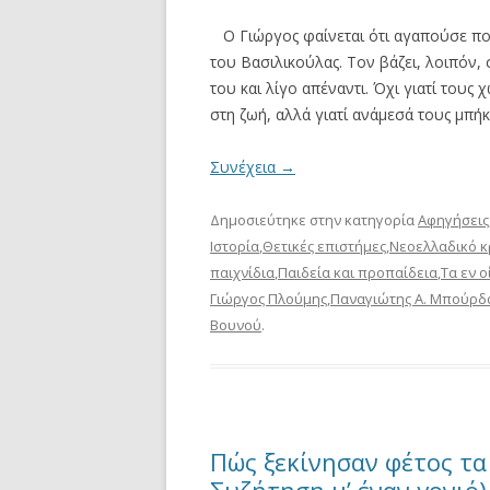
Ο Γιώργος φαίνεται ότι αγαπούσε πολ
του Βασιλικούλας. Τον βάζει, λοιπόν,
του και λίγο απέναντι. Όχι γιατί τους 
στη ζωή, αλλά γιατί ανάμεσά τους μπήκ
Συνέχεια
→
Δημοσιεύτηκε στην κατηγορία
Αφηγήσεις
Ιστορία
,
Θετικές επιστήμες
,
Νεοελλαδικό κ
παιχνίδια
,
Παιδεία και προπαίδεια
,
Τα εν ο
Γιώργος Πλούμης
,
Παναγιώτης Α. Μπούρδ
Βουνού
.
Πώς ξεκίνησαν φέτος τα