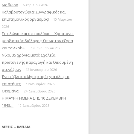
ως δώρο
6 Απριλίου 2026
Καλαβρυτοχώρια: Συγγραφικός και
επιστημονικός οργασμός!
10 Μαρτίου
2026
Στ’ αλώνια και στα σαλόνια – Χριστιανο-
μαρξιστικός διάλογος: Όπως τον έζησα
και τον κρίνω
19 Ιανουαρίου 2026
Νίκο, 35 χρόνια μετά: Σχολεία,
πρωτογενής παραγωγή και Οικουμένη
στενάζουν
12 Ιανουαρίου 2026
Ένα τάβλι και λίγος καφές για όλες τις
επιστήμες
7 Ιανουαρίου 2026
Θεομάνα!
24 Δεκεμβρίου 2025
Η ΜΑΥΡΗ ΗΜΕΡΑ ΣΤΙΣ 10 ΔΕΚΕΜΒΡΗ
1943…
10 Δεκεμβρίου 2025
ΛΈΞΕΙΣ – ΚΛΕΙΔΙΆ