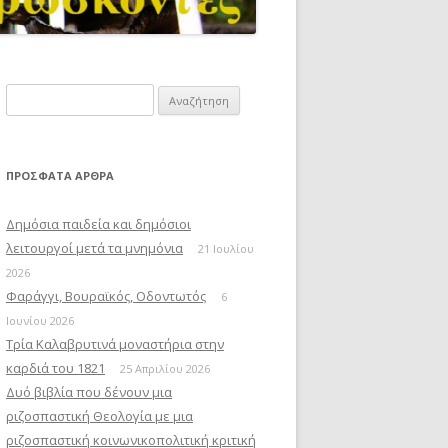
Αναζήτηση
για:
ΠΡΌΣΦΑΤΑ ΆΡΘΡΑ
Δημόσια παιδεία και δημόσιοι
λειτουργοί μετά τα μνημόνια
21 Ιουλίου
2026
Φαράγγι, Βουραϊκός, Οδοντωτός
6
Ιουνίου 2026
Τρία Καλαβρυτινά μοναστήρια στην
καρδιά του 1821
25 Απριλίου 2026
Δυό βιβλία που δένουν μια
ριζοσπαστική Θεολογία με μια
ριζοσπαστική κοινωνικοπολιτική κριτική