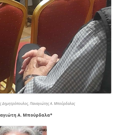
ς Δημητρόπουλος, Παναγιώτης Α. Μπο΄ύρδαλας
αγιώτη Α. Μπούρδαλα*