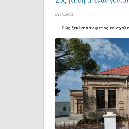
Συζήτηση μ’ έναν γονιό)
Σχολιάστε
Πώς ξεκίνησαν φέτος τα σχολεί