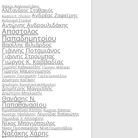
Αλέκος Αναγνωστάκης
Αλέξανδρος Σταθακιός
Ανδρέας Ζαφείρης
Αμαλία Κ. Ηλιάδη
Ανδριανή Στράνη
Αντώνης Ανδρουλιδάκης
Απόστολος
Παπαδημητρίου
Βασίλης Βιλιάρδος
Γιάννης Ποταμιάνος
Γιάννης Στρούμπας
Γιώργος Κ. Καββαδίας
Γιώργος Καλημερίδης
Γιώργος Μάλφας
Γιώργος Μαυρογιώργος
Γιώργος Τσιτσιμπής
Γιώτα Ιωαννίδου
Δημήτρης Καζάκης
Δημήτρης Κωνσταντακόπουλος
Δημήτρης Μαγριπλής
Δημήτρης Μπελαντής
Θανάσης Ν.
Παπαθανασίου
Κωνσταντίνος Κόττης
Κώστας Κάππας
Λεωνίδας Βατικιώτης
Κώστας Υψηλάντης
Λεωνίδας Χ. Αποσκίτης
Νίκος Μπογιόπουλος
Νίκος Προσκεφαλάς
Νίνα Γεωργιάδου
Ναξάκης Χάρης