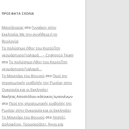
ΠΡΌΣΦΑΤΑ ΣΧΌΛΙΑ
Μαντάτορας
στο
Γυναίκες στην
Εκκλησία: Με την συνήθεια ή τη
θεολογία;
Το πολύσημο ήθος του Κερτεζίτη
νεομάρτυρα Γιαλαμά… – Cognosco Team
στο
Το πολύσημο ήθος του Κερτεζίτη
νεομάρτυρα Γιαλαμά…
Το Μανιτάρι του Βουνού
στο
Περί της
στρατιωτικής εισβολής της Ρωσίας στην
Ουκρανία και οι Εκκλησίες
Νικήτας Αποστόλου κάτοικος Ιωαννίνων
στο
Περί της στρατιωτικής εισβολής της
Ρωσίας στην Ουκρανία και οι Εκκλησίες
Το Μανιτάρι του Βουνού
στο
Ληστές,
Δολοφόνοι, Τρομοκράτες, Άγιοι και