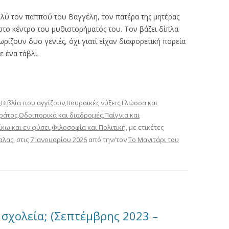
ύ τον παππού του Βαγγέλη, τον πατέρα της μητέρας
 στο κέντρο του μυθιστορήματός του. Τον βάζει δίπλα
χωρίζουν δυο γενιές, όχι γιατί είχαν διαφορετική πορεία
ε ένα τάβλι.
,
Βιβλία που αγγίζουν
,
Βουραϊκές νύξεις
,
Γλώσσα και
ράτος
,
Οδοιπορικά και διαδρομές
,
Παίγνια και
ίκω και εν φύσει
,
Φιλοσοφία και Πολιτική
, με ετικέτες
αλας
, στις
7 Ιανουαρίου 2026
από την/τον
Το Μανιτάρι του
 σχολεία; (Σεπτέμβρης 2023 –