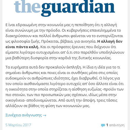
E ίναι εδραιωμένη στην κοινωνία μας η πεποίθηση ότι η αλλαγή
είναι συνώνυμη με την πρόοδο. Οι κυβερνήσεις επανειλημμένα το
διακηρύσσουν και πολλοί άνθρωποι φαίνεται να το ενστερνίζονται
ως φιλοσοφία ζωής. Πρόκειται, βέβαια, για ανοησία.
H αλλαγή δεν
είναι πάντα καλή.
Και οι πρόσφατες έρευνες που δείχνουν ότι
είμαστε λιγότερο ευτυχισμένοι απ’ ό,τι στο παρελθόν υποδηλώνουν
μια βαθύτερη δυσφορία στην καρδιά της δυτικής κοινωνίας.
Τα ευρήματα αυτά δεν προκαλούν έκπληξη. H ίδια η ιδέα για το τι
σημαίνει άνθρωπος και ποιες είναι οι συνθήκες μέσα στις οποίες
ευδοκιμούν οι ανθρώπινες ιδιότητες, έχει διαβρωθεί. O λόγος για
τον οποίο αισθανόμαστε λιγότερο ευτυχείς απ’ όσο άλλοτε είναι ότι
η οικειότητα στην οποία στηρίζεται η αίσθηση ευζωίας -προϊόν των
πιο στενών, των πιο προσωπικών μας σχέσεων, ιδίως μέσα στην
οικογένεια- αποδυναμώνεται. Από αυτή την άποψη, τρεις τάσεις
αλλάζουν σε βάθος τη φύση των κοινωνιών μας.
Συνέχεια ανάγνωσης
→
5 Μαρτίου 2017
1
απάντηση