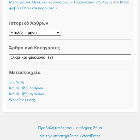
Μετά φόβου Θεού και κορονοϊού… – Το Zωντανό Iστολόγιο
στο
Μετά
φόβου Θεού και κορονοϊού…
Ιστορικό Άρθρων
Ιστορικό
Άρθρων
Άρθρα ανά Κατηγορίες
Άρθρα
ανά
Κατηγορίες
Μεταστοιχεία
Σύνδεση
Κανάλι
RSS
άρθρων
Κανάλι
RSS
σχολίων
WordPress.org
Προβολή ιστότοπου με πλήρες Θέμα
Με την υποστήριξη του WordPress