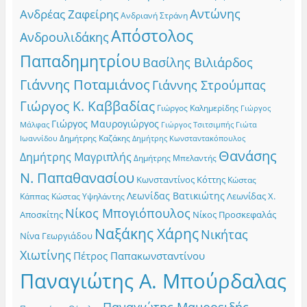
Αντώνης
Ανδρέας Ζαφείρης
Ανδριανή Στράνη
Απόστολος
Ανδρουλιδάκης
Παπαδημητρίου
Βασίλης Βιλιάρδος
Γιάννης Ποταμιάνος
Γιάννης Στρούμπας
Γιώργος Κ. Καββαδίας
Γιώργος Καλημερίδης
Γιώργος
Γιώργος Μαυρογιώργος
Γιώργος Τσιτσιμπής
Γιώτα
Μάλφας
Δημήτρης Καζάκης
Ιωαννίδου
Δημήτρης Κωνσταντακόπουλος
Θανάσης
Δημήτρης Μαγριπλής
Δημήτρης Μπελαντής
Ν. Παπαθανασίου
Κωνσταντίνος Κόττης
Κώστας
Λεωνίδας Βατικιώτης
Λεωνίδας Χ.
Κώστας Υψηλάντης
Κάππας
Νίκος Μπογιόπουλος
Αποσκίτης
Νίκος Προσκεφαλάς
Ναξάκης Χάρης
Νικήτας
Νίνα Γεωργιάδου
Χιωτίνης
Πέτρος Παπακωνσταντίνου
Παναγιώτης Α. Μπούρδαλας