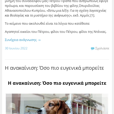
μνήμη του συναδέλφου μας Πέτρου Πράπα που ανθρωπίνως έφυγε
πρόωρα, και παρουσίαση του βιβλίου της φίλης Σπυριδούλας
Αθανασοπούλου-Κυπρίου, «
Έστω μια λέξη: Για τη σχέση λογοτεχνίας
και θεολογίας και το μυστήριο της ανάγνωσης
», εκδ. Αρμός [1].
Το κείμενο που ακολουθεί είναι τα λόγια που κατέθεσα:
Αγαπητοί οικείοι του Πέτρου, φίλοι του Πέτρου, φίλοι της Ντένιας,
Συνέχεια ανάγνωσης
→
30 Ιουνίου 2022
Σχολιάστε
Η ανακαίνιση: Όσο πιο ευγενικά μπορείτε
Η ανακαίνιση: Όσο πιο ευγενικά μπορείτε