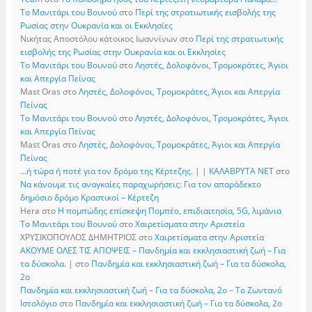
Το Μανιτάρι του Βουνού
στο
Περί της στρατιωτικής εισβολής της
Ρωσίας στην Ουκρανία και οι Εκκλησίες
Νικήτας Αποστόλου κάτοικος Ιωαννίνων
στο
Περί της στρατιωτικής
εισβολής της Ρωσίας στην Ουκρανία και οι Εκκλησίες
Το Μανιτάρι του Βουνού
στο
Ληστές, Δολοφόνοι, Τρομοκράτες, Άγιοι
και Απεργία Πείνας
Mast Oras
στο
Ληστές, Δολοφόνοι, Τρομοκράτες, Άγιοι και Απεργία
Πείνας
Το Μανιτάρι του Βουνού
στο
Ληστές, Δολοφόνοι, Τρομοκράτες, Άγιοι
και Απεργία Πείνας
Mast Oras
στο
Ληστές, Δολοφόνοι, Τρομοκράτες, Άγιοι και Απεργία
Πείνας
…ή τώρα ή ποτέ για τον δρόμο της Κέρτεζης. | | ΚΑΛΑΒΡΥΤΑ ΝΕΤ
στο
Να κάνουμε τις αναγκαίες παραχωρήσεις: Για τον απαράδεκτο
δημόσιο δρόμο Κραστικοί – Κέρτεζη
Hera
στο
Η πομπώδης επίσκεψη Πομπέο, επιδιαιτησία, 5G, λιμάνια
Το Μανιτάρι του Βουνού
στο
Χαιρετίσματα στην Αριστεία
ΧΡΥΣΙΚΟΠΟΥΛΟΣ ΔΗΜΗΤΡΙΟΣ
στο
Χαιρετίσματα στην Αριστεία
ΑΚΟΥΜΕ ΟΛΕΣ ΤΙΣ ΑΠΟΨΕΙΣ – Πανδημία και εκκλησιαστική ζωή – Για
τα δύσκολα. |
στο
Πανδημία και εκκλησιαστική ζωή – Για τα δύσκολα,
2ο
Πανδημία και εκκλησιαστική ζωή – Για τα δύσκολα, 2ο – Το Zωντανό
Iστολόγιο
στο
Πανδημία και εκκλησιαστική ζωή – Για τα δύσκολα, 2ο