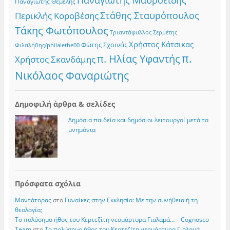
Παναγιώτης Μαυροειδής
Παναγιώτης Θέμελης
Στάθης Σταυρόπουλος
Περικλής Κοροβέσης
Τάκης Φωτόπουλος
Τριαντάφυλλος Σερμέτης
Χρήστος Κάτσικας
Φώτης Σχοινάς
Φιλαλήθης/philalethe00
π.
π. Ηλίας Υφαντής
Χρήστος Σκανδάμης
Νικόλαος Φαναριώτης
Δημοφιλή άρθρα & σελίδες
Δημόσια παιδεία και δημόσιοι λειτουργοί μετά τα
μνημόνια
Πρόσφατα σχόλια
Μαντάτορας
στο
Γυναίκες στην Εκκλησία: Με την συνήθεια ή τη
θεολογία;
Το πολύσημο ήθος του Κερτεζίτη νεομάρτυρα Γιαλαμά… – Cognosco
Team
στο
Το πολύσημο ήθος του Κερτεζίτη νεομάρτυρα Γιαλαμά…