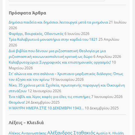
Πρόσφατα Άρθρα
Δημόσια παιδεία και δημόσιοι λειτουργοί μετά τα μνημόνια
21 Ιουλίου
2026
Φαράγγι, Βουραϊκός, Οδοντωτός
6 Ιουνίου 2026
Τρία Καλαβρυτινά μοναστήρια στην καρδιά του 1821
25 Απριλίου
2026
Δυό βιβλία που δένουν μια ριζοσπαστική Θεολογία με μια
ριζοσπαστική κοινωνικοπολιτική κριτική ως δώρο
6 Απριλίου 2026
Καλαβρυτοχώρια: Συγγραφικός και επιστημονικός οργασμός!
10
Μαρτίου 2026
Στ’ αλώνια και στα σαλόνια – Χριστιανο-μαρξιστικός διάλογος: Όπως
τον έζησα και τον κρίνω
19 Ιανουαρίου 2026
Νίκο, 35 χρόνια μετά: Σχολεία, πρωτογενής παραγωγή και Οικουμένη
στενάζουν
12 Ιανουαρίου 2026
Ένα τάβλι και λίγος καφές για όλες τις επιστήμες
7 Ιανουαρίου 2026
Θεομάνα!
24 Δεκεμβρίου 2025
Η ΜΑΥΡΗ ΗΜΕΡΑ ΣΤΙΣ 10 ΔΕΚΕΜΒΡΗ 1943…
10 Δεκεμβρίου 2025
Λέξεις – Κλειδιά
Αλέξανδρος Σταθακιός
Αλέκος Αναγνωστάκης
Αμαλία Κ. Ηλιάδη