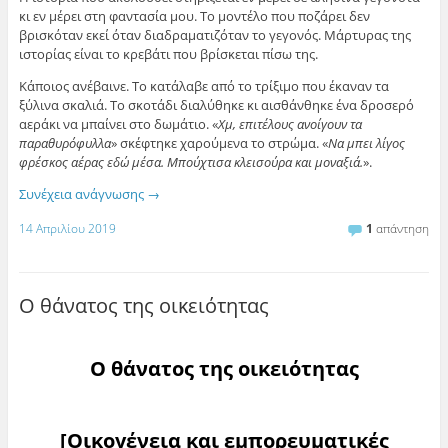
κι εν μέρει στη φαντασία μου. Το μοντέλο που ποζάρει δεν
βρισκόταν εκεί όταν διαδραματιζόταν το γεγονός. Μάρτυρας της
ιστορίας είναι το κρεβάτι που βρίσκεται πίσω της.
Κάποιος ανέβαινε. To κατάλαβε από το τρίξιμο που έκαναν τα
ξύλινα σκαλιά. Το σκοτάδι διαλύθηκε κι αισθάνθηκε ένα δροσερό
αεράκι να μπαίνει στο δωμάτιο. «
Χμ, επιτέλους ανοίγουν τα
παραθυρόφυλλα
» σκέφτηκε χαρούμενα το στρώμα. «
Να μπει λίγος
φρέσκος αέρας εδώ μέσα. Μπούχτισα κλεισούρα και μοναξιά.
».
Συνέχεια ανάγνωσης
→
14 Απριλίου 2019
1
απάντηση
O θάνατος της οικειότητας
O θάνατος της οικειότητας
[Οικογένεια και εμπορευματικές