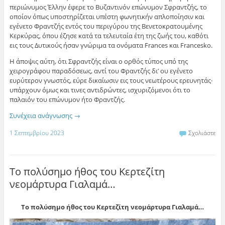
περιώνυμος Έλλην έφερε το Βυζαντινόν επώνυμον Σφραντζής, το
οποίον όπως υποστηρίζεται υπέστη φωνητικήν απλοποίησιν και
εγένετο Φραντζής εντός του περιγύρου της Βενετοκρατουμένης
Κερκύρας, όπου έζησε κατά τα τελευταία έτη της ζωής του, καθότι
εις τους Δυτικούς ήσαν γνώριμα τα ονόματα Frances και Francesko.
Η άποψις αύτη, ότι Σφραντζής είναι ο ορθός τύπος υπό της
χειρογράφου παραδόσεως, αντί του Φραντζής δι’ ου εγένετο
ευρύτερον γνωστός, εύρε δικαίωσιν εις τους νεωτέρους ερευνητάς·
υπάρχουν όμως και τινες αντιδρώντες, ισχυριζόμενοι ότι το
παλαιόν του επώνυμον ήτο Φραντζής.
Συνέχεια ανάγνωσης
→
1 Σεπτεμβρίου 2023
Σχολιάστε
Το πολύσημο ήθος του Κερτεζίτη
νεομάρτυρα Γιαλαμά…
Το πολύσημο ήθος του Κερτεζίτη νεομάρτυρα Γιαλαμά…