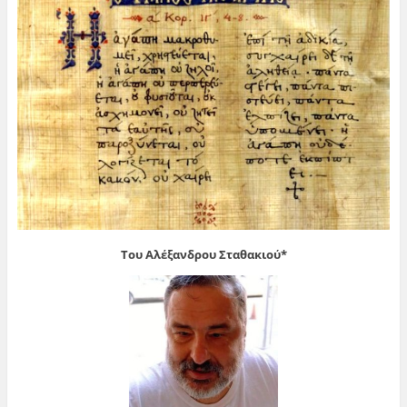
Του Αλέξανδρου Σταθακιού*