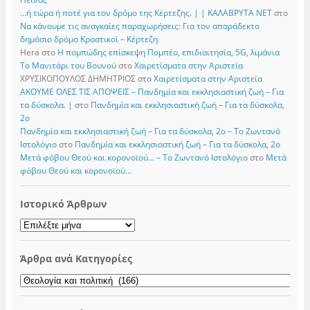
…ή τώρα ή ποτέ για τον δρόμο της Κέρτεζης. | | ΚΑΛΑΒΡΥΤΑ ΝΕΤ
στο
Να κάνουμε τις αναγκαίες παραχωρήσεις: Για τον απαράδεκτο
δημόσιο δρόμο Κραστικοί – Κέρτεζη
Hera
στο
Η πομπώδης επίσκεψη Πομπέο, επιδιαιτησία, 5G, λιμάνια
Το Μανιτάρι του Βουνού
στο
Χαιρετίσματα στην Αριστεία
ΧΡΥΣΙΚΟΠΟΥΛΟΣ ΔΗΜΗΤΡΙΟΣ
στο
Χαιρετίσματα στην Αριστεία
ΑΚΟΥΜΕ ΟΛΕΣ ΤΙΣ ΑΠΟΨΕΙΣ – Πανδημία και εκκλησιαστική ζωή – Για
τα δύσκολα. |
στο
Πανδημία και εκκλησιαστική ζωή – Για τα δύσκολα,
2ο
Πανδημία και εκκλησιαστική ζωή – Για τα δύσκολα, 2ο – Το Zωντανό
Iστολόγιο
στο
Πανδημία και εκκλησιαστική ζωή – Για τα δύσκολα, 2ο
Μετά φόβου Θεού και κορονοϊού… – Το Zωντανό Iστολόγιο
στο
Μετά
φόβου Θεού και κορονοϊού…
Ιστορικό Άρθρων
Ιστορικό
Άρθρων
Άρθρα ανά Κατηγορίες
Άρθρα
ανά
Κατηγορίες