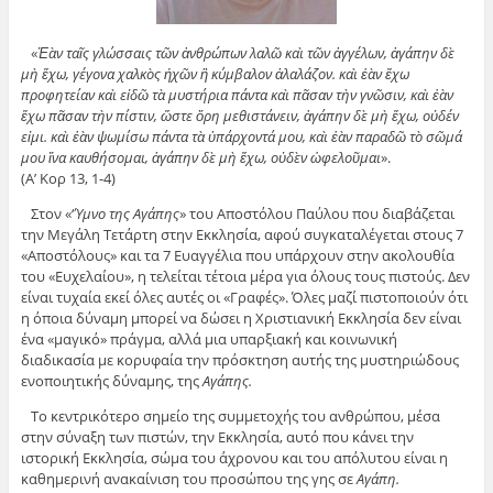
«
Ἐὰν ταῖς γλώσσαις τῶν ἀνθρώπων λαλῶ καὶ τῶν ἀγγέλων, ἀγάπην δὲ
μὴ ἔχω, γέγονα χαλκὸς ἠχῶν ἢ κύμβαλον ἀλαλάζον. καὶ ἐὰν ἔχω
προφητείαν καὶ εἰδῶ τὰ μυστήρια πάντα καὶ πᾶσαν τὴν γνῶσιν, καὶ ἐὰν
ἔχω πᾶσαν τὴν πίστιν, ὥστε ὄρη μεθιστάνειν, ἀγάπην δὲ μὴ ἔχω, οὐδέν
εἰμι. καὶ ἐὰν ψωμίσω πάντα τὰ ὑπάρχοντά μου, καὶ ἐὰν παραδῶ τὸ σῶμά
μου ἵνα καυθήσομαι, ἀγάπην δὲ μὴ ἔχω, οὐδὲν ὠφελοῦμαι
».
(Α’ Κορ 13, 1-4)
Στον «‘
Ύμνο της Αγάπης
» του Αποστόλου Παύλου που διαβάζεται
την Μεγάλη Τετάρτη στην Εκκλησία, αφού συγκαταλέγεται στους 7
«Αποστόλους» και τα 7 Ευαγγέλια που υπάρχουν στην ακολουθία
του «Ευχελαίου», η τελείται τέτοια μέρα για όλους τους πιστούς. Δεν
είναι τυχαία εκεί όλες αυτές οι «Γραφές». Όλες μαζί πιστοποιούν ότι
η όποια δύναμη μπορεί να δώσει η Χριστιανική Εκκλησία δεν είναι
ένα «μαγικό» πράγμα, αλλά μια υπαρξιακή και κοινωνική
διαδικασία με κορυφαία την πρόσκτηση αυτής της μυστηριώδους
ενοποιητικής δύναμης, της
Αγάπης.
Το κεντρικότερο σημείο της συμμετοχής του ανθρώπου, μέσα
στην σύναξη των πιστών, την Εκκλησία, αυτό που κάνει την
ιστορική Εκκλησία, σώμα του άχρονου και του απόλυτου είναι η
καθημερινή ανακαίνιση του προσώπου της γης σε
Αγάπη.