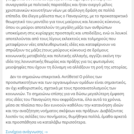
συνεργασία με πολιτικές παρατάξεις και ήταν ενεργό μέλος
χριστιανικών κοινοτήτων νέων με αξιόλογη δράση σε πολλά
επίπεδα. Θα έλεγα μάλιστα πως ο Παναγιώτης, με το προκαταρκτικό
θεωρητικό του μοντέλο για τους μαύρους και λευκούς κύκνους,
όπου οι μαύροι αποτελούν τη μεγάλη μάζα των ανθρώπων
υποκείμενη στις κυρίαρχες προσταγές και υποδείξεις, ενώ οι λευκοί
αποτελούνται από τους λίγους εκλεκτούς και τολμηρούς που
μεταφέρουν νέες απελευθερωτικές ιδέες και καταφέρνουν να
σπρώξουν τις μάζες (τους μαύρους κύκνους) σε δρόμους
κοινωνικής μεταβολής και πολιτικής αλλαγής, αγγίζει εκείνη την
ιδέα της λενινιστικής θεωρίας και πράξης για τις φωτισμένες
μειοψηφίες που έχουν τη δύναμη να αλλάξουν τη ροή της ιστορίας.
Δεν το σημειώνω επικριτικά. Αντίθετα! Ο ρόλος των
προσωπικοτήτων και των οργανωμένων ομάδων είναι σημαντικός,
αν όχι καθοριστικός, σχετικά με τους προσανατολισμούς των
κοινωνιών. Το σημειώνω επίσης για να δώσω μεγαλύτερη έμφαση
στις ιδέες του Παναγιώτη που εκφράζονται, όλα αυτά τα χρόνια,
μέσα σε πλαίσια που δεν ευνοούν καθόλου την κατανόηση ιδεών
και την αναζήτηση νοήματος σκέψεων και πράξεων. Διαβάζοντας
λοιπόν τις σελίδες του πονήματος, θυμήθηκα πολλά, έμαθα αρκετά
και προσπάθησα να καταλάβω περισσότερα.
Συνέχεια ανάγνωσης
→