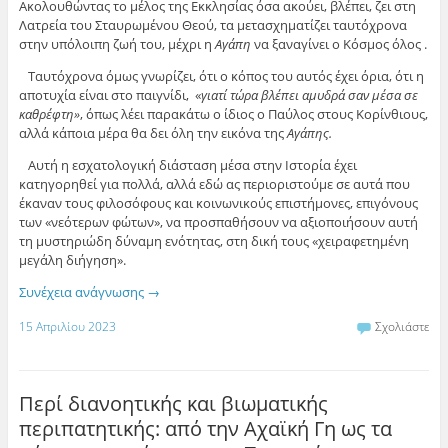
Ακολουθώντας το μέλος της Εκκλησίας όσα ακούει, βλέπει, ζει στη
Λατρεία του Σταυρωμένου Θεού, τα μετασχηματίζει ταυτόχρονα
στην υπόλοιπη ζωή του, μέχρι η
Αγάπη
να ξαναγίνει ο Κόσμος όλος .
Ταυτόχρονα όμως γνωρίζει, ότι ο κόπος του αυτός έχει όρια, ότι η
αποτυχία είναι στο παιγνίδι, «
γιατί τώρα βλέπει αμυδρά σαν μέσα σε
καθρέφτη»
, όπως λέει παρακάτω ο ίδιος ο Παύλος στους Κορίνθιους,
αλλά κάποια μέρα θα δει όλη την εικόνα της
Αγάπης.
Αυτή η εσχατολογική διάσταση μέσα στην Ιστορία έχει
κατηγορηθεί για πολλά, αλλά εδώ ας περιοριστούμε σε αυτά που
έκαναν τους φιλοσόφους και κοινωνικούς επιστήμονες, επιγόνους
των «νεότερων φώτων», να προσπαθήσουν να αξιοποιήσουν αυτή
τη μυστηριώδη δύναμη ενότητας, στη δική τους «χειραφετημένη
μεγάλη διήγηση».
Συνέχεια ανάγνωσης
→
15 Απριλίου 2023
Σχολιάστε
Περί διανοητικής και βιωματικής
περιπατητικής: από την Αχαϊκή Γη ως τα