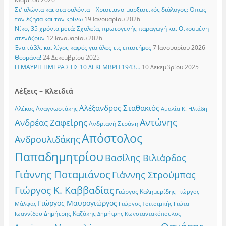
Στ’ αλώνια και στα σαλόνια – Χριστιανο-μαρξιστικός διάλογος: Όπως
τον έζησα και τον κρίνω
19 Ιανουαρίου 2026
Νίκο, 35 χρόνια μετά: Σχολεία, πρωτογενής παραγωγή και Οικουμένη
στενάζουν
12 Ιανουαρίου 2026
Ένα τάβλι και λίγος καφές για όλες τις επιστήμες
7 Ιανουαρίου 2026
Θεομάνα!
24 Δεκεμβρίου 2025
Η ΜΑΥΡΗ ΗΜΕΡΑ ΣΤΙΣ 10 ΔΕΚΕΜΒΡΗ 1943…
10 Δεκεμβρίου 2025
Λέξεις – Κλειδιά
Αλέξανδρος Σταθακιός
Αλέκος Αναγνωστάκης
Αμαλία Κ. Ηλιάδη
Αντώνης
Ανδρέας Ζαφείρης
Ανδριανή Στράνη
Απόστολος
Ανδρουλιδάκης
Παπαδημητρίου
Βασίλης Βιλιάρδος
Γιάννης Ποταμιάνος
Γιάννης Στρούμπας
Γιώργος Κ. Καββαδίας
Γιώργος Καλημερίδης
Γιώργος
Γιώργος Μαυρογιώργος
Γιώργος Τσιτσιμπής
Γιώτα
Μάλφας
Δημήτρης Καζάκης
Ιωαννίδου
Δημήτρης Κωνσταντακόπουλος