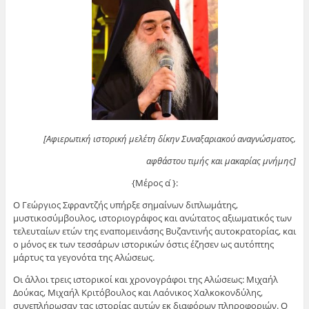
[Αφιερωτική ιστορική μελέτη δίκην Συναξαριακού αναγνώσματος,
αφθάστου τιμής και μακαρίας μνήμης]
{Μέρος α ́}:
Ο Γεώργιος Σφραντζής υπήρξε σημαίνων διπλωμάτης,
μυστικοσύμβουλος, ιστοριογράφος και ανώτατος αξιωματικός των
τελευταίων ετών της εναπομεινάσης Βυζαντινής αυτοκρατορίας, και
ο μόνος εκ των τεσσάρων ιστορικών όστις έζησεν ως αυτόπτης
μάρτυς τα γεγονότα της Αλώσεως.
Οι άλλοι τρεις ιστορικοί και χρονογράφοι της Αλώσεως: Μιχαήλ
Δούκας, Μιχαήλ Κριτόβουλος και Λαόνικος Χαλκοκονδύλης,
συνεπλήρωσαν τας ιστορίας αυτών εκ διαφόρων πληροφοριών. Ο