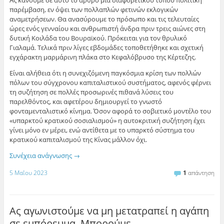
Ας κάνουμε σε αυτό το άρθρο μια διαφορετικού τύπου πολιτική
παρέμβαση, εν όψει των πολλαπλών φετινών εκλογικών
αναμετρήσεων. Θα ανασύρουμε το πρόσωπο και τις τελευταίες
ώρες ενός γενναίου και ανθρωπιστή άνδρα πριν τρεις αιώνες στη
δυτική Κοιλάδα του Βουραϊκού. Πρόκειται για τον θρυλικό
Γιαλαμά. Τελικά πριν λίγες εβδομάδες τοποθετήθηκε και σχετική
εγχάρακτη μαρμάρινη πλάκα στο Κεφαλόβρυσο της Κέρτεζης.
Είναι αλήθεια ότι η συνεχιζόμενη παγκόσμια κρίση των πολλών
πόλων του σύγχρονου καπιταλιστικού συστήματος, αφενός φέρνει
τη συζήτηση σε πολλές προσωρινές πιθανά λύσεις του
παρελθόντος, και αφετέρου δημιουργεί το γνωστό
φονταμενταλιστικό κίνημα. Όσον αφορά το σοβιετικό μοντέλο του
«υπαρκτού κρατικού σοσιαλισμού» η αυτοκριτική συζήτηση έχει
γίνει μόνο εν μέρει, ενώ αντίθετα με το υπαρκτό σύστημα του
κρατικού καπιταλισμού της Κίνας μάλλον όχι.
Συνέχεια ανάγνωσης
→
5 Μαΐου 2023
1
απάντηση
Ας αγωνιστούμε να μη μετατραπεί η αγάπη
σε εμπόρευμα. Μπορούμε