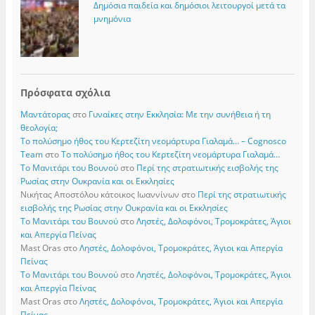
Δημόσια παιδεία και δημόσιοι λειτουργοί μετά τα
μνημόνια
Πρόσφατα σχόλια
Μαντάτορας
στο
Γυναίκες στην Εκκλησία: Με την συνήθεια ή τη
θεολογία;
Το πολύσημο ήθος του Κερτεζίτη νεομάρτυρα Γιαλαμά… – Cognosco
Team
στο
Το πολύσημο ήθος του Κερτεζίτη νεομάρτυρα Γιαλαμά…
Το Μανιτάρι του Βουνού
στο
Περί της στρατιωτικής εισβολής της
Ρωσίας στην Ουκρανία και οι Εκκλησίες
Νικήτας Αποστόλου κάτοικος Ιωαννίνων
στο
Περί της στρατιωτικής
εισβολής της Ρωσίας στην Ουκρανία και οι Εκκλησίες
Το Μανιτάρι του Βουνού
στο
Ληστές, Δολοφόνοι, Τρομοκράτες, Άγιοι
και Απεργία Πείνας
Mast Oras
στο
Ληστές, Δολοφόνοι, Τρομοκράτες, Άγιοι και Απεργία
Πείνας
Το Μανιτάρι του Βουνού
στο
Ληστές, Δολοφόνοι, Τρομοκράτες, Άγιοι
και Απεργία Πείνας
Mast Oras
στο
Ληστές, Δολοφόνοι, Τρομοκράτες, Άγιοι και Απεργία
Πείνας