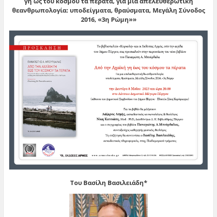
γη ως του κόσμου τα πέρατα, για μια απελευθερωτική
θεανθρωπολογία: υποδείγματα, θραύσματα, Μεγάλη Σύνοδος
2016, «3η Ρώμη»»
Του Βασίλη Βασιλειάδη*