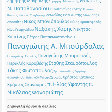
Θανάσης
Δημήτρης Μαγριπλής
Δημήτρης Μπελαντής
Ν. Παπαθανασίου
Κωνσταντίνος Κόττης
Κώστας
Λεωνίδας Βατικιώτης
Λεωνίδας Χ.
Κώστας Υψηλάντης
Κάππας
Νίκος Μπογιόπουλος
Αποσκίτης
Νίκος Προσκεφαλάς
Ναξάκης Χάρης
Νικήτας
Νίνα Γεωργιάδου
Χιωτίνης
Πέτρος Παπακωνσταντίνου
Παναγιώτης Α. Μπούρδαλας
Παναγιώτης Μαυροειδής
Παναγιώτης Θέμελης
Στάθης Σταυρόπουλος
Περικλής Κοροβέσης
Τάκης Φωτόπουλος
Τριαντάφυλλος Σερμέτης
Χρήστος Κάτσικας
Φώτης Σχοινάς
Φιλαλήθης/philalethe00
π.
π. Ηλίας Υφαντής
Χρήστος Σκανδάμης
Νικόλαος Φαναριώτης
Δημοφιλή άρθρα & σελίδες