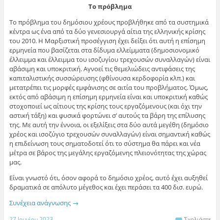
Το πρόβλημα
Το πρόβλημα του δημόσιου χρέους προβλήθηκε από τα συστημικά
κέντρα ως ένα από τα δύο γενεσιουργά αίτια της ελληνικής κρίσης
του 2010. Η Μαρξιστική προσέγγιση έχει δείξει ότι αυτή η επίσημη
ερμηνεία που βασίζεται στα δίδυμα ελλείμματα (δημοσιονομικό
έλλειμμα και έλλειμμα του ισοζυγίου τρεχουσών συναλλαγών) είναι
αβάσιμη και υποκριτική. Αγνοεί τις θεμελιώδεις αντιφάσεις της
καπιταλιστικής συσσώρευσης (φθίνουσα κερδοφορία κλπ.) και
μετατρέπει τις μορφές εμφάνισης σε αιτία του προβλήματος. Όμως,
εκτός από αβάσιμη η επίσημη ερμηνεία είναι και υποκριτική καθώς
στοχοποιεί ως αίτιους της κρίσης τους εργαζόμενους (και όχι την
αστική τάξη) και φυσικά φορτώνει σ’ αυτούς τα βάρη της επίλυσης
της. Με αυτή την έννοια, οι εξελίξεις στα δύο αυτά μεγέθη (δημόσιο
χρέος και ισοζύγιο τρεχουσών συναλλαγών) είναι σημαντική καθώς
η επιδείνωση τους σηματοδοτεί ότι το σύστημα θα πάρει και νέα
μέτρα σε βάρος της μεγάλης εργαζόμενης πλειονότητας της χώρας
μας.
Είναι γνωστό ότι, όσον αφορά το δημόσιο χρέος, αυτό έχει αυξηθεί
δραματικά σε απόλυτο μέγεθος και έχει περάσει τα 400 δισ. ευρώ.
Συνέχεια ανάγνωσης
→
27 Ιουνίου 2023
Σχολιάστε