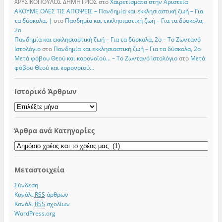
ΧΡΥΣΙΚΟΠΟΥΛΟΣ ΔΗΜΗΤΡΙΟΣ
στο
Χαιρετίσματα στην Αριστεία
ΑΚΟΥΜΕ ΟΛΕΣ ΤΙΣ ΑΠΟΨΕΙΣ – Πανδημία και εκκλησιαστική ζωή – Για
τα δύσκολα. |
στο
Πανδημία και εκκλησιαστική ζωή – Για τα δύσκολα,
2ο
Πανδημία και εκκλησιαστική ζωή – Για τα δύσκολα, 2ο – Το Zωντανό
Iστολόγιο
στο
Πανδημία και εκκλησιαστική ζωή – Για τα δύσκολα, 2ο
Μετά φόβου Θεού και κορονοϊού… – Το Zωντανό Iστολόγιο
στο
Μετά
φόβου Θεού και κορονοϊού…
Ιστορικό Άρθρων
Ιστορικό
Άρθρων
Άρθρα ανά Κατηγορίες
Άρθρα
ανά
Κατηγορίες
Μεταστοιχεία
Σύνδεση
Κανάλι
RSS
άρθρων
Κανάλι
RSS
σχολίων
WordPress.org