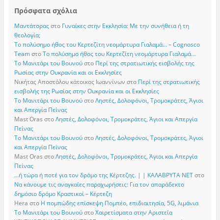
Πρόσφατα σχόλια
Μαντάτορας
στο
Γυναίκες στην Εκκλησία: Με την συνήθεια ή τη
θεολογία;
Το πολύσημο ήθος του Κερτεζίτη νεομάρτυρα Γιαλαμά… – Cognosco
Team
στο
Το πολύσημο ήθος του Κερτεζίτη νεομάρτυρα Γιαλαμά…
Το Μανιτάρι του Βουνού
στο
Περί της στρατιωτικής εισβολής της
Ρωσίας στην Ουκρανία και οι Εκκλησίες
Νικήτας Αποστόλου κάτοικος Ιωαννίνων
στο
Περί της στρατιωτικής
εισβολής της Ρωσίας στην Ουκρανία και οι Εκκλησίες
Το Μανιτάρι του Βουνού
στο
Ληστές, Δολοφόνοι, Τρομοκράτες, Άγιοι
και Απεργία Πείνας
Mast Oras
στο
Ληστές, Δολοφόνοι, Τρομοκράτες, Άγιοι και Απεργία
Πείνας
Το Μανιτάρι του Βουνού
στο
Ληστές, Δολοφόνοι, Τρομοκράτες, Άγιοι
και Απεργία Πείνας
Mast Oras
στο
Ληστές, Δολοφόνοι, Τρομοκράτες, Άγιοι και Απεργία
Πείνας
…ή τώρα ή ποτέ για τον δρόμο της Κέρτεζης. | | ΚΑΛΑΒΡΥΤΑ ΝΕΤ
στο
Να κάνουμε τις αναγκαίες παραχωρήσεις: Για τον απαράδεκτο
δημόσιο δρόμο Κραστικοί – Κέρτεζη
Hera
στο
Η πομπώδης επίσκεψη Πομπέο, επιδιαιτησία, 5G, λιμάνια
Το Μανιτάρι του Βουνού
στο
Χαιρετίσματα στην Αριστεία