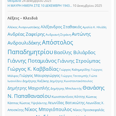
Θεομάνα!
24 Δεκεμβρίου 2025
Η ΜΑΥΡΗ ΗΜΕΡΑ ΣΤΙΣ 10 ΔΕΚΕΜΒΡΗ 1943…
10 Δεκεμβρίου 2025
Λέξεις – Κλειδιά
Αλέξανδρος Σταθακιός
Αλέκος Αναγνωστάκης
Αμαλία Κ. Ηλιάδη
Αντώνης
Ανδρέας Ζαφείρης
Ανδριανή Στράνη
Απόστολος
Ανδρουλιδάκης
Παπαδημητρίου
Βασίλης Βιλιάρδος
Γιάννης Ποταμιάνος
Γιάννης Στρούμπας
Γιώργος Κ. Καββαδίας
Γιώργος Καλημερίδης
Γιώργος
Γιώργος Μαυρογιώργος
Γιώργος Τσιτσιμπής
Γιώτα
Μάλφας
Δημήτρης Καζάκης
Ιωαννίδου
Δημήτρης Κωνσταντακόπουλος
Θανάσης
Δημήτρης Μαγριπλής
Δημήτρης Μπελαντής
Ν. Παπαθανασίου
Κωνσταντίνος Κόττης
Κώστας
Λεωνίδας Βατικιώτης
Λεωνίδας Χ.
Κώστας Υψηλάντης
Κάππας
Νίκος Μπογιόπουλος
Αποσκίτης
Νίκος Προσκεφαλάς