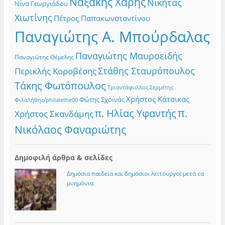
Ναξάκης Χάρης
Νικήτας
Νίνα Γεωργιάδου
Χιωτίνης
Πέτρος Παπακωνσταντίνου
Παναγιώτης Α. Μπούρδαλας
Παναγιώτης Μαυροειδής
Παναγιώτης Θέμελης
Στάθης Σταυρόπουλος
Περικλής Κοροβέσης
Τάκης Φωτόπουλος
Τριαντάφυλλος Σερμέτης
Χρήστος Κάτσικας
Φώτης Σχοινάς
Φιλαλήθης/philalethe00
π.
π. Ηλίας Υφαντής
Χρήστος Σκανδάμης
Νικόλαος Φαναριώτης
Δημοφιλή άρθρα & σελίδες
Δημόσια παιδεία και δημόσιοι λειτουργοί μετά τα
μνημόνια