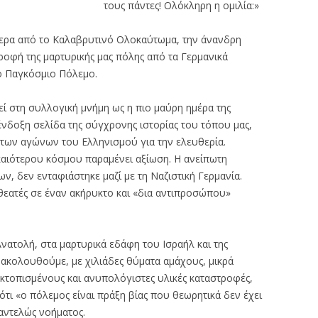
τους πάντες! Ολόκληρη η ομιλία:»
ερα από το Καλαβρυτινό Ολοκαύτωμα, την άνανδρη
ροφή της μαρτυρικής μας πόλης από τα Γερμανικά
ο Παγκόσμιο Πόλεμο.
ί στη συλλογική μνήμη ως η πιο μαύρη ημέρα της
ένδοξη σελίδα της σύγχρονης ιστορίας του τόπου μας,
των αγώνων του Ελληνισμού για την ελευθερία.
ικαιότερου κόσμου παραμένει αξίωση. Η ανείπωτη
ν, δεν ενταφιάστηκε μαζί με τη Ναζιστική Γερμανία.
θεατές σε έναν ακήρυκτο και «δια αντιπροσώπου»
νατολή, στα μαρτυρικά εδάφη του Ισραήλ και της
ρακολουθούμε, με χιλιάδες θύματα αμάχους, μικρά
 εκτοπισμένους και ανυπολόγιστες υλικές καταστροφές,
ότι «ο πόλεμος είναι πράξη βίας που θεωρητικά δεν έχει
αντελώς νοήματος.