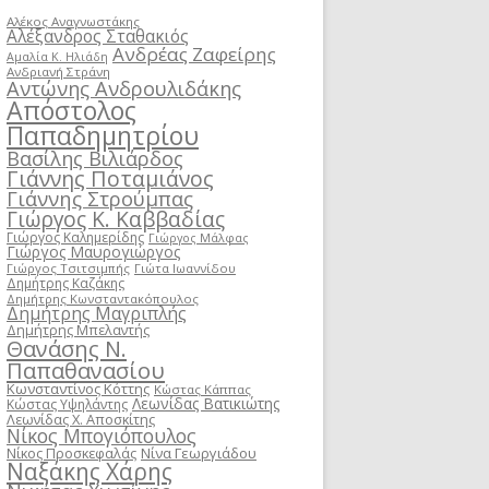
Αλέκος Αναγνωστάκης
Αλέξανδρος Σταθακιός
Ανδρέας Ζαφείρης
Αμαλία Κ. Ηλιάδη
Ανδριανή Στράνη
Αντώνης Ανδρουλιδάκης
Απόστολος
Παπαδημητρίου
Βασίλης Βιλιάρδος
Γιάννης Ποταμιάνος
Γιάννης Στρούμπας
Γιώργος Κ. Καββαδίας
Γιώργος Καλημερίδης
Γιώργος Μάλφας
Γιώργος Μαυρογιώργος
Γιώργος Τσιτσιμπής
Γιώτα Ιωαννίδου
Δημήτρης Καζάκης
Δημήτρης Κωνσταντακόπουλος
Δημήτρης Μαγριπλής
Δημήτρης Μπελαντής
Θανάσης Ν.
Παπαθανασίου
Κωνσταντίνος Κόττης
Κώστας Κάππας
Λεωνίδας Βατικιώτης
Κώστας Υψηλάντης
Λεωνίδας Χ. Αποσκίτης
Νίκος Μπογιόπουλος
Νίκος Προσκεφαλάς
Νίνα Γεωργιάδου
Ναξάκης Χάρης