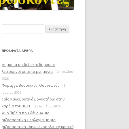
Αναζήτηση
για:
ΠΡΌΣΦΑΤΑ ΆΡΘΡΑ
Δημόσια παιδεία και δημόσιοι
λειτουργοί μετά τα μνημόνια
21 Ιουλίου
2026
Φαράγγι, Βουραϊκός, Οδοντωτός
6
Ιουνίου 2026
Τρία Καλαβρυτινά μοναστήρια στην
καρδιά του 1821
25 Απριλίου 2026
Δυό βιβλία που δένουν μια
ριζοσπαστική Θεολογία με μια
ριζοσπαστική κοινωνικοπολιτική κριτική