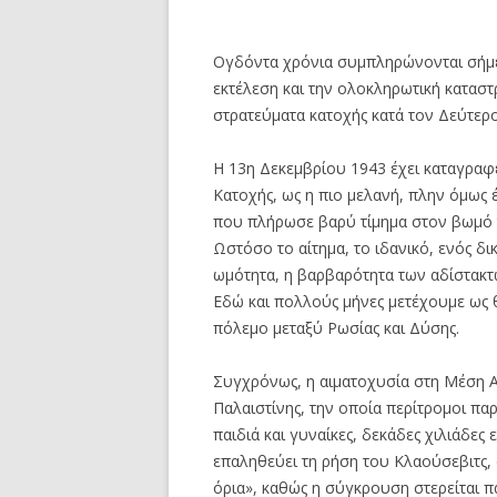
Ογδόντα χρόνια συμπληρώνονται σήμ
εκτέλεση και την ολοκληρωτική καταστ
στρατεύματα κατοχής κατά τον Δεύτερ
Η 13η Δεκεμβρίου 1943 έχει καταγραφε
Κατοχής, ως η πιο μελανή, πλην όμως 
που πλήρωσε βαρύ τίμημα στον βωμό 
Ωστόσο το αίτημα, το ιδανικό, ενός δ
ωμότητα, η βαρβαρότητα των αδίστακτω
Εδώ και πολλούς μήνες μετέχουμε ως 
πόλεμο μεταξύ Ρωσίας και Δύσης.
Συγχρόνως, η αιματοχυσία στη Μέση Α
Παλαιστίνης, την οποία περίτρομοι πα
παιδιά και γυναίκες, δεκάδες χιλιάδες
επαληθεύει τη ρήση του Κλαούσεβιτς, 
όρια», καθώς η σύγκρουση στερείται π