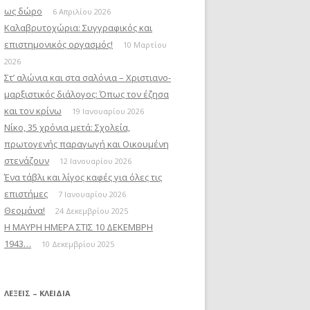
ως δώρο
6 Απριλίου 2026
Καλαβρυτοχώρια: Συγγραφικός και
επιστημονικός οργασμός!
10 Μαρτίου
2026
Στ’ αλώνια και στα σαλόνια – Χριστιανο-
μαρξιστικός διάλογος: Όπως τον έζησα
και τον κρίνω
19 Ιανουαρίου 2026
Νίκο, 35 χρόνια μετά: Σχολεία,
πρωτογενής παραγωγή και Οικουμένη
στενάζουν
12 Ιανουαρίου 2026
Ένα τάβλι και λίγος καφές για όλες τις
επιστήμες
7 Ιανουαρίου 2026
Θεομάνα!
24 Δεκεμβρίου 2025
Η ΜΑΥΡΗ ΗΜΕΡΑ ΣΤΙΣ 10 ΔΕΚΕΜΒΡΗ
1943…
10 Δεκεμβρίου 2025
ΛΈΞΕΙΣ – ΚΛΕΙΔΙΆ