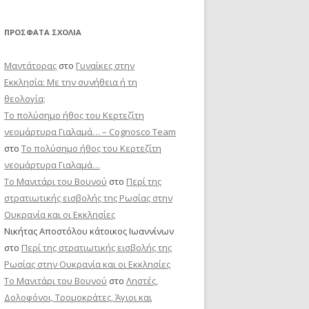
ΠΡΌΣΦΑΤΑ ΣΧΌΛΙΑ
Μαντάτορας
στο
Γυναίκες στην
Εκκλησία: Με την συνήθεια ή τη
θεολογία;
Το πολύσημο ήθος του Κερτεζίτη
νεομάρτυρα Γιαλαμά… – Cognosco Team
στο
Το πολύσημο ήθος του Κερτεζίτη
νεομάρτυρα Γιαλαμά…
Το Μανιτάρι του Βουνού
στο
Περί της
στρατιωτικής εισβολής της Ρωσίας στην
Ουκρανία και οι Εκκλησίες
Νικήτας Αποστόλου κάτοικος Ιωαννίνων
στο
Περί της στρατιωτικής εισβολής της
Ρωσίας στην Ουκρανία και οι Εκκλησίες
Το Μανιτάρι του Βουνού
στο
Ληστές,
Δολοφόνοι, Τρομοκράτες, Άγιοι και