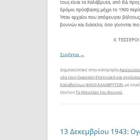
τους είναι τα Καλάβρυτα, από ΒΔ προς 
δρόμοι πρόσβασης μέχρι το 1900 περίπ
Ήταν αρχαίοι που απέφευγαν βάλτους
βουνών και διάσελα, όσο γίνονται πι
ΙΙ. ΤΕΣΣΕΡ
Συνέχεια
→
Δημοσιεύτηκε στην κατηγορία
Αφιερώσει
νέα τους έκφραση
,
Επετειακά και σχολιασ
Καλαβρύτων
,
ΦΙΛΟΙ ΚΑΛΑΒΡΥΤΩΝ
, με ετικ
την/τον
Το Μανιτάρι του Βουνού
.
13 Δεκεμβρίου 1943: Ογ