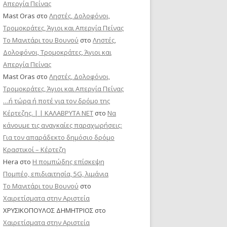
Απεργία Πείνας
Mast Oras
στο
Ληστές, Δολοφόνοι,
Τρομοκράτες, Άγιοι και Απεργία Πείνας
Το Μανιτάρι του Βουνού
στο
Ληστές,
Δολοφόνοι, Τρομοκράτες, Άγιοι και
Απεργία Πείνας
Mast Oras
στο
Ληστές, Δολοφόνοι,
Τρομοκράτες, Άγιοι και Απεργία Πείνας
…ή τώρα ή ποτέ για τον δρόμο της
Κέρτεζης. | | ΚΑΛΑΒΡΥΤΑ ΝΕΤ
στο
Να
κάνουμε τις αναγκαίες παραχωρήσεις:
Για τον απαράδεκτο δημόσιο δρόμο
Κραστικοί – Κέρτεζη
Hera
στο
Η πομπώδης επίσκεψη
Πομπέο, επιδιαιτησία, 5G, λιμάνια
Το Μανιτάρι του Βουνού
στο
Χαιρετίσματα στην Αριστεία
ΧΡΥΣΙΚΟΠΟΥΛΟΣ ΔΗΜΗΤΡΙΟΣ
στο
Χαιρετίσματα στην Αριστεία