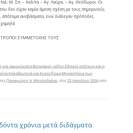
ΝΔ: Μ. Σπ. – Καλ/τα – Αγ. Λαύρα. – Αγ. Θεόδωροι. Οι
ου δεν είχαν καμία άμεση σχέση με τους σημερινούς.
, απότομα ανεβάσματα, ενώ διάλεγαν πρόποδες
ο χαμηλά
ΟΙ ΤΡΟΠΟΙ ΣΥΜΜΕΤΟΧΗΣ ΤΟΥΣ
ς και αφιερώματα
,
Βουραϊκές νύξεις
,
Εθνικοί επέτειοι και η
μένα
,
Καλαβρυτινά και Κερτεζίτικα
,
Μοναστήρια των
έτες
Παναγιώτης Α. Μπούρδαλας
, στις
25 Απριλίου 2026
από
δόντα χρόνια μετά διδάγματα