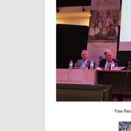
Του Πα