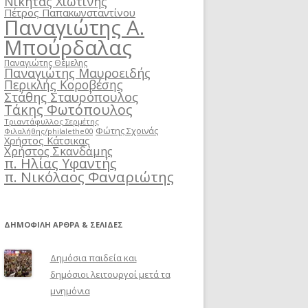
Νικήτας Χιωτίνης
Πέτρος Παπακωνσταντίνου
Παναγιώτης Α.
Μπούρδαλας
Παναγιώτης Θέμελης
Παναγιώτης Μαυροειδής
Περικλής Κοροβέσης
Στάθης Σταυρόπουλος
Τάκης Φωτόπουλος
Τριαντάφυλλος Σερμέτης
Φώτης Σχοινάς
Φιλαλήθης/philalethe00
Χρήστος Κάτσικας
Χρήστος Σκανδάμης
π. Ηλίας Υφαντής
π. Νικόλαος Φαναριώτης
ΔΗΜΟΦΙΛΉ ΆΡΘΡΑ & ΣΕΛΊΔΕΣ
Δημόσια παιδεία και
δημόσιοι λειτουργοί μετά τα
μνημόνια