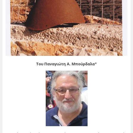
Του Παναγιώτη Α. Μπούρδαλα
*