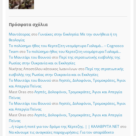
Πρόσφατα σχόλια
Μαντάτορας
στο
Γυναίκες στην Εκκλησία: Με την συνήθεια ή τη
θεολογία;
Το πολύσημο ήθος του Κερτεζίτη νεομάρτυρα Γιαλαμά… – Cognosco
Team
στο
Το πολύσημο ήθος του Κερτεζίτη νεομάρτυρα Γιαλαμά…
Το Μανιτάρι του Βουνού
στο
Περί της στρατιωτικής εισβολής της
Ρωσίας στην Ουκρανία και οι Εκκλησίες
Νικήτας Αποστόλου κάτοικος Ιωαννίνων
στο
Περί της στρατιωτικής
εισβολής της Ρωσίας στην Ουκρανία και οι Εκκλησίες
Το Μανιτάρι του Βουνού
στο
Ληστές, Δολοφόνοι, Τρομοκράτες, Άγιοι
και Απεργία Πείνας
Mast Oras
στο
Ληστές, Δολοφόνοι, Τρομοκράτες, Άγιοι και Απεργία
Πείνας
Το Μανιτάρι του Βουνού
στο
Ληστές, Δολοφόνοι, Τρομοκράτες, Άγιοι
και Απεργία Πείνας
Mast Oras
στο
Ληστές, Δολοφόνοι, Τρομοκράτες, Άγιοι και Απεργία
Πείνας
…ή τώρα ή ποτέ για τον δρόμο της Κέρτεζης. | | ΚΑΛΑΒΡΥΤΑ ΝΕΤ
στο
Να κάνουμε τις αναγκαίες παραχωρήσεις: Για τον απαράδεκτο