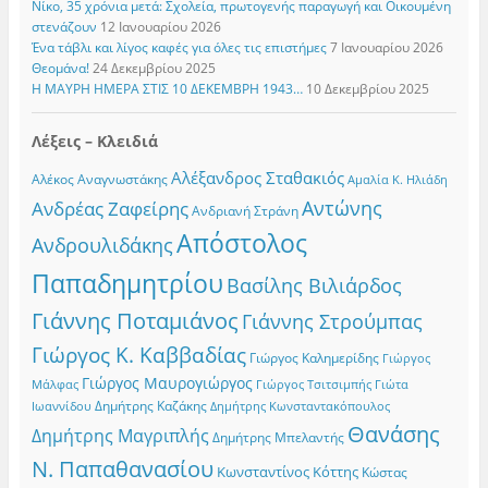
Νίκο, 35 χρόνια μετά: Σχολεία, πρωτογενής παραγωγή και Οικουμένη
στενάζουν
12 Ιανουαρίου 2026
Ένα τάβλι και λίγος καφές για όλες τις επιστήμες
7 Ιανουαρίου 2026
Θεομάνα!
24 Δεκεμβρίου 2025
Η ΜΑΥΡΗ ΗΜΕΡΑ ΣΤΙΣ 10 ΔΕΚΕΜΒΡΗ 1943…
10 Δεκεμβρίου 2025
Λέξεις – Κλειδιά
Αλέξανδρος Σταθακιός
Αλέκος Αναγνωστάκης
Αμαλία Κ. Ηλιάδη
Αντώνης
Ανδρέας Ζαφείρης
Ανδριανή Στράνη
Απόστολος
Ανδρουλιδάκης
Παπαδημητρίου
Βασίλης Βιλιάρδος
Γιάννης Ποταμιάνος
Γιάννης Στρούμπας
Γιώργος Κ. Καββαδίας
Γιώργος Καλημερίδης
Γιώργος
Γιώργος Μαυρογιώργος
Γιώργος Τσιτσιμπής
Γιώτα
Μάλφας
Δημήτρης Καζάκης
Ιωαννίδου
Δημήτρης Κωνσταντακόπουλος
Θανάσης
Δημήτρης Μαγριπλής
Δημήτρης Μπελαντής
Ν. Παπαθανασίου
Κωνσταντίνος Κόττης
Κώστας