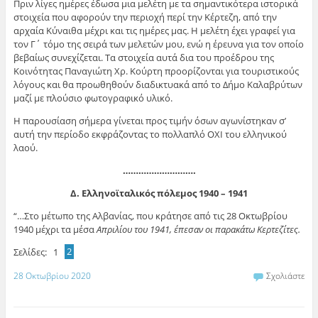
Πριν λίγες ημέρες έδωσα μια μελέτη με τα σημαντικότερα ιστορικά
στοιχεία που αφορούν την περιοχή περί την Κέρτεζη, από την
αρχαία Κύναιθα μέχρι και τις ημέρες μας. Η μελέτη έχει γραφεί για
τον Γ΄ τόμο της σειρά των μελετών μου, ενώ η έρευνα για τον οποίο
βεβαίως συνεχίζεται. Τα στοιχεία αυτά δια του προέδρου της
Κοινότητας Παναγιώτη Χρ. Κούρτη προορίζονται για τουριστικούς
λόγους και θα προωθηθούν διαδικτυακά από το Δήμο Καλαβρύτων
μαζί με πλούσιο φωτογραφικό υλικό.
Η παρουσίαση σήμερα γίνεται προς τιμήν όσων αγωνίστηκαν σ’
αυτή την περίοδο εκφράζοντας το πολλαπλό ΟΧΙ του ελληνικού
λαού.
……………………….
Δ. Ελληνοϊταλικός πόλεμος 1940 – 1941
“…Στο μέτωπο της Αλβανίας, που κράτησε από τις 28 Οκτωβρίου
1940 μέχρι τα μέσα
Απριλίου του 1941, έπεσαν οι παρακάτω Κερτεζίτες.
Σελίδες:
1
2
28 Οκτωβρίου 2020
Σχολιάστε