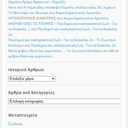
δημόσιο δρόμο Κραστικοί – Κέρτεζη
Hera
στο
Η πομπώδης επίσκεψη Πομπέο, επιδιαιτησία, 5G, λιμάνια
Το Μανιτάρι του Βουνού
στο
Χαιρετίσματα στην Αριστεία
ΧΡΥΣΙΚΟΠΟΥΛΟΣ ΔΗΜΗΤΡΙΟΣ
στο
Χαιρετίσματα στην Αριστεία
ΑΚΟΥΜΕ ΟΛΕΣ ΤΙΣ ΑΠΟΨΕΙΣ – Πανδημία και εκκλησιαστική ζωή – Για
τα δύσκολα. |
στο
Πανδημία και εκκλησιαστική ζωή – Για τα δύσκολα,
2ο
Πανδημία και εκκλησιαστική ζωή – Για τα δύσκολα, 2ο – Το Zωντανό
Iστολόγιο
στο
Πανδημία και εκκλησιαστική ζωή – Για τα δύσκολα, 2ο
Μετά φόβου Θεού και κορονοϊού… – Το Zωντανό Iστολόγιο
στο
Μετά
φόβου Θεού και κορονοϊού…
Ιστορικό Άρθρων
Ιστορικό
Άρθρων
Άρθρα ανά Κατηγορίες
Άρθρα
ανά
Κατηγορίες
Μεταστοιχεία
Σύνδεση