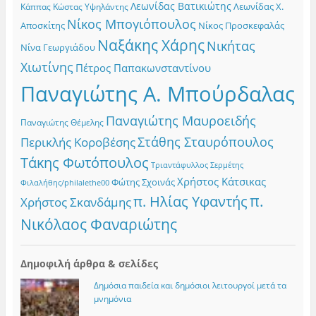
Λεωνίδας Βατικιώτης
Λεωνίδας Χ.
Κώστας Υψηλάντης
Κάππας
Νίκος Μπογιόπουλος
Αποσκίτης
Νίκος Προσκεφαλάς
Ναξάκης Χάρης
Νικήτας
Νίνα Γεωργιάδου
Χιωτίνης
Πέτρος Παπακωνσταντίνου
Παναγιώτης Α. Μπούρδαλας
Παναγιώτης Μαυροειδής
Παναγιώτης Θέμελης
Στάθης Σταυρόπουλος
Περικλής Κοροβέσης
Τάκης Φωτόπουλος
Τριαντάφυλλος Σερμέτης
Χρήστος Κάτσικας
Φώτης Σχοινάς
Φιλαλήθης/philalethe00
π.
π. Ηλίας Υφαντής
Χρήστος Σκανδάμης
Νικόλαος Φαναριώτης
Δημοφιλή άρθρα & σελίδες
Δημόσια παιδεία και δημόσιοι λειτουργοί μετά τα
μνημόνια