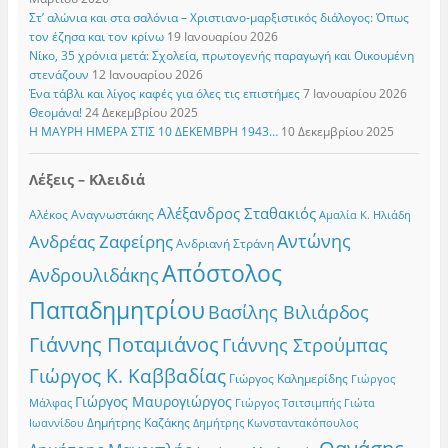
Στ’ αλώνια και στα σαλόνια – Χριστιανο-μαρξιστικός διάλογος: Όπως
τον έζησα και τον κρίνω
19 Ιανουαρίου 2026
Νίκο, 35 χρόνια μετά: Σχολεία, πρωτογενής παραγωγή και Οικουμένη
στενάζουν
12 Ιανουαρίου 2026
Ένα τάβλι και λίγος καφές για όλες τις επιστήμες
7 Ιανουαρίου 2026
Θεομάνα!
24 Δεκεμβρίου 2025
Η ΜΑΥΡΗ ΗΜΕΡΑ ΣΤΙΣ 10 ΔΕΚΕΜΒΡΗ 1943…
10 Δεκεμβρίου 2025
Λέξεις – Κλειδιά
Αλέξανδρος Σταθακιός
Αλέκος Αναγνωστάκης
Αμαλία Κ. Ηλιάδη
Αντώνης
Ανδρέας Ζαφείρης
Ανδριανή Στράνη
Απόστολος
Ανδρουλιδάκης
Παπαδημητρίου
Βασίλης Βιλιάρδος
Γιάννης Ποταμιάνος
Γιάννης Στρούμπας
Γιώργος Κ. Καββαδίας
Γιώργος Καλημερίδης
Γιώργος
Γιώργος Μαυρογιώργος
Γιώργος Τσιτσιμπής
Γιώτα
Μάλφας
Δημήτρης Καζάκης
Ιωαννίδου
Δημήτρης Κωνσταντακόπουλος