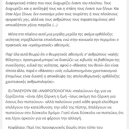
διαφορετική στάση που τους διαχωρίζει έναντι του πλούτου. Τους
διαχωρίζει και η αντίληψή τους και η στάση τους έναντι των ξένων. Και
όταν λέμε ξένων, δεν εννοούμε μόνο τους τουρίστες ή τους πλούσιους
αγοραστές γης, αλλά και τους ανθρώπους τους παραπεταμένους από
οποιαδήποτε γήϊνη πατρίδα. (…)
Μέσα στο πλαίσιο αυτό μια μεγάλη μερίδα της ακόμα ορθόδοξης
νεότητας στρεβλώνεται επικίνδυνα, ενώ στην κοινωνία την περιμένει ο
πρακτικός και «εγκληματικός» αθεϊσμός.
Παρ’ όλα αυτά θεωρώ ότι ο θεωρητικός αθεϊσμός σ’ ανθρώπους «καλής
θέλησης», προσωρινά μπορεί να διασώζει ως κιβωτός τα βαθύτερα της
συνείδησης, ειδικά της νεότητας, αφού ο «θάνατος του θεού» δεν είναι
τίποτα άλλο, παρά ο «θάνατος» ενός ειδωλοποιημένου χριστιανισμού.
Επομένως είναι δυνατή η αποκάλυψη της απελευθερωτικής ορθόδοξης
χριστιανικής ανθρωπολογίας»
.
δ) ΠΑΛΕΥΟΥΝ ΘΕ–ΑΝΘΡΩΠΟΛΟΓΙΚΑ: «παλεύουν» όχι για να
ζορίζονται –είναι ήδη ζόρικη η ζωή –ίσως ακόμη πιο ζόρικη για
όσους δεν πιστεύουν– αλλά παλεύουν γιατί κάθε φορά ελεύθερα
επιλέγουν την κατεύθυνση, την οδό της πίστης. Επιλέγουν να
πιστεύουν στο δύσκολο δρόμο. Γιατί είναι δύσκολο να πιστεύεις ότι
και λίγοι αρκούν για να φέρουν την αλλαγή.
Κεφάλαιο: Περί της προσφυγικής δομής στον τόπο του