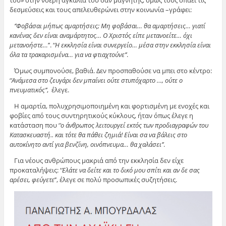
δεσμεύσεις και τους απελευθερώνει στην κοινωνία –γράφει:
‘’Φοβάσαι μήπως αμαρτήσεις; Μη φοβάσαι… θα αμαρτήσεις… γιατί
κανένας δεν είναι αναμάρτητος… Ο Χριστός είπε μετανοείτε… όχι
μετανοήστε…
’’. ‘
’Η εκκλησία είναι συνεργείο… μέσα στην εκκλησία είναι
όλα τα τρακαρισμένα… για να φτιαχτούνε’’
.
Όμως συμπονούσε, βαθιά. Δεν προσπαθούσε να μπει στο κέντρο:
‘
’Ανάμεσα στο ζευγάρι δεν μπαίνει ούτε στυπόχαρτο …, ούτε ο
πνευματικός’’
, έλεγε.
Η αμαρτία, πολυχρησιμοποιημένη και φορτισμένη με ενοχές και
φοβίες από τους συντηρητικούς κύκλους, ήταν όπως έλεγε η
κατάσταση που ‘
’ο άνθρωπος λειτουργεί εκτός των προδιαγραφών του
Κατασκευαστή.. και τότε θα πάθει ζημιά! Είναι σα να βάλεις στο
αυτοκίνητο αντί για βενζίνη, οινόπνευμα… θα χαλάσει’’
.
Για νέους ανθρώπους μακριά από την εκκλησία δεν είχε
προκαταλήψεις: ‘
’Ελάτε να δείτε και το δικό μου σπίτι και αν δε σας
αρέσει, φεύγετε
’’, έλεγε σε πολύ προσωπικές συζητήσεις.