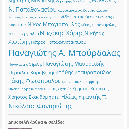
Θανάσης
Δημήτρης Μαγριπλής
Δημήτρης Μπελαντής
Ν. Παπαθανασίου
Κωνσταντίνος Κόττης
Κώστας
Λεωνίδας Βατικιώτης
Λεωνίδας Χ.
Κώστας Υψηλάντης
Κάππας
Νίκος Μπογιόπουλος
Αποσκίτης
Νίκος Προσκεφαλάς
Ναξάκης Χάρης
Νικήτας
Νίνα Γεωργιάδου
Χιωτίνης
Πέτρος Παπακωνσταντίνου
Παναγιώτης Α. Μπούρδαλας
Παναγιώτης Μαυροειδής
Παναγιώτης Θέμελης
Στάθης Σταυρόπουλος
Περικλής Κοροβέσης
Τάκης Φωτόπουλος
Τριαντάφυλλος Σερμέτης
Χρήστος Κάτσικας
Φώτης Σχοινάς
Φιλαλήθης/philalethe00
π.
π. Ηλίας Υφαντής
Χρήστος Σκανδάμης
Νικόλαος Φαναριώτης
Δημοφιλή άρθρα & σελίδες