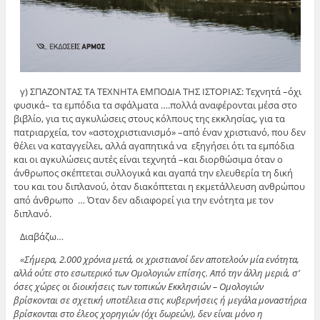
γ) ΣΠΑΖΟΝΤΑΣ ΤΑ ΤΕΧΝΗΤΑ ΕΜΠΟΔΙΑ ΤΗΣ ΙΣΤΟΡΙΑΣ: Τεχνητά –όχι
φυσικά– τα εμπόδια τα σφάλματα ….πολλά αναφέρονται μέσα στο
βιβλίο, για τις αγκυλώσεις στους κόλπους της εκκλησίας, για τα
πατριαρχεία, τον «αστοχριστιανισμό» –από έναν χριστιανό, που δεν
θέλει να καταγγείλει, αλλά αγαπητικά να εξηγήσει ότι τα εμπόδια
και οι αγκυλώσεις αυτές είναι τεχνητά –και διορθώσιμα όταν ο
άνθρωπος σκέπτεται συλλογικά και αγαπά την ελευθερία τη δική
του και του διπλανού, όταν διακόπτεται η εκμετάλλευση ανθρώπου
από άνθρωπο … Όταν δεν αδιαφορεί για την ενότητα με τον
διπλανό.
Διαβάζω…
«Σήμερα, 2.000 χρόνια μετά, οι χριστιανοί δεν αποτελούν μία ενότητα,
αλλά ούτε στο εσωτερικό των Ομολογιών επίσης. Από την άλλη μεριά, σ’
όσες χώρες οι διοικήσεις των τοπικών Εκκλησιών – Ομολογιών
βρίσκονται σε σχετική υποτέλεια στις κυβερνήσεις ή μεγάλα μοναστήρια
βρίσκονται στο έλεος χορηγιών (όχι δωρεών), δεν είναι μόνο η