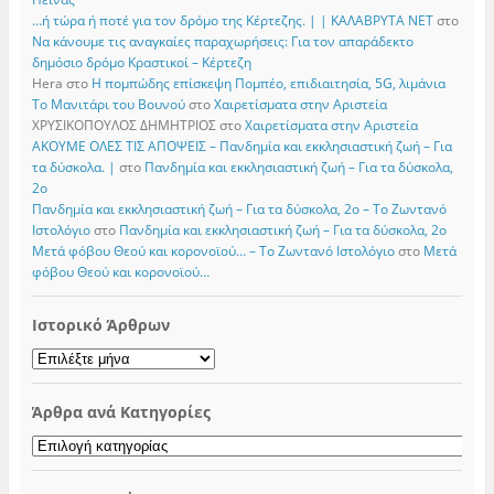
…ή τώρα ή ποτέ για τον δρόμο της Κέρτεζης. | | ΚΑΛΑΒΡΥΤΑ ΝΕΤ
στο
Να κάνουμε τις αναγκαίες παραχωρήσεις: Για τον απαράδεκτο
δημόσιο δρόμο Κραστικοί – Κέρτεζη
Hera
στο
Η πομπώδης επίσκεψη Πομπέο, επιδιαιτησία, 5G, λιμάνια
Το Μανιτάρι του Βουνού
στο
Χαιρετίσματα στην Αριστεία
ΧΡΥΣΙΚΟΠΟΥΛΟΣ ΔΗΜΗΤΡΙΟΣ
στο
Χαιρετίσματα στην Αριστεία
ΑΚΟΥΜΕ ΟΛΕΣ ΤΙΣ ΑΠΟΨΕΙΣ – Πανδημία και εκκλησιαστική ζωή – Για
τα δύσκολα. |
στο
Πανδημία και εκκλησιαστική ζωή – Για τα δύσκολα,
2ο
Πανδημία και εκκλησιαστική ζωή – Για τα δύσκολα, 2ο – Το Zωντανό
Iστολόγιο
στο
Πανδημία και εκκλησιαστική ζωή – Για τα δύσκολα, 2ο
Μετά φόβου Θεού και κορονοϊού… – Το Zωντανό Iστολόγιο
στο
Μετά
φόβου Θεού και κορονοϊού…
Ιστορικό Άρθρων
Ιστορικό
Άρθρων
Άρθρα ανά Κατηγορίες
Άρθρα
ανά
Κατηγορίες