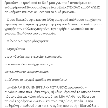
έμοιαζαν μακρινά από τα δικά μου γνωστικά αντικείμενα και
ενδιαφέροντα! Σίγουρα έδειχνε ένα βιβλίο ΔΥΣΚΟΛΟ και ΟΓΚΩΔΕΣ
σε νοήματα και αντικείμενα για το δικό μου νου….
Όμως διαψεύστηκα και για άλλη μια φορά απόλαυσα και χάρηκα
την ανάγνωση –μελέτη χάρη στην ροή του λόγου, τον απλό τρόπο
γραφής, την καλλιτεχνική πένα, την ακρίβεια Φυσικού και τις
γνώσεις Θεολόγου του συγγραφέα.
Ο ίδιος ο συγγραφέας γράφει:
«Αφιερώνεται
στους «δυνάμει και ενεργεία» χριστιανούς,
που κατανοούν τον σύγχρονο κόσμο
και παλεύουν θε-ανθρωπολογικά,
σπάζοντας τα τεχνητά εμπόδια της ιστορίας…»
α) «ΔΥΝΑΜΕΙ ΚΑΙ ΕΝΕΡΓΕΙΑ» ΧΡΙΣΤΙΑΝΟΥΣ: χριστιανός =
συνάνθρωπος που μέσα στην ζωή κάθε μέρα από το οποιοδήποτε
πόστο στέκεται Καλός πλησίον, όπως ΜΙΑ ΜΑΝΑ που δίνει στα
παιδιά της αέρα να νιώθουν και το αυτεξούσιο, παρέα με την
αυξημένη υπευθυνότητα και την αγάπη που αυτή η ίδια νιώθει …