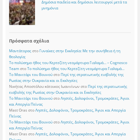
Δημόσια παιδεία και δημόσιοι λειτουργοί μετά τα
μνημόνια
Πρόσφατα σχόλια
Μαντάτορας
στο
Γυναίκες στην Εκκλησία: Με την συνήθεια ή τη
θεολογία;
Το πολύσημο ήθος του Κερτεζίτη νεομάρτυρα Γιαλαμά… – Cognosco
Team
στο
Το πολύσημο ήθος του Κερτεζίτη νεομάρτυρα Γιαλαμά…
Το Μανιτάρι του Βουνού
στο
Περί της στρατιωτικής εισβολής της
Ρωσίας στην Ουκρανία και οι Εκκλησίες
Νικήτας Αποστόλου κάτοικος Ιωαννίνων
στο
Περί της στρατιωτικής
εισβολής της Ρωσίας στην Ουκρανία και οι Εκκλησίες
Το Μανιτάρι του Βουνού
στο
Ληστές, Δολοφόνοι, Τρομοκράτες, Άγιοι
και Απεργία Πείνας
Mast Oras
στο
Ληστές, Δολοφόνοι, Τρομοκράτες, Άγιοι και Απεργία
Πείνας
Το Μανιτάρι του Βουνού
στο
Ληστές, Δολοφόνοι, Τρομοκράτες, Άγιοι
και Απεργία Πείνας
Mast Oras
στο
Ληστές, Δολοφόνοι, Τρομοκράτες, Άγιοι και Απεργία
Πείνας