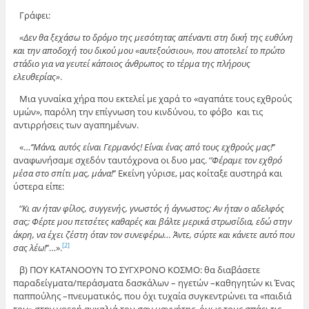
Γράφει:
«Δεν θα ξεχάσω το δρόμο της μεσότητας απέναντι στη δική της ευθύνη
και την αποδοχή του δικού μου «αυτεξούσιου», που αποτελεί το πρώτο
στάδιο για να γευτεί κάποιος άνθρωπος το τέρμα της πλήρους
ελευθερίας»
.
Μια γυναίκα χήρα που εκτελεί με χαρά το «αγαπάτε τους εχθρούς
υμών», παρόλη την επίγνωση του κινδύνου, το φόβο και τις
αντιρρήσεις των αγαπημένων.
«…
’’Μάνα, αυτός είναι Γερμανός! Είναι ένας από τους εχθρούς μας!
’’
αναφωνήσαμε σχεδόν ταυτόχρονα οι δυο μας. ‘
’Φέραμε τον εχθρό
μέσα στο σπίτι μας, μάνα!
’’ Εκείνη γύρισε, μας κοίταξε αυστηρά και
ύστερα είπε:
‘
’Κι αν ήταν φίλος, συγγενής, γνωστός ή άγνωστος; Αν ήταν ο αδελφός
σας; Φέρτε μου πετσέτες καθαρές και βάλτε μερικά στρωσίδια, εδώ στην
άκρη, να έχει ζέστη όταν τον συνεφέρω… Άντε, σύρτε και κάνετε αυτό που
σας λέω!
’’…».
[2]
β) ΠΟΥ ΚΑΤΑΝΟΟΥΝ ΤΟ ΣΥΓΧΡΟΝΟ ΚΟΣΜΟ: θα διαβάσετε
παραδείγματα/περάσματα δασκάλων – ηγετών –καθηγητών κι Ένας
παππούλης –πνευματικός, που όχι τυχαία συγκεντρώνει τα «παιδιά
του» στην νοερή αγκαλιά του σαν μαγνήτης, όμως τους σπάει τις