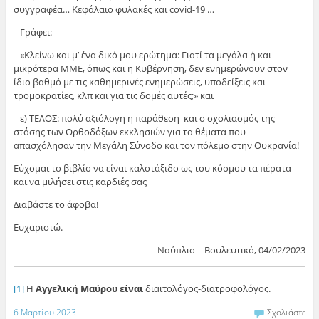
συγγραφέα… Κεφάλαιο φυλακές και covid-19 …
Γράφει:
«Κλείνω και μ’ ένα δικό μου ερώτημα: Γιατί τα μεγάλα ή και
μικρότερα ΜΜΕ, όπως και η Κυβέρνηση, δεν ενημερώνουν στον
ίδιο βαθμό με τις καθημερινές ενημερώσεις, υποδείξεις και
τρομοκρατίες, κλπ και για τις δομές αυτές;» και
ε) ΤΕΛΟΣ: πολύ αξιόλογη η παράθεση και ο σχολιασμός της
στάσης των Ορθοδόξων εκκλησιών για τα θέματα που
απασχόλησαν την Μεγάλη Σύνοδο και τον πόλεμο στην Ουκρανία!
Εύχομαι το βιβλίο να είναι καλοτάξιδο ως του κόσμου τα πέρατα
και να μιλήσει στις καρδιές σας
Διαβάστε το άφοβα!
Ευχαριστώ.
Ναύπλιο – Βουλευτικό, 04/02/2023
[1]
Η
Αγγελική Μαύρου είναι
διαιτολόγος-διατροφολόγος.
6 Μαρτίου 2023
Σχολιάστε