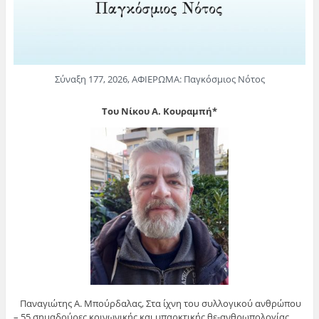
Σύναξη 177, 2026, ΑΦΙΕΡΩΜΑ: Παγκόσμιος Νότος
Του Νίκου Α. Κουραμπή*
Παναγιώτης Α. Μπούρδαλας, Στα ίχνη του συλλογικού ανθρώπου
– 55 σημαδούρες κοινωνικής και υπαρκτικής θε-ανθρωπολογίας,