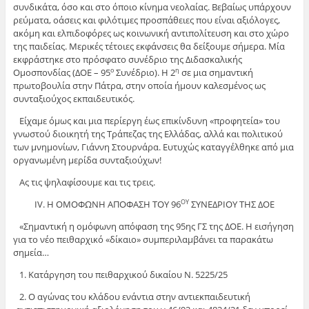
συνδικάτα, όσο και στο όποιο κίνημα νεολαίας. Βεβαίως υπάρχουν
ρεύματα, οάσεις και φιλότιμες προσπάθειες που είναι αξιόλογες,
ακόμη και ελπιδοφόρες ως κοινωνική αντιπολίτευση και στο χώρο
της παιδείας. Μερικές τέτοιες εκφάνσεις θα δείξουμε σήμερα. Μία
εκφράστηκε στο πρόσφατο συνέδριο της Διδασκαλικής
Ομοσπονδίας (ΔΟΕ – 95
Συνέδριο). Η 2
σε μια σημαντική
ο
η
πρωτοβουλία στην Πάτρα, στην οποία ήμουν καλεσμένος ως
συνταξιούχος εκπαιδευτικός.
Είχαμε όμως και μια περίεργη έως επικίνδυνη «προφητεία» του
γνωστού διοικητή της Τράπεζας της Ελλάδας, αλλά και πολιτικού
των μνημονίων, Γιάννη Στουρνάρα. Ευτυχώς καταγγέλθηκε από μια
οργανωμένη μερίδα συνταξιούχων!
Ας τις ψηλαφίσουμε και τις τρεις.
ΙV. Η ΟΜΟΦΩΝΗ ΑΠΟΦΑΣΗ ΤΟΥ 96
ΣΥΝΕΔΡΙΟΥ ΤΗΣ ΔΟΕ
ΟΥ
«Σημαντική η ομόφωνη απόφαση της 95ης ΓΣ της ΔΟΕ. Η εισήγηση
για το νέο πειθαρχικό «δίκαιο» συμπεριλαμβάνει τα παρακάτω
σημεία…
1. Κατάργηση του πειθαρχικού δικαίου Ν. 5225/25
2. Ο αγώνας του κλάδου ενάντια στην αντιεκπαιδευτική