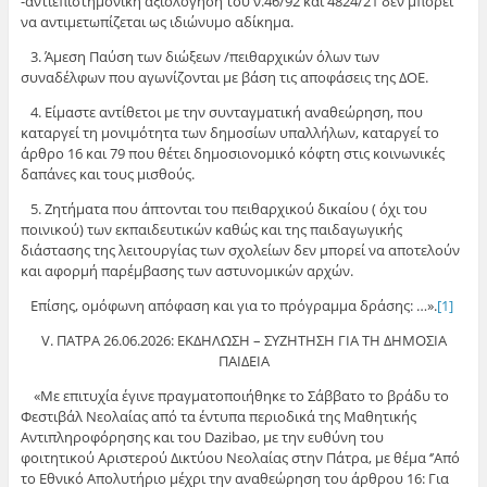
-αντιεπιστημονική αξιολόγηση του ν.46/92 και 4824/21 δεν μπορεί
να αντιμετωπίζεται ως ιδιώνυμο αδίκημα.
3. Άμεση Παύση των διώξεων /πειθαρχικών όλων των
συναδέλφων που αγωνίζονται με βάση τις αποφάσεις της ΔΟΕ.
4. Είμαστε αντίθετοι με την συνταγματική αναθεώρηση, που
καταργεί τη μονιμότητα των δημοσίων υπαλλήλων, καταργεί το
άρθρο 16 και 79 που θέτει δημοσιονομικό κόφτη στις κοινωνικές
δαπάνες και τους μισθούς.
5. Ζητήματα που άπτονται του πειθαρχικού δικαίου ( όχι του
ποινικού) των εκπαιδευτικών καθώς και της παιδαγωγικής
διάστασης της λειτουργίας των σχολείων δεν μπορεί να αποτελούν
και αφορμή παρέμβασης των αστυνομικών αρχών.
Επίσης, ομόφωνη απόφαση και για το πρόγραμμα δράσης: …».
[1]
V. ΠΑΤΡΑ 26.06.2026: ΕΚΔΗΛΩΣΗ – ΣΥΖΗΤΗΣΗ ΓΙΑ ΤΗ ΔΗΜΟΣΙΑ
ΠΑΙΔΕΙΑ
«Με επιτυχία έγινε πραγματοποιήθηκε το Σάββατο το βράδυ το
Φεστιβάλ Νεολαίας από τα έντυπα περιοδικά της Μαθητικής
Αντιπληροφόρησης και του Dazibao, με την ευθύνη του
φοιτητικού Αριστερού Δικτύου Νεολαίας στην Πάτρα, με θέμα ‘’Από
το Εθνικό Απολυτήριο μέχρι την αναθεώρηση του άρθρου 16: Για