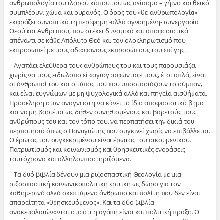
ανθρωπολογία του ιλαρού κόπου του ως αγίασμα – γήϊνο και θεϊκό
συμπλέουν, χώμα και ουρανός. Ο όρος του «θε-ανθρωπολογία»
εκφράζει συνοπτικά τη περίφημη -αλλά αγνοημένη- συνεργασία
Θεού και Ανθρώπου, που στέκει δυναμικά και αποφασιστικά
απέναντι σε κάθε Απόλυτο Θεό και τον ολοκληρωτισμό που
εκπροσωπεί με τους αδιάφανους εκπροσώπους του επί γης.
Αγαπάει ελεύθερα τους ανθρώπους του και τους παρουσιάζει
χωρίς να τους ειδωλοποιεί «αγιογραφώντας» τους, έτσι απλά, είναι
οι άνθρωποί του και ο τόπος του που υποστασιάζουν το σύμπαν,
και είναι ευγνώμων με μη ψυχολογικά αλλά και πηγαία αισθήματα.
Πρόσκληση στον αναγνώστη να κάνει το ίδιο αποφασιστικό βήμα
και να μη βαριέται ως δήθεν συνηθισμένους και βαρετούς τους
ανθρώπους του και τον τόπο του, να περπατήσει την δικιά του
περπατησιά όπως ο Παναγιώτης που συγκινεί χωρίς να επιβάλλεται.
Ο έρωτας του συγκεκριμένου είναι έρωτας του οικουμενικού.
Πατριωτισμός και κοινωνισμός και θρησκευτικές ενοράσεις
ταυτόχρονα και αλληλοϋποστηριζόμενα.
Τα δυό βιβλία δένουν μια ριζοσπαστική Θεολογία με μια
ριζοσπαστική κοινωνικοπολιτική κριτική ως δώρο για τον
καθημερινό αλλά σκεπτόμενο άνθρωπο και πολίτη που δεν είναι
απαραίτητα «θρησκευόμενος». Και τα δύο βιβλία
ανακεφαλαιώνονται στο ότι η αγάπη είναι και πολιτική πράξη. Ο