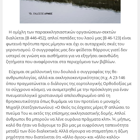
Η ομίχλη των παραεκκλησιαστικών οργανώσεων-σεκτών
διαλύεται [Β 446-452], απλοί παπάδες του λαού μας [Β 46-123] είναι
φωτεινά πρότυπα προς μίμησιν και όχι οι αυταρχικές σκιές του
γεροντισμού. Ο συγγραφέας μας δεν φείδεται θάρρους γιατί δεν
υστερεί σε γνώση και αισθήματα για να εξηγήσει ακανθώδη
ζητήματα που αναφέρονται στα περιεχόμενα των βιβλίων.
Εύχομαι σε μελλοντική του δουλειά ο συγγραφέας της θε-
ανθρωπολογίας, αλλά και εκκλησιοκεντρικότητας (π.χ. Α 23-146
όπου πραγματώνεται ο διάλογος της εορτολογικής Ορθοδοξίας με
το σύγχρονο κόσμο), να αναμετρηθεί με την πρόσκληση για έναν
πνευματολογικό χριστιανισμό απελευθερωμένο από τη
θρησκευτικότητα όπως θυμάμαι να τον προτείνει ο μοναχός
Μιχαήλ (Χατζηαντωνίου): «Ο Θεός τις έσχατες μέρες θ’ απλώσει το
πνεύμα Του κι εκτός της επίσημης εκκλησιαστικής δομής. Απλοί
άνθρωποι θα μπορούν να λένε ουράνια πράγματα κλπ». Ή, μήπως,
καλό θα ήταν να διάγουμε το βίο μας με ευφρόσυνη ταπεινότητα
μεταξύ των δύο διαλεκτικά; Αλλά σίγουρα να σταματήσει η άζωη
ρηχότητα που διατείνεται ότι «άλλο άγιος» και «άλλο καλός»