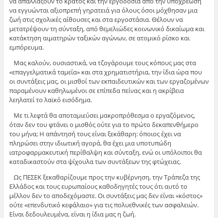
να απαλλάξουν το κράτος και την εργοδοσία από την υποχρέωση
να εγγυώνται αξιοπρεπή γηρατειά για όλους όσοι μόχθησαν μια
ζωή στις σχολικές αίθουσες και στα εργοστάσια. Θέλουν να
μετατρέψουν τη σύνταξη, από θεμελιώδες κοινωνικό δικαίωμα και
κατάκτηση αιματηρών ταξικών αγώνων, σε ατομικό ρίσκο και
εμπόρευμα.
Μας καλούν, ουσιαστικά, να τζογάρουμε τους κόπους μας στα
«επαγγελματικά ταμεία» και στα χρηματιστήρια, την ίδια ώρα που
οι συντάξεις μας, οι μισθοί των εκπαιδευτικών και των εργαζομένων
παραμένουν καθηλωμένοι σε επίπεδα πείνας και η ακρίβεια
λεηλατεί το λαϊκό εισόδημα.
Με τι λεφτά θα αποταμιεύσει μακροπρόθεσμα ο εργαζόμενος,
όταν δεν του φτάνει ο μισθός ούτε για το πρώτο δεκαπενθήμερο
του μήνα; Η απάντησή τους είναι ξεκάθαρη: όποιος έχει να
πληρώσει στην ιδιωτική αγορά, θα έχει μια υποτυπώδη
ιατροφαρμακευτική περίθαλψη και σύνταξη, ενώ οι υπόλοιποι θα
καταδικαστούν στα ψίχουλα των συντάξεων της φτώχειας.
Ως ΠΕΣΕΚ ξεκαθαρίζουμε προς την κυβέρνηση, την Τράπεζα της
Ελλάδος και τους ευρωπαίους καθοδηγητές τους ότι αυτό το
μέλλον δεν το αποδεχόμαστε. Οι συντάξεις μας δεν είναι «κόστος»
ούτε «επενδυτικό κεφάλαιο» για τις πολυεθνικές των ασφαλειών.
Είναι δεδουλευμένα, είναι η ίδια μας η ζωή.