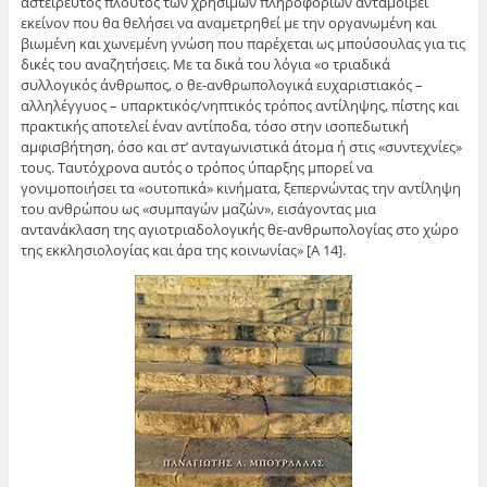
αστείρευτος πλούτος των χρήσιμων πληροφοριών ανταμοίβει
εκείνον που θα θελήσει να αναμετρηθεί με την οργανωμένη και
βιωμένη και χωνεμένη γνώση που παρέχεται ως μπούσουλας για τις
δικές του αναζητήσεις. Με τα δικά του λόγια «ο τριαδικά
συλλογικός άνθρωπος, ο θε-ανθρωπολογικά ευχαριστιακός –
αλληλέγγυος – υπαρκτικός/νηπτικός τρόπος αντίληψης, πίστης και
πρακτικής αποτελεί έναν αντίποδα, τόσο στην ισοπεδωτική
αμφισβήτηση, όσο και στ’ ανταγωνιστικά άτομα ή στις «συντεχνίες»
τους. Ταυτόχρονα αυτός ο τρόπος ύπαρξης μπορεί να
γονιμοποιήσει τα «ουτοπικά» κινήματα, ξεπερνώντας την αντίληψη
του ανθρώπου ως «συμπαγών μαζών», εισάγοντας μια
αντανάκλαση της αγιοτριαδολογικής θε-ανθρωπολογίας στο χώρο
της εκκλησιολογίας και άρα της κοινωνίας» [Α 14].