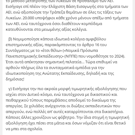
το μέθοδο μετατροπής των Λυκείων σε προθάλαμο των ΑΕΙ.
Εισήγαγε επί πλέον την Ελάχιστη Βάση Εισαγωγής στα τμήματα των
ΑΕΙ, ενώ αξιοποίησε την Τράπεζα θεμάτων σε όλες τις τάξεις των
Λυκείων. 20.000 υποψήφιοι κάθε χρόνο μένουν απέξω από τμήματα
των ΑΕΙ, ενώ ταυτόχρονα όσοι διαθέτουν κομπόδεμα
κατευθύνονται στα μειωμένης αξίας κολέγια.
β) Νομιμοποίησε κάποια ιδιωτικά κολέγια αμφιβόλου
επιστημονικής αξίας, παρακάμπτοντας το άρθρο 16 του
Συντάγματος με το «έτσι θέλω» («Νομικά Πρόσωπα
Πανεπιστημιακής Εκπαίδευσης» (ΝΠΠΕ) που νομοθέτησε το 2024).
Έτσι αυτά απέκτησαν σημαντική πελατεία… Τώρα επιθυμεί να
αρθούν πλήρως όλα τα συνταγματικά εμπόδια για την
ιδιωτικοποίηση της Ανώτατης Εκπαίδευσης, δηλαδή και της
δημόσιας!
γ) Εισήγαγε την πιο ακραία μορφή τιμωρητικής αξιολόγησης που
ισχύει στον Δυτικό κόσμο, ενώ ταυτόχρονα με δικαστικού και
πειθαρχικού τύπους παρεμβάσεις αποδομεί το δικαίωμα της
απεργίας. Σε χιλιάδες ανέρχονται οι διώξεις εκπαιδευτικών που
απεργούν, ενώ πολλές απ’ αυτές καταρρίπτονται στα δικαστήρια.
Κάποιες άλλες χρονίζουν ως φόβητρο. Την ίδια στιγμή η τιμωρητική
αξιολόγηση έχει πέσει στα μάτια και όσων νόμιζαν ότι είναι θετικό
να μπει στα σχολεία.