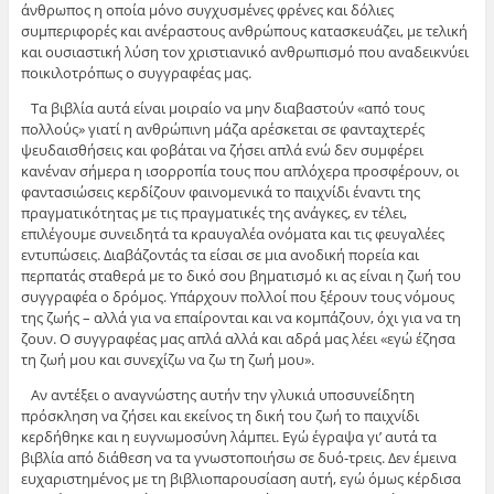
άνθρωπος η οποία μόνο συγχυσμένες φρένες και δόλιες
συμπεριφορές και ανέραστους ανθρώπους κατασκευάζει, με τελική
και ουσιαστική λύση τον χριστιανικό ανθρωπισμό που αναδεικνύει
ποικιλοτρόπως ο συγγραφέας μας.
Τα βιβλία αυτά είναι μοιραίο να μην διαβαστούν «από τους
πολλούς» γιατί η ανθρώπινη μάζα αρέσκεται σε φανταχτερές
ψευδαισθήσεις και φοβάται να ζήσει απλά ενώ δεν συμφέρει
κανέναν σήμερα η ισορροπία τους που απλόχερα προσφέρουν, οι
φαντασιώσεις κερδίζουν φαινομενικά το παιχνίδι έναντι της
πραγματικότητας με τις πραγματικές της ανάγκες, εν τέλει,
επιλέγουμε συνειδητά τα κραυγαλέα ονόματα και τις φευγαλέες
εντυπώσεις. Διαβάζοντάς τα είσαι σε μια ανοδική πορεία και
περπατάς σταθερά με το δικό σου βηματισμό κι ας είναι η ζωή του
συγγραφέα ο δρόμος. Υπάρχουν πολλοί που ξέρουν τους νόμους
της ζωής – αλλά για να επαίρονται και να κομπάζουν, όχι για να τη
ζουν. Ο συγγραφέας μας απλά αλλά και αδρά μας λέει «εγώ έζησα
τη ζωή μου και συνεχίζω να ζω τη ζωή μου».
Αν αντέξει ο αναγνώστης αυτήν την γλυκιά υποσυνείδητη
πρόσκληση να ζήσει και εκείνος τη δική του ζωή το παιχνίδι
κερδήθηκε και η ευγνωμοσύνη λάμπει. Εγώ έγραψα γι’ αυτά τα
βιβλία από διάθεση να τα γνωστοποιήσω σε δυό-τρεις. Δεν έμεινα
ευχαριστημένος με τη βιβλιοπαρουσίαση αυτή, εγώ όμως κέρδισα