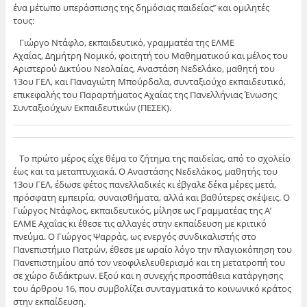
ένα μέτωπο υπεράσπισης της δημόσιας παιδείας’’ και ομιλητές
τους:
Γιώργο Ντάφλο, εκπαιδευτικό, γραμματέα της ΕΛΜΕ
Αχαΐας, Δημήτρη Νομικό, φοιτητή του Μαθηματικού και μέλος του
Αριστερού Δικτύου Νεολαίας, Αναστάση Νεδελάκο, μαθητή του
13ου ΓΕΛ, και Παναγιώτη Μπούρδαλα, συνταξιούχο εκπαιδευτικό,
επικεφαλής του Παραρτήματος Αχαΐας της Πανελλήνιας Ένωσης
Συνταξιούχων Εκπαιδευτικών (ΠΕΣΕΚ).
Το πρώτο μέρος είχε θέμα το ζήτημα της παιδείας, από το σχολείο
έως και τα μεταπτυχιακά. Ο Αναστάσης Νεδελάκος, μαθητής του
13ου ΓΕΛ, έδωσε φέτος πανελλαδικές κι έβγαλε δέκα μέρες μετά,
πρόσφατη εμπειρία, συναισθήματα, αλλά και βαθύτερες σκέψεις. Ο
Γιώργος Ντάφλος, εκπαιδευτικός, μίλησε ως Γραμματέας της Α’
ΕΛΜΕ Αχαΐας κι έθεσε τις αλλαγές στην εκπαίδευση με κριτικό
πνεύμα. Ο Γιώργος Ψαρράς, ως ενεργός συνδικαλιστής στο
Πανεπιστήμιο Πατρών, έθεσε με ωραίο λόγο την πλαγιοκόπηση του
Πανεπιστημίου από τον νεοφιλελευθερισμό και τη μετατροπή του
σε χώρο διδάκτρων. Εξού και η συνεχής προσπάθεια κατάργησης
του άρθρου 16, που συμβολίζει συνταγματικά το κοινωνικό κράτος
στην εκπαίδευση.