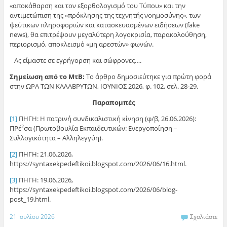
«αποκάθαρση και τον εξορθολογισμό του Τύπου» και την
αντιμετώπιση της «πρόκλησης της τεχνητής νοημοσύνης», των
ψεύτικων πληροφοριών και κατασκευασμένων ειδήσεων (fake
news), θα επιτρέψουν μεγαλύτερη λογοκρισία, παρακολούθηση,
περιορισμό, αποκλεισμό «μη αρεστών» φωνών.
Ας είμαστε σε εγρήγορση και σώφρονες….
Σημείωση από το ΜτΒ:
Το άρθρο δημοσιεύτηκε για πρώτη φορά
στην ΩΡΑ ΤΩΝ ΚΑΛΑΒΡΥΤΩΝ, ΙΟΥΝΙΟΣ 2026, φ. 102, σελ. 28-29.
Παραπομπές
[1]
ΠΗΓΗ: Η πατρινή συνδικαλιστική κίνηση (φ/β, 26.06.2026):
ΠΡέ
σα (Πρωτοβουλία Εκπαιδευτικών: Ενεργοποίηση –
2
Συλλογικότητα – Αλληλεγγύη).
[2]
ΠΗΓΗ: 21.06.2026,
https://syntaxekpedeftikoi.blogspot.com/2026/06/16.html.
[3]
ΠΗΓΗ: 19.06.2026,
https://syntaxekpedeftikoi.blogspot.com/2026/06/blog-
post_19.html.
21 Ιουλίου 2026
Σχολιάστε