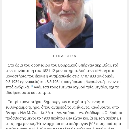
Ι. ΕΙΣΑΓΩΓΙΚΑ
Στα όρια του οροπεδίου του Βουραϊκού υπήρχαν ακριβώς μετά
την επανάσταση του 1821 12 μοναστήρια. Από την επίθεση στα
μοναστήρια που έκανε η Αντιβασιλεία στις 7.10.1833 (ανδρικά),
9.3.1934 (γυναικεία) και 8.5.1934 (απαγόρευση δωρεών), έμειναν τα
επτά ανδρικά.
Ανάμεσά τους έμειναν ισχυρά τρία μεγάλα, όχι το
[1]
ίδιο ξακουστά και τα τρία.
Τα τρία μοναστήρια δημιουργούν στο χάρτη ένα νοητό
ευθύγραμμο τμήμα, όπου ανάμεσά τους είναι τα Καλάβρυτα, από
ΒΔ προς ΝΔ: Μ. Σπ. – Καλ/τα – Αγ. Λαύρα. – Αγ. Θεόδωροι. Οι δρόμοι
πρόσβασης μέχρι το 1900 περίπου δεν είχαν καμία άμεση σχέση με
τους σημερινούς. Ήταν αρχαίοι που απέφευγαν βάλτους, απότομα
ανεβάσματα, ενώ διάλεγαν πρόποδες βουνών και διάσελα, όσο