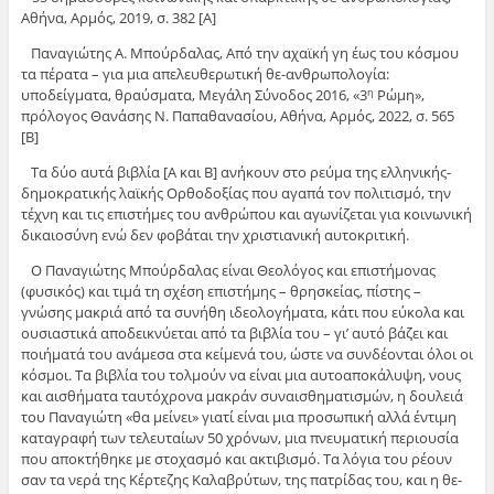
Αθήνα, Αρμός, 2019, σ. 382 [Α]
Παναγιώτης Α. Μπούρδαλας, Από την αχαϊκή γη έως του κόσμου
τα πέρατα – για μια απελευθερωτική θε-ανθρωπολογία:
υποδείγματα, θραύσματα, Μεγάλη Σύνοδος 2016, «3
Ρώμη»,
η
πρόλογος Θανάσης Ν. Παπαθανασίου, Αθήνα, Αρμός, 2022, σ. 565
[Β]
Τα δύο αυτά βιβλία [Α και Β] ανήκουν στο ρεύμα της ελληνικής-
δημοκρατικής λαϊκής Ορθοδοξίας που αγαπά τον πολιτισμό, την
τέχνη και τις επιστήμες του ανθρώπου και αγωνίζεται για κοινωνική
δικαιοσύνη ενώ δεν φοβάται την χριστιανική αυτοκριτική.
Ο Παναγιώτης Μπούρδαλας είναι Θεολόγος και επιστήμονας
(φυσικός) και τιμά τη σχέση επιστήμης – θρησκείας, πίστης –
γνώσης μακριά από τα συνήθη ιδεολογήματα, κάτι που εύκολα και
ουσιαστικά αποδεικνύεται από τα βιβλία του – γι’ αυτό βάζει και
ποιήματά του ανάμεσα στα κείμενά του, ώστε να συνδέονται όλοι οι
κόσμοι. Τα βιβλία του τολμούν να είναι μια αυτοαποκάλυψη, νους
και αισθήματα ταυτόχρονα μακράν συναισθηματισμών, η δουλειά
του Παναγιώτη «θα μείνει» γιατί είναι μια προσωπική αλλά έντιμη
καταγραφή των τελευταίων 50 χρόνων, μια πνευματική περιουσία
που αποκτήθηκε με στοχασμό και ακτιβισμό. Τα λόγια του ρέουν
σαν τα νερά της Κέρτεζης Καλαβρύτων, της πατρίδας του, και η θε-