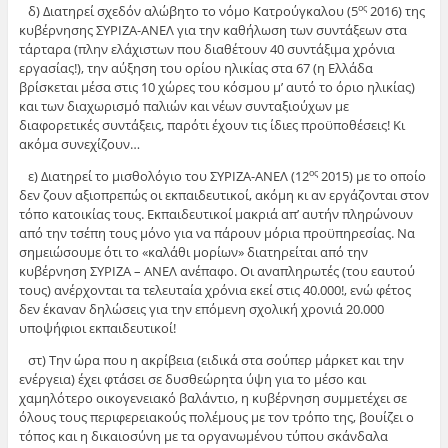
δ) Διατηρεί σχεδόν αλώβητο το νόμο Κατρούγκαλου (5
2016) της
ος
κυβέρνησης ΣΥΡΙΖΑ-ΑΝΕΛ για την καθήλωση των συντάξεων στα
τάρταρα (πλην ελάχιστων που διαθέτουν 40 συντάξιμα χρόνια
εργασίας!), την αύξηση του ορίου ηλικίας στα 67 (η Ελλάδα
βρίσκεται μέσα στις 10 χώρες του κόσμου μ’ αυτό το όριο ηλικίας)
και των διαχωρισμό παλιών και νέων συνταξιούχων με
διαφορετικές συντάξεις, παρότι έχουν τις ίδιες προϋποθέσεις! Κι
ακόμα συνεχίζουν…
ε) Διατηρεί το μισθολόγιο του ΣΥΡΙΖΑ-ΑΝΕΛ (12
2015) με το οποίο
ος
δεν ζουν αξιοπρεπώς οι εκπαιδευτικοί, ακόμη κι αν εργάζονται στον
τόπο κατοικίας τους. Εκπαιδευτικοί μακριά απ’ αυτήν πληρώνουν
από την τσέπη τους μόνο για να πάρουν μόρια προϋπηρεσίας. Να
σημειώσουμε ότι το «καλάθι μορίων» διατηρείται από την
κυβέρνηση ΣΥΡΙΖΑ – ΑΝΕΛ ανέπαφο. Οι αναπληρωτές (του εαυτού
τους) ανέρχονται τα τελευταία χρόνια εκεί στις 40.000!, ενώ φέτος
δεν έκαναν δηλώσεις για την επόμενη σχολική χρονιά 20.000
υποψήφιοι εκπαιδευτικοί!
στ) Την ώρα που η ακρίβεια (ειδικά στα σούπερ μάρκετ και την
ενέργεια) έχει φτάσει σε δυσθεώρητα ύψη για το μέσο και
χαμηλότερο οικογενειακό βαλάντιο, η κυβέρνηση συμμετέχει σε
όλους τους περιφερειακούς πολέμους με τον τρόπο της, βουίζει ο
τόπος και η δικαιοσύνη με τα οργανωμένου τύπου σκάνδαλα