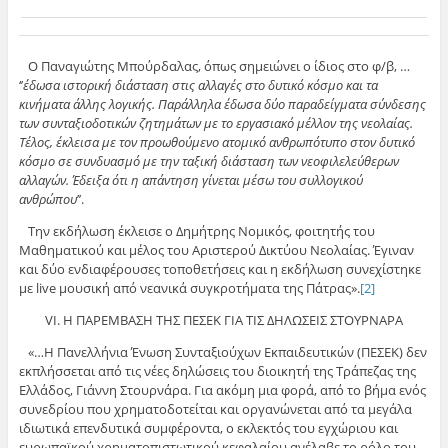
Ο Παναγιώτης Μπούρδαλας, όπως σημειώνει ο ίδιος στο φ/β, …
‘’
έδωσα ιστορική διάσταση στις αλλαγές στο δυτικό κόσμο και τα
κινήματα άλλης λογικής. Παράλληλα έδωσα δύο παραδείγματα σύνδεσης
των συνταξιοδοτικών ζητημάτων με το εργασιακό μέλλον της νεολαίας.
Τέλος, έκλεισα με τον προωθούμενο ατομικό ανθρωπότυπο στον δυτικό
κόσμο σε συνδυασμό με την ταξική διάσταση των νεοφιλελεύθερων
αλλαγών. Έδειξα ότι η απάντηση γίνεται μέσω του συλλογικού
ανθρώπου
’’.
Την εκδήλωση έκλεισε ο Δημήτρης Νομικός, φοιτητής του
Μαθηματικού και μέλος του Αριστερού Δικτύου Νεολαίας. Έγιναν
και δύο ενδιαφέρουσες τοποθετήσεις και η εκδήλωση συνεχίστηκε
με live μουσική από νεανικά συγκροτήματα της Πάτρας».
[2]
VI. Η ΠΑΡΕΜΒΑΣΗ ΤΗΣ ΠΕΣΕΚ ΓΙΑ ΤΙΣ ΔΗΛΩΣΕΙΣ ΣΤΟΥΡΝΑΡΑ
«…Η Πανελλήνια Ένωση Συνταξιούχων Εκπαιδευτικών (ΠΕΣΕΚ) δεν
εκπλήσσεται από τις νέες δηλώσεις του διοικητή της Τράπεζας της
Ελλάδος, Γιάννη Στουρνάρα. Για ακόμη μια φορά, από το βήμα ενός
συνεδρίου που χρηματοδοτείται και οργανώνεται από τα μεγάλα
ιδιωτικά επενδυτικά συμφέροντα, ο εκλεκτός του εγχώριου και
ευρωπαϊκού χρηματοπιστωτικού κεφαλαίου ανέλαβε το ρόλο του