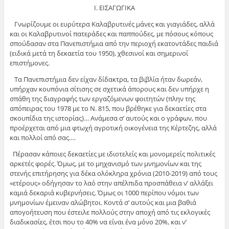
Ι. ΕΙΣΑΓΩΓΙΚΑ
Γνωρίζουμε οι ευρύτερα Καλαβρυτινές μάνες και γιαγιάδες, αλλά
και οι Καλαβρυτινοί πατεράδες και παππούδες, με πόσους κόπους
σπούδασαν στα Πανεπιστήμια από την περιοχή εκατοντάδες παιδιά
(ειδικά μετά τη δεκαετία του 1950), χθεσινοί και σημερινοί
επιστήμονες.
Τα Πανεπιστήμια δεν είχαν δίδακτρα, τα βιβλία ήταν δωρεάν,
υπήρχαν κουπόνια σίτισης σε σχετικά άπορους και δεν υπήρχε η
σπάθη της διαγραφής των εργαζόμενων φοιτητών (πλην της
απόπειρας του 1978 με το Ν. 815, που βρέθηκε για δεκαετίες στα
σκουπίδια της ιστορίας)… Ανάμεσα σ’ αυτούς και ο γράφων, που
προέρχεται από μια φτωχή αγροτική οικογένεια της Κέρτεζης, αλλά
και πολλοί από σας….
Πέρασαν κάποιες δεκαετίες με ιδιοτελείς και μονομερείς πολιτικές
αρκετές φορές. Όμως, με το μηχανισμό των μνημονίων και της
στενής επιτήρησης για δέκα ολόκληρα χρόνια (2010-2019) από τους
«ετέρους» οδήγησαν το λαό στην απέλπιδα προσπάθεια ν’ αλλάξει
καμιά δεκαριά κυβερνήσεις. Όμως οι 1000 περίπου νόμοι των
μνημονίων έμειναν αλώβητοι. Κοντά σ’ αυτούς και μια βαθιά
απογοήτευση που έστειλε πολλούς στην αποχή από τις εκλογικές
διαδικασίες, έτσι που το 40% να είναι ένα μόνο 20%, και ν’