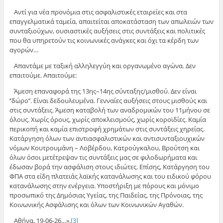
Αντί για νέα προνόμια στις ασφαλιστικές εταιρείες και στα
επαγγελματικά ταμεία, απαιτείται αποκατάσταση των απωλειών των
συνταξιούχων, ουσιαστικές αυξήσεις στις συντάξεις και πολιτικές
που θα υπηρετούν τις κοινωνικές ανάγκες και όχι τα κέρδη των
αγορών…
Απαντάμε με ταξική αλληλεγγύη και οργανωμένο αγώνα. Δεν
επαιτούμε. Απαιτούμε:
Άμεση επαναφορά της 13ης–14ης σύνταξης/μισθού. Δεν είναι
‘’δώρο’’. Είναι δεδουλευμένα. Γενναίες αυξήσεις στους μισθούς και
στις συντάξεις. Άμεση καταβολή των αναδρομικών του 11μήνου σε
όλους. Χωρίς όρους, χωρίς αποκλεισμούς, χωρίς κοροϊδίες. Καμία
περικοπή και καμία επιστροφή χρημάτων στις συντάξεις χηρείας.
Κατάργηση όλων των αντιασφαλιστικών και αντισυνταξιουχικών
νόμων Κουτρουμάνη – Λοβέρδου, Κατρούγκαλου, Βρούτση και
όλων όσοι μετέτρεψαν τις συντάξεις μας σε φιλοδωρήματα και
έδωσαν βορά την ασφάλιση στους ιδιώτες. Επίσης, Κατάργηση του
ΦΠΑ στα είδη πλατειάς λαϊκής κατανάλωσης και του ειδικού φόρου
κατανάλωσης στην ενέργεια. Υποστήριξη με πόρους και μόνιμο
προσωπικό της Δημόσιας Υγείας, της Παιδείας, της Πρόνοιας, της
Κοινωνικής Ασφάλισης και όλων των Κοινωνικών Αγαθών.
Αθήνα, 19-06-26…».
[3]