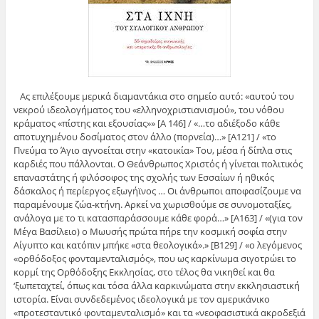
Ας επιλέξουμε μερικά διαμαντάκια στο σημείο αυτό: «αυτού του
νεκρού ιδεολογήματος του «ελληνοχριστιανισμού», του νόθου
κράματος «πίστης και εξουσίας»» [Α 146] / «…το αδιέξοδο κάθε
αποτυχημένου δοσίματος στον άλλο (πορνεία)…» [Α121] / «το
Πνεύμα το Άγιο αγνοείται στην «κατοικία» Του, μέσα ή δίπλα στις
καρδιές που πάλλονται. Ο Θεάνθρωπος Χριστός ή γίνεται πολιτικός
επαναστάτης ή φιλόσοφος της σχολής των Εσσαίων ή ηθικός
δάσκαλος ή περίεργος εξωγήϊνος … Οι άνθρωποι αποφασίζουμε να
παραμένουμε ζώα-κτήνη. Αρκεί να χωρισθούμε σε συνομοταξίες,
ανάλογα με το τι κατασπαράσσουμε κάθε φορά…» [Α163] / «(για τον
Μέγα Βασίλειο) ο Μωυσής πρώτα πήρε την κοσμική σοφία στην
Αίγυπτο και κατόπιν μπήκε «στα θεολογικά».» [Β129] / «ο λεγόμενος
«ορθόδοξος φονταμενταλισμός», που ως καρκίνωμα σιγοτρώει το
κορμί της Ορθόδοξης Εκκλησίας, στο τέλος θα νικηθεί και θα
‘ξωπεταχτεί, όπως και τόσα άλλα καρκινώματα στην εκκλησιαστική
ιστορία. Είναι συνδεδεμένος ιδεολογικά με τον αμερικάνικο
«προτεσταντικό φονταμενταλισμό» και τα «νεοφασιστικά ακροδεξιά