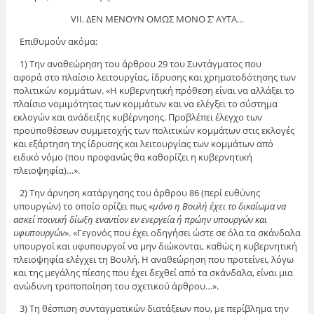
VII. ΔΕΝ ΜΕΝΟΥΝ ΟΜΩΣ ΜΟΝΟ Σ’ ΑΥΤΑ…
Επιθυμούν ακόμα:
1) Την αναθεώρηση του άρθρου 29 του Συντάγματος που
αφορά στο πλαίσιο λειτουργίας, ίδρυσης και χρηματοδότησης των
πολιτικών κομμάτων. «Η κυβερνητική πρόθεση είναι να αλλάξει το
πλαίσιο νομιμότητας των κομμάτων και να ελέγξει το σύστημα
εκλογών και ανάδειξης κυβέρνησης. Προβλέπει έλεγχο των
προϋποθέσεων συμμετοχής των πολιτικών κομμάτων στις εκλογές
και εξάρτηση της ίδρυσης και λειτουργίας των κομμάτων από
ειδικό νόμο (που προφανώς θα καθορίζει η κυβερνητική
πλειοψηφία)…».
2) Την άρνηση κατάργησης του άρθρου 86 (περί ευθύνης
υπουργών) το οποίο ορίζει πως «
μόνο η Βουλή έχει το δικαίωμα να
ασκεί ποινική δίωξη εναντίον εν ενεργεία ή πρώην υπουργών και
υφυπουργών
». «Γεγονός που έχει οδηγήσει ώστε σε όλα τα σκάνδαλα
υπουργοί και υφυπουργοί να μην διώκονται, καθώς η κυβερνητική
πλειοψηφία ελέγχει τη Βουλή. Η αναθεώρηση που προτείνει, λόγω
και της μεγάλης πίεσης που έχει δεχθεί από τα σκάνδαλα, είναι μια
ανώδυνη τροποποίηση του σχετικού άρθρου…».
3) Τη θέσπιση συνταγματικών διατάξεων που, με περίβλημα την