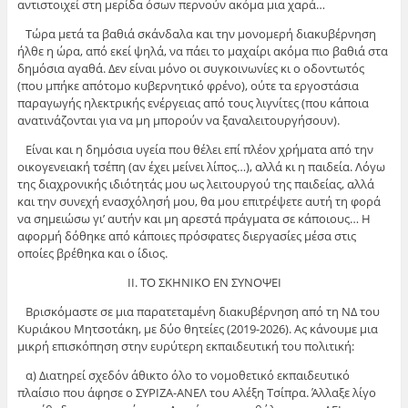
αντιστοιχεί στη μερίδα όσων περνούν ακόμα μια χαρά…
Τώρα μετά τα βαθιά σκάνδαλα και την μονομερή διακυβέρνηση
ήλθε η ώρα, από εκεί ψηλά, να πάει το μαχαίρι ακόμα πιο βαθιά στα
δημόσια αγαθά. Δεν είναι μόνο οι συγκοινωνίες κι ο οδοντωτός
(που μπήκε απότομο κυβερνητικό φρένο), ούτε τα εργοστάσια
παραγωγής ηλεκτρικής ενέργειας από τους λιγνίτες (που κάποια
ανατινάζονται για να μη μπορούν να ξαναλειτουργήσουν).
Είναι και η δημόσια υγεία που θέλει επί πλέον χρήματα από την
οικογενειακή τσέπη (αν έχει μείνει λίπος…), αλλά κι η παιδεία. Λόγω
της διαχρονικής ιδιότητάς μου ως λειτουργού της παιδείας, αλλά
και την συνεχή ενασχόλησή μου, θα μου επιτρέψετε αυτή τη φορά
να σημειώσω γι’ αυτήν και μη αρεστά πράγματα σε κάποιους… Η
αφορμή δόθηκε από κάποιες πρόσφατες διεργασίες μέσα στις
οποίες βρέθηκα και ο ίδιος.
ΙΙ. ΤΟ ΣΚΗΝΙΚΟ ΕΝ ΣΥΝΟΨΕΙ
Βρισκόμαστε σε μια παρατεταμένη διακυβέρνηση από τη ΝΔ του
Κυριάκου Μητσοτάκη, με δύο θητείες (2019-2026). Ας κάνουμε μια
μικρή επισκόπηση στην ευρύτερη εκπαιδευτική του πολιτική:
α) Διατηρεί σχεδόν άθικτο όλο το νομοθετικό εκπαιδευτικό
πλαίσιο που άφησε ο ΣΥΡΙΖΑ-ΑΝΕΛ του Αλέξη Τσίπρα. Άλλαξε λίγο