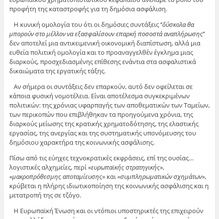
προφήτη της καταστροφής για τη δημόσια ασφάλιση.
Η κυνική ομολογία του ότι οι δημόσιες συντάξεις ‘’
δύσκολα θα
μπορούν στο μέλλον να εξασφαλίσουν επαρκή ποσοστά αναπλήρωσης
’’
δεν αποτελεί μια αντικειμενική οικονομική διαπίστωση, αλλά μια
ευθεία πολιτική ομολογία και το προαναγγελθέν έγκλημα μιας
διαρκούς, προσχεδιασμένης επίθεσης ενάντια στα ασφαλιστικά
δικαιώματα της εργατικής τάξης.
Αν σήμερα οι συντάξεις δεν επαρκούν, αυτό δεν οφείλεται σε
κάποια φυσική νομοτέλεια. Είναι αποτέλεσμα συγκεκριμένων
πολιτικών: της χρόνιας υφαρπαγής των αποθεματικών των Ταμείων,
των περικοπών που επιβλήθηκαν τα προηγούμενα χρόνια, της
διαρκούς μείωσης της κρατικής χρηματοδότησης, της ελαστικής
εργασίας, της ανεργίας και της συστηματικής υπονόμευσης του
δημόσιου χαρακτήρα της κοινωνικής ασφάλισης.
Πίσω από τις εύηχες τεχνοκρατικές εκφράσεις, επί της ουσίας…
λογιστικές αλχημείες, περί «
ευρωπαϊκής στρατηγικής
»,
«
μακροπρόθεσμης αποταμίευσης
» και «
συμπληρωματικών σχημάτων
»,
κρύβεται η πλήρης ιδιωτικοποίηση της κοινωνικής ασφάλισης και η
μετατροπή της σε τζόγο.
Η Ευρωπαϊκή Ένωση και οι ντόπιοι υποστηρικτές της επιχειρούν