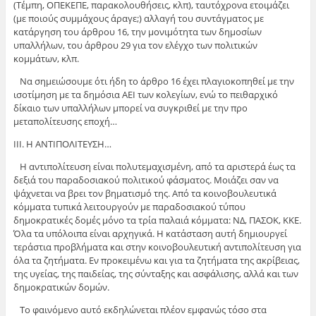
(Τέμπη, ΟΠΕΚΕΠΕ, παρακολουθήσεις, κλπ), ταυτόχρονα ετοιμάζει
(με ποιούς συμμάχους άραγε;) αλλαγή του συντάγματος με
κατάργηση του άρθρου 16, την μονιμότητα των δημοσίων
υπαλλήλων, του άρθρου 29 για τον ελέγχο των πολιτικών
κομμάτων, κλπ.
Να σημειώσουμε ότι ήδη το άρθρο 16 έχει πλαγιοκοπηθεί με την
ισοτίμηση με τα δημόσια ΑΕΙ των κολεγίων, ενώ το πειθαρχικό
δίκαιο των υπαλλήλων μπορεί να συγκριθεί με την προ
μεταπολίτευσης εποχή…
ΙΙΙ. Η ΑΝΤΙΠΟΛΙΤΕΥΣΗ…
Η αντιπολίτευση είναι πολυτεμαχισμένη, από τα αριστερά έως τα
δεξιά του παραδοσιακού πολιτικού φάσματος. Μοιάζει σαν να
ψάχνεται να βρει τον βηματισμό της. Από τα κοινοβουλευτικά
κόμματα τυπικά λειτουργούν με παραδοσιακού τύπου
δημοκρατικές δομές μόνο τα τρία παλαιά κόμματα: ΝΔ, ΠΑΣΟΚ, ΚΚΕ.
Όλα τα υπόλοιπα είναι αρχηγικά. Η κατάσταση αυτή δημιουργεί
τεράστια προβλήματα και στην κοινοβουλευτική αντιπολίτευση για
όλα τα ζητήματα. Εν προκειμένω και για τα ζητήματα της ακρίβειας,
της υγείας, της παιδείας, της σύνταξης και ασφάλισης, αλλά και των
δημοκρατικών δομών.
Το φαινόμενο αυτό εκδηλώνεται πλέον εμφανώς τόσο στα