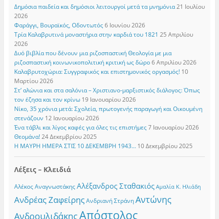
Δημόσια παιδεία και δημόσιοι λειτουργοί μετά τα μνημόνια
21 Ιουλίου
2026
Φαράγγι, Βουραϊκός, Οδοντωτός
6 Ιουνίου 2026
Τρία Καλαβρυτινά μοναστήρια στην καρδιά του 1821
25 Απριλίου
2026
Δυό βιβλία που δένουν μια ριζοσπαστική Θεολογία με μια
ριζοσπαστική κοινωνικοπολιτική κριτική ως δώρο
6 Απριλίου 2026
Καλαβρυτοχώρια: Συγγραφικός και επιστημονικός οργασμός!
10
Μαρτίου 2026
Στ’ αλώνια και στα σαλόνια – Χριστιανο-μαρξιστικός διάλογος: Όπως
τον έζησα και τον κρίνω
19 Ιανουαρίου 2026
Νίκο, 35 χρόνια μετά: Σχολεία, πρωτογενής παραγωγή και Οικουμένη
στενάζουν
12 Ιανουαρίου 2026
Ένα τάβλι και λίγος καφές για όλες τις επιστήμες
7 Ιανουαρίου 2026
Θεομάνα!
24 Δεκεμβρίου 2025
Η ΜΑΥΡΗ ΗΜΕΡΑ ΣΤΙΣ 10 ΔΕΚΕΜΒΡΗ 1943…
10 Δεκεμβρίου 2025
Λέξεις – Κλειδιά
Αλέξανδρος Σταθακιός
Αλέκος Αναγνωστάκης
Αμαλία Κ. Ηλιάδη
Αντώνης
Ανδρέας Ζαφείρης
Ανδριανή Στράνη
Απόστολος
Ανδρουλιδάκης