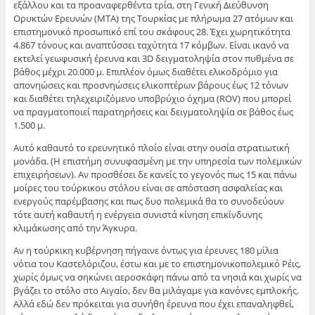
εξάλλου και τα προαναφερθέντα τρία, στη Γενική Διεύθυνση
Ορυκτών Ερευνών (MTA) της Τουρκίας με πλήρωμα 27 ατόμων και
επιστημονικό προσωπικό επί του σκάφους 28. Έχει χωρητικότητα
4.867 τόνους και αναπτύσσει ταχύτητα 17 κόμβων. Είναι ικανό να
εκτελεί γεωφυσική έρευνα και 3D δειγματοληψία στον πυθμένα σε
βάθος μέχρι 20.000 μ. Επιπλέον όμως διαθέτει ελικοδρόμιο για
απονηώσεις και προσνηώσεις ελικοπτέρων βάρους έως 12 τόνων
και διαθέτει τηλεχειριζόμενο υποβρύχιο όχημα (ROV) που μπορεί
να πραγματοποιεί παρατηρήσεις και δειγματοληψία σε βάθος έως
1.500 μ.
Αυτό καθαυτό το ερευνητικό πλοίο είναι στην ουσία στρατιωτική
μονάδα. (Η επιστήμη συνυφασμένη με την υπηρεσία των πολεμικών
επιχειρήσεων). Αν προσθέσει δε κανείς το γεγονός πως 15 και πάνω
μοίρες του τούρκικου στόλου είναι σε απόσταση ασφαλείας και
ενεργούς παρέμβασης και πως δυο πολεμικά θα το συνοδεύουν
τότε αυτή καθαυτή η ενέργεια συνιστά κίνηση επικίνδυνης
κλιμάκωσης από την Άγκυρα.
Αν η τούρκικη κυβέρνηση πήγαινε όντως για έρευνες 180 μίλια
νότια του Καστελόριζου, έστω και με το επιστημονικοπολεμικό Ρέις,
χωρίς όμως να σηκώνει αεροσκάφη πάνω από τα νησιά και χωρίς να
βγάζει το στόλο στο Αιγαίο, δεν θα μιλάγαμε για κανόνες εμπλοκής.
Αλλά εδώ δεν πρόκειται για συνήθη έρευνα που έχει επαναληφθεί,