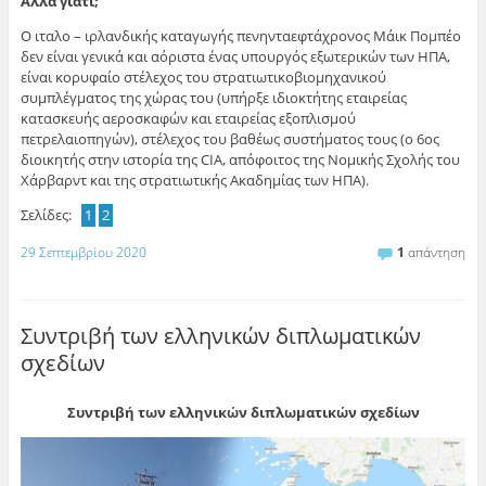
Αλλά γιατί;
Ο ιταλο – ιρλανδικής καταγωγής πενηνταεφτάχρονος Μάικ Πομπέο
δεν είναι γενικά και αόριστα ένας υπουργός εξωτερικών των ΗΠΑ,
είναι κορυφαίο στέλεχος του στρατιωτικοβιομηχανικού
συμπλέγματος της χώρας του (υπήρξε ιδιοκτήτης εταιρείας
κατασκευής αεροσκαφών και εταιρείας εξοπλισμού
πετρελαιοπηγών), στέλεχος του βαθέως συστήματος τους (ο 6ος
διοικητής στην ιστορία της CIA, απόφοιτος της Νομικής Σχολής του
Χάρβαρντ και της στρατιωτικής Ακαδημίας των ΗΠΑ).
Σελίδες:
1
2
29 Σεπτεμβρίου 2020
1
απάντηση
Συντριβή των ελληνικών διπλωματικών
σχεδίων
Συντριβή των ελληνικών διπλωματικών σχεδίων