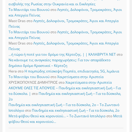
εισβολής της Ρωσίας στην Ουκρανία και οι Εκκλησίες
Το Μανιτάρι του Βουνού
στο
Ληστές, Δολοφόνοι, Τρομοκράτες, Άγιοι
και Απεργία Πείνας
Mast Oras
στο
Ληστές, Δολοφόνοι, Τρομοκράτες, Άγιοι και Απεργία
Πείνας
Το Μανιτάρι του Βουνού
στο
Ληστές, Δολοφόνοι, Τρομοκράτες, Άγιοι
και Απεργία Πείνας
Mast Oras
στο
Ληστές, Δολοφόνοι, Τρομοκράτες, Άγιοι και Απεργία
Πείνας
…ή τώρα ή ποτέ για τον δρόμο της Κέρτεζης. | | ΚΑΛΑΒΡΥΤΑ ΝΕΤ
στο
Να κάνουμε τις αναγκαίες παραχωρήσεις: Για τον απαράδεκτο
δημόσιο δρόμο Κραστικοί – Κέρτεζη
Hera
στο
Η πομπώδης επίσκεψη Πομπέο, επιδιαιτησία, 5G, λιμάνια
Το Μανιτάρι του Βουνού
στο
Χαιρετίσματα στην Αριστεία
ΧΡΥΣΙΚΟΠΟΥΛΟΣ ΔΗΜΗΤΡΙΟΣ
στο
Χαιρετίσματα στην Αριστεία
ΑΚΟΥΜΕ ΟΛΕΣ ΤΙΣ ΑΠΟΨΕΙΣ – Πανδημία και εκκλησιαστική ζωή – Για
τα δύσκολα. |
στο
Πανδημία και εκκλησιαστική ζωή – Για τα δύσκολα,
2ο
Πανδημία και εκκλησιαστική ζωή – Για τα δύσκολα, 2ο – Το Zωντανό
Iστολόγιο
στο
Πανδημία και εκκλησιαστική ζωή – Για τα δύσκολα, 2ο
Μετά φόβου Θεού και κορονοϊού… – Το Zωντανό Iστολόγιο
στο
Μετά
φόβου Θεού και κορονοϊού…