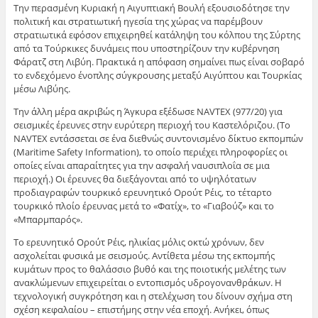
Την περασμένη Κυριακή η Αιγυπτιακή Βουλή εξουσιοδότησε την
πολιτική και στρατιωτική ηγεσία της χώρας να παρέμβουν
στρατιωτικά εφόσον επιχειρηθεί κατάληψη του κόλπου της Σύρτης
από τα Τούρκικες δυνάμεις που υποστηρίζουν την κυβέρνηση
Φάρατζ στη Λιβύη. Πρακτικά η απόφαση σημαίνει πως είναι σοβαρό
το ενδεχόμενο ένοπλης σύγκρουσης μεταξύ Αιγύπτου και Τουρκίας
μέσω Λιβύης.
Την άλλη μέρα ακριβώς η Άγκυρα εξέδωσε NAVTEX (977/20) για
σεισμικές έρευνες στην ευρύτερη περιοχή του Καστελόριζου. (Το
NAVTEX εντάσσεται σε ένα διεθνώς συντονισμένο δίκτυο εκπομπών
(Maritime Safety Information), το οποίο περιέχει πληροφορίες οι
οποίες είναι απαραίτητες για την ασφαλή ναυσιπλοΐα σε μια
περιοχή.) Οι έρευνες θα διεξάγονται από το υψηλότατων
προδιαγραφών τουρκικό ερευνητικό Ορούτ Ρέις, το τέταρτο
τουρκικό πλοίο έρευνας μετά το «Φατίχ», το «Γιαβούζ» και το
«Μπαρμπαρός».
Το ερευνητικό Ορούτ Ρέις, ηλικίας μόλις οκτώ χρόνων, δεν
ασχολείται φυσικά με σεισμούς. Αντίθετα μέσω της εκπομπής
κυμάτων προς το θαλάσσιο βυθό και της ποιοτικής μελέτης των
ανακλώμενων επιχειρείται ο εντοπισμός υδρογονανθράκων. Η
τεχνολογική συγκρότηση και η στελέχωση του δίνουν σχήμα στη
σχέση κεφαλαίου – επιστήμης στην νέα εποχή. Ανήκει, όπως