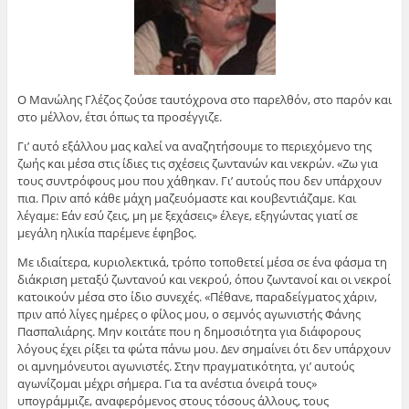
Ο Μανώλης Γλέζος ζούσε ταυτόχρονα στο παρελθόν, στο παρόν και
στο μέλλον, έτσι όπως τα προσέγγιζε.
Γι’ αυτό εξάλλου μας καλεί να αναζητήσουμε το περιεχόμενο της
ζωής και μέσα στις ίδιες τις σχέσεις ζωντανών και νεκρών. «Ζω για
τους συντρόφους μου που χάθηκαν. Γι’ αυτούς που δεν υπάρχουν
πια. Πριν από κάθε μάχη μαζευόμαστε και κουβεντιάζαμε. Και
λέγαμε: Εάν εσύ ζεις, μη με ξεχάσεις» έλεγε, εξηγώντας γιατί σε
μεγάλη ηλικία παρέμενε έφηβος.
Με ιδιαίτερα, κυριολεκτικά, τρόπο τοποθετεί μέσα σε ένα φάσμα τη
διάκριση μεταξύ ζωντανού και νεκρού, όπου ζωντανοί και οι νεκροί
κατοικούν μέσα στο ίδιο συνεχές. «Πέθανε, παραδείγματος χάριν,
πριν από λίγες ημέρες ο φίλος μου, ο σεμνός αγωνιστής Φάνης
Πασπαλιάρης. Μην κοιτάτε που η δημοσιότητα για διάφορους
λόγους έχει ρίξει τα φώτα πάνω μου. Δεν σημαίνει ότι δεν υπάρχουν
οι αμνημόνευτοι αγωνιστές. Στην πραγματικότητα, γι’ αυτούς
αγωνίζομαι μέχρι σήμερα. Για τα ανέστια όνειρά τους»
υπογράμμιζε, αναφερόμενος στους τόσους άλλους, τους