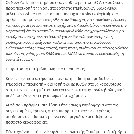
Οι New York Times δημοσιεύουν άρθρο με τίτλο «Ο Λευκός Οίκος
προς περικοπή της χρηματοδότησης επικίνδυνων βιολογικών
μελετών» (White House to Cut Funding for Risky Biological). Στο
άρθρο επισημαίνεται πως «
Εν μέσω διαμάχης για επικίνδυνες έρευνες
και πρόσφατα εργαστηριακά ατυχήματα, ο Λευκός Οίκος ανακοίνωσε την
Παρασκευή ότι θα αναστείλει προσωρινά κάθε νέα χρηματοδότηση για
πειράματα που έχουν σχεδιαστεί για να δοκιμάσουν ορισμένους
μολυσματικούς παράγοντες καθιστώντας τους πιο επικίνδυνους.
Ενθάρρυνε επίσης τους επιστήμονες που εμπλέκονται σε τέτοιες μελέτες
των ιών της γρίπης, του SARS και των MERS να παύσουν οικειοθελώς τη
δουλειά τους…
».
Η προτροπή αυτή είναι μνημείο υποκρισίας.
Κανείς δεν πιστεύει φυσικά πως αυτή η βίαιη και με διεθνείς
επιδράσεις περικοπή – διακοπή των ερευνών στους κορονοϊούς
στις ΗΠΑ, εκεί στη μήτρα των ερευνών και εφαρμογών βιολογικού
πολέμου, έγινε για την αποφυγή ατυχήματος.
Αυτό που πράγματι συνέβαινε ήταν πως η κερδοφορία από τις
συγκεκριμένες έρευνες ήταν απορριπτέα, καθώς ο χρόνος
απόδοσης στη βασική έρευνα είναι μεγάλος και αβέβαιο το
ποσοστό κερδοφορίας.
Πέντε χρόνια μετά την έναρξη της πολιτικής Ομπάμα, το Δεκέμβριο