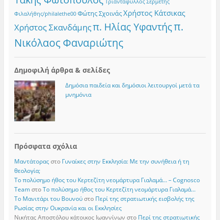
Τριαντάφυλλος Σερμέτης
Χρήστος Κάτσικας
Φώτης Σχοινάς
Φιλαλήθης/philalethe00
π.
π. Ηλίας Υφαντής
Χρήστος Σκανδάμης
Νικόλαος Φαναριώτης
Δημοφιλή άρθρα & σελίδες
Δημόσια παιδεία και δημόσιοι λειτουργοί μετά τα
μνημόνια
Πρόσφατα σχόλια
Μαντάτορας
στο
Γυναίκες στην Εκκλησία: Με την συνήθεια ή τη
θεολογία;
Το πολύσημο ήθος του Κερτεζίτη νεομάρτυρα Γιαλαμά… – Cognosco
Team
στο
Το πολύσημο ήθος του Κερτεζίτη νεομάρτυρα Γιαλαμά…
Το Μανιτάρι του Βουνού
στο
Περί της στρατιωτικής εισβολής της
Ρωσίας στην Ουκρανία και οι Εκκλησίες
Νικήτας Αποστόλου κάτοικος Ιωαννίνων
στο
Περί της στρατιωτικής