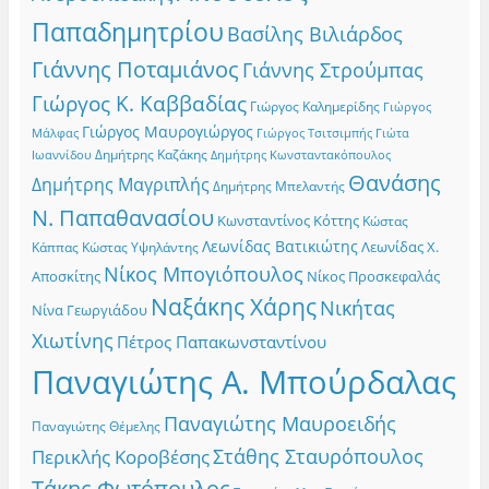
Παπαδημητρίου
Βασίλης Βιλιάρδος
Γιάννης Ποταμιάνος
Γιάννης Στρούμπας
Γιώργος Κ. Καββαδίας
Γιώργος Καλημερίδης
Γιώργος
Γιώργος Μαυρογιώργος
Γιώργος Τσιτσιμπής
Γιώτα
Μάλφας
Δημήτρης Καζάκης
Ιωαννίδου
Δημήτρης Κωνσταντακόπουλος
Θανάσης
Δημήτρης Μαγριπλής
Δημήτρης Μπελαντής
Ν. Παπαθανασίου
Κωνσταντίνος Κόττης
Κώστας
Λεωνίδας Βατικιώτης
Λεωνίδας Χ.
Κώστας Υψηλάντης
Κάππας
Νίκος Μπογιόπουλος
Αποσκίτης
Νίκος Προσκεφαλάς
Ναξάκης Χάρης
Νικήτας
Νίνα Γεωργιάδου
Χιωτίνης
Πέτρος Παπακωνσταντίνου
Παναγιώτης Α. Μπούρδαλας
Παναγιώτης Μαυροειδής
Παναγιώτης Θέμελης
Στάθης Σταυρόπουλος
Περικλής Κοροβέσης
Τάκης Φωτόπουλος