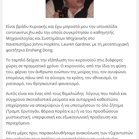
Είναι βράδυ Κυριακής και έχω μπροστά μου την ιστοσελίδα
coronavirus.jhu.edu την οποία συγκρότησαν ο καθηγητής
Μηχανολογίας και Συστημάτων Μηχανικής στο
πανεπιστήμιο Johns Hopkins, Lauren Gardner, με τη μεταπτυχιακή
φοιτήτρια Ensheng Dong.
Το ταμπλό δείχνει την εξάπλωση του κορονοϊού στις διάφορες
χώρες σε πραγματικό χρόνο. Ο κορονοϊός, από την ίδια τη φύση
του, φέρνει τον άνθρωπο ενώπιον της μοίρας του, τον ανυψώνει
επομένως πάνω από τα σύνορα, τα κράτη, τον εθνικισμό, το
ρατσισμό, τον θρησκευτικό φανατισμό.
Αυτός είναι και ένας από τους θεμελιώδης λόγους που παλιά και
σύγχρονα σκοταδιστικά ρεύματα και αυταρχικά καθεστώτα
επιχείρησαν να αποκρύψουν ή να υποτιμήσουν το όλο ζήτημα
(Τραμπ, Ερντογάν, Βόρεια Κορέα κ.α.) ή να του προσδώσουν
μυστικιστική, υπερφυσική και εξωκοινωνική προέλευση και
περιεχόμενο.
Πέντε μέρες πριν, παρακολουθήσαμε ανακοίνωση των τζιχαντιστών
που καλούσε τους πολίτες να εγκαταλείψουν τη «
μολυσμένη