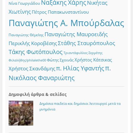
Ναξάκης Χάρης
Νικήτας
Νίνα Γεωργιάδου
Χιωτίνης
Πέτρος Παπακωνσταντίνου
Παναγιώτης Α. Μπούρδαλας
Παναγιώτης Μαυροειδής
Παναγιώτης Θέμελης
Στάθης Σταυρόπουλος
Περικλής Κοροβέσης
Τάκης Φωτόπουλος
Τριαντάφυλλος Σερμέτης
Χρήστος Κάτσικας
Φώτης Σχοινάς
Φιλαλήθης/philalethe00
π.
π. Ηλίας Υφαντής
Χρήστος Σκανδάμης
Νικόλαος Φαναριώτης
Δημοφιλή άρθρα & σελίδες
Δημόσια παιδεία και δημόσιοι λειτουργοί μετά τα
μνημόνια