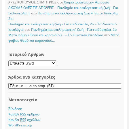
ΧΡΥΣΙΚΟΠΟΥΛΟΣ ΔΗΜΗΤΡΙΟΣ
στο
Χαιρετίσματα στην Αριστεία
ΑΚΟΥΜΕ ΟΛΕΣ ΤΙΣ ΑΠΟΨΕΙΣ – Πανδημία και εκκλησιαστική ζωή – Για
τα δύσκολα. |
στο
Πανδημία και εκκλησιαστική ζωή – Για τα δύσκολα,
2ο
Πανδημία και εκκλησιαστική ζωή – Για τα δύσκολα, 2ο – Το Zωντανό
Iστολόγιο
στο
Πανδημία και εκκλησιαστική ζωή – Για τα δύσκολα, 2ο
Μετά φόβου Θεού και κορονοϊού… – Το Zωντανό Iστολόγιο
στο
Μετά
φόβου Θεού και κορονοϊού…
Ιστορικό Άρθρων
Ιστορικό
Άρθρων
Άρθρα ανά Κατηγορίες
Άρθρα
ανά
Κατηγορίες
Μεταστοιχεία
Σύνδεση
Κανάλι
RSS
άρθρων
Κανάλι
RSS
σχολίων
WordPress.org