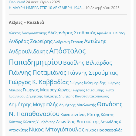
Θεομάνα!
24 Δεκεμβρίου 2025
Η ΜΑΥΡΗ ΗΜΕΡΑ ΣΤΙΣ 10 ΔΕΚΕΜΒΡΗ 1943…
10 Δεκεμβρίου 2025
Λέξεις – Κλειδιά
Αλέξανδρος Σταθακιός
Αλέκος Αναγνωστάκης
Αμαλία Κ. Ηλιάδη
Αντώνης
Ανδρέας Ζαφείρης
Ανδριανή Στράνη
Απόστολος
Ανδρουλιδάκης
Παπαδημητρίου
Βασίλης Βιλιάρδος
Γιάννης Ποταμιάνος
Γιάννης Στρούμπας
Γιώργος Κ. Καββαδίας
Γιώργος Καλημερίδης
Γιώργος
Γιώργος Μαυρογιώργος
Γιώργος Τσιτσιμπής
Γιώτα
Μάλφας
Δημήτρης Καζάκης
Ιωαννίδου
Δημήτρης Κωνσταντακόπουλος
Θανάσης
Δημήτρης Μαγριπλής
Δημήτρης Μπελαντής
Ν. Παπαθανασίου
Κωνσταντίνος Κόττης
Κώστας
Λεωνίδας Βατικιώτης
Λεωνίδας Χ.
Κώστας Υψηλάντης
Κάππας
Νίκος Μπογιόπουλος
Αποσκίτης
Νίκος Προσκεφαλάς