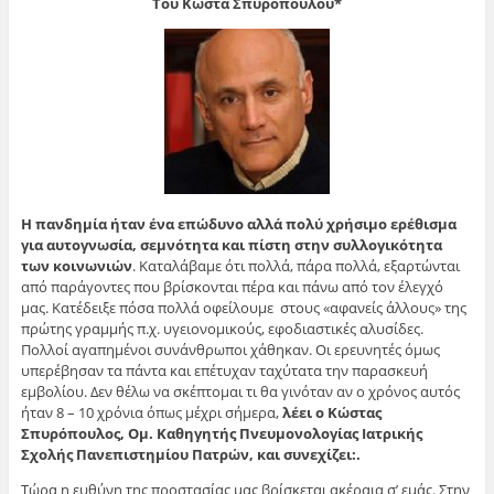
Του Κώστα Σπυρόπουλου*
Η πανδημία ήταν ένα επώδυνο αλλά πολύ χρήσιμο ερέθισμα
για αυτογνωσία, σεμνότητα και πίστη στην συλλογικότητα
των κοινωνιών
. Καταλάβαμε ότι πολλά, πάρα πολλά, εξαρτώνται
από παράγοντες που βρίσκονται πέρα και πάνω από τον έλεγχό
μας. Κατέδειξε πόσα πολλά οφείλουμε στους «αφανείς άλλους» της
πρώτης γραμμής π.χ. υγειονομικούς, εφοδιαστικές αλυσίδες.
Πολλοί αγαπημένοι συνάνθρωποι χάθηκαν. Οι ερευνητές όμως
υπερέβησαν τα πάντα και επέτυχαν ταχύτατα την παρασκευή
εμβολίου. Δεν θέλω να σκέπτομαι τι θα γινόταν αν ο χρόνος αυτός
ήταν 8 – 10 χρόνια όπως μέχρι σήμερα,
λέει ο Κώστας
Σπυρόπουλος, Ομ. Καθηγητής Πνευμονολογίας Ιατρικής
Σχολής Πανεπιστημίου Πατρών, και συνεχίζει:.
Τώρα η ευθύνη της προστασίας μας βρίσκεται ακέραια σ’ εμάς. Στην