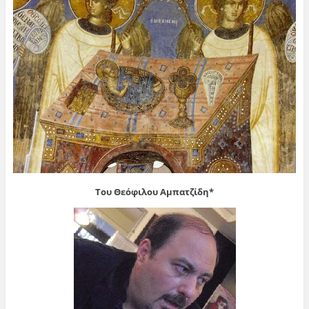
Του Θεόφιλου Αμπατζίδη*