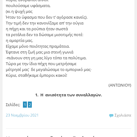
πουλούσαμε υφάσματα,
(κι η ψυχή μας
Ήταν το ύφασμα που δεν τ’ αγόρασε κανείς).
Την τιμή δεν την κανονίζαμε απ’ την ούγια
η πήχη και τα ρούπια ήταν σωστά
τα ρετάλια δεν τα δώσαμε μισοτιμής ποτέ:
η αμαρτία μας.
Είχαμε μόνο ποιότητας πραμάτεια.
Έφτανε στη ζωή μας μια στενή γωνιά
-πιάνουν στη γη μας λίγο τόπο τα πολύτιμα.
Τώρα με την ίδια πήχη που μετρήσαμε
μέτρησέ μας ̇ δε μεγαλώσαμε το εμπορικό μας·
Κύριε, σταθήκαμε έμποροι κακοί!
(ΑΝΤΩΝΙΟΥ)
1. Η ανισότητα των συναλλαγών.
Σελίδες:
1
2
23 Νοεμβρίου 2021
Σχολιάστε