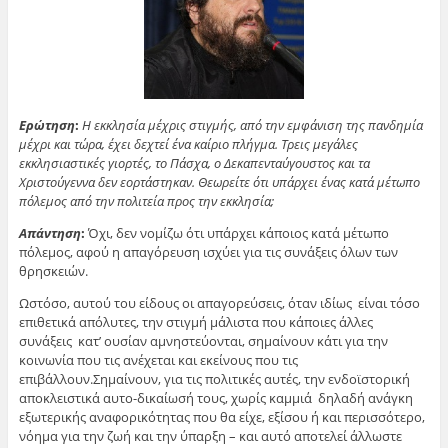
Ερώτηση
:
Η εκκλησία μέχρις στιγμής, από την εμφάνιση της πανδημία
μέχρι και τώρα, έχει δεχτεί ένα καίριο πλήγμα. Τρεις μεγάλες
εκκλησιαστικές γιορτές, το Πάσχα, ο Δεκαπενταύγουστος και τα
Χριστούγεννα δεν εορτάστηκαν. Θεωρείτε ότι υπάρχει ένας κατά μέτωπο
πόλεμος από την πολιτεία προς την εκκλησία;
Απάντηση
:
Όχι, δεν νομίζω ότι υπάρχει κάποιος κατά μέτωπο
πόλεμος, αφού η απαγόρευση ισχύει για τις συνάξεις όλων των
θρησκειών.
Ωστόσο, αυτού του είδους οι απαγορεύσεις, όταν ιδίως είναι τόσο
επιθετικά απόλυτες, την στιγμή μάλιστα που κάποιες άλλες
συνάξεις κατ’ ουσίαν αμνηστεύονται, σημαίνουν κάτι για την
κοινωνία που τις ανέχεται και εκείνους που τις
επιβάλλουν.Σημαίνουν, για τις πολιτικές αυτές, την ενδοϊστορική
αποκλειστικά αυτο-δικαίωσή τους, χωρίς καμμιά δηλαδή ανάγκη
εξωτερικής αναφορικότητας που θα είχε, εξίσου ή και περισσότερο,
νόημα για την ζωή και την ύπαρξη – και αυτό αποτελεί άλλωστε