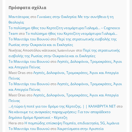
Πρόσφατα σχόλια
Μαντάτορας
στο
Γυναίκες στην Εκκλησία: Με την συνήθεια ή τη
θεολογία;
Το πολύσημο ήθος του Κερτεζίτη νεομάρτυρα Γιαλαμά… – Cognosco
Team
στο
Το πολύσημο ήθος του Κερτεζίτη νεομάρτυρα Γιαλαμά…
Το Μανιτάρι του Βουνού
στο
Περί της στρατιωτικής εισβολής της
Ρωσίας στην Ουκρανία και οι Εκκλησίες
Νικήτας Αποστόλου κάτοικος Ιωαννίνων
στο
Περί της στρατιωτικής
εισβολής της Ρωσίας στην Ουκρανία και οι Εκκλησίες
Το Μανιτάρι του Βουνού
στο
Ληστές, Δολοφόνοι, Τρομοκράτες, Άγιοι
και Απεργία Πείνας
Mast Oras
στο
Ληστές, Δολοφόνοι, Τρομοκράτες, Άγιοι και Απεργία
Πείνας
Το Μανιτάρι του Βουνού
στο
Ληστές, Δολοφόνοι, Τρομοκράτες, Άγιοι
και Απεργία Πείνας
Mast Oras
στο
Ληστές, Δολοφόνοι, Τρομοκράτες, Άγιοι και Απεργία
Πείνας
…ή τώρα ή ποτέ για τον δρόμο της Κέρτεζης. | | ΚΑΛΑΒΡΥΤΑ ΝΕΤ
στο
Να κάνουμε τις αναγκαίες παραχωρήσεις: Για τον απαράδεκτο
δημόσιο δρόμο Κραστικοί – Κέρτεζη
Hera
στο
Η πομπώδης επίσκεψη Πομπέο, επιδιαιτησία, 5G, λιμάνια
Το Μανιτάρι του Βουνού
στο
Χαιρετίσματα στην Αριστεία