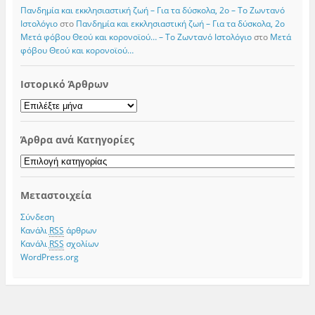
Πανδημία και εκκλησιαστική ζωή – Για τα δύσκολα, 2ο – Το Zωντανό
Iστολόγιο
στο
Πανδημία και εκκλησιαστική ζωή – Για τα δύσκολα, 2ο
Μετά φόβου Θεού και κορονοϊού… – Το Zωντανό Iστολόγιο
στο
Μετά
φόβου Θεού και κορονοϊού…
Ιστορικό Άρθρων
Ιστορικό
Άρθρων
Άρθρα ανά Κατηγορίες
Άρθρα
ανά
Κατηγορίες
Μεταστοιχεία
Σύνδεση
Κανάλι
RSS
άρθρων
Κανάλι
RSS
σχολίων
WordPress.org