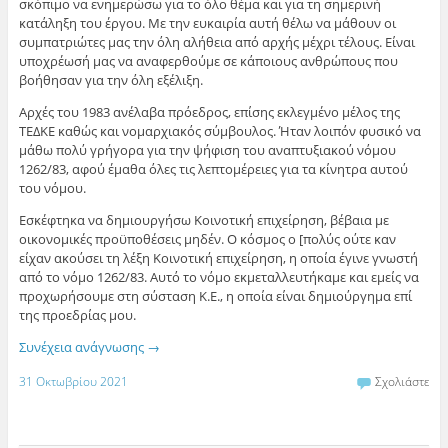
σκόπιμο να ενημερώσω για το όλο θέμα και για τη σημερινή
κατάληξη του έργου. Με την ευκαιρία αυτή θέλω να μάθουν οι
συμπατριώτες μας την όλη αλήθεια από αρχής μέχρι τέλους. Είναι
υποχρέωσή μας να αναφερθούμε σε κάποιους ανθρώπους που
βοήθησαν για την όλη εξέλιξη.
Αρχές του 1983 ανέλαβα πρόεδρος, επίσης εκλεγμένο μέλος της
ΤΕΔΚΕ καθώς και νομαρχιακός σύμβουλος. Ήταν λοιπόν φυσικό να
μάθω πολύ γρήγορα για την ψήφιση του αναπτυξιακού νόμου
1262/83, αφού έμαθα όλες τις λεπτομέρειες για τα κίνητρα αυτού
του νόμου.
Εσκέφτηκα να δημιουργήσω Κοινοτική επιχείρηση, βέβαια με
οικονομικές προϋποθέσεις μηδέν. Ο κόσμος ο [πολύς ούτε καν
είχαν ακούσει τη λέξη Κοινοτική επιχείρηση, η οποία έγινε γνωστή
από το νόμο 1262/83. Αυτό το νόμο εκμεταλλευτήκαμε και εμείς να
προχωρήσουμε στη σύσταση Κ.Ε., η οποία είναι δημιούργημα επί
της προεδρίας μου.
Συνέχεια ανάγνωσης
→
31 Οκτωβρίου 2021
Σχολιάστε