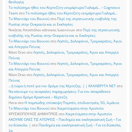
θεολογία;
Το πολύσημο ήθος του Κερτεζίτη νεομάρτυρα Γιαλαμά… – Cognosco
Team
στο
Το πολύσημο ήθος του Κερτεζίτη νεομάρτυρα Γιαλαμά…
Το Μανιτάρι του Βουνού
στο
Περί της στρατιωτικής εισβολής της
Ρωσίας στην Ουκρανία και οι Εκκλησίες
Νικήτας Αποστόλου κάτοικος Ιωαννίνων
στο
Περί της στρατιωτικής
εισβολής της Ρωσίας στην Ουκρανία και οι Εκκλησίες
Το Μανιτάρι του Βουνού
στο
Ληστές, Δολοφόνοι, Τρομοκράτες, Άγιοι
και Απεργία Πείνας
Mast Oras
στο
Ληστές, Δολοφόνοι, Τρομοκράτες, Άγιοι και Απεργία
Πείνας
Το Μανιτάρι του Βουνού
στο
Ληστές, Δολοφόνοι, Τρομοκράτες, Άγιοι
και Απεργία Πείνας
Mast Oras
στο
Ληστές, Δολοφόνοι, Τρομοκράτες, Άγιοι και Απεργία
Πείνας
…ή τώρα ή ποτέ για τον δρόμο της Κέρτεζης. | | ΚΑΛΑΒΡΥΤΑ ΝΕΤ
στο
Να κάνουμε τις αναγκαίες παραχωρήσεις: Για τον απαράδεκτο
δημόσιο δρόμο Κραστικοί – Κέρτεζη
Hera
στο
Η πομπώδης επίσκεψη Πομπέο, επιδιαιτησία, 5G, λιμάνια
Το Μανιτάρι του Βουνού
στο
Χαιρετίσματα στην Αριστεία
ΧΡΥΣΙΚΟΠΟΥΛΟΣ ΔΗΜΗΤΡΙΟΣ
στο
Χαιρετίσματα στην Αριστεία
ΑΚΟΥΜΕ ΟΛΕΣ ΤΙΣ ΑΠΟΨΕΙΣ – Πανδημία και εκκλησιαστική ζωή – Για
τα δύσκολα. |
στο
Πανδημία και εκκλησιαστική ζωή – Για τα δύσκολα,
2ο