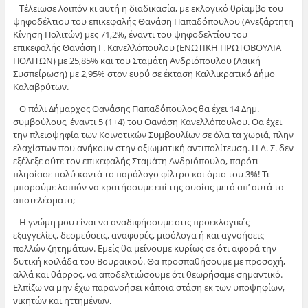
Τέλειωσε λοιπόν κι αυτή η διαδικασία, με εκλογικό θρίαμβο του
ψηφοδέλτιου του επικεφαλής Θανάση Παπαδόπουλου (Ανεξάρτητη
Κίνηση Πολιτών) μες 71,2%, έναντι του ψηφοδελτίου του
επικεφαλής Θανάση Γ. Κανελλόπουλου (ΕΝΩΤΙΚΗ ΠΡΩΤΟΒΟΥΛΙΑ
ΠΟΛΙΤΩΝ) με 25,85% και του Σταμάτη Ανδριόπουλου (Λαϊκή
Συσπείρωση) με 2,95% στον ευρύ σε έκταση Καλλικρατικό Δήμο
Καλαβρύτων.
Ο πάλι Δήμαρχος Θανάσης Παπαδόπουλος θα έχει 14 Δημ.
συμβούλους, έναντι 5 (1+4) του Θανάση Κανελλόπουλου. Θα έχει
την πλειοψηφία των Κοινοτικών Συμβουλίων σε όλα τα χωριά, πλην
ελαχίστων που ανήκουν στην αξιωματική αντιπολίτευση. Η Λ. Σ. δεν
εξέλεξε ούτε τον επικεφαλής Σταμάτη Ανδριόπουλο, παρότι
πλησίασε πολύ κοντά το παράλογο φίλτρο και όριο του 3%! Τι
μπορούμε λοιπόν να κρατήσουμε επί της ουσίας μετά απ’ αυτά τα
αποτελέσματα;
Η γνώμη μου είναι να αναδιφήσουμε στις προεκλογικές
εξαγγελίες, δεσμεύσεις, αναφορές, μισόλογα ή και αγνοήσεις
πολλών ζητημάτων. Εμείς θα μείνουμε κυρίως σε ότι αφορά την
δυτική κοιλάδα του Βουραϊκού. Θα προσπαθήσουμε με προσοχή,
αλλά και θάρρος, να αποδελτιώσουμε ότι θεωρήσαμε σημαντικό.
Ελπίζω να μην έχω παρανοήσει κάποια στάση εκ των υποψηφίων,
νικητών και ηττημένων.