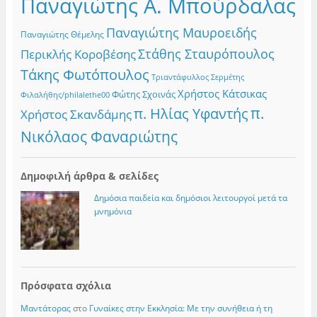
Παναγιώτης Α. Μπούρδαλας
Παναγιώτης Μαυροειδής
Παναγιώτης Θέμελης
Στάθης Σταυρόπουλος
Περικλής Κοροβέσης
Τάκης Φωτόπουλος
Τριαντάφυλλος Σερμέτης
Χρήστος Κάτσικας
Φώτης Σχοινάς
Φιλαλήθης/philalethe00
π.
π. Ηλίας Υφαντής
Χρήστος Σκανδάμης
Νικόλαος Φαναριώτης
Δημοφιλή άρθρα & σελίδες
Δημόσια παιδεία και δημόσιοι λειτουργοί μετά τα
μνημόνια
Πρόσφατα σχόλια
Μαντάτορας
στο
Γυναίκες στην Εκκλησία: Με την συνήθεια ή τη