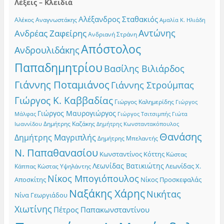
Λέξεις – Κλειδιά
Αλέξανδρος Σταθακιός
Αλέκος Αναγνωστάκης
Αμαλία Κ. Ηλιάδη
Αντώνης
Ανδρέας Ζαφείρης
Ανδριανή Στράνη
Απόστολος
Ανδρουλιδάκης
Παπαδημητρίου
Βασίλης Βιλιάρδος
Γιάννης Ποταμιάνος
Γιάννης Στρούμπας
Γιώργος Κ. Καββαδίας
Γιώργος Καλημερίδης
Γιώργος
Γιώργος Μαυρογιώργος
Γιώργος Τσιτσιμπής
Γιώτα
Μάλφας
Δημήτρης Καζάκης
Ιωαννίδου
Δημήτρης Κωνσταντακόπουλος
Θανάσης
Δημήτρης Μαγριπλής
Δημήτρης Μπελαντής
Ν. Παπαθανασίου
Κωνσταντίνος Κόττης
Κώστας
Λεωνίδας Βατικιώτης
Λεωνίδας Χ.
Κώστας Υψηλάντης
Κάππας
Νίκος Μπογιόπουλος
Αποσκίτης
Νίκος Προσκεφαλάς
Ναξάκης Χάρης
Νικήτας
Νίνα Γεωργιάδου
Χιωτίνης
Πέτρος Παπακωνσταντίνου