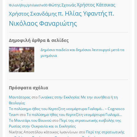
Χρήστος Κάτσικας
Φώτης Σχοινάς
Φιλαλήθης/philalethe00
π.
π. Ηλίας Υφαντής
Χρήστος Σκανδάμης
Νικόλαος Φαναριώτης
Δημοφιλή άρθρα & σελίδες
Δημόσια παιδεία και δημόσιοι λειτουργοί μετά τα
μνημόνια
Πρόσφατα σχόλια
Μαντάτορας
στο
Γυναίκες στην Εκκλησία: Με την συνήθεια ή τη
θεολογία;
Το πολύσημο ήθος του Κερτεζίτη νεομάρτυρα Γιαλαμά… – Cognosco
Team
στο
Το πολύσημο ήθος του Κερτεζίτη νεομάρτυρα Γιαλαμά…
Το Μανιτάρι του Βουνού
στο
Περί της στρατιωτικής εισβολής της
Ρωσίας στην Ουκρανία και οι Εκκλησίες
Νικήτας Αποστόλου κάτοικος Ιωαννίνων
στο
Περί της στρατιωτικής