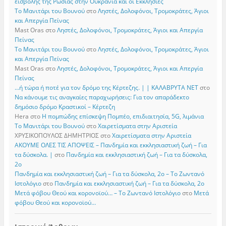
εισβολής της Ρωσίας στην Ουκρανία και οι Εκκλησίες
Το Μανιτάρι του Βουνού
στο
Ληστές, Δολοφόνοι, Τρομοκράτες, Άγιοι
και Απεργία Πείνας
Mast Oras
στο
Ληστές, Δολοφόνοι, Τρομοκράτες, Άγιοι και Απεργία
Πείνας
Το Μανιτάρι του Βουνού
στο
Ληστές, Δολοφόνοι, Τρομοκράτες, Άγιοι
και Απεργία Πείνας
Mast Oras
στο
Ληστές, Δολοφόνοι, Τρομοκράτες, Άγιοι και Απεργία
Πείνας
…ή τώρα ή ποτέ για τον δρόμο της Κέρτεζης. | | ΚΑΛΑΒΡΥΤΑ ΝΕΤ
στο
Να κάνουμε τις αναγκαίες παραχωρήσεις: Για τον απαράδεκτο
δημόσιο δρόμο Κραστικοί – Κέρτεζη
Hera
στο
Η πομπώδης επίσκεψη Πομπέο, επιδιαιτησία, 5G, λιμάνια
Το Μανιτάρι του Βουνού
στο
Χαιρετίσματα στην Αριστεία
ΧΡΥΣΙΚΟΠΟΥΛΟΣ ΔΗΜΗΤΡΙΟΣ
στο
Χαιρετίσματα στην Αριστεία
ΑΚΟΥΜΕ ΟΛΕΣ ΤΙΣ ΑΠΟΨΕΙΣ – Πανδημία και εκκλησιαστική ζωή – Για
τα δύσκολα. |
στο
Πανδημία και εκκλησιαστική ζωή – Για τα δύσκολα,
2ο
Πανδημία και εκκλησιαστική ζωή – Για τα δύσκολα, 2ο – Το Zωντανό
Iστολόγιο
στο
Πανδημία και εκκλησιαστική ζωή – Για τα δύσκολα, 2ο
Μετά φόβου Θεού και κορονοϊού… – Το Zωντανό Iστολόγιο
στο
Μετά
φόβου Θεού και κορονοϊού…