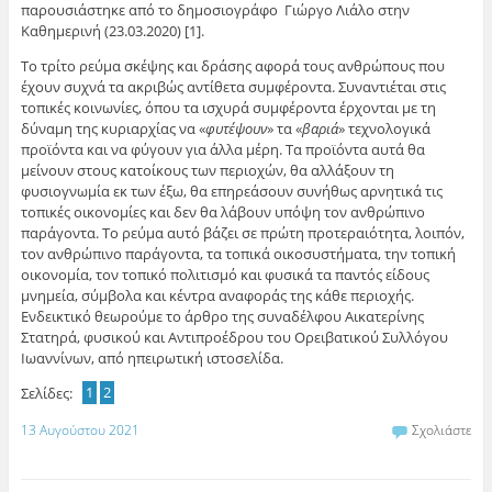
παρουσιάστηκε από το δημοσιογράφο Γιώργο Λιάλο στην
Καθημερινή (23.03.2020) [1].
Το τρίτο ρεύμα σκέψης και δράσης αφορά τους ανθρώπους που
έχουν συχνά τα ακριβώς αντίθετα συμφέροντα. Συναντιέται στις
τοπικές κοινωνίες, όπου τα ισχυρά συμφέροντα έρχονται με τη
δύναμη της κυριαρχίας να «
φυτέψουν
» τα «
βαριά
» τεχνολογικά
προϊόντα και να φύγουν για άλλα μέρη. Τα προϊόντα αυτά θα
μείνουν στους κατοίκους των περιοχών, θα αλλάξουν τη
φυσιογνωμία εκ των έξω, θα επηρεάσουν συνήθως αρνητικά τις
τοπικές οικονομίες και δεν θα λάβουν υπόψη τον ανθρώπινο
παράγοντα. Το ρεύμα αυτό βάζει σε πρώτη προτεραιότητα, λοιπόν,
τον ανθρώπινο παράγοντα, τα τοπικά οικοσυστήματα, την τοπική
οικονομία, τον τοπικό πολιτισμό και φυσικά τα παντός είδους
μνημεία, σύμβολα και κέντρα αναφοράς της κάθε περιοχής.
Ενδεικτικό θεωρούμε το άρθρο της συναδέλφου Αικατερίνης
Στατηρά, φυσικού και Αντιπροέδρου του Ορειβατικού Συλλόγου
Ιωαννίνων, από ηπειρωτική ιστοσελίδα.
Σελίδες:
1
2
13 Αυγούστου 2021
Σχολιάστε