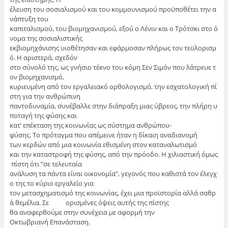
έλευση του σοσιαλισμού και του κομμουνισμού προϋποθέτει την α
νάπτυξη του
καπιταλισμού, του βιομηχανισμού, εξού ο Λένιν και ο Τρότσκι στο ό
νομα της σοσιαλιστικής
εκβιομηχάνισης υιοθέτησαν και εφάρμοσαν πλήρως τον τεϋλορισμ
ό. Η αριστερά, σχεδόν
στο σύνολό της, ως γνήσιο τέκνο του κόμη Σεν Σιμόν που λάτρευε τ
ον βιομηχανισμό,
κυριευμένη από τον εργαλειακό ορθολογισμό, την εσχατολογική πί
στη για την ανθρώπινη
παντοδυναμία, συνέβαλλε στην διάπραξη μιας ύβρεος, την πλήρη υ
ποταγή της φύσης και
κατ’ επέκταση της κοινωνίας ως σύστημα ανθρώπου-
φύσης. Το πρόταγμα που απέμεινε ήταν η δίκαιη αναδιανομή
των κερδών από μια κοινωνία εθισμένη στον καταναλωτισμό
και την καταστροφή της φύσης, από την πρόοδο. Η χιλιαστική όμως
πίστη ότι “σε τελευταία
ανάλυση τα πάντα είναι οικονομία”, γεγονός που καθιστά τον έλεγχ
ο της το κύριο εργαλείο για
τον μετασχηματισμό της κοινωνίας, έχει μια προϊστορία αλλά σαθρ
ά θεμέλια. Σε ορισμένες όψεις αυτής της πίστης
θα αναφερθούμε στην συνέχεια με αφορμή την
Οκτωβριανή Επανάσταση.