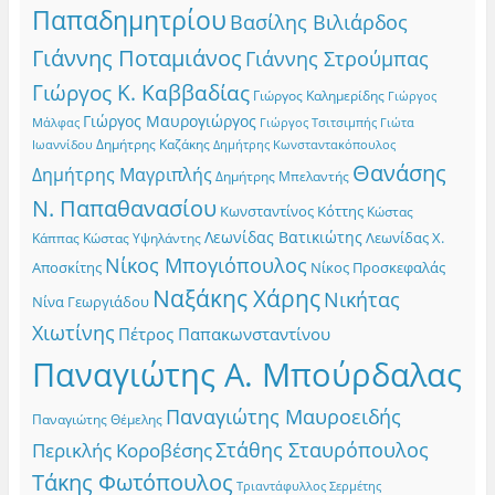
Παπαδημητρίου
Βασίλης Βιλιάρδος
Γιάννης Ποταμιάνος
Γιάννης Στρούμπας
Γιώργος Κ. Καββαδίας
Γιώργος Καλημερίδης
Γιώργος
Γιώργος Μαυρογιώργος
Γιώργος Τσιτσιμπής
Γιώτα
Μάλφας
Δημήτρης Καζάκης
Ιωαννίδου
Δημήτρης Κωνσταντακόπουλος
Θανάσης
Δημήτρης Μαγριπλής
Δημήτρης Μπελαντής
Ν. Παπαθανασίου
Κωνσταντίνος Κόττης
Κώστας
Λεωνίδας Βατικιώτης
Λεωνίδας Χ.
Κώστας Υψηλάντης
Κάππας
Νίκος Μπογιόπουλος
Αποσκίτης
Νίκος Προσκεφαλάς
Ναξάκης Χάρης
Νικήτας
Νίνα Γεωργιάδου
Χιωτίνης
Πέτρος Παπακωνσταντίνου
Παναγιώτης Α. Μπούρδαλας
Παναγιώτης Μαυροειδής
Παναγιώτης Θέμελης
Στάθης Σταυρόπουλος
Περικλής Κοροβέσης
Τάκης Φωτόπουλος
Τριαντάφυλλος Σερμέτης