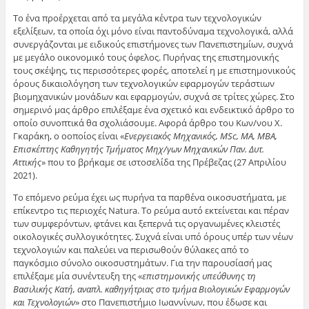
Το ένα προέρχεται από τα μεγάλα κέντρα των τεχνολογικών
εξελίξεων, τα οποία όχι μόνο είναι παντοδύναμα τεχνολογικά, αλλά
συνεργάζονται με ειδικούς επιστήμονες των Πανεπιστημίων, συχνά
με μεγάλο οικονομικό τους όφελος. Πυρήνας της επιστημονικής
τους σκέψης, τις περισσότερες φορές, αποτελεί η με επιστημονικούς
όρους δικαιολόγηση των τεχνολογικών εφαρμογών τεράστιων
βιομηχανικών μονάδων και εφαρμογών, συχνά σε τρίτες χώρες. Στο
σημερινό μας άρθρο επιλέξαμε ένα σχετικό και ενδεικτικό άρθρο το
οποίο συνοπτικά θα σχολιάσουμε. Αφορά άρθρο του Κων/νου Χ.
Γκαράκη, ο οοποίος είναι «
Ενεργειακός Μηχανικός, MSc, MA, MBA,
Eπισκέπτης Καθηγητής Τμήματος Μηχ/γων Μηχανικών Παν. Δυτ.
Αττικής
» που το βρήκαμε σε ιστοσελίδα της Πρέβεζας (27 Απριλίου
2021).
Το επόμενο ρεύμα έχει ως πυρήνα τα παρθένα οικοσυστήματα, με
επίκεντρο τις περιοχές Natura. Το ρεύμα αυτό εκτείνεται και πέραν
των συμφερόντων, φτάνει και ξεπερνά τις οργανωμένες κλειστές
οικολογικές συλλογικότητες. Συχνά είναι υπό όρους υπέρ των νέων
τεχνολογιών και παλεύει να περισωθούν θύλακες από το
παγκόσμιο σύνολο οικοσυστημάτων. Για την παρουσίασή μας
επιλέξαμε μία συνέντευξη της «
επιστημονικής υπεύθυνης τη
Βασιλικής Κατή, αναπλ. καθηγήτριας στο τμήμα Βιολογικών Εφαρμογών
και Τεχνολογιών
» στο Πανεπιστήμιο Ιωαννίνων, που έδωσε και