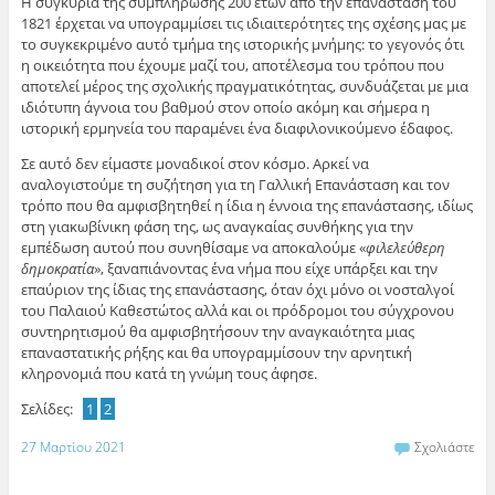
Η συγκυρία της συμπλήρωσης 200 ετών από την επανάσταση του
1821 έρχεται να υπογραμμίσει τις ιδιαιτερότητες της σχέσης μας με
το συγκεκριμένο αυτό τμήμα της ιστορικής μνήμης: το γεγονός ότι
η οικειότητα που έχουμε μαζί του, αποτέλεσμα του τρόπου που
αποτελεί μέρος της σχολικής πραγματικότητας, συνδυάζεται με μια
ιδιότυπη άγνοια του βαθμού στον οποίο ακόμη και σήμερα η
ιστορική ερμηνεία του παραμένει ένα διαφιλονικούμενο έδαφος.
Σε αυτό δεν είμαστε μοναδικοί στον κόσμο. Αρκεί να
αναλογιστούμε τη συζήτηση για τη Γαλλική Επανάσταση και τον
τρόπο που θα αμφισβητηθεί η ίδια η έννοια της επανάστασης, ιδίως
στη γιακωβίνικη φάση της, ως αναγκαίας συνθήκης για την
εμπέδωση αυτού που συνηθίσαμε να αποκαλούμε «
φιλελεύθερη
δημοκρατία
», ξαναπιάνοντας ένα νήμα που είχε υπάρξει και την
επαύριον της ίδιας της επανάστασης, όταν όχι μόνο οι νοσταλγοί
του Παλαιού Καθεστώτος αλλά και οι πρόδρομοι του σύγχρονου
συντηρητισμού θα αμφισβητήσουν την αναγκαιότητα μιας
επαναστατικής ρήξης και θα υπογραμμίσουν την αρνητική
κληρονομιά που κατά τη γνώμη τους άφησε.
Σελίδες:
1
2
27 Μαρτίου 2021
Σχολιάστε