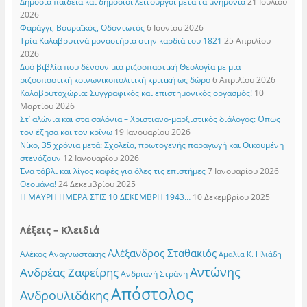
Δημόσια παιδεία και δημόσιοι λειτουργοί μετά τα μνημόνια
21 Ιουλίου
2026
Φαράγγι, Βουραϊκός, Οδοντωτός
6 Ιουνίου 2026
Τρία Καλαβρυτινά μοναστήρια στην καρδιά του 1821
25 Απριλίου
2026
Δυό βιβλία που δένουν μια ριζοσπαστική Θεολογία με μια
ριζοσπαστική κοινωνικοπολιτική κριτική ως δώρο
6 Απριλίου 2026
Καλαβρυτοχώρια: Συγγραφικός και επιστημονικός οργασμός!
10
Μαρτίου 2026
Στ’ αλώνια και στα σαλόνια – Χριστιανο-μαρξιστικός διάλογος: Όπως
τον έζησα και τον κρίνω
19 Ιανουαρίου 2026
Νίκο, 35 χρόνια μετά: Σχολεία, πρωτογενής παραγωγή και Οικουμένη
στενάζουν
12 Ιανουαρίου 2026
Ένα τάβλι και λίγος καφές για όλες τις επιστήμες
7 Ιανουαρίου 2026
Θεομάνα!
24 Δεκεμβρίου 2025
Η ΜΑΥΡΗ ΗΜΕΡΑ ΣΤΙΣ 10 ΔΕΚΕΜΒΡΗ 1943…
10 Δεκεμβρίου 2025
Λέξεις – Κλειδιά
Αλέξανδρος Σταθακιός
Αλέκος Αναγνωστάκης
Αμαλία Κ. Ηλιάδη
Αντώνης
Ανδρέας Ζαφείρης
Ανδριανή Στράνη
Απόστολος
Ανδρουλιδάκης