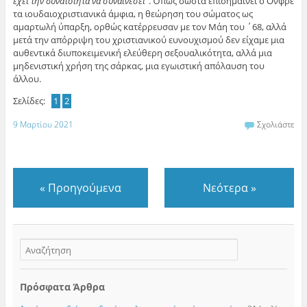
έχει την δυνατότητα να συναινέσει
”. Όπως σωστά επισημαίνει ο Ονφρέ
τα ιουδαιοχριστιανικά άμφια, η θεώρηση του σώματος ως
αμαρτωλή ύπαρξη, ορθώς κατέρρευσαν με τον Μάη του ΄68, αλλά
μετά την απόρριψη του χριστιανικού ευνουχισμού δεν είχαμε μια
αυθεντικά διυποκειμενική ελεύθερη σεξουαλικότητα, αλλά μια
μηδενιστική χρήση της σάρκας, μια εγωιστική απόλαυση του
άλλου.
Σελίδες:
1
2
9 Μαρτίου 2021
Σχολιάστε
«
Προηγούμενα
Νεότερα
»
Πρόσφατα Άρθρα