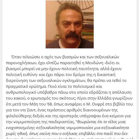
Όταν τελειώσει ο αχός των βιασμών και των σεξουαλικών
παρενοχλήσεων, έχει ελπίζω παραιτηθεί η Μενδώνη -διότι οι
βιασμοί μπορεί να μην έχουν πολιτική ταυτότητα, αλλά έχουν
πολιτική ευθύνη- και έχει πάρει τον δρόμο της η δικαστική
διερεύνηση των σεξουαλικών εγκλημάτων, θα πρέπει να τεθεί το
πραγματικό ερώτημα. Ποιό είναι το πολιτισμικό και
ανθρωπολογικό υπόβαθρο πάνω στο οποίο εδράζεται η απόλαυση
του κακού, ο ερωτισμός του σκότους; Λίγοι στην Ελλάδα γνωρίζουν
ότι μετά τον Μάη του ’68, όπως αναφέρει ο Μ. Ονφρέ στο βιβλίο του
για τον ντε Σαντ, ένας τεράστιος αριθμός διανοουμένων της
φιλελεύθερης δεξιάς και της αριστεράς υπέγραψαν ένα κείμενο για
την νομιμοποίηση της παιδεραστίας, “
θεωρώντας ότι το τέλος μιας
ενοχοποιημένης σεξουαλικότητας νομιμοποιούσε μια σεξουαλικότητα
χωρίς ηθική, όπως εκείνη που ο ενήλικας επιβάλλει στο παιδί που δεν