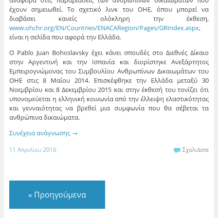
αναφορά στις παραβιάσεις των ανθρωπίνων δικαιωμάτων που
έχουν σημειωθεί. Το σχετικό λινκ του ΟΗΕ, όπου μπορεί να
διαβάσει κανείς ολόκληρη την έκθεση,
www.ohchr.org/EN/Countries/ENACARegion/Pages/GRIndex.aspx
,
είναι η σελίδα που αφορά την Ελλάδα.
Ο Pablo Juan Bohoslavsky έχει κάνει σπουδές στο Διεθνές Δίκαιο
στην Αργεντινή και την Ισπανία και διορίστηκε Ανεξάρτητος
Εμπειρογνώμονας του Συμβουλίου Ανθρωπίνων Δικαιωμάτων του
ΟΗΕ στις 8 Μαΐου 2014. Επισκέφθηκε την Ελλάδα μεταξύ 30
Νοεμβρίου και 8 Δεκεμβρίου 2015 και στην έκθεσή του τονίζει ότι
υπονομεύεται η ελληνική κοινωνία από την έλλειψη ελαστικότητας
και γενναιότητας να βρεθεί μια συμφωνία που θα σέβεται τα
ανθρώπινα δικαιώματα.
Συνέχεια ανάγνωσης
→
11 Απριλίου 2016
Σχολιάστε
«
Προηγούμενα