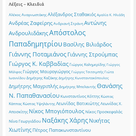
Λέξεις – Κλειδιά
Αλέξανδρος Σταθακιός
Αλέκος Αναγνωστάκης
Αμαλία Κ. Ηλιάδη
Αντώνης
Ανδρέας Ζαφείρης
Ανδριανή Στράνη
Απόστολος
Ανδρουλιδάκης
Παπαδημητρίου
Βασίλης Βιλιάρδος
Γιάννης Ποταμιάνος
Γιάννης Στρούμπας
Γιώργος Κ. Καββαδίας
Γιώργος Καλημερίδης
Γιώργος
Γιώργος Μαυρογιώργος
Γιώργος Τσιτσιμπής
Γιώτα
Μάλφας
Δημήτρης Καζάκης
Ιωαννίδου
Δημήτρης Κωνσταντακόπουλος
Θανάσης
Δημήτρης Μαγριπλής
Δημήτρης Μπελαντής
Ν. Παπαθανασίου
Κωνσταντίνος Κόττης
Κώστας
Λεωνίδας Βατικιώτης
Λεωνίδας Χ.
Κώστας Υψηλάντης
Κάππας
Νίκος Μπογιόπουλος
Αποσκίτης
Νίκος Προσκεφαλάς
Ναξάκης Χάρης
Νικήτας
Νίνα Γεωργιάδου
Χιωτίνης
Πέτρος Παπακωνσταντίνου