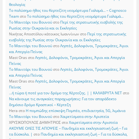
θεολογία;
Το πολύσημο ήθος του Κερτεζίτη νεομάρτυρα Γιαλαμά… – Cognosco
Team
στο
Το πολύσημο ήθος του Κερτεζίτη νεομάρτυρα Γιαλαμά…
Το Μανιτάρι του Βουνού
στο
Περί της στρατιωτικής εισβολής της
Ρωσίας στην Ουκρανία και οι Εκκλησίες
Νικήτας Αποστόλου κάτοικος Ιωαννίνων
στο
Περί της στρατιωτικής
εισβολής της Ρωσίας στην Ουκρανία και οι Εκκλησίες
Το Μανιτάρι του Βουνού
στο
Ληστές, Δολοφόνοι, Τρομοκράτες, Άγιοι
και Απεργία Πείνας
Mast Oras
στο
Ληστές, Δολοφόνοι, Τρομοκράτες, Άγιοι και Απεργία
Πείνας
Το Μανιτάρι του Βουνού
στο
Ληστές, Δολοφόνοι, Τρομοκράτες, Άγιοι
και Απεργία Πείνας
Mast Oras
στο
Ληστές, Δολοφόνοι, Τρομοκράτες, Άγιοι και Απεργία
Πείνας
…ή τώρα ή ποτέ για τον δρόμο της Κέρτεζης. | | ΚΑΛΑΒΡΥΤΑ ΝΕΤ
στο
Να κάνουμε τις αναγκαίες παραχωρήσεις: Για τον απαράδεκτο
δημόσιο δρόμο Κραστικοί – Κέρτεζη
Hera
στο
Η πομπώδης επίσκεψη Πομπέο, επιδιαιτησία, 5G, λιμάνια
Το Μανιτάρι του Βουνού
στο
Χαιρετίσματα στην Αριστεία
ΧΡΥΣΙΚΟΠΟΥΛΟΣ ΔΗΜΗΤΡΙΟΣ
στο
Χαιρετίσματα στην Αριστεία
ΑΚΟΥΜΕ ΟΛΕΣ ΤΙΣ ΑΠΟΨΕΙΣ – Πανδημία και εκκλησιαστική ζωή – Για
τα δύσκολα. |
στο
Πανδημία και εκκλησιαστική ζωή – Για τα δύσκολα,