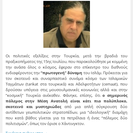
Οι πολιτικές εξελίξεις στην Τουρκία, μετά την βραδιά του
πραξικοπήματος της 15ης Ιουλίου, που παρακολούθησε με κομμένη
την ανάσα όλος ο κόσμος, έφεραν στο επίκεντρο του διεθνούς
ενδιαφέροντος την
“πρωτογενή” δύναμη
του Ισλάμ. Πρόκειται για
τον σκοτεινό και συναρπαστικό συνάμα κόσμο των Ισλαμικών
Ταγμάτων (tarikat στα τουρκικά) και Αδελφοτήτων (cemaat), που
δρούσαν υπόγεια στις μουσουλμανικές κοινωνίες αλλά και στην
“κοσμική” Τουρκία ανέκαθεν. Φάνηκε, επίσης, ότι
ο σημερινός
πόλεμος στην Μέση Ανατολή είναι κάτι πιο πολύπλοκο,
σκοτεινό και μυστηριώδες
από μια απλή σύγκρουση δύο
αντίθετων γεωπολιτικών στρατοπέδων, μια “ιδεολογική” διαμάχη
που κατά βάθος γίνεται για τα πετρέλαια ή ένας “πόλεμος δύο
πολιτισμών”, όπως τον όρισε ο Χάντινγκτον.
Συνέχεια ανάγνωσης
→