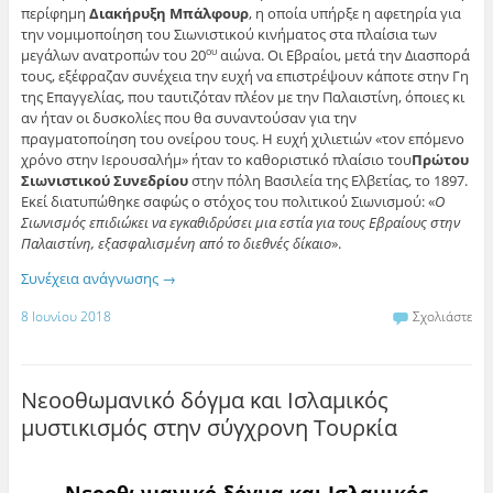
περίφημη
Διακήρυξη Μπάλφουρ
, η οποία υπήρξε η αφετηρία για
την νομιμοποίηση του Σιωνιστικού κινήματος στα πλαίσια των
μεγάλων ανατροπών του 20
αιώνα. Οι Εβραίοι, μετά την Διασπορά
ου
τους, εξέφραζαν συνέχεια την ευχή να επιστρέψουν κάποτε στην Γη
της Επαγγελίας, που ταυτιζόταν πλέον με την Παλαιστίνη, όποιες κι
αν ήταν οι δυσκολίες που θα συναντούσαν για την
πραγματοποίηση του ονείρου τους. Η ευχή χιλιετιών «τον επόμενο
χρόνο στην Ιερουσαλήμ» ήταν το καθοριστικό πλαίσιο του
Πρώτου
Σιωνιστικού Συνεδρίου
στην πόλη Βασιλεία της Ελβετίας, το 1897.
Εκεί διατυπώθηκε σαφώς ο στόχος του πολιτικού Σιωνισμού: «
Ο
Σιωνισμός επιδιώκει να εγκαθιδρύσει μια εστία για τους Εβραίους στην
Παλαιστίνη, εξασφαλισμένη από το διεθνές δίκαιο
».
Συνέχεια ανάγνωσης
→
8 Ιουνίου 2018
Σχολιάστε
Νεοοθωμανικό δόγμα και Ισλαμικός
μυστικισμός στην σύγχρονη Τουρκία