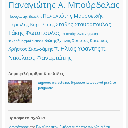
Παναγιώτης Α. Μπούρδαλας
Παναγιώτης Μαυροειδής
Παναγιώτης Θέμελης
Στάθης Σταυρόπουλος
Περικλής Κοροβέσης
Τάκης Φωτόπουλος
Τριαντάφυλλος Σερμέτης
Χρήστος Κάτσικας
Φώτης Σχοινάς
Φιλαλήθης/philalethe00
π.
π. Ηλίας Υφαντής
Χρήστος Σκανδάμης
Νικόλαος Φαναριώτης
Δημοφιλή άρθρα & σελίδες
Δημόσια παιδεία και δημόσιοι λειτουργοί μετά τα
μνημόνια
Πρόσφατα σχόλια
Μαντάτορας
στο
Γυναίκες στην Εκκλησία: Με την συνήθεια ή τη