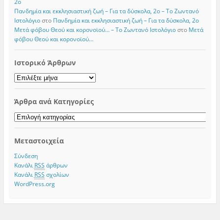
2ο
Πανδημία και εκκλησιαστική ζωή – Για τα δύσκολα, 2ο – Το Zωντανό
Iστολόγιο
στο
Πανδημία και εκκλησιαστική ζωή – Για τα δύσκολα, 2ο
Μετά φόβου Θεού και κορονοϊού… – Το Zωντανό Iστολόγιο
στο
Μετά
φόβου Θεού και κορονοϊού…
Ιστορικό Άρθρων
Ιστορικό
Άρθρων
Άρθρα ανά Κατηγορίες
Άρθρα
ανά
Κατηγορίες
Μεταστοιχεία
Σύνδεση
Κανάλι
RSS
άρθρων
Κανάλι
RSS
σχολίων
WordPress.org