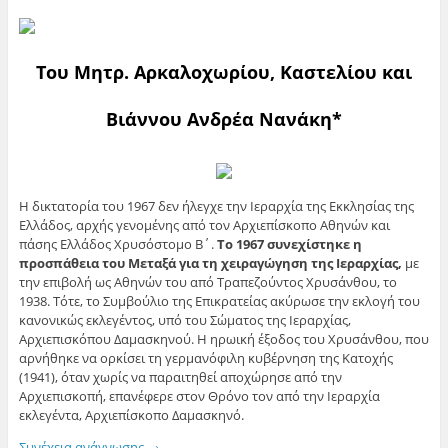
Του Μητρ. Αρκαλοχωρίου, Καστελίου και
Βιάννου Ανδρέα Νανάκη*
Η δικτατορία του 1967 δεν ήλεγχε την Ιεραρχία της Εκκλησίας της
Ελλάδος, αρχής γενομένης από τον Αρχιεπίσκοπο Αθηνών και
πάσης Ελλάδος Χρυσόστομο Β΄.
Το 1967 συνεχίστηκε η
προσπάθεια του Μεταξά για τη χειραγώγηση της Ιεραρχίας,
με
την επιβολή ως Αθηνών του από Τραπεζούντος Χρυσάνθου, το
1938. Τότε, το Συμβούλιο της Επικρατείας ακύρωσε την εκλογή του
κανονικώς εκλεγέντος, υπό του Σώματος της Ιεραρχίας,
Αρχιεπισκόπου Δαμασκηνού. Η ηρωική έξοδος του Χρυσάνθου, που
αρνήθηκε να ορκίσει τη γερμανόφιλη κυβέρνηση της Κατοχής
(1941), όταν χωρίς να παραιτηθεί αποχώρησε από την
Αρχιεπισκοπή, επανέφερε στον Θρόνο τον από την Ιεραρχία
εκλεγέντα, Αρχιεπίσκοπο Δαμασκηνό.
Συνέχεια ανάγνωσης
→