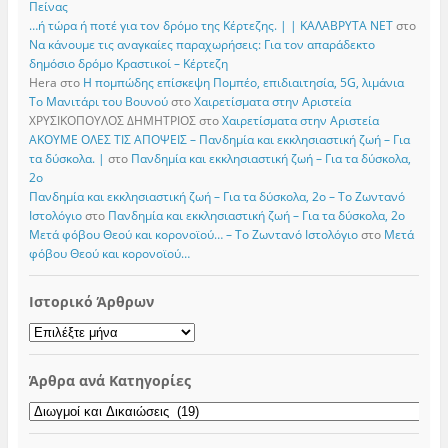
Πείνας
…ή τώρα ή ποτέ για τον δρόμο της Κέρτεζης. | | ΚΑΛΑΒΡΥΤΑ ΝΕΤ
στο
Να κάνουμε τις αναγκαίες παραχωρήσεις: Για τον απαράδεκτο
δημόσιο δρόμο Κραστικοί – Κέρτεζη
Hera
στο
Η πομπώδης επίσκεψη Πομπέο, επιδιαιτησία, 5G, λιμάνια
Το Μανιτάρι του Βουνού
στο
Χαιρετίσματα στην Αριστεία
ΧΡΥΣΙΚΟΠΟΥΛΟΣ ΔΗΜΗΤΡΙΟΣ
στο
Χαιρετίσματα στην Αριστεία
ΑΚΟΥΜΕ ΟΛΕΣ ΤΙΣ ΑΠΟΨΕΙΣ – Πανδημία και εκκλησιαστική ζωή – Για
τα δύσκολα. |
στο
Πανδημία και εκκλησιαστική ζωή – Για τα δύσκολα,
2ο
Πανδημία και εκκλησιαστική ζωή – Για τα δύσκολα, 2ο – Το Zωντανό
Iστολόγιο
στο
Πανδημία και εκκλησιαστική ζωή – Για τα δύσκολα, 2ο
Μετά φόβου Θεού και κορονοϊού… – Το Zωντανό Iστολόγιο
στο
Μετά
φόβου Θεού και κορονοϊού…
Ιστορικό Άρθρων
Ιστορικό
Άρθρων
Άρθρα ανά Κατηγορίες
Άρθρα
ανά