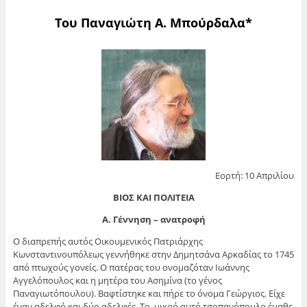
Του Παναγιώτη Α. Μπούρδαλα*
Εορτή: 10 Απριλίου
ΒΙΟΣ ΚΑΙ ΠΟΛΙΤΕΙΑ
Α. Γέννηση – ανατροφή
Ο διαπρεπής αυτός Οικουμενικός Πατριάρχης
Κωνσταντινουπόλεως γεννήθηκε στην Δημητσάνα Αρκαδίας το 1745
από πτωχούς γονείς. Ο πατέρας του ονομαζόταν Ιωάννης
Αγγελόπουλος και η μητέρα του Ασημίνα (το γένος
Παναγιωτόπουλου). Βαφτίστηκε και πήρε το όνομα Γεώργιος. Είχε
έναν αδελφό και δύο αδελφές. Το μικρό αυτό τσοπανόπουλο έμαθε