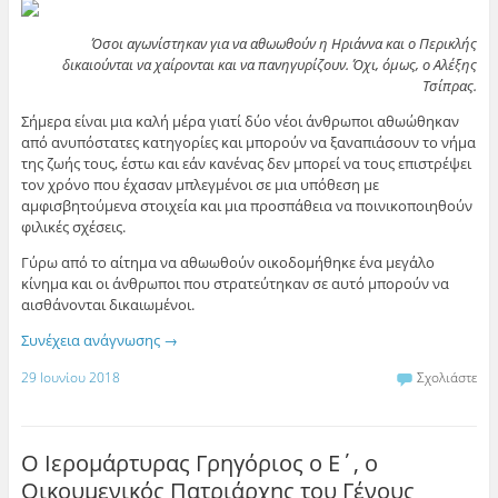
Όσοι αγωνίστηκαν για να αθωωθούν η Ηριάννα και ο Περικλής
δικαιούνται να χαίρονται και να πανηγυρίζουν. Όχι, όμως, ο Αλέξης
Τσίπρας.
Σήμερα είναι μια καλή μέρα γιατί δύο νέοι άνθρωποι αθωώθηκαν
από ανυπόστατες κατηγορίες και μπορούν να ξαναπιάσουν το νήμα
της ζωής τους, έστω και εάν κανένας δεν μπορεί να τους επιστρέψει
τον χρόνο που έχασαν μπλεγμένοι σε μια υπόθεση με
αμφισβητούμενα στοιχεία και μια προσπάθεια να ποινικοποιηθούν
φιλικές σχέσεις.
Γύρω από το αίτημα να αθωωθούν οικοδομήθηκε ένα μεγάλο
κίνημα και οι άνθρωποι που στρατεύτηκαν σε αυτό μπορούν να
αισθάνονται δικαιωμένοι.
Συνέχεια ανάγνωσης
→
29 Ιουνίου 2018
Σχολιάστε
Ο Ιερομάρτυρας Γρηγόριος ο Ε΄, ο
Οικουμενικός Πατριάρχης του Γένους