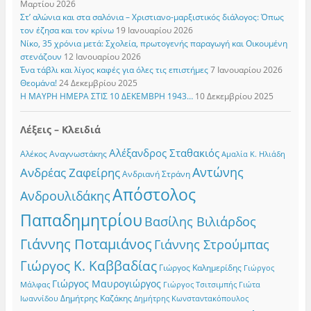
Μαρτίου 2026
Στ’ αλώνια και στα σαλόνια – Χριστιανο-μαρξιστικός διάλογος: Όπως
τον έζησα και τον κρίνω
19 Ιανουαρίου 2026
Νίκο, 35 χρόνια μετά: Σχολεία, πρωτογενής παραγωγή και Οικουμένη
στενάζουν
12 Ιανουαρίου 2026
Ένα τάβλι και λίγος καφές για όλες τις επιστήμες
7 Ιανουαρίου 2026
Θεομάνα!
24 Δεκεμβρίου 2025
Η ΜΑΥΡΗ ΗΜΕΡΑ ΣΤΙΣ 10 ΔΕΚΕΜΒΡΗ 1943…
10 Δεκεμβρίου 2025
Λέξεις – Κλειδιά
Αλέξανδρος Σταθακιός
Αλέκος Αναγνωστάκης
Αμαλία Κ. Ηλιάδη
Αντώνης
Ανδρέας Ζαφείρης
Ανδριανή Στράνη
Απόστολος
Ανδρουλιδάκης
Παπαδημητρίου
Βασίλης Βιλιάρδος
Γιάννης Ποταμιάνος
Γιάννης Στρούμπας
Γιώργος Κ. Καββαδίας
Γιώργος Καλημερίδης
Γιώργος
Γιώργος Μαυρογιώργος
Γιώργος Τσιτσιμπής
Γιώτα
Μάλφας
Δημήτρης Καζάκης
Ιωαννίδου
Δημήτρης Κωνσταντακόπουλος