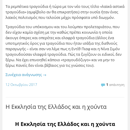
Τα ρεμπέτικα τραγούδια ή τώρα με τον νέο τους τίτλο «λαϊκά αστικά
τραγούδια» (αμφίβολο αν θα επικρατήσει) στην ουσία ήταν ένας
λαϊκός πολιτισμός που τελούσε μέχρι πρόσφατα υπό διωγμόν.
Τραγούδια του υπόκοσμου και του λούμπεν προλεταριάτου, που
δεν είχαν καμία σχέση με την καθώς πρέπει κοινωνία η οποία
άκουγε όπερες και οπερέτες και ελαφρά τραγούδια (άλλος ένα
υποτιμητικός όρος για τραγούδια που ήταν ισάξια της διεθνούς
παραγωγής – είναι σαν να λέμε πως η Εντίθ Πιαφ και η Νίνα Σιμόν
τραγουδούσαν ελαφρά τραγούδια. Πώς τα ζυγίζουν οι ειδικοί, δεν
ξέρω. Να έχει επινοηθεί κάποιο «τραγουδόζυγο» και να μην το
ξέρω; Κανείς δεν είναι βέβαιος για τις γνώσεις του).
Συνέχεια ανάγνωσης
→
12 Οκτωβρίου 2017
1
απάντηση
Η Εκκλησία της Ελλάδος και η χούντα
Η Εκκλησία της Ελλάδος και η χούντα