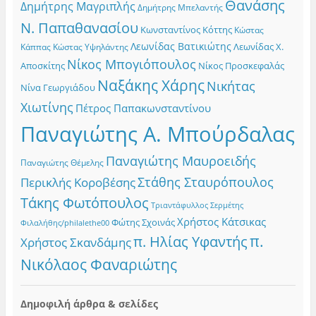
Θανάσης
Δημήτρης Μαγριπλής
Δημήτρης Μπελαντής
Ν. Παπαθανασίου
Κωνσταντίνος Κόττης
Κώστας
Λεωνίδας Βατικιώτης
Λεωνίδας Χ.
Κώστας Υψηλάντης
Κάππας
Νίκος Μπογιόπουλος
Αποσκίτης
Νίκος Προσκεφαλάς
Ναξάκης Χάρης
Νικήτας
Νίνα Γεωργιάδου
Χιωτίνης
Πέτρος Παπακωνσταντίνου
Παναγιώτης Α. Μπούρδαλας
Παναγιώτης Μαυροειδής
Παναγιώτης Θέμελης
Στάθης Σταυρόπουλος
Περικλής Κοροβέσης
Τάκης Φωτόπουλος
Τριαντάφυλλος Σερμέτης
Χρήστος Κάτσικας
Φώτης Σχοινάς
Φιλαλήθης/philalethe00
π.
π. Ηλίας Υφαντής
Χρήστος Σκανδάμης
Νικόλαος Φαναριώτης
Δημοφιλή άρθρα & σελίδες