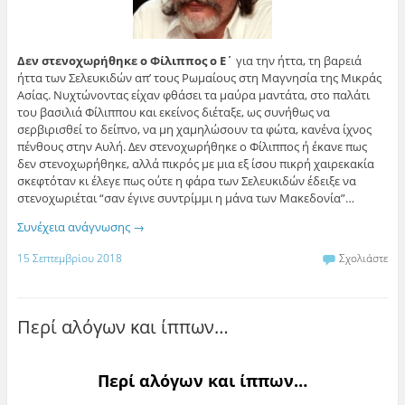
Δεν στενοχωρήθηκε ο Φίλιππος ο Ε΄
για την ήττα, τη βαρειά
ήττα των Σελευκιδών απ’ τους Ρωμαίους στη Μαγνησία της Μικράς
Ασίας. Νυχτώνοντας είχαν φθάσει τα μαύρα μαντάτα, στο παλάτι
του βασιλιά Φίλιππου και εκείνος διέταξε, ως συνήθως να
σερβιρισθεί το δείπνο, να μη χαμηλώσουν τα φώτα, κανένα ίχνος
πένθους στην Αυλή. Δεν στενοχωρήθηκε ο Φίλιππος ή έκανε πως
δεν στενοχωρήθηκε, αλλά πικρός με μια εξ ίσου πικρή χαιρεκακία
σκεφτόταν κι έλεγε πως ούτε η φάρα των Σελευκιδών έδειξε να
στενοχωριέται “σαν έγινε συντρίμμι η μάνα των Μακεδονία”…
Συνέχεια ανάγνωσης
→
15 Σεπτεμβρίου 2018
Σχολιάστε
Περί αλόγων και ίππων…
Περί αλόγων και ίππων…