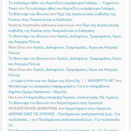
Το πολύσημο ήθος του Κερτεζίτη νεομάρτυρα Γιαλαμά… – Cognosco
Team
στο
Το πολύσημο ήθος του Κερτεζίτη νεομάρτυρα Γιαλαμά…
Το Μανιτάρι του Βουνού
στο
Περί της στρατιωτικής εισβολής της
Ρωσίας στην Ουκρανία και οι Εκκλησίες
Νικήτας Αποστόλου κάτοικος Ιωαννίνων
στο
Περί της στρατιωτικής
εισβολής της Ρωσίας στην Ουκρανία και οι Εκκλησίες
Το Μανιτάρι του Βουνού
στο
Ληστές, Δολοφόνοι, Τρομοκράτες, Άγιοι
και Απεργία Πείνας
Mast Oras
στο
Ληστές, Δολοφόνοι, Τρομοκράτες, Άγιοι και Απεργία
Πείνας
Το Μανιτάρι του Βουνού
στο
Ληστές, Δολοφόνοι, Τρομοκράτες, Άγιοι
και Απεργία Πείνας
Mast Oras
στο
Ληστές, Δολοφόνοι, Τρομοκράτες, Άγιοι και Απεργία
Πείνας
…ή τώρα ή ποτέ για τον δρόμο της Κέρτεζης. | | ΚΑΛΑΒΡΥΤΑ ΝΕΤ
στο
Να κάνουμε τις αναγκαίες παραχωρήσεις: Για τον απαράδεκτο
δημόσιο δρόμο Κραστικοί – Κέρτεζη
Hera
στο
Η πομπώδης επίσκεψη Πομπέο, επιδιαιτησία, 5G, λιμάνια
Το Μανιτάρι του Βουνού
στο
Χαιρετίσματα στην Αριστεία
ΧΡΥΣΙΚΟΠΟΥΛΟΣ ΔΗΜΗΤΡΙΟΣ
στο
Χαιρετίσματα στην Αριστεία
ΑΚΟΥΜΕ ΟΛΕΣ ΤΙΣ ΑΠΟΨΕΙΣ – Πανδημία και εκκλησιαστική ζωή – Για
τα δύσκολα. |
στο
Πανδημία και εκκλησιαστική ζωή – Για τα δύσκολα,
2ο
Πανδημία και εκκλησιαστική ζωή – Για τα δύσκολα, 2ο – Το Zωντανό