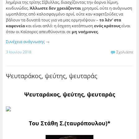
λημέρια της τρίτης Σίβυλλας, διασχίζοντας την άορνο λίμνη,
κινδυνώδες.
Άλλωστε
δεν χρειάζονται
χρησμοί, ούτε η ανάγνωση
ωμοπλάτης από καλοσφαγμένο αρνί, ούτε καν καφετζούδες να
βάλουν τα δυνατά τους για να μας ορμηνέψουν –
το λέν’ στα
καφενεία
και είναι απλό: η έσχατη κατάπτωση
ενός κράτους
είναι
όταν οι Καίσαρες απευθύνονται σε
μη νοήμονες
.
Συνέχεια ανάγνωσης
→
3 Ιουνίου 2018
Σχολιάστε
Ψευταράκος, ψεύτης, ψευταράς
Ψευταράκος, ψεύτης, ψευταράς
Του Στάθη Σ.(ταυρόπουλου)*