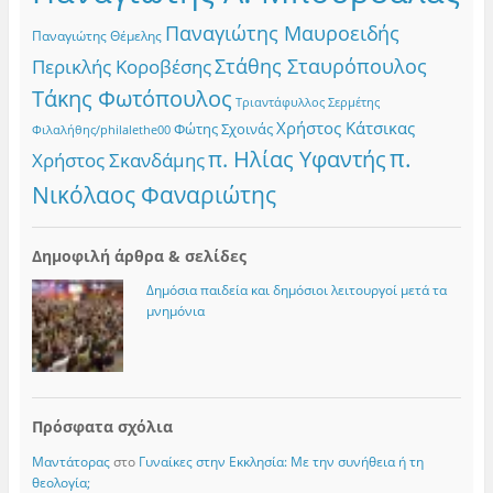
Παναγιώτης Μαυροειδής
Παναγιώτης Θέμελης
Στάθης Σταυρόπουλος
Περικλής Κοροβέσης
Τάκης Φωτόπουλος
Τριαντάφυλλος Σερμέτης
Χρήστος Κάτσικας
Φώτης Σχοινάς
Φιλαλήθης/philalethe00
π.
π. Ηλίας Υφαντής
Χρήστος Σκανδάμης
Νικόλαος Φαναριώτης
Δημοφιλή άρθρα & σελίδες
Δημόσια παιδεία και δημόσιοι λειτουργοί μετά τα
μνημόνια
Πρόσφατα σχόλια
Μαντάτορας
στο
Γυναίκες στην Εκκλησία: Με την συνήθεια ή τη
θεολογία;