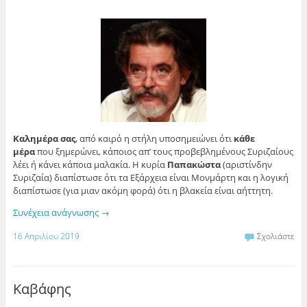
Καλημέρα σας
, από καιρό η στήλη υποσημειώνει ότι
κάθε
μέρα
που ξημερώνει, κάποιος απ’ τους προβεβλημένους Συριζαίους
λέει ή κάνει κάποια μαλακία. Η κυρία
Παπακώστα
(αριστίνδην
Συριζαία) διαπίστωσε ότι τα Εξάρχεια είναι Μονμάρτη και η λογική
διαπίστωσε (για μιαν ακόμη φορά) ότι η βλακεία είναι αήττητη.
Συνέχεια ανάγνωσης
→
16 Απριλίου 2019
Σχολιάστε
Καβάφης