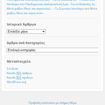
Iστολόγιο
στο
Πανδημία και εκκλησιαστική ζωή – Για τα δύσκολα, 2ο
Μετά φόβου Θεού και κορονοϊού… – Το Zωντανό Iστολόγιο
στο
Μετά
φόβου Θεού και κορονοϊού…
Ιστορικό Άρθρων
Ιστορικό
Άρθρων
Άρθρα ανά Κατηγορίες
Άρθρα
ανά
Κατηγορίες
Μεταστοιχεία
Σύνδεση
Κανάλι
RSS
άρθρων
Κανάλι
RSS
σχολίων
WordPress.org
Προβολή ιστότοπου με πλήρες Θέμα