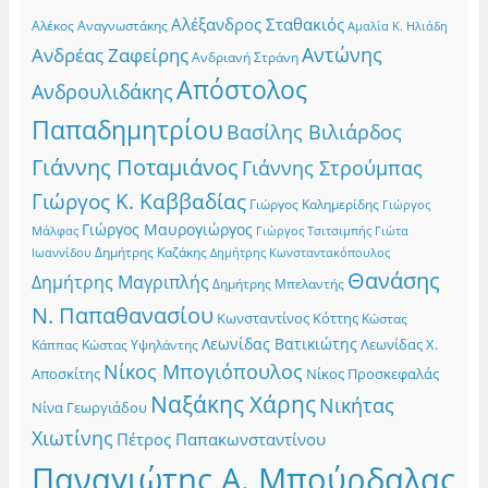
Αλέξανδρος Σταθακιός
Αλέκος Αναγνωστάκης
Αμαλία Κ. Ηλιάδη
Αντώνης
Ανδρέας Ζαφείρης
Ανδριανή Στράνη
Απόστολος
Ανδρουλιδάκης
Παπαδημητρίου
Βασίλης Βιλιάρδος
Γιάννης Ποταμιάνος
Γιάννης Στρούμπας
Γιώργος Κ. Καββαδίας
Γιώργος Καλημερίδης
Γιώργος
Γιώργος Μαυρογιώργος
Γιώργος Τσιτσιμπής
Γιώτα
Μάλφας
Δημήτρης Καζάκης
Ιωαννίδου
Δημήτρης Κωνσταντακόπουλος
Θανάσης
Δημήτρης Μαγριπλής
Δημήτρης Μπελαντής
Ν. Παπαθανασίου
Κωνσταντίνος Κόττης
Κώστας
Λεωνίδας Βατικιώτης
Λεωνίδας Χ.
Κώστας Υψηλάντης
Κάππας
Νίκος Μπογιόπουλος
Αποσκίτης
Νίκος Προσκεφαλάς
Ναξάκης Χάρης
Νικήτας
Νίνα Γεωργιάδου
Χιωτίνης
Πέτρος Παπακωνσταντίνου
Παναγιώτης Α. Μπούρδαλας