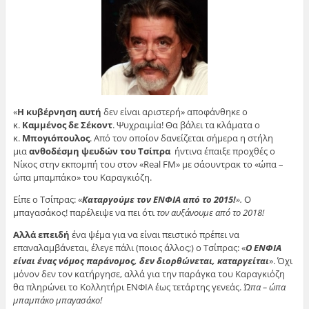
«
Η κυβέρνηση αυτή
δεν είναι αριστερή» αποφάνθηκε ο
κ.
Καμμένος δε Σέκοντ
. Ψυχραιμία! Θα βάλει τα κλάματα ο
κ.
Μπογιόπουλος
. Από τον οποίον δανείζεται σήμερα η στήλη
μια
ανθοδέσμη ψευδών του Τσίπρα
ήντινα έπαιξε προχθές ο
Νίκος στην εκπομπή του στον «Real FΜ» με σάουντρακ το «ώπα –
ώπα μπαμπάκο» του Καραγκιόζη.
Είπε ο Τσίπρας: «
Καταργούμε τον ΕΝΦΙΑ από το 2015!
».
Ο
μπαγασάκος! παρέλειψε να πει ότι
τον αυξάνουμε από το 2018!
Αλλά επειδή
ένα ψέμα για να είναι πειστικό πρέπει να
επαναλαμβάνεται, έλεγε πάλι (ποιος άλλος;) ο Τσίπρας: «
Ο ΕΝΦΙΑ
είναι ένας νόμος παράνομος, δεν διορθώνεται, καταργείται
». Όχι
μόνον δεν τον κατήργησε, αλλά για την παράγκα του Καραγκιόζη
θα πληρώνει το Κολλητήρι ΕΝΦΙΑ έως τετάρτης γενεάς.
Ώπα – ώπα
μπαμπάκο μπαγασάκο!