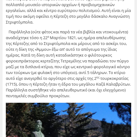
πολλαπλό μουσείο ιστορικών αρχείων ή προβιομηχανικών
εργαλείων, αλλά και κέντρο ευρύτερου πολιτισμού. Αυτή είναι η μία
τιμή που ακόμη οφείλει η Κέρτεζη στο μεγάλο δάσκαλο Αναγνώστη
Στριφτόμπολα.
Παράλληλα (ούτε φέτος και παρά τα νέα βιβλία και ντοκουμέντα)
αναδείχτηκε τόσο η 22
Μαρτίου 1821, ως ημέρα απελευθέρωσης
α
της Κέρτεζης από το Στριφτόμπολα και μέρους από το ασκέρι του,
ούτε η δίκη της «Άμμου» έξω απ’ αυτό το απόγευμα της ίδιας
ημέρας. Κατά τη δίκη αυτή καταδικάστηκε ο φιλότουρκος
φοροειπράκτορας κερτεζίτης Τετρεμέλης να παραδώσει τον πύργο
μαζί με τα διπλανά κτίρια, που είχε ως κεντρικό φορολογικό κέντρο
των τούρκων (με φυλακή στο υπόγειο), αντί 5 τάληρων. Το κτίριο
αυτό είχε ανεγερθεί το αργότερο στις αρχές της 2
τουρκοκρατίας
ης
(1715), όπου η Κέρτεζη ήταν η έδρα του μεγάλου Καζά Καλαβρύτων.
Παράλληλα συστήθηκε νέο απελευθερωτικό (και όχι ελεγχόμενο)
πενταμελές συμβούλιο προκρίτων.