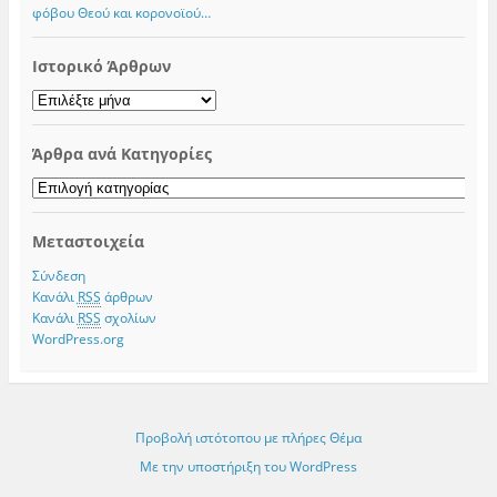
φόβου Θεού και κορονοϊού…
Ιστορικό Άρθρων
Ιστορικό
Άρθρων
Άρθρα ανά Κατηγορίες
Άρθρα
ανά
Κατηγορίες
Μεταστοιχεία
Σύνδεση
Κανάλι
RSS
άρθρων
Κανάλι
RSS
σχολίων
WordPress.org
Προβολή ιστότοπου με πλήρες Θέμα
Με την υποστήριξη του WordPress