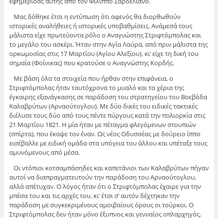
εφημερίδας αυτής από τον Φίλιππο Σαρδελιάνο.
Μας δόθηκε έτσι η εντύπωση ότι αφενός θα διορθωθούν
ιστορικές αναλήθειες ή ιστορικές υποβαθμίσεις. Ανάμεσά τους
μάλιστα είχε πρωτεύοντα ρόλο ο Αναγνώστης Στριφτόμπολας και
το μεγάλο του ασκέρι. Ήταν στην Αγία Λαύρα, από πριν μάλιστα της
ορκωμοσίας στις 17 Μαρτίου (Αγίου Αλεξίου), κι’ είχε τη δική του
σημαία (Φοίνικας) που κρατούσε ο Αναγνώστης Κορδής.
Με βάση όλα τα στοιχεία που ήρθαν στην επιφάνεια, ο
Στριφτόμπολας ήταν ταυτόχρονα το μυαλό και τα χέρια της
έγκαιρης εξανάγκασης σε παράδοση του στρατηγείου του Βοεβόδα
Καλαβρύτων (Αρναούτογλου). Με δύο δικές του ειδικές τακτικές
διέλυσε τους δύο από τους πέντε πύργους κατά την πολιορκία στις
21 Μαρτίου 1821. Η μία ήταν με πέταγμα φλεγόμενων στουπιών
(σπίρτα), που έκαψε τον έναν. Ως νέος Οδυσσέας με δούρειο ίππο
εισέβαλλε με ειδική ομάδα στα υπόγεια του άλλου και υπέταξε τους
αμυνόμενους από μέσα.
Οι ντόπιοι κοτσαμπάσηδες και καπετάνιοι των Καλαβρύτων πήγαν
αυτοί να διαπραγματευτούν την παράδοση του Αρναούτογλου,
αλλά απέτυχαν. Ο λόγος ήταν ότι ο Στριφτόμπολας έχαιρε για την
μπέσα του και τις αρχές του, κι’ έτσι σ’ αυτόν δέχτηκαν την
παράδοση με συγκεκριμένους αμοιβαίους όρους οι τούρκοι. Ο
Στριφτόμπολας δεν ήταν μόνο έξυπνος και γενναίος οπλαρχηγός,