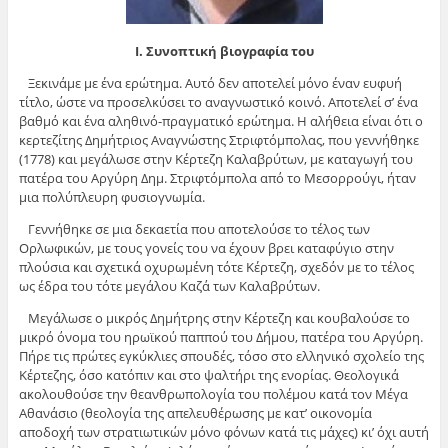
Ι. Συνοπτική βιογραφία του
Ξεκινάμε με ένα ερώτημα. Αυτό δεν αποτελεί μόνο έναν ευφυή
τίτλο, ώστε να προσελκύσει το αναγνωστικό κοινό. Αποτελεί σ’ ένα
βαθμό και ένα αληθινό-πραγματικό ερώτημα. Η αλήθεια είναι ότι ο
κερτεζίτης Δημήτριος Αναγνώστης Στριφτόμπολας, που γεννήθηκε
(1778) και μεγάλωσε στην Κέρτεζη Καλαβρύτων, με καταγωγή του
πατέρα του Αργύρη Δημ. Στριφτόμπολα από το Μεσορρούγι, ήταν
μια πολύπλευρη φυσιογνωμία.
Γεννήθηκε σε μια δεκαετία που αποτελούσε το τέλος των
Ορλωφικών, με τους γονείς του να έχουν βρει καταφύγιο στην
πλούσια και σχετικά οχυρωμένη τότε Κέρτεζη, σχεδόν με το τέλος
ως έδρα του τότε μεγάλου Καζά των Καλαβρύτων.
Μεγάλωσε ο μικρός Δημήτρης στην Κέρτεζη και κουβαλούσε το
μικρό όνομα του ηρωϊκού παππού του Δήμου, πατέρα του Αργύρη.
Πήρε τις πρώτες εγκύκλιες σπουδές, τόσο στο ελληνικό σχολείο της
Κέρτεζης, όσο κατόπιν και στο ψαλτήρι της ενορίας. Θεολογικά
ακολουθούσε την θεανθρωπολογία του πολέμου κατά τον Μέγα
Αθανάσιο (θεολογία της απελευθέρωσης με κατ’ οικονομία
αποδοχή των στρατιωτικών μόνο φόνων κατά τις μάχες) κι’ όχι αυτή