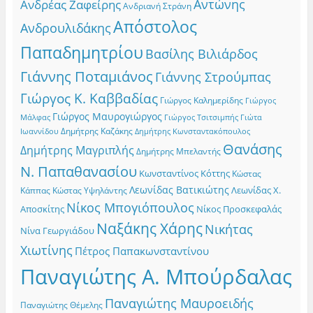
Αντώνης
Ανδρέας Ζαφείρης
Ανδριανή Στράνη
Απόστολος
Ανδρουλιδάκης
Παπαδημητρίου
Βασίλης Βιλιάρδος
Γιάννης Ποταμιάνος
Γιάννης Στρούμπας
Γιώργος Κ. Καββαδίας
Γιώργος Καλημερίδης
Γιώργος
Γιώργος Μαυρογιώργος
Γιώργος Τσιτσιμπής
Γιώτα
Μάλφας
Δημήτρης Καζάκης
Ιωαννίδου
Δημήτρης Κωνσταντακόπουλος
Θανάσης
Δημήτρης Μαγριπλής
Δημήτρης Μπελαντής
Ν. Παπαθανασίου
Κωνσταντίνος Κόττης
Κώστας
Λεωνίδας Βατικιώτης
Λεωνίδας Χ.
Κώστας Υψηλάντης
Κάππας
Νίκος Μπογιόπουλος
Αποσκίτης
Νίκος Προσκεφαλάς
Ναξάκης Χάρης
Νικήτας
Νίνα Γεωργιάδου
Χιωτίνης
Πέτρος Παπακωνσταντίνου
Παναγιώτης Α. Μπούρδαλας
Παναγιώτης Μαυροειδής
Παναγιώτης Θέμελης