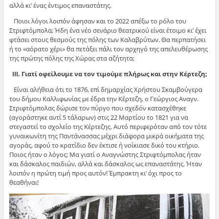
αλλά κι’ ένας έντιμος επαναστάτης.
Ποιοι λόγοι λοιπόν άφησαν και το 2022 απέξω το ρόλο του
Στριφτόμπολα; Ήδη ένα νέο σενάριο θεατρικού είναι έτοιμο κι’ έχει
φτάσει στους θεσμούς της πόλης των Καλαβρύτων. Θα περπατήσει
ή το «αόρατο χέρι» θα πετάξει πάλι τον αρχηγό της απελευθέρωσης
της πρώτης πόλης της Χώρας στα αζήτητα;
ΙΙΙ. Γιατί οφείλουμε να τον τιμούμε πλήρως και στην Κέρτεζη;
Είναι αλήθεια ότι το 1876, επί δημαρχίας Χρήστου Σκαμβούγερα
του δήμου Καλλιφωνίας με έδρα την Κέρτεζη, ο Γεώργιος Αναγν.
Στριφτόμπολας δώρισε τον πύργο που σχεδόν κατασχέθηκε
(αγοράστηκε αντί 5 τάλαρων) στις 22 Μαρτίου το 1821 για να
στεγαστεί το σχολείο της Κέρτεζης. Αυτό περιφερόταν από τον τότε
γυναικωνίτη της Παντάνασσας μέχρι διάφορα μικρά οικήματα της
αγοράς, αφού το κρατίδιο δεν έκτισε ή νοίκιασε δικό του κτήριο.
Ποιος ήταν ο λόγος; Μα γιατί ο Αναγνώστης Στριφτόμπολας ήταν
και δάσκαλος παιδιών, αλλά και δάσκαλος ως επαναστάτης. Ήταν
λοιπόν η πρώτη τιμή προς αυτόν! Έμπρακτη κι’ όχι προς το
θεαθήναι!