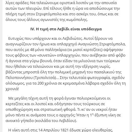
λίγες αράδες; Να τελειώνουμε οριστικά λοιπόν με την απουσία
αυτών των πλευρών. Επί τέλους ήλθε η ώρα να αποδώσουμε την
πλήρη τιμή στον Στριφτόμπολα και στο ασκέρι του, όπως και σε
όλους τους άλλους αγωνιστές της κωμόπολης.
IV
. Η τιμή στο Λεβίδι είναι υπόδειγμα
Ευτυχώς που υπάρχουν και οι Λεβιδιώτες. Αυτοί ξέρουν να
αναγνωρίζουν τον ήρωα και οπλαρχηγό Αναγνώστη Στριφτόμπολα,
που αυτός με 48 μόνο παλληκάρια (οι μισοί κερτεζίτες) αψήφησαν
τους φόβους των «συνετών» οπλαρχηγών, που ανέβηκαν από φόβο
ή άγνοια στα γύρω βουνά, όταν είδαν τα μιλιούνια των τούρκων
που ήθελαν να τελειώνουν και με αυτή την εξέγερση νωρίς,
βάζοντας μπροστά όλη την πολεμική μηχανή του πασαλικιού της
Πελοποννήσου (Τριπολιτσά)… Στην τελευταία φωτογραφία, σχεδόν
ολόσωμος, για τα 200 χρόνια σε κρεμασμένα λάβαρα σχεδόν όλη τη
χρονιά!
Με μεγάλη τέχνη αυτή τη φορά έγιναν πολιορκούμενοι οι
κερτεζίτες και οι λοιποί και οδήγησαν τους τούρκους σε
οπισθοχώρηση και στρατιωτική φθορά. Τι κι’ αν οι νεκροί ήταν
μόνο πέντε κι ανάμεσα τους ο αρχηγός; Ήταν η 1
έξυπνη νίκη σε
η
ανοικτό γήπεδο (κοιλάδα του Λεβιδίου).
Η νίκη αυτή στις 14 Απριλίου 1821 έδωσε χώρο ελευθερίας,