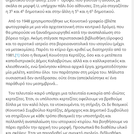
δημοτικού στην άλλη). Στον 1
όροφο, που γινόταν η άνοδος με
σκάλα σε μορφή U, υπήρχαν πάλι δύο αίθουσες. Στη μία στεγαζόταν
η 3
και 4
δημοτικού και στην άλλη η 5
και η 6
δημοτικού.
η
η
η
η
Από το 1948 χρησιμοποιήθηκε ως Κοινοτικό γραφείο (βλέπε
φωτογραφία με μια νέα αρχιτεκτονική στον κεντρικό δρόμο), που
θα μπορούσε να ξαναδημιουργηθεί κατά την αναπαλαίωση στο
βόρειο τοίχο. Ακόμη στέγασε περιστασιακά βιβλιοθήκη (όροφος)
και το αγροτικό ιατρείο στα βορειοανατολικά του ισογείου (μέχρι
να μετακομίσει). Παρότι το κτίριο έχει κριθεί ως διατηρητέο από το
1981,
[1]
τόσο η θεσμική Κοινότητα Κερτέζης, όσο και ο μετέπειτα
καποδιστριακός Δήμος Καλαβρύτων, αλλά και ο καλλικρατικός και
κλεισθενικός, ενώ ξεκίνησαν κάποια αρχικά έργα, χρηματοδότησαν
μία μελέτη, κατόπιν όλοι τον παράτησαν στη μοίρα του. Μάλιστα
ουσιαστικά δεν αντέδρασαν, ούτε όταν (απο)κλείστηκε κι’ ένα
παράθυρό του μεσημβρινά…
Τον τελευταίο καιρό υπάρχει μια τελευταία ευκαιρία από ιδιώτες
κερτεζίτες. Έτσι, οι υπόλοιποι κερτεζίτες οφείλουμε να βρεθούμε
δίπλα με τον καλό λόγο, τα ντοκουμέντα, τη στήριξη. Οι δε θεσμικοί
(Κοινοτικό Συμβούλιο Κερτέζης, Δήμαρχος και Δημοτικό Συμβούλιο)
να στηρίξουν με κάθε τρόπο (θεσμικό) την υποστήριξη και
πολλαπλή αναπαλαίωση του ιστορικού κτιρίου. Να βοηθήσουμε να
πάρει σχεδόν την αρχική του μορφή. Προσωπικά θα διαθέσω υλικό
και σκέψεις. Έτσι να παραδοθεί ως ανοικτό σχολείο, βιβλιοθήκη,