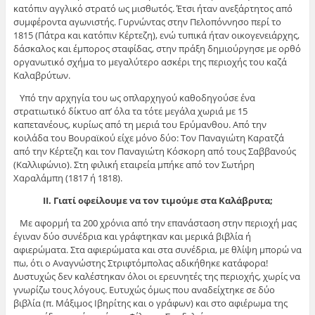
κατόπιν αγγλικό στρατό ως μισθωτός. Έτσι ήταν ανεξάρτητος από
συμφέροντα αγωνιστής. Γυρνώντας στην Πελοπόννησο περί το
1815 (Πάτρα και κατόπιν Κέρτεζη), ενώ τυπικά ήταν οικογενειάρχης,
δάσκαλος και έμπορος σταφίδας, στην πράξη δημιούργησε με ορθό
οργανωτικό σχήμα το μεγαλύτερο ασκέρι της περιοχής του καζά
Καλαβρύτων.
Υπό την αρχηγία του ως οπλαρχηγού καθοδηγούσε ένα
στρατιωτικό δίκτυο απ’ όλα τα τότε μεγάλα χωριά με 15
καπετανέους, κυρίως από τη μεριά του Ερύμανθου. Από την
κοιλάδα του Βουραϊκού είχε μόνο δύο: Τον Παναγιώτη Καρατζά
από την Κέρτεζη και τον Παναγιώτη Κόσκορη από τους Σαββανούς
(Καλλιφώνιο). Στη φιλική εταιρεία μπήκε από τον Σωτήρη
Χαραλάμπη (1817 ή 1818).
ΙΙ. Γιατί οφείλουμε να τον τιμούμε στα Καλάβρυτα;
Με αφορμή τα 200 χρόνια από την επανάσταση στην περιοχή μας
έγιναν δύο συνέδρια και γράφτηκαν και μερικά βιβλία ή
αφιερώματα. Στα αφιερώματα και στα συνέδρια, με θλίψη μπορώ να
πω, ότι ο Αναγνώστης Στριφτόμπολας αδικήθηκε κατάφορα!
Δυστυχώς δεν καλέστηκαν όλοι οι ερευνητές της περιοχής, χωρίς να
γνωρίζω τους λόγους. Ευτυχώς όμως που αναδείχτηκε σε δύο
βιβλία (π. Μάξιμος Ιβηρίτης και ο γράφων) και στο αφιέρωμα της