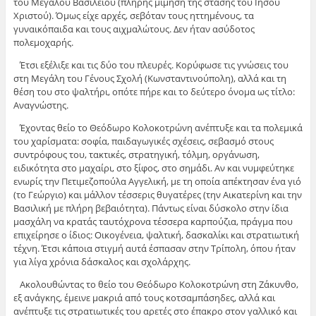
του Μεγάλου Βασιλείου (πλήρης μίμηση της στάσης του Ιησού
Χριστού). Όμως είχε αρχές, σεβόταν τους ηττημένους, τα
γυναικόπαιδα και τους αιχμαλώτους. Δεν ήταν ασύδοτος
πολεμοχαρής.
Έτσι εξέλιξε και τις δύο του πλευρές. Κορύφωσε τις γνώσεις του
στη Μεγάλη του Γένους Σχολή (Κωνσταντινούπολη), αλλά και τη
θέση του στο ψαλτήρι, οπότε πήρε και το δεύτερο όνομα ως τίτλο:
Αναγνώστης.
Έχοντας θείο το Θεόδωρο Κολοκοτρώνη ανέπτυξε και τα πολεμικά
του χαρίσματα: σοφία, παιδαγωγικές σχέσεις, σεβασμό στους
συντρόφους του, τακτικές, στρατηγική, τόλμη, οργάνωση,
ειδικότητα στο μαχαίρι, στο ξίφος, στο σημάδι. Αν και νυμφεύτηκε
ενωρίς την Πετιμεζοπούλα Αγγελική, με τη οποία απέκτησαν ένα γιό
(το Γεώργιο) και μάλλον τέσσερις θυγατέρες (την Αικατερίνη και την
Βασιλική με πλήρη βεβαιότητα). Πάντως είναι δύσκολο στην ίδια
μασχάλη να κρατάς ταυτόχρονα τέσσερα καρπούζια, πράγμα που
επιχείρησε ο ίδιος: Οικογένεια, ψαλτική, δασκαλίκι και στρατιωτική
τέχνη. Έτσι κάποια στιγμή αυτά έσπασαν στην Τρίπολη, όπου ήταν
για λίγα χρόνια δάσκαλος και σχολάρχης.
Ακολουθώντας το θείο του Θεόδωρο Κολοκοτρώνη στη Ζάκυνθο,
εξ ανάγκης, έμεινε μακριά από τους κοτσαμπάσηδες, αλλά και
ανέπτυξε τις στρατιωτικές του αρετές στο έπακρο στον γαλλικό και