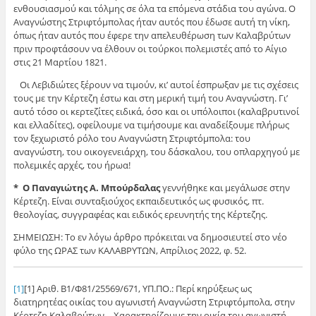
ενθουσιασμού και τόλμης σε όλα τα επόμενα στάδια του αγώνα. Ο
Αναγνώστης Στριφτόμπολας ήταν αυτός που έδωσε αυτή τη νίκη,
όπως ήταν αυτός που έφερε την απελευθέρωση των Καλαβρύτων
πριν προφτάσουν να έλθουν οι τούρκοι πολεμιστές από το Αίγιο
στις 21 Μαρτίου 1821.
Οι Λεβιδιώτες ξέρουν να τιμούν, κι’ αυτοί έσπρωξαν με τις σχέσεις
τους με την Κέρτεζη έστω και στη μερική τιμή του Αναγνώστη. Γι’
αυτό τόσο οι κερτεζίτες ειδικά, όσο και οι υπόλοιποι (καλαβρυτινοί
και ελλαδίτες), οφείλουμε να τιμήσουμε και αναδείξουμε πλήρως
τον ξεχωριστό ρόλο του Αναγνώστη Στριφτόμπολα: του
αναγνώστη, του οικογενειάρχη, του δάσκαλου, του οπλαρχηγού με
πολεμικές αρχές, του ήρωα!
* Ο Παναγιώτης Α. Μπούρδαλας
γεννήθηκε και μεγάλωσε στην
Κέρτεζη. Είναι συνταξιούχος εκπαιδευτικός ως φυσικός, πτ.
θεολογίας, συγγραφέας και ειδικός ερευνητής της Κέρτεζης.
ΣΗΜΕΙΩΣΗ: Το εν λόγω άρθρο πρόκειται να δημοσιευτεί στο νέο
φύλο της ΩΡΑΣ των ΚΑΛΑΒΡΥΤΩΝ, Απρίλιος 2022, φ. 52.
[1]
[1] Αριθ. Β1/Φ81/25569/671, ΥΠ.ΠΟ.: Περί κηρύξεως ως
διατηρητέας οικίας του αγωνιστή Αναγνώστη Στριφτόμπολα, στην
Κέρτεζη Καλαβρύτων… Χαρακτηρίζουμε την οικία του αγωνιστή