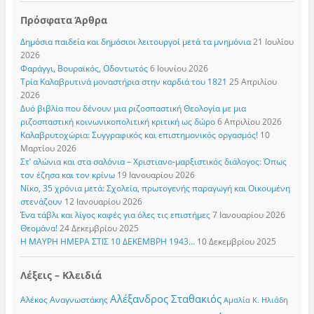
Πρόσφατα Άρθρα
Δημόσια παιδεία και δημόσιοι λειτουργοί μετά τα μνημόνια
21 Ιουλίου
2026
Φαράγγι, Βουραϊκός, Οδοντωτός
6 Ιουνίου 2026
Τρία Καλαβρυτινά μοναστήρια στην καρδιά του 1821
25 Απριλίου
2026
Δυό βιβλία που δένουν μια ριζοσπαστική Θεολογία με μια
ριζοσπαστική κοινωνικοπολιτική κριτική ως δώρο
6 Απριλίου 2026
Καλαβρυτοχώρια: Συγγραφικός και επιστημονικός οργασμός!
10
Μαρτίου 2026
Στ’ αλώνια και στα σαλόνια – Χριστιανο-μαρξιστικός διάλογος: Όπως
τον έζησα και τον κρίνω
19 Ιανουαρίου 2026
Νίκο, 35 χρόνια μετά: Σχολεία, πρωτογενής παραγωγή και Οικουμένη
στενάζουν
12 Ιανουαρίου 2026
Ένα τάβλι και λίγος καφές για όλες τις επιστήμες
7 Ιανουαρίου 2026
Θεομάνα!
24 Δεκεμβρίου 2025
Η ΜΑΥΡΗ ΗΜΕΡΑ ΣΤΙΣ 10 ΔΕΚΕΜΒΡΗ 1943…
10 Δεκεμβρίου 2025
Λέξεις – Κλειδιά
Αλέξανδρος Σταθακιός
Αλέκος Αναγνωστάκης
Αμαλία Κ. Ηλιάδη