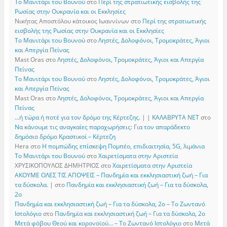
Το Μανιτάρι του Βουνού
στο
Περί της στρατιωτικής εισβολής της
Ρωσίας στην Ουκρανία και οι Εκκλησίες
Νικήτας Αποστόλου κάτοικος Ιωαννίνων
στο
Περί της στρατιωτικής
εισβολής της Ρωσίας στην Ουκρανία και οι Εκκλησίες
Το Μανιτάρι του Βουνού
στο
Ληστές, Δολοφόνοι, Τρομοκράτες, Άγιοι
και Απεργία Πείνας
Mast Oras
στο
Ληστές, Δολοφόνοι, Τρομοκράτες, Άγιοι και Απεργία
Πείνας
Το Μανιτάρι του Βουνού
στο
Ληστές, Δολοφόνοι, Τρομοκράτες, Άγιοι
και Απεργία Πείνας
Mast Oras
στο
Ληστές, Δολοφόνοι, Τρομοκράτες, Άγιοι και Απεργία
Πείνας
…ή τώρα ή ποτέ για τον δρόμο της Κέρτεζης. | | ΚΑΛΑΒΡΥΤΑ ΝΕΤ
στο
Να κάνουμε τις αναγκαίες παραχωρήσεις: Για τον απαράδεκτο
δημόσιο δρόμο Κραστικοί – Κέρτεζη
Hera
στο
Η πομπώδης επίσκεψη Πομπέο, επιδιαιτησία, 5G, λιμάνια
Το Μανιτάρι του Βουνού
στο
Χαιρετίσματα στην Αριστεία
ΧΡΥΣΙΚΟΠΟΥΛΟΣ ΔΗΜΗΤΡΙΟΣ
στο
Χαιρετίσματα στην Αριστεία
ΑΚΟΥΜΕ ΟΛΕΣ ΤΙΣ ΑΠΟΨΕΙΣ – Πανδημία και εκκλησιαστική ζωή – Για
τα δύσκολα. |
στο
Πανδημία και εκκλησιαστική ζωή – Για τα δύσκολα,
2ο
Πανδημία και εκκλησιαστική ζωή – Για τα δύσκολα, 2ο – Το Zωντανό
Iστολόγιο
στο
Πανδημία και εκκλησιαστική ζωή – Για τα δύσκολα, 2ο
Μετά φόβου Θεού και κορονοϊού… – Το Zωντανό Iστολόγιο
στο
Μετά