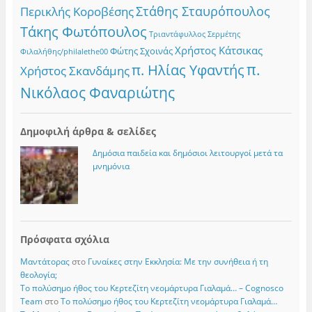
Στάθης Σταυρόπουλος
Περικλής Κοροβέσης
Τάκης Φωτόπουλος
Τριαντάφυλλος Σερμέτης
Χρήστος Κάτσικας
Φώτης Σχοινάς
Φιλαλήθης/philalethe00
π.
π. Ηλίας Υφαντής
Χρήστος Σκανδάμης
Νικόλαος Φαναριώτης
Δημοφιλή άρθρα & σελίδες
Δημόσια παιδεία και δημόσιοι λειτουργοί μετά τα
μνημόνια
Πρόσφατα σχόλια
Μαντάτορας
στο
Γυναίκες στην Εκκλησία: Με την συνήθεια ή τη
θεολογία;
Το πολύσημο ήθος του Κερτεζίτη νεομάρτυρα Γιαλαμά… – Cognosco
Team
στο
Το πολύσημο ήθος του Κερτεζίτη νεομάρτυρα Γιαλαμά…