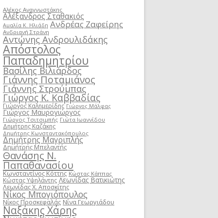
Αλέκος Αναγνωστάκης
Αλέξανδρος Σταθακιός
Ανδρέας Ζαφείρης
Αμαλία Κ. Ηλιάδη
Ανδριανή Στράνη
Αντώνης Ανδρουλιδάκης
Απόστολος
Παπαδημητρίου
Βασίλης Βιλιάρδος
Γιάννης Ποταμιάνος
Γιάννης Στρούμπας
Γιώργος Κ. Καββαδίας
Γιώργος Καλημερίδης
Γιώργος Μάλφας
Γιώργος Μαυρογιώργος
Γιώργος Τσιτσιμπής
Γιώτα Ιωαννίδου
Δημήτρης Καζάκης
Δημήτρης Κωνσταντακόπουλος
Δημήτρης Μαγριπλής
Δημήτρης Μπελαντής
Θανάσης Ν.
Παπαθανασίου
Κωνσταντίνος Κόττης
Κώστας Κάππας
Λεωνίδας Βατικιώτης
Κώστας Υψηλάντης
Λεωνίδας Χ. Αποσκίτης
Νίκος Μπογιόπουλος
Νίκος Προσκεφαλάς
Νίνα Γεωργιάδου
Ναξάκης Χάρης