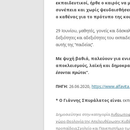
εκπαιδευτικοί, ήρθε ο καιρός να
συνέπεια και χωρίς ψευδαισθήσει
ο καθένας για το πρότυπο της κο
29 Ιουνίου, μαθητές, γονείς και δάσκαλ
δεξιότητες και αδεξιότητες του εκπαι
αυτής της ‘’παιδείας’’.
Με ψυχή βαθιά, παλεύουν για ενι
αποκλεισμούς, λαϊκή και δημοκρατ
έσονται πρώτοι
’’.
ΠΗΓΗ:
26.06.2020,
https://www.alfavita
* Ο Γιάννης Σπυράλατος είναι
εκπ
Δημοσιεύτηκε στην κατηγορία
Ανθρωποφ
χώρο
,
Θεολογία της Απελευθέρωσης
,
Κυβ
προπαίδεια
,
Σχολείο και Πανεπιστήμιο τω