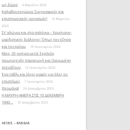
ως δώρο
6 Απριλίου 2026
Καλαβρυτοχώρια: Συγγραφικός και
επιστημονικός οργασμός!
10 Μαρτίου
2026
Στ’ αλώνια και στα σαλόνια – Χριστιανο-
μαρξιστικός διάλογος: Όπως τον έζησα
και τον κρίνω
19 Ιανουαρίου 2026
Νίκο, 35 χρόνια μετά: Σχολεία,
πρωτογενής παραγωγή και Οικουμένη
στενάζουν
12 Ιανουαρίου 2026
Ένα τάβλι και λίγος καφές για όλες τις
επιστήμες
7 Ιανουαρίου 2026
Θεομάνα!
24 Δεκεμβρίου 2025
Η ΜΑΥΡΗ ΗΜΕΡΑ ΣΤΙΣ 10 ΔΕΚΕΜΒΡΗ
1943…
10 Δεκεμβρίου 2025
ΛΈΞΕΙΣ – ΚΛΕΙΔΙΆ