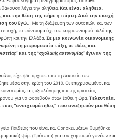
980. Ευφυολόγημα ή αναγραμματισμός, σε κάθε
νθάνουσα λέγει την αλήθεια.
Και είναι
αλήθεια,
 και την θέση της πήρε η πάρτη
.
Από την
εποχή
ωση του Εγώ…
Με τη διάψευση των ουτοπιών και των
 εποχή, το φάντασμα όχι του κομμουνισμού αλλά της
υρώπη και την Ελλάδα.
Σε μια κοινωνία οικονομικής
νωμένη τη μικρομεσαία τάξη, οι ιδέες και
ριστείας
’’ και της ‘
’σχολικής
αυτονομίας
’’ έγιναν της
υσίδας είχε ήδη αρχίσει από τη δεκαετία του
ηκε μέσα στην κρίση του 2010. Οι επιχρυσωμένοι και
 καινοτομίας, της αξιολόγησης και της αριστείας
ρόνου για να φορεθούν όταν έρθει η ώρα.
Τελευταία,
τους ‘’ανοιχτομάτηδες’’ που αναζητούν μια θέση
ργείο Παιδείας που είναι και Θρησκευμάτων θυμήθηκε
ειραματικά) ψάρι (Πρότυπα) για τον χορτασμό γονέων και