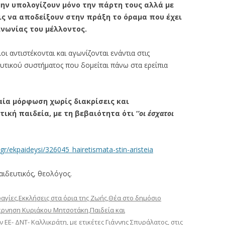
 μην υπολογίζουν μόνο την πάρτη τους αλλά με
ς να αποδείξουν στην πράξη το όραμα που έχει
ινωνίας του μέλλοντος.
οι αντιστέκονται και αγωνίζονται ενάντια στις
δευτικού συστήματος που δομείται πάνω στα ερείπια
αία μόρφωση χωρίς διακρίσεις και
ική παιδεία, με τη βεβαιότητα ότι ‘
’οι έσχατοι
.gr/ekpaideysi/326045_hairetismata-stin-aristeia
αιδευτικός, θεολόγος.
αγίες
,
Εκκλήσεις στα όρια της Ζωής
,
Θέα στο δημόσιο
έρνηση Κυριάκου Μητσοτάκη
,
Παιδεία και
ν ΕΕ- ΔΝΤ- Καλλικράτη
, με ετικέτες
Γιάννης Σπυράλατος
, στις