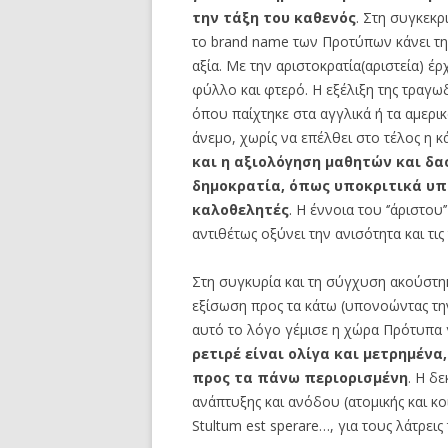
την
τάξη του καθενός
. Στη συγκεκρ
το brand name των Προτύπων κάνει τη
αξία. Με την αριστοκρατία(αριστεία) έ
φύλλο και φτερό. Η εξέλιξη της τραγω
όπου παίχτηκε στα αγγλικά ή τα αμερι
άνεμο, χωρίς να επέλθει στο τέλος η
και η αξιολόγηση μαθητών και δα
δημοκρατία, όπως
υποκριτικά υπ
καλοθελητές
. Η έννοια του ‘’άριστου
αντιθέτως οξύνει την ανισότητα και τις 
Στη συγκυρία και τη σύγχυση ακούστηκ
εξίσωση προς τα κάτω (υπονοώντας την
αυτό το λόγο γέμισε η χώρα Πρότυπα 
ρετιρέ είναι ολίγα και μετρημένα
προς τα πάνω περιορισμένη
. Η δ
ανάπτυξης και ανόδου (ατομικής και κο
Stultum est sperare…, για τους λάτρει