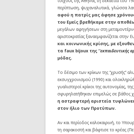
τοίχους της Αθήνας τη δεκαετία του 1
περίπτωση, ψυχαναλυτικά, γλώσσα λα
αφού η πατρίς μας άφησε χρόνους
του Εμείς βρεθήκαμε στην αποθέ
μεγάλων αφηγήσεων στη μεταμοντέρνα
αριστοκρατίας ξαναεμφανίζεται στην Ε
και κοινωνικής κρίσης, με εξουθε
τα faux bijoux της ‘
’εκπαιδευτικής α
μόδας.
Το δέσιμο των κρίκων της ‘’χρυσής’’ αλ
εκσυγχρονισμού (1990) και ολοκληρώθ
γυαλιστεροί κρίκοι της αυτονομίας, της
σφυρηλατήθηκαν επιμελώς σε βάθος χ
η αστραφτερή αριστεία τυφλώνει 
στον ήλιο των Προτύπων.
Αν και περίοδος καλοκαιρινή, το Υπου
τη σαρακοστή και βάφτισε το κρέας (Π