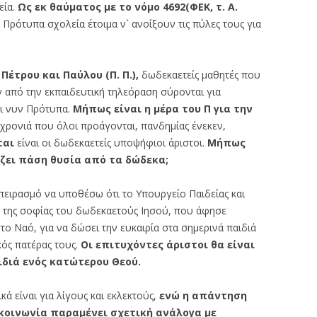
εία.
Ως εκ θαύματος με το
νόμο 4692(ΦΕΚ, τ. Α.
Πρότυπα σχολεία έτοιμα ν` ανοίξουν τις πύλες τους για
 Πέτρου και Παύλου (Π. Π.),
δωδεκαετείς μαθητές που
από την εκπαιδευτική τηλεόραση σύρονται για
αι νυν Πρότυπα.
Μήπως είναι η μέρα του Π
για την
 χρονιά που όλοι προάγονται, πανδημίας ένεκεν,
ται
είναι οι δωδεκαετείς υποψήφιοι άριστοι.
Μήπως
ίζει πάση θυσία από τα
δώδεκα;
πειρασμό να υποθέσω ότι το Υπουργείο Παιδείας και
της σοφίας του δωδεκαετούς Ιησού, που άφησε
το Ναό, για να δώσει την ευκαιρία στα σημερινά παιδιά
κός πατέρας τους.
Οι επιτυχόντες άριστοι θα είναι
ιδιά ενός κατώτερου Θεού.
κά είναι για λίγους και εκλεκτούς,
ενώ η
απάντηση
 κοινωνία παραμένει σχετική ανάλογα με