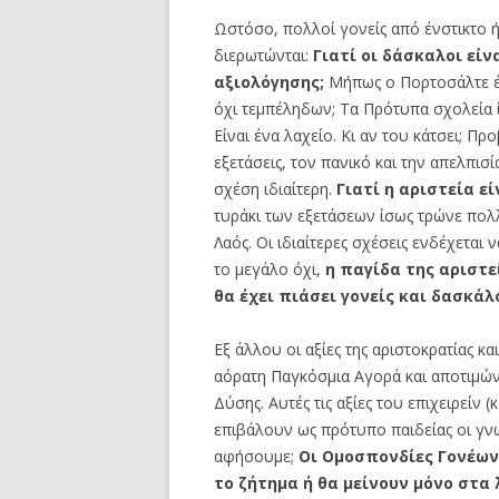
Ωστόσο, πολλοί γονείς από ένστικτο 
διερωτώνται:
Γιατί οι δάσκαλοι είν
αξιολόγησης;
Μήπως ο Πορτοσάλτε έχε
όχι τεμπέληδων; Τα Πρότυπα σχολεία ί
Είναι ένα λαχείο. Κι αν του κάτσει; Π
εξετάσεις, τον πανικό και την απελπισ
σχέση ιδιαίτερη.
Γιατί η αριστεία εί
τυράκι των εξετάσεων ίσως τρώνε πολλ
Λαός. Οι ιδιαίτερες σχέσεις ενδέχεται
το μεγάλο όχι,
η παγίδα της αριστε
θα έχει πιάσει γονείς και
δασκάλ
Εξ άλλου οι αξίες της αριστοκρατίας κ
αόρατη Παγκόσμια Αγορά και αποτιμώντ
Δύσης. Αυτές τις αξίες του επιχειρείν (
επιβάλουν ως πρότυπο παιδείας οι γν
αφήσουμε;
Οι Ομοσπονδίες Γονέων
το ζήτημα ή θα μείνουν μόνο στα λ