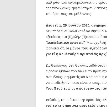
μαθητών που λιγουρεύονται την αριστ
111/12-6-2020)
εμφανίστηκαν δεκάδες 
του άριστους του μέλλοντος.
Δευτέρα, 29 Ιουνίου 2020, ανήμερα
δεν πρόλαβαν καλά καλά να σηκωθούν 
εξετάσεις στα (Π)ρώην (Π)ειραματικά κ
‘
’εκπαιδευτική αριστεία
’’
; Μια σχολική
φαίνεται ότι
οι μόνοι που εξετάζον
γιατί η κουλτούρα αριστείας αρχ
Ως θεολόγος, δεν θα αντισταθώ στον 
Θρησκευμάτων προβάλλει το πρότυπο 
άναυδους Γραμματείς και Φαρισαίους σ
να αποδείξουν ποιος είναι ο πραγματι
Υιοί Θεού ενώ οι αποτυχόντες πα
Βεβαίως, το πρότυπο της αριστείας τελι
για
το τι σημαίνει αριστεία στην