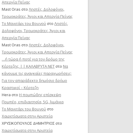
Απεργία Πείνας
Mast Oras
στο
Ληστές, Δολοφόνοι,
Τρομοκράτες, Άγιοι και Απεργία Πείνας
Το Μανιτάρι του Βουνού
στο
Ληστές,
Δολοφόνοι, Τρομοκράτες, Άγιοι και
Απεργία Πείνας
Mast Oras
στο
Ληστές, Δολοφόνοι,
Τρομοκράτες, Άγιοι και Απεργία Πείνας
…ή τώρα ή ποτέ για τον δρόμο της
Κέρτεζης. | | ΚΑΛΑΒΡΥΤΑ ΝΕΤ
στο
Να
κάνουμε τις αναγκαίες παραχωρήσεις:
Για τον απαράδεκτο δημόσιο δρόμο
Κραστικοί – Κέρτεζη
Hera
στο
Η πομπώδης επίσκεψη
Πομπέο, επιδιαιτησία, 5G, λιμάνια
Το Μανιτάρι του Βουνού
στο
Χαιρετίσματα στην Αριστεία
ΧΡΥΣΙΚΟΠΟΥΛΟΣ ΔΗΜΗΤΡΙΟΣ
στο
Χαιρετίσματα στην Αριστεία