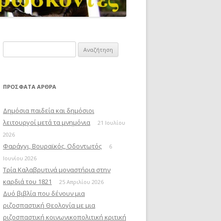
Αναζήτηση
για:
ΠΡΌΣΦΑΤΑ ΆΡΘΡΑ
Δημόσια παιδεία και δημόσιοι
λειτουργοί μετά τα μνημόνια
21 Ιουλίου
2026
Φαράγγι, Βουραϊκός, Οδοντωτός
6
Ιουνίου 2026
Τρία Καλαβρυτινά μοναστήρια στην
καρδιά του 1821
25 Απριλίου 2026
Δυό βιβλία που δένουν μια
ριζοσπαστική Θεολογία με μια
ριζοσπαστική κοινωνικοπολιτική κριτική