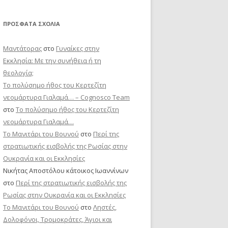
ΠΡΌΣΦΑΤΑ ΣΧΌΛΙΑ
Μαντάτορας
στο
Γυναίκες στην
Εκκλησία: Με την συνήθεια ή τη
θεολογία;
Το πολύσημο ήθος του Κερτεζίτη
νεομάρτυρα Γιαλαμά… – Cognosco Team
στο
Το πολύσημο ήθος του Κερτεζίτη
νεομάρτυρα Γιαλαμά…
Το Μανιτάρι του Βουνού
στο
Περί της
στρατιωτικής εισβολής της Ρωσίας στην
Ουκρανία και οι Εκκλησίες
Νικήτας Αποστόλου κάτοικος Ιωαννίνων
στο
Περί της στρατιωτικής εισβολής της
Ρωσίας στην Ουκρανία και οι Εκκλησίες
Το Μανιτάρι του Βουνού
στο
Ληστές,
Δολοφόνοι, Τρομοκράτες, Άγιοι και