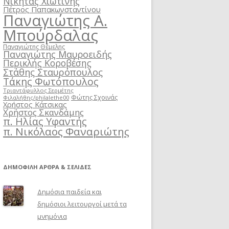
Νικήτας Χιωτίνης
Πέτρος Παπακωνσταντίνου
Παναγιώτης Α.
Μπούρδαλας
Παναγιώτης Θέμελης
Παναγιώτης Μαυροειδής
Περικλής Κοροβέσης
Στάθης Σταυρόπουλος
Τάκης Φωτόπουλος
Τριαντάφυλλος Σερμέτης
Φώτης Σχοινάς
Φιλαλήθης/philalethe00
Χρήστος Κάτσικας
Χρήστος Σκανδάμης
π. Ηλίας Υφαντής
π. Νικόλαος Φαναριώτης
ΔΗΜΟΦΙΛΉ ΆΡΘΡΑ & ΣΕΛΊΔΕΣ
Δημόσια παιδεία και
δημόσιοι λειτουργοί μετά τα
μνημόνια