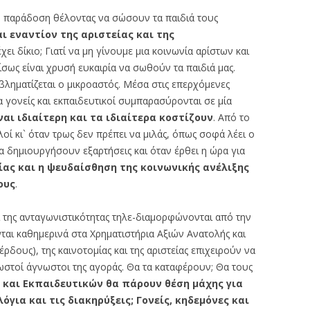
ή παράδοση θέλοντας να σώσουν τα παιδιά τους
αι εναντίον της αριστείας και της
ι δίκιο; Γιατί να μη γίνουμε μια κοινωνία αρίστων και
σως είναι χρυσή ευκαιρία να σωθούν τα παιδιά μας.
ροβληματίζεται ο μικροαστός. Μέσα στις επερχόμενες
ία γονείς και εκπαιδευτικοί συμπαρασύρονται σε μία
ναι ιδιαίτερη και τα
ιδιαίτερα κοστίζουν
. Από το
οί κι` όταν τρως δεν πρέπει να μιλάς, όπως σοφά λέει ο
 να δημιουργήσουν εξαρτήσεις και όταν έρθει η ώρα για
ίας και η ψευδαίσθηση της κοινωνικής ανέλιξης
ους
.
αι της ανταγωνιστικότητας τηλε-διαμορφώνονται από την
αι καθημερινά στα Χρηματιστήρια Αξιών Ανατολής και
κέρδους), της καινοτομίας και της αριστείας επιχειρούν να
ωστοί άγνωστοι της αγοράς. Θα τα καταφέρουν; Θα τους
 και Εκπαιδευτικών θα πάρουν θέση μάχης για
όγια και τις διακηρύξεις; Γονείς, κηδεμόνες και