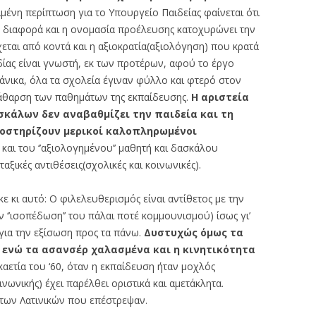
ιμένη περίπτωση για το Υπουργείο Παιδείας φαίνεται ότι
 διαφορά και η ονομασία προέλευσης κατοχυρώνει την
ρχεται από κοντά και η αξιοκρατία(αξιολόγηση) που κρατά
δίας είναι γνωστή, εκ των προτέρων, αφού το έργο
κάνικα, όλα τα σχολεία έγιναν φύλλο και φτερό στον
 κάθαρση των παθημάτων της εκπαίδευσης.
Η αριστεία
σκάλων δεν αναβαθμίζει την παιδεία και τη
οστηρίζουν μερικοί καλοπληρωμένοι
’’ και του ‘’αξιολογημένου’’ μαθητή και δασκάλου
ταξικές αντιθέσεις(σχολικές και κοινωνικές).
ε κι αυτό: Ο φιλελευθερισμός είναι αντίθετος με την
 ‘’ισοπέδωση’’ του πάλαι ποτέ κομμουνισμού) ίσως γι’
για την εξίσωση προς τα πάνω.
Δυστυχώς όμως τα
, ενώ τα ασανσέρ
χαλασμένα και η κινητικότητα
εκαετία του ‘60, όταν η εκπαίδευση ήταν μοχλός
ινωνικής) έχει παρέλθει οριστικά και αμετάκλητα.
ς των Λατινικών που επέστρεψαν.