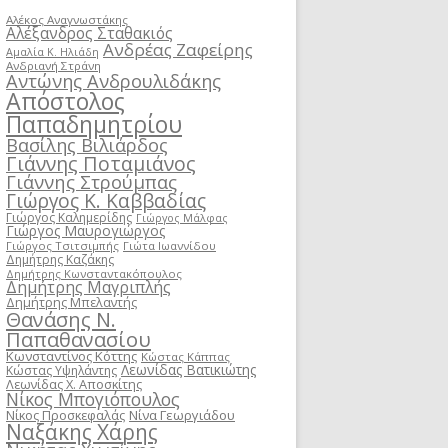
Αλέκος Αναγνωστάκης
Αλέξανδρος Σταθακιός
Ανδρέας Ζαφείρης
Αμαλία Κ. Ηλιάδη
Ανδριανή Στράνη
Αντώνης Ανδρουλιδάκης
Απόστολος
Παπαδημητρίου
Βασίλης Βιλιάρδος
Γιάννης Ποταμιάνος
Γιάννης Στρούμπας
Γιώργος Κ. Καββαδίας
Γιώργος Καλημερίδης
Γιώργος Μάλφας
Γιώργος Μαυρογιώργος
Γιώργος Τσιτσιμπής
Γιώτα Ιωαννίδου
Δημήτρης Καζάκης
Δημήτρης Κωνσταντακόπουλος
Δημήτρης Μαγριπλής
Δημήτρης Μπελαντής
Θανάσης Ν.
Παπαθανασίου
Κωνσταντίνος Κόττης
Κώστας Κάππας
Λεωνίδας Βατικιώτης
Κώστας Υψηλάντης
Λεωνίδας Χ. Αποσκίτης
Νίκος Μπογιόπουλος
Νίκος Προσκεφαλάς
Νίνα Γεωργιάδου
Ναξάκης Χάρης