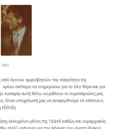
1981
ς από άγνοια, αμφισβητούν την πατρότητα της
ς), κρίνω σκόπιμο να ενημερώσω για το όλο θέμα και για
ην ευκαιρία αυτή θέλω να μάθουν οι συμπατριώτες μας
ους. Είναι υποχρέωσή μας να αναφερθούμε σε κάποιους
εξέλιξη.
ίσης εκλεγμένο μέλος της ΤΕΔΚΕ καθώς και νομαρχιακός
άθω πολύ γρήγορα για την ψήφιση του αναπτυξιακού