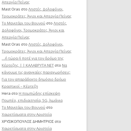
Απεργία Πείνας
Mast Oras
στο
Ληστές, Δολοφόνοι,
Τρομοκράτες, Άγιοι και Απεργία Πείνας
Το Μανιτάρι του Βουνού
στο
Ληστές,
Δολοφόνοι, Τρομοκράτες, Άγιοι και
Απεργία Πείνας
Mast Oras
στο
Ληστές, Δολοφόνοι,
Τρομοκράτες, Άγιοι και Απεργία Πείνας
…ή τώρα ή ποτέ για τον δρόμο της
Κέρτεζης. | | ΚΑΛΑΒΡΥΤΑ ΝΕΤ
στο
Να
κάνουμε τις αναγκαίες παραχωρήσεις:
Για τον απαράδεκτο δημόσιο δρόμο
Κραστικοί – Κέρτεζη
Hera
στο
Η πομπώδης επίσκεψη
Πομπέο, επιδιαιτησία, 5G, λιμάνια
Το Μανιτάρι του Βουνού
στο
Χαιρετίσματα στην Αριστεία
ΧΡΥΣΙΚΟΠΟΥΛΟΣ ΔΗΜΗΤΡΙΟΣ
στο
Χαιρετίσματα στην Αριστεία