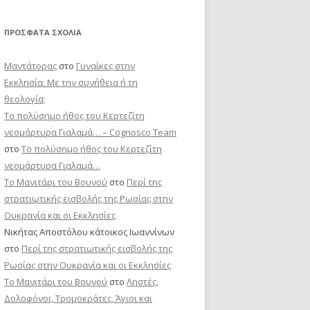
ΠΡΌΣΦΑΤΑ ΣΧΌΛΙΑ
Μαντάτορας
στο
Γυναίκες στην
Εκκλησία: Με την συνήθεια ή τη
θεολογία;
Το πολύσημο ήθος του Κερτεζίτη
νεομάρτυρα Γιαλαμά… – Cognosco Team
στο
Το πολύσημο ήθος του Κερτεζίτη
νεομάρτυρα Γιαλαμά…
Το Μανιτάρι του Βουνού
στο
Περί της
στρατιωτικής εισβολής της Ρωσίας στην
Ουκρανία και οι Εκκλησίες
Νικήτας Αποστόλου κάτοικος Ιωαννίνων
στο
Περί της στρατιωτικής εισβολής της
Ρωσίας στην Ουκρανία και οι Εκκλησίες
Το Μανιτάρι του Βουνού
στο
Ληστές,
Δολοφόνοι, Τρομοκράτες, Άγιοι και