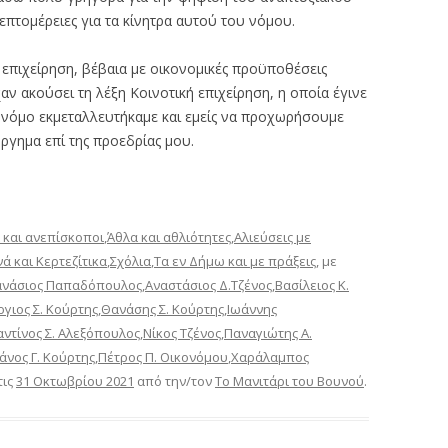
επτομέρειες για τα κίνητρα αυτού του νόμου.
επιχείρηση, βέβαια με οικονομικές προϋποθέσεις
αν ακούσει τη λέξη Κοινοτική επιχείρηση, η οποία έγινε
 νόμο εκμεταλλευτήκαμε και εμείς να προχωρήσουμε
ύργημα επί της προεδρίας μου.
 και ανεπίσκοποι
,
Άθλα και αθλιότητες
,
Αλιεύσεις με
ά και Κερτεζίτικα
,
Σχόλια
,
Τα εν Δήμω και με πράξεις
, με
ανάσιος Παπαδόπουλος
,
Αναστάσιος Δ.Τζένος
,
Βασίλειος Κ.
γιος Σ. Κούρτης
,
Θανάσης Σ. Κούρτης
,
Ιωάννης
ντίνος Σ. Αλεξόπουλος
,
Νίκος Τζένος
,
Παναγιώτης Α.
άνος Γ. Κούρτης
,
Πέτρος Π. Οικονόμου
,
Χαράλαμπος
τις
31 Οκτωβρίου 2021
από την/τον
Το Μανιτάρι του Βουνού
.