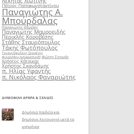
Νικήτας Χιωτίνης
Πέτρος Παπακωνσταντίνου
Παναγιώτης Α.
Μπούρδαλας
Παναγιώτης Θέμελης
Παναγιώτης Μαυροειδής
Περικλής Κοροβέσης
Στάθης Σταυρόπουλος
Τάκης Φωτόπουλος
Τριαντάφυλλος Σερμέτης
Φώτης Σχοινάς
Φιλαλήθης/philalethe00
Χρήστος Κάτσικας
Χρήστος Σκανδάμης
π. Ηλίας Υφαντής
π. Νικόλαος Φαναριώτης
ΔΗΜΟΦΙΛΉ ΆΡΘΡΑ & ΣΕΛΊΔΕΣ
Δημόσια παιδεία και
δημόσιοι λειτουργοί μετά τα
μνημόνια