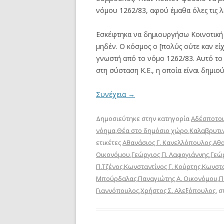
νόμου 1262/83, αφού έμαθα όλες τις λ
Εσκέφτηκα να δημιουργήσω Κοινοτική 
μηδέν. Ο κόσμος ο [πολύς ούτε καν είχ
γνωστή από το νόμο 1262/83. Αυτό το
στη σύσταση Κ.Ε., η οποία είναι δημιο
Συνέχεια
→
Δημοσιεύτηκε στην κατηγορία
Αδέσποτοι
νόημα
,
Θέα στο δημόσιο χώρο
,
Καλαβρυτιν
ετικέτες
Αθανάσιος Γ. Κανελλόπουλος
,
Αθ
Οικονόμου
,
Γεώργιος Π. Λαφογιάννης
,
Γεώρ
Π.Τζένος
,
Κωνσταντίνος Γ. Κούρτης
,
Κωνστα
Μπούρδαλας
,
Παναγιώτης Α. Οικονόμου
,
Π
Γιαννόπουλος
,
Χρήστος Σ. Αλεξόπουλος
, σ