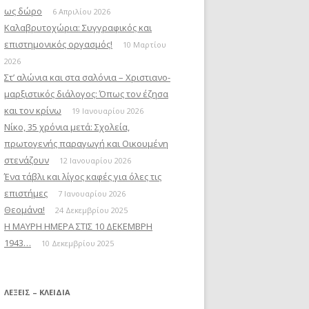
ως δώρο
6 Απριλίου 2026
Καλαβρυτοχώρια: Συγγραφικός και
επιστημονικός οργασμός!
10 Μαρτίου
2026
Στ’ αλώνια και στα σαλόνια – Χριστιανο-
μαρξιστικός διάλογος: Όπως τον έζησα
και τον κρίνω
19 Ιανουαρίου 2026
Νίκο, 35 χρόνια μετά: Σχολεία,
πρωτογενής παραγωγή και Οικουμένη
στενάζουν
12 Ιανουαρίου 2026
Ένα τάβλι και λίγος καφές για όλες τις
επιστήμες
7 Ιανουαρίου 2026
Θεομάνα!
24 Δεκεμβρίου 2025
Η ΜΑΥΡΗ ΗΜΕΡΑ ΣΤΙΣ 10 ΔΕΚΕΜΒΡΗ
1943…
10 Δεκεμβρίου 2025
ΛΈΞΕΙΣ – ΚΛΕΙΔΙΆ