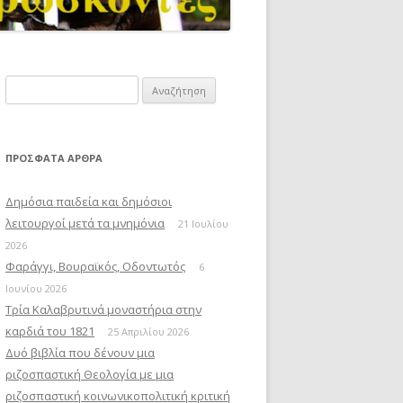
Αναζήτηση
για:
ΠΡΌΣΦΑΤΑ ΆΡΘΡΑ
Δημόσια παιδεία και δημόσιοι
λειτουργοί μετά τα μνημόνια
21 Ιουλίου
2026
Φαράγγι, Βουραϊκός, Οδοντωτός
6
Ιουνίου 2026
Τρία Καλαβρυτινά μοναστήρια στην
καρδιά του 1821
25 Απριλίου 2026
Δυό βιβλία που δένουν μια
ριζοσπαστική Θεολογία με μια
ριζοσπαστική κοινωνικοπολιτική κριτική