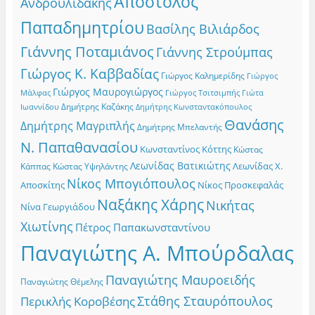
Απόστολος
Ανδρουλιδάκης
Παπαδημητρίου
Βασίλης Βιλιάρδος
Γιάννης Ποταμιάνος
Γιάννης Στρούμπας
Γιώργος Κ. Καββαδίας
Γιώργος Καλημερίδης
Γιώργος
Γιώργος Μαυρογιώργος
Γιώργος Τσιτσιμπής
Γιώτα
Μάλφας
Δημήτρης Καζάκης
Ιωαννίδου
Δημήτρης Κωνσταντακόπουλος
Θανάσης
Δημήτρης Μαγριπλής
Δημήτρης Μπελαντής
Ν. Παπαθανασίου
Κωνσταντίνος Κόττης
Κώστας
Λεωνίδας Βατικιώτης
Λεωνίδας Χ.
Κώστας Υψηλάντης
Κάππας
Νίκος Μπογιόπουλος
Αποσκίτης
Νίκος Προσκεφαλάς
Ναξάκης Χάρης
Νικήτας
Νίνα Γεωργιάδου
Χιωτίνης
Πέτρος Παπακωνσταντίνου
Παναγιώτης Α. Μπούρδαλας
Παναγιώτης Μαυροειδής
Παναγιώτης Θέμελης
Στάθης Σταυρόπουλος
Περικλής Κοροβέσης