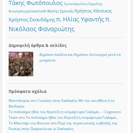
Τάκης Φωτόπουλος
Τριαντάφυλλος Σερμέτης
Χρήστος Κάτσικας
Φώτης Σχοινάς
Φιλαλήθης/philalethe00
π.
π. Ηλίας Υφαντής
Χρήστος Σκανδάμης
Νικόλαος Φαναριώτης
Δημοφιλή άρθρα & σελίδες
Δημόσια παιδεία και δημόσιοι λειτουργοί μετά τα
μνημόνια
Πρόσφατα σχόλια
Μαντάτορας
στο
Γυναίκες στην Εκκλησία: Με την συνήθεια ή τη
θεολογία;
Το πολύσημο ήθος του Κερτεζίτη νεομάρτυρα Γιαλαμά… – Cognosco
Team
στο
Το πολύσημο ήθος του Κερτεζίτη νεομάρτυρα Γιαλαμά…
Το Μανιτάρι του Βουνού
στο
Περί της στρατιωτικής εισβολής της
Ρωσίας στην Ουκρανία και οι Εκκλησίες