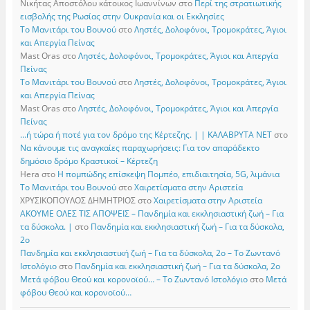
Νικήτας Αποστόλου κάτοικος Ιωαννίνων
στο
Περί της στρατιωτικής
εισβολής της Ρωσίας στην Ουκρανία και οι Εκκλησίες
Το Μανιτάρι του Βουνού
στο
Ληστές, Δολοφόνοι, Τρομοκράτες, Άγιοι
και Απεργία Πείνας
Mast Oras
στο
Ληστές, Δολοφόνοι, Τρομοκράτες, Άγιοι και Απεργία
Πείνας
Το Μανιτάρι του Βουνού
στο
Ληστές, Δολοφόνοι, Τρομοκράτες, Άγιοι
και Απεργία Πείνας
Mast Oras
στο
Ληστές, Δολοφόνοι, Τρομοκράτες, Άγιοι και Απεργία
Πείνας
…ή τώρα ή ποτέ για τον δρόμο της Κέρτεζης. | | ΚΑΛΑΒΡΥΤΑ ΝΕΤ
στο
Να κάνουμε τις αναγκαίες παραχωρήσεις: Για τον απαράδεκτο
δημόσιο δρόμο Κραστικοί – Κέρτεζη
Hera
στο
Η πομπώδης επίσκεψη Πομπέο, επιδιαιτησία, 5G, λιμάνια
Το Μανιτάρι του Βουνού
στο
Χαιρετίσματα στην Αριστεία
ΧΡΥΣΙΚΟΠΟΥΛΟΣ ΔΗΜΗΤΡΙΟΣ
στο
Χαιρετίσματα στην Αριστεία
ΑΚΟΥΜΕ ΟΛΕΣ ΤΙΣ ΑΠΟΨΕΙΣ – Πανδημία και εκκλησιαστική ζωή – Για
τα δύσκολα. |
στο
Πανδημία και εκκλησιαστική ζωή – Για τα δύσκολα,
2ο
Πανδημία και εκκλησιαστική ζωή – Για τα δύσκολα, 2ο – Το Zωντανό
Iστολόγιο
στο
Πανδημία και εκκλησιαστική ζωή – Για τα δύσκολα, 2ο
Μετά φόβου Θεού και κορονοϊού… – Το Zωντανό Iστολόγιο
στο
Μετά
φόβου Θεού και κορονοϊού…