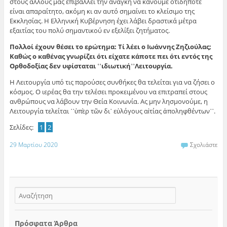
στους άλλους μας επιβάλλει την ανάγκη να κάνουμε οτιδήποτε
είναι απαραίτητο, ακόμη κι αν αυτό σημαίνει το κλείσιμο της
Εκκλησίας. Η Ελληνική Κυβέρνηση έχει λάβει δραστικά μέτρα
εξαιτίας του πολύ σημαντικού εν εξελίξει ζητήματος.
Πολλοί έχουν θέσει το ερώτημα: Τί λέει ο Ιωάννης Ζηζιούλας;
Καθώς ο καθένας γνωρίζει ότι είχατε κάποτε πει ότι εντός της
Ορθοδοξίας δεν υφίσταται
῾῾
ιδιωτική
᾽᾽
Λειτουργία.
Η Λειτουργία υπό τις παρούσες συνθήκες θα τελείται για να ζήσει ο
κόσμος. Ο ιερέας θα την τελέσει προκειμένου να επιτραπεί στους
ανθρώπους να λάβουν την Θεία Κοινωνία. Ας μην λησμονούμε, η
Λειτουργία τελείται ῾῾ὑπὲρ τῶν δι᾽ εὐλόγους αἰτίας ἀποληφθέντων᾽᾽.
Σελίδες:
1
2
29 Μαρτίου 2020
Σχολιάστε
Πρόσφατα Άρθρα