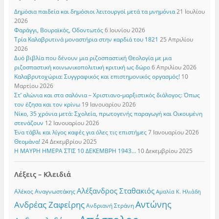
Δημόσια παιδεία και δημόσιοι λειτουργοί μετά τα μνημόνια
21 Ιουλίου
2026
Φαράγγι, Βουραϊκός, Οδοντωτός
6 Ιουνίου 2026
Τρία Καλαβρυτινά μοναστήρια στην καρδιά του 1821
25 Απριλίου
2026
Δυό βιβλία που δένουν μια ριζοσπαστική Θεολογία με μια
ριζοσπαστική κοινωνικοπολιτική κριτική ως δώρο
6 Απριλίου 2026
Καλαβρυτοχώρια: Συγγραφικός και επιστημονικός οργασμός!
10
Μαρτίου 2026
Στ’ αλώνια και στα σαλόνια – Χριστιανο-μαρξιστικός διάλογος: Όπως
τον έζησα και τον κρίνω
19 Ιανουαρίου 2026
Νίκο, 35 χρόνια μετά: Σχολεία, πρωτογενής παραγωγή και Οικουμένη
στενάζουν
12 Ιανουαρίου 2026
Ένα τάβλι και λίγος καφές για όλες τις επιστήμες
7 Ιανουαρίου 2026
Θεομάνα!
24 Δεκεμβρίου 2025
Η ΜΑΥΡΗ ΗΜΕΡΑ ΣΤΙΣ 10 ΔΕΚΕΜΒΡΗ 1943…
10 Δεκεμβρίου 2025
Λέξεις – Κλειδιά
Αλέξανδρος Σταθακιός
Αλέκος Αναγνωστάκης
Αμαλία Κ. Ηλιάδη
Αντώνης
Ανδρέας Ζαφείρης
Ανδριανή Στράνη