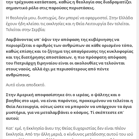
την τρέχουσα κατάσταση, καθώς η θεολογία σας διαδραματίζει
σημαντικό ρόλο στις παρούσες περιστάσεις.
Η θεολογία μου, δυστυχώς, δεν μπορεί να εφαρμοστεί. Στην Ελλάδα
έχουν ήδη κλείσει τις εκκλησίες και η Θεία Λειτουργία δεν τελείται.
Τελείται στην Σερβία;
Λαμβάνοντας υπ
᾽
όψιν την απόφαση της κυβέρνησης να
περιορίζεται ο αριθμός των ανθρώπων σε κάθε ορισμένο τόπο,
καθώς επίσης και το ζήτημα της απαγόρευσης της κυκλοφορίας
και της διατήρησης αποστάσεων, η πιο πρόσφατη απόφαση
του Πατριάρχη Ειρηναίου είναι οι ακολουθίες να τελούνται
στους ναούς, αλλά όχι με περισσότερους από πέντε
ανθρώπους.
Αυτό είναι αποδεκτό.
Στην Αμερική αποφασίστηκε ότι ο ιερέας, ο ψάλτης και ο
βοηθός στο ιερό, να είναι παρόντες, προκειμένου να τελείται η
Θεία Λειτουργία, ούτως ώστε να μπορούν να υπάρχουν τα άγια
μυστήρια, για να μεταλαμβάνει ο κόσμος. Τί σκέπτεστε επ
᾽
αυτού;
Κατ᾽ εμέ, η Εκκλησία άνευ της Θείας Ευχαριστίας δεν είναι πλέον
Εκκλησία. Από την άλλη μεριά, ο κίνδυνος μετάδοσης αυτού του ιού