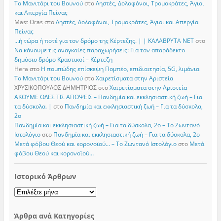
Το Μανιτάρι του Βουνού
στο
Ληστές, Δολοφόνοι, Τρομοκράτες, Άγιοι
και Απεργία Πείνας
Mast Oras
στο
Ληστές, Δολοφόνοι, Τρομοκράτες, Άγιοι και Απεργία
Πείνας
…ή τώρα ή ποτέ για τον δρόμο της Κέρτεζης. | | ΚΑΛΑΒΡΥΤΑ ΝΕΤ
στο
Να κάνουμε τις αναγκαίες παραχωρήσεις: Για τον απαράδεκτο
δημόσιο δρόμο Κραστικοί – Κέρτεζη
Hera
στο
Η πομπώδης επίσκεψη Πομπέο, επιδιαιτησία, 5G, λιμάνια
Το Μανιτάρι του Βουνού
στο
Χαιρετίσματα στην Αριστεία
ΧΡΥΣΙΚΟΠΟΥΛΟΣ ΔΗΜΗΤΡΙΟΣ
στο
Χαιρετίσματα στην Αριστεία
ΑΚΟΥΜΕ ΟΛΕΣ ΤΙΣ ΑΠΟΨΕΙΣ – Πανδημία και εκκλησιαστική ζωή – Για
τα δύσκολα. |
στο
Πανδημία και εκκλησιαστική ζωή – Για τα δύσκολα,
2ο
Πανδημία και εκκλησιαστική ζωή – Για τα δύσκολα, 2ο – Το Zωντανό
Iστολόγιο
στο
Πανδημία και εκκλησιαστική ζωή – Για τα δύσκολα, 2ο
Μετά φόβου Θεού και κορονοϊού… – Το Zωντανό Iστολόγιο
στο
Μετά
φόβου Θεού και κορονοϊού…
Ιστορικό Άρθρων
Ιστορικό
Άρθρων
Άρθρα ανά Κατηγορίες