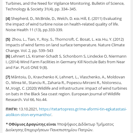
Τurbines, and the Need for Vigilance Monitoring. Bulletin of Science,
Technology & Society 31(4), pp. 334–345.
[4]
Shepherd, D., McBride, D., Welch, D. και Hill, E. (2011) Evaluating
the impact of wind turbine noise on health-related quality of life.
Noise Health 11 (13), pp.333-339.
[5]
Zhou, L., Tian, Y., Roy, S., Thorncroft, C. Bosat, L. και Hu, Y. (2012)
Impacts of wind farms on land surface temperature. Nature Climate
Change. Vol. 2, pp. 539–543
[6]
Lehnert LS, Kramer-Schadt S, Schonborn S, Lindecke O, Niermann
I, (2014) Wind Farm Facilities in Germany Kill Noctule Bats from Near
and Far. PLoS ONE 9 (8).
[7]
Măntoiu, D., Kravchenko K, Lehnert, L., Vlaschenko, A., Moldovan
O., Mirea M., Stanciu R., Zaharia R., Popescu-Mirceni R., Nistorescu,
M.,Voigt, C. (2020) Wildlife and infrastructure: impact of wind turbines
on bats in the Black Sea coast region. European Journal of Wildlife
Research. Vol 66, No.44.
ΠΗΓΗ:
13.10.2021,
https://tetartopress.gr/me-aformi-tin-egkatastasi-
aiolikon-ston-erymantho/
.
*
ΟΘύμιος Δραγώτης είναι
Υποψήφιος Διδάκτωρ Τμήματος
Διοίκησης Επιχειρήσεων Πανεπιστημίου Πατρών.