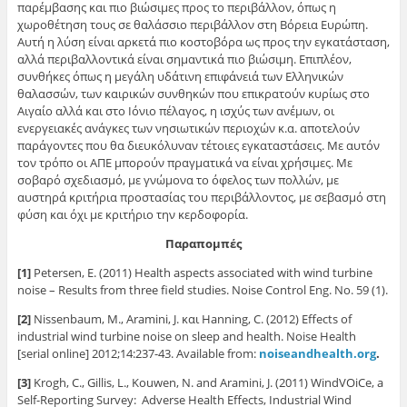
παρέμβασης και πιο βιώσιμες προς το περιβάλλον, όπως η
χωροθέτηση τους σε θαλάσσιο περιβάλλον στη Βόρεια Ευρώπη.
Αυτή η λύση είναι αρκετά πιο κοστοβόρα ως προς την εγκατάσταση,
αλλά περιβαλλοντικά είναι σημαντικά πιο βιώσιμη. Επιπλέον,
συνθήκες όπως η μεγάλη υδάτινη επιφάνειά των Ελληνικών
θαλασσών, των καιρικών συνθηκών που επικρατούν κυρίως στο
Αιγαίο αλλά και στο Ιόνιο πέλαγος, η ισχύς των ανέμων, οι
ενεργειακές ανάγκες των νησιωτικών περιοχών κ.α. αποτελούν
παράγοντες που θα διευκόλυναν τέτοιες εγκαταστάσεις. Με αυτόν
τον τρόπο οι ΑΠΕ μπορούν πραγματικά να είναι χρήσιμες. Με
σοβαρό σχεδιασμό, με γνώμονα το όφελος των πολλών, με
αυστηρά κριτήρια προστασίας του περιβάλλοντος, με σεβασμό στη
φύση και όχι με κριτήριο την κερδοφορία.
Παραπομπές
[1]
Petersen, E. (2011) Health aspects associated with wind turbine
noise – Results from three field studies. Noise Control Eng. No. 59 (1).
[2]
Nissenbaum, Μ., Aramini, J. και Hanning, C. (2012) Effects of
industrial wind turbine noise on sleep and health. Noise Health
[serial online] 2012;14:237-43. Available from:
noiseandhealth.org
.
[3]
Krogh, C., Gillis, L., Kouwen, N. and Aramini, J. (2011) WindVOiCe, a
Self-Reporting Survey: Adverse Health Effects, Industrial Wind