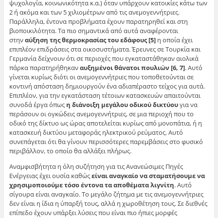
ψυχολογία, κοινωνικότητα κ.α.) όταν υπάρχουν κατοικίες κάτω των
2 ή ακόμα και των 5 χιλιομέτρων από τις ανεμογεννήτριες.
Παράλληλα, έντονα προβλήματα έχουν παρατηρηθεί και στη
βιοποικιλότητα. Τα πιο σημαντικά από αυτά αναφέρονται
στην
αύξηση της θερμοκρασίας του εδάφους
[5]
η οποία έχει
επιπλέον επιδράσεις στα οικοσυστήματα. Έρευνες σε Τουρκία και
Γερμανία δείχνουν ότι σε περιοχές που εγκαταστάθηκαν αιολικά
πάρκα παρατηρήθηκαν
αυξημένοι θάνατοι πουλιών
[6, 7]
. Αυτό
γίνεται κυρίως διότι οι ανεμογεννήτριες που τοποθετούνται σε
κοντινή απόσταση δημιουργούν ένα αδιαπέραστο τείχος για αυτά.
Επιπλέον, για την εγκατάσταση τέτοιων κατασκευών απαιτούνται
συνοδά έργα όπως
η διάνοιξη μεγάλου οδικού δικτύου
για να
περάσουν οι ογκώδεις ανεμογεννήτριες, σε μια περιοχή που το
οδικό της δίκτυο ως ώρας αποτελείται κυρίως από μονοπάτια, ή η
κατασκευή δικτύου μεταφοράς ηλεκτρικού ρεύματος. Αυτό
συνεπάγεται ότι θα γίνουν περισσότερες παρεμβάσεις στο φυσικό
περιβάλλον, το οποίο θα αλλάξει πλήρως.
Αναμφισβήτητα η όλη συζήτηση για τις Ανανεώσιμες Πηγές
Ενέργειας έχει ουσία καθώς
είναι αναγκαίο να σταματήσουμε να
χρησιμοποιούμε τόσο έντονα τα αποθέματα λιγνίτη
. Αυτό
σίγουρα είναι αναγκαίο. Το μεγάλο ζήτημα με τις ανεμογεννήτριες
δεν είναι η ίδια η ύπαρξή τους, αλλά η χωροθέτηση τους. Σε διεθνές
επίπεδο έχουν υπάρξει λύσεις που είναι πιο ήπιες μορφές