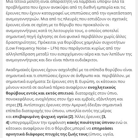
Μια τέτοια μελέτη είναι απαραίτητη να λαμβάνει υπόψιν όλα τα
προβλήματα που έχουν ανακύψει από τη διεθνή εμπειρία και τις
έρευνες που έχουν καταγραφεί ως επιπτώσεις από την εγκατάσταση
ανεμογεννητριών. Μια από τις πλευρές που εστιάζουν οι σχετικές
έρευνες είναι σε σχέση με το θόρυβο που προκαλούν οι
ανεμογεννήτριες κατά τη λειτουργία τους, ο οποίος αποτελεί
σημαντική πηγή όχλησης σε ένα φυσικό περιβάλλον χωρίς άλλες
δραστηριότητες. Πρόκειται για θορύβους χαμηλών συχνοτήτων
(Low Frequency Noise – LFN) που παράγονται κυρίως από την
αλληλεπίδραση μεταξύ του εισερχόμενου αέρα και των λεπίδων της
ανεμογεννήτριας και δεν είναι πάντα ευδιάκριτοι.
Ακαδημαϊκές έρευνες έχουν ασχοληθεί με τα επίπεδα θορύβου είναι
σημαντικά και τι επιπτώσεις έχουν σε άνθρωπο και περιβάλλον, με
σημαντικά ευρήματα: Σε έρευνες στη Β. Ευρώπη, οι κάτοικοι που
μένουν κοντά σε αιολικά πάρκα αναφέρουν
ενοχλητικούς
θορύβους εντός και εκτός σπιτιού
, διαταραχές στον ύπνο,
πονοκεφάλους, ενοχλήσεις στον ήχο και εμβοές, εξάντληση και
στρες
[1]
. Αντίστοιχες έρευνες στην Αμερική έδειξαν σημαντικά
επίπεδα διαταραχής του ύπνου, υπνηλία εντός της μέρας
και
επιβαρυμένη ψυχική υγεία
[2]
. Άλλες έρευνες
[3,
4]
υπογραμμίζουν την εμφάνιση
κακής ποιότητας ύπνου
ενώ οι
κάτοικοι αναφέρουν ότι ο θόρυβος μπορεί να
επηρεάσει
αρνητικά διάφορες πτυχές της ζωής τους
(ύπνος, υγεία,