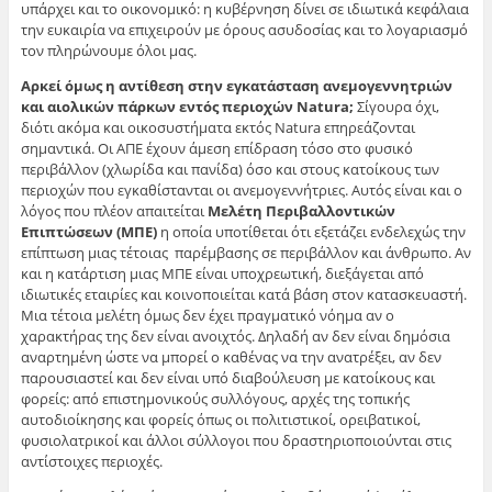
υπάρχει και το οικονομικό: η κυβέρνηση δίνει σε ιδιωτικά κεφάλαια
την ευκαιρία να επιχειρούν με όρους ασυδοσίας και το λογαριασμό
τον πληρώνουμε όλοι μας.
Αρκεί όμως η αντίθεση στην εγκατάσταση ανεμογεννητριών
και αιολικών πάρκων εντός περιοχών Natura;
Σίγουρα όχι,
διότι ακόμα και οικοσυστήματα εκτός Natura επηρεάζονται
σημαντικά. Οι ΑΠΕ έχουν άμεση επίδραση τόσο στο φυσικό
περιβάλλον (χλωρίδα και πανίδα) όσο και στους κατοίκους των
περιοχών που εγκαθίστανται οι ανεμογεννήτριες. Αυτός είναι και ο
λόγος που πλέον απαιτείται
Μελέτη Περιβαλλοντικών
Επιπτώσεων (ΜΠΕ)
η οποία υποτίθεται ότι εξετάζει ενδελεχώς την
επίπτωση μιας τέτοιας παρέμβασης σε περιβάλλον και άνθρωπο. Αν
και η κατάρτιση μιας ΜΠΕ είναι υποχρεωτική, διεξάγεται από
ιδιωτικές εταιρίες και κοινοποιείται κατά βάση στον κατασκευαστή.
Μια τέτοια μελέτη όμως δεν έχει πραγματικό νόημα αν ο
χαρακτήρας της δεν είναι ανοιχτός. Δηλαδή αν δεν είναι δημόσια
αναρτημένη ώστε να μπορεί ο καθένας να την ανατρέξει, αν δεν
παρουσιαστεί και δεν είναι υπό διαβούλευση με κατοίκους και
φορείς: από επιστημονικούς συλλόγους, αρχές της τοπικής
αυτοδιοίκησης και φορείς όπως οι πολιτιστικοί, ορειβατικοί,
φυσιολατρικοί και άλλοι σύλλογοι που δραστηριοποιούνται στις
αντίστοιχες περιοχές.