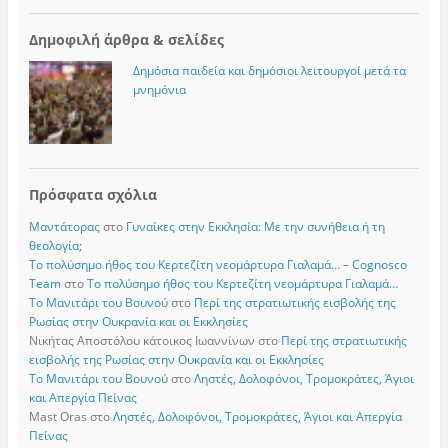
Δημοφιλή άρθρα & σελίδες
Δημόσια παιδεία και δημόσιοι λειτουργοί μετά τα
μνημόνια
Πρόσφατα σχόλια
Μαντάτορας
στο
Γυναίκες στην Εκκλησία: Με την συνήθεια ή τη
θεολογία;
Το πολύσημο ήθος του Κερτεζίτη νεομάρτυρα Γιαλαμά… – Cognosco
Team
στο
Το πολύσημο ήθος του Κερτεζίτη νεομάρτυρα Γιαλαμά…
Το Μανιτάρι του Βουνού
στο
Περί της στρατιωτικής εισβολής της
Ρωσίας στην Ουκρανία και οι Εκκλησίες
Νικήτας Αποστόλου κάτοικος Ιωαννίνων
στο
Περί της στρατιωτικής
εισβολής της Ρωσίας στην Ουκρανία και οι Εκκλησίες
Το Μανιτάρι του Βουνού
στο
Ληστές, Δολοφόνοι, Τρομοκράτες, Άγιοι
και Απεργία Πείνας
Mast Oras
στο
Ληστές, Δολοφόνοι, Τρομοκράτες, Άγιοι και Απεργία
Πείνας