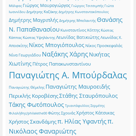
Γιώργος Μαυρογιώργος
Γιώργος Τσιτσιμπής
Γιώτα
Μάλφας
Δημήτρης Καζάκης
Ιωαννίδου
Δημήτρης Κωνσταντακόπουλος
Θανάσης
Δημήτρης Μαγριπλής
Δημήτρης Μπελαντής
Ν. Παπαθανασίου
Κωνσταντίνος Κόττης
Κώστας
Λεωνίδας Βατικιώτης
Λεωνίδας Χ.
Κώστας Υψηλάντης
Κάππας
Νίκος Μπογιόπουλος
Αποσκίτης
Νίκος Προσκεφαλάς
Ναξάκης Χάρης
Νικήτας
Νίνα Γεωργιάδου
Χιωτίνης
Πέτρος Παπακωνσταντίνου
Παναγιώτης Α. Μπούρδαλας
Παναγιώτης Μαυροειδής
Παναγιώτης Θέμελης
Στάθης Σταυρόπουλος
Περικλής Κοροβέσης
Τάκης Φωτόπουλος
Τριαντάφυλλος Σερμέτης
Χρήστος Κάτσικας
Φώτης Σχοινάς
Φιλαλήθης/philalethe00
π.
π. Ηλίας Υφαντής
Χρήστος Σκανδάμης
Νικόλαος Φαναριώτης