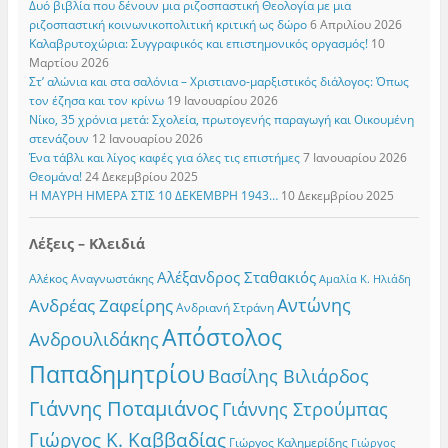
Δυό βιβλία που δένουν μια ριζοσπαστική Θεολογία με μια
ριζοσπαστική κοινωνικοπολιτική κριτική ως δώρο
6 Απριλίου 2026
Καλαβρυτοχώρια: Συγγραφικός και επιστημονικός οργασμός!
10
Μαρτίου 2026
Στ’ αλώνια και στα σαλόνια – Χριστιανο-μαρξιστικός διάλογος: Όπως
τον έζησα και τον κρίνω
19 Ιανουαρίου 2026
Νίκο, 35 χρόνια μετά: Σχολεία, πρωτογενής παραγωγή και Οικουμένη
στενάζουν
12 Ιανουαρίου 2026
Ένα τάβλι και λίγος καφές για όλες τις επιστήμες
7 Ιανουαρίου 2026
Θεομάνα!
24 Δεκεμβρίου 2025
Η ΜΑΥΡΗ ΗΜΕΡΑ ΣΤΙΣ 10 ΔΕΚΕΜΒΡΗ 1943…
10 Δεκεμβρίου 2025
Λέξεις – Κλειδιά
Αλέξανδρος Σταθακιός
Αλέκος Αναγνωστάκης
Αμαλία Κ. Ηλιάδη
Αντώνης
Ανδρέας Ζαφείρης
Ανδριανή Στράνη
Απόστολος
Ανδρουλιδάκης
Παπαδημητρίου
Βασίλης Βιλιάρδος
Γιάννης Ποταμιάνος
Γιάννης Στρούμπας
Γιώργος Κ. Καββαδίας
Γιώργος Καλημερίδης
Γιώργος