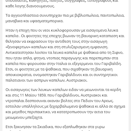
σπουδαστες, καθηγητες, ποιητες, συγγραφεις, τυπογραφους και
καθε λογης διανοουμενους.
Τα αγγειοπλαστεια συνυπηρχαν πια με βιβλιοπωλεια, παντοπωλεια,
μαναβικα και υφασματεμπορικα.
Ηταν η εποχη που οι νεοι κυκλοφορουσαν με εισαγομενα λευκα
καπελα . Οι φοιτητες της εποχης βιωναν τη βαυαρικη καταπιεση και
θελησαν να εκφρασουν την αντιθεση τους στην εισαγωγη
«ξενοφερτων» καπελων και στη στυλιζαρισμενη εμφανιση.
Αντικατεστησαν λοιπον τα λευκα καπελα με ψαθακια απο τη Σιφνο,
που ηταν απλα, φτηνα, ντοπιας παραγωγης και παρεπεμπαν στα
καπελα που φορουσαν στην Ιταλια οι εξεγερμενοι του Γαριβαλδη.
Ετσι, οι φοιτητες με τα ψαθακια, που σιχαθηκαν τη βαυαρικη
αποικιοκρατια, ονομαστηκαν Γαριβαλδινοι και οι συντηρητικοι
παλατιανοι των ασπρων καπελων, Αυστριακοι.
Οι εισαγωγεις των λευκων καπελων ειδαν να μειωνονται τα κερδη
και στις 11 Μαϊου 1859, που Γαριβαλδινοι, Αυστριακοι και
ντροπαλαι δεσποσυναι εκαναν βολτες στο Πεδιον του Αρεως,
εστειλαν υπαλληλους με ξεχαρβαλωμενα ψαθακια κι αλλα σε σχημα
και μεγεθος περιπαικτικο, να κατατροπωσουν την αιτια του
μειωμενου μπεζαχτα.
Ετσι ξεκινησαν τα Σκιαδικα, που εξαπλωθηκαν στα γυρω