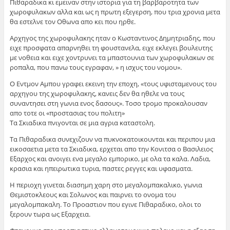
Πιθαραδικα κι εμειναν στην ιστορια για τη βαρβαροτητα των
χωροφυλακων αλλα και ως η πρωτη εξεγερση, που τρια χρονια μετα
θα εστελνε τον Οθωνα απο κει που ηρθε.
Αρχηγος της χωροφυλακης ηταν ο Κωσταντινος Δημητριαδης, που
ειχε προσφατα απαρνηθει τη φουστανελα, ειχε εκλεγει βουλευτης
με νοθεια και ειχε χοντρυνει τα μπαστουνια των χωροφυλακων σε
ροπαλα, που πανω τους εγραφαν, » η ισχυς του νομου».
Ο Εντμον Αμπου γραφει εκεινη την εποχη, «τους υφισταμενους του
αρχηγου της χωροφυλακης, κανεις δεν θα ηθελε να τους
συναντησει στη γωνια ενος δασους». Τοσο τρομο προκαλουσαν
απο τοτε οι «προστασιας του πολιτη»
Τα Σκιαδικα πνιγονται σε μια αγρια καταστολη.
Τα Πιθαραδικα συνεχιζουν να πυκνοκατοικουνται και περιπου μια
εικοσαετια μετα τα Σκιαδικα, ερχεται απο την Κονιτσα ο Βασιλειος
Εξαρχος και ανοιγει ενα μεγαλο εμπορικο, με ολα τα καλα. Λαδια,
κρασια και ηπειρωτικα τυρια, παστες ρεγγες και υφασματα.
Η περιοχη γινεται διασημη χαρη στο μεγαλομπακαλικο, γωνια
Θεμιστοκλεους και Σολωνος και παιρνει το ονομα του
μεγαλομπακαλη. Το Προαστιον που εγινε Πιθαραδικο, ολοι το
ξερουν τωρα ως Εξαρχεια.