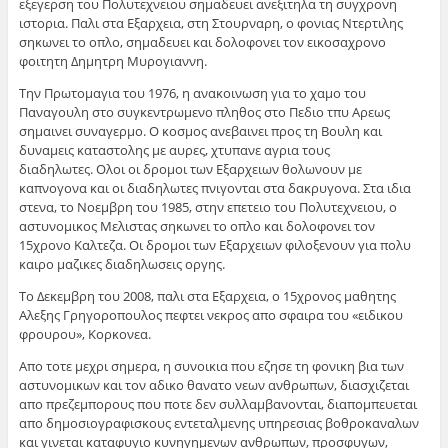
εξεγερση του Πολυτεχνειου σημαδευει ανεξιτηλα τη συγχρονη
ιστορια. Παλι στα Εξαρχεια, στη Στουρναρη, ο φονιας Ντερτιλης
σηκωνει το οπλο, σημαδευει και δολοφονει τον εικοσαχρονο
φοιτητη Δημητρη Μυρογιαννη.
Την Πρωτομαγια του 1976, η ανακοινωση για το χαμο του
Παναγουλη στο συγκεντρωμενο πληθος στο Πεδιο τπυ Αρεως
σημαινει συναγερμο. Ο κοσμος ανεβαινει προς τη Βουλη και
δυναμεις καταστολης με αυρες, χτυπανε αγρια τους
διαδηλωτες. Ολοι οι δρομοι των Εξαρχειων θολωνουν με
καπνογονα και οι διαδηλωτες πνιγονται στα δακρυγονα. Στα ιδια
στενα, το Νοεμβρη του 1985, στην επετειο του Πολυτεχνειου, ο
αστυνομικος Μελιστας σηκωνει το οπλο και δολοφονει τον
15χρονο Καλτεζα. Οι δρομοι των Εξαρχειων φιλοξενουν για πολυ
καιρο μαζικες διαδηλωσεις οργης.
Το Δεκεμβρη του 2008, παλι στα Εξαρχεια, ο 15χρονος μαθητης
Αλεξης Γρηγοροπουλος πεφτει νεκρος απο σφαιρα του «ειδικου
φρουρου», Κορκονεα.
Απο τοτε μεχρι σημερα, η συνοικια που εζησε τη φονικη βια των
αστυνομικων και τον αδικο θανατο νεων ανθρωπων, διασχιζεται
απο πρεζεμπορους που ποτε δεν συλλαμβανονται, διαπομπευεται
απο δημοσιογραφισκους εντεταλμενης υπηρεσιας βοθροκαναλων
και γινεται καταφυγιο κυνηγημενων ανθρωπων, προσφυγων,