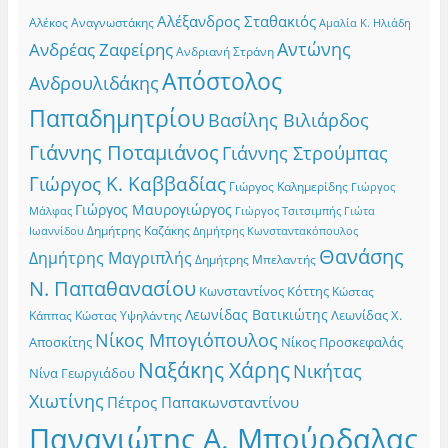
Αλέξανδρος Σταθακιός
Αλέκος Αναγνωστάκης
Αμαλία Κ. Ηλιάδη
Αντώνης
Ανδρέας Ζαφείρης
Ανδριανή Στράνη
Απόστολος
Ανδρουλιδάκης
Παπαδημητρίου
Βασίλης Βιλιάρδος
Γιάννης Ποταμιάνος
Γιάννης Στρούμπας
Γιώργος Κ. Καββαδίας
Γιώργος Καλημερίδης
Γιώργος
Γιώργος Μαυρογιώργος
Γιώργος Τσιτσιμπής
Γιώτα
Μάλφας
Δημήτρης Καζάκης
Ιωαννίδου
Δημήτρης Κωνσταντακόπουλος
Θανάσης
Δημήτρης Μαγριπλής
Δημήτρης Μπελαντής
Ν. Παπαθανασίου
Κωνσταντίνος Κόττης
Κώστας
Λεωνίδας Βατικιώτης
Λεωνίδας Χ.
Κώστας Υψηλάντης
Κάππας
Νίκος Μπογιόπουλος
Αποσκίτης
Νίκος Προσκεφαλάς
Ναξάκης Χάρης
Νικήτας
Νίνα Γεωργιάδου
Χιωτίνης
Πέτρος Παπακωνσταντίνου
Παναγιώτης Α. Μπούρδαλας