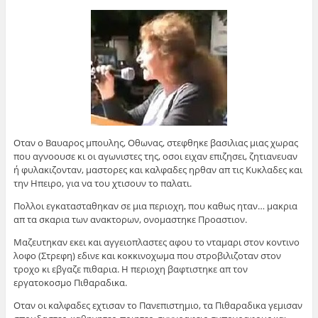
Οταν ο Βαυαρος μπουλης, Οθωνας, στεφθηκε βασιλιας μιας χωρας
που αγνοουσε κι οι αγωνιστες της, οσοι ειχαν επιζησει, ζητιανευαν
ή φυλακιζονταν, μαστορες και καλφαδες ηρθαν απ τις Κυκλαδες και
την Ηπειρο, για να του χτισουν το παλατι.
Πολλοι εγκατασταθηκαν σε μια περιοχη, που καθως ηταν… μακρια
απ τα σκαρια των ανακτορων, ονομαστηκε Προαστιον.
Μαζευτηκαν εκει και αγγειοπλαστες αφου το νταμαρι στον κοντινο
λοφο (Στρεφη) εδινε και κοκκινοχωμα που στροβιλιζοταν στον
τροχο κι εβγαζε πιθαρια. Η περιοχη βαφτιστηκε απ τον
εργατοκοσμο Πιθαραδικα.
Οταν οι καλφαδες εχτισαν το Πανεπιστημιο, τα Πιθαραδικα γεμισαν