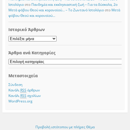
Iστολόγιο
στο
Πανδημία και εκκλησιαστική ζωή – Για τα δύσκολα, 2ο
Μετά φόβου Θεού και κορονοϊού… – Το Zωντανό Iστολόγιο
στο
Μετά
φόβου Θεού και κορονοϊού…
Ιστορικό Άρθρων
Ιστορικό
Άρθρων
Άρθρα ανά Κατηγορίες
Άρθρα
ανά
Κατηγορίες
Μεταστοιχεία
Σύνδεση
Κανάλι
RSS
άρθρων
Κανάλι
RSS
σχολίων
WordPress.org
Προβολή ιστότοπου με πλήρες Θέμα