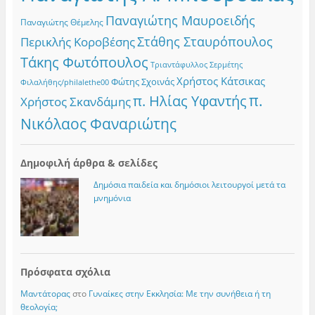
Παναγιώτης Μαυροειδής
Παναγιώτης Θέμελης
Στάθης Σταυρόπουλος
Περικλής Κοροβέσης
Τάκης Φωτόπουλος
Τριαντάφυλλος Σερμέτης
Χρήστος Κάτσικας
Φώτης Σχοινάς
Φιλαλήθης/philalethe00
π.
π. Ηλίας Υφαντής
Χρήστος Σκανδάμης
Νικόλαος Φαναριώτης
Δημοφιλή άρθρα & σελίδες
Δημόσια παιδεία και δημόσιοι λειτουργοί μετά τα
μνημόνια
Πρόσφατα σχόλια
Μαντάτορας
στο
Γυναίκες στην Εκκλησία: Με την συνήθεια ή τη
θεολογία;