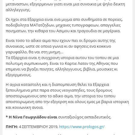
μεταναστων, εξεγερμενων γιατι ειναι μια συνοικια με ψηλο δεικτη
αλληλεγγυης.
Οι ηχοι στα Εξαρχεια ειναι ενα μιγμα απο συνθηματα σε πορειες,
ποδοβολητα ΜΑΤατζηδων, μηχανες τυπογραφειων, απαγγελιες
ποιηματων, την κιθαρα του Ασιμου και τραγουδια σε μαγέρικα.
Ειναι τοσο το αδικο αιμα που εχουν πιει οι δρομοι αυτης της
συνοικιας, ωστε σε οποια γωνια κι αν αφησεις ενα κοκκινο
γαρυφαλλο, θα ναι στη μνημη…
Τα Εξαρχεια ειναι η συγχρονη ιστορια αυτου του τοπου σε μια
πολυτιμη συμπυκνωση. Ειναι το Καρτιε Λατεν της Αθηνας που
επιμενει να βγαζει ποιητες, αλληλεγγυους, βιβλια, μουσικες κι
εξεγερμενους.
Η αγρια καταστολη και η διαπομπευση θελει τα Εξαρχεια
ξεπουλημενα μπιτ παρα στους νεογιαπηδες, τους δρομους
αποστειρωμενους απο το αδικο αιμα, την ιστορια του τοπου
αποστειρωμενη απο την εξεγερση και ολους εμας με βαρια ιστορικη
και κοινωνικη ανοια.
* Η Νίνα Γεωργιάδου είναι
συνταξιούχος εκπαιδευτικός.
ΠΗΓΗ:
4 ΣΕΠΤΕΜΒΡΙΟΥ 2019,
https://www.prologos.gr/