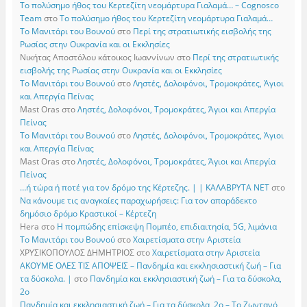
Το πολύσημο ήθος του Κερτεζίτη νεομάρτυρα Γιαλαμά… – Cognosco
Team
στο
Το πολύσημο ήθος του Κερτεζίτη νεομάρτυρα Γιαλαμά…
Το Μανιτάρι του Βουνού
στο
Περί της στρατιωτικής εισβολής της
Ρωσίας στην Ουκρανία και οι Εκκλησίες
Νικήτας Αποστόλου κάτοικος Ιωαννίνων
στο
Περί της στρατιωτικής
εισβολής της Ρωσίας στην Ουκρανία και οι Εκκλησίες
Το Μανιτάρι του Βουνού
στο
Ληστές, Δολοφόνοι, Τρομοκράτες, Άγιοι
και Απεργία Πείνας
Mast Oras
στο
Ληστές, Δολοφόνοι, Τρομοκράτες, Άγιοι και Απεργία
Πείνας
Το Μανιτάρι του Βουνού
στο
Ληστές, Δολοφόνοι, Τρομοκράτες, Άγιοι
και Απεργία Πείνας
Mast Oras
στο
Ληστές, Δολοφόνοι, Τρομοκράτες, Άγιοι και Απεργία
Πείνας
…ή τώρα ή ποτέ για τον δρόμο της Κέρτεζης. | | ΚΑΛΑΒΡΥΤΑ ΝΕΤ
στο
Να κάνουμε τις αναγκαίες παραχωρήσεις: Για τον απαράδεκτο
δημόσιο δρόμο Κραστικοί – Κέρτεζη
Hera
στο
Η πομπώδης επίσκεψη Πομπέο, επιδιαιτησία, 5G, λιμάνια
Το Μανιτάρι του Βουνού
στο
Χαιρετίσματα στην Αριστεία
ΧΡΥΣΙΚΟΠΟΥΛΟΣ ΔΗΜΗΤΡΙΟΣ
στο
Χαιρετίσματα στην Αριστεία
ΑΚΟΥΜΕ ΟΛΕΣ ΤΙΣ ΑΠΟΨΕΙΣ – Πανδημία και εκκλησιαστική ζωή – Για
τα δύσκολα. |
στο
Πανδημία και εκκλησιαστική ζωή – Για τα δύσκολα,
2ο
Πανδημία και εκκλησιαστική ζωή – Για τα δύσκολα, 2ο – Το Zωντανό