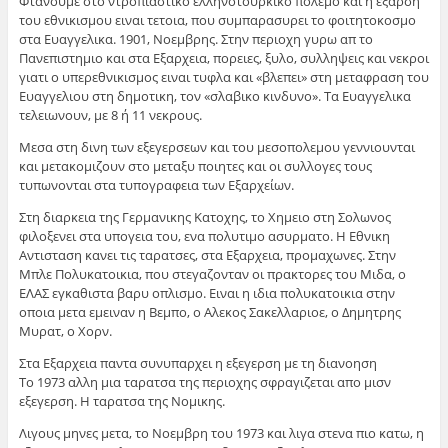
Φτανουμε στο ντροπιαστικο ελληνοτουρκικο πολεμο και η εξαρση
του εθνικισμου ειναι τετοια, που συμπαρασυρει το φοιτητοκοσμο
στα Ευαγγελικα. 1901, Νοεμβρης. Στην περιοχη γυρω απ το
Πανεπιστημιο και στα Εξαρχεια, πορειες, ξυλο, συλληψεις και νεκροι
γιατι ο υπερεθνικισμος ειναι τυφλα και «βλεπει» στη μεταφραση του
Ευαγγελιου στη δημοτικη, τον «σλαβικο κινδυνο». Τα Ευαγγελικα
τελειωνουν, με 8 ή 11 νεκρους.
Μεσα στη δινη των εξεγερσεων και του μεσοπολεμου γεννιουνται
και μετακομιζουν στο μεταξυ ποιητες και οι συλλογες τους
τυπωνονται στα τυπογραφεια των Εξαρχείων.
Στη διαρκεια της Γερμανικης Κατοχης, το Χημειο στη Σολωνος
φιλοξενει στα υπογεια του, ενα πολυτιμο ασυρματο. Η Εθνικη
Αντισταση κανει τις ταρατσες, στα Εξαρχεια, προμαχωνες. Στην
Μπλε Πολυκατοικια, που στεγαζονταν οι πρακτορες του Μιδα, ο
ΕΛΑΣ εγκαθιστα βαρυ οπλισμο. Ειναι η ιδια πολυκατοικια στην
οποια μετα εμειναν η Βεμπο, ο Αλεκος Σακελλαριοε, ο Δημητρης
Μυρατ, ο Χορν.
Στα Εξαρχεια παντα συνυπαρχει η εξεγερση με τη διανοηση
Το 1973 αλλη μια ταρατσα της περιοχης σφραγιζεται απο μισν
εξεγερση. Η ταρατσα της Νομικης.
Λιγους μηνες μετα, το Νοεμβρη του 1973 και λιγα στενα πιο κατω, η