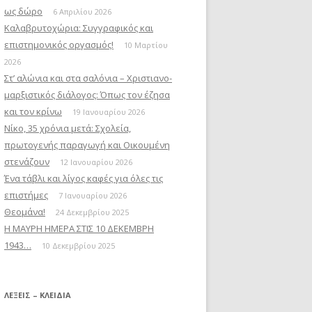
ως δώρο
6 Απριλίου 2026
Καλαβρυτοχώρια: Συγγραφικός και
επιστημονικός οργασμός!
10 Μαρτίου
2026
Στ’ αλώνια και στα σαλόνια – Χριστιανο-
μαρξιστικός διάλογος: Όπως τον έζησα
και τον κρίνω
19 Ιανουαρίου 2026
Νίκο, 35 χρόνια μετά: Σχολεία,
πρωτογενής παραγωγή και Οικουμένη
στενάζουν
12 Ιανουαρίου 2026
Ένα τάβλι και λίγος καφές για όλες τις
επιστήμες
7 Ιανουαρίου 2026
Θεομάνα!
24 Δεκεμβρίου 2025
Η ΜΑΥΡΗ ΗΜΕΡΑ ΣΤΙΣ 10 ΔΕΚΕΜΒΡΗ
1943…
10 Δεκεμβρίου 2025
ΛΈΞΕΙΣ – ΚΛΕΙΔΙΆ