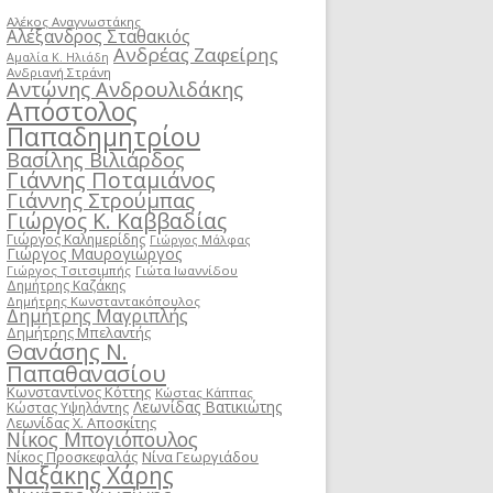
Αλέκος Αναγνωστάκης
Αλέξανδρος Σταθακιός
Ανδρέας Ζαφείρης
Αμαλία Κ. Ηλιάδη
Ανδριανή Στράνη
Αντώνης Ανδρουλιδάκης
Απόστολος
Παπαδημητρίου
Βασίλης Βιλιάρδος
Γιάννης Ποταμιάνος
Γιάννης Στρούμπας
Γιώργος Κ. Καββαδίας
Γιώργος Καλημερίδης
Γιώργος Μάλφας
Γιώργος Μαυρογιώργος
Γιώργος Τσιτσιμπής
Γιώτα Ιωαννίδου
Δημήτρης Καζάκης
Δημήτρης Κωνσταντακόπουλος
Δημήτρης Μαγριπλής
Δημήτρης Μπελαντής
Θανάσης Ν.
Παπαθανασίου
Κωνσταντίνος Κόττης
Κώστας Κάππας
Λεωνίδας Βατικιώτης
Κώστας Υψηλάντης
Λεωνίδας Χ. Αποσκίτης
Νίκος Μπογιόπουλος
Νίκος Προσκεφαλάς
Νίνα Γεωργιάδου
Ναξάκης Χάρης