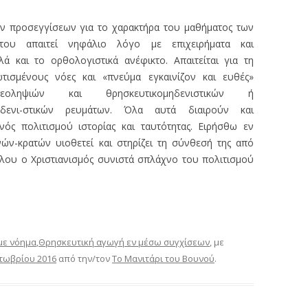
ών προσεγγίσεων για το χαρακτήρα του μαθήματος των
ου απαιτεί νηφάλιο λόγο με επιχειρήματα και
ά και το ορθολογιστικά ανέφικτο. Απαιτείται για τη
τισμένους νόες και «πνεύμα εγκαινίζον και ευθές»
δεοληψιών και θρησκευτικομηδενιστικών ή
ηδενι-στικών ρευμάτων. Όλα αυτά διαιρούν και
νός πολιτισμού ιστορίας και ταυτότητας. Ειρήσθω εν
ν-κρατών υιοθετεί και στηρίζει τη σύνθεσή της από
άλλου ο Χριστιανισμός συνιστά σπλάχνο του πολιτισμού
 με νόημα
,
Θρησκευτική αγωγή εν μέσω συγχίσεων
, με
τωβρίου 2016
από την/τον
Το Μανιτάρι του Βουνού
.