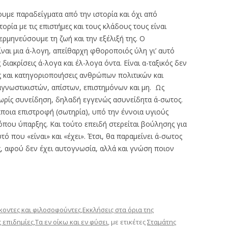
με παραδείγματα από την ιστορία και όχι από
ορία με τις επιστήμες και τους κλάδους τους είναι
ερμηνεύσουμε τη ζωή και την εξέλιξή της. Ο
ίναι μια ά-λογη, απείθαρχη φθοροποιός ύλη γι’ αυτό
διακρίσεις ά-λογα και έλ-λογα όντα. Είναι α-ταξικός δεν
ις και κατηγοριοποιήσεις ανθρώπων πολιτικών και
γνωστικιστών, απίστων, επιστημόνων και μη. Ως
χωρίς συνείδηση, δηλαδή εγγενώς ασυνείδητα ά-σωτος.
 κάποια επιστροφή (σωτηρία), υπό την έννοια υγιούς
όπου ύπαρξης. Και τούτο επειδή στερείται βούλησης για
τό που «είναι» και «έχει». Έτσι, θα παραμείνει ά-σωτος
ς, αφού δεν έχει αυτογνωσία, αλλά και γνώση ποιον
οντες και φιλοσοφούντες
,
Εκκλήσεις στα όρια της
 επιδημίες
,
Τα εν οίκω και εν φύσει
, με ετικέτες
Σταμάτης