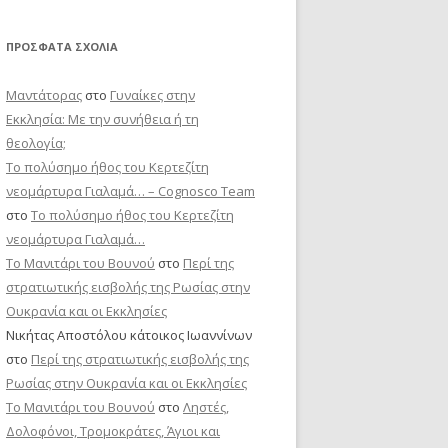
ΠΡΌΣΦΑΤΑ ΣΧΌΛΙΑ
Μαντάτορας
στο
Γυναίκες στην
Εκκλησία: Με την συνήθεια ή τη
θεολογία;
Το πολύσημο ήθος του Κερτεζίτη
νεομάρτυρα Γιαλαμά… – Cognosco Team
στο
Το πολύσημο ήθος του Κερτεζίτη
νεομάρτυρα Γιαλαμά…
Το Μανιτάρι του Βουνού
στο
Περί της
στρατιωτικής εισβολής της Ρωσίας στην
Ουκρανία και οι Εκκλησίες
Νικήτας Αποστόλου κάτοικος Ιωαννίνων
στο
Περί της στρατιωτικής εισβολής της
Ρωσίας στην Ουκρανία και οι Εκκλησίες
Το Μανιτάρι του Βουνού
στο
Ληστές,
Δολοφόνοι, Τρομοκράτες, Άγιοι και