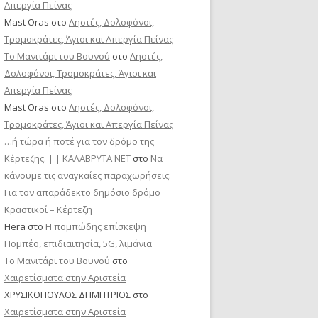
Απεργία Πείνας
Mast Oras
στο
Ληστές, Δολοφόνοι,
Τρομοκράτες, Άγιοι και Απεργία Πείνας
Το Μανιτάρι του Βουνού
στο
Ληστές,
Δολοφόνοι, Τρομοκράτες, Άγιοι και
Απεργία Πείνας
Mast Oras
στο
Ληστές, Δολοφόνοι,
Τρομοκράτες, Άγιοι και Απεργία Πείνας
…ή τώρα ή ποτέ για τον δρόμο της
Κέρτεζης. | | ΚΑΛΑΒΡΥΤΑ ΝΕΤ
στο
Να
κάνουμε τις αναγκαίες παραχωρήσεις:
Για τον απαράδεκτο δημόσιο δρόμο
Κραστικοί – Κέρτεζη
Hera
στο
Η πομπώδης επίσκεψη
Πομπέο, επιδιαιτησία, 5G, λιμάνια
Το Μανιτάρι του Βουνού
στο
Χαιρετίσματα στην Αριστεία
ΧΡΥΣΙΚΟΠΟΥΛΟΣ ΔΗΜΗΤΡΙΟΣ
στο
Χαιρετίσματα στην Αριστεία