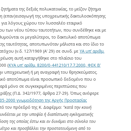
ητήματα της δεξιάς πολυκατοικίας, το μείζον ζήτημα
αι η (επαν)εισαγωγή της υποχρεωτικής δακτυλοσκόπησης
ε για λόγους χώρου τον λυσσαλέο εταιρικό
ου των νέου τύπου ταυτοτήτων, που συνδέθηκε και με
υμούνται οι μεγαλύτεροι, το δακτυλικό αποτύπωμα
ης ταυτότητας, αποτυπωνόταν μάλιστα και στο ίδιο το
τόχου (ν.δ. 127/1969 (Α’ 29) σε συνδ. με
ΥΑ υπ’ αριθμ.
χρέωση αυτή καταργήθηκε στο πλαίσιο του
00 (
ΚΥΑ υπ’ αρίθμ. 8200/0-441210/17.7.2000, ΦΕΚ Β’
 την υποχρεωτική ή μη αναγραφή του θρησκεύματος.
τυλικό αποτύπωμα είναι προσωπικό δεδομένο που ο
παρά μόνο σε συγκεκριμένες περιπτώσεις που
πράξης (Π.Δ. 342/1977, άρθρα 27-29). Όπως ανέφερε
-05-2000 γνωμοδότηση της Αρχής Προστασίας
ό τον πρόεδρό της Κ. Δαφέρμο:
“κατά την κοινή
υνδέεται με την υποψία ή διαπίστωση εγκληματικής
δοση της οποίας έστω και εν δυνάμει στο σύνολο του
 μέτρο και προσβάλλει την προστατευόμενη από το