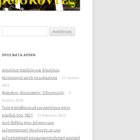
Αναζήτηση
για:
ΠΡΌΣΦΑΤΑ ΆΡΘΡΑ
Δημόσια παιδεία και δημόσιοι
λειτουργοί μετά τα μνημόνια
21 Ιουλίου
2026
Φαράγγι, Βουραϊκός, Οδοντωτός
6
Ιουνίου 2026
Τρία Καλαβρυτινά μοναστήρια στην
καρδιά του 1821
25 Απριλίου 2026
Δυό βιβλία που δένουν μια
ριζοσπαστική Θεολογία με μια
ριζοσπαστική κοινωνικοπολιτική κριτική