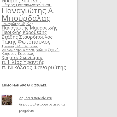
Νικήτας Χιωτίνης
Πέτρος Παπακωνσταντίνου
Παναγιώτης Α.
Μπούρδαλας
Παναγιώτης Θέμελης
Παναγιώτης Μαυροειδής
Περικλής Κοροβέσης
Στάθης Σταυρόπουλος
Τάκης Φωτόπουλος
Τριαντάφυλλος Σερμέτης
Φώτης Σχοινάς
Φιλαλήθης/philalethe00
Χρήστος Κάτσικας
Χρήστος Σκανδάμης
π. Ηλίας Υφαντής
π. Νικόλαος Φαναριώτης
ΔΗΜΟΦΙΛΉ ΆΡΘΡΑ & ΣΕΛΊΔΕΣ
Δημόσια παιδεία και
δημόσιοι λειτουργοί μετά τα
μνημόνια