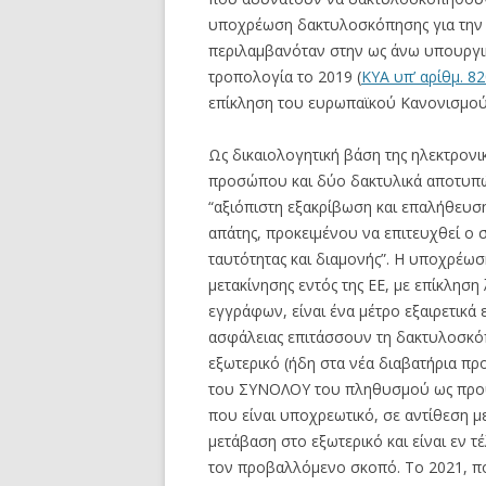
υποχρέωση δακτυλοσκόπησης για την 
περιλαμβανόταν στην ως άνω υπουργι
τροπολογία το 2019 (
ΚΥΑ υπ’ αρίθμ. 8
επίκληση του ευρωπαϊκού Κανονισμού
Ως δικαιολογητική βάση της ηλεκτρον
προσώπου και δύο δακτυλικά αποτυπώμ
“αξιόπιστη εξακρίβωση και επαλήθευση
απάτης, προκειμένου να επιτευχθεί ο 
ταυτότητας και διαμονής”. Η υποχρέ
μετακίνησης εντός της ΕΕ, με επίκλησ
εγγράφων, είναι ένα μέτρο εξαιρετικά 
ασφάλειας επιτάσσουν τη δακτυλοσκόπ
εξωτερικό (ήδη στα νέα διαβατήρια π
του ΣΥΝΟΛΟΥ του πληθυσμού ως προϋ
που είναι υποχρεωτικό, σε αντίθεση μ
μετάβαση στο εξωτερικό και είναι εν 
τον προβαλλόμενο σκοπό. Το 2021, πο