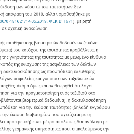
έκδοση των νέου τύπου ταυτοτήτων δεν
κή απόφαση του 2018, αλλά νομοθετήθηκε με
200/0-181621/14.05.2019, ΦΕΚ Β’ 1671
), με ρητή
 σε σχετική ανακοίνωση.
ικής αποθήκευσης βιομετρικών δεδομένων (εικόνα
ατα) του κατόχου της ταυτότητας προβάλλεται η
 της γνησιότητας της ταυτότητας με μειωμένο κίνδυνο
σκοπός της ενίσχυσης της ασφάλειας των δελτίων
ωση δακτυλοσκόπησης ως προϋπόθεση ελεύθερης
η λόγων ασφαλείας και γνησίου των ταξιδιωτικών
επαχθές. Ακόμα όμως και αν θεωρηθεί ότι λόγοι
ηση για την πραγματοποίηση ενός ταξιδιού στο
ροβλέπονται βιομετρικά δεδομένα), η δακτυλοσκόπηση
πόθεση για την έκδοση ταυτότητας (δηλαδή εγγράφου
ε την έκδοση διαβατηρίου που σχετίζεται με τη
τέλει προαιρετική) είναι μέτρο απολύτως δυσανάλογο με
λίτης γερμανικής υπηκοότητας που, επικαλούμενος την