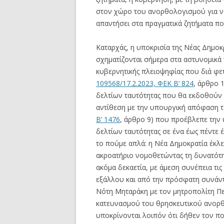
στον χώρο του ανορθολογισμού για να 
απαντήσει στα πραγματικά ζητήματα που
Καταρχάς, η υποκρισία της Νέας Δημοκ
σχηματίζονται σήμερα στα αστυνομικά 
κυβερνητικής πλειοψηφίας που διά φετ
109568/17.2.2023, ΦΕΚ Β’ 824
, άρθρο 
δελτίων ταυτότητας που θα εκδοθούν π
αντίθεση με την υπουργική απόφαση τ
Β’ 1476
, άρθρο 9) που προέβλεπε την
δελτίων ταυτότητας σε ένα έως πέντε 
το πούμε απλά: η Νέα Δημοκρατία έκλει
ακροατήριο νομοθετώντας τη δυνατότη
ακόμα δεκαετία, με άμεση συνέπεια τι
εξάλλου και από την πρόσφατη συνάν
Νότη Μηταράκη με τον μητροπολίτη Πειρα
κατευνασμού του θρησκευτικού ανορθολ
υποκρίνονται λοιπόν ότι δήθεν τον π