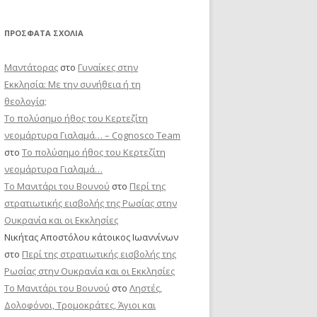
ΠΡΌΣΦΑΤΑ ΣΧΌΛΙΑ
Μαντάτορας
στο
Γυναίκες στην
Εκκλησία: Με την συνήθεια ή τη
θεολογία;
Το πολύσημο ήθος του Κερτεζίτη
νεομάρτυρα Γιαλαμά… – Cognosco Team
στο
Το πολύσημο ήθος του Κερτεζίτη
νεομάρτυρα Γιαλαμά…
Το Μανιτάρι του Βουνού
στο
Περί της
στρατιωτικής εισβολής της Ρωσίας στην
Ουκρανία και οι Εκκλησίες
Νικήτας Αποστόλου κάτοικος Ιωαννίνων
στο
Περί της στρατιωτικής εισβολής της
Ρωσίας στην Ουκρανία και οι Εκκλησίες
Το Μανιτάρι του Βουνού
στο
Ληστές,
Δολοφόνοι, Τρομοκράτες, Άγιοι και