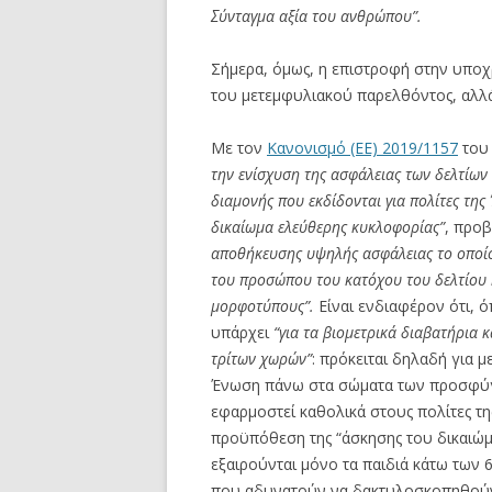
Σύνταγμα αξία του ανθρώπου”.
Σήμερα, όμως, η επιστροφή στην υποχ
του μετεμφυλιακού παρελθόντος, αλλ
Με τον
Κανονισμό (ΕΕ) 2019/1157
του 
την ενίσχυση της ασφάλειας των δελτίων
διαμονής που εκδίδονται για πολίτες της
δικαίωμα ελεύθερης κυκλοφορίας”
, προβ
αποθήκευσης υψηλής ασφάλειας το οποίο 
του προσώπου του κατόχου του δελτίου
μορφοτύπους”.
Είναι ενδιαφέρον ότι, 
υπάρχει
“για τα βιομετρικά διαβατήρια κ
τρίτων χωρών”
: πρόκειται δηλαδή για 
Ένωση πάνω στα σώματα των προσφύγ
εφαρμοστεί καθολικά στους πολίτες τ
προϋπόθεση της “άσκησης του δικαιώ
εξαιρούνται μόνο τα παιδιά κάτω των 6
που αδυνατούν να δακτυλοσκοπηθούν 