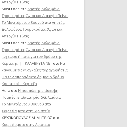
Απεργία Πείνας
Mast Oras
στο
Ληστές, Δολοφόνοι,
Τρομοκράτες, Άγιοι και Απεργία Πείνας
Το Μανιτάρι του Βουνού
στο
Ληστές,
Δολοφόνοι, Τρομοκράτες, Άγιοι και
Απεργία Πείνας
Mast Oras
στο
Ληστές, Δολοφόνοι,
Τρομοκράτες, Άγιοι και Απεργία Πείνας
…ή τώρα ή ποτέ για τον δρόμο της
Κέρτεζης. | | ΚΑΛΑΒΡΥΤΑ ΝΕΤ
στο
Να
κάνουμε τις αναγκαίες παραχωρήσεις:
Για τον απαράδεκτο δημόσιο δρόμο
Κραστικοί – Κέρτεζη
Hera
στο
Η πομπώδης επίσκεψη
Πομπέο, επιδιαιτησία, 5G, λιμάνια
Το Μανιτάρι του Βουνού
στο
Χαιρετίσματα στην Αριστεία
ΧΡΥΣΙΚΟΠΟΥΛΟΣ ΔΗΜΗΤΡΙΟΣ
στο
Χαιρετίσματα στην Αριστεία