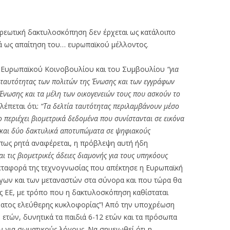
ρεωτική δακτυλοσκόπηση δεν έρχεται ως κατάλοιπο
ά ως απαίτηση του… ευρωπαϊκού μέλλοντος.
Ευρωπαϊκού Κοινοβουλίου και του Συμβουλίου
“για
 ταυτότητας των πολιτών της Ένωσης και των εγγράφων
 Ένωσης και τα μέλη των οικογενειών τους που ασκούν το
λέπεται ότι:
“Τα δελτία ταυτότητας περιλαμβάνουν μέσο
περιέχει βιομετρικά δεδομένα που συνίστανται σε εικόνα
 και δύο δακτυλικά αποτυπώματα σε ψηφιακούς
όπως ρητά αναφέρεται, η πρόβλεψη αυτή ήδη
αι τις βιομετρικές άδειες διαμονής για τους υπηκόους
μεταφορά της τεχνογνωσίας που απέκτησε η Ευρωπαϊκή
ων και των μεταναστών στα σύνορα και που τώρα θα
ης ΕΕ, με τρόπο που η δακτυλοσκόπηση καθίσταται
ματος ελεύθερης κυκλοφορίας”! Από την υποχρέωση
 ετών, δυνητικά τα παιδιά 6-12 ετών και τα πρόσωπα
για σωματικούς λόγους. Να σημειωθεί ότι η