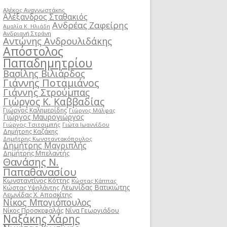
Αλέκος Αναγνωστάκης
Αλέξανδρος Σταθακιός
Ανδρέας Ζαφείρης
Αμαλία Κ. Ηλιάδη
Ανδριανή Στράνη
Αντώνης Ανδρουλιδάκης
Απόστολος
Παπαδημητρίου
Βασίλης Βιλιάρδος
Γιάννης Ποταμιάνος
Γιάννης Στρούμπας
Γιώργος Κ. Καββαδίας
Γιώργος Καλημερίδης
Γιώργος Μάλφας
Γιώργος Μαυρογιώργος
Γιώργος Τσιτσιμπής
Γιώτα Ιωαννίδου
Δημήτρης Καζάκης
Δημήτρης Κωνσταντακόπουλος
Δημήτρης Μαγριπλής
Δημήτρης Μπελαντής
Θανάσης Ν.
Παπαθανασίου
Κωνσταντίνος Κόττης
Κώστας Κάππας
Λεωνίδας Βατικιώτης
Κώστας Υψηλάντης
Λεωνίδας Χ. Αποσκίτης
Νίκος Μπογιόπουλος
Νίκος Προσκεφαλάς
Νίνα Γεωργιάδου
Ναξάκης Χάρης