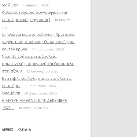
ως δώρο
6 Απριλίου 2026
Καλαβρυτοχώρια: Συγγραφικός και
επιστημονικός οργασμός!
10 Μαρτίου
2026
Στ’ αλώνια και στα σαλόνια – Χριστιανο-
μαρξιστικός διάλογος: Όπως τον έζησα
και τον κρίνω
19 Ιανουαρίου 2026
Νίκο, 35 χρόνια μετά: Σχολεία,
πρωτογενής παραγωγή και Οικουμένη
στενάζουν
12 Ιανουαρίου 2026
Ένα τάβλι και λίγος καφές για όλες τις
επιστήμες
7 Ιανουαρίου 2026
Θεομάνα!
24 Δεκεμβρίου 2025
Η ΜΑΥΡΗ ΗΜΕΡΑ ΣΤΙΣ 10 ΔΕΚΕΜΒΡΗ
1943…
10 Δεκεμβρίου 2025
ΛΈΞΕΙΣ – ΚΛΕΙΔΙΆ