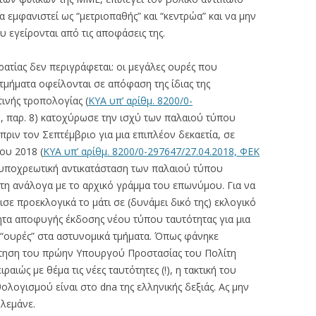
εμφανιστεί ως “μετριοπαθής” και “κεντρώα” και να μην
 εγείρονται από τις αποφάσεις της.
ρατίας δεν περιγράφεται: οι μεγάλες ουρές που
τμήματα οφείλονται σε απόφαση της ίδιας της
ινής τροπολογίας (
ΚΥΑ υπ’ αρίθμ. 8200/0-
1, παρ. 8) κατοχύρωσε την ισχύ των παλαιού τύπου
ριν τον Σεπτέμβριο για μια επιπλέον δεκαετία, σε
ου 2018 (
ΚΥΑ υπ’ αρίθμ. 8200/0-297647/27.04.2018, ΦΕΚ
 υποχρεωτική αντικατάσταση των παλαιού τύπου
έτη ανάλογα με το αρχικό γράμμα του επωνύμου. Για να
σε προεκλογικά το μάτι σε (δυνάμει δικό της) εκλογικό
τα αποφυγής έκδοσης νέου τύπου ταυτότητας για μια
ς “ουρές” στα αστυνομικά τμήματα. Όπως φάνηκε
τηση του πρώην Υπουργού Προστασίας του Πολίτη
ιώς με θέμα τις νέες ταυτότητες (!), η τακτική του
ογισμού είναι στο dna της ελληνικής δεξιάς. Ας μην
ολεμάνε.