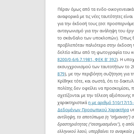
Πέραν όμως από τα ενδο-οικογενειακά ζ
αναφορικά με τις νέες ταυτότητες είν
για την έκδοσή τους (σσ: προσπερνάμ
ανταγωνισμό για την ανάληψη του έργ
το σκάνδαλο των υποκλοπών). Όπως θ
προβλεπόταν παλιότερα στην έκδοση τ
δελτίο κάτω από τη φωτογραφία του κα
8200/0-6/6.7.1981, ΦΕΚ Β’ 392
). Η υπο
εκσυγχρονισμού των ταυτοτήτων το 20
879
), με την περιβόητη συζήτηση για
Κρίθηκε τότε, και σωστά, ότι το δακ
πολίτης δεν οφείλει να προσκομίσει, 
σχετίζονται με την τέλεση αξιόποινης 
χαρακτηριστικά
η με αριθμό 510/17/15
Δεδομένων Προσωπικού Χαρακτήρα
υπ
αντίληψη, το αποτύπωμα (η “σήμανση”) σ
δραστηριότητας (“σεσημασμένοι”), η από
ελληνικού λαού, υπερβαίνει το αναγκαίο