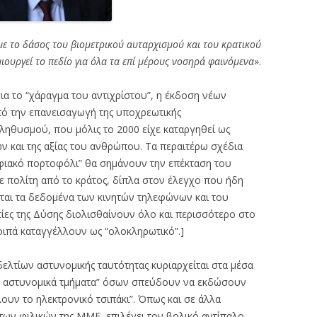
με το δάσος του βιομετρικού αυταρχισμού και του κρατικού
ουργεί το πεδίο για όλα τα επί μέρους νοσηρά φαινόμενα
».
για το “χάραγμα του αντιχρίστου”, η έκδοση νέων
ό την επανεισαγωγή της υποχρεωτικής
ηθυσμού, που μόλις το 2000 είχε καταργηθεί ως
και της αξίας του ανθρώπου. Τα περαιτέρω σχέδια
ηφιακό πορτοφόλι” θα σημάνουν την επέκταση του
ε πολίτη από το κράτος, δίπλα στον έλεγχο που ήδη
νται τα δεδομένα των κινητών τηλεφώνων και του
ίες της Δύσης διολισθαίνουν όλο και περισσότερο στο
λοιπά καταγγέλλουν ως “ολοκληρωτικό”.]
ελτίων αστυνομικής ταυτότητας κυριαρχείται στα μέσα
τα αστυνομικά τμήματα” όσων σπεύδουν να εκδώσουν
λουν το ηλεκτρονικό τσιπάκι”. Όπως και σε άλλα
 των φιλικών της ΜΜΕ, επιλέγει τον βολικό αντίπαλο