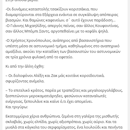
-Οι δυνάμεις καταστολής τσακίζουν κοριτσάκια, που
διαμαρτύρονται στα Εξάρχεια ενάντια σε συγκάλυψη απόπειρας
βιασμών. Και θαμώνες καφενείων, σ΄ αυτό έχουνε παράδοση…
-Ο Γιάννης Μιχαηλίδης, απεργός πείνας, σαν άλλος Κουφοντίνας,
σαν άλλος Μπόμπι Σαντς, αργοπεθαίνει με το κεφάλι ψηλά.
-Ο Χρήστος Χρονόπουλος, ανάπηρος από βασανιστήρια που
υπέστη μέσα σε αστυνομικό τμήμα, καθηλωμένος στο αναπηρικό
αμαξίδιο, ακούει την καταδίκη των βασανιστών του αστυνομικών
σε τρία χρόνια φυλακή από το εφετείο.
Κι από την άλλη όχθη:
– Οι δολοφόνοι Αλέξη και Ζακ μάς κοιτάνε κοροϊδευτικά,
σφυρίζοντας ανέμελα.
– Το επιτελικό κράτος, παρέα με τραπεζίτες και μεγαλοεργολάβους,
ξεσπιτώνουν μεροκαματιάρηδες, φεσώνουν καταναλωτές
ενέργειας, ξεπουλάνε και καίνε ό,τι έχει απομείνει.
Και τριγύρω:
Εκατομμύρια χέρια ανθρώπινα, ζεμένα στη γαλέρα της μισθωτής
σκλαβιάς, χωρίς ελπίδα, χωρίς αξιοπρέπεια, χωρίς αύριο. Και τα
μυαλά στα κάγκελα του σερφαρίσματος, ένα λουλούδι και πενήντα