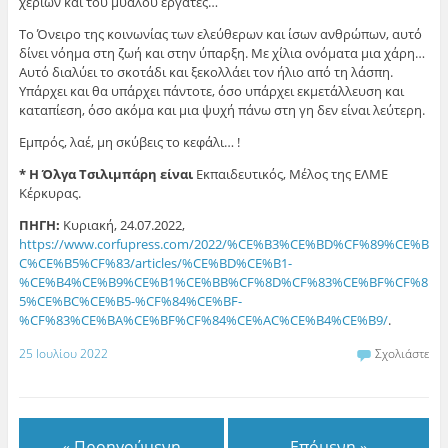
χεριών και του μυαλού εργάτες…
To Όνειρο της κοινωνίας των ελεύθερων και ίσων ανθρώπων, αυτό
δίνει νόημα στη ζωή και στην ύπαρξη. Με χίλια ονόματα μια χάρη…
Αυτό διαλύει το σκοτάδι και ξεκολλάει τον ήλιο από τη λάσπη.
Υπάρχει και θα υπάρχει πάντοτε, όσο υπάρχει εκμετάλλευση και
καταπίεση, όσο ακόμα και μια ψυχή πάνω στη γη δεν είναι λεύτερη.
Εμπρός, λαέ, μη σκύβεις το κεφάλι… !
* Η Όλγα Τσιλιμπάρη είναι
Εκπαιδευτικός, Μέλος της ΕΛΜΕ
Κέρκυρας.
ΠΗΓΗ:
Κυριακή, 24.07.2022,
https://www.corfupress.com/2022/%CE%B3%CE%BD%CF%89%CE%B
C%CE%B5%CF%83/articles/%CE%BD%CE%B1-
%CE%B4%CE%B9%CE%B1%CE%BB%CF%8D%CF%83%CE%BF%CF%8
5%CE%BC%CE%B5-%CF%84%CE%BF-
%CF%83%CE%BA%CE%BF%CF%84%CE%AC%CE%B4%CE%B9/
.
25 Ιουλίου 2022
Σχολιάστε
« Προηγούμενη
Επόμενη »