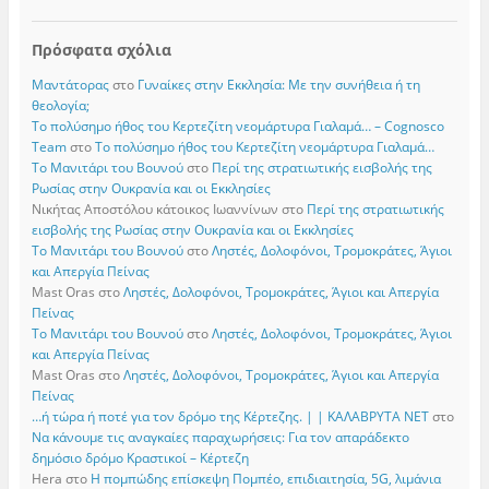
Πρόσφατα σχόλια
Μαντάτορας
στο
Γυναίκες στην Εκκλησία: Με την συνήθεια ή τη
θεολογία;
Το πολύσημο ήθος του Κερτεζίτη νεομάρτυρα Γιαλαμά… – Cognosco
Team
στο
Το πολύσημο ήθος του Κερτεζίτη νεομάρτυρα Γιαλαμά…
Το Μανιτάρι του Βουνού
στο
Περί της στρατιωτικής εισβολής της
Ρωσίας στην Ουκρανία και οι Εκκλησίες
Νικήτας Αποστόλου κάτοικος Ιωαννίνων
στο
Περί της στρατιωτικής
εισβολής της Ρωσίας στην Ουκρανία και οι Εκκλησίες
Το Μανιτάρι του Βουνού
στο
Ληστές, Δολοφόνοι, Τρομοκράτες, Άγιοι
και Απεργία Πείνας
Mast Oras
στο
Ληστές, Δολοφόνοι, Τρομοκράτες, Άγιοι και Απεργία
Πείνας
Το Μανιτάρι του Βουνού
στο
Ληστές, Δολοφόνοι, Τρομοκράτες, Άγιοι
και Απεργία Πείνας
Mast Oras
στο
Ληστές, Δολοφόνοι, Τρομοκράτες, Άγιοι και Απεργία
Πείνας
…ή τώρα ή ποτέ για τον δρόμο της Κέρτεζης. | | ΚΑΛΑΒΡΥΤΑ ΝΕΤ
στο
Να κάνουμε τις αναγκαίες παραχωρήσεις: Για τον απαράδεκτο
δημόσιο δρόμο Κραστικοί – Κέρτεζη
Hera
στο
Η πομπώδης επίσκεψη Πομπέο, επιδιαιτησία, 5G, λιμάνια