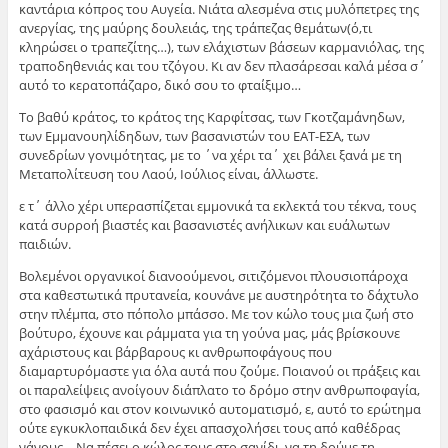
καντάρια κόπρος του Αυγεία. Νιάτα αλεσμένα στις μυλόπετρες της
ανεργίας, της μαύρης δουλειάς, της τράπεζας θεμάτων(ό,τι
κληρώσει ο τραπεζίτης…), των ελάχιστων βάσεων καρμανιόλας, της
τραποδηθενιάς και του τζόγου. Κι αν δεν πλασάρεσαι καλά μέσα σ΄
αυτό το κερατοπάζαρο, δικό σου το φταίξιμο…
Το βαθύ κράτος, το κράτος της Καρφίτσας, των Γκοτζαμάνηδων,
των Εμμανουηλίδηδων, των βασανιστών του ΕΑΤ-ΕΣΑ, των
συνεδρίων γονιμότητας, με το ΄να χέρι τα΄ χει βάλει ξανά με τη
Μεταπολίτευση του Λαού, Ιούλιος είναι, άλλωστε.
ε τ΄ άλλο χέρι υπερασπίζεται εμμονικά τα εκλεκτά του τέκνα, τους
κατά συρροή βιαστές και βασανιστές ανήλικων και ευάλωτων
παιδιών.
Βολεμένοι οργανικοί διανοούμενοι, σιτιζόμενοι πλουσιοπάροχα
στα καθεστωτικά πρυτανεία, κουνάνε με αυστηρότητα το δάχτυλο
στην πλέμπα, στο πόπολο μπάσσο. Με τον κώλο τους μια ζωή στο
βούτυρο, έχουνε και ράμματα για τη γούνα μας, μάς βρίσκουνε
αχάριστους και βάρβαρους κι ανθρωποφάγους που
διαμαρτυρόμαστε για όλα αυτά που ζούμε. Ποιανού οι πράξεις και
οι παραλείψεις ανοίγουν διάπλατο το δρόμο στην ανθρωποφαγία,
στο φασισμό και στον κοινωνικό αυτοματισμό, ε, αυτό το ερώτημα
ούτε εγκυκλοπαιδικά δεν έχει απασχολήσει τους από καθέδρας
νάνους… Να πέσει ο κώλος τους στο σανίδι, να τη δούμε τη