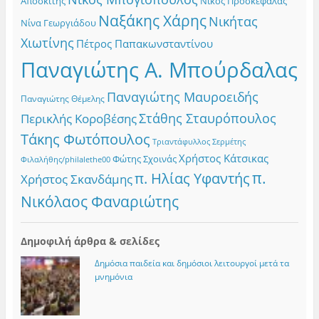
Αποσκίτης
Νίκος Προσκεφαλάς
Ναξάκης Χάρης
Νικήτας
Νίνα Γεωργιάδου
Χιωτίνης
Πέτρος Παπακωνσταντίνου
Παναγιώτης Α. Μπούρδαλας
Παναγιώτης Μαυροειδής
Παναγιώτης Θέμελης
Στάθης Σταυρόπουλος
Περικλής Κοροβέσης
Τάκης Φωτόπουλος
Τριαντάφυλλος Σερμέτης
Χρήστος Κάτσικας
Φώτης Σχοινάς
Φιλαλήθης/philalethe00
π.
π. Ηλίας Υφαντής
Χρήστος Σκανδάμης
Νικόλαος Φαναριώτης
Δημοφιλή άρθρα & σελίδες
Δημόσια παιδεία και δημόσιοι λειτουργοί μετά τα
μνημόνια