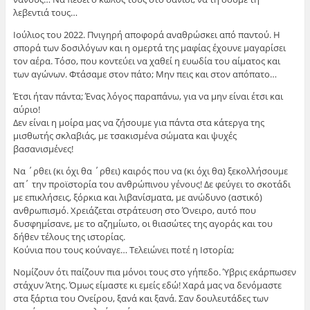
λεβεντιά τους…
Ιούλιος του 2022. Πνιγηρή αποφορά αναθρώσκει από παντού. Η
σπορά των δοσιλόγων και η ομερτά της μαφίας έχουνε μαγαρίσει
τον αέρα. Τόσο, που κοντεύει να χαθεί η ευωδία του αίματος και
των αγώνων. Φτάσαμε στον πάτο; Μην πεις και στον απόπατο…
Έτσι ήταν πάντα; Ένας λόγος παραπάνω, για να μην είναι έτσι και
αύριο!
Δεν είναι η μοίρα μας να ζήσουμε για πάντα στα κάτεργα της
μισθωτής σκλαβιάς, με τσακισμένα σώματα και ψυχές
βασανισμένες!
Να ΄ρθει (κι όχι θα ΄ρθει) καιρός που να (κι όχι θα) ξεκολλήσουμε
απ΄ την προϊστορία του ανθρώπινου γένους! Δε φεύγει το σκοτάδι
με επικλήσεις, ξόρκια και λιβανίσματα, με ανώδυνο (αστικό)
ανθρωπισμό. Χρειάζεται στράτευση στο Όνειρο, αυτό που
δυσφημίσανε, με το αζημίωτο, οι θιασώτες της αγοράς και του
δήθεν τέλους της ιστορίας.
Κούνια που τους κούναγε… Τελειώνει ποτέ η Ιστορία;
Νομίζουν ότι παίζουν πια μόνοι τους στο γήπεδο. Ύβρις εκάρπωσεν
στάχυν Άτης. Όμως είμαστε κι εμείς εδώ! Χαρά μας να δενόμαστε
στα ξάρτια του Ονείρου, ξανά και ξανά. Σαν δουλευτάδες των