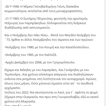
-26-7-1946: Η Μίρκα Γκίνοβα/Ειρήνη Γκίνη, δασκάλα
κομμουνίστρια, εκτελείται από τους μοναρχοφασίστες.
-21-7-1965: Ο Σωτήρης Πέτρουλας, φοιτητής της αριστερής
πτέρυγας των Λαμπράκηδων, δολοφονείται στη διάρκεια
διαδήλωσης από αστυνομικούς.
Και ο Νοέμβρης δεν πάει πίσω… Μετά τον Μεγάλο Νοέμβρη του
΄73, ήρθαν κι άλλοι Νοέμβρηδες του αίματος και των αγώνων:
-Νοέμβρης του 1980, με τον Κουμή και την Κανελλοπούλου.
-Νοέμβρης του 1985, με τον Καλτεζά.
-Αρχές Δεκέμβρη του 2008, με τον Γρηγορόπουλο.
Είχαμε και Μάηδες με τον Λαμπράκη.. Και Γενάρηδες με τον
Τεμπονέρα…Και χρόνια ολόκληρα απεργιών και διαδηλώσεων
ενάντια στα μνημόνια, στη λιτότητα και τον αυταρχισμό. Αγώνες
όλους τους μήνες. Ούτε χτεσινοί είμαστε ούτε απ΄ το πουθενά
ερχόμαστε.
Ιούλιος του 2022. Να σκοτώνονται οι λαοί, για τ΄ αφέντη το ψωμί.
Σήμερα στην Ουκρανία, πιο πριν στη Γιουγκοσλαβία, εδώ κι εκατό
χρόνια στη Μικρασία.
Στην αποδώ μεριά: