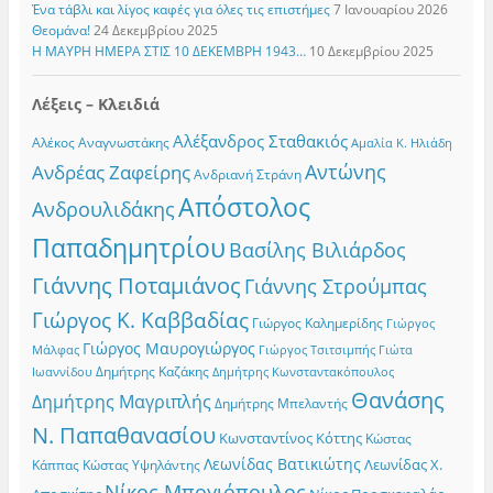
Ένα τάβλι και λίγος καφές για όλες τις επιστήμες
7 Ιανουαρίου 2026
Θεομάνα!
24 Δεκεμβρίου 2025
Η ΜΑΥΡΗ ΗΜΕΡΑ ΣΤΙΣ 10 ΔΕΚΕΜΒΡΗ 1943…
10 Δεκεμβρίου 2025
Λέξεις – Κλειδιά
Αλέξανδρος Σταθακιός
Αλέκος Αναγνωστάκης
Αμαλία Κ. Ηλιάδη
Αντώνης
Ανδρέας Ζαφείρης
Ανδριανή Στράνη
Απόστολος
Ανδρουλιδάκης
Παπαδημητρίου
Βασίλης Βιλιάρδος
Γιάννης Ποταμιάνος
Γιάννης Στρούμπας
Γιώργος Κ. Καββαδίας
Γιώργος Καλημερίδης
Γιώργος
Γιώργος Μαυρογιώργος
Γιώργος Τσιτσιμπής
Γιώτα
Μάλφας
Δημήτρης Καζάκης
Ιωαννίδου
Δημήτρης Κωνσταντακόπουλος
Θανάσης
Δημήτρης Μαγριπλής
Δημήτρης Μπελαντής
Ν. Παπαθανασίου
Κωνσταντίνος Κόττης
Κώστας
Λεωνίδας Βατικιώτης
Λεωνίδας Χ.
Κώστας Υψηλάντης
Κάππας
Νίκος Μπογιόπουλος