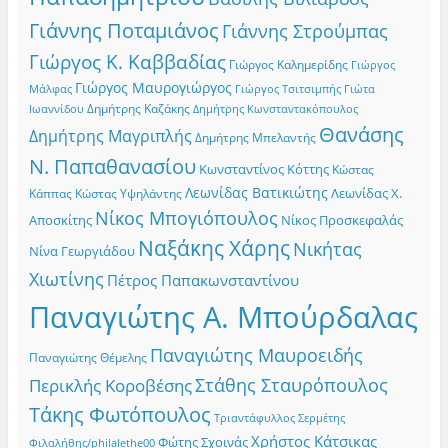
Γιάννης Ποταμιάνος
Γιάννης Στρούμπας
Γιώργος Κ. Καββαδίας
Γιώργος Καλημερίδης
Γιώργος
Γιώργος Μαυρογιώργος
Γιώργος Τσιτσιμπής
Γιώτα
Μάλφας
Δημήτρης Καζάκης
Ιωαννίδου
Δημήτρης Κωνσταντακόπουλος
Θανάσης
Δημήτρης Μαγριπλής
Δημήτρης Μπελαντής
Ν. Παπαθανασίου
Κωνσταντίνος Κόττης
Κώστας
Λεωνίδας Βατικιώτης
Λεωνίδας Χ.
Κώστας Υψηλάντης
Κάππας
Νίκος Μπογιόπουλος
Αποσκίτης
Νίκος Προσκεφαλάς
Ναξάκης Χάρης
Νικήτας
Νίνα Γεωργιάδου
Χιωτίνης
Πέτρος Παπακωνσταντίνου
Παναγιώτης Α. Μπούρδαλας
Παναγιώτης Μαυροειδής
Παναγιώτης Θέμελης
Στάθης Σταυρόπουλος
Περικλής Κοροβέσης
Τάκης Φωτόπουλος
Τριαντάφυλλος Σερμέτης
Χρήστος Κάτσικας
Φώτης Σχοινάς
Φιλαλήθης/philalethe00