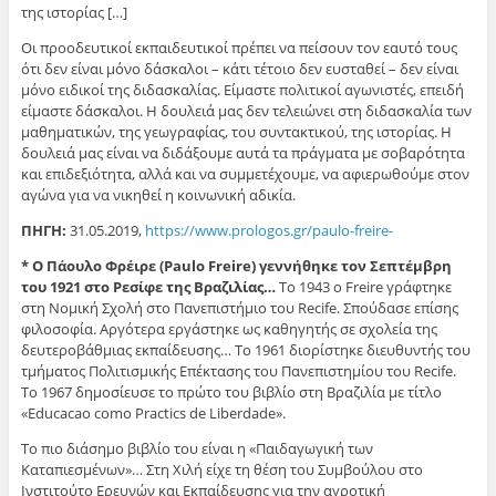
της ιστορίας […]
Οι προοδευτικοί εκπαιδευτικοί πρέπει να πείσουν τον εαυτό τους
ότι δεν είναι μόνο δάσκαλοι – κάτι τέτοιο δεν ευσταθεί – δεν είναι
μόνο ειδικοί της διδασκαλίας. Είμαστε πολιτικοί αγωνιστές, επειδή
είμαστε δάσκαλοι. Η δουλειά μας δεν τελειώνει στη διδασκαλία των
μαθηματικών, της γεωγραφίας, του συντακτικού, της ιστορίας. Η
δουλειά μας είναι να διδάξουμε αυτά τα πράγματα με σοβαρότητα
και επιδεξιότητα, αλλά και να συμμετέχουμε, να αφιερωθούμε στον
αγώνα για να νικηθεί η κοινωνική αδικία.
ΠΗΓΗ:
31.05.2019,
https://www.prologos.gr/paulo-freire-
* Ο Πάουλο Φρέιρε (Paulo Freire
) γεννήθηκε τον Σεπτέμβρη
του 1921
στο Ρεσίφε της Βραζιλίας…
Το 1943 ο Freire γράφτηκε
στη Νομική Σχολή στο Πανεπιστήμιο του Recife. Σπούδασε επίσης
φιλοσοφία. Αργότερα εργάστηκε ως καθηγητής σε σχολεία της
δευτεροβάθμιας εκπαίδευσης… Το 1961 διορίστηκε διευθυντής του
τμήματος Πολιτισμικής Επέκτασης του Πανεπιστημίου του Recife.
Το 1967 δημοσίευσε το πρώτο του βιβλίο στη Βραζιλία με τίτλο
«Educacao como Practics de Liberdade».
Το πιο διάσημο βιβλίο του είναι η «Παιδαγωγική των
Καταπιεσμένων»… Στη Χιλή είχε τη θέση του Συμβούλου στο
Ινστιτούτο Ερευνών και Εκπαίδευσης για την αγροτική