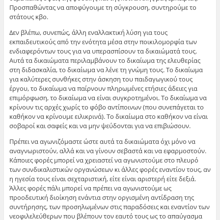
Προσπαθώντας να αποφύγουμε τη σύγκρουση, συντηρούμε το
στάτους κβο.
Δεν βλέπω, συνεπώς, άλλη εναλλακτική λύση για τους
εκπαιδευτικούς από την ενότητα μέσα στην ποικιλομορφία των
ενδιαφερόντων τους για να υπερασπίσουν τα δικαιώματά τους.
Αυτά τα δικαιώματα περιλαμβάνουν το δικαίωμα της ελευθερίας
στη διδασκαλία, το δικαίωμα να λένε τη γνώμη τους. Το δικαίωμα
για καλύτερες συνθήκες στην άσκηση του παιδαγωγικού τους
έργου, το δικαίωμα να παίρνουν πληρωμένες ετήσιες άδειες για
επιμόρφωση, το δικαίωμα να είναι συγκροτημένοι. Το δικαίωμα να
κρίνουν τις αρχές χωρίς το φόβο αντίποινων (που συνεπάγεται το
καθήκον να κρίνουμε ειλικρινά). Το δικαίωμα στο καθήκον να είναι
σοβαροί και σαφείς και να μην ψεύδονται για να επιβιώσουν.
Πρέπει να αγωνιζόμαστε ώστε αυτά τα δικαιώματα όχι μόνο να
αναγνωριστούν, αλλά και να γίνουν σεβαστά και να εφαρμοστούν.
Κάποιες φορές μπορεί να χρειαστεί να αγωνιστούμε στο πλευρό
των συνδικαλιστικών οργανώσεων κι άλλες φορές εναντίον τους, αν
η ηγεσία τους είναι σεχταριστική, είτε είναι αριστερή είτε δεξιά.
Άλλες φορές πάλι μπορεί να πρέπει να αγωνιστούμε ως
προοδευτική διοίκηση ενάντια στην οργισμένη αντίδραση της
συντήρησης, των προσηλωμένων στις παραδόσεις και εναντίον των
νεοφιλελεύθερων που βλέπουν τον εαυτό τους ως το απαύγασμα