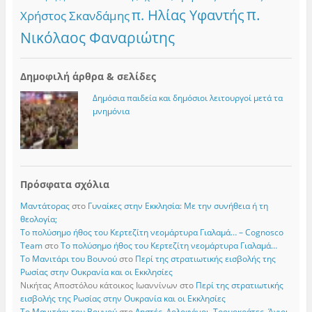
π.
π. Ηλίας Υφαντής
Χρήστος Σκανδάμης
Νικόλαος Φαναριώτης
Δημοφιλή άρθρα & σελίδες
Δημόσια παιδεία και δημόσιοι λειτουργοί μετά τα
μνημόνια
Πρόσφατα σχόλια
Μαντάτορας
στο
Γυναίκες στην Εκκλησία: Με την συνήθεια ή τη
θεολογία;
Το πολύσημο ήθος του Κερτεζίτη νεομάρτυρα Γιαλαμά… – Cognosco
Team
στο
Το πολύσημο ήθος του Κερτεζίτη νεομάρτυρα Γιαλαμά…
Το Μανιτάρι του Βουνού
στο
Περί της στρατιωτικής εισβολής της
Ρωσίας στην Ουκρανία και οι Εκκλησίες
Νικήτας Αποστόλου κάτοικος Ιωαννίνων
στο
Περί της στρατιωτικής
εισβολής της Ρωσίας στην Ουκρανία και οι Εκκλησίες
Το Μανιτάρι του Βουνού
στο
Ληστές, Δολοφόνοι, Τρομοκράτες, Άγιοι