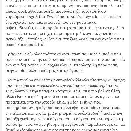
είτε όχι, με ταπεινοφροσύνη, με στοργική αγάπη, με θάρρος, ανοχή,
ικανότητα, αποφαστικότητα, υπομονή – ανυπομονησία και λεκτική
φειδώ, συμβάλλουμε στη δημιουργία ενός ευτυχισμένου,
χαρούμενου σχολείου. Εργαζόμαστε για ένα σχολείο – περιπέτεια,
ένα σχολείο που πάει μπροστά, που δεν φοβάται να
ριψοκινδυνεύει, που απορρίπτει τη στασιμότητα. Είναι ένα σχολείο
που σκέφτεται, συμμετέχει, δημιουργεί, μιλά, αγαπά, φαντάζεται,
αγκαλιάζει με πάθος και λέει ναι στη ζωή. Δεν είναι ένα σχολείο που
σιωπά και παραιτείται.
Πράγματι, ο εύκολος τρόπος να αντιμετωπίσουμε τα εμπόδια που
ορθώνονται από την κυβερνητική περιφρόνηση και την αυθαιρεσία
των αντιδημοκρατικών αρχών είναι η μοιρολατρική παραίτηση,
στην οποία πολλοί από εμας καταφεύγουμε.
«
Και τι μπορώ να κάνω; Είτε με αποκαλούν δάσκαλο είτε στοργική μητέρα,
εγώ πάλι είμαι κακοπληρωμένος, αγνοημένος και παραμελημένος. Ας
είναι, λοιπόν
». Στην πραγματικότητα αυτή είναι η πιο βολική θέση,
αλλά είναι και η θέση αυτού που παραιτείται από τον αγώνα, που
παραιτείται από την ιστορία. Είναι η θέση εκείνων που
αποκηρύσσουν τη σύγκρουση, η έλλειψη της οποίας υπονομεύει
την αξιοπρέπεια της ζωής. Δεν μπορεί να υπάρξει ζωή ή ανθρώπινη
ύπαρξη χωρίς αγώνα και σύγκρουση. Η σύγκρουση ενυπάρχει στη
συνείδησή μας. Αν αρνηθούμε τη σύγκρουση παραβλέπουμε τις πιο
θεμελιακές όψεις της φυσικής και της κοινωνικής μας εμπειρίας.