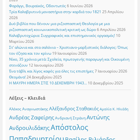
Φαράγγι, Βουραϊκός, Οδοντωτός
6 Ιουνίου 2026
Τρία Καλαβρυτινά μοναστήρια στην καρδιά του 1821
25 Απριλίου
2026
Δυό βιβλία που δένουν μια ριζοσπαστική Θεολογία με μια
ριζοσπαστική κοινωνικοπολιτική κριτική ως δώρο
6 Απριλίου 2026
Καλαβρυτοχώρια: Συγγραφικός και επιστημονικός οργασμός!
10
Μαρτίου 2026
Στ’ αλώνια και στα σαλόνια – Χριστιανο-μαρξιστικός διάλογος: Όπως
τον έζησα και τον κρίνω
19 Ιανουαρίου 2026
Νίκο, 35 χρόνια μετά: Σχολεία, πρωτογενής παραγωγή και Οικουμένη
στενάζουν
12 Ιανουαρίου 2026
Ένα τάβλι και λίγος καφές για όλες τις επιστήμες
7 Ιανουαρίου 2026
Θεομάνα!
24 Δεκεμβρίου 2025
Η ΜΑΥΡΗ ΗΜΕΡΑ ΣΤΙΣ 10 ΔΕΚΕΜΒΡΗ 1943…
10 Δεκεμβρίου 2025
Λέξεις – Κλειδιά
Αλέξανδρος Σταθακιός
Αλέκος Αναγνωστάκης
Αμαλία Κ. Ηλιάδη
Αντώνης
Ανδρέας Ζαφείρης
Ανδριανή Στράνη
Απόστολος
Ανδρουλιδάκης
Παπαδημητρίου
Βασίλης Βιλιάρδος