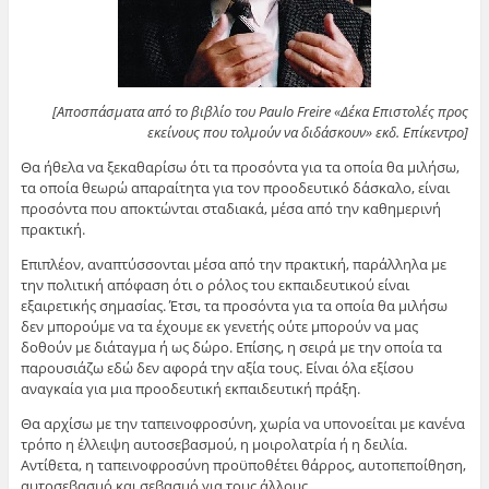
[Αποσπάσματα από το βιβλίο του Paulo Freire «Δέκα Επιστολές προς
εκείνους που τολμούν να διδάσκουν» εκδ. Επίκεντρο]
Θα ήθελα να ξεκαθαρίσω ότι τα προσόντα για τα οποία θα μιλήσω,
τα οποία θεωρώ απαραίτητα για τον προοδευτικό δάσκαλο, είναι
προσόντα που αποκτώνται σταδιακά, μέσα από την καθημερινή
πρακτική.
Επιπλέον, αναπτύσσονται μέσα από την πρακτική, παράλληλα με
την πολιτική απόφαση ότι ο ρόλος του εκπαιδευτικού είναι
εξαιρετικής σημασίας. Έτσι, τα προσόντα για τα οποία θα μιλήσω
δεν μπορούμε να τα έχουμε εκ γενετής ούτε μπορούν να μας
δοθούν με διάταγμα ή ως δώρο. Επίσης, η σειρά με την οποία τα
παρουσιάζω εδώ δεν αφορά την αξία τους. Είναι όλα εξίσου
αναγκαία για μια προοδευτική εκπαιδευτική πράξη.
Θα αρχίσω με την ταπεινοφροσύνη, χωρία να υπονοείται με κανένα
τρόπο η έλλειψη αυτοσεβασμού, η μοιρολατρία ή η δειλία.
Αντίθετα, η ταπεινοφροσύνη προϋποθέτει θάρρος, αυτοπεποίθηση,
αυτοσεβασμό και σεβασμό για τους άλλους.