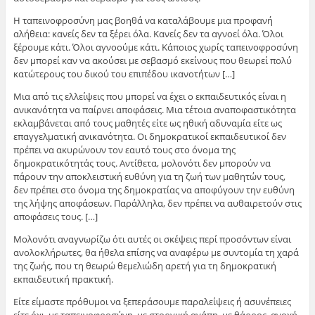
Η ταπεινοφροσύνη μας βοηθά να καταλάβουμε μια προφανή
αλήθεια: κανείς δεν τα ξέρει όλα. Κανείς δεν τα αγνοεί όλα. Όλοι
ξέρουμε κάτι. Όλοι αγνοούμε κάτι. Κάποιος χωρίς ταπεινοφροσύνη
δεν μπορεί καν να ακούσει με σεβασμό εκείνους που θεωρεί πολύ
κατώτερους του δικού του επιπέδου ικανοτήτων […]
Μια από τις ελλείψεις που μπορεί να έχει ο εκπαιδευτικός είναι η
ανικανότητα να παίρνει αποφάσεις. Μια τέτοια αναποφαστικότητα
εκλαμβάνεται από τους μαθητές είτε ως ηθική αδυναμία είτε ως
επαγγελματική ανικανότητα. Οι δημοκρατικοί εκπαιδευτικοί δεν
πρέπει να ακυρώνουν τον εαυτό τους στο όνομα της
δημοκρατικότητάς τους. Αντίθετα, μολονότι δεν μπορούν να
πάρουν την αποκλειστική ευθύνη για τη ζωή των μαθητών τους,
δεν πρέπει στο όνομα της δημοκρατίας να αποφύγουν την ευθύνη
της λήψης αποφάσεων. Παράλληλα, δεν πρέπει να αυθαιρετούν στις
αποφάσεις τους. […]
Μολονότι αναγνωρίζω ότι αυτές οι σκέψεις περί προσόντων είναι
ανολοκλήρωτες, θα ήθελα επίσης να αναφέρω με συντομία τη χαρά
της ζωής, που τη θεωρώ θεμελιώδη αρετή για τη δημοκρατική
εκπαιδευτική πρακτική.
Είτε είμαστε πρόθυμοι να ξεπεράσουμε παραλείψεις ή ασυνέπειες