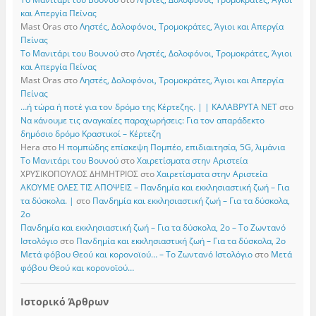
και Απεργία Πείνας
Mast Oras
στο
Ληστές, Δολοφόνοι, Τρομοκράτες, Άγιοι και Απεργία
Πείνας
Το Μανιτάρι του Βουνού
στο
Ληστές, Δολοφόνοι, Τρομοκράτες, Άγιοι
και Απεργία Πείνας
Mast Oras
στο
Ληστές, Δολοφόνοι, Τρομοκράτες, Άγιοι και Απεργία
Πείνας
…ή τώρα ή ποτέ για τον δρόμο της Κέρτεζης. | | ΚΑΛΑΒΡΥΤΑ ΝΕΤ
στο
Να κάνουμε τις αναγκαίες παραχωρήσεις: Για τον απαράδεκτο
δημόσιο δρόμο Κραστικοί – Κέρτεζη
Hera
στο
Η πομπώδης επίσκεψη Πομπέο, επιδιαιτησία, 5G, λιμάνια
Το Μανιτάρι του Βουνού
στο
Χαιρετίσματα στην Αριστεία
ΧΡΥΣΙΚΟΠΟΥΛΟΣ ΔΗΜΗΤΡΙΟΣ
στο
Χαιρετίσματα στην Αριστεία
ΑΚΟΥΜΕ ΟΛΕΣ ΤΙΣ ΑΠΟΨΕΙΣ – Πανδημία και εκκλησιαστική ζωή – Για
τα δύσκολα. |
στο
Πανδημία και εκκλησιαστική ζωή – Για τα δύσκολα,
2ο
Πανδημία και εκκλησιαστική ζωή – Για τα δύσκολα, 2ο – Το Zωντανό
Iστολόγιο
στο
Πανδημία και εκκλησιαστική ζωή – Για τα δύσκολα, 2ο
Μετά φόβου Θεού και κορονοϊού… – Το Zωντανό Iστολόγιο
στο
Μετά
φόβου Θεού και κορονοϊού…
Ιστορικό Άρθρων