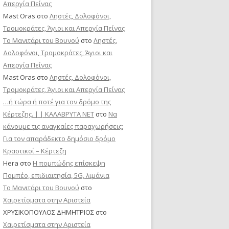
Απεργία Πείνας
Mast Oras
στο
Ληστές, Δολοφόνοι,
Τρομοκράτες, Άγιοι και Απεργία Πείνας
Το Μανιτάρι του Βουνού
στο
Ληστές,
Δολοφόνοι, Τρομοκράτες, Άγιοι και
Απεργία Πείνας
Mast Oras
στο
Ληστές, Δολοφόνοι,
Τρομοκράτες, Άγιοι και Απεργία Πείνας
…ή τώρα ή ποτέ για τον δρόμο της
Κέρτεζης. | | ΚΑΛΑΒΡΥΤΑ ΝΕΤ
στο
Να
κάνουμε τις αναγκαίες παραχωρήσεις:
Για τον απαράδεκτο δημόσιο δρόμο
Κραστικοί – Κέρτεζη
Hera
στο
Η πομπώδης επίσκεψη
Πομπέο, επιδιαιτησία, 5G, λιμάνια
Το Μανιτάρι του Βουνού
στο
Χαιρετίσματα στην Αριστεία
ΧΡΥΣΙΚΟΠΟΥΛΟΣ ΔΗΜΗΤΡΙΟΣ
στο
Χαιρετίσματα στην Αριστεία