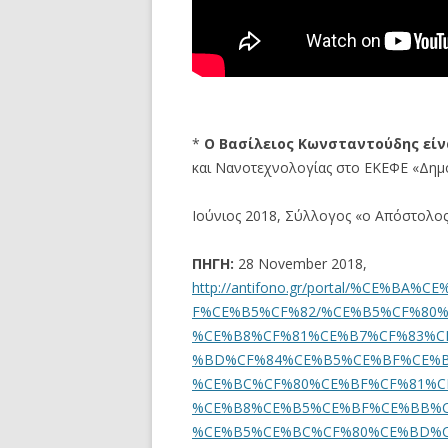
*
Ο Βασίλειος Κωνσταντούδης είν
και Νανοτεχνολογίας στο ΕΚΕΦΕ «Δημό
Ιούνιος 2018, Σύλλογος «ο Απόστολος
ΠΗΓΗ:
28 November 2018,
http://antifono.gr/portal/%CE%
F%CE%B5%CF%82/%CE%B5%CF%80
%CE%B8%CF%81%CE%B7%CF%83%C
%BD%CF%84%CE%B5%CE%BF%CE%B
%CE%BC%CF%80%CE%BF%CF%81%C
%CE%B8%CE%B5%CE%BF%CE%BB%C
%CE%B5%CE%BC%CF%80%CE%BD%C