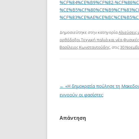
%CF%84%CE%B9%CF%82-%CF%86%
%CE%B5%CF%80%CE%B9%CF%83%C
%CF%83%CE%AE%CE%BC%CE%B5%CF
Δημοσιεύτηκε στην κατηγορία
Αλιεύσεις
ορθόδοξοι
,
Τεχνική παλιά και νέα
,
Φυσικές
Βασίλειος Κωνσταντούδης
, στις
30 Νοεμβ
Πλοήγηση
←
«Η δημοκρατία πούλησε τη Μακεδονί
άρθρων
εννοούν οι φασίστες;
Απάντηση