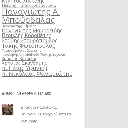
Νικήτας Χιωτίνης
Πέτρος Παπακωνσταντίνου
Παναγιώτης Α.
Μπούρδαλας
Παναγιώτης Θέμελης
Παναγιώτης Μαυροειδής
Περικλής Κοροβέσης
Στάθης Σταυρόπουλος
Τάκης Φωτόπουλος
Τριαντάφυλλος Σερμέτης
Φώτης Σχοινάς
Φιλαλήθης/philalethe00
Χρήστος Κάτσικας
Χρήστος Σκανδάμης
π. Ηλίας Υφαντής
π. Νικόλαος Φαναριώτης
ΔΗΜΟΦΙΛΉ ΆΡΘΡΑ & ΣΕΛΊΔΕΣ
Δημόσια παιδεία και
δημόσιοι λειτουργοί μετά τα
μνημόνια