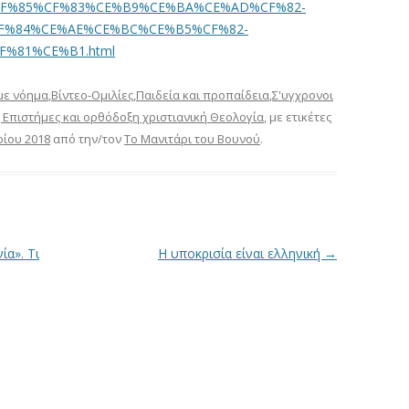
CF%85%CF%83%CE%B9%CE%BA%CE%AD%CF%82-
F%84%CE%AE%CE%BC%CE%B5%CF%82-
%81%CE%B1.html
 με νόημα
,
Βίντεο-Ομιλίες
,
Παιδεία και προπαίδεια
,
Σ'υγχρονοι
 Επιστήμες και ορθόδοξη χριστιανική Θεολογία
, με ετικέτες
ρίου 2018
από την/τον
Το Μανιτάρι του Βουνού
.
α». Τι
H υποκρισία είναι ελληνική
→