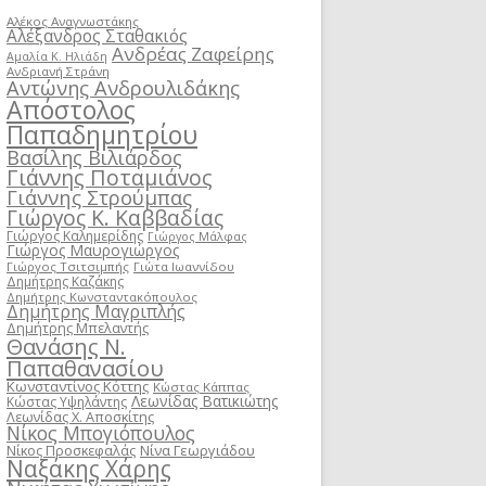
Αλέκος Αναγνωστάκης
Αλέξανδρος Σταθακιός
Ανδρέας Ζαφείρης
Αμαλία Κ. Ηλιάδη
Ανδριανή Στράνη
Αντώνης Ανδρουλιδάκης
Απόστολος
Παπαδημητρίου
Βασίλης Βιλιάρδος
Γιάννης Ποταμιάνος
Γιάννης Στρούμπας
Γιώργος Κ. Καββαδίας
Γιώργος Καλημερίδης
Γιώργος Μάλφας
Γιώργος Μαυρογιώργος
Γιώργος Τσιτσιμπής
Γιώτα Ιωαννίδου
Δημήτρης Καζάκης
Δημήτρης Κωνσταντακόπουλος
Δημήτρης Μαγριπλής
Δημήτρης Μπελαντής
Θανάσης Ν.
Παπαθανασίου
Κωνσταντίνος Κόττης
Κώστας Κάππας
Λεωνίδας Βατικιώτης
Κώστας Υψηλάντης
Λεωνίδας Χ. Αποσκίτης
Νίκος Μπογιόπουλος
Νίκος Προσκεφαλάς
Νίνα Γεωργιάδου
Ναξάκης Χάρης