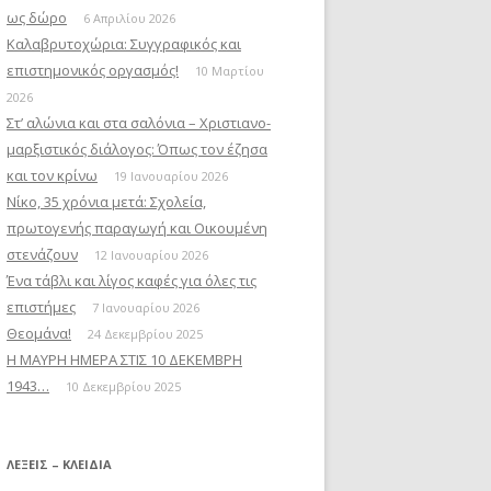
ως δώρο
6 Απριλίου 2026
Καλαβρυτοχώρια: Συγγραφικός και
επιστημονικός οργασμός!
10 Μαρτίου
2026
Στ’ αλώνια και στα σαλόνια – Χριστιανο-
μαρξιστικός διάλογος: Όπως τον έζησα
και τον κρίνω
19 Ιανουαρίου 2026
Νίκο, 35 χρόνια μετά: Σχολεία,
πρωτογενής παραγωγή και Οικουμένη
στενάζουν
12 Ιανουαρίου 2026
Ένα τάβλι και λίγος καφές για όλες τις
επιστήμες
7 Ιανουαρίου 2026
Θεομάνα!
24 Δεκεμβρίου 2025
Η ΜΑΥΡΗ ΗΜΕΡΑ ΣΤΙΣ 10 ΔΕΚΕΜΒΡΗ
1943…
10 Δεκεμβρίου 2025
ΛΈΞΕΙΣ – ΚΛΕΙΔΙΆ