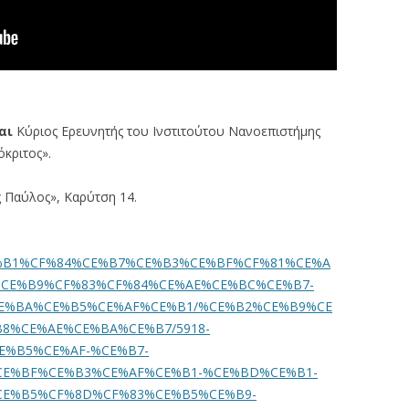
αι
Kύριος Ερευνητής του Ινστιτούτου Νανοεπιστήμης
κριτος».
 Παύλος», Καρύτση 14.
BA%CE%B1%CF%84%CE%B7%CE%B3%CE%BF%CF%81%CE%A
%CE%B9%CF%83%CF%84%CE%AE%CE%BC%CE%B7-
E%BA%CE%B5%CE%AF%CE%B1/%CE%B2%CE%B9%CE
8%CE%AE%CE%BA%CE%B7/5918-
E%B5%CE%AF-%CE%B7-
E%BF%CE%B3%CE%AF%CE%B1-%CE%BD%CE%B1-
E%B5%CF%8D%CF%83%CE%B5%CE%B9-