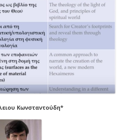
λειου Κωνσταντούδη*