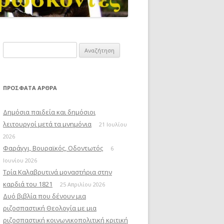
Αναζήτηση
για:
ΠΡΌΣΦΑΤΑ ΆΡΘΡΑ
Δημόσια παιδεία και δημόσιοι
λειτουργοί μετά τα μνημόνια
21 Ιουλίου
2026
Φαράγγι, Βουραϊκός, Οδοντωτός
6
Ιουνίου 2026
Τρία Καλαβρυτινά μοναστήρια στην
καρδιά του 1821
25 Απριλίου 2026
Δυό βιβλία που δένουν μια
ριζοσπαστική Θεολογία με μια
ριζοσπαστική κοινωνικοπολιτική κριτική