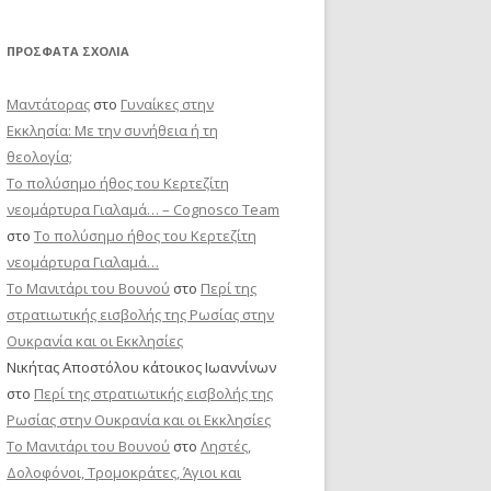
ΠΡΌΣΦΑΤΑ ΣΧΌΛΙΑ
Μαντάτορας
στο
Γυναίκες στην
Εκκλησία: Με την συνήθεια ή τη
θεολογία;
Το πολύσημο ήθος του Κερτεζίτη
νεομάρτυρα Γιαλαμά… – Cognosco Team
στο
Το πολύσημο ήθος του Κερτεζίτη
νεομάρτυρα Γιαλαμά…
Το Μανιτάρι του Βουνού
στο
Περί της
στρατιωτικής εισβολής της Ρωσίας στην
Ουκρανία και οι Εκκλησίες
Νικήτας Αποστόλου κάτοικος Ιωαννίνων
στο
Περί της στρατιωτικής εισβολής της
Ρωσίας στην Ουκρανία και οι Εκκλησίες
Το Μανιτάρι του Βουνού
στο
Ληστές,
Δολοφόνοι, Τρομοκράτες, Άγιοι και