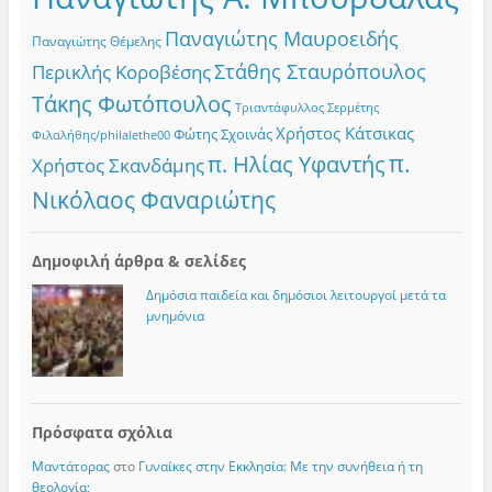
Παναγιώτης Μαυροειδής
Παναγιώτης Θέμελης
Στάθης Σταυρόπουλος
Περικλής Κοροβέσης
Τάκης Φωτόπουλος
Τριαντάφυλλος Σερμέτης
Χρήστος Κάτσικας
Φώτης Σχοινάς
Φιλαλήθης/philalethe00
π.
π. Ηλίας Υφαντής
Χρήστος Σκανδάμης
Νικόλαος Φαναριώτης
Δημοφιλή άρθρα & σελίδες
Δημόσια παιδεία και δημόσιοι λειτουργοί μετά τα
μνημόνια
Πρόσφατα σχόλια
Μαντάτορας
στο
Γυναίκες στην Εκκλησία: Με την συνήθεια ή τη
θεολογία;