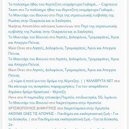
Το πολύσημο ήθος του Κερτεζίτη νεομάρτυρα Γιαλαμά… – Cognosco
Team
στο
Το πολύσημο ήθος του Κερτεζίτη νεομάρτυρα Γιαλαμά…
Το Μανιτάρι του Βουνού
στο
Περί της στρατιωτικής εισβολής της
Ρωσίας στην Ουκρανία και οι Εκκλησίες
Νικήτας Αποστόλου κάτοικος Ιωαννίνων
στο
Περί της στρατιωτικής
εισβολής της Ρωσίας στην Ουκρανία και οι Εκκλησίες
Το Μανιτάρι του Βουνού
στο
Ληστές, Δολοφόνοι, Τρομοκράτες, Άγιοι
και Απεργία Πείνας
Mast Oras
στο
Ληστές, Δολοφόνοι, Τρομοκράτες, Άγιοι και Απεργία
Πείνας
Το Μανιτάρι του Βουνού
στο
Ληστές, Δολοφόνοι, Τρομοκράτες, Άγιοι
και Απεργία Πείνας
Mast Oras
στο
Ληστές, Δολοφόνοι, Τρομοκράτες, Άγιοι και Απεργία
Πείνας
…ή τώρα ή ποτέ για τον δρόμο της Κέρτεζης. | | ΚΑΛΑΒΡΥΤΑ ΝΕΤ
στο
Να κάνουμε τις αναγκαίες παραχωρήσεις: Για τον απαράδεκτο
δημόσιο δρόμο Κραστικοί – Κέρτεζη
Hera
στο
Η πομπώδης επίσκεψη Πομπέο, επιδιαιτησία, 5G, λιμάνια
Το Μανιτάρι του Βουνού
στο
Χαιρετίσματα στην Αριστεία
ΧΡΥΣΙΚΟΠΟΥΛΟΣ ΔΗΜΗΤΡΙΟΣ
στο
Χαιρετίσματα στην Αριστεία
ΑΚΟΥΜΕ ΟΛΕΣ ΤΙΣ ΑΠΟΨΕΙΣ – Πανδημία και εκκλησιαστική ζωή – Για
τα δύσκολα. |
στο
Πανδημία και εκκλησιαστική ζωή – Για τα δύσκολα,
2ο