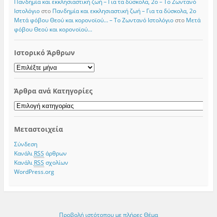
Πανδημία και εκκλησιαστική ζωή – Για τα δύσκολα, 2ο – Το Zωντανό
Iστολόγιο
στο
Πανδημία και εκκλησιαστική ζωή – Για τα δύσκολα, 2ο
Μετά φόβου Θεού και κορονοϊού… – Το Zωντανό Iστολόγιο
στο
Μετά
φόβου Θεού και κορονοϊού…
Ιστορικό Άρθρων
Ιστορικό
Άρθρων
Άρθρα ανά Κατηγορίες
Άρθρα
ανά
Κατηγορίες
Μεταστοιχεία
Σύνδεση
Κανάλι
RSS
άρθρων
Κανάλι
RSS
σχολίων
WordPress.org
Προβολή ιστότοπου με πλήρες Θέμα