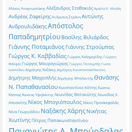
Αλέξανδρος Σταθακιός
Αλέκος Αναγνωστάκης
Αμαλία Κ. Ηλιάδη
Αντώνης
Ανδρέας Ζαφείρης
Ανδριανή Στράνη
Απόστολος
Ανδρουλιδάκης
Παπαδημητρίου
Βασίλης Βιλιάρδος
Γιάννης Ποταμιάνος
Γιάννης Στρούμπας
Γιώργος Κ. Καββαδίας
Γιώργος Καλημερίδης
Γιώργος
Γιώργος Μαυρογιώργος
Γιώργος Τσιτσιμπής
Γιώτα
Μάλφας
Δημήτρης Καζάκης
Ιωαννίδου
Δημήτρης Κωνσταντακόπουλος
Θανάσης
Δημήτρης Μαγριπλής
Δημήτρης Μπελαντής
Ν. Παπαθανασίου
Κωνσταντίνος Κόττης
Κώστας
Λεωνίδας Βατικιώτης
Λεωνίδας Χ.
Κώστας Υψηλάντης
Κάππας
Νίκος Μπογιόπουλος
Αποσκίτης
Νίκος Προσκεφαλάς
Ναξάκης Χάρης
Νικήτας
Νίνα Γεωργιάδου
Χιωτίνης
Πέτρος Παπακωνσταντίνου
Παναγιώτης Α. Μπούρδαλας