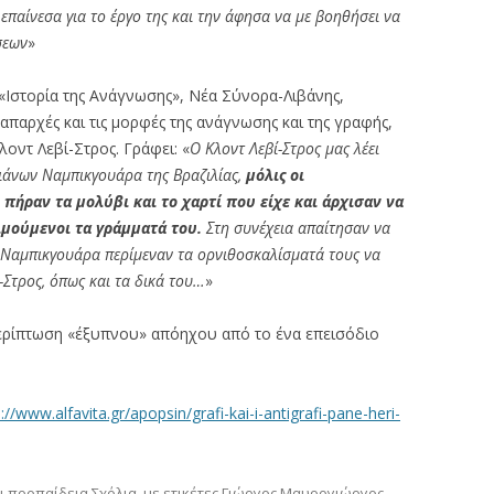
 επαίνεσα για το έργο της και την άφησα να με βοηθήσει να
σεων
»
 «Ιστορία της Ανάγνωσης», Νέα Σύνορα-Λιβάνης,
 απαρχές και τις μορφές της ανάγνωσης και της γραφής,
οντ Λεβί-Στρος. Γράφει: «
Ο Κλοντ Λεβί-Στρος μας λέει
διάνων Ναμπικγουάρα της Βραζιλίας,
μόλις οι
 πήραν τα μολύβι και το χαρτί που είχε και άρχισαν να
ιμούμενοι τα γράμματά του.
Στη συνέχεια απαίτησαν να
ι Ναμπικγουάρα περίμεναν τα ορνιθοσκαλίσματά τους να
-Στρος, όπως και τα δικά του…
»
 περίπτωση «έξυπνου» απόηχου από το ένα επεισόδιο
://www.alfavita.gr/apopsin/grafi-kai-i-antigrafi-pane-heri-
αι προπαίδεια
,
Σχόλια
, με ετικέτες
Γιώργος Μαυρογιώργος
,