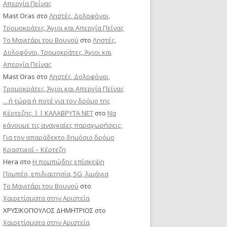
Απεργία Πείνας
Mast Oras
στο
Ληστές, Δολοφόνοι,
Τρομοκράτες, Άγιοι και Απεργία Πείνας
Το Μανιτάρι του Βουνού
στο
Ληστές,
Δολοφόνοι, Τρομοκράτες, Άγιοι και
Απεργία Πείνας
Mast Oras
στο
Ληστές, Δολοφόνοι,
Τρομοκράτες, Άγιοι και Απεργία Πείνας
…ή τώρα ή ποτέ για τον δρόμο της
Κέρτεζης. | | ΚΑΛΑΒΡΥΤΑ ΝΕΤ
στο
Να
κάνουμε τις αναγκαίες παραχωρήσεις:
Για τον απαράδεκτο δημόσιο δρόμο
Κραστικοί – Κέρτεζη
Hera
στο
Η πομπώδης επίσκεψη
Πομπέο, επιδιαιτησία, 5G, λιμάνια
Το Μανιτάρι του Βουνού
στο
Χαιρετίσματα στην Αριστεία
ΧΡΥΣΙΚΟΠΟΥΛΟΣ ΔΗΜΗΤΡΙΟΣ
στο
Χαιρετίσματα στην Αριστεία