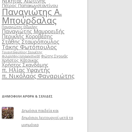
Νικήτας Χιωτίνης
Πέτρος Παπακωνσταντίνου
Παναγιώτης Α.
Μπούρδαλας
Παναγιώτης Θέμελης
Παναγιώτης Μαυροειδής
Περικλής Κοροβέσης
Στάθης Σταυρόπουλος
Τάκης Φωτόπουλος
Τριαντάφυλλος Σερμέτης
Φώτης Σχοινάς
Φιλαλήθης/philalethe00
Χρήστος Κάτσικας
Χρήστος Σκανδάμης
π. Ηλίας Υφαντής
π. Νικόλαος Φαναριώτης
ΔΗΜΟΦΙΛΉ ΆΡΘΡΑ & ΣΕΛΊΔΕΣ
Δημόσια παιδεία και
δημόσιοι λειτουργοί μετά τα
μνημόνια