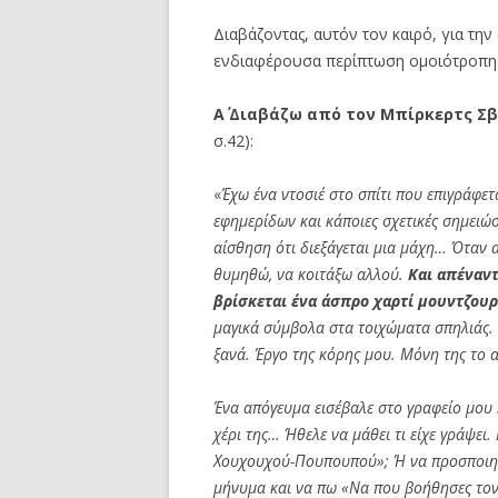
Διαβάζοντας, αυτόν τον καιρό, για τη
ενδιαφέρουσα περίπτωση ομοιότροπης
Α΄ Διαβάζω από τον Μπίρκερτς Σ
σ.42):
«
Έχω ένα ντοσιέ στο σπίτι που επιγράφε
εφημερίδων και κάποιες σχετικές σημειώσ
αίσθηση ότι διεξάγεται μια μάχη… Όταν 
θυμηθώ, να κοιτάξω αλλού.
Και απέναν
βρίσκεται ένα άσπρο χαρτί μουντζουρ
μαγικά σύμβολα στα τοιχώματα σπηλιάς. 
ξανά. Έργο της κόρης μου. Μόνη της το 
Ένα απόγευμα εισέβαλε στο γραφείο μου
χέρι της… Ήθελε να μάθει τι είχε γράψ
Χουχουχού-Πουπουπού»; Ή να προσποιηθ
μήνυμα και να πω «Να που βοήθησες τον 