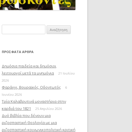
Αναζήτηση
για:
ΠΡΌΣΦΑΤΑ ΆΡΘΡΑ
Δημόσια παιδεία και δημόσιοι
λειτουργοί μετά τα μνημόνια
21 Ιουλίου
2026
Φαράγγι, Βουραϊκός, Οδοντωτός
6
Ιουνίου 2026
Τρία Καλαβρυτινά μοναστήρια στην
καρδιά του 1821
25 Απριλίου 2026
Δυό βιβλία που δένουν μια
ριζοσπαστική Θεολογία με μια
ριζοσπαστική κοινωνικοπολιτική κριτική