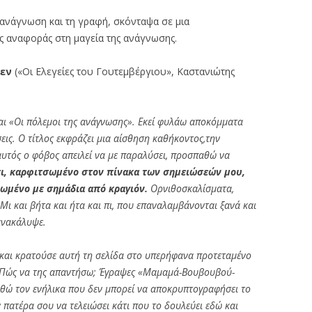
ν ανάγνωση και τη γραφή, σκόνταψα σε μια
 αναφοράς στη μαγεία της ανάγνωσης.
βεν
(«Οι Ελεγείες του Γουτεμβέργιου», Καστανιώτης
ται «Οι πόλεμοι της ανάγνωσης». Εκεί φυλάω αποκόμματα
εις. Ο τίτλος εκφράζει μια αίσθηση καθήκοντος,την
αυτός ο φόβος απειλεί να με παραλύσει, προσπαθώ να
τι, καρφιτσωμένο στον πίνακα των σημειώσεών μου,
ωμένο με σημάδια από κραγιόν.
Ορνιθοσκαλίσματα,
Μι και βήτα και ήτα και πι, που επαναλαμβάνονται ξανά και
ανακάλυψε.
 και κρατούσε αυτή τη σελίδα στο υπερήφανα προτεταμένο
ει. Πώς να της απαντήσω; Έγραψες «Μαμαμά-Βουβουβού-
ώ τον ενήλικα που δεν μπορεί να αποκρυπτογραφήσει το
πατέρα σου να τελειώσει κάτι που το δουλεύει εδώ και