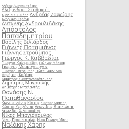
Αλέκος Αναγνωστάκης
Αλέξανδρος Σταθακιός
Ανδρέας Ζαφείρης
Αμαλία Κ. Ηλιάδη
Ανδριανή Στράνη
Αντώνης Ανδρουλιδάκης
Απόστολος
Παπαδημητρίου
Βασίλης Βιλιάρδος
Γιάννης Ποταμιάνος
Γιάννης Στρούμπας
Γιώργος Κ. Καββαδίας
Γιώργος Καλημερίδης
Γιώργος Μάλφας
Γιώργος Μαυρογιώργος
Γιώργος Τσιτσιμπής
Γιώτα Ιωαννίδου
Δημήτρης Καζάκης
Δημήτρης Κωνσταντακόπουλος
Δημήτρης Μαγριπλής
Δημήτρης Μπελαντής
Θανάσης Ν.
Παπαθανασίου
Κωνσταντίνος Κόττης
Κώστας Κάππας
Λεωνίδας Βατικιώτης
Κώστας Υψηλάντης
Λεωνίδας Χ. Αποσκίτης
Νίκος Μπογιόπουλος
Νίκος Προσκεφαλάς
Νίνα Γεωργιάδου
Ναξάκης Χάρης