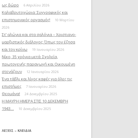
ως δώρο
6 Απριλίου 2026
Καλαβρυτοχώρια: Συγγραφικός και
επιστημονικός οργασμός!
10 Μαρτίου
2026
Στ’ αλώνια και στα σαλόνια – Χριστιανο-
μαρξιστικός διάλογος: Όπως τον έζησα
και τον κρίνω
19 Ιανουαρίου 2026
Νίκο, 35 χρόνια μετά: Σχολεία,
πρωτογενής παραγωγή και Οικουμένη
στενάζουν
12 Ιανουαρίου 2026
Ένα τάβλι και λίγος καφές για όλες τις
επιστήμες
7 Ιανουαρίου 2026
Θεομάνα!
24 Δεκεμβρίου 2025
Η ΜΑΥΡΗ ΗΜΕΡΑ ΣΤΙΣ 10 ΔΕΚΕΜΒΡΗ
1943…
10 Δεκεμβρίου 2025
ΛΈΞΕΙΣ – ΚΛΕΙΔΙΆ