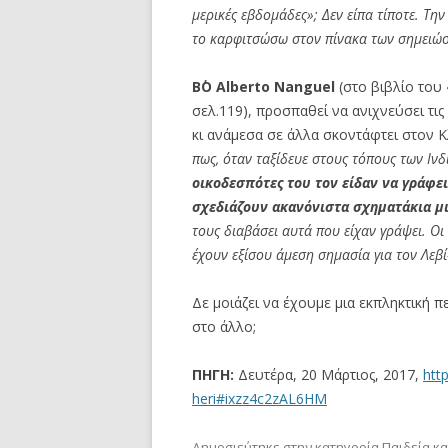
μερικές εβδομάδες»; Δεν είπα τίποτε. Την
το καρφιτσώσω στον πίνακα των σημειώ
Β΄O Alberto Nanguel
(στο βιβλίο του
σελ.119), προσπαθεί να ανιχνεύσει τις
κι ανάμεσα σε άλλα σκοντάφτει στον Κλ
πως, όταν ταξίδευε στους τόπους των Ιν
οικοδεσπότες του τον είδαν να γράφει
σχεδιάζουν ακανόνιστα σχηματάκια μ
τους διαβάσει αυτά που είχαν γράψει. Ο
έχουν εξίσου άμεση σημασία για τον Λεβί
Δε μοιάζει να έχουμε μια εκπληκτική
στο άλλο;
ΠΗΓΗ:
Δευτέρα, 20 Μάρτιος, 2017,
http
heri#ixzz4c2zAL6HM
Δημοσιεύτηκε στην κατηγορία
Παιδεία κ