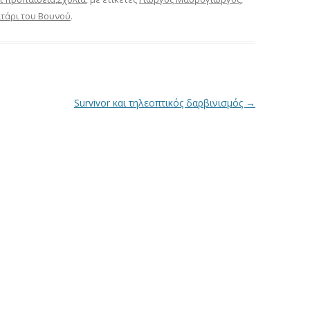
ιτάρι του Βουνού
.
Survivor και τηλεοπτικός δαρβινισμός
→