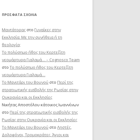
ΠΡΌΣΦΑΤΑ ΣΧΌΛΙΑ
Μαντάτορας
στο
Γυναίκες στην
Εκκλησία: Με την συνήθεια ή τη
θεολογία;
Το πολύσημο ήθος του Κερτεζίτη
νεομάρτυρα Γιαλαμά… – Cognosco Team
στο
Το πολύσημο ήθος του Κερτεζίτη
νεομάρτυρα Γιαλαμά…
Το Μανιτάρι του Βουνού
στο
Περί της
στρατιωτικής εισβολής της Ρωσίας στην
Ουκρανία και οι Εκκλησίες
Νικήτας Αποστόλου κάτοικος Ιωαννίνων
στο
Περί της στρατιωτικής εισβολής της
Ρωσίας στην Ουκρανία και οι Εκκλησίες
Το Μανιτάρι του Βουνού
στο
Ληστές,
Δολοφόνοι, Τρομοκράτες, Άγιοι και