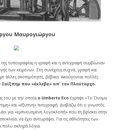
ώργου Μαυρογιώργου
η της τυπογραφίας η γραφή και η αντιγραφή συμβίωναν
ωγής των κειμένων. Στη συνέχεια,συχνά, γραφή και
με άλλες σκοπιμότητες, βέβαια. Ακούγονται πολλές
 Σαίξπηρ που «έκλεβε» απ’ τον Πλούταρχο.
ας του με την οποία
ο Umberto Εcο
έγραψε «Το Όνομα
ντιμη» και «έξυπνη» αντιγραφή. Διαβάζω ότι ο γνωστός
λάει για «εμπνευσμένη λογοκλοπή» που τη βρίσκει στην
αποκλείει να έχει αντιγράψει. Για τις αθλιότητες των
ι πολύ σκληρά λόγια.