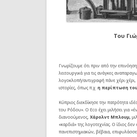
Του Γι
Γνωρίζουμε ότι πριν από την επινόησ
λειτουργικά για τις ανάγκες αναπαραγ
λογοκλοπή/αντιγραφή πάνε χέρι-χέρι, 
ιστορίες, όπως π.χ.
η περίπτωση του
Κύπριος διεκδίκησε την πατρότητα ιδέ
του Ρόδου». Ο Eco έχει μιλήσει για «έ
διανοούμενος,
Χάρολντ Μπλουμ,
μι
«καρδιά» της λογοτεχνίας. Ο ίδιος δεν 
πανεπιστημιακών, βέβαια, επιφυλάσσε