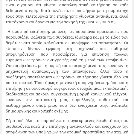
είναι σίγουροι ότι γίνεται αποτελεσματική επιτήρηση σε κάθε
δεδομένη στιγμή. Κατά συνέπεια, οι υποψήφιοι με τη συμμετοχή
τους στην τελετουργία της επιτήρησης γίνονται αντικείμενα, αλλά
ταυτόχρονα και όργανα για την άσκησή της (Φουκώ, Μ. ό.π.).
Η αυστηρή επιτήρηση, με όλες τις παραπάνω προεκτάσεις που
παρουσιάζει, φαίνεται πως συνδέεται ιδιαίτερα και με το είδος των
θεμάτων στα οποία καλούνται οι υποψήφιοι να απαντήσουν. Οι
εξετάσεις δίνουν έμφαση στη μηχανική και παθητική
απομνημόνευση που προσφέρεται για επινόηση πολλών
ευρηματικών τρόπων αντιγραφής από τη μεριά των υποψηφίων.
Όσο οι εξετάσεις, με τη μορφή και το περιεχόμενό τους, ευνοούν τη
μηχανιστική αναπαραγωγή των απαντήσεων, άλλο τόσο η
αναζήτηση αποτελεσματικών τρόπων επιτήρησης γίνεται όλο και
πιο επιτακτική. Τόσο όμως η μηχανική απομνημόνευση, όσο και η
επιτήρηση σε συνδυασμό συγκροτούν στοιχεία μιας εκπαιδευτικής
διαδικασίας και ασκούν συγκεκριμένη μορφή κοινωνικού ελέγχου:
ευνοούν την κατασκευή μιας παραλλαγής παθητικού και
πειθαρχημένου υποψηφίου που δεν ενισχύεται στην ανάπτυξη
δημιουργικής και κριτικής σκέψης.
Πέρα από όλα τα παραπάνω, οι συγκεκριμένες διευθετήσεις που
υιοθετούνται κατά την επιτήρηση αντανακλούν και ενισχύουν την
απομόνωση των υποψηφίων, την ατομική προσπάθεια, την ατομική