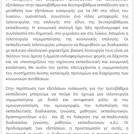
εξετάσεων στην πρωτοβάθμια και δευτεροβάθμια εκπαίδευση και η
μετάθεση των εξετάσεων εισαγωγής για τα ΑΕΙ στο τέλος του
λυκείου, ουσιαστικά, συνιστούν ένα είδος μεταφοράς της
τελετουργίας της επιλογής στο τέλος της δευτεροβάθμιας
εκπαίδευσης. Η κοινωνική επιλογή έχει ήδη προδιαγραφεί και
συντελεστεί στο δημοτικό, στο γυμνάσιο και στο λύκειο. Απομένει η
τελετουργία νομιμοποίησης της κοινωνικής επιλογής. Οι
εκπαιδευτικές τελετουργίες μπορούν να θεωρηθούν ως διαδικασίες
με πολιτικο-ιδεολογικό χαρακτήρα˙ βασική λειτουργία τους είναι να
πείσουν τους άμεσα ή έμμεσα ενδιαφερόμενους φορείς να δέχονται
και να υποστηρίζουν την ισχύουσα εκπαιδευτική και κοινωνική
κατάσταση. Με αυτόν τον τρόπο, επιτυγχάνεται η νομιμοποίηση
του συστήματος άνισης κατανομής προνομίων και διαχείρισης των
κοινωνικών αντιθέσεων.
Στην περίπτωση των εξετάσεων εισαγωγής για την τριτοβάθμια
εκπαίδευση μπορούμε να πούμε ότι έχουμε μια τελετουργία
νομιμοποίησης με διπλό και αντιφατικό ρόλο: α) την
ομοιογενοποίηση, την ομοιομορφία, την τυποποίηση της
εκπαιδευτικής διαδικασίας (γνώσης, μαθητών, εκπαιδευτικών,
δραστηριοτήτων κ.ά.) και β) τη διάκριση της εκ-παιδευτικής
διαδικασίας (γνώσης, μαθητών, εκπαιδευτικών κ.ά.). Οι
προδιαγραφές των εξετάσεων, η προετοιμασία γι’ αυτές, η
συμμετοχή σ’ αυτές, η διεξαγωγή τους και η ανακοίνωση των