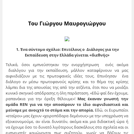
Του Γιώργου Μαυρογιώργου
1. Ένα σύντομο σχόλιο:
Επιτέλους ο Διάλογος για την
Εκπαίδευση στην Ελλάδα γίνεται «διεθνής»
Τελικά, όσοι εμπνεύστηκαν την ενορχήστρωση ενός ακόμα
διαλόγου για την εκπαίδευση, μάλλον καταφέρνουν να μας
αιφνιδιάζουν με τις πρωτοφανείς ιδέες τους. Επινόησαν ένα
διάλογο εν μέσω πρωτοφανούς κρίσης και το θέμα της κρίσης
λάμπει δια της απουσίας της από την ατζέντα, έτσι που να μοιάζει
κυνικό σκηνικό απόδρασης η όλη παράσταση. «Εδώ φαΐ δεν έχουμε,
ραπανάκια για την όρεξη θέλουμε»!
Μας έκαναν γνωστή την
ομάδα REN για να την αποσύρουν το ίδιο αιφνιδιαστικά και
μείναμε με ανοιχτό το στόμα και την απορία.
Εδώ, οι Ευρωπαίοι
«εταίροι» μας έχουν «χειροπόδαρα δεμένους» με την υποχρέωση να
εξοικονομούμε, αν είναι δυνατόν, ακόμα και μια διδακτική ώρα ή
να έχουμε όσο το δυνατό λιγότερους δασκάλους στα σχολεία και οι
εμπνευστές καμώνονται πως συζητούν, χωρίς να βάζουν τις