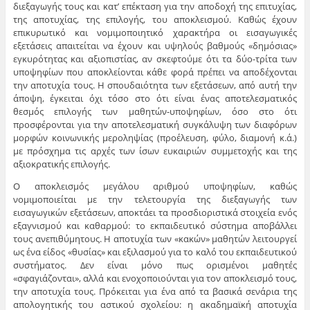
διεξαγωγής τους και κατ’ επέκταση για την αποδοχή της επιτυχίας,
της αποτυχίας, της επιλογής, του αποκλεισμού. Καθώς έχουν
επικυρωτικό και νομιμοποιητικό χαρακτήρα οι εισαγωγικές
εξετάσεις απαιτείται να έχουν και υψηλούς βαθμούς «δημόσιας»
εγκυρότητας και αξιοπιστίας, αν σκεφτούμε ότι τα δύο-τρίτα των
υποψηφίων που αποκλείονται κάθε φορά πρέπει να αποδέχονται
την αποτυχία τους. Η σπουδαιότητα των εξετάσεων, από αυτή την
άποψη, έγκειται όχι τόσο στο ότι είναι ένας αποτελεσματικός
θεσμός επιλογής των μαθητών-υποψηφίων, όσο στο ότι
προσφέρονται για την αποτελεσματική συγκάλυψη των διαφόρων
μορφών κοινωνικής μεροληψίας (προέλευση, φύλο, διαμονή κ.ά.)
με πρόσχημα τις αρχές των ίσων ευκαιριών συμμετοχής και της
αξιοκρατικής επιλογής.
Ο αποκλεισμός μεγάλου αριθμού υποψηφίων, καθώς
νομιμοποιείται με την τελετουργία της διεξαγωγής των
εισαγωγικών εξετάσεων, αποκτάει τα προσδιοριστικά στοιχεία ενός
εξαγνισμού και καθαρμού: το εκπαιδευτικό σύστημα αποβάλλει
τους ανεπιθύμητους. Η αποτυχία των «κακών» μαθητών λειτουργεί
ως ένα είδος «θυσίας» και εξιλασμού για το καλό του εκπαιδευτικού
συστήματος. Δεν είναι μόνο πως ορισμένοι μαθητές
«σφαγιάζονται», αλλά και ενοχοποιούνται για τον αποκλεισμό τους,
την αποτυχία τους. Πρόκειται για ένα από τα βασικά σενάρια της
απολογητικής του αστικού σχολείου: η ακαδημαϊκή αποτυχία