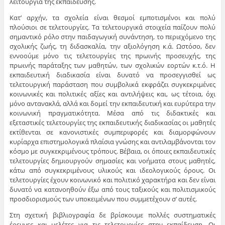
λειτουργία της εκπαίδευσης.
Κατ’ αρχήν, τα σχολεία είναι θεσμοί εμποτισμένοι και πολύ
πλούσιοι σε τελετουργίες. Τα τελετουργικά στοιχεία παίζουν πολύ
σημαντικό ρόλο στην παιδαγωγική συνάντηση, το περιεχόμενο της
σχολικής ζωής, τη διδασκαλία, την αξιολόγηση κ.ά. Ωστόσο, δεν
εννοούμε μόνο τις τελετουργίες της πρωινής προσευχής, της
πρωινής παράταξης των μαθητών, των σχολικών εορτών κ.τ.ό. Η
εκπαιδευτική διαδικασία είναι δυνατό να προσεγγισθεί ως
τελετουργική παράσταση που συμβολικά εκφράζει συγκεκριμένες
κοινωνικές και πολιτικές αξίες και αντιλήψεις και, ως τέτοια, όχι
μόνο αντανακλά, αλλά και δομεί την εκπαιδευτική και ευρύτερα την
κοινωνική πραγματικότητα. Μέσα από τις διδακτικές και
εξεταστικές τελετουργίες της εκπαιδευτικής διαδικασίας οι μαθητές
εκτίθενται σε κανονιστικές συμπεριφορές και διαμορφώνουν
κυρίαρχα επιστημολογικά πλαίσια γνώσης και αντιλαμβάνονται τον
κόσμο με συγκεκριμένους τρόπους. Βέβαια, οι όποιες εκπαιδευτικές
τελετουργίες δημιουργούν σημασίες και νοήματα στους μαθητές,
κάτω από συγκεκριμένους υλικούς και ιδεολογικούς όρους. Οι
τελετουργίες έχουν κοινωνικό και πολιτικό χαρακτήρα και δεν είναι
δυνατό να κατανοηθούν έξω από τους ταξικούς και πολιτισμικούς
προσδιορισμούς των υποκειμένων που συμμετέχουν σ’ αυτές.
Στη σχετική βιβλιογραφία δε βρίσκουμε πολλές συστηματικές
έρευνες και μελέτες για τις τελετουργίες στην εκπαίδευση. Οι