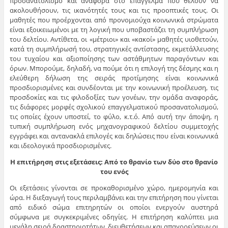
προσανατολισμό και αναφορά στο επάγγελμα που θέλουν να
ακολουθήσουν, τις ικανότητές τους και τις προοπτικές τους. Οι
μαθητές που προέρχονται από προνομιούχα κοινωνικά στρώματα
είναι εξοικειωμένοι με τη λογική που υποβαστάζει τη συμπλήρωση
του δελτίου. Αντίθετα, οι «μέτριοι» και «κακοί» μαθητές υιοθετούν,
κατά τη συμπλήρωσή του, στρατηγικές αντίστασης, εκμετάλλευσης
του τυχαίου και αξιοποίησης των αστάθμητων παραγόντων και
όρων. Μπορούμε, δηλαδή, να πούμε ότι η επιλογή της δέσμης και η
ελεύθερη δήλωση της σειράς προτίμησης είναι κοινωνικά
προσδιορισμένες και συνδέονται με την κοινωνική προέλευση, τις
προσδοκίες και τις φιλοδοξίες των γονέων, την ομάδα αναφοράς,
τις διάφορες μορφές σχολικού επαγγελματικού προσανατολισμού,
τις οποίες έχουν υποστεί, το φύλο, κ.τ.ό. Από αυτή την άποψη, η
τυπική συμπλήρωση ενός μηχανογραφικού δελτίου συμμετοχής
εγγράφει και αντανακλά επιλογές και δηλώσεις που είναι κοινωνικά
και ιδεολογικά προσδιορισμένες.
Η επιτήρηση στις εξετάσεις: Από το θρανίο των δύο στο θρανίο
του ενός
Οι εξετάσεις γίνονται σε προκαθορισμένο χώρο, ημερομηνία και
ώρα. Η διεξαγωγή τους περιλαμβάνει και την επιτήρηση που γίνεται
από ειδικό σώμα επιτηρητών οι οποίοι ενεργούν αυστηρά
σύμφωνα με συγκεκριμένες οδηγίες. Η επιτήρηση καλύπτει μια
μεγάλη σειρά δραστηριοτήτων, διευθετήσεων και απαγορεύσεων οι