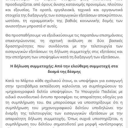
προσδιορίζεται από όρους άνισης κατανομής προνομίων, πλούτου
και εξουσίας. Τα ορατά, εργαλειακά, τεχνικά και οργανωτικά
στοιχεία της διεξαγωγής των εισαγωγικών εξετάσεων αποκρύπτουν,
ωστόσο, τη «γραμματική» της βαθιάς κοινωνικής δομής των
ανισοτήτων μπροστά σ’ αυτές.
Θα προσπαθήσουμε να εξειδικεύσουμε τις παραπάνω επισημάνσεις
επικεντρώνοντας τη σχετική ανάλυση σε δύο βασικές
δραστηριότητες που συνδέονται με την τελετουργία των
εισαγωγικών εξετάσεων: τη δήλωση συμμετοχής στις εξετάσεις και
την επιτήρηση των υποψηφίων κατά τη διεξαγωγή των εξετάσεων.
Η δήλωση συμμετοχής: Από την ελεύθερη συμμετοχή στα
δεσμά της δέσμης
Κατά το Μάρτιο κάθε σχολικού έτους, οι υποψήφιοι για εισαγωγή
στην τριτοβάθμια εκπαίδευση καλούνται να συμπληρώσουν το
«μηχανογραφικό δελτίο υποψηφίου». Το Υπουργείο Παιδείας με
ειδικό συνοδευτικό έντυπο προσφέρει τις απαραίτητες οδηγίες για
τη συμπλήρωση του. Θα μπορούσαμε να υποστηρίξουμε ότι η
συμπλήρωση του μηχανογραφικού δελτίου υποδηλώνει την
έναρξη της τελετουργίας των εισαγωγικών εξετάσεων με την
απαραίτητη δήλωση συμμετοχής. Όπως συχνά υποστηρίζεται, η
συμπλήρωση του δελτίου σηματοδοτεί μια μορφή «αντίστροφης