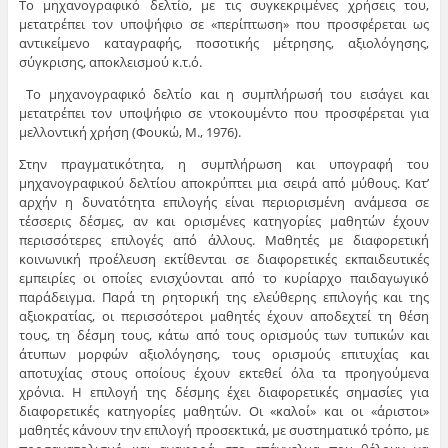
Το μηχανογραφικό δελτίο, με τις συγκεκριμένες χρήσεις του,
μετατρέπει τον υποψήφιο σε «περίπτωση» που προσφέρεται ως
αντικείμενο καταγραφής, ποσοτικής μέτρησης, αξιολόγησης,
σύγκρισης, αποκλεισμού κ.τ.ό.
Το μηχανογραφικό δελτίο και η συμπλήρωσή του εισάγει και
μετατρέπει τον υποψήφιο σε ντοκουμέντο που προσφέρεται για
μελλοντική χρήση (Φουκώ, Μ., 1976).
Στην πραγματικότητα, η συμπλήρωση και υπογραφή του
μηχανογραφικού δελτίου αποκρύπτει μια σειρά από μύθους. Κατ’
αρχήν η δυνατότητα επιλογής είναι περιορισμένη ανάμεσα σε
τέσσερις δέσμες, αν και ορισμένες κατηγορίες μαθητών έχουν
περισσότερες επιλογές από άλλους. Μαθητές με διαφορετική
κοινωνική προέλευση εκτίθενται σε διαφορετικές εκπαιδευτικές
εμπειρίες οι οποίες ενισχύονται από το κυρίαρχο παιδαγωγικό
παράδειγμα. Παρά τη ρητορική της ελεύθερης επιλογής και της
αξιοκρατίας, οι περισσότεροι μαθητές έχουν αποδεχτεί τη θέση
τους, τη δέσμη τους, κάτω από τους ορισμούς των τυπικών και
άτυπων μορφών αξιολόγησης, τους ορισμούς επιτυχίας και
αποτυχίας στους οποίους έχουν εκτεθεί όλα τα προηγούμενα
χρόνια. Η επιλογή της δέσμης έχει διαφορετικές σημασίες για
διαφορετικές κατηγορίες μαθητών. Οι «καλοί» και οι «άριστοι»
μαθητές κάνουν την επιλογή προσεκτικά, με συστηματικό τρόπο, με