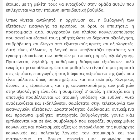
έτοιμοι με τη μελέτη τους να ενταχθούν στην ομάδα αυτών που
επιλέγονται για την επόμενη .εκπαιδευτική βαθμίδα.
Όπως γίνεται αντιληπτό, η οργάνωση και η διεξαγωγή των
εξετάσεων εισαγωγής, τα κριτήρια, οι όροι, οι απαιτήσεις, η
προετοιμασία κ.τ.ό. συγκροτούν ένα πλαίσιο κοινωνικοποίησης
που ασκεί και εξασκεί τους μαθητές ώστε να δέχονται αξιολόγηση,
επιβράβευση και έλεγχο από εξωτερικούς κριτές και αξιολογητές.
Αυτή είναι, άλλωστε, η λογική που υποβαστάζει προτάσεις για
έγκαιρη εξοικείωση των μαθητών με τυπικές μορφές αξιολόγησης.
Προτείνεται, δηλαδή, η καθιέρωση διάφορων εξετάσεων πολύ
ενωρίς στην εκπαίδευση, ώστε οι μαθητές να είναι έτοιμοι μπροστά
στις εξετάσεις εισαγωγής ή στις διάφορες «εξετάσεις» της ζωής που
είναι μάλιστα, όπως υποστηρίζεται, και πιο σκληρές. Κεντρικός
άξονας της εξοικείωσης και της κοινωνικοποίησης των μαθητών
στην αξιολόγηση είναι ότι η συμμετοχή σ’ αυτές, η επιτυχία και η
αποτυχία προβάλλονται ως ατομική υπόθεση και ευθύνη. Αυτό
αναδεικνύεται και εκδηλώνεται σαφέστατα στην τελετουργία των
εισαγωγικών εξετάσεων. Δραστηριότητες, διαδικασίες, αντικείμενα
και πρόσωπα (μαθητές, επιτηρητές, βαθμολογητές, γονείς κ.ά.)
εμπλέκονται και σε ένα συμβολισμό που εκφράζει συγκεκριμένες
κοινωνικές και πολιτισμικές αξίες ως αντανάκλαση της κυρίαρχης
κοινωνικής και πολιτικής λογικής: τον ατομικισμό και τον
ανταγωνισμό, τα δομικά στοιχεία μιας κοινωνίας που