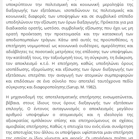
υποκρύπτουν την πολιτισμική και κοινωνική μεροληψία της
διεξαγωγής των εξετάσεων, ισοπεδώνουν τις πολιτισμικές και
κοινωνικές διαφορές των υποψηφίων και σε συμβολικό επίπεδο
υποδηλώνουν την εξίσωση των όρων διεξαγωγής. Πρόκειται για μια
διαδικασία ορατής, ωστόσο, συμβολικής εξίσωσης που έχει ως μη
ορατή προέκταση την προετοιμασία και την κατασκευή των
αποδιοπομπαίων τράγων. Κάτω από αυτές τις προϋποθέσεις, η
επιτήρηση νομιμοποιεί ως κοινωνικά ουδέτερες, αμερόληπτες και
αδιάβλητες τις ποσοτικές μετρήσεις της επίδοσης των υποψηφίων,
την κατάταξή τους, την ταξινόμησή τους, τη σύγκριση, τη διάκριση,
τον αποκλεισμό κ.τ.ό. Η επιτήρηση, καθώς υποδηλώνει όρους
ισοπέδωσης, εξομοίωσης και εξίσωσης των όρων διεξαγωγής των
εξετάσεων, επιτρέπει την αναγωγή των ατομικών συμπεριφορών
και επιδόσεων σε ένα σύνολο που αποτελεί ταυτόχρονα πεδίο
σύγκρισης και διαφοροποίησης (Sarup, Μ. 1982).
Η μηχανoδoμή της αποτελεσματικής επιτήρησης ενσωματώνεται,
βέβαια, στους ίδιους τους όρους διεξαγωγής των εξετάσεων
επιλογής. Ο έντονος ανταγωνισμός ο αποκλεισμός μεγάλου
αριθμού υποψηφίων ο ατομικισμός και η ιδεολογία της
αξιοκρατίας εμπλέκουν επίσης και επιτηρούμενους σε σχέσεις
αμοιβαίας επιτήρησης. Καθώς η επιτυχία του ενός είναι συνάρτηση
της αποτυχίας του άλλου, οι υποψήφιοι υφίστανται μιαν επιτήρηση
της οποίας οι ίδιοι γίνονται και φορείς. Οι υποψήφιοι πρέπει να