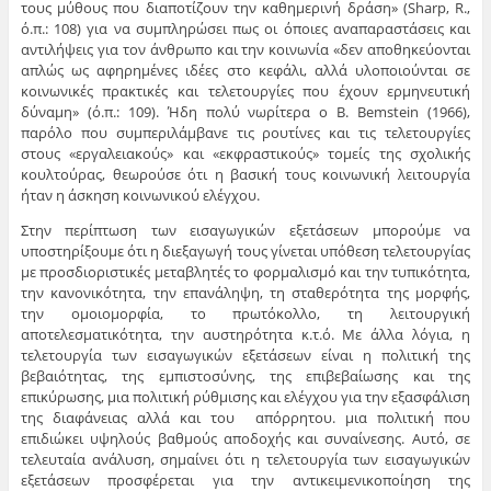
τους μύθους που διαποτίζουν την καθημερινή δράση» (Sharp, R.,
ό.π.: 108) για να συμπληρώσει πως οι όποιες αναπαραστάσεις και
αντιλήψεις για τον άνθρωπο και την κοινωνία «δεν αποθηκεύονται
απλώς ως αφηρημένες ιδέες στο κεφάλι, αλλά υλοποιούνται σε
κοινωνικές πρακτικές και τελετουργίες που έχουν ερμηνευτική
δύναμη» (ό.π.: 109). Ήδη πολύ νωρίτερα ο Β. Bemstein (1966),
παρόλο που συμπεριλάμβανε τις ρουτίνες και τις τελετουργίες
στους «εργαλειακούς» και «εκφραστικούς» τομείς της σχολικής
κουλτούρας, θεωρούσε ότι η βασική τους κοινωνική λειτουργία
ήταν η άσκηση κοινωνικού ελέγχου.
Στην περίπτωση των εισαγωγικών εξετάσεων μπορούμε να
υποστηρίξουμε ότι η διεξαγωγή τους γίνεται υπόθεση τελετουργίας
με προσδιοριστικές μεταβλητές το φορμαλισμό και την τυπικότητα,
την κανονικότητα, την επανάληψη, τη σταθερότητα της μορφής,
την ομοιομορφία, το πρωτόκολλο, τη λειτουργική
αποτελεσματικότητα, την αυστηρότητα κ.τ.ό. Με άλλα λόγια, η
τελετουργία των εισαγωγικών εξετάσεων είναι η πολιτική της
βεβαιότητας, της εμπιστοσύνης, της επιβεβαίωσης και της
επικύρωσης, μια πολιτική ρύθμισης και ελέγχου για την εξασφάλιση
της διαφάνειας αλλά και του απόρρητου. μια πολιτική που
επιδιώκει υψηλούς βαθμούς αποδοχής και συναίνεσης. Aυτό, σε
τελευταία ανάλυση, σημαίνει ότι η τελετουργία των εισαγωγικών
εξετάσεων προσφέρεται για την αντικειμενικοποίηση της