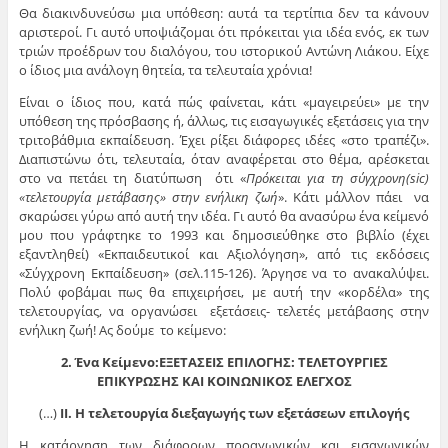
Θα διακινδυνεύσω μια υπόθεση: αυτά τα τερτίπια δεν τα κάνουν
αριστεροί. Γι αυτό υποψιάζομαι ότι πρόκειται για ιδέα ενός, εκ των
τριών προέδρων του διαλόγου, του ιστορικού Αντώνη Λιάκου. Είχε
ο ίδιος μια ανάλογη θητεία, τα τελευταία χρόνια!
Είναι ο ίδιος που, κατά πώς φαίνεται, κάτι «μαγειρεύει» με την
υπόθεση της πρόσβασης ή, άλλως, τις εισαγωγικές εξετάσεις για την
τριτοβάθμια εκπαίδευση. Έχει ρίξει διάφορες ιδέες «στο τραπέζι».
Διαπιστώνω ότι, τελευταία, όταν αναφέρεται στο θέμα, αρέσκεται
στο να πετάει τη διατύπωση ότι «
Πρόκειται για τη σύγχρονη(sic)
«τελετουργία μετάβασης» στην ενήλικη ζωή
». Κάτι μάλλον πάει να
σκαρώσει γύρω από αυτή την ιδέα. Γι αυτό θα ανασύρω ένα κείμενό
μου που γράφτηκε το 1993 και δημοσιεύθηκε στο βιβλίο (έχει
εξαντληθεί) «Εκπαιδευτικοί και Αξιολόγηση», από τις εκδόσεις
«Σύγχρονη Εκπαίδευση» (σελ.115-126). Άργησε να το ανακαλύψει.
Πολύ φοβάμαι πως θα επιχειρήσει, με αυτή την «κορδέλα» της
τελετουργίας, να οργανώσει εξετάσεις- τελετές μετάβασης στην
ενήλικη ζωή! Ας δούμε το κείμενο:
2. Ένα Κείμενο:
ΕΞΕΤΑΣΕΙΣ ΕΠΙΛΟΓΗΣ: ΤΕΛΕΤΟΥΡΓΙΕΣ
ΕΠΙΚΥΡΩΣΗΣ ΚΑΙ ΚΟΙΝΩΝΙΚΟΣ ΕΛΕΓΧΟΣ
(…)
ΙΙ. Η τελετουργία διεξαγωγής των εξετάσεων επιλογής
Η κατάργηση των διάφορων πρoαγωγικών και εισαγωγικών