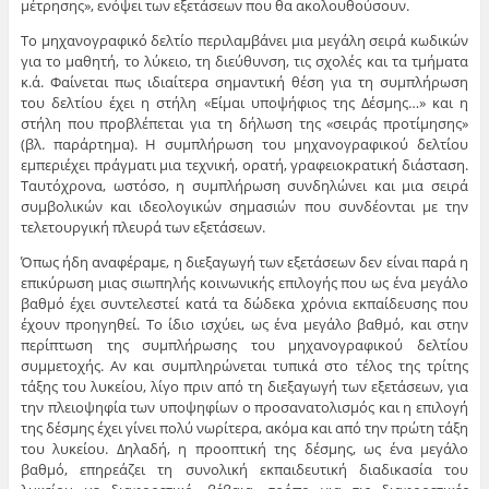
μέτρησης», ενόψει των εξετάσεων που θα ακολουθούσουν.
Το μηχανογραφικό δελτίο περιλαμβάνει μια μεγάλη σειρά κωδικών
για το μαθητή, το λύκειο, τη διεύθυνση, τις σχολές και τα τμήματα
κ.ά. Φαίνεται πως ιδιαίτερα σημαντική θέση για τη συμπλήρωση
του δελτίου έχει η στήλη «Είμαι υποψήφιος της Δέσμης…» και η
στήλη που προβλέπεται για τη δήλωση της «σειράς προτίμησης»
(βλ. παράρτημα). Η συμπλήρωση του μηχανογραφικού δελτίου
εμπεριέχει πράγματι μια τεχνική, ορατή, γραφειοκρατική διάσταση.
Tαυτόχρονα, ωστόσο, η συμπλήρωση συνδηλώνει και μια σειρά
συμβολικών και ιδεολογικών σημασιών που συνδέονται με την
τελετουργική πλευρά των εξετάσεων.
Όπως ήδη αναφέραμε, η διεξαγωγή των εξετάσεων δεν είναι παρά η
επικύρωση μιας σιωπηλής κοινωνικής επιλογής που ως ένα μεγάλο
βαθμό έχει συντελεστεί κατά τα δώδεκα χρόνια εκπαίδευσης που
έχουν προηγηθεί. Το ίδιο ισχύει, ως ένα μεγάλο βαθμό, και στην
περίπτωση της συμπλήρωσης του μηχανογραφικού δελτίου
συμμετοχής. Αν και συμπληρώνεται τυπικά στο τέλος της τρίτης
τάξης του λυκείου, λίγο πριν από τη διεξαγωγή των εξετάσεων, για
την πλειοψηφία των υποψηφίων ο προσανατολισμός και η επιλογή
της δέσμης έχει γίνει πολύ νωρίτερα, ακόμα και από την πρώτη τάξη
του λυκείου. Δηλαδή, η προοπτική της δέσμης, ως ένα μεγάλο
βαθμό, επηρεάζει τη συνολική εκπαιδευτική διαδικασία του