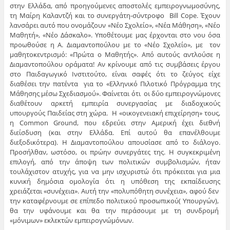
στην Ελλάδα, από προηγούμενες αποστολές εμπειρογνωμοσύνης,
τη Μαίρη Καλαντζή και το συνεργάτη-σύντροφο Bill Cope. Έχουν
λανσάρει αυτό που ονομάζουν «Νέο Σχολείο», «Νέα Μάθηση», «Νέο
Μαθητή», «Νέο Δάσκαλο». Υποθέτουμε μας έρχονται στο νου όσα
προωθούσε η Α. Διαμαντοπούλου με το «Νέο Σχολείο», με τον
μαθητοκεντρισμό: «Πρώτα ο Μαθητής». Από αυτούς αντλούσε η
Διαμαντοπούλου οράματα! Αν κρίνουμε από τις συμβάσεις έργου
στο Παιδαγωγικό Ινστιτούτο, είναι σαφές ότι το ζεύγος είχε
διαθέσει την πατέντα για το «Ελληνικό Πιλοτικό Πρόγραμμα της
Μάθησης μέσω Σχεδιασμού». Φαίνεται ότι οι δύο εμπειρογνώμονες
διαθέτουν αρκετή εμπειρία συνεργασίας με διαδοχικούς
υπουργούς Παιδείας στη χώρα. Η «οικογενειακή επιχείρηση» τους,
η Common Ground, που εδρεύει στην Αμερική έχει διεθνή
διείσδυση (και στην Ελλάδα. Επί αυτού θα επανέλθουμε
διεξοδικότερα). Η Διαμαντοπούλου απουσίασε από το διάλογο.
Προσήλθαν, ωστόσο, οι πρώην συνεργάτες της. Η συγκεκριμένη
επιλογή, από την άποψη των πολιτικών συμβολισμών, ήταν
τουλάχιστον ατυχής, για να μην ισχυριστώ ότι πρόκειται για μια
κυνική δημόσια ομολογία ότι η υπόθεση της εκπαίδευσης
χρειάζεται «συνέχεια». Αυτή την «πολυπόθητη συνέχεια», αφού δεν
την καταφέρνουμε σε επίπεδο πολιτικού προσωπικού( Υπουργών),
θα την υφάνουμε και θα την περάσουμε με τη συνδρομή
«μόνιμων» εκλεκτών εμπειρογνώμόνων.