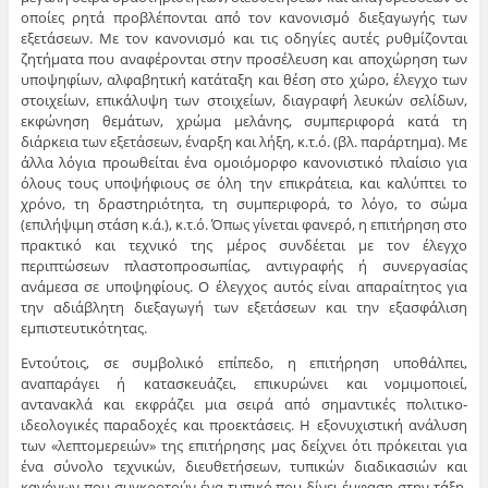
οποίες ρητά προβλέπονται από τον κανονισμό διεξαγωγής των
εξετάσεων. Με τον κανονισμό και τις οδηγίες αυτές ρυθμίζονται
ζητήματα που αναφέρονται στην προσέλευση και αποχώρηση των
υποψηφίων, αλφαβητική κατάταξη και θέση στο χώρο, έλεγχο των
στοιχείων, επικάλυψη των στοιχείων, διαγραφή λευκών σελίδων,
εκφώνηση θεμάτων, χρώμα μελάνης, συμπεριφορά κατά τη
διάρκεια των εξετάσεων, έναρξη και λήξη, κ.τ.ό. (βλ. παράρτημα). Με
άλλα λόγια προωθείται ένα ομοιόμορφο κανονιστικό πλαίσιο για
όλους τους υποψήφιους σε όλη την επικράτεια, και καλύπτει το
χρόνο, τη δραστηριότητα, τη συμπεριφορά, το λόγο, το σώμα
(επιλήψιμη στάση κ.ά.), κ.τ.ό. Όπως γίνεται φανερό, η επιτήρηση στο
πρακτικό και τεχνικό της μέρος συνδέεται με τον έλεγχο
περιπτώσεων πλαστοπροσωπίας, αντιγραφής ή συνεργασίας
ανάμεσα σε υποψηφίους. Ο έλεγχος αυτός είναι απαραίτητος για
την αδιάβλητη διεξαγωγή των εξετάσεων και την εξασφάλιση
εμπιστευτικότητας.
Εντούτοις, σε συμβολικό επίπεδο, η επιτήρηση υποθάλπει,
αναπαράγει ή κατασκευάζει, επικυρώνει και νομιμοποιεί,
αντανακλά και εκφράζει μια σειρά από σημαντικές πολιτικο-
ιδεολογικές παραδοχές και προεκτάσεις. Η εξονυχιστική ανάλυση
των «λεπτομερειών» της επιτήρησης μας δείχνει ότι πρόκειται για
ένα σύνολο τεχνικών, διευθετήσεων, τυπικών διαδικασιών και
κανόνων που συγκροτούν ένα τυπικό που δίνει έμφαση στην τάξη,