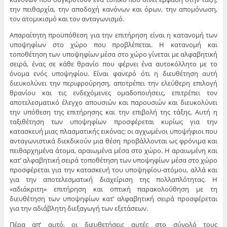
την πειθαρχία, την αποδοχή κανόνων και όρων, την απομόνωση,
τον ατομικισμό και τον ανταγωνισμό.
Απαραίτητη προϋπόθεση για την επιτήρηση είναι η κατανομή των
υποψηφίων στο χώρο που προβλέπεται. Η κατανομή και
τοποθέτηση των υποψηφίων μέσα στο χώρο γίνεται με αλφαβητική
σειρά, ένας σε κάθε θρανίο που φέρνει ένα αυτοκόλλητο με το
όνομα ενός υποψηφίου. Είναι φανερό ότι η διευθέτηση αυτή
διευκολύνει την περιφρούρηση, αποτρέπει την ελεύθερη επιλογή
θρανίου και τις ενδεχόμενες ομαδοποιήσεις, επιτρέπει τον
αποτελεσματικό έλεγχο απουσιών και παρουσιών και διευκολύνει
την υπόθεση της επιτήρησης και την επιβολή της τάξης. Αυτή η
ταξιθέτηση των υποψηφίων προσφέρεται κυρίως για την
κατασκευή μιας πλασματικής εικόνας: οι αγχωμένοι υποψήφιοι που
ανταγωνιστικά διεκδικούν μια θέση προβάλλονται ως φρόνιμα και
πειθαρχημένα άτομα, αραιωμένα μέσα στο χώρο. Η αραιωμένη και
κατ’ αλφαβητική σειρά τοποθέτηση των υποψηφίων μέσα στο χώρο
προσφέρεται για την κατασκευή του υποψηφίου-ατόμου, αλλά και
για την αποτελεσματική διαχείριση της πολλαπλότητας. Η
«αδιάκριτη» επιτήρηση και οπτική παρακολούθηση με τη
διευθέτηση των υποψηφίων κατ’ αλφαβητική σειρά προσφέρεται
για την αδιάβλητη διεξαγωγή των εξετάσεων.
Πέρα απ’ αυτό, οι διευθετήσεις αυτές στο σύνολό τους