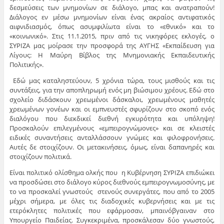
δεσμεύσεις των μνημονίων σε διάλογο, μπας και ανατραπούν!
Διάλογος εν μέσω μνημονίων είναι ένας ακραίος αντιφατικός
αιφνιδιασμός, όπως ασυμφιλίωτα είναι το «εθνικό» και το
«κοινωνικό». Στις 11.1.2015, πριν από τις νικηφόρες εκλογές, ο
ΣΥΡΙΖΑ μας μοίρασε την προσφορά της ΑΥΓΗΣ «Εκπαίδευση για
Λίγους: Η Μαύρη Βίβλος της Μνημονιακής Εκπαιδευτικής
Πολιτικής».
Εδώ μας καταληστεύουν, 5 χρόνια τώρα, τους μισθούς και τις
συντάξεις, για την αποπληρωμή ενός μη βιώσιμου χρέους. Εδώ στο
σχολείο διδάσκουν χρεωμένοι δάσκαλοι, χρεωμένους μαθητές
χρεωμένων γονέων και οι εμπνευστές σφυρίζουν στο σκοπό ενός
διαλόγου που διεκδικεί διεθνή εγκυρότητα και υπόληψη!
Προσκαλούν επιλεγμένους «εμπειρογνώμονες» και σε κλειστές
ειδικές συναντήσεις ανταλλάσσουν γνώμες και φιλοφρονήσεις.
Αυτές δε στοιχίζουν. Οι μετακινήσεις, όμως, είναι δαπανηρές και
στοιχίζουν πολιτικά.
Είναι πολιτικό ολίσθημα ολκής που η Κυβέρνηση ΣΥΡΙΖΑ επιδιώκει
να προσδώσει στο διάλογο κύρος διεθνούς εμπειρογνωμοσύνης, με
το να προσκαλεί γνωστούς στενούς συνεργάτες, που από το 2005
μέχρι σήμερα, με όλες τις διαδοχικές κυβερνήσεις και με τις
ετερόκλητες πολιτικές που εφάρμοσαν, μπαινόβγαιναν στο
Υπουργείο Παιδείας. Συγκεκριμένα, προσκάλεσαν δύο γνωστούς,