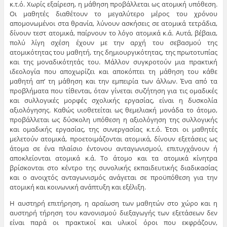
κ.τ.ό. Χωρίς εξαίρεση, η μάθηση προβάλλεται ως ατομική υπόθεση.
Οι μαθητές διαθέτουν το μεγαλύτερο μέρος του χρόνου
απομονωμένοι στα θρανία, λύνουν ασκήσεις σε ατομικά τετράδια,
δίνουν τεστ ατομικά, παίρνουν το λόγο ατομικά κ.ά. Αυτά, βέβαια,
πολύ λίγη σχέση έχουν με την αρχή του σεβασμού της
ατομικότητας του μαθητή, της δημιουργικότητας, της πρωτοτυπίας
και της μοναδικότητάς του. Μάλλον συγκροτούν μια πρακτική
ιδεολογία που αποχωρίζει και αποκόπτει τη μάθηση του κάθε
μαθητή απ’ τη μάθηση και την εμπειρία των άλλων. Ένα από τα
προβλήματα που τίθενται, όταν γίνεται συζήτηση για τις ομαδικές
και συλλογικές μορφές σχολικής εργασίας, είναι η δυσκολία
αξιολόγησης. Καθώς υιοθετείται ως θεμελιακή μονάδα το άτομο,
προβάλλεται ως δύσκολη υπόθεση η αξιολόγηση της συλλογικής
και ομαδικής εργασίας, της συνεργασίας κ.τ.ό. Έτσι οι μαθητές
μελετούν ατομικά, προετοιμάζονται ατομικά, δίνουν εξετάσεις ως
άτομα σε ένα πλαίσιο έντονου ανταγωνισμού, επιτυγχάνουν ή
αποκλείονται ατομικά κ.ά. Το άτομο και τα ατομικά κίνητρα
βρίσκονται στο κέντρο της συνολικής εκπαιδευτικής διαδικασίας
και ο ανοιχτός ανταγωνισμός ανάγεται σε προϋπόθεση για την
ατομική και κοινωνική ανάπτυξη και εξέλιξη.
Η αυστηρή επιτήρηση, η αραίωση των μαθητών στο χώρο και η
αυστηρή τήρηση του κανονισμού διεξαγωγής των εξετάσεων δεν
είναι παρά οι πρακτικοί και υλικοί όροι που εκφράζουν,