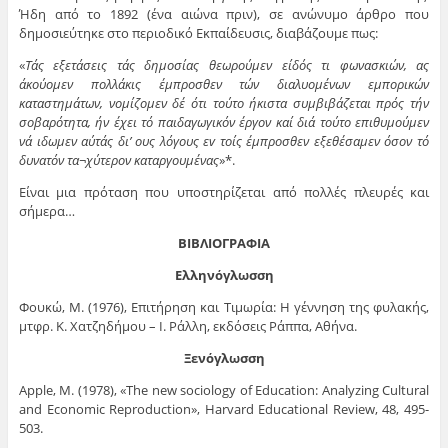
Ήδη από το 1892 (ένα αιώνα πριν), σε ανώνυμο άρθρο που
δημοσιεύτηκε στο περιοδικό Εκπαίδευσις, διαβάζουμε πως:
«
Τάς εξετάσεις τάς δημοσίας θεωρούμεν είδός τι φωνασκιών, ας
άκούομεν πολλάκις έμπροσθεν τών διαλυομένων εμπορικών
καταστημάτων, νομίζομεν δέ ότι τούτο ήκιστα συμβιβάζεται πρός τήν
σοβαρότητα, ήν έχει τό παιδαγωγικόν έργον καί διά τούτο επιθυμούμεν
νά ιδωμεν αύτάς δι’ ους λόγους εv τοίς έμπροσθεν εξεθέσαμεν όσον τό
δυνατόν τα¬χύτερον καταργουμένας
»*.
Είναι μια πρόταση που υποστηρίζεται από πολλές πλευρές και
σήμερα…
ΒΙΒΛΙΟΓΡΑΦΙΑ
Ελληνόγλωσση
Φουκώ, Μ. (1976), Επιτήρηση και Τιμωρία: Η γέννηση της φυλακής,
μτφρ. Κ. Χατζηδήμου – Ι. Ράλλη, εκδόσεις Ράππα, Αθήνα.
Ξενόγλωσση
Apple, Μ. (1978), «The new sociology of Education: Analyzing Cultural
and Economic Reproduction», Harvard Educational Review, 48, 495-
503.