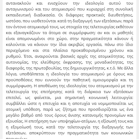
αντανακλούν και ενισχύουν την ιδεολογία αυτού του
ανταγωνισμού και του ατομικισμού που κυριαρχεί στη συνολική
εκπαιδευτική διαδικασία. Οι διάφορες πρακτικές διευθετήσεις,
ωστόσο, που υιοθετούνται κατά τη διεξαγωγή των εξετάσεων, παρά
τον έντονο ατομικισμό τους, ως στοιχεία της τελετουργίας εκθέτουν
και εξαναγκάζουν τα άτομα σε συμμόρφωση: αν και οι μαθητές
είναι απομονωμένοι στο χώρο, στην πραγματικότητα κάνουν ή
καλούνται να κάνουν την ίδια ακριβώς εργασία, πάνω στο ίδιο
περιεχόμενο και στα πλαίσια προκαθορισμένου χρόνου και
ρυθμού. Έτσι, αναιρούνται βασικές αρχές της ατομικότητας, της
αυτονομίας, της ελεύθερης έκφρασης, της μοναδικότητας, της
διαφοράς, της πρωτοβουλίας, της δημιουργικότητας, κ.τ.ό. Με άλλα
λόγια, υποθάλπεται η ιδεολογία του ατομικισμού με όρους και
προϋποθέσεις που ευνοούν την παθητική ομοιομορφία και τη
συμμόρφωση. Η αποθέωση της ιδεολογίας του ατομικισμού με την
τελετουργία της επιτήρησης κατά τη διάρκεια των εξετάσεων
επιτελεί, ως φαίνεται, μια σημαντική κοινωνική λειτουργία:
συμβάλλει ώστε η επιτυχία και η αποτυχία να νομιμοποιείται ως
ατομική υπόθεση, παρά ως ζήτημα που προσδιορίζεται ως ένα
μεγάλο βαθμό από τους όρους άνισης κατανομής προνομίων και
εξουσίας. Η επιτήρηση των υποψηφίων-ατόμων, η εξίσωσή τους και
η εξομοίωσή τους, κατά την τελετουργία της διεξαγωγής των
εξετάσεων, αποκρύπτουν την πραγματικότητα των κοινωνικών
προνομίων.