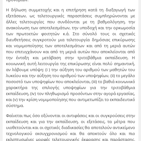
Η δήλωση συμμετοχής και η επιτήρηση κατά τη διεξαγωγή των
εξετάσεων, ως τελετουργικές παραστάσεις συμπληρώνονται με
άλλες τελετουργίες που συνδέονται με τη βαθμολόγηση, την
ανακοίνωση των αποτελεσμάτων, την υποδοχή και την ορκωμοσία
των πρωτοετών φοιτητών κ.ά. Στο σύνολό τους οι σχετικές
διευθετήσεις συγκροτούν μια τελετουργία δημόσιας επικύρωσης
και νομιμοποίησης των αποτελεσμάτων και από τη μεριά αυτών
που επιτυγχάνουν και από τη μεριά αυτών που αποκλείονται από
την ένταξη και μετάβαση στην τριτοβάθμια εκπαίδευση. Η
κοινωνική αυτή λειτουργία της επικύρωσης είναι πολύ σημαντική,
αν λάβουμε υπόψη: (i ) την αύξηση του αριθμού των μαθητών του
λυκείου και την αύξηση του αριθμού των υποψηφίων, (ii) το μεγάλο
ποσοστό των υποψηφίων που αποκλείονται, (iii) το βαθιά κοινωνικό
χαρακτήρα της επιλογής υποψηφίων για την τριτοβάθμια
εκπαίδευση, (iv) τον πληθωρισμό προσόντων στην αγορά εργασίας,
και (v) την κρίση νομιμοποίησης που αντιμετωπίζει το εκπαιδευτικό
σύστημα.
Φαίνεται πως όσο οξύνονται οι αντιφάσεις και οι συγκρούσεις στην
εκπαίδευση και για την εκπαίδευση, οι εξετάσεις, τα μέτρα που
υιοθετούνται και οι σχετικές διαδικασίες θα αποτελούν αντικείμενο
τεχνολογικού εκσυγχρονισμού και θα αποκτούν όλο και πιο
εκλεπτυσμένες μορφές τελετουργικής έκφρασης και παράστασης.