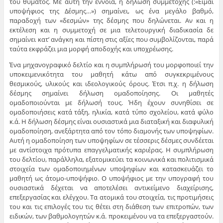
του θύματος. Με αυτή την έννοια, η δήλωση συμμετοχής (:«Είμαι
υποψήφιος της Δέσμης…») σημαίνει, ως ένα μεγάλο βαθμό,
παραδοχή των «δεσμών» της δέσμης που δηλώνεται. Αν και η
εκτέλεση και η συμμετοχή σε μια τελετουργική διαδικασία δε
σημαίνει κατ’ ανάγκη και πίστη στις αξίες που συμβολίζονται, παρά
ταύτα εκφράζει μια μορφή αποδοχής και υποχρέωσης.
Ένα μηχανογραφικό δελτίο και η συμπλήρωσή του μορφοποιεί την
υποκειμενικότητα του μαθητή κάτω από συγκεκριμένους
θεσμικούς, υλικούς και ιδεολογικούς όρους. Έτσι π.χ. η δήλωση
δέσμης σημαίνει δήλωση ομαδοποίησης. Οι μαθητές
ομαδοποιούνται με δήλωσή τους. Ήδη έχουν συνηθίσει σε
ομαδοποιήσεις κατά τάξη, ηλικία, κατά τύπο σχολείου, κατά φύλο
κ.ά. Η δήλωση δέσμης είναι ουσιαστικά μια διαταξική και διαφυλική
ομαδοποίηση, ανεξάρτητα από τον τόπο διαμονής των υποψηφίων.
Αυτή η ομαδοποίηση των υποψηφίων σε τέσσερις δέσμες συνδέεται
με αντίστοιχα πρότυπα επαγγελματικής καριέρας. Η συμπλήρωση
του δελτίου, παράλληλα, εξατομικεύει τα κοινωνικά και πολιτισμικά
στοιχεία των ομαδοποιημένων υποψηφίων και κατασκευάζει το
μαθητή ως άτομο-υποψήφιο. Ο υποψήφιος με την υπογραφή του
ουσιαστικά δέχεται να αποτελέσει αντικείμενο διαχείρισης,
επεξεργασίας και ελέγχου. Τα ατομικά του στοιχεία, τις προτιμήσεις
του και τις επιλογές του τις θέτει στη διάθεση των επιτροπών, των
ειδικών, των βαθμολογητών κ.ά. προκειμένου να τα επεξεργαστούν.