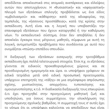
αποδίδεται αποκλειστικά στις ατομικές ανεπάρκειες και ελλείψεις
αυτών που αποτυγχάνουν. Η «θυσιαστική» και «σφαγιαστική»
πλευρά των εξετάσεων επιλογής προβάλλεται ως ένα είδος
«εμβολιασμού» και «κάθαρσης» κατά της αδιαφορίας, της
τεμπελιάς, της «ήσσονος προσπάθειας», κατά της κρίσης στην
εκπαίδευση. Αυτή είναι και η λογική που υποβαστάζει την
επαναφορά εξετάσεων που έχουν καταργηθεί ή την καθιέρωση
νέων. Το εκπαιδευτικό σύστημα, όταν δεν αποβάλλει ή δεν
αποκλείει έγκαιρα τους μέτριους μαθητές, σύμφωνα με αυτή τη
λογική, αντιμετωπίζει προβλήματα που συνδέονται με αυτό που
ονομάζεται «πτώση» επιπέδου σπουδών.
Η διεξαγωγή των εξετάσεων εισαγωγής στην τριτοβάθμια
εκπαίδευση έχει πολλά τελετουργικά στοιχεία. Έτσι π.χ. οι εξετάσεις
γίνονται σε ειδικούς προκαθορισμένους χώρους και σε
προσδιορισμένη ημερομηνία και ώρα. οι υποψήφιοι γράφουν σε
ειδικά τετράδια μετά από ειδική προσωπική προετοιμασία,
υπάρχουν επιτηρητές της «τάξης» σε μια ατμόσφαιρα απρόσωπης
σχέσης, μυστικότητας, απορρήτου, τυποποίησης και
ομοιογενοποίησης, κ.τ.ό. Η διαδικασία διεξαγωγής τους επικυρώνει
ό,τι έχει προηγηθεί στην προηγούμενη μαθητική ζωή και
υποδηλώνει, για όσους συμμετέχουν, την ολοκλήρωση της
προηγούμενης σχολικής βαθμίδας. Η συμμετοχή τους σ’ αυτές έχει
το νόημα ότι οι υποψήφιοι καλούνται να αποδείξουν πως είναι