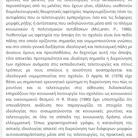
περισσότερες από τις μελέτες που έχουν γίνει, εξάλλου, υιοθετούν
δομολειτουργικές θεωρητικές αφετηρίες παραγνωρίζοντας τόσο τις
αντιφάσεις που οι τελετουργίες εμπεριέχουν, όσο και τις διάφορες
μορφές ρήξης ή αντίστασης που εκδηλώνονται μέσα από το πλέγμα
κοινωνικών ή πολιτισμικών αντιθέσεων (McLaren, Ρ., 1986).
Υιοθετούμε ως αφετηρία την άποψη ότι το σχολείο είναι ένα πεδίο
πάλης στο οποίο ορίζονται σημασίες και νομιμοποιούνται γνώσεις
και στο οποίο γενικά διεξάγεται ιδεολογική και πολιτισμική πάλη με
άνισους όρους και προϋποθέσεις. Αν δεχτούμε αυτή την άποψη,
τότε αποκτάει προτεραιότητα και ιδιαίτερη σημασία η διερεύνηση
των σχέσεων ανάμεσα στις εκπαιδευτικές τελετουργίες και στους
τρόπους με τους οποίους η ανισότητα αναπαράγεται και
ιδεολογικά νομιμοποιείται στο σχολείο. Ο AppIe, Μ. (1978) είχε
θέσει ως σημαντικό ερευνητικό ερώτημα τη διερεύνηση του πώς οι
ρουτίνες και οι τελετουργίες στις αίθουσες διδασκαλίας
επηρεάζουν την κοινωνική λειτουργία του σχολείου ως κοινωνικού
και οικονομικού θεσμού. Η R. Sharp (1980) έχει υποστηρίξει ότι
οποιαδήποτε ανάλυση που παραγνωρίζει τα στοιχεία της
ιδεολογίας που ενσωματώνονται σε κοινωνικές ρουτίνες και
τελετουργίες σε όλα τα επίπεδα της κοινωνικής δράσης είναι
ελλειμματική. Όπως χαρακτηριστικά γράφει, η κατανόηση της
αστικής ιδεολογίας απαιτεί «τη διερεύνηση των διάφορων μορφών
αυτοαναπαράστασης μέσα από τις τελετουργίες, τις πρακτικές και