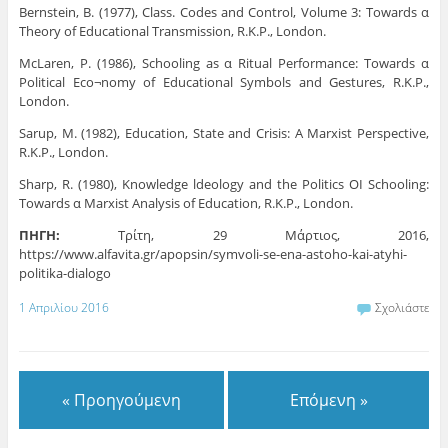
Bernstein, Β. (1977), Class. Codes and Control, Volume 3: Towards α
Theory of Educational Transmission, R.K.P., London.
McLaren, Ρ. (1986), Schooling as α Ritual Performance: Towards α
Political Eco¬nomy of Educational Symbols and Gestures, R.K.P.,
London.
Sarup, Μ. (1982), Education, State and Crisis: Α Marxist Perspective,
R.K.P., London.
Sharp, R. (1980), Knowledge ldeology and the Politics ΟΙ Schooling:
Towards α Marxist Analysis of Education, R.K.P., London.
ΠΗΓΗ:
Τρίτη, 29 Μάρτιος, 2016,
https://www.alfavita.gr/apopsin/symvoli-se-ena-astoho-kai-atyhi-
politika-dialogo
1 Απριλίου 2016
Σχολιάστε
« Προηγούμενη
Επόμενη »