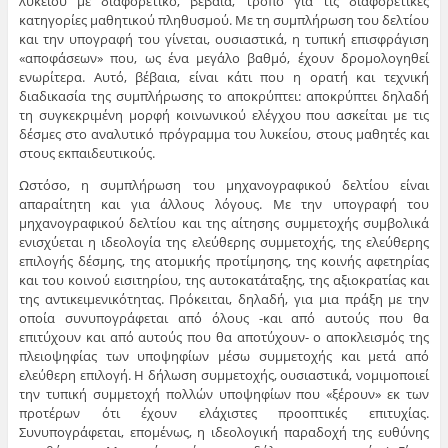
λυκείου με διαφορετικό, βέβαια, τρόπο για τις διαφορετικές
κατηγορίες μαθητικού πληθυσμού. Με τη συμπλήρωση του δελτίου
και την υπογραφή του γίνεται, ουσιαστικά, η τυπική επισφράγιση
«αποφάσεων» που, ως ένα μεγάλο βαθμό, έχουν δρομολογηθεί
ενωρίτερα. Αυτό, βέβαια, είναι κάτι που η ορατή και τεχνική
διαδικασία της συμπλήρωσης το αποκρύπτει: αποκρύπτει δηλαδή
τη συγκεκριμένη μορφή κοινωνικού ελέγχου που ασκείται με τις
δέσμες στο αναλυτικό πρόγραμμα του λυκείου, στους μαθητές και
στους εκπαιδευτικούς.
Ωστόσο, η συμπλήρωση του μηχανογραφικού δελτίου είναι
απαραίτητη και για άλλους λόγους. Με την υπογραφή του
μηχανογραφικού δελτίου και της αίτησης συμμετοχής συμβολικά
ενισχύεται η ιδεολογία της ελεύθερης συμμετοχής, της ελεύθερης
επιλογής δέσμης, της ατομικής προτίμησης, της κοινής αφετηρίας
και του κοινού εισιτηρίου, της αυτοκατάταξης, της αξιοκρατίας και
της αντικειμενικότητας. Πρόκειται, δηλαδή, για μια πράξη με την
οποία συνυπογράφεται από όλους -και από αυτούς που θα
επιτύχουν και από αυτούς που θα αποτύχουν- ο αποκλεισμός της
πλειοψηφίας των υποψηφίων μέσω συμμετοχής και μετά από
ελεύθερη επιλογή. Η δήλωση συμμετοχής, ουσιαστικά, νομιμοποιεί
την τυπική συμμετοχή πολλών υποψηφίων που «ξέρουν» εκ των
προτέρων ότι έχουν ελάχιστες προοπτικές επιτυχίας.
Συνυπογράφεται, επομένως, η ιδεολογική παραδοχή της ευθύνης