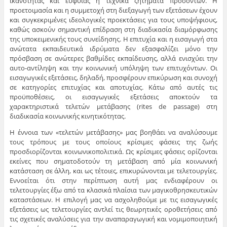
ικανότητας και ευφυΐας ή τεχνικά ζητήματα προσόντων. Η
προετοιμασία και η συμμετοχή στη διεξαγωγή των εξετάσεων έχουν
και συγκεκριμένες ιδεολογικές προεκτάσεις για τους υποψήφιους,
καθώς ασκούν σημαντική επίδραση στη διαδικασία διαμόρφωσης
της υποκειμενικής τους συνείδησης. Η επιτυχία και η εισαγωγή στα
ανώτατα εκπαιδευτικά ιδρύματα δεν εξασφαλίζει μόνο την
πρόσβαση σε ανώτερες βαθμίδες εκπαίδευσης, αλλά ενισχύει την
αυτο-αντίληψη και την κοινωνική υπόληψη των επιτυχόντων. Οι
εισαγωγικές εξετάσεις, δηλαδή, προσφέρουν επικύρωση και συνοχή
σε κατηγορίες επιτυχίας και αποτυχίας. Κάτω από αυτές τις
προϋποθέσεις, οι εισαγωγικές εξετάσεις αποκτούν τα
χαρακτηριστικά τελετών μετάβασης (rites de passage) στη
διαδικασία κοινωνικής κινητικότητας.
Η έννοια των «τελετών μετάβασης» μας βοηθάει να αναλύσουμε
τους τρόπους με τους οποίους κρίσιμες φάσεις της ζωής
προσδιορίζονται κοινωνικοπολιτικά. Ως κρίσιμες φάσεις ορίζονται
εκείνες που σηματοδοτούν τη μετάβαση από μία κοινωνική
κατάσταση σε άλλη, και ως τέτοιες, επικυρώνονται με τελετουργίες.
Εννοείται ότι στην περίπτωση αυτή μας ενδιαφέρουν οι
τελετουργίες έξω από τα κλασικά πλαίσια των μαγικοθρησκευτικών
καταστάσεων. Η επιλογή μας να ασχοληθούμε με τις εισαγωγικές
εξετάσεις ως τελετουργίες αντλεί τις θεωρητικές οροθετήσεις από
τις σχετικές αναλύσεις για την αναπαραγωγική και νομιμοποιητική