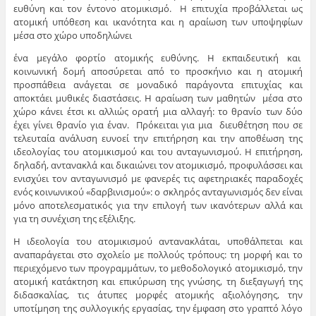
ευθύνη και τον έντονο ατομικισμό. Η επιτυχία προβάλλεται ως
ατομική υπόθεση και ικανότητα και η αραίωση των υποψηφίων
μέσα στο χώρο υποδηλώνει
ένα μεγάλο φορτίο ατομικής ευθύνης. Η εκπαιδευτική και
κοινωνική δομή αποσύρεται από το προσκήνιο και η ατομική
προσπάθεια ανάγεται σε μοναδικό παράγοντα επιτυχίας και
αποκτάει μυθικές διαστάσεις. Η αραίωση των μαθητών μέσα στο
χώρο κάνει έτσι κι αλλιώς ορατή μια αλλαγή: το θρανίο των δύο
έχει γίνει θρανίο για έναν. Πρόκειται για μια διευθέτηση που σε
τελευταία ανάλυση ευνοεί την επιτήρηση και την αποθέωση της
ιδεολογίας του ατομικισμού και του ανταγωνισμού. Η επιτήρηση,
δηλαδή, αντανακλά και δικαιώνει τον ατομικισμό, προφυλάσσει και
ενισχύει τον ανταγωνισμό με φανερές τις αφετηριακές παραδοχές
ενός κοινωνικού «δαρβινισμού»: ο σκληρός ανταγωνισμός δεν είναι
μόνο αποτελεσματικός για την επιλογή των ικανότερων αλλά και
για τη συνέχιση της εξέλιξης.
Η ιδεολογία του ατομικισμού αντανακλάται, υποθάλπεται και
αναπαράγεται στο σχολείο με πολλούς τρόπους: τη μορφή και το
περιεχόμενο των προγραμμάτων, το μεθοδολογικό ατομικισμό, την
ατομική κατάκτηση και επικύρωση της γνώσης, τη διεξαγωγή της
διδασκαλίας, τις άτυπες μορφές ατομικής αξιολόγησης, την
υποτίμηση της συλλογικής εργασίας, την έμφαση στο γραπτό λόγο