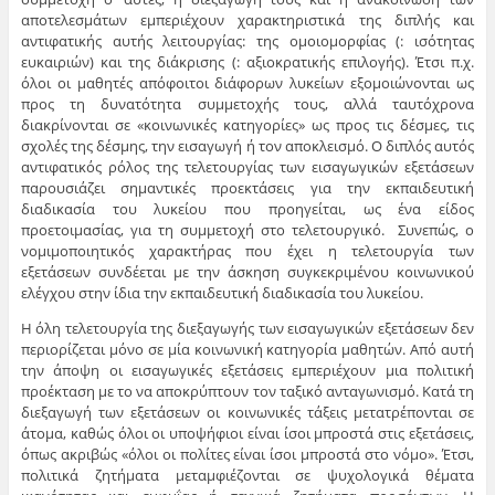
αποτελεσμάτων εμπεριέχουν χαρακτηριστικά της διπλής και
αντιφατικής αυτής λειτουργίας: της ομοιομορφίας (: ισότητας
ευκαιριών) και της διάκρισης (: αξιοκρατικής επιλογής). Έτσι π.χ.
όλοι οι μαθητές απόφοιτοι διάφορων λυκείων εξομοιώνονται ως
προς τη δυνατότητα συμμετοχής τους, αλλά ταυτόχρονα
διακρίνονται σε «κοινωνικές κατηγορίες» ως προς τις δέσμες, τις
σχολές της δέσμης, την εισαγωγή ή τον αποκλεισμό. Ο διπλός αυτός
αντιφατικός ρόλος της τελετουργίας των εισαγωγικών εξετάσεων
παρουσιάζει σημαντικές προεκτάσεις για την εκπαιδευτική
διαδικασία του λυκείου που προηγείται, ως ένα είδος
προετοιμασίας, για τη συμμετοχή στο τελετουργικό. Συνεπώς, ο
νομιμοποιητικός χαρακτήρας που έχει η τελετουργία των
εξετάσεων συνδέεται με την άσκηση συγκεκριμένου κοινωνικού
ελέγχου στην ίδια την εκπαιδευτική διαδικασία του λυκείου.
Η όλη τελετουργία της διεξαγωγής των εισαγωγικών εξετάσεων δεν
περιορίζεται μόνο σε μία κοινωνική κατηγορία μαθητών. Από αυτή
την άποψη οι εισαγωγικές εξετάσεις εμπεριέχουν μια πολιτική
προέκταση με το να αποκρύπτουν τον ταξικό ανταγωνισμό. Κατά τη
διεξαγωγή των εξετάσεων οι κοινωνικές τάξεις μετατρέπονται σε
άτομα, καθώς όλοι οι υποψήφιοι είναι ίσοι μπροστά στις εξετάσεις,
όπως ακριβώς «όλοι οι πολίτες είναι ίσοι μπροστά στο νόμο». Έτσι,
πολιτικά ζητήματα μεταμφιέζονται σε ψυχολογικά θέματα