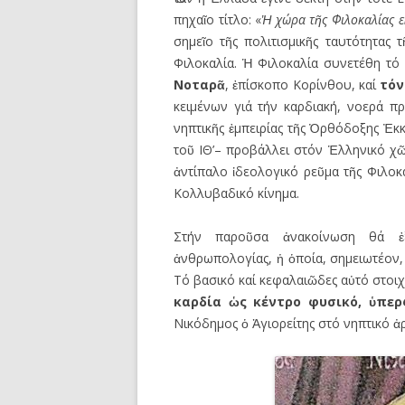
πηχαῖο τίτλο: «
Ἡ
χώρα τ
ῆ
ς Φιλοκαλίας ε
σημεῖο τῆς πολιτισμικῆς ταυτότητας
Φιλοκαλία. Ἡ Φιλοκαλία συνετέθη τό
Νοταρ
ᾶ
, ἐπίσκοπο Κορίνθου, καί
τό
κειμένων γιά τήν καρδιακή, νοερά π
νηπτικῆς ἐμπειρίας τῆς Ὀρθόδοξης Ἐκκλ
τοῦ ΙΘ’– προβάλλει στόν Ἑλληνικό χῶ
ἀντίπαλο ἰδεολογικό ρεῦμα τῆς Φιλοκ
Κολλυβαδικό κίνημα.
Στήν παροῦσα ἀνακοίνωση θά ἐξ
ἀνθρωπολογίας, ἡ ὁποία, σημειωτέον, 
Τό βασικό καί κεφαλαιῶδες αὐτό στοιχ
καρδία
ὡ
ς κέντρο φυσικό,
ὑ
περ
Νικόδημος ὁ Ἁγιορείτης στό νηπτικό ἀ