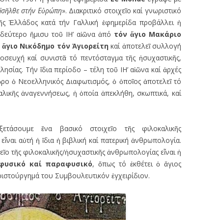
ἰ
σ
ῆ
λθε στήν Ε
ὐ
ρώπη
». Διακριτικό στοιχεῖο καί γνωριστικό
 τῆς Ἑλλάδος κατά τήν Γαλλική ἐφημερίδα προβάλλει ἡ
 δεύτερο ἥμισυ τοῦ ΙΗ’ αἰῶνα ἀπό
τόν
ἅ
γιο
Μακάριο
ν
ἅ
γιο
Νικόδημο τόν
Ἁ
γιορείτη
καί ἀποτελεῖ συλλογή
ροσευχή καί συνιστᾶ τό πεντόσταγμα τῆς ἡσυχαστικῆς,
ησίας. Τήν ἴδια περίοδο – τέλη τοῦ ΙΗ’ αἰῶνα καί ἀρχές
ρο ὁ Νεοελληνικός Διαφωτισμός, ὁ ὁποῖος ἀποτελεῖ τό
αλικῆς ἀναγεννήσεως, ἡ ὁποία ἀπεκλήθη, σκωπτικά, καί
ετάσουμε ἕνα βασικό στοιχεῖο τῆς φιλοκαλικῆς
εἶναι αὐτή ἡ ἴδια ἡ βιβλική καί πατερική ἀνθρωπολογία.
εῖο τῆς φιλοκαλικῆς/ἡσυχαστικῆς ἀνθρωπολογίας εἶναι ἡ
φυσικό καί παραφυσικό
, ὅπως τό ἐκθέτει ὁ ἅγιος
ριστούργημά του Συμβουλευτικόν ἐγχειρίδιον.