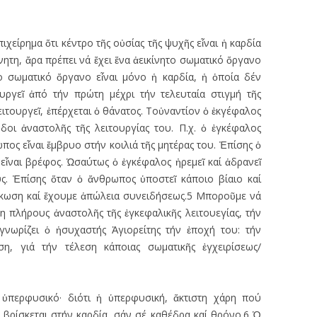
πιχείρημα ὅτι κέντρο τῆς οὐσίας τῆς ψυχῆς εἶναι ἡ καρδία
ίνητη, ἄρα πρέπει νά ἔχει ἕνα ἀεικίνητο σωματικό ὅργανο
το σωματικό ὄργανο εἶναι μόνο ἡ καρδία, ἡ ὁποία δέν
υργεῖ ἀπό τήν πρώτη μέχρι τήν τελευταία στιγμή τῆς
ειτουργεῖ, ἐπέρχεται ὁ θάνατος. Τοὐναντίον ὁ ἐκγέφαλος
οδοι ἀναστολῆς τῆς λειτουργίας του. Π.χ. ὁ ἐγκέφαλος
πος εἶναι ἔμβρυο στήν κοιλιά τῆς μητέρας του. Ἐπίσης ὁ
εἶναι βρέφος. Ὡσαύτως ὁ ἐγκέφαλος ἠρεμεῖ καί ἀδρανεῖ
ς. Ἐπίσης ὅταν ὁ ἄνθρωπος ὑποστεῖ κάποιο βίαιο καί
άκωση καί ἔχουμε ἀπώλεια συνειδήσεως.5 Μποροῦμε νά
 πλήρους ἀναστολῆς τῆς ἐγκεφαλικῆς λειτουεγίας, τήν
νωρίζει ὁ ἡσυχαστής Ἁγιορείτης τήν ἐποχή του: τήν
η, γιά τήν τέλεση κάποιας σωματικῆς ἐγχειρίσεως/
ο ὑπερφυσικό· διότι ἡ ὑπερφυσική, ἄκτιστη χάρη πού
 βρίσκεται στήν καρδία, σάν σέ καθέδρα καί θρόνο.6 Ὁ