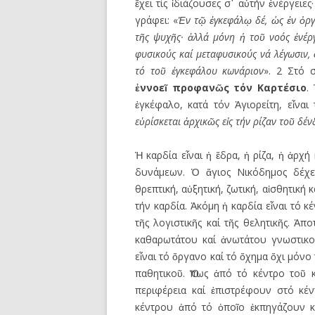
ἔχει τίς ἰδιάζουσες σ᾿ αὐτήν ἐνέργειε
γράφει: «
Ἐ
ν τ
ῷ
ἐ
γκεφάλ
ῳ
δέ,
ὡ
ς
ἐ
ν
ὀ
ρ
τ
ῆ
ς ψυχ
ῆ
ς·
ἀ
λλά μόνη
ἡ
το
ῦ
νοός
ἐ
νέρ
φυσικούς καί μεταφυσικούς νά λέγωσιν,
τό το
ῦ
ἐ
γκεφάλου κωνάριον
». 2 Στό 
ἐ
ννοε
ῖ
προφαν
ῶ
ς τόν Καρτέσιο
.
ἐγκέφαλο, κατά τόν Ἁγιορείτη, εἶναι
ε
ὑ
ρίσκεται
ἀ
ρχικ
ῶ
ς ε
ἰ
ς τήν ρίζαν το
ῦ
δέν
Ἡ καρδία εἶναι ἡ ἕδρα, ἡ ρίζα, ἡ ἀρ
δυνάμεων. Ὁ ἅγιος Νικόδημος δέχετ
θρεπτική, αὐξητική, ζωτική, αἰσθητική 
τήν καρδία. Ἀκόμη ἡ καρδία εἶναι τό κέ
τῆς λογιστικῆς καί τῆς θελητικῆς. Ἀ
καθαρωτάτου καί ἀνωτάτου γνωστικο
εἶναι τό ὄργανο καί τό ὄχημα ὄχι μόνο
παθητικοῦ. Ὅπως ἀπό τό κέντρο τοῦ 
περιφέρεια καί ἐπιστρέφουν στό κέν
κέντρου ἀπό τό ὁποῖο ἐκπηγάζουν κ