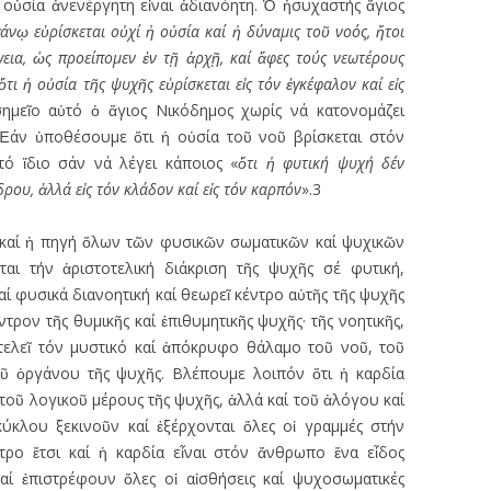
ς· οὐσία ἀνενέργητη εἶναι ἀδιανόητη. Ὁ ἡσυχαστής ἅγιος
γάν
ῳ
ε
ὑ
ρίσκεται ο
ὐ
χί
ἡ
ο
ὐ
σία καί
ἡ
δύναμις το
ῦ
νοός,
ἤ
τοι
γεια,
ὡ
ς προείπομεν
ἐ
ν τ
ῇ
ἀ
ρχ
ῇ
, καί
ἄ
φες τούς νεωτέρους
ὅ
τι
ἡ
ο
ὐ
σία τ
ῆ
ς ψυχ
ῆ
ς ε
ὑ
ρίσκεται ε
ἰ
ς τόν
ἐ
γκέφαλον καί ε
ἰ
ς
σημεῖο αὐτό ὁ ἅγιος Νικόδημος χωρίς νά κατονομάζει
 Ἐάν ὑποθέσουμε ὅτι ἡ οὐσία τοῦ νοῦ βρίσκεται στόν
 τό ἴδιο σάν νά λέγει κάποιος «
ὅ
τι
ἡ
φυτική ψυχή δέν
δρου,
ἀ
λλά ε
ἰ
ς τόν κλάδον καί ε
ἰ
ς τόν καρπόν
».3
χή καί ἡ πηγή ὅλων τῶν φυσικῶν σωματικῶν καί ψυχικῶν
αι τήν ἀριστοτελική διάκριση τῆς ψυχῆς σέ φυτική,
καί φυσικά διανοητική καί θεωρεῖ κέντρο αὐτῆς τῆς ψυχῆς
ντρον τῆς θυμικῆς καί ἐπιθυμητικῆς ψυχῆς· τῆς νοητικῆς,
ποτελεῖ τόν μυστικό καί ἀπόκρυφο θάλαμο τοῦ νοῦ, τοῦ
ῦ ὀργάνου τῆς ψυχῆς. Βλέπουμε λοιπόν ὅτι ἡ καρδία
 τοῦ λογικοῦ μέρους τῆς ψυχῆς, ἀλλά καί τοῦ ἀλόγου καί
κύκλου ξεκινοῦν καί ἐξέρχονται ὅλες οἱ γραμμές στήν
τρο ἔτσι καί ἡ καρδία εἶναι στόν ἄνθρωπο ἕνα εἶδος
αί ἐπιστρέφουν ὅλες οἱ αἰσθήσεις καί ψυχοσωματικές