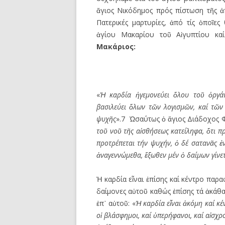
ἅγιος Νικόδημος πρός πίστωση τῆς ἀ
Πατερικές μαρτυρίες, ἀπό τίς ὁποῖες
ἁγίου Μακαρίου τοῦ Αἰγυπτίου κ
Μακάριος:
«
Ἡ
καρδία
ἡ
γεμονεύει
ὅ
λου το
ῦ
ὀ
ργά
βασιλεύει
ὅ
λων τ
ῶ
ν λογισμ
ῶ
ν, καί τ
ῶ
ν
ψυχ
ῆ
ς
».7 Ὡσαύτως ὁ ἅγιος Διάδοχος Φ
το
ῦ
νο
ῦ
τ
ῆ
ς α
ἰ
σθήσεως κατείληφα,
ὅ
τι π
προτρέπεται τήν ψυχήν,
ὁ
δέ σαταν
ᾶ
ς
ἐ
ἀ
ναγεννώμεθα,
ἔ
ξωθεν μέν
ὁ
δαίμων γίνε
Ἡ καρδία εἶναι ἐπίσης καί κέντρο παρ
δαίμονες αὐτοῦ καθώς ἐπίσης τά ἀκάθα
ἐπ᾿ αὐτοῦ: «
Ἡ
καρδία ε
ἶ
ναι
ἀ
κόμη καί κέ
ο
ἱ
βλάσφημοι, καί
ὑ
περήφανοι, καί α
ἰ
σχρο