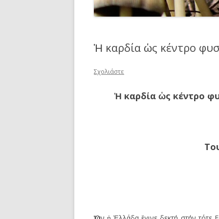
Ἡ καρδία ὡς κέντρο φυσ
Σχολιάστε
Ἡ
καρδία
ὡ
ς κέντρο φ
Το
Ὅταν ἡ Ἑλλάδα ἔγινε δεκτή στήν τότε