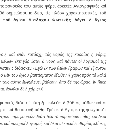
ποφάνσεώς του αὐτῆς φέρει ἀρκετές Ἁγιογραφικές καί
 θά σημειώσουμε δύο, τίς πλέον χαρακτηριστικές, τοῦ
αί
το
ῦ
ἁ
γίου Διαδόχου Φωτικ
ῆ
ς
.
Λέγει
ὁ
ἅ
γιος
νου, καί
ἐ
πάν κατάσχ
ῃ
τάς νομάς τ
ῆ
ς καρδίας
ἡ
χάρις,
 μελ
ῶ
ν·
ἐ
κε
ῖ
γάρ
ἔ
στιν
ὁ
νο
ῦ
ς, καί πάντες ο
ἱ
λογισμοί τ
ῆ
ς
ωτικῆς διδάσκει: «
Ἐ
γώ
ἐ
κ τ
ῶ
ν θείων Γραφ
ῶ
ν καί
ἐ
ξ α
ὐ
το
ῦ
ρό μέν το
ῦ
ἁ
γίου βαπτίσματος
ἔ
ξωθεν
ἡ
χάρις πρός τά καλά
ν το
ῖ
ς α
ὐ
τ
ῆ
ς
ἐ
μφωλεύει βάθεσιν·
ἀ
πό δέ τ
ῆ
ς
ὥ
ρας,
ἐ
ν
ᾗ
περ
ται,
ἔ
σωθεν δέ
ἡ
χάρις
».8
αφυσικό, διότι σ᾿ αὐτή ἐμφωλεύει ὁ βύθιος πύθων καί οἱ
ρτα καί θεοστυγῆ πάθη. Γράφει ὁ Ἁγιορείτης ἡσυχαστής
ντρον παραφυσικόν· διότι
ὅ
λα τά παράφύσιν πάθη, καί
ὅ
λοι
ί, καί πονηροί λογισμοί, καί
ὅ
λαι α
ἱ
κακαί
ἐ
πιθυμίαι, κλίσεις,