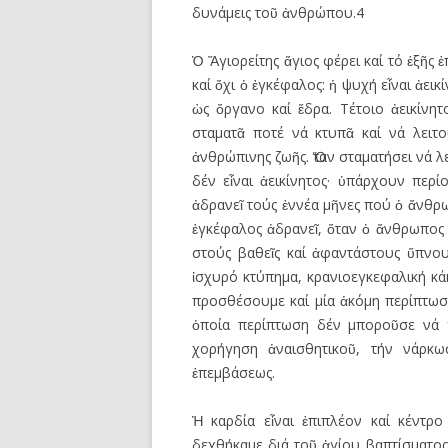
δυνάμεις τοῦ ἀνθρώπου.4
Ὁ Ἅγιορείτης ἅγιος φέρει καί τό ἑξῆς ἐ
καί ὄχι ὁ ἐγκέφαλος: ἡ ψυχή εἶναι ἀεικ
ὡς ὄργανο καί ἕδρα. Τέτοιο ἀεικίνη
σταματᾶ ποτέ νά κτυπᾶ καί νά λειτο
ἀνθρώπινης ζωῆς. Ὅταν σταματήσει νά λ
δέν εἶναι ἀεικίνητος· ὑπάρχουν περί
ἀδρανεῖ τούς ἐννέα μῆνες πού ὁ ἄνθρω
ἐγκέφαλος ἀδρανεῖ, ὅταν ὁ ἄνθρωπος 
στούς βαθεῖς καί ἀφαντάστους ὕπνου
ἰσχυρό κτύπημα, κρανιοεγκεφαλική κ
προσθέσουμε καί μία ἀκόμη περίπτωση
ὁποία περίπτωση δέν μποροῦσε νά γ
χορήγηση ἀναισθητικοῦ, τήν νάρκωσ
ἐπεμβάσεως.
Ἡ καρδία εἶναι ἐπιπλέον καί κέντρ
δεχθήκαμε διά τοῦ ἁγίου βαπτίσματος