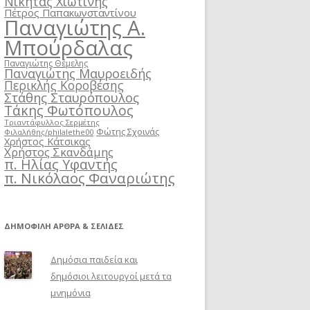
Νικήτας Χιωτίνης
Πέτρος Παπακωνσταντίνου
Παναγιώτης Α.
Μπούρδαλας
Παναγιώτης Θέμελης
Παναγιώτης Μαυροειδής
Περικλής Κοροβέσης
Στάθης Σταυρόπουλος
Τάκης Φωτόπουλος
Τριαντάφυλλος Σερμέτης
Φώτης Σχοινάς
Φιλαλήθης/philalethe00
Χρήστος Κάτσικας
Χρήστος Σκανδάμης
π. Ηλίας Υφαντής
π. Νικόλαος Φαναριώτης
ΔΗΜΟΦΙΛΉ ΆΡΘΡΑ & ΣΕΛΊΔΕΣ
Δημόσια παιδεία και
δημόσιοι λειτουργοί μετά τα
μνημόνια