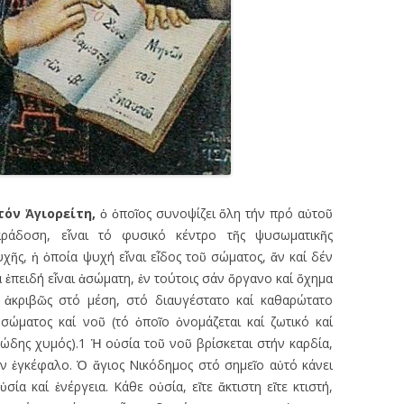
 τόν
Ἁ
γιορείτη,
ὁ ὁποῖος συνοψίζει ὅλη τήν πρό αὐτοῦ
αράδοση, εἶναι τό φυσικό κέντρο τῆς ψυσωματικῆς
χῆς, ἡ ὁποία ψυχή εἶναι εἶδος τοῦ σώματος, ἄν καί δέν
 ἐπειδή εἶναι ἀσώματη, ἐν τούτοις σάν ὄργανο καί ὄχημα
ί ἀκριβῶς στό μέση, στό διαυγέστατο καί καθαρώτατο
σώματος καί νοῦ (τό ὁποῖο ὀνομάζεται καί ζωτικό καί
ώδης χυμός).1 Ἡ οὐσία τοῦ νοῦ βρίσκεται στήν καρδία,
όν ἐγκέφαλο. Ὁ ἅγιος Νικόδημος στό σημεῖο αὐτό κάνει
ία καί ἐνέργεια. Κάθε οὐσία, εἴτε ἄκτιστη εἴτε κτιστή,