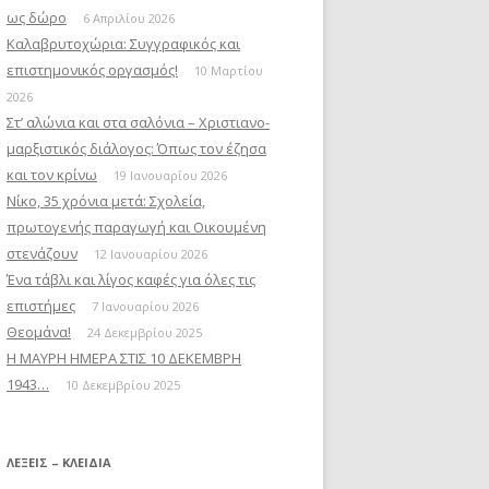
ως δώρο
6 Απριλίου 2026
Καλαβρυτοχώρια: Συγγραφικός και
επιστημονικός οργασμός!
10 Μαρτίου
2026
Στ’ αλώνια και στα σαλόνια – Χριστιανο-
μαρξιστικός διάλογος: Όπως τον έζησα
και τον κρίνω
19 Ιανουαρίου 2026
Νίκο, 35 χρόνια μετά: Σχολεία,
πρωτογενής παραγωγή και Οικουμένη
στενάζουν
12 Ιανουαρίου 2026
Ένα τάβλι και λίγος καφές για όλες τις
επιστήμες
7 Ιανουαρίου 2026
Θεομάνα!
24 Δεκεμβρίου 2025
Η ΜΑΥΡΗ ΗΜΕΡΑ ΣΤΙΣ 10 ΔΕΚΕΜΒΡΗ
1943…
10 Δεκεμβρίου 2025
ΛΈΞΕΙΣ – ΚΛΕΙΔΙΆ