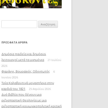
Αναζήτηση
για:
ΠΡΌΣΦΑΤΑ ΆΡΘΡΑ
Δημόσια παιδεία και δημόσιοι
λειτουργοί μετά τα μνημόνια
21 Ιουλίου
2026
Φαράγγι, Βουραϊκός, Οδοντωτός
6
Ιουνίου 2026
Τρία Καλαβρυτινά μοναστήρια στην
καρδιά του 1821
25 Απριλίου 2026
Δυό βιβλία που δένουν μια
ριζοσπαστική Θεολογία με μια
ριζοσπαστική κοινωνικοπολιτική κριτική