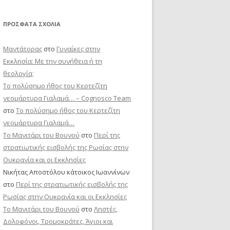
ΠΡΌΣΦΑΤΑ ΣΧΌΛΙΑ
Μαντάτορας
στο
Γυναίκες στην
Εκκλησία: Με την συνήθεια ή τη
θεολογία;
Το πολύσημο ήθος του Κερτεζίτη
νεομάρτυρα Γιαλαμά… – Cognosco Team
στο
Το πολύσημο ήθος του Κερτεζίτη
νεομάρτυρα Γιαλαμά…
Το Μανιτάρι του Βουνού
στο
Περί της
στρατιωτικής εισβολής της Ρωσίας στην
Ουκρανία και οι Εκκλησίες
Νικήτας Αποστόλου κάτοικος Ιωαννίνων
στο
Περί της στρατιωτικής εισβολής της
Ρωσίας στην Ουκρανία και οι Εκκλησίες
Το Μανιτάρι του Βουνού
στο
Ληστές,
Δολοφόνοι, Τρομοκράτες, Άγιοι και