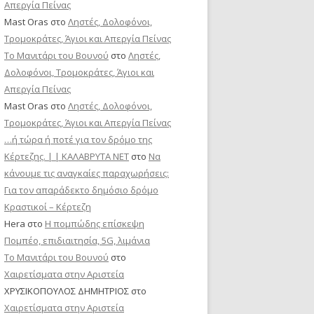
Απεργία Πείνας
Mast Oras
στο
Ληστές, Δολοφόνοι,
Τρομοκράτες, Άγιοι και Απεργία Πείνας
Το Μανιτάρι του Βουνού
στο
Ληστές,
Δολοφόνοι, Τρομοκράτες, Άγιοι και
Απεργία Πείνας
Mast Oras
στο
Ληστές, Δολοφόνοι,
Τρομοκράτες, Άγιοι και Απεργία Πείνας
…ή τώρα ή ποτέ για τον δρόμο της
Κέρτεζης. | | ΚΑΛΑΒΡΥΤΑ ΝΕΤ
στο
Να
κάνουμε τις αναγκαίες παραχωρήσεις:
Για τον απαράδεκτο δημόσιο δρόμο
Κραστικοί – Κέρτεζη
Hera
στο
Η πομπώδης επίσκεψη
Πομπέο, επιδιαιτησία, 5G, λιμάνια
Το Μανιτάρι του Βουνού
στο
Χαιρετίσματα στην Αριστεία
ΧΡΥΣΙΚΟΠΟΥΛΟΣ ΔΗΜΗΤΡΙΟΣ
στο
Χαιρετίσματα στην Αριστεία