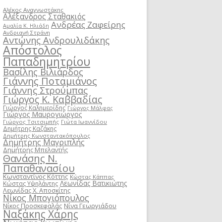
Αλέκος Αναγνωστάκης
Αλέξανδρος Σταθακιός
Ανδρέας Ζαφείρης
Αμαλία Κ. Ηλιάδη
Ανδριανή Στράνη
Αντώνης Ανδρουλιδάκης
Απόστολος
Παπαδημητρίου
Βασίλης Βιλιάρδος
Γιάννης Ποταμιάνος
Γιάννης Στρούμπας
Γιώργος Κ. Καββαδίας
Γιώργος Καλημερίδης
Γιώργος Μάλφας
Γιώργος Μαυρογιώργος
Γιώργος Τσιτσιμπής
Γιώτα Ιωαννίδου
Δημήτρης Καζάκης
Δημήτρης Κωνσταντακόπουλος
Δημήτρης Μαγριπλής
Δημήτρης Μπελαντής
Θανάσης Ν.
Παπαθανασίου
Κωνσταντίνος Κόττης
Κώστας Κάππας
Λεωνίδας Βατικιώτης
Κώστας Υψηλάντης
Λεωνίδας Χ. Αποσκίτης
Νίκος Μπογιόπουλος
Νίκος Προσκεφαλάς
Νίνα Γεωργιάδου
Ναξάκης Χάρης