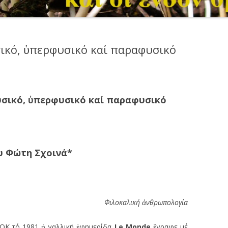
ικό, ὑπερφυσικό καί παραφυσικό
υσικό,
ὑ
περφυσικό καί παραφυσικό
υ Φώτη Σχοινά
*
Φιλοκαλική
ἀ
νθρωπολογία
 ΕΟΚ τό 1981 ἡ γαλλική ἐφημερίδα
Le Monde
ἔγραφε μέ