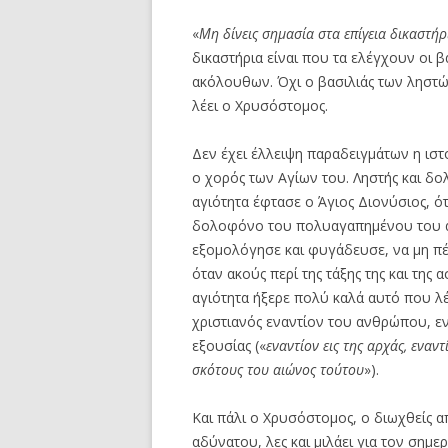
«
Μη δίνεις σημασία στα επίγεια δικαστήρ
δικαστήρια είναι που τα ελέγχουν οι
ακόλουθων. Όχι ο βασιλιάς των ληστώ
λέει ο Χρυσόστομος.
Δεν έχει έλλειψη παραδειγμάτων η ιστ
ο χορός των Αγίων του. Ληστής και δο
αγιότητα έφτασε ο Άγιος Διονύσιος, ό
δολοφόνο του πολυαγαπημένου του α
εξομολόγησε και φυγάδευσε, να μη πέσ
όταν ακούς περί της τάξης της και της 
αγιότητα ήξερε πολύ καλά αυτό που λέ
χριστιανός εναντίον του ανθρώπου, ενά
εξουσίας («
εναντίον εις της αρχάς, εναν
σκότους του αιώνος τούτου
»).
Και πάλι ο Χρυσόστομος, ο διωχθείς α
αδύνατου, λες και μιλάει για τον σημε