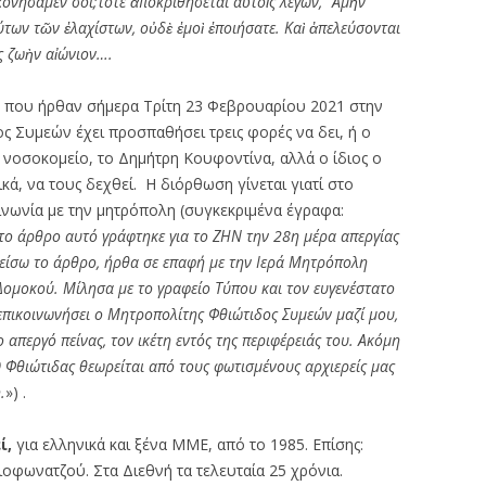
κον
ή
σαμ
έ
ν σοι;τ
ό
τε
ἀ
ποκριθ
ή
σεται α
ὐ
το
ῖ
ς λ
έ
γων,
᾽
Αμ
ὴ
ν
ύ
των τ
ῶ
ν
ἐ
λαχ
ί
στων, ο
ὐ
δ
ὲ
ἐ
μο
ὶ
ἐ
ποι
ή
σατε. Κα
ὶ
ἀ
πελε
ύ
σονται
ς ζω
ὴ
ν α
ἰώ
νιον….
που ήρθαν σήμερα Τρίτη 23 Φεβρουαρίου 2021 στην
ς Συμεών έχει προσπαθήσει τρεις φορές να δει, ή ο
ο νοσοκομείο, το Δημήτρη Κουφοντίνα, αλλά ο ίδιος ο
κά, να τους δεχθεί. Η διόρθωση γίνεται γιατί στο
ινωνία με την μητρόπολη (συγκεκριμένα έγραφα:
το άρθρο αυτό γράφτηκε για το ΖΗΝ την 28η μέρα απεργίας
λείσω το άρθρο, ήρθα σε επαφή με την Ιερά Μητρόπολη
Δομοκού. Μίλησα με το γραφείο Τύπου και τον ευγενέστατο
πικοινωνήσει ο Μητροπολίτης Φθιώτιδος Συμεών μαζί μου,
 απεργό πείνας, τον ικέτη εντός της περιφέρειάς του. Ακόμη
 Φθιώτιδας θεωρείται από τους φωτισμένους αρχιερείς μας
.
») .
ί,
για ελληνικά και ξένα ΜΜΕ, από το 1985. Επίσης:
ιοφωνατζού. Στα Διεθνή τα τελευταία 25 χρόνια.