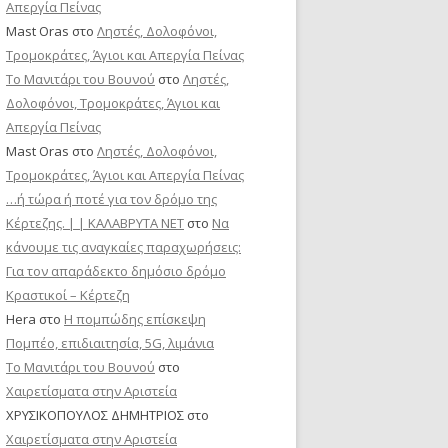
Απεργία Πείνας
Mast Oras
στο
Ληστές, Δολοφόνοι,
Τρομοκράτες, Άγιοι και Απεργία Πείνας
Το Μανιτάρι του Βουνού
στο
Ληστές,
Δολοφόνοι, Τρομοκράτες, Άγιοι και
Απεργία Πείνας
Mast Oras
στο
Ληστές, Δολοφόνοι,
Τρομοκράτες, Άγιοι και Απεργία Πείνας
…ή τώρα ή ποτέ για τον δρόμο της
Κέρτεζης. | | ΚΑΛΑΒΡΥΤΑ ΝΕΤ
στο
Να
κάνουμε τις αναγκαίες παραχωρήσεις:
Για τον απαράδεκτο δημόσιο δρόμο
Κραστικοί – Κέρτεζη
Hera
στο
Η πομπώδης επίσκεψη
Πομπέο, επιδιαιτησία, 5G, λιμάνια
Το Μανιτάρι του Βουνού
στο
Χαιρετίσματα στην Αριστεία
ΧΡΥΣΙΚΟΠΟΥΛΟΣ ΔΗΜΗΤΡΙΟΣ
στο
Χαιρετίσματα στην Αριστεία