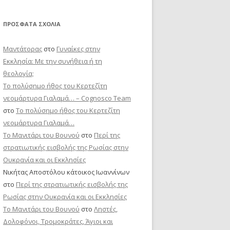
ΠΡΌΣΦΑΤΑ ΣΧΌΛΙΑ
Μαντάτορας
στο
Γυναίκες στην
Εκκλησία: Με την συνήθεια ή τη
θεολογία;
Το πολύσημο ήθος του Κερτεζίτη
νεομάρτυρα Γιαλαμά… – Cognosco Team
στο
Το πολύσημο ήθος του Κερτεζίτη
νεομάρτυρα Γιαλαμά…
Το Μανιτάρι του Βουνού
στο
Περί της
στρατιωτικής εισβολής της Ρωσίας στην
Ουκρανία και οι Εκκλησίες
Νικήτας Αποστόλου κάτοικος Ιωαννίνων
στο
Περί της στρατιωτικής εισβολής της
Ρωσίας στην Ουκρανία και οι Εκκλησίες
Το Μανιτάρι του Βουνού
στο
Ληστές,
Δολοφόνοι, Τρομοκράτες, Άγιοι και