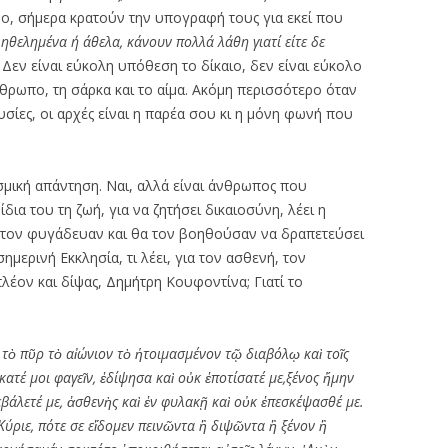
μο, σήμερα κρατούν την υπογραφή τους για εκεί που
 ηθελημένα ή άθελα, κάνουν πολλά λάθη γιατί είτε δε
. Δεν είναι εύκολη υπόθεση το δίκαιο, δεν είναι εύκολο
νθρωπο, τη σάρκα και το αίμα. Ακόμη περισσότερο όταν
υσίες, οι αρχές είναι η παρέα σου κι η μόνη φωνή που
οσμική απάντηση. Ναι, αλλά είναι άνθρωπος που
δια του τη ζωή, για να ζητήσει δικαιοσύνη, λέει η
 τον φυγάδευαν και θα τον βοηθούσαν να δραπετεύσει
 σημερινή Εκκλησία, τι λέει, για τον ασθενή, τον
πλέον και δίψας, Δημήτρη Κουφοντίνα; Γιατί το
 τ
ὸ
π
ῦ
ρ τ
ὸ
α
ἰώ
νιον τ
ὸ
ἡ
τοιμασμ
έ
νον τ
ῷ
διαβ
ό
λ
ῳ
κα
ὶ
το
ῖ
ς
κατ
έ
μοι φαγε
ῖ
ν,
ἐ
δ
ί
ψησα κα
ὶ
ο
ὐ
κ
ἐ
ποτ
ί
σατ
έ
με,ξ
έ
νος
ἤ
μην
εβ
ά
λετ
έ
με,
ἀ
σθεν
ὴ
ς κα
ὶ
ἐ
ν φυλακ
ῇ
κα
ὶ
ο
ὐ
κ
ἐ
πεσκ
έ
ψασθ
έ
με.
Κ
ύ
ριε, π
ό
τε σε ε
ἴ
δομεν πειν
ῶ
ντα
ἢ
διψ
ῶ
ντα
ἢ
ξ
έ
νον
ἢ