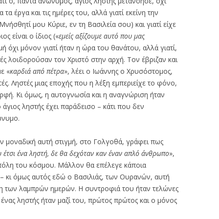
ιατί ο, πάντα ανώνυμος, άγιος ληστής μετανόησε, όχι
τα έργα και τις ημέρες του, αλλά γιατί εκείνη την
νήσθητί μου Κύριε, εν τη Βασιλεία σου) και γιατί είχε
ς είναι ο ίδιος («
εμείς αξίζουμε αυτό που μας
γμή όχι μόνον γιατί ήταν η ώρα του θανάτου, αλλά γιατί,
τές λοιδορούσαν τον Χριστό στην αρχή. Τον έβριζαν και
ε «
καρδιά από πέτρα
», λέει ο Ιωάννης ο Χρυσόστομος,
ς. Ληστές μιας εποχής που η λέξη εμπεριείχε το φόνο,
ορφή. Κι όμως, η αυτογνωσία και η αναγνώριση ήταν
 άγιος ληστής έχει παράδεισο – κάτι που δεν
ρώνυμο.
ην μοναδική αυτή στιγμή, στο Γολγοθά, γράφει πως
υ έτσι ένα ληστή, δε θα δεχόταν καν έναν απλό άνθρωπο
»,
ή πόλη του κόσμου. Μάλλον θα επέλεγε κάποια
– κι όμως αυτός εδώ ο Βασιλιάς, των Ουρανών, αυτή
ερη των λαμπρών ημερών. Η συντροφιά του ήταν τελώνες
 ένας ληστής ήταν μαζί του, πρώτος πρώτος και ο μόνος