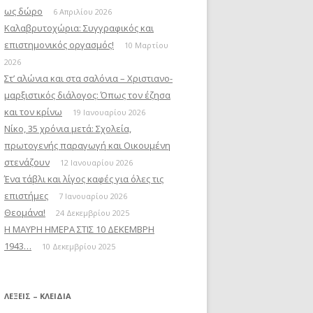
ως δώρο
6 Απριλίου 2026
Καλαβρυτοχώρια: Συγγραφικός και
επιστημονικός οργασμός!
10 Μαρτίου
2026
Στ’ αλώνια και στα σαλόνια – Χριστιανο-
μαρξιστικός διάλογος: Όπως τον έζησα
και τον κρίνω
19 Ιανουαρίου 2026
Νίκο, 35 χρόνια μετά: Σχολεία,
πρωτογενής παραγωγή και Οικουμένη
στενάζουν
12 Ιανουαρίου 2026
Ένα τάβλι και λίγος καφές για όλες τις
επιστήμες
7 Ιανουαρίου 2026
Θεομάνα!
24 Δεκεμβρίου 2025
Η ΜΑΥΡΗ ΗΜΕΡΑ ΣΤΙΣ 10 ΔΕΚΕΜΒΡΗ
1943…
10 Δεκεμβρίου 2025
ΛΈΞΕΙΣ – ΚΛΕΙΔΙΆ