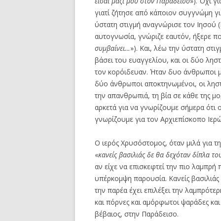
είσαι μαζί μου στον Παράδεισο
»). Όχι γ
γιατί ζήτησε από κάποιον συγγνώμη για 
ύστατη στιγμή αναγνώρισε τον Ιησού (Μ
αυτογνωσία, γνώριζε εαυτόν, ήξερε ποιο
συμβαίνει…
»). Και, λέω την ύστατη στι
βάσει του ευαγγελίου, και οι δύο λησ
τον κορόιδευαν. Ήταν δυο άνθρωποι μ
δύο άνθρωποι αποκτηνωμένοι, οι ληστέ
την απανθρωπιά, τη βία σε κάθε της μ
αρκετά για να γνωρίζουμε σήμερα ότι ο
γνωρίζουμε για τον Αρχιεπίσκοπο Ιε
Ο ιερός Χρυσόστομος, όταν μιλά για τ
«
κανείς βασιλιάς δε θα δεχόταν δίπλα το
αν είχε να επισκεφτεί την πιο λαμπρ
υπέρκομψη παρουσία. Κανείς βασιλιάς 
την παρέα έχει επιλέξει την λαμπρότ
και πόρνες και αμόρφωτοι ψαράδες και
βέβαιος, στην Παράδεισο.