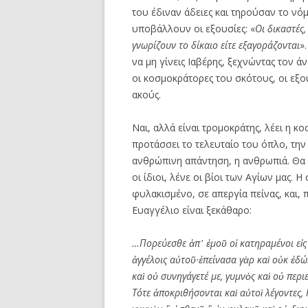
του έδιναν άδειες και τηρούσαν το νό
υποβάλλουν οι εξουσίες: «
Οι δικαστές,
γνωρίζουν το δίκαιο είτε εξαγοράζονται
»
να μη γίνεις Ιαβέρης, ξεχνώντας τον ά
οι κοσμοκράτορες του σκότους, οι εξο
ακούς.
Ναι, αλλά είναι τρομοκράτης, λέει η κ
προτάσσει το τελευταίο του όπλο, την ί
ανθρώπινη απάντηση, η ανθρωπιά. Θα
οι ίδιοι, λένε οι βίοι των Αγίων μας. Η
φυλακισμένο, σε απεργία πείνας, και, 
Ευαγγέλιο είναι ξεκάθαρο:
…Πορε
ύ
εσθε
ἀ
π
᾽
ἐ
μο
ῦ
ο
ἱ
κατηραμ
έ
νοι ε
ἰ
ς
ἀ
γγ
έ
λοις α
ὐ
το
ῦ
·
ἐ
πε
ί
νασα γ
ὰ
ρ κα
ὶ
ο
ὐ
κ
ἐ
δ
ώ
κα
ὶ
ο
ὐ
συνηγ
ά
γετ
έ
με, γυμν
ὸ
ς κα
ὶ
ο
ὐ
περι
Τ
ό
τε
ἀ
ποκριθ
ή
σονται κα
ὶ
α
ὐ
το
ὶ
λ
έ
γοντες, 