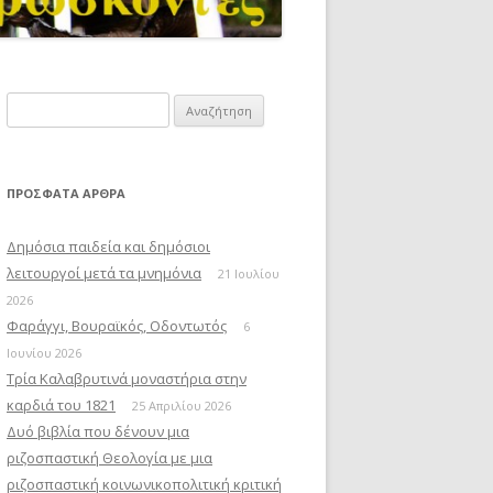
Αναζήτηση
για:
ΠΡΌΣΦΑΤΑ ΆΡΘΡΑ
Δημόσια παιδεία και δημόσιοι
λειτουργοί μετά τα μνημόνια
21 Ιουλίου
2026
Φαράγγι, Βουραϊκός, Οδοντωτός
6
Ιουνίου 2026
Τρία Καλαβρυτινά μοναστήρια στην
καρδιά του 1821
25 Απριλίου 2026
Δυό βιβλία που δένουν μια
ριζοσπαστική Θεολογία με μια
ριζοσπαστική κοινωνικοπολιτική κριτική