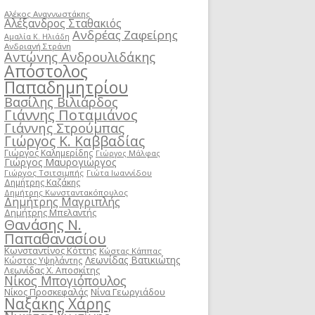
Αλέκος Αναγνωστάκης
Αλέξανδρος Σταθακιός
Ανδρέας Ζαφείρης
Αμαλία Κ. Ηλιάδη
Ανδριανή Στράνη
Αντώνης Ανδρουλιδάκης
Απόστολος
Παπαδημητρίου
Βασίλης Βιλιάρδος
Γιάννης Ποταμιάνος
Γιάννης Στρούμπας
Γιώργος Κ. Καββαδίας
Γιώργος Καλημερίδης
Γιώργος Μάλφας
Γιώργος Μαυρογιώργος
Γιώργος Τσιτσιμπής
Γιώτα Ιωαννίδου
Δημήτρης Καζάκης
Δημήτρης Κωνσταντακόπουλος
Δημήτρης Μαγριπλής
Δημήτρης Μπελαντής
Θανάσης Ν.
Παπαθανασίου
Κωνσταντίνος Κόττης
Κώστας Κάππας
Λεωνίδας Βατικιώτης
Κώστας Υψηλάντης
Λεωνίδας Χ. Αποσκίτης
Νίκος Μπογιόπουλος
Νίκος Προσκεφαλάς
Νίνα Γεωργιάδου
Ναξάκης Χάρης