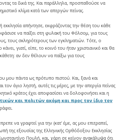
οντας τα δικά της. Και παράλληλα, προσπαθούσε να
μιστικό κλίμα κατά των απεργών πείνας.
ή εκκλησία απήντησε, εκφράζοντας την θέση του κάθε
οφάσισε να παίξει στη φυλακή του Φόλσομ, για τους
υς, τους σκληρότερους των εγκληματιών. Τότε, ο
άνει, γιατί, είπε, το κοινό του ήταν χριστιανικό και θα
κάθετη: αν δεν θέλουν να παίξω για τους
ου μου πάντα ως πρότυπο πιστού. Και, ξανά και
 τον άγιο ληστή, αυτές τις μέρες, με την απεργία πείνας
κητικό κράτος έχει αποφασίσει να δολοφονήσει και η
τικών και πολιτών ακόμη και προς τον ίδιο τον
ράφει.
ρεπε να γραφτεί για την (κατ’ έμε, ας μου επιτραπεί,
ιωπή της εξουσίας της Ελληνικής Ορθόδοξου Εκκλησίας
 Κωνσταντίνο Πουλή, και, χάρη σε κείνον ανακάλυψα ότι