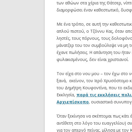
των αθώων στα χέρια της Θάτσερ, νίπτ
διαμορφώσει έναν καθεστωτικό, δυσφη
Με ένα τρόπο, σε αυτή την καθεστωτικ
απλού πιστού, ο Τζόννυ Κας, όταν απ
ληστές, τους πόρνους, τους δολοφόνο
μάνατζερ του τον συμβούλεψε να μη το κ
έχανε πωλήσεις. Η απάντηση του ήταν 
φυλακισμένους, δεν είναι χριστιανοί.
Τον είχα στο νου μου – τον έχω στο ν
ξανά, εκείνον, τον Ιερό Χρυσόστομο και
του Δημήτρη Κουφοντίνα, που το εκδι
Εκκλησία,
παρά τις εκκλήσεις πολι
Αρχιεπίσκοπο
, ουσιαστικά συνυπογ
Όταν ξεκίνησα να σκέπτομαι πως κάτι έπ
αντίθετη στο λόγο του ευαγγελίου) σ
για τον απεργό πείνας, μίλησα με τον