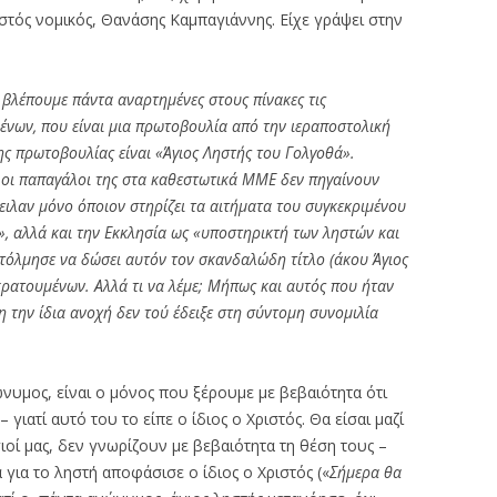
ωστός νομικός, Θανάσης Καμπαγιάννης. Είχε γράψει στην
 βλέπουμε πάντα αναρτημένες στους πίνακες τις
ένων, που είναι μια πρωτοβουλία από την ιεραποστολική
ης πρωτοβουλίας είναι «Άγιος Ληστής του Γολγοθά».
ι οι παπαγάλοι της στα καθεστωτικά ΜΜΕ δεν πηγαίνουν
γειλαν μόνο όποιον στηρίζει τα αιτήματα του συγκεκριμένου
, αλλά και την Εκκλησία ως «υποστηρικτή των ληστών και
τόλμησε να δώσει αυτόν τον σκανδαλώδη τίτλο (άκου Άγιος
 κρατουμένων. Αλλά τι να λέμε; Μήπως και αυτός που ήταν
την ίδια ανοχή δεν τού έδειξε στη σύντομη συνομιλία
ώνυμος, είναι ο μόνος που ξέρουμε με βεβαιότητα ότι
 γιατί αυτό του το είπε ο ίδιος ο Χριστός. Θα είσαι μαζί
γιοί μας, δεν γνωρίζουν με βεβαιότητα τη θέση τους –
 για το ληστή αποφάσισε ο ίδιος ο Χριστός («
Σήμερα θα