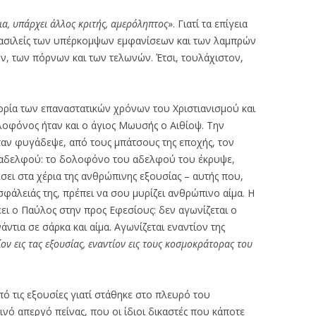
ια, υπάρχει άλλος κριτής, αμερόληπτος
». Γιατί τα επίγεια
 βασιλείς των υπέρκομψων εμφανίσεων και των λαμπρών
ν, των πόρνων και των τελωνών. Έτσι, τουλάχιστον,
ορία των επαναστατικών χρόνων του Χριστιανισμού και
λοφόνος ήταν και ο άγιος Μωυσής ο Αιθίοψ. Την
ταν φυγάδεψε, από τους μπάτσους της εποχής, τον
δελφού: το δολοφόνο του αδελφού του έκρυψε,
ει στα χέρια της ανθρώπινης εξουσίας – αυτής που,
ασφάλειάς της, πρέπει να σου μυρίζει ανθρώπινο αίμα. Η
ει ο Παύλος στην προς Εφεσίους: δεν αγωνίζεται ο
ντια σε σάρκα και αίμα. Αγωνίζεται εναντίον της
τίον εις τας εξουσίας, εναντίον εις τους κοσμοκράτορας του
πό τις εξουσίες γιατί στάθηκε στο πλευρό του
ρινό απεργό πείνας, που οι ίδιοι δικαστές που κάποτε