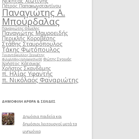
Νικήτας Χιωτίνης
Πέτρος Παπακωνσταντίνου
Παναγιώτης Α.
Μπούρδαλας
Παναγιώτης Θέμελης
Παναγιώτης Μαυροειδής
Περικλής Κοροβέσης
Στάθης Σταυρόπουλος
Τάκης Φωτόπουλος
Τριαντάφυλλος Σερμέτης
Φώτης Σχοινάς
Φιλαλήθης/philalethe00
Χρήστος Κάτσικας
Χρήστος Σκανδάμης
π. Ηλίας Υφαντής
π. Νικόλαος Φαναριώτης
ΔΗΜΟΦΙΛΉ ΆΡΘΡΑ & ΣΕΛΊΔΕΣ
Δημόσια παιδεία και
δημόσιοι λειτουργοί μετά τα
μνημόνια