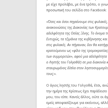
με είχε προλάβει, με ένα τρόπο, ο γν
προσωπική του σελίδα στο Facebook:
«
Όσες και όσοι πηγαίνουμε στις φυλακές,
ανακοινώσεις της Διακονίας των Κρατουμ
αδελφότητα της Οσίας Ξένης. Το όνομα τ
Ευτυχώς, τα τζιμάνια της κυβέρνησης κα
στις φυλακές. Αν πήγαιναν, δεν θα κατήγ
κρατούμενου ως «φίλο της τρομοκρατίας»
των συμμοριτών», αφού μια αδελφότητα 
ο Ληστής του Γολγοθά!) σε μια διακονία
σταυρωμένος δίπλα στον ληστοσυμμορίτη 
τους;
».
Ο άγιος ληστής του Γολγοθά, έτσι, αν
την ημέρα της Κρίσεως έχει παράδεισο –
μου, του είπε. Κανείς άλλος, ούτε οι ά
εμείς αποφασίζουμε για εκείνους, αλλά