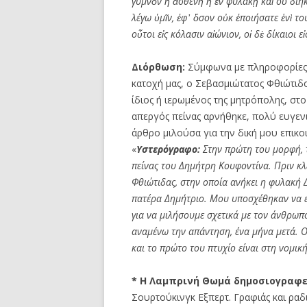
γυμν
ὸ
ν
ἢ
ἀ
σθεν
ῆ
ἢ
ἐ
ν φυλακ
ῇ
κα
ὶ
ο
ὐ
διη
λ
έ
γω
ὑ
μ
ῖ
ν,
ἐ
φ
᾽
ὅ
σον ο
ὐ
κ
ἐ
ποι
ή
σατε
ἑ
ν
ὶ
το
ο
ὗ
τοι ε
ἰ
ς κ
ό
λασιν α
ἰώ
νιον, ο
ἱ
δ
ὲ
δ
ί
καιοι ε
ἰ
Διόρθωση:
Σύμφωνα με πληροφορίες 
κατοχή μας, ο Σεβασμιώτατος Φθιώτιδο
ίδιος ή ιερωμένος της μητρόπολης, στ
απεργός πείνας αρνήθηκε, πολύ ευγενι
άρθρο μιλούσα για την δική μου επικο
«
Υστερόγραφο:
Στην πρώτη του μορφή, 
πείνας του Δημήτρη Κουφοντίνα. Πριν κ
Φθιώτιδας, στην οποία ανήκει η φυλακή 
πατέρα Δημήτριο. Μου υποσχέθηκαν να ε
για να μιλήσουμε σχετικά με τον άνθρωπο
αναμένω την απάντηση, ένα μήνα μετά. Ο
και το πρώτο του πτυχίο είναι στη νομική
* Η Λαμπρινή Θωμά δημοσιογραφε
Σουρτούκινγκ Εξπερτ. Γραφιάς και ραδ