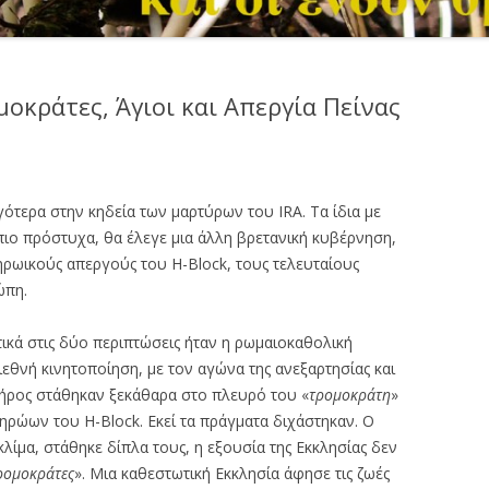
οκράτες, Άγιοι και Απεργία Πείνας
ργότερα στην κηδεία των μαρτύρων του IRA. Τα ίδια με
 πιο πρόστυχα, θα έλεγε μια άλλη βρετανική κυβέρνηση,
ηρωικούς απεργούς του H-Block, τους τελευταίους
ρώπη.
ικά στις δύο περιπτώσεις ήταν η ρωμαιοκαθολική
διεθνή κινητοποίηση, με τον αγώνα της ανεξαρτησίας και
λήρος στάθηκαν ξεκάθαρα στο πλευρό του «
τρομοκράτη
»
ηρώων του H-Block. Εκεί τα πράγματα διχάστηκαν. Ο
λίμα, στάθηκε δίπλα τους, η εξουσία της Εκκλησίας δεν
ρομοκράτες
». Μια καθεστωτική Εκκλησία άφησε τις ζωές