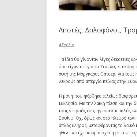
Ληστές, Δολοφόνοι, Τρομ
4 Σχόλια
Τα ίδια θα γίνονταν λίγες δεκαετίες α
όσα είχαν πει για το Σουίνυ, κι ακόμη
αυτή της Μάργκαρετ Θάτσερ, για τους 
νεκρούς από απεργία πείνας στην Ευ
Η μόνη που φέρθηκε τελείως διαφορετ
Εκκλησία. Με την λαϊκή πίεση και την 
τους νεκρούς του, ηγεσία και απλός κ
Σουίνυ. Όχι όμως και στο πλευρό των 
απλός κλήρος, μεταφέροντας το λαϊκό κ
ήθελε να έχει καμμία σχέση με τους «
τ