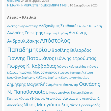
Θεομάνα!
24 Δεκεμβρίου 2025
Η ΜΑΥΡΗ ΗΜΕΡΑ ΣΤΙΣ 10 ΔΕΚΕΜΒΡΗ 1943…
10 Δεκεμβρίου 2025
Λέξεις – Κλειδιά
Αλέξανδρος Σταθακιός
Αλέκος Αναγνωστάκης
Αμαλία Κ. Ηλιάδη
Αντώνης
Ανδρέας Ζαφείρης
Ανδριανή Στράνη
Απόστολος
Ανδρουλιδάκης
Παπαδημητρίου
Βασίλης Βιλιάρδος
Γιάννης Ποταμιάνος
Γιάννης Στρούμπας
Γιώργος Κ. Καββαδίας
Γιώργος Καλημερίδης
Γιώργος
Γιώργος Μαυρογιώργος
Γιώργος Τσιτσιμπής
Γιώτα
Μάλφας
Δημήτρης Καζάκης
Ιωαννίδου
Δημήτρης Κωνσταντακόπουλος
Θανάσης
Δημήτρης Μαγριπλής
Δημήτρης Μπελαντής
Ν. Παπαθανασίου
Κωνσταντίνος Κόττης
Κώστας
Λεωνίδας Βατικιώτης
Λεωνίδας Χ.
Κώστας Υψηλάντης
Κάππας
Νίκος Μπογιόπουλος
Αποσκίτης
Νίκος Προσκεφαλάς