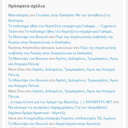
Πρόσφατα σχόλια
Μαντάτορας
στο
Γυναίκες στην Εκκλησία: Με την συνήθεια ή τη
θεολογία;
Το πολύσημο ήθος του Κερτεζίτη νεομάρτυρα Γιαλαμά… – Cognosco
Team
στο
Το πολύσημο ήθος του Κερτεζίτη νεομάρτυρα Γιαλαμά…
Το Μανιτάρι του Βουνού
στο
Περί της στρατιωτικής εισβολής της
Ρωσίας στην Ουκρανία και οι Εκκλησίες
Νικήτας Αποστόλου κάτοικος Ιωαννίνων
στο
Περί της στρατιωτικής
εισβολής της Ρωσίας στην Ουκρανία και οι Εκκλησίες
Το Μανιτάρι του Βουνού
στο
Ληστές, Δολοφόνοι, Τρομοκράτες, Άγιοι
και Απεργία Πείνας
Mast Oras
στο
Ληστές, Δολοφόνοι, Τρομοκράτες, Άγιοι και Απεργία
Πείνας
Το Μανιτάρι του Βουνού
στο
Ληστές, Δολοφόνοι, Τρομοκράτες, Άγιοι
και Απεργία Πείνας
Mast Oras
στο
Ληστές, Δολοφόνοι, Τρομοκράτες, Άγιοι και Απεργία
Πείνας
…ή τώρα ή ποτέ για τον δρόμο της Κέρτεζης. | | ΚΑΛΑΒΡΥΤΑ ΝΕΤ
στο
Να κάνουμε τις αναγκαίες παραχωρήσεις: Για τον απαράδεκτο
δημόσιο δρόμο Κραστικοί – Κέρτεζη
Hera
στο
Η πομπώδης επίσκεψη Πομπέο, επιδιαιτησία, 5G, λιμάνια
Το Μανιτάρι του Βουνού
στο
Χαιρετίσματα στην Αριστεία