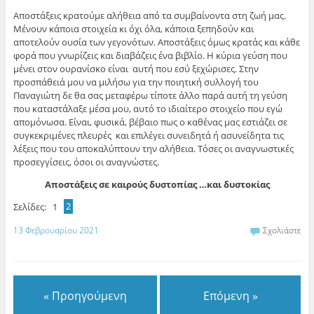
Αποστάξεις κρατούμε αλήθεια από τα συμβαίνοντα στη ζωή μας.
Μένουν κάποια στοιχεία κι όχι όλα, κάποια ξεπηδούν και
αποτελούν ουσία των γεγονότων. Αποστάξεις όμως κρατάς και κάθε
φορά που γνωρίζεις και διαβάζεις ένα βιβλίο. Η κύρια γεύση που
μένει στον ουρανίσκο είναι αυτή που εσύ ξεχώρισες. Στην
προσπάθειά μου να μιλήσω για την ποιητική συλλογή του
Παναγιώτη δε θα σας μεταφέρω τίποτε άλλο παρά αυτή τη γεύση
που καταστάλαξε μέσα μου, αυτό το ιδιαίτερο στοιχείο που εγώ
απομόνωσα. Είναι, φυσικά, βέβαιο πως ο καθένας μας εστιάζει σε
συγκεκριμένες πλευρές και επιλέγει συνειδητά ή ασυνείδητα τις
λέξεις που του αποκαλύπτουν την αλήθεια. Τόσες οι αναγνωστικές
προσεγγίσεις, όσοι οι αναγνώστες.
Αποστάξεις σε καιρούς δυστοπίας …και δυστοκίας
Σελίδες:
1
2
13 Φεβρουαρίου 2021
Σχολιάστε
« Προηγούμενη
Επόμενη »