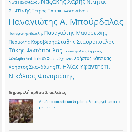
Ναξάκης Χάρης
Νικήτας
Νίνα Γεωργιάδου
Χιωτίνης
Πέτρος Παπακωνσταντίνου
Παναγιώτης Α. Μπούρδαλας
Παναγιώτης Μαυροειδής
Παναγιώτης Θέμελης
Στάθης Σταυρόπουλος
Περικλής Κοροβέσης
Τάκης Φωτόπουλος
Τριαντάφυλλος Σερμέτης
Χρήστος Κάτσικας
Φώτης Σχοινάς
Φιλαλήθης/philalethe00
π.
π. Ηλίας Υφαντής
Χρήστος Σκανδάμης
Νικόλαος Φαναριώτης
Δημοφιλή άρθρα & σελίδες
Δημόσια παιδεία και δημόσιοι λειτουργοί μετά τα
μνημόνια