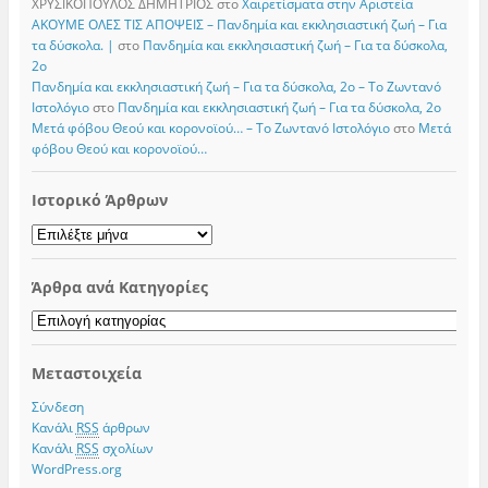
ΧΡΥΣΙΚΟΠΟΥΛΟΣ ΔΗΜΗΤΡΙΟΣ
στο
Χαιρετίσματα στην Αριστεία
ΑΚΟΥΜΕ ΟΛΕΣ ΤΙΣ ΑΠΟΨΕΙΣ – Πανδημία και εκκλησιαστική ζωή – Για
τα δύσκολα. |
στο
Πανδημία και εκκλησιαστική ζωή – Για τα δύσκολα,
2ο
Πανδημία και εκκλησιαστική ζωή – Για τα δύσκολα, 2ο – Το Zωντανό
Iστολόγιο
στο
Πανδημία και εκκλησιαστική ζωή – Για τα δύσκολα, 2ο
Μετά φόβου Θεού και κορονοϊού… – Το Zωντανό Iστολόγιο
στο
Μετά
φόβου Θεού και κορονοϊού…
Ιστορικό Άρθρων
Ιστορικό
Άρθρων
Άρθρα ανά Κατηγορίες
Άρθρα
ανά
Κατηγορίες
Μεταστοιχεία
Σύνδεση
Κανάλι
RSS
άρθρων
Κανάλι
RSS
σχολίων
WordPress.org