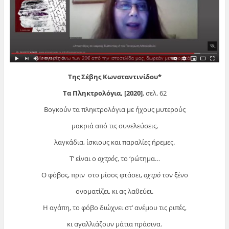
Της Σέβης Κωνσταντινίδου*
Τα Πληκτρολόγια, [2020]
, σελ. 62
Βογκούν τα πληκτρολόγια με ήχους μυτερούς
μακριά από τις συνελεύσεις,
λαγκάδια, ίσκιους και παραλίες ήρεμες.
Τ’ είναι ο
οχτρός
, το ‘ρώτημα…
Ο φόβος, πριν στο μίσος φτάσει,
οχτρό
τον ξένο
ονοματίζει, κι ας λαθεύει.
Η αγάπη, το φόβο διώχνει στ’ ανέμου τις ριπές,
κι αγαλλιάζουν μάτια πράσινα.