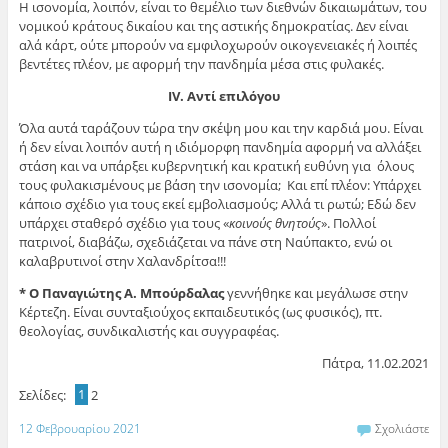
Η ισονομία, λοιπόν, είναι το θεμέλιο των διεθνών δικαιωμάτων, του
νομικού κράτους δικαίου και της αστικής δημοκρατίας. Δεν είναι
αλά κάρτ, ούτε μπορούν να εμφιλοχωρούν οικογενειακές ή λοιπές
βεντέτες πλέον, με αφορμή την πανδημία μέσα στις φυλακές.
IV. Αντί επιλόγου
Όλα αυτά ταράζουν τώρα την σκέψη μου και την καρδιά μου. Είναι
ή δεν είναι λοιπόν αυτή η ιδιόμορφη πανδημία αφορμή να αλλάξει
στάση και να υπάρξει κυβερνητική και κρατική ευθύνη για όλους
τους φυλακισμένους με βάση την ισονομία; Και επί πλέον: Υπάρχει
κάποιο σχέδιο για τους εκεί εμβολιασμούς; Αλλά τι ρωτώ; Εδώ δεν
υπάρχει σταθερό σχέδιο για τους «
κοινούς θνητούς
». Πολλοί
πατρινοί, διαβάζω, σχεδιάζεται να πάνε στη Ναύπακτο, ενώ οι
καλαβρυτινοί στην Χαλανδρίτσα!!!
* Ο Παναγιώτης Α. Μπούρδαλας
γεννήθηκε και μεγάλωσε στην
Κέρτεζη. Είναι συνταξιούχος εκπαιδευτικός (ως φυσικός), πτ.
θεολογίας, συνδικαλιστής και συγγραφέας.
Πάτρα, 11.02.2021
Σελίδες:
1
2
12 Φεβρουαρίου 2021
Σχολιάστε