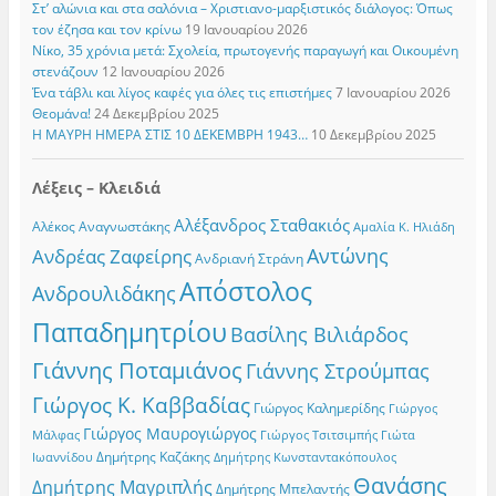
Στ’ αλώνια και στα σαλόνια – Χριστιανο-μαρξιστικός διάλογος: Όπως
τον έζησα και τον κρίνω
19 Ιανουαρίου 2026
Νίκο, 35 χρόνια μετά: Σχολεία, πρωτογενής παραγωγή και Οικουμένη
στενάζουν
12 Ιανουαρίου 2026
Ένα τάβλι και λίγος καφές για όλες τις επιστήμες
7 Ιανουαρίου 2026
Θεομάνα!
24 Δεκεμβρίου 2025
Η ΜΑΥΡΗ ΗΜΕΡΑ ΣΤΙΣ 10 ΔΕΚΕΜΒΡΗ 1943…
10 Δεκεμβρίου 2025
Λέξεις – Κλειδιά
Αλέξανδρος Σταθακιός
Αλέκος Αναγνωστάκης
Αμαλία Κ. Ηλιάδη
Αντώνης
Ανδρέας Ζαφείρης
Ανδριανή Στράνη
Απόστολος
Ανδρουλιδάκης
Παπαδημητρίου
Βασίλης Βιλιάρδος
Γιάννης Ποταμιάνος
Γιάννης Στρούμπας
Γιώργος Κ. Καββαδίας
Γιώργος Καλημερίδης
Γιώργος
Γιώργος Μαυρογιώργος
Γιώργος Τσιτσιμπής
Γιώτα
Μάλφας
Δημήτρης Καζάκης
Ιωαννίδου
Δημήτρης Κωνσταντακόπουλος
Θανάσης
Δημήτρης Μαγριπλής
Δημήτρης Μπελαντής