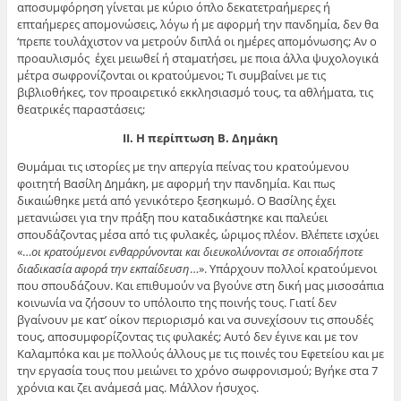
αποσυμφόρηση γίνεται με κύριο όπλο δεκατετραήμερες ή
επταήμερες απομονώσεις, λόγω ή με αφορμή την πανδημία, δεν θα
‘πρεπε τουλάχιστον να μετρούν διπλά οι ημέρες απομόνωσης; Αν ο
προαυλισμός έχει μειωθεί ή σταματήσει, με ποια άλλα ψυχολογικά
μέτρα σωφρονίζονται οι κρατούμενοι; Τι συμβαίνει με τις
βιβλιοθήκες, τον προαιρετικό εκκλησιασμό τους, τα αθλήματα, τις
θεατρικές παραστάσεις;
ΙΙ. Η περίπτωση Β. Δημάκη
Θυμάμαι τις ιστορίες με την απεργία πείνας του κρατούμενου
φοιτητή Βασίλη Δημάκη, με αφορμή την πανδημία. Και πως
δικαιώθηκε μετά από γενικότερο ξεσηκωμό. Ο Βασίλης έχει
μετανιώσει για την πράξη που καταδικάστηκε και παλεύει
σπουδάζοντας μέσα από τις φυλακές, ώριμος πλέον. Βλέπετε ισχύει
«…
οι κρατούμενοι ενθαρρύνονται και διευκολύνονται σε οποιαδήποτε
διαδικασία αφορά την εκπαίδευση
…». Υπάρχουν πολλοί κρατούμενοι
που σπουδάζουν. Και επιθυμούν να βγούνε στη δική μας μισοσάπια
κοινωνία να ζήσουν το υπόλοιπο της ποινής τους. Γιατί δεν
βγαίνουν με κατ’ οίκον περιορισμό και να συνεχίσουν τις σπουδές
τους, αποσυμφορίζοντας τις φυλακές; Αυτό δεν έγινε και με τον
Καλαμπόκα και με πολλούς άλλους με τις ποινές του Εφετείου και με
την εργασία τους που μειώνει το χρόνο σωφρονισμού; Βγήκε στα 7
χρόνια και ζει ανάμεσά μας. Μάλλον ήσυχος.