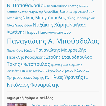
Ν. Παπαθανασίου
Κωνσταντίνος Κόττης
Κώστας
Λεωνίδας Βατικιώτης
Λεωνίδας Χ.
Κώστας Υψηλάντης
Κάππας
Νίκος Μπογιόπουλος
Αποσκίτης
Νίκος Προσκεφαλάς
Ναξάκης Χάρης
Νικήτας
Νίνα Γεωργιάδου
Χιωτίνης
Πέτρος Παπακωνσταντίνου
Παναγιώτης Α. Μπούρδαλας
Παναγιώτης Μαυροειδής
Παναγιώτης Θέμελης
Στάθης Σταυρόπουλος
Περικλής Κοροβέσης
Τάκης Φωτόπουλος
Τριαντάφυλλος Σερμέτης
Χρήστος Κάτσικας
Φώτης Σχοινάς
Φιλαλήθης/philalethe00
π.
π. Ηλίας Υφαντής
Χρήστος Σκανδάμης
Νικόλαος Φαναριώτης
Δημοφιλή άρθρα & σελίδες
Δημόσια παιδεία και δημόσιοι λειτουργοί μετά τα