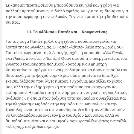
Σε κάποιες περιπτώσεις θα μπορούσε να κινηθεί και η χάρη για
πολλούς κρατούμενους με διπλό όφελος. Και για τους ίδιους και για
την αποσυμφόρηση των φυλακών. Τι γίνεται με αυτή τη διαδικασία;
Κινείται;
ΙΙΙ. Το «
δίδυμο
» Παπάς και …Κουφοντίνας
Για τον φυγά Παπά της Χ.Α. σιγή ιχθύος, κυρία εισαγγελέα και
λοιποί της κοινωνίας μας. Ο Παπάς «
λάκισε
» (λέμε στο χωριό μου).
Για τον τιμωρημένο της Χ.Α, αυγής ισχύει η παροιμία: «
Εδώ Παπάς,
εκεί Παπάς, που είναι ο Παπάς;
»! Όσον αφορά την απεργία πείνας του
γνωστού τρομοκράτη/πολιτικού κρατούμενου Δημήτρη
Κουφοντίνα τα πράγματα είναι μεν διαφορετικά όσον αφορούν τον
ίδιο, αλλά για το ψυχρό νομικό μας σύστημα είναι το ίδιο. Έχει
εκτίσει, διάβασα πριν λίγες ημέρες, 18 χρόνια. Δεν αξίζει το μίσος
μας, αλλά την σκληρή κριτική στο πρότυπο που εισήγαγαν και
εφάρμοσαν. Η ομάδα αυτή ήταν όμηρος της λογικής της «πολιτικής
ανάθεσης», η οποία ήταν διάχυτη τότε (και ακόμα συνεχίζεται). Και
την πληρώσαμε ως λαός στην περίοδο των μνημονίων και την
ξαναπληρώνουμε τώρα στην πανδημία. Δεν θα ήταν λάθος λοιπόν
να ξαναδιαβάσουμε όλοι τον βίο του Αγίου Διονυσίου, αλλά να
θυμηθούμε τι είπε και ο Κουμφούκιος: «
Προτού ξεκινήσεις ένα ταξίδι
εκδίκησης, σκάψε δυο τάφους
».