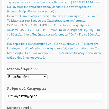
…ή τώρα ή ποτέ για τον δρόμο της Κέρτεζης. | | ΚΑΛΑΒΡΥΤΑ ΝΕΤ
στο
Να κάνουμε τις αναγκαίες παραχωρήσεις: Για τον απαράδεκτο
δημόσιο δρόμο Κραστικοί – Κέρτεζη
Hera
στο
Η πομπώδης επίσκεψη Πομπέο, επιδιαιτησία, 5G, λιμάνια
Το Μανιτάρι του Βουνού
στο
Χαιρετίσματα στην Αριστεία
ΧΡΥΣΙΚΟΠΟΥΛΟΣ ΔΗΜΗΤΡΙΟΣ
στο
Χαιρετίσματα στην Αριστεία
ΑΚΟΥΜΕ ΟΛΕΣ ΤΙΣ ΑΠΟΨΕΙΣ – Πανδημία και εκκλησιαστική ζωή – Για
τα δύσκολα. |
στο
Πανδημία και εκκλησιαστική ζωή – Για τα δύσκολα,
2ο
Πανδημία και εκκλησιαστική ζωή – Για τα δύσκολα, 2ο – Το Zωντανό
Iστολόγιο
στο
Πανδημία και εκκλησιαστική ζωή – Για τα δύσκολα, 2ο
Μετά φόβου Θεού και κορονοϊού… – Το Zωντανό Iστολόγιο
στο
Μετά
φόβου Θεού και κορονοϊού…
Ιστορικό Άρθρων
Ιστορικό
Άρθρων
Άρθρα ανά Κατηγορίες
Άρθρα
ανά
Κατηγορίες
Μεταστοιχεία