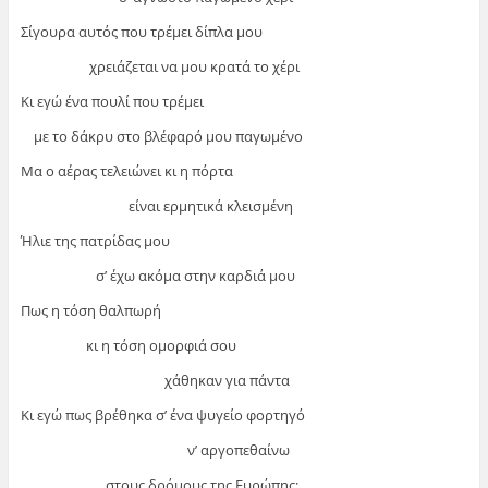
Σίγουρα αυτός που τρέμει δίπλα μου
χρειάζεται να μου κρατά το χέρι
Κι εγώ ένα πουλί που τρέμει
με το δάκρυ στο βλέφαρό μου παγωμένο
Μα ο αέρας τελειώνει κι η πόρτα
είναι ερμητικά κλεισμένη
Ήλιε της πατρίδας μου
σ’ έχω ακόμα στην καρδιά μου
Πως η τόση θαλπωρή
κι η τόση ομορφιά σου
χάθηκαν για πάντα
Κι εγώ πως βρέθηκα σ’ ένα ψυγείο φορτηγό
ν’ αργοπεθαίνω
στους δρόμους της Ευρώπης;