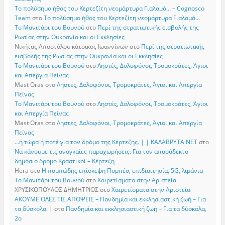
Το πολύσημο ήθος του Κερτεζίτη νεομάρτυρα Γιαλαμά… – Cognosco
Team
στο
Το πολύσημο ήθος του Κερτεζίτη νεομάρτυρα Γιαλαμά…
Το Μανιτάρι του Βουνού
στο
Περί της στρατιωτικής εισβολής της
Ρωσίας στην Ουκρανία και οι Εκκλησίες
Νικήτας Αποστόλου κάτοικος Ιωαννίνων
στο
Περί της στρατιωτικής
εισβολής της Ρωσίας στην Ουκρανία και οι Εκκλησίες
Το Μανιτάρι του Βουνού
στο
Ληστές, Δολοφόνοι, Τρομοκράτες, Άγιοι
και Απεργία Πείνας
Mast Oras
στο
Ληστές, Δολοφόνοι, Τρομοκράτες, Άγιοι και Απεργία
Πείνας
Το Μανιτάρι του Βουνού
στο
Ληστές, Δολοφόνοι, Τρομοκράτες, Άγιοι
και Απεργία Πείνας
Mast Oras
στο
Ληστές, Δολοφόνοι, Τρομοκράτες, Άγιοι και Απεργία
Πείνας
…ή τώρα ή ποτέ για τον δρόμο της Κέρτεζης. | | ΚΑΛΑΒΡΥΤΑ ΝΕΤ
στο
Να κάνουμε τις αναγκαίες παραχωρήσεις: Για τον απαράδεκτο
δημόσιο δρόμο Κραστικοί – Κέρτεζη
Hera
στο
Η πομπώδης επίσκεψη Πομπέο, επιδιαιτησία, 5G, λιμάνια
Το Μανιτάρι του Βουνού
στο
Χαιρετίσματα στην Αριστεία
ΧΡΥΣΙΚΟΠΟΥΛΟΣ ΔΗΜΗΤΡΙΟΣ
στο
Χαιρετίσματα στην Αριστεία
ΑΚΟΥΜΕ ΟΛΕΣ ΤΙΣ ΑΠΟΨΕΙΣ – Πανδημία και εκκλησιαστική ζωή – Για
τα δύσκολα. |
στο
Πανδημία και εκκλησιαστική ζωή – Για τα δύσκολα,
2ο