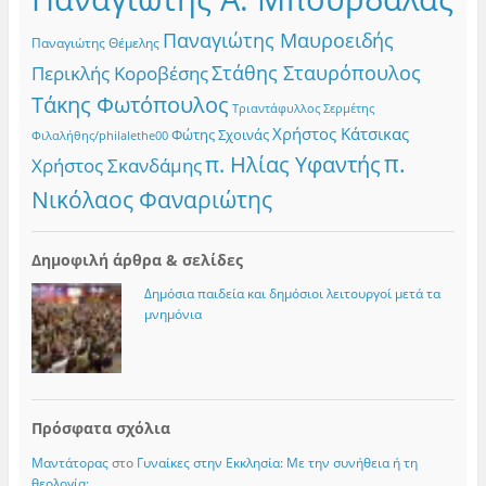
Παναγιώτης Μαυροειδής
Παναγιώτης Θέμελης
Στάθης Σταυρόπουλος
Περικλής Κοροβέσης
Τάκης Φωτόπουλος
Τριαντάφυλλος Σερμέτης
Χρήστος Κάτσικας
Φώτης Σχοινάς
Φιλαλήθης/philalethe00
π.
π. Ηλίας Υφαντής
Χρήστος Σκανδάμης
Νικόλαος Φαναριώτης
Δημοφιλή άρθρα & σελίδες
Δημόσια παιδεία και δημόσιοι λειτουργοί μετά τα
μνημόνια
Πρόσφατα σχόλια
Μαντάτορας
στο
Γυναίκες στην Εκκλησία: Με την συνήθεια ή τη
θεολογία;