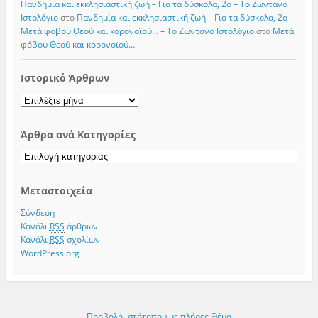
Πανδημία και εκκλησιαστική ζωή – Για τα δύσκολα, 2ο – Το Zωντανό
Iστολόγιο
στο
Πανδημία και εκκλησιαστική ζωή – Για τα δύσκολα, 2ο
Μετά φόβου Θεού και κορονοϊού… – Το Zωντανό Iστολόγιο
στο
Μετά
φόβου Θεού και κορονοϊού…
Ιστορικό Άρθρων
Ιστορικό
Άρθρων
Άρθρα ανά Κατηγορίες
Άρθρα
ανά
Κατηγορίες
Μεταστοιχεία
Σύνδεση
Κανάλι
RSS
άρθρων
Κανάλι
RSS
σχολίων
WordPress.org
Προβολή ιστότοπου με πλήρες Θέμα