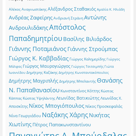
Αλέξανδρος Σταθακιός
Αλέκος Αναγνωστάκης
Αμαλία Κ. Ηλιάδη
Αντώνης
Ανδρέας Ζαφείρης
Ανδριανή Στράνη
Απόστολος
Ανδρουλιδάκης
Παπαδημητρίου
Βασίλης Βιλιάρδος
Γιάννης Ποταμιάνος
Γιάννης Στρούμπας
Γιώργος Κ. Καββαδίας
Γιώργος Καλημερίδης
Γιώργος
Γιώργος Μαυρογιώργος
Γιώργος Τσιτσιμπής
Γιώτα
Μάλφας
Δημήτρης Καζάκης
Ιωαννίδου
Δημήτρης Κωνσταντακόπουλος
Θανάσης
Δημήτρης Μαγριπλής
Δημήτρης Μπελαντής
Ν. Παπαθανασίου
Κωνσταντίνος Κόττης
Κώστας
Λεωνίδας Βατικιώτης
Λεωνίδας Χ.
Κώστας Υψηλάντης
Κάππας
Νίκος Μπογιόπουλος
Αποσκίτης
Νίκος Προσκεφαλάς
Ναξάκης Χάρης
Νικήτας
Νίνα Γεωργιάδου
Χιωτίνης
Πέτρος Παπακωνσταντίνου
Παναγιώτης Α. Μπούρδαλας