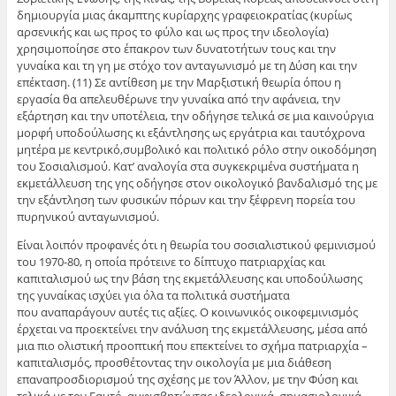
δημιουργία μιας άκαμπτης κυρίαρχης γραφειοκρατίας (κυρίως
αρσενικής και ως προς το φύλο και ως προς την ιδεολογία)
χρησιμοποίησε στο έπακρον των δυνατοτήτων τους και την
γυναίκα και τη γη με στόχο τον ανταγωνισμό με τη Δύση και την
επέκταση. (11) Σε αντίθεση με την Μαρξιστική θεωρία όπου η
εργασία θα απελευθέρωνε την γυναίκα από την αφάνεια, την
εξάρτηση και την υποτέλεια, την οδήγησε τελικά σε μια καινούργια
μορφή υποδούλωσης κι εξάντλησης ως εργάτρια και ταυτόχρονα
μητέρα με κεντρικό,συμβολικό και πολιτικό ρόλο στην οικοδόμηση
του Σοσιαλισμού. Κατ’ αναλογία στα συγκεκριμένα συστήματα η
εκμετάλλευση της γης οδήγησε στον οικολογικό βανδαλισμό της με
την εξάντληση των φυσικών πόρων και την ξέφρενη πορεία του
πυρηνικού ανταγωνισμού.
Είναι λοιπόν προφανές ότι η θεωρία του σοσιαλιστικού φεμινισμού
του 1970-80, η οποία πρότεινε το δίπτυχο πατριαρχίας και
καπιταλισμού ως την βάση της εκμετάλλευσης και υποδούλωσης
της γυναίκας ισχύει για όλα τα πολιτικά συστήματα
που αναπαράγουν αυτές τις αξίες. Ο κοινωνικός οικοφεμινισμός
έρχεται να προεκτείνει την ανάλυση της εκμετάλλευσης, μέσα από
μια πιο ολιστική προοπτική που επεκτείνει το σχήμα πατριαρχία –
καπιταλισμός, προσθέτοντας την οικολογία με μια διάθεση
επαναπροσδιορισμού της σχέσης με τον Άλλον, με την Φύση και