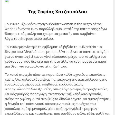
Της Σοφίας Χατζοπούλου
To 1960 o Τζον Λένον τραγουδούσε “woman is the negro of the
world” κάνοντας έναν παραλληλισμό μεταξύ της καταπίεσης λόγω
διαφορετικής φυλής και χρώματος μεαυτής που συμβαίνει
λόγω του διαφορετικού φύλου.
Το 1964 εμφανίστηκε το εμβληματικό βιβλίο του Silverstein “Το
δέντρο που έδινε”, όπου η μητέρα-δέντρο δίνει τα πάντα στο αγόρι
για να αναπτυχθεί και να γίνει πλούσιος, μέχρι που καταλήγει ένα
κούτσουρο, που δεν έχει πια τίποτα άλλο να του προσφέρει πάρα
μια θέση για να αναλογιστεί τη ζωή του.
Το κοινό στοιχείο πίσω τις παραπάνω καλλιτεχνικές απεικονίσεις
και πολλές άλλες ακόμα είναι η απεικόνιση της εκμετάλλευσης της
γυναίκας ως μέρος μιας πληθώρας εξουσιαστικών,
ιεραρχικών δίπολων εξουσίας, όπως λόγος/σώμα, άντρας/γυναίκα,
λευκός/μαύρος, παραγωγή /αναπαραγωγή, κεφάλαιο/εργασία,
άνθρωπος/φύση. Αυτά ακριβώς τα δίπολα έρχεται να αμφισβητήσει
η θεωρία του κοινωνικού οικοφεμινισμού ως συνέχεια του
σοσιαλιστικού φεμινισμού, μέσα από την ανάδειξη μορφών
εκμετάλλευσης και καταπίεσης, που συνδέουν φύλο, τάξη, φυλή και