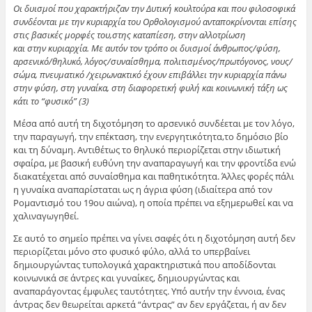
Οι δυισμοί που χαρακτήριζαν την Δυτική κουλτούρα και που φιλοσοφικά
συνδέονται με την κυριαρχία του Ορθολογισμού ανταποκρίνονται επίσης
στις βασικές μορφές του,στης καταπίεση, στην αλλοτρίωση
και στην κυριαρχία. Με αυτόν τον τρόπο οι δυισμοί άνθρωπος/φύση,
αρσενικό/θηλυκό, λόγος/συναίσθημα, πολιτισμένος/πρωτόγονος, νους/
σώμα, πνευματικό /χειρωνακτικό έχουν επιβάλλει την κυριαρχία πάνω
στην φύση, στη γυναίκα, στη διαφορετική φυλή και κοινωνική τάξη ως
κάτι το “φυσικό” (3)
Μέσα από αυτή τη διχοτόμηση το αρσενικό συνδέεται με τον λόγο,
την παραγωγή, την επέκταση, την ενεργητικότητα,το δημόσιο βίο
και τη δύναμη. Αντιθέτως το θηλυκό περιορίζεται στην ιδιωτική
σφαίρα, με βασική ευθύνη την αναπαραγωγή και την φροντίδα ενώ
διακατέχεται από συναίσθημα και παθητικότητα. Άλλες φορές πάλι
η γυναίκα αναπαρίσταται ως η άγρια φύση (ιδιαίτερα από τον
Ρομαντισμό του 19ου αιώνα), η οποία πρέπει να εξημερωθεί και να
χαλιναγωγηθεί.
Σε αυτό το σημείο πρέπει να γίνει σαφές ότι η διχοτόμηση αυτή δεν
περιορίζεται μόνο στο φυσικό φύλο, αλλά το υπερβαίνει
δημιουργώντας τυπολογικά χαρακτηριστικά που αποδίδονται
κοινωνικά σε άντρες και γυναίκες, δημιουργώντας και
αναπαράγοντας έμφυλες ταυτότητες. Υπό αυτήν την έννοια, ένας
άντρας δεν θεωρείται αρκετά “άντρας” αν δεν εργάζεται, ή αν δεν