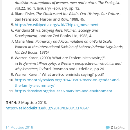
dualistic assumptions of women, men and nature. The Ecologist
,
vol.22, no. 1, January/February, pp. 12.
Riane Eisler,
The Chalice and the Blade: Our History, Our Future
,
San Fransisco: Harper and Row, 1988, 46.
https://en.wikipedia.org/wiki/Chipko_movement
Vandana Shiva,
Staying Alive: Women, Ecology and
Development
(London: Zed Books Ltd, 1988, 4.
Maria Mies,
Patriarchy and Accumulation on a World Scale:
Women in the International Division of Labour (Atlantic Highlands,
N.J, Zed Books, 1986)
Warren Karen, (2000) ‘What are Ecofeminists saying?’,
in
Ecofeminist Phiosophy: a Western perspective on what it is and
why it matters,
Oxford, Rowman and Littlefield, pp.26
Warren Karen, ‘ What are Ecofeminists saying?’ pp.31
https://monthlyreview.org/2014/06/01/marx-on-gender-and-
the-family-a-summary/
https://isreview.org/issue/72/marxism-and-environment
ΠΗΓΗ:
8 Μαρτίου 2018,
https://selidodeiktis.edu.gr/2018/03/08/..CF%84/
14 Μαρτίου 2018
2
Σχόλια