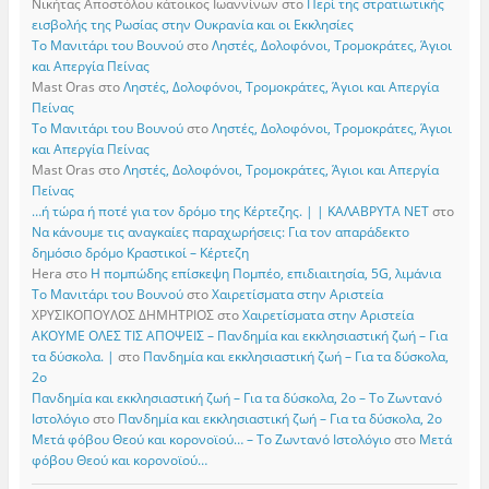
Νικήτας Αποστόλου κάτοικος Ιωαννίνων
στο
Περί της στρατιωτικής
εισβολής της Ρωσίας στην Ουκρανία και οι Εκκλησίες
Το Μανιτάρι του Βουνού
στο
Ληστές, Δολοφόνοι, Τρομοκράτες, Άγιοι
και Απεργία Πείνας
Mast Oras
στο
Ληστές, Δολοφόνοι, Τρομοκράτες, Άγιοι και Απεργία
Πείνας
Το Μανιτάρι του Βουνού
στο
Ληστές, Δολοφόνοι, Τρομοκράτες, Άγιοι
και Απεργία Πείνας
Mast Oras
στο
Ληστές, Δολοφόνοι, Τρομοκράτες, Άγιοι και Απεργία
Πείνας
…ή τώρα ή ποτέ για τον δρόμο της Κέρτεζης. | | ΚΑΛΑΒΡΥΤΑ ΝΕΤ
στο
Να κάνουμε τις αναγκαίες παραχωρήσεις: Για τον απαράδεκτο
δημόσιο δρόμο Κραστικοί – Κέρτεζη
Hera
στο
Η πομπώδης επίσκεψη Πομπέο, επιδιαιτησία, 5G, λιμάνια
Το Μανιτάρι του Βουνού
στο
Χαιρετίσματα στην Αριστεία
ΧΡΥΣΙΚΟΠΟΥΛΟΣ ΔΗΜΗΤΡΙΟΣ
στο
Χαιρετίσματα στην Αριστεία
ΑΚΟΥΜΕ ΟΛΕΣ ΤΙΣ ΑΠΟΨΕΙΣ – Πανδημία και εκκλησιαστική ζωή – Για
τα δύσκολα. |
στο
Πανδημία και εκκλησιαστική ζωή – Για τα δύσκολα,
2ο
Πανδημία και εκκλησιαστική ζωή – Για τα δύσκολα, 2ο – Το Zωντανό
Iστολόγιο
στο
Πανδημία και εκκλησιαστική ζωή – Για τα δύσκολα, 2ο
Μετά φόβου Θεού και κορονοϊού… – Το Zωντανό Iστολόγιο
στο
Μετά
φόβου Θεού και κορονοϊού…