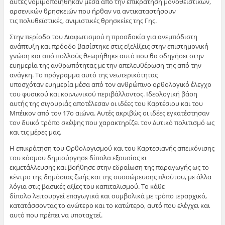
αυτές νομιμοποιήθηκαν μέσα από την επικράτηση μονοθεϊστικών,
αρσενικών θρησκειών που ήρθαν να αντικαταστήσουν
τις πολυθεϊστικές, ανιμιστικές θρησκείες της Γης.
Στην περίοδο του Διαφωτισμού η προσδοκία για ανεμπόδιστη
ανάπτυξη και πρόοδο βασίστηκε στις εξελίξεις στην επιστημονική
γνώση και από πολλούς θεωρήθηκε αυτό που θα οδηγήσει στην
ευημερία της ανθρωπότητας με την απελευθέρωση της από την
ανάγκη. Το πρόγραμμα αυτό της νεωτερικότητας
υποσχόταν ευημερία μέσα από τον ανθρώπινο ορθολογικό έλεγχο
του φυσικού και κοινωνικού περιβάλλοντος. Ιδεολογική βάση
αυτής της σιγουριάς αποτέλεσαν οι ιδέες του Καρτέσιου και του
Μπέικον από τον 17ο αιώνα. Αυτές ακριβώς οι ιδέες εγκατέστησαν
τον δυικό τρόπο σκέψης που χαρακτηρίζει τον Δυτικό πολιτισμό ως
και τις μέρες μας.
Η επικράτηση του Ορθολογισμού και του Καρτεσιανής απεικόνισης
του κόσμου δημιούργησε δίπολα εξουσίας κι
εκμετάλλευσης και βοήθησε στην εδραίωση της παραγωγής ως το
κέντρο της δημόσιας ζωής και της συσσώρευσης πλούτου, με άλλα
λόγια στις βασικές αξίες του καπιταλισμού. Το κάθε
δίπολο λειτουργεί επαγωγικά και συμβολικά με τρόπο ιεραρχικό,
κατατάσσοντας το ανώτερο και το κατώτερο, αυτό που ελέγχει και
αυτό που πρέπει να υποταχτεί.