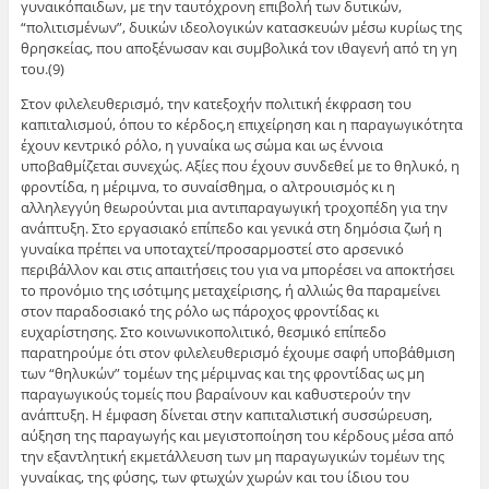
γυναικόπαιδων, με την ταυτόχρονη επιβολή των δυτικών,
“πολιτισμένων”, δυικών ιδεολογικών κατασκευών μέσω κυρίως της
θρησκείας, που αποξένωσαν και συμβολικά τον ιθαγενή από τη γη
του.(9)
Στον φιλελευθερισμό, την κατεξοχήν πολιτική έκφραση του
καπιταλισμού, όπου το κέρδος,η επιχείρηση και η παραγωγικότητα
έχουν κεντρικό ρόλο, η γυναίκα ως σώμα και ως έννοια
υποβαθμίζεται συνεχώς. Αξίες που έχουν συνδεθεί με το θηλυκό, η
φροντίδα, η μέριμνα, το συναίσθημα, ο αλτρουισμός κι η
αλληλεγγύη θεωρούνται μια αντιπαραγωγική τροχοπέδη για την
ανάπτυξη. Στο εργασιακό επίπεδο και γενικά στη δημόσια ζωή η
γυναίκα πρέπει να υποταχτεί/προσαρμοστεί στο αρσενικό
περιβάλλον και στις απαιτήσεις του για να μπορέσει να αποκτήσει
το προνόμιο της ισότιμης μεταχείρισης, ή αλλιώς θα παραμείνει
στον παραδοσιακό της ρόλο ως πάροχος φροντίδας κι
ευχαρίστησης. Στο κοινωνικοπολιτικό, θεσμικό επίπεδο
παρατηρούμε ότι στον φιλελευθερισμό έχουμε σαφή υποβάθμιση
των “θηλυκών” τομέων της μέριμνας και της φροντίδας ως μη
παραγωγικούς τομείς που βαραίνουν και καθυστερούν την
ανάπτυξη. Η έμφαση δίνεται στην καπιταλιστική συσσώρευση,
αύξηση της παραγωγής και μεγιστοποίηση του κέρδους μέσα από
την εξαντλητική εκμετάλλευση των μη παραγωγικών τομέων της
γυναίκας, της φύσης, των φτωχών χωρών και του ίδιου του