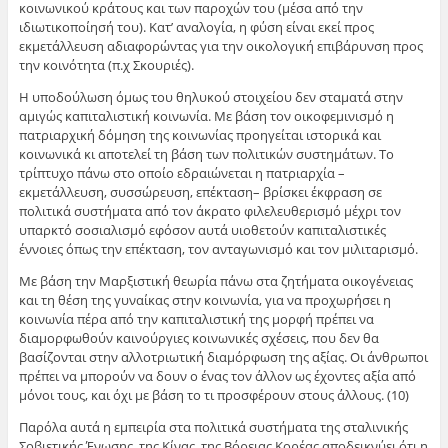
κοινωνικού κράτους και των παροχών του (μέσα από την
ιδιωτικοποίησή του). Κατ’ αναλογία, η φύση είναι εκεί προς
εκμετάλλευση αδιαφορώντας για την οικολογική επιβάρυνση προς
την κοινότητα (π.χ Σκουριές).
Η υποδούλωση όμως του θηλυκού στοιχείου δεν σταματά στην
αμιγώς καπιταλιστική κοινωνία. Με βάση τον οικοφεμινισμό η
πατριαρχική δόμηση της κοινωνίας προηγείται ιστορικά και
κοινωνικά κι αποτελεί τη βάση των πολιτικών συστημάτων. Το
τρίπτυχο πάνω στο οποίο εδραιώνεται η πατριαρχία –
εκμετάλλευση, συσσώρευση, επέκταση– βρίσκει έκφραση σε
πολιτικά συστήματα από τον άκρατο φιλελευθερισμό μέχρι τον
υπαρκτό σοσιαλισμό εφόσον αυτά υιοθετούν καπιταλιστικές
έννοιες όπως την επέκταση, τον ανταγωνισμό και τον μιλιταρισμό.
Με βάση την Μαρξιστική θεωρία πάνω στα ζητήματα οικογένειας
και τη θέση της γυναίκας στην κοινωνία, για να προχωρήσει η
κοινωνία πέρα από την καπιταλιστική της μορφή πρέπει να
διαμορφωθούν καινούργιες κοινωνικές σχέσεις, που δεν θα
βασίζονται στην αλλοτριωτική διαμόρφωση της αξίας. Οι άνθρωποι
πρέπει να μπορούν να δουν ο ένας τον άλλον ως έχοντες αξία από
μόνοι τους, και όχι με βάση το τι προσφέρουν στους άλλους. (10)
Παρόλα αυτά η εμπειρία στα πολιτικά συστήματα της σταλινικής
Σοβιετικής Ένωσης, της Κίνας, της Βόρειας Κορέας αποδεικνύει ότι η