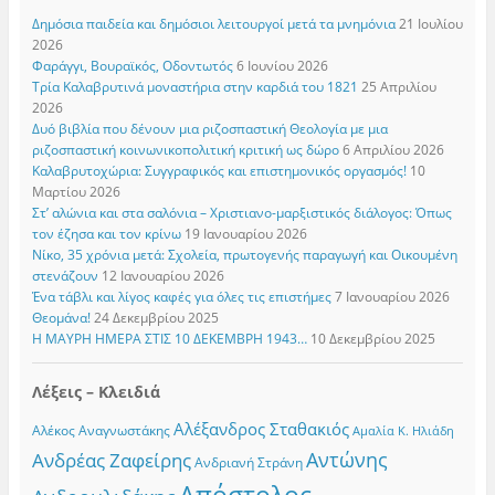
Δημόσια παιδεία και δημόσιοι λειτουργοί μετά τα μνημόνια
21 Ιουλίου
2026
Φαράγγι, Βουραϊκός, Οδοντωτός
6 Ιουνίου 2026
Τρία Καλαβρυτινά μοναστήρια στην καρδιά του 1821
25 Απριλίου
2026
Δυό βιβλία που δένουν μια ριζοσπαστική Θεολογία με μια
ριζοσπαστική κοινωνικοπολιτική κριτική ως δώρο
6 Απριλίου 2026
Καλαβρυτοχώρια: Συγγραφικός και επιστημονικός οργασμός!
10
Μαρτίου 2026
Στ’ αλώνια και στα σαλόνια – Χριστιανο-μαρξιστικός διάλογος: Όπως
τον έζησα και τον κρίνω
19 Ιανουαρίου 2026
Νίκο, 35 χρόνια μετά: Σχολεία, πρωτογενής παραγωγή και Οικουμένη
στενάζουν
12 Ιανουαρίου 2026
Ένα τάβλι και λίγος καφές για όλες τις επιστήμες
7 Ιανουαρίου 2026
Θεομάνα!
24 Δεκεμβρίου 2025
Η ΜΑΥΡΗ ΗΜΕΡΑ ΣΤΙΣ 10 ΔΕΚΕΜΒΡΗ 1943…
10 Δεκεμβρίου 2025
Λέξεις – Κλειδιά
Αλέξανδρος Σταθακιός
Αλέκος Αναγνωστάκης
Αμαλία Κ. Ηλιάδη
Αντώνης
Ανδρέας Ζαφείρης
Ανδριανή Στράνη