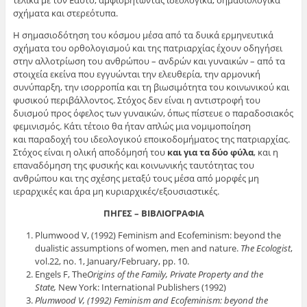
τελικά με τον Εαυτό, αμφισβητώντας ιδεολογικά, σημασιολογικά
σχήματα και στερεότυπα.
Η σημασιοδότηση του κόσμου μέσα από τα δυικά ερμηνευτικά
σχήματα του ορθολογισμού και της πατριαρχίας έχουν οδηγήσει
στην αλλοτρίωση του ανθρώπου – ανδρών και γυναικών – από τα
στοιχεία εκείνα που εγγυώνται την ελευθερία, την αρμονική
συνύπαρξη, την ισορροπία και τη βιωσιμότητα του κοινωνικού και
φυσικού περιβάλλοντος. Στόχος δεν είναι η αντιστροφή του
δυισμού προς όφελος των γυναικών, όπως πίστευε ο παραδοσιακός
φεμινισμός. Κάτι τέτοιο θα ήταν απλώς μια νομιμοποίηση
και παραδοχή του ιδεολογικού εποικοδομήματος της πατριαρχίας.
Στόχος είναι η ολική αποδόμησή του
και για τα δύο φύλα
, και η
επαναδόμηση της φυσικής και κοινωνικής ταυτότητας του
ανθρώπου και της σχέσης μεταξύ τους μέσα από μορφές μη
ιεραρχικές και άρα μη κυριαρχικές/εξουσιαστικές.
ΠΗΓΕΣ
–
ΒΙΒΛΙΟΓΡΑΦΙΑ
Plumwood V, (1992) Feminism and Ecofeminism: beyond the
dualistic assumptions of women, men and nature.
The Ecologist
,
vol.22, no. 1, January/February, pp. 10.
Engels F, The
Origins of the Family, Private Property and the
State,
New York: International Publishers (1992)
Plumwood V, (1992) Feminism and Ecofeminism: beyond the