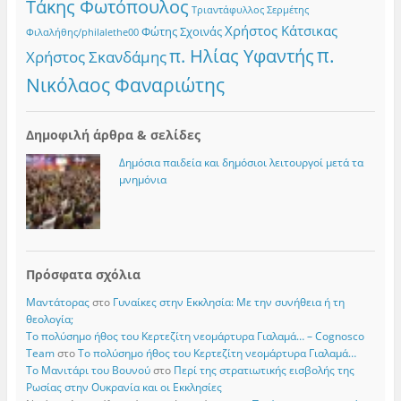
Τάκης Φωτόπουλος
Τριαντάφυλλος Σερμέτης
Χρήστος Κάτσικας
Φώτης Σχοινάς
Φιλαλήθης/philalethe00
π.
π. Ηλίας Υφαντής
Χρήστος Σκανδάμης
Νικόλαος Φαναριώτης
Δημοφιλή άρθρα & σελίδες
Δημόσια παιδεία και δημόσιοι λειτουργοί μετά τα
μνημόνια
Πρόσφατα σχόλια
Μαντάτορας
στο
Γυναίκες στην Εκκλησία: Με την συνήθεια ή τη
θεολογία;
Το πολύσημο ήθος του Κερτεζίτη νεομάρτυρα Γιαλαμά… – Cognosco
Team
στο
Το πολύσημο ήθος του Κερτεζίτη νεομάρτυρα Γιαλαμά…
Το Μανιτάρι του Βουνού
στο
Περί της στρατιωτικής εισβολής της
Ρωσίας στην Ουκρανία και οι Εκκλησίες