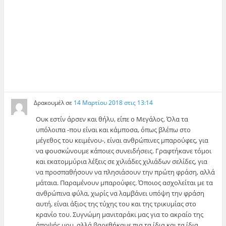
Δρακουμέλ
σε
14 Μαρτίου 2018 στις 13:14
Ουκ εστίν άρσεν και θήλυ, είπε ο Μεγάλος. Όλα τα
υπόλοιπα -που είναι και κάμποσα, όπως βλέπω στο
μέγεθος του κειμένου-, είναι ανθρώπινες μπαρούφες, για
να φουσκώνουμε κάποιες συνειδήσεις. Γραφτήκανε τόμοι
και εκατομμύρια λέξεις σε χιλιάδες χιλιάδων σελίδες, για
να προσπαθήσουν να πλησιάσουν την πρώτη φράση, αλλά
μάταια. Παραμένουν μπαρούφες. Όποιος ασχολείται με τα
ανθρώπινα φύλα, χωρίς να λαμβάνει υπόψη την φράση
αυτή, είναι άξιος της τύχης του και της τρικυμίας στο
κρανίο του. Συγνώμη μανιταράκι μας για το ακραίο της
άποψής μου, αλλά βαρεθήκαμε πια τα ίδια και τα ίδια…