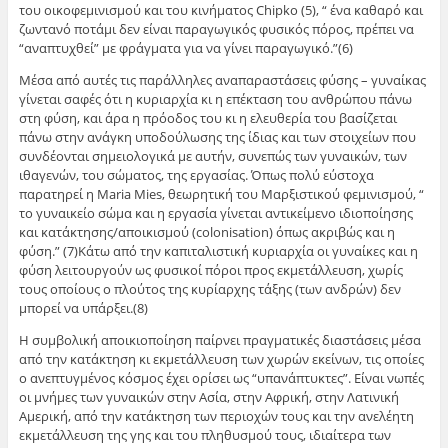
του οικοφεμινισμού και του κινήματος Chipko (5), “ ένα καθαρό και
ζωντανό ποτάμι δεν είναι παραγωγικός φυσικός πόρος, πρέπει να
“αναπτυχθεί” με φράγματα για να γίνει παραγωγικό.”(6)
Μέσα από αυτές τις παράλληλες αναπαραστάσεις φύσης – γυναίκας
γίνεται σαφές ότι η κυριαρχία κι η επέκταση του ανθρώπου πάνω
στη φύση, και άρα η πρόοδος του κι η ελευθερία του βασίζεται
πάνω στην ανάγκη υποδούλωσης της ίδιας και των στοιχείων που
συνδέονται σημειολογικά με αυτήν, συνεπώς των γυναικών, των
ιθαγενών, του σώματος, της εργασίας. Όπως πολύ εύστοχα
παρατηρεί η Maria Mies, θεωρητική του Μαρξιστικού φεμινισμού, “
το γυναικείο σώμα και η εργασία γίνεται αντικείμενο ιδιοποίησης
και κατάκτησης/αποικισμού (colonisation) όπως ακριβώς και η
φύση.” (7)Κάτω από την καπιταλιστική κυριαρχία οι γυναίκες και η
φύση λειτουργούν ως φυσικοί πόροι προς εκμετάλλευση, χωρίς
τους οποίους ο πλούτος της κυρίαρχης τάξης (των ανδρών) δεν
μπορεί να υπάρξει.(8)
Η συμβολική αποικιοποίηση παίρνει πραγματικές διαστάσεις μέσα
από την κατάκτηση κι εκμετάλλευση των χωρών εκείνων, τις οποίες
ο ανεπτυγμένος κόσμος έχει ορίσει ως “υπανάπτυκτες”. Είναι νωπές
οι μνήμες των γυναικών στην Ασία, στην Αφρική, στην Λατινική
Αμερική, από την κατάκτηση των περιοχών τους και την ανελέητη
εκμετάλλευση της γης και του πληθυσμού τους, ιδιαίτερα των