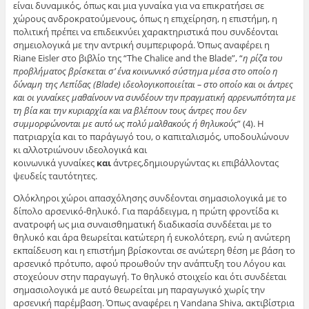
είναι δυναμικός, όπως και μια γυναίκα για να επικρατήσει σε
χώρους ανδροκρατούμενους, όπως η επιχείρηση, η επιστήμη, η
πολιτική πρέπει να επιδεικνύει χαρακτηριστικά που συνδέονται
σημειολογικά με την αντρική συμπεριφορά. Όπως αναφέρει η
Riane Eisler στο βιβλίο της “The Chalice and the Blade”, “
η ρίζα του
προβλήματος βρίσκεται σ’ ένα κοινωνικό σύστημα μέσα στο οποίο η
δύναμη της Λεπίδας (
Blade
) ιδεολογικοποιείται – στο οποίο και οι άντρες
και οι γυναίκες μαθαίνουν να συνδέουν την πραγματική αρρενωπότητα με
τη βία και την κυριαρχία και να βλέπουν τους άντρες που δεν
συμμορφώνονται με αυτό ως πολύ μαλθακούς ή θηλυκούς
” (4). Η
πατριαρχία και το παράγωγό του, ο καπιταλισμός, υποδουλώνουν
κι αλλοτριώνουν ιδεολογικά και
κοινωνικά γυναίκες
και
άντρες,δημιουργώντας κι επιβάλλοντας
ψευδείς ταυτότητες.
Ολόκληροι χώροι απασχόλησης συνδέονται σημασιολογικά με το
δίπολο αρσενικό-θηλυκό. Για παράδειγμα, η πρώτη φροντίδα κι
ανατροφή ως μια συναισθηματική διαδικασία συνδέεται με το
θηλυκό και άρα θεωρείται κατώτερη ή ευκολότερη, ενώ η ανώτερη
εκπαίδευση και η επιστήμη βρίσκονται σε ανώτερη θέση με βάση το
αρσενικό πρότυπο, αφού προωθούν την ανάπτυξη του Λόγου και
στοχεύουν στην παραγωγή. Το θηλυκό στοιχείο και ότι συνδέεται
σημασιολογικά με αυτό θεωρείται μη παραγωγικό χωρίς την
αρσενική παρέμβαση. Όπως αναφέρει η Vandana Shiva, ακτιβίστρια