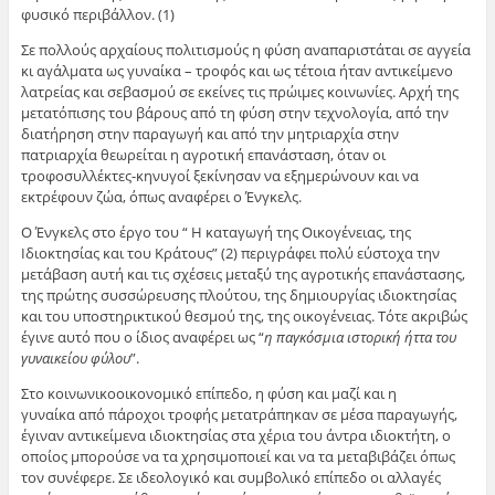
φυσικό περιβάλλον. (1)
Σε πολλούς αρχαίους πολιτισμούς η φύση αναπαριστάται σε αγγεία
κι αγάλματα ως γυναίκα – τροφός και ως τέτοια ήταν αντικείμενο
λατρείας και σεβασμού σε εκείνες τις πρώιμες κοινωνίες. Αρχή της
μετατόπισης του βάρους από τη φύση στην τεχνολογία, από την
διατήρηση στην παραγωγή και από την μητριαρχία στην
πατριαρχία θεωρείται η αγροτική επανάσταση, όταν οι
τροφοσυλλέκτες-κηνυγοί ξεκίνησαν να εξημερώνουν και να
εκτρέφουν ζώα, όπως αναφέρει ο Ένγκελς.
Ο Ένγκελς στο έργο του “ Η καταγωγή της Οικογένειας, της
Ιδιοκτησίας και του Κράτους” (2) περιγράφει πολύ εύστοχα την
μετάβαση αυτή και τις σχέσεις μεταξύ της αγροτικής επανάστασης,
της πρώτης συσσώρευσης πλούτου, της δημιουργίας ιδιοκτησίας
και του υποστηρικτικού θεσμού της, της οικογένειας. Τότε ακριβώς
έγινε αυτό που ο ίδιος αναφέρει ως “
η παγκόσμια ιστορική ήττα του
γυναικείου φύλου
”.
Στο κοινωνικοοικονομικό επίπεδο, η φύση και μαζί και η
γυναίκα από πάροχοι τροφής μετατράπηκαν σε μέσα παραγωγής,
έγιναν αντικείμενα ιδιοκτησίας στα χέρια του άντρα ιδιοκτήτη, ο
οποίος μπορούσε να τα χρησιμοποιεί και να τα μεταβιβάζει όπως
τον συνέφερε. Σε ιδεολογικό και συμβολικό επίπεδο οι αλλαγές