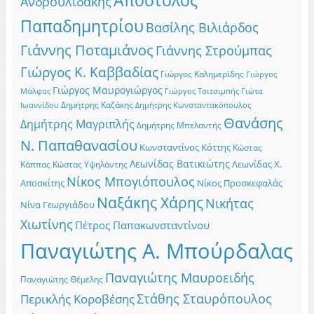
Απόστολος
Ανδρουλιδάκης
Παπαδημητρίου
Βασίλης Βιλιάρδος
Γιάννης Ποταμιάνος
Γιάννης Στρούμπας
Γιώργος Κ. Καββαδίας
Γιώργος Καλημερίδης
Γιώργος
Γιώργος Μαυρογιώργος
Γιώργος Τσιτσιμπής
Γιώτα
Μάλφας
Δημήτρης Καζάκης
Ιωαννίδου
Δημήτρης Κωνσταντακόπουλος
Θανάσης
Δημήτρης Μαγριπλής
Δημήτρης Μπελαντής
Ν. Παπαθανασίου
Κωνσταντίνος Κόττης
Κώστας
Λεωνίδας Βατικιώτης
Λεωνίδας Χ.
Κώστας Υψηλάντης
Κάππας
Νίκος Μπογιόπουλος
Αποσκίτης
Νίκος Προσκεφαλάς
Ναξάκης Χάρης
Νικήτας
Νίνα Γεωργιάδου
Χιωτίνης
Πέτρος Παπακωνσταντίνου
Παναγιώτης Α. Μπούρδαλας
Παναγιώτης Μαυροειδής
Παναγιώτης Θέμελης
Στάθης Σταυρόπουλος
Περικλής Κοροβέσης