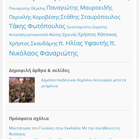
Παναγιώτης Μαυροειδής
Παναγιώτης Θέμελης
Στάθης Σταυρόπουλος
Περικλής Κοροβέσης
Τάκης Φωτόπουλος
Τριαντάφυλλος Σερμέτης
Χρήστος Κάτσικας
Φώτης Σχοινάς
Φιλαλήθης/philalethe00
π.
π. Ηλίας Υφαντής
Χρήστος Σκανδάμης
Νικόλαος Φαναριώτης
Δημοφιλή άρθρα & σελίδες
Δημόσια παιδεία και δημόσιοι λειτουργοί μετά τα
μνημόνια
Πρόσφατα σχόλια
Μαντάτορας
στο
Γυναίκες στην Εκκλησία: Με την συνήθεια ή τη
θεολογία;