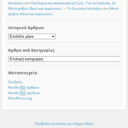
Iστολόγιο
στο
Πανδημία και εκκλησιαστική ζωή – Για τα δύσκολα, 2ο
Μετά φόβου Θεού και κορονοϊού… – Το Zωντανό Iστολόγιο
στο
Μετά
φόβου Θεού και κορονοϊού…
Ιστορικό Άρθρων
Ιστορικό
Άρθρων
Άρθρα ανά Κατηγορίες
Άρθρα
ανά
Κατηγορίες
Μεταστοιχεία
Σύνδεση
Κανάλι
RSS
άρθρων
Κανάλι
RSS
σχολίων
WordPress.org
Προβολή ιστότοπου με πλήρες Θέμα