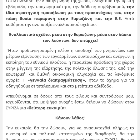
Όταν ανέλαβε την διακυβέρνηση της χώρας, έδειξε από την πρώτη
εβδομάδα, την υποχωρητικότητα, την διάθεση συμβιβασμού,
την
ίδια στρατηγική προσήλωση με τους προκατόχους του, στην
πάση θυσία παραμονή στην Ευρωζώνη και την Ε.Ε.
Αυτό
καθόρισε την ανυπαρξία εναλλακτικού σχεδίου.
Εναλλακτικό σχέδιο, μέσα στην Ευρωζώνη, μέσα στον λάκκο
των λεόντων, δεν υπάρχει!
Ήταν προδιαγεγραμμένη πλέον η αποδοχή των μνημονίων, των
μέτρων εξόντωσης των εργαζομένων, συνταξιούχων και ανέργων, η
εκποίηση του εθνικού πλούτου, η περαιτέρω πρόσδεση της χώρας
στην μέγγενη της εξάρτησης, της πολιτικής άλωσης της, από την
εσωτερική και διεθνή οικονομική ολιγαρχία και τις λεγόμενες
αγορές. Η «
γενναία διαπραγμάτευση»,
ήταν το όχημα για να
οδηγηθούμε σε τετελεσμένα και στο μετέπειτα αδιέξοδο.
Απευθύνομαι σε όσους από τους φίλους και συντρόφους μου,
ισχυρίζονται, ότι με ψήφο ανοχής έστω, θέλουν να δώσουν στον
ΣΥΡΙΖΑ μια «
δεύτερη ευκαιρία
».
Κάνουν λάθος!
Την ευκαιρία θα την δώσουν, για να ανασυνταχθεί πλήρως το
οικονομικό και πολιτικό κατεστημένο της διαφθοράς, θα την
δώσουν σε μια κεντροαριστερή ενσωμάτωση του ΣΥΡΙΖΑ, θα την