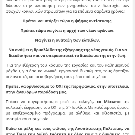
δώσουν στην υλοποίηση των μνημονίων, στην δυστυχία των
φτωχών κοινωνικών στρωμάτων για τα επόμενα σαράντα χρόνια!
Πρέπει να υπάρξει τώρα η ψήφος αντίστασης.
Πρέπει τώρα να γίνει η αρχή των νέων αγώνων.
Να γίνει η ανάταξη των ελπίδων.
Να ανάψει η θρυαλλίδα της εξέγερσης της νέας γενιάς. Για να
διεκδικήσει και να υπερασπιστεί το δικαίωμα της στην ζωή.
Για την εξέγερση του κόσμου της εργασίας και του καθημερινού
μόχθου, για όσα κοινωνικά, εργασιακά δικαιώματα, τους άρπαξαν
οι δανειστές και οι κυβερνήσεις τους μέσα από τα χέρια.
Πρέπει να ορθώσουμε το ΟΧΙ της περηφάνιας, στην υποτέλεια,
στην άνευ όρων παράδοση μας.
Πρέπει να συγκροτήσουμε μετά τις εκλογές,
το Μέτωπο
της
πολιτικής έκφρασης του ΟΧΙ της 5
Ιουλίου. Με καλύτερους όρους,
ης
με επεξεργασμένο πρόγραμμα, με αλήθεια και αξιοπιστία, με
ισοτιμία και ευρυχωρία.
Καλώ τα μέλη και τους φίλους της Ανυπότακτης Πολιτείας, να
στηρίξουν την Λαϊκή Ενότητα με όλες τους τις δυνάμεις.
Στο