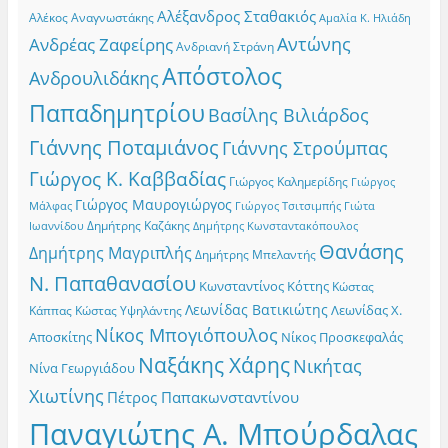
Αλέξανδρος Σταθακιός
Αλέκος Αναγνωστάκης
Αμαλία Κ. Ηλιάδη
Αντώνης
Ανδρέας Ζαφείρης
Ανδριανή Στράνη
Απόστολος
Ανδρουλιδάκης
Παπαδημητρίου
Βασίλης Βιλιάρδος
Γιάννης Ποταμιάνος
Γιάννης Στρούμπας
Γιώργος Κ. Καββαδίας
Γιώργος Καλημερίδης
Γιώργος
Γιώργος Μαυρογιώργος
Γιώργος Τσιτσιμπής
Γιώτα
Μάλφας
Δημήτρης Καζάκης
Ιωαννίδου
Δημήτρης Κωνσταντακόπουλος
Θανάσης
Δημήτρης Μαγριπλής
Δημήτρης Μπελαντής
Ν. Παπαθανασίου
Κωνσταντίνος Κόττης
Κώστας
Λεωνίδας Βατικιώτης
Λεωνίδας Χ.
Κώστας Υψηλάντης
Κάππας
Νίκος Μπογιόπουλος
Αποσκίτης
Νίκος Προσκεφαλάς
Ναξάκης Χάρης
Νικήτας
Νίνα Γεωργιάδου
Χιωτίνης
Πέτρος Παπακωνσταντίνου
Παναγιώτης Α. Μπούρδαλας