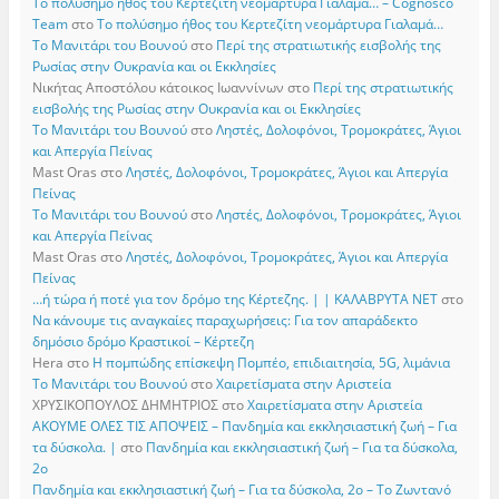
Το πολύσημο ήθος του Κερτεζίτη νεομάρτυρα Γιαλαμά… – Cognosco
Team
στο
Το πολύσημο ήθος του Κερτεζίτη νεομάρτυρα Γιαλαμά…
Το Μανιτάρι του Βουνού
στο
Περί της στρατιωτικής εισβολής της
Ρωσίας στην Ουκρανία και οι Εκκλησίες
Νικήτας Αποστόλου κάτοικος Ιωαννίνων
στο
Περί της στρατιωτικής
εισβολής της Ρωσίας στην Ουκρανία και οι Εκκλησίες
Το Μανιτάρι του Βουνού
στο
Ληστές, Δολοφόνοι, Τρομοκράτες, Άγιοι
και Απεργία Πείνας
Mast Oras
στο
Ληστές, Δολοφόνοι, Τρομοκράτες, Άγιοι και Απεργία
Πείνας
Το Μανιτάρι του Βουνού
στο
Ληστές, Δολοφόνοι, Τρομοκράτες, Άγιοι
και Απεργία Πείνας
Mast Oras
στο
Ληστές, Δολοφόνοι, Τρομοκράτες, Άγιοι και Απεργία
Πείνας
…ή τώρα ή ποτέ για τον δρόμο της Κέρτεζης. | | ΚΑΛΑΒΡΥΤΑ ΝΕΤ
στο
Να κάνουμε τις αναγκαίες παραχωρήσεις: Για τον απαράδεκτο
δημόσιο δρόμο Κραστικοί – Κέρτεζη
Hera
στο
Η πομπώδης επίσκεψη Πομπέο, επιδιαιτησία, 5G, λιμάνια
Το Μανιτάρι του Βουνού
στο
Χαιρετίσματα στην Αριστεία
ΧΡΥΣΙΚΟΠΟΥΛΟΣ ΔΗΜΗΤΡΙΟΣ
στο
Χαιρετίσματα στην Αριστεία
ΑΚΟΥΜΕ ΟΛΕΣ ΤΙΣ ΑΠΟΨΕΙΣ – Πανδημία και εκκλησιαστική ζωή – Για
τα δύσκολα. |
στο
Πανδημία και εκκλησιαστική ζωή – Για τα δύσκολα,
2ο
Πανδημία και εκκλησιαστική ζωή – Για τα δύσκολα, 2ο – Το Zωντανό