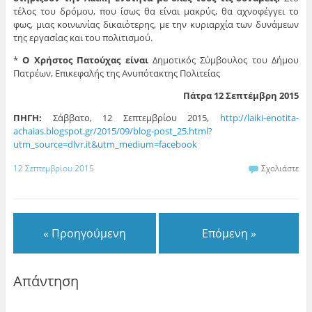
τέλος του δρόμου, που ίσως θα είναι μακρύς, θα αχνοφέγγει το
φως, μιας κοινωνίας δικαιότερης, με την κυριαρχία των δυνάμεων
της εργασίας και του πολιτισμού.
*
Ο Χρήστος Πατούχας είναι
Δημοτικός Σύμβουλος του Δήμου
Πατρέων, Επικεφαλής της Ανυπότακτης Πολιτείας
Πάτρα 12 Σεπτέμβρη 2015
ΠΗΓΗ:
Σάββατο, 12 Σεπτεμβρίου 2015,
http://laiki-enotita-
achaias.blogspot.gr/2015/09/blog-post_25.html?
utm_source=dlvr.it&utm_medium=facebook
12 Σεπτεμβρίου 2015
Σχολιάστε
« Προηγούμενη
Επόμενη »
Απάντηση