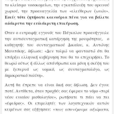
το κλείσιμο νοσοκομείων, την εγκατάλειψη του ορεινού
χωριού, την προαναγγελία των «ελεύθερων ζωνών».
Εσείς τότε ζητήσατε καινούρια πένα για να βάλετε
αδάκρυτα την ευδιάκριτη επικύρωση.
Όταν ο ευτραφής εγγονός του Πάγκαλου προανήγγειλε
την αντισυνταγματική κατάργηση της μονιμότητας, ο
καθηγητής του συνταγματικού Δικαίου, κ. Αντώνης
Μανιτάκης, δήλωσε: «Δεν τολμώ να φανταστώ ότι θα
υπάρξει ελληνική κυβέρνηση που θα το επιχειρήσει. Το
θεωρώ ούτως ή άλλως απάνθρωπο: και μόνη η σκέψη του
με ξεπερνά ως νομικό, ως συνταγματολόγο, ως
δημοκρατικό πολίτη».
Αυτή θα έπρεπε να είναι δική σας δήλωση. Δεν έγινε
ποτέ. Αντίθετα, όταν προχθές σας έφεραν το νόμο «περί
νέου ενιαίου μισθολογίου», ρωτήσατε τι πάει να πει
«έφεδρος». Οι επιμελητές των λογοτεχνικών αυτών
κειμένων σας εξήγησαν: «
τους απονέμουμε αξιώματα,