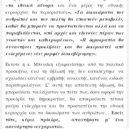
α εθνικά σύνορα
«
τ
και ένα μέρος της εθνικής
», «
κυριαρχίας θα περιοριστούν
Τα δικαιώματα του
ανθρώπου και του πολίτη θα υποστούν μεταβολές,
καθώς θα μπορούν να προστατεύονται αλλά και να
παραβιάζονται, από αρχές και εξουσίες πέραν των
», «
γνωστών και καθιερωμένων
Η δημοκρατία θα
συναντήσει προκλήσεις και θα δοκιμαστεί από
».
ενδεχόμενες νέες μορφές διακυβέρνησης
Έκτοτε η κ. Μπενάκη εξαφανίστηκε από το πολιτικό
προσκήνιο, ενώ τη δήλωσή της δεν καταδέχτηκε να
σχολιάσει κανένας εμβριθής αναλυτής, κανένας ειδικός
παραθυρολάγνος. Σ’ αυτή την απίστευτη δήλωση, θα
μπορούσατε τουλάχιστον να πείτε πως, όσον αφορά την
προεδρία της δημοκρατίας, θα αποκρούσετε τέτοια
μαύρα ενδεχόμενα και θα προστατέψετε την εθνική
Εσείς
κυριαρχία και τα δικαιώματα των ανθρώπων…
τότε, κύριε πρόεδρε, απαντήσατε μ’ ένα
ασυνάρτητο «ευχαριστώ».