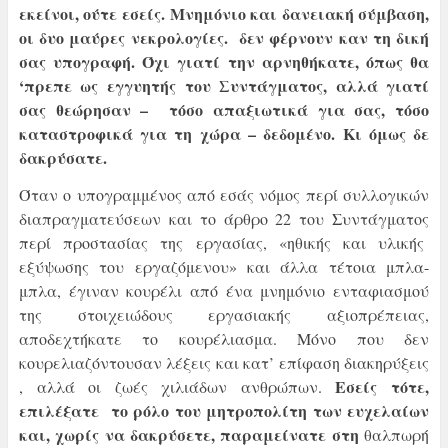
εκείνοι, ούτε εσείς. Μνημόνιο και δανειακή σύμβαση,
οι δυο μαύρες νεκρολογίες. δεν φέρνουν καν τη δική
σας υπογραφή. Όχι γιατί την αρνηθήκατε, όπως θα
‘πρεπε ως εγγυητής του Συντάγματος, αλλά γιατί
σας θεώρησαν – τόσο απαξιωτικά για σας, τόσο
καταστροφικά για τη χώρα – δεδομένο. Κι όμως δε
δακρύσατε.
Όταν ο υπογραμμένος από εσάς νόμος περί συλλογικών
διαπραγματεύσεων και το άρθρο 22 του Συντάγματος
περί προστασίας της εργασίας, «ηθικής και υλικής
εξύψωσης του εργαζόμενου» και άλλα τέτοια μπλα-
μπλα, έγιναν κουρέλι από ένα μνημόνιο ενταφιασμού
της στοιχειώδους εργασιακής αξιοπρέπειας,
αποδεχτήκατε το κουρέλιασμα. Μόνο που δεν
κουρελιαζόντουσαν λέξεις και κατ’ επίφαση διακηρύξεις
Εσείς τότε,
, αλλά οι ζωές χιλιάδων ανθρώπων.
επιλέξατε το ρόλο του μητροπολίτη των ευχελαίων
και, χωρίς να δακρύσετε, παραμείνατε στη
θαλπωρή