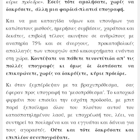
Εσείς τότε αμολήσατε, χωρίς να
κύριε πρόεδρε
».
δακρύσετε, άλλη μια φαρδιά-πλατιά υπογραφή.
Και να μια καταιγίδα νόμων και υπονόμων για
κατώτατους μισθούς, ημερήσιες συμβάσεις, χαράτσια και
δεκάτες, επιβολή τέλους ακινήτου σε ανθρώπους με
αναπηρία 75% και σε άνεργους, προκαταβολικές
απαλλαγές των υπουργών από κακουργήματα ενάντια
Κοντέψατε να πάθετε τενοντίτιδα απ’ τις
στη χώρα.
πολλές υπογραφές κι όμως δε διστάσατε να
επικυρώνετε, χωρίς να δακρύζετε, κύριε πρόεδρε.
Κι όταν ξεμπέρδεψαν με τα βραχυπρόθεσμα, σας
έφεραν προς υπογραφή τα ‘μεσοπρόθεσμα’. Το κατοχικό
φιρμάνι που επισείει την εσχάτη προδοσία, με μπιτ
παρά ξεπούλημα όλου του πλούτου αυτού του
κατασπατηλημένου λαού, με υποχρέωσή του, λέει, να
συντηρεί τα πουλημένα και να εγγυάται και δάνεια για
Ούτε και τότε δακρύσατε και
τους αγοραστές.
επιπλέον συνυπογράψατε.