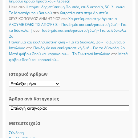
δημόσιο δρόμο Κραστικοί – Κέρτεζη
Hera
στο
Η πομπώδης επίσκεψη Πομπέο, επιδιαιτησία, 5G, λιμάνια
Το Μανιτάρι του Βουνού
στο
Χαιρετίσματα στην Αριστεία
ΧΡΥΣΙΚΟΠΟΥΛΟΣ ΔΗΜΗΤΡΙΟΣ
στο
Χαιρετίσματα στην Αριστεία
ΑΚΟΥΜΕ ΟΛΕΣ ΤΙΣ ΑΠΟΨΕΙΣ – Πανδημία και εκκλησιαστική ζωή – Για
τα δύσκολα. |
στο
Πανδημία και εκκλησιαστική ζωή – Για τα δύσκολα,
2ο
Πανδημία και εκκλησιαστική ζωή – Για τα δύσκολα, 2ο – Το Zωντανό
Iστολόγιο
στο
Πανδημία και εκκλησιαστική ζωή – Για τα δύσκολα, 2ο
Μετά φόβου Θεού και κορονοϊού… – Το Zωντανό Iστολόγιο
στο
Μετά
φόβου Θεού και κορονοϊού…
Ιστορικό Άρθρων
Ιστορικό
Άρθρων
Άρθρα ανά Κατηγορίες
Άρθρα
ανά
Κατηγορίες
Μεταστοιχεία
Σύνδεση