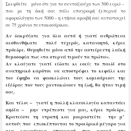
Σκεφθείτε μόνο ότι για το συνταξιούχο των 500 ευρώ –
που με τη δική σας πάλι υπογραφή ξεπερνά το
αφορολόγητο των 5000 – η ετήσια αμοιβή σας αντιστοιχεί
σε 75 χρόνια πεντακοσάρικου.
Αν δακρύζατε για όλα αυτά ή γιατί ανθρώπινα
αισθανθήκατε πολύ τυχερός, κατανοητό, κύριε
πρόεδρε. Θυμηθείτε μόνο από την
αστείρευτη λαϊκή
θυμοσοφία πως «τα στερνά τιμούν τα πρώτα».
Αν κλαίγατε γιατί είδατε κι εσείς το παιδί στο
αναπηρικό καρότσι να αποστρέφει το κεφάλι και
τον έφηβο να φασκελώνει τους κομισάριους της
εξέδρας που τους χαντακώνουν τη ζωή, θα ήταν τιμή
σας.
Και τέλος – γιατί η πολλή κλαυσιλογία καταντάει
αηδία – μην ντρέπεστε για μας, κύριε πρόεδρε.
Κρατείστε τη ντροπή και μοιραστείτε την μ’
αυτούς που επισκέπτονται το προεδρικό μέγαρο για
μια καινούργια υπογραφή που αφορά στο