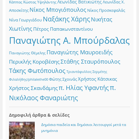
Λεωνίδας Βατικιώτης
Λεωνίδας Χ.
Κώστας Υψηλάντης
Κάππας
Νίκος Μπογιόπουλος
Αποσκίτης
Νίκος Προσκεφαλάς
Ναξάκης Χάρης
Νικήτας
Νίνα Γεωργιάδου
Χιωτίνης
Πέτρος Παπακωνσταντίνου
Παναγιώτης Α. Μπούρδαλας
Παναγιώτης Μαυροειδής
Παναγιώτης Θέμελης
Στάθης Σταυρόπουλος
Περικλής Κοροβέσης
Τάκης Φωτόπουλος
Τριαντάφυλλος Σερμέτης
Χρήστος Κάτσικας
Φώτης Σχοινάς
Φιλαλήθης/philalethe00
π.
π. Ηλίας Υφαντής
Χρήστος Σκανδάμης
Νικόλαος Φαναριώτης
Δημοφιλή άρθρα & σελίδες
Δημόσια παιδεία και δημόσιοι λειτουργοί μετά τα
μνημόνια