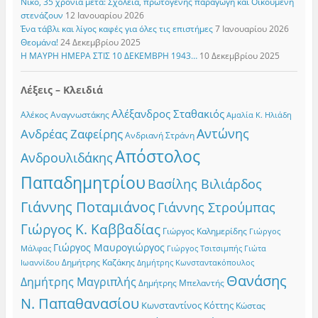
Νίκο, 35 χρόνια μετά: Σχολεία, πρωτογενής παραγωγή και Οικουμένη
στενάζουν
12 Ιανουαρίου 2026
Ένα τάβλι και λίγος καφές για όλες τις επιστήμες
7 Ιανουαρίου 2026
Θεομάνα!
24 Δεκεμβρίου 2025
Η ΜΑΥΡΗ ΗΜΕΡΑ ΣΤΙΣ 10 ΔΕΚΕΜΒΡΗ 1943…
10 Δεκεμβρίου 2025
Λέξεις – Κλειδιά
Αλέξανδρος Σταθακιός
Αλέκος Αναγνωστάκης
Αμαλία Κ. Ηλιάδη
Αντώνης
Ανδρέας Ζαφείρης
Ανδριανή Στράνη
Απόστολος
Ανδρουλιδάκης
Παπαδημητρίου
Βασίλης Βιλιάρδος
Γιάννης Ποταμιάνος
Γιάννης Στρούμπας
Γιώργος Κ. Καββαδίας
Γιώργος Καλημερίδης
Γιώργος
Γιώργος Μαυρογιώργος
Γιώργος Τσιτσιμπής
Γιώτα
Μάλφας
Δημήτρης Καζάκης
Ιωαννίδου
Δημήτρης Κωνσταντακόπουλος
Θανάσης
Δημήτρης Μαγριπλής
Δημήτρης Μπελαντής
Ν. Παπαθανασίου
Κωνσταντίνος Κόττης
Κώστας