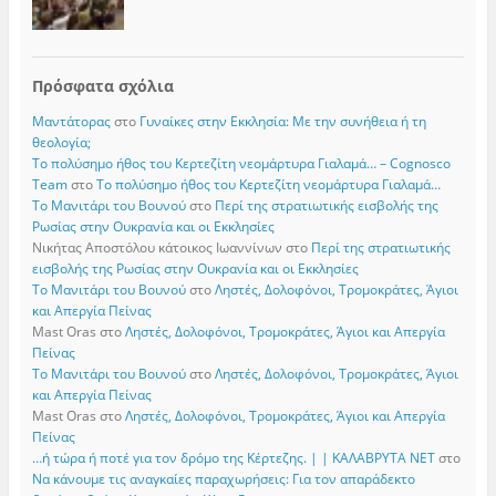
Πρόσφατα σχόλια
Μαντάτορας
στο
Γυναίκες στην Εκκλησία: Με την συνήθεια ή τη
θεολογία;
Το πολύσημο ήθος του Κερτεζίτη νεομάρτυρα Γιαλαμά… – Cognosco
Team
στο
Το πολύσημο ήθος του Κερτεζίτη νεομάρτυρα Γιαλαμά…
Το Μανιτάρι του Βουνού
στο
Περί της στρατιωτικής εισβολής της
Ρωσίας στην Ουκρανία και οι Εκκλησίες
Νικήτας Αποστόλου κάτοικος Ιωαννίνων
στο
Περί της στρατιωτικής
εισβολής της Ρωσίας στην Ουκρανία και οι Εκκλησίες
Το Μανιτάρι του Βουνού
στο
Ληστές, Δολοφόνοι, Τρομοκράτες, Άγιοι
και Απεργία Πείνας
Mast Oras
στο
Ληστές, Δολοφόνοι, Τρομοκράτες, Άγιοι και Απεργία
Πείνας
Το Μανιτάρι του Βουνού
στο
Ληστές, Δολοφόνοι, Τρομοκράτες, Άγιοι
και Απεργία Πείνας
Mast Oras
στο
Ληστές, Δολοφόνοι, Τρομοκράτες, Άγιοι και Απεργία
Πείνας
…ή τώρα ή ποτέ για τον δρόμο της Κέρτεζης. | | ΚΑΛΑΒΡΥΤΑ ΝΕΤ
στο
Να κάνουμε τις αναγκαίες παραχωρήσεις: Για τον απαράδεκτο