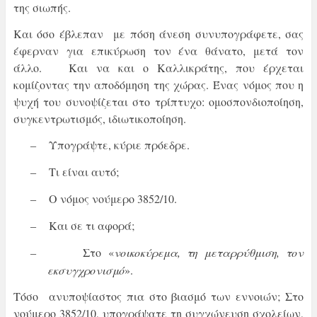
της σιωπής.
Και όσο έβλεπαν με πόση άνεση συνυπογράφετε, σας
έφερναν για επικύρωση τον ένα θάνατο, μετά τον
άλλο. Και να και ο Καλλικράτης, που έρχεται
κομίζοντας την αποδόμηση της χώρας. Ένας νόμος που η
ψυχή του συνοψίζεται στο τρίπτυχο: ομοσπονδιοποίηση,
συγκεντρωτισμός, ιδιωτικοποίηση.
Υπογράψτε, κύριε πρόεδρε.
–
Τι είναι αυτό;
–
Ο νόμος νούμερο 3852/10.
–
Και σε τι αφορά;
–
Στο «
νοικοκύρεμα, τη μεταρρύθμιση, τον
–
εκσυγχρονισμό
».
Τόσο ανυποψίαστος πια στο βιασμό των εννοιών; Στο
νούμερο 3852/10, υπογράψατε τη συγχώνευση σχολείων,