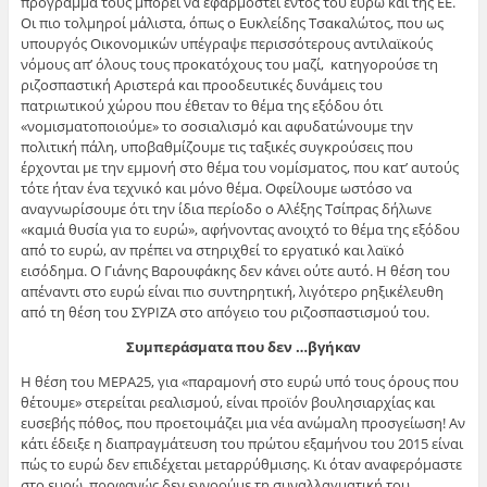
πρόγραμμά τους μπορεί να εφαρμοστεί εντός του ευρώ και της ΕΕ.
Οι πιο τολμηροί μάλιστα, όπως ο Ευκλείδης Τσακαλώτος, που ως
υπουργός Οικονομικών υπέγραψε περισσότερους αντιλαϊκούς
νόμους απ’ όλους τους προκατόχους του μαζί, κατηγορούσε τη
ριζοσπαστική Αριστερά και προοδευτικές δυνάμεις του
πατριωτικού χώρου που έθεταν το θέμα της εξόδου ότι
«νομισματοποιούμε» το σοσιαλισμό και αφυδατώνουμε την
πολιτική πάλη, υποβαθμίζουμε τις ταξικές συγκρούσεις που
έρχονται με την εμμονή στο θέμα του νομίσματος, που κατ’ αυτούς
τότε ήταν ένα τεχνικό και μόνο θέμα. Οφείλουμε ωστόσο να
αναγνωρίσουμε ότι την ίδια περίοδο ο Αλέξης Τσίπρας δήλωνε
«καμιά θυσία για το ευρώ», αφήνοντας ανοιχτό το θέμα της εξόδου
από το ευρώ, αν πρέπει να στηριχθεί το εργατικό και λαϊκό
εισόδημα. Ο Γιάνης Βαρουφάκης δεν κάνει ούτε αυτό. Η θέση του
απέναντι στο ευρώ είναι πιο συντηρητική, λιγότερο ρηξικέλευθη
από τη θέση του ΣΥΡΙΖΑ στο απόγειο του ριζοσπαστισμού του.
Συμπεράσματα που δεν …βγήκαν
Η θέση του ΜΕΡΑ25, για «παραμονή στο ευρώ υπό τους όρους που
θέτουμε» στερείται ρεαλισμού, είναι προϊόν βουλησιαρχίας και
ευσεβής πόθος, που προετοιμάζει μια νέα ανώμαλη προσγείωση! Αν
κάτι έδειξε η διαπραγμάτευση του πρώτου εξαμήνου του 2015 είναι
πώς το ευρώ δεν επιδέχεται μεταρρύθμισης. Κι όταν αναφερόμαστε
στο ευρώ, προφανώς δεν εννοούμε τη συναλλαγματική του