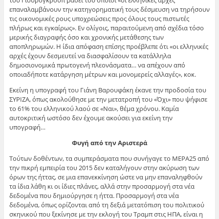
επαναλαμβάνουν την κατηγορηματική τους δέσμευση να τηρήσουν
τις οικονομικές ρους υποχρεώσεις προς όλους τους πιστωτές
πλήρως και εγκαίρως». Εν ολίγοις, παραιτούμενη από σχέδια τόσο
μερικής διαγραφής όσο και χρονικής μετάθεσης των
αποπληρωμών. Η ίδια απόφαση επίσης προέβλεπε ότι «οι ελληνικές
αρχές έχουν δεσμευτεί να διασφαλίσουν τα κατάλληλα
δημοσιονομικά πρωτογενή πλεονάσματα… να απέχουν από
οποιαδήποτε κατάργηση μέτρων και μονομερείς αλλαγές», κοκ.
Εκείνη η υπογραφή του Γιάνη Βαρουφάκη έκανε την προδοσία του
ΣΥΡΙΖΑ, όπως ακολούθησε με την μετατροπή του «Όχι» που ψήφισε
το 61% του ελληνικού λαού σε «Ναι», θέμα χρόνου. Καμία
αυτοκριτική ωστόσο δεν έχουμε ακούσει για εκείνη την
υπογραφή…
Φυγή από την Αριστερά
Τούτων δοθέντων, τα συμπεράσματα που συνήγαγε το ΜΕΡΑ25 από
την πικρή εμπειρία του 2015 δεν καταλήγουν στην ακύρωση των
όρων της ήττας, σε μια επανεκκίνηση ώστε να μην επαναληφθούν
τα ίδια λάθη κι οι ίδιες πλάνες, αλλά στην προσαρμογή στα νέα
δεδομένα που δημιούργησε η ήττα. Προσαρμογή στα νέα
δεδομένα, όπως ορίζονται από τη δεξιά μετατόπιση του πολιτικού
σκηνικού που ξεκίνησε με την εκλογή του Τραμπ στις ΗΠΑ, είναι η