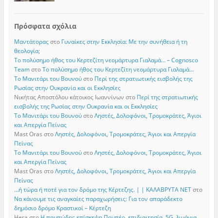
Πρόσφατα σχόλια
Μαντάτορας
στο
Γυναίκες στην Εκκλησία: Με την συνήθεια ή τη
θεολογία;
Το πολύσημο ήθος του Κερτεζίτη νεομάρτυρα Γιαλαμά… – Cognosco
Team
στο
Το πολύσημο ήθος του Κερτεζίτη νεομάρτυρα Γιαλαμά…
Το Μανιτάρι του Βουνού
στο
Περί της στρατιωτικής εισβολής της
Ρωσίας στην Ουκρανία και οι Εκκλησίες
Νικήτας Αποστόλου κάτοικος Ιωαννίνων
στο
Περί της στρατιωτικής
εισβολής της Ρωσίας στην Ουκρανία και οι Εκκλησίες
Το Μανιτάρι του Βουνού
στο
Ληστές, Δολοφόνοι, Τρομοκράτες, Άγιοι
και Απεργία Πείνας
Mast Oras
στο
Ληστές, Δολοφόνοι, Τρομοκράτες, Άγιοι και Απεργία
Πείνας
Το Μανιτάρι του Βουνού
στο
Ληστές, Δολοφόνοι, Τρομοκράτες, Άγιοι
και Απεργία Πείνας
Mast Oras
στο
Ληστές, Δολοφόνοι, Τρομοκράτες, Άγιοι και Απεργία
Πείνας
…ή τώρα ή ποτέ για τον δρόμο της Κέρτεζης. | | ΚΑΛΑΒΡΥΤΑ ΝΕΤ
στο
Να κάνουμε τις αναγκαίες παραχωρήσεις: Για τον απαράδεκτο
δημόσιο δρόμο Κραστικοί – Κέρτεζη
Hera
στο
Η πομπώδης επίσκεψη Πομπέο, επιδιαιτησία, 5G, λιμάνια