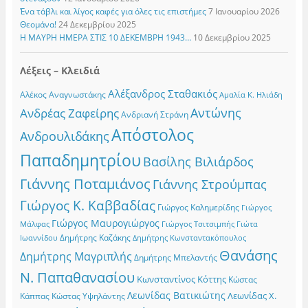
Ένα τάβλι και λίγος καφές για όλες τις επιστήμες
7 Ιανουαρίου 2026
Θεομάνα!
24 Δεκεμβρίου 2025
Η ΜΑΥΡΗ ΗΜΕΡΑ ΣΤΙΣ 10 ΔΕΚΕΜΒΡΗ 1943…
10 Δεκεμβρίου 2025
Λέξεις – Κλειδιά
Αλέξανδρος Σταθακιός
Αλέκος Αναγνωστάκης
Αμαλία Κ. Ηλιάδη
Αντώνης
Ανδρέας Ζαφείρης
Ανδριανή Στράνη
Απόστολος
Ανδρουλιδάκης
Παπαδημητρίου
Βασίλης Βιλιάρδος
Γιάννης Ποταμιάνος
Γιάννης Στρούμπας
Γιώργος Κ. Καββαδίας
Γιώργος Καλημερίδης
Γιώργος
Γιώργος Μαυρογιώργος
Γιώργος Τσιτσιμπής
Γιώτα
Μάλφας
Δημήτρης Καζάκης
Ιωαννίδου
Δημήτρης Κωνσταντακόπουλος
Θανάσης
Δημήτρης Μαγριπλής
Δημήτρης Μπελαντής
Ν. Παπαθανασίου
Κωνσταντίνος Κόττης
Κώστας
Λεωνίδας Βατικιώτης
Λεωνίδας Χ.
Κώστας Υψηλάντης
Κάππας