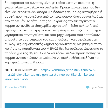
δημοκρατικά και συντεταγμένα, με τρόπο ώστε να ακουστεί η
γνώμη όλων των μελών και στελεχών. Πρόκειται για θέμα που δεν
είναι δευτερεύων, δεν αφορά μια ήσσονος σημασίας λεπτομέρεια ή
μορφή, που ηγεμονεύεται από το περιεχόμενο, όπως συχνά λεγόταν
στο παρελθόν. Το ζήτημα της δημοκρατίας στο εσωτερικό των
κομμάτων, αντίθετα, διαχωρίζει την αστική – δεξιά πολιτική, από
την εργατική – αριστερή με την μεν πρώτη να στηρίζεται στον ηγέτη
χαρισματικό παντογνώστη και τους μηχανισμούς που αποτελούν
απαραίτητο συμπλήρωμα του και τη δεύτερη να στηρίζεται στις
συλλογικές, δημοκρατικές, δημόσιες διαδικασίες. Με βάση αυτό το
κριτήριο το παράδειγμα του ΜΕΡΑ25 δεν ξεχωρίζει σε τίποτε από το
παράδειγμα της ΝΔ, του ΣΥΡΙΖΑ και τόσων άλλων προσωποπαγών
κομμάτων που καλούν το …πόπολο να ακολουθήσει πειθήνια και
καρτερικά το νέο …Μεσσία.
ΠΗΓΗ:
03 ΙΟΥΝΙΟΥ 2019,
https://kommon.gr/politiki/item/2495-
mera25-diekdikontas-mia-gonitsa-sto-neo-politiko-skiniko-tou-
leonida-vatikioti
11 Ιουνίου 2019
Σχολιάστε