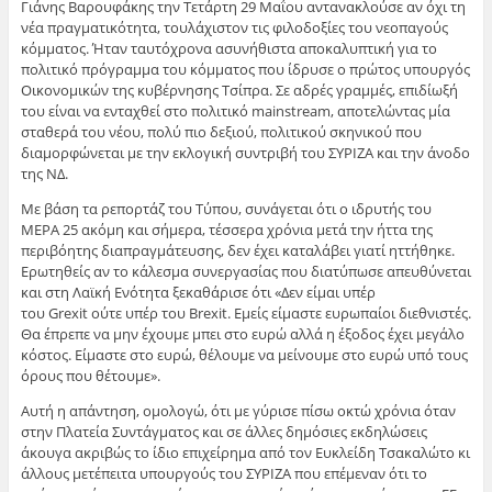
Γιάνης Βαρουφάκης την Τετάρτη 29 Μαΐου αντανακλούσε αν όχι τη
νέα πραγματικότητα, τουλάχιστον τις φιλοδοξίες του νεοπαγούς
κόμματος. Ήταν ταυτόχρονα ασυνήθιστα αποκαλυπτική για το
πολιτικό πρόγραμμα του κόμματος που ίδρυσε ο πρώτος υπουργός
Οικονομικών της κυβέρνησης Τσίπρα. Σε αδρές γραμμές, επιδίωξή
του είναι να ενταχθεί στο πολιτικό mainstream, αποτελώντας μία
σταθερά του νέου, πολύ πιο δεξιού, πολιτικού σκηνικού που
διαμορφώνεται με την εκλογική συντριβή του ΣΥΡΙΖΑ και την άνοδο
της ΝΔ.
Με βάση τα ρεπορτάζ του Τύπου, συνάγεται ότι ο ιδρυτής του
ΜΕΡΑ 25 ακόμη και σήμερα, τέσσερα χρόνια μετά την ήττα της
περιβόητης διαπραγμάτευσης, δεν έχει καταλάβει γιατί ηττήθηκε.
Ερωτηθείς αν το κάλεσμα συνεργασίας που διατύπωσε απευθύνεται
και στη Λαϊκή Ενότητα ξεκαθάρισε ότι «Δεν είμαι υπέρ
του Grexit ούτε υπέρ του Brexit. Εμείς είμαστε ευρωπαίοι διεθνιστές.
Θα έπρεπε να μην έχουμε μπει στο ευρώ αλλά η έξοδος έχει μεγάλο
κόστος. Είμαστε στο ευρώ, θέλουμε να μείνουμε στο ευρώ υπό τους
όρους που θέτουμε».
Αυτή η απάντηση, ομολογώ, ότι με γύρισε πίσω οκτώ χρόνια όταν
στην Πλατεία Συντάγματος και σε άλλες δημόσιες εκδηλώσεις
άκουγα ακριβώς το ίδιο επιχείρημα από τον Ευκλείδη Τσακαλώτο κι
άλλους μετέπειτα υπουργούς του ΣΥΡΙΖΑ που επέμεναν ότι το