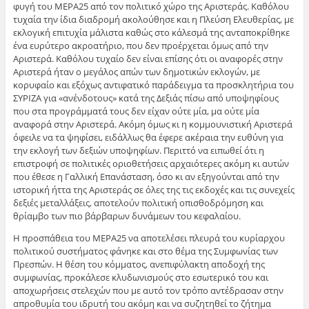
φυγή του ΜΕΡΑ25 από τον πολιτικό χώρο της Αριστεράς. Καθόλου
τυχαία την ίδια διαδρομή ακολούθησε και η Πλεύση Ελευθερίας, με
εκλογική επιτυχία μάλιστα καθώς στο κάλεσμά της ανταποκρίθηκε
ένα ευρύτερο ακροατήριο, που δεν προέρχεται όμως από την
Αριστερά. Καθόλου τυχαίο δεν είναι επίσης ότι οι αναφορές στην
Αριστερά ήταν ο μεγάλος απών των δημοτικών εκλογών, με
κορυφαίο και εξόχως αντιφατικό παράδειγμα τα προσκλητήρια του
ΣΥΡΙΖΑ για «ανένδοτους» κατά της Δεξιάς πίσω από υποψηφίους
που στα προγράμματά τους δεν είχαν ούτε μία, μα ούτε μία
αναφορά στην Αριστερά. Ακόμη όμως κι η κομμουνιστική Αριστερά
όφειλε να τα ψηφίσει, ειδάλλως θα έφερε ακέραια την ευθύνη για
την εκλογή των δεξιών υποψηφίων. Περιττό να ειπωθεί ότι η
επιστροφή σε πολιτικές οριοθετήσεις αρχαιότερες ακόμη κι αυτών
που έθεσε η Γαλλική Επανάσταση, όσο κι αν εξηγούνται από την
ιστορική ήττα της Αριστεράς σε όλες της τις εκδοχές και τις συνεχείς
δεξιές μεταλλάξεις, αποτελούν πολιτική οπισθοδρόμηση και
θρίαμβο των πιο βάρβαρων δυνάμεων του κεφαλαίου.
Η προσπάθεια του ΜΕΡΑ25 να αποτελέσει πλευρά του κυρίαρχου
πολιτικού συστήματος φάνηκε και στο θέμα της Συμφωνίας των
Πρεσπών. Η θέση του κόμματος, ανεπιφύλακτη αποδοχή της
συμφωνίας, προκάλεσε κλυδωνισμούς στο εσωτερικό του και
αποχωρήσεις στελεχών που με αυτό τον τρόπο αντέδρασαν στην
απροθυμία του ιδρυτή του ακόμη και να συζητηθεί το ζήτημα