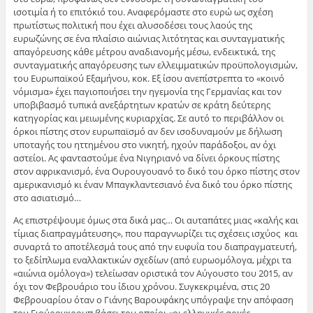
ισοτιμία ή το επιτόκιό του. Αναφερόμαστε στο ευρώ ως σχέση
πρωτίστως πολιτική που έχει αλυσοδέσει τους λαούς της
ευρωζώνης σε ένα πλαίσιο αιώνιας λιτότητας και συνταγματικής
απαγόρευσης κάθε μέτρου αναδιανομής μέσω, ενδεικτικά, της
συνταγματικής απαγόρευσης των ελλειμματικών προϋπολογισμών,
του Ευρωπαϊκού Εξαμήνου, κοκ. Εξ ίσου ανεπίστρεπτα το «κοινό
νόμισμα» έχει παγιοποιήσει την ηγεμονία της Γερμανίας και τον
υποβιβασμό τυπικά ανεξάρτητων κρατών σε κράτη δεύτερης
κατηγορίας και μειωμένης κυριαρχίας. Σε αυτό το περιβάλλον οι
όρκοι πίστης στον ευρωπαϊσμό αν δεν ισοδυναμούν με δήλωση
υποταγής του ηττημένου στο νικητή, ηχούν παράδοξοι, αν όχι
αστείοι. Ας φανταστούμε ένα Νιγηριανό να δίνει όρκους πίστης
στον αφρικανισμό, ένα Ουρουγουανό το δικό του όρκο πίστης στον
αμερικανισμό κι έναν Μπαγκλαντεσιανό ένα δικό του όρκο πίστης
στο ασιατισμό…
Ας επιστρέψουμε όμως στα δικά μας… Οι αυταπάτες μιας «καλής και
τίμιας διαπραγμάτευσης», που παραγνωρίζει τις σχέσεις ισχύος και
συναρτά το αποτέλεσμά τους από την ευφυΐα του διαπραγματευτή,
το ξεδίπλωμα εναλλακτικών σχεδίων (από ευρωομόλογα, μέχρι τα
«αιώνια ομόλογα») τελείωσαν οριστικά τον Αύγουστο του 2015, αν
όχι τον Φεβρουάριο του ίδιου χρόνου. Συγκεκριμένα, στις 20
Φεβρουαρίου όταν ο Γιάνης Βαρουφάκης υπόγραψε την απόφαση
του Γιούρογκρουπ βάσει του οποίοι «οι ελληνικές αρχές