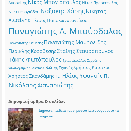
Νίκος Μπογιόπουλος
Αποσκίτης
Νίκος Προσκεφαλάς
Ναξάκης Χάρης
Νικήτας
Νίνα Γεωργιάδου
Χιωτίνης
Πέτρος Παπακωνσταντίνου
Παναγιώτης Α. Μπούρδαλας
Παναγιώτης Μαυροειδής
Παναγιώτης Θέμελης
Στάθης Σταυρόπουλος
Περικλής Κοροβέσης
Τάκης Φωτόπουλος
Τριαντάφυλλος Σερμέτης
Χρήστος Κάτσικας
Φώτης Σχοινάς
Φιλαλήθης/philalethe00
π.
π. Ηλίας Υφαντής
Χρήστος Σκανδάμης
Νικόλαος Φαναριώτης
Δημοφιλή άρθρα & σελίδες
Δημόσια παιδεία και δημόσιοι λειτουργοί μετά τα
μνημόνια