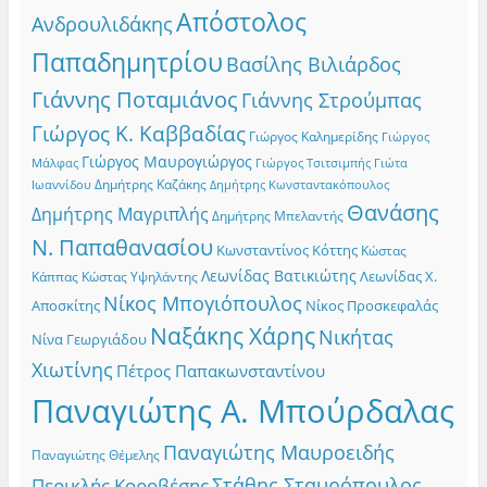
Απόστολος
Ανδρουλιδάκης
Παπαδημητρίου
Βασίλης Βιλιάρδος
Γιάννης Ποταμιάνος
Γιάννης Στρούμπας
Γιώργος Κ. Καββαδίας
Γιώργος Καλημερίδης
Γιώργος
Γιώργος Μαυρογιώργος
Γιώργος Τσιτσιμπής
Γιώτα
Μάλφας
Δημήτρης Καζάκης
Ιωαννίδου
Δημήτρης Κωνσταντακόπουλος
Θανάσης
Δημήτρης Μαγριπλής
Δημήτρης Μπελαντής
Ν. Παπαθανασίου
Κωνσταντίνος Κόττης
Κώστας
Λεωνίδας Βατικιώτης
Λεωνίδας Χ.
Κώστας Υψηλάντης
Κάππας
Νίκος Μπογιόπουλος
Αποσκίτης
Νίκος Προσκεφαλάς
Ναξάκης Χάρης
Νικήτας
Νίνα Γεωργιάδου
Χιωτίνης
Πέτρος Παπακωνσταντίνου
Παναγιώτης Α. Μπούρδαλας
Παναγιώτης Μαυροειδής
Παναγιώτης Θέμελης
Στάθης Σταυρόπουλος
Περικλής Κοροβέσης