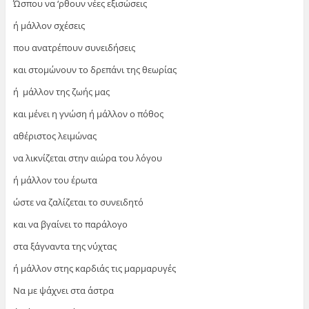
Ώσπου να ‘ρθουν νέες εξισώσεις
ή μάλλον σχέσεις
που ανατρέπουν συνειδήσεις
και στομώνουν το δρεπάνι της θεωρίας
ή μάλλον της ζωής μας
και μένει η γνώση ή μάλλον ο πόθος
αθέριστος λειμώνας
να λικνίζεται στην αιώρα του λόγου
ή μάλλον του έρωτα
ώστε να ζαλίζεται το συνειδητό
και να βγαίνει το παράλογο
στα ξάγναντα της νύχτας
ή μάλλον στης καρδιάς τις μαρμαρυγές
Να με ψάχνει στα άστρα