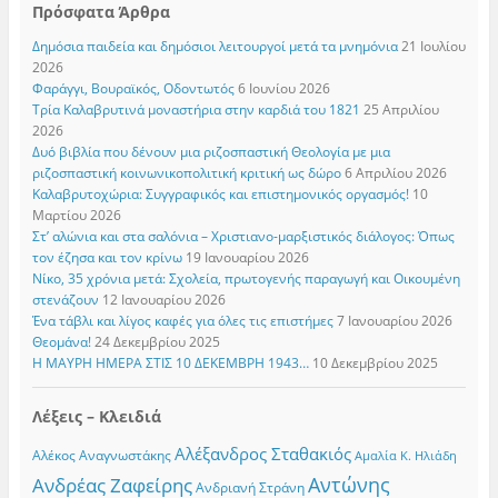
Πρόσφατα Άρθρα
Δημόσια παιδεία και δημόσιοι λειτουργοί μετά τα μνημόνια
21 Ιουλίου
2026
Φαράγγι, Βουραϊκός, Οδοντωτός
6 Ιουνίου 2026
Τρία Καλαβρυτινά μοναστήρια στην καρδιά του 1821
25 Απριλίου
2026
Δυό βιβλία που δένουν μια ριζοσπαστική Θεολογία με μια
ριζοσπαστική κοινωνικοπολιτική κριτική ως δώρο
6 Απριλίου 2026
Καλαβρυτοχώρια: Συγγραφικός και επιστημονικός οργασμός!
10
Μαρτίου 2026
Στ’ αλώνια και στα σαλόνια – Χριστιανο-μαρξιστικός διάλογος: Όπως
τον έζησα και τον κρίνω
19 Ιανουαρίου 2026
Νίκο, 35 χρόνια μετά: Σχολεία, πρωτογενής παραγωγή και Οικουμένη
στενάζουν
12 Ιανουαρίου 2026
Ένα τάβλι και λίγος καφές για όλες τις επιστήμες
7 Ιανουαρίου 2026
Θεομάνα!
24 Δεκεμβρίου 2025
Η ΜΑΥΡΗ ΗΜΕΡΑ ΣΤΙΣ 10 ΔΕΚΕΜΒΡΗ 1943…
10 Δεκεμβρίου 2025
Λέξεις – Κλειδιά
Αλέξανδρος Σταθακιός
Αλέκος Αναγνωστάκης
Αμαλία Κ. Ηλιάδη
Αντώνης
Ανδρέας Ζαφείρης
Ανδριανή Στράνη