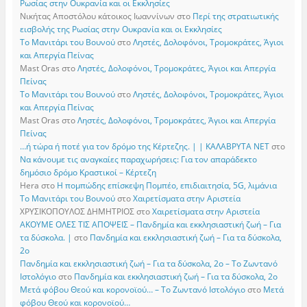
Ρωσίας στην Ουκρανία και οι Εκκλησίες
Νικήτας Αποστόλου κάτοικος Ιωαννίνων
στο
Περί της στρατιωτικής
εισβολής της Ρωσίας στην Ουκρανία και οι Εκκλησίες
Το Μανιτάρι του Βουνού
στο
Ληστές, Δολοφόνοι, Τρομοκράτες, Άγιοι
και Απεργία Πείνας
Mast Oras
στο
Ληστές, Δολοφόνοι, Τρομοκράτες, Άγιοι και Απεργία
Πείνας
Το Μανιτάρι του Βουνού
στο
Ληστές, Δολοφόνοι, Τρομοκράτες, Άγιοι
και Απεργία Πείνας
Mast Oras
στο
Ληστές, Δολοφόνοι, Τρομοκράτες, Άγιοι και Απεργία
Πείνας
…ή τώρα ή ποτέ για τον δρόμο της Κέρτεζης. | | ΚΑΛΑΒΡΥΤΑ ΝΕΤ
στο
Να κάνουμε τις αναγκαίες παραχωρήσεις: Για τον απαράδεκτο
δημόσιο δρόμο Κραστικοί – Κέρτεζη
Hera
στο
Η πομπώδης επίσκεψη Πομπέο, επιδιαιτησία, 5G, λιμάνια
Το Μανιτάρι του Βουνού
στο
Χαιρετίσματα στην Αριστεία
ΧΡΥΣΙΚΟΠΟΥΛΟΣ ΔΗΜΗΤΡΙΟΣ
στο
Χαιρετίσματα στην Αριστεία
ΑΚΟΥΜΕ ΟΛΕΣ ΤΙΣ ΑΠΟΨΕΙΣ – Πανδημία και εκκλησιαστική ζωή – Για
τα δύσκολα. |
στο
Πανδημία και εκκλησιαστική ζωή – Για τα δύσκολα,
2ο
Πανδημία και εκκλησιαστική ζωή – Για τα δύσκολα, 2ο – Το Zωντανό
Iστολόγιο
στο
Πανδημία και εκκλησιαστική ζωή – Για τα δύσκολα, 2ο
Μετά φόβου Θεού και κορονοϊού… – Το Zωντανό Iστολόγιο
στο
Μετά
φόβου Θεού και κορονοϊού…