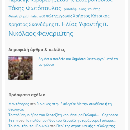
Τάκης Φωτόπουλος
Τριαντάφυλλος Σερμέτης
Χρήστος Κάτσικας
Φώτης Σχοινάς
Φιλαλήθης/philalethe00
π.
π. Ηλίας Υφαντής
Χρήστος Σκανδάμης
Νικόλαος Φαναριώτης
Δημοφιλή άρθρα & σελίδες
Δημόσια παιδεία και δημόσιοι λειτουργοί μετά τα
μνημόνια
Πρόσφατα σχόλια
Μαντάτορας
στο
Γυναίκες στην Εκκλησία: Με την συνήθεια ή τη
θεολογία;
Το πολύσημο ήθος του Κερτεζίτη νεομάρτυρα Γιαλαμά… – Cognosco
Team
στο
Το πολύσημο ήθος του Κερτεζίτη νεομάρτυρα Γιαλαμά…
Το Μανιτάρι του Βουνού
στο
Περί της στρατιωτικής εισβολής της