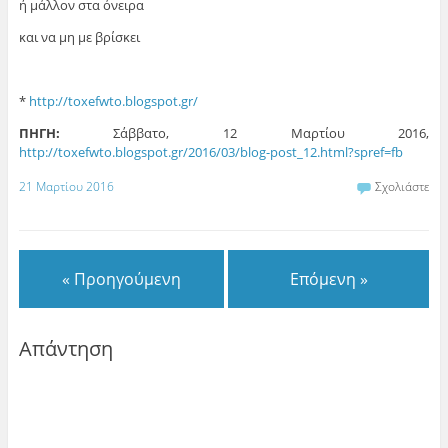
ή μάλλον στα όνειρα
και να μη με βρίσκει
*
http://toxefwto.blogspot.gr/
ΠΗΓΗ:
Σάββατο, 12 Μαρτίου 2016,
http://toxefwto.blogspot.gr/2016/03/blog-post_12.html?spref=fb
21 Μαρτίου 2016
Σχολιάστε
« Προηγούμενη
Επόμενη »
Απάντηση