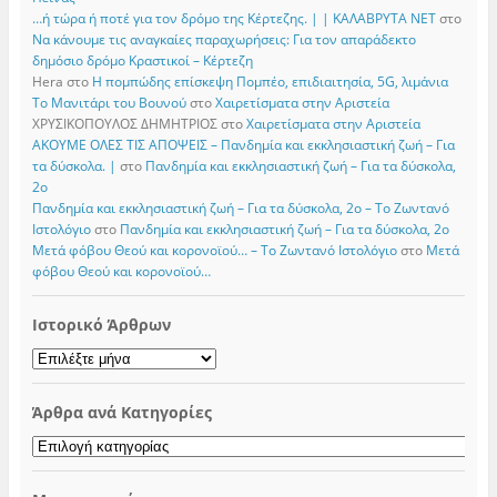
…ή τώρα ή ποτέ για τον δρόμο της Κέρτεζης. | | ΚΑΛΑΒΡΥΤΑ ΝΕΤ
στο
Να κάνουμε τις αναγκαίες παραχωρήσεις: Για τον απαράδεκτο
δημόσιο δρόμο Κραστικοί – Κέρτεζη
Hera
στο
Η πομπώδης επίσκεψη Πομπέο, επιδιαιτησία, 5G, λιμάνια
Το Μανιτάρι του Βουνού
στο
Χαιρετίσματα στην Αριστεία
ΧΡΥΣΙΚΟΠΟΥΛΟΣ ΔΗΜΗΤΡΙΟΣ
στο
Χαιρετίσματα στην Αριστεία
ΑΚΟΥΜΕ ΟΛΕΣ ΤΙΣ ΑΠΟΨΕΙΣ – Πανδημία και εκκλησιαστική ζωή – Για
τα δύσκολα. |
στο
Πανδημία και εκκλησιαστική ζωή – Για τα δύσκολα,
2ο
Πανδημία και εκκλησιαστική ζωή – Για τα δύσκολα, 2ο – Το Zωντανό
Iστολόγιο
στο
Πανδημία και εκκλησιαστική ζωή – Για τα δύσκολα, 2ο
Μετά φόβου Θεού και κορονοϊού… – Το Zωντανό Iστολόγιο
στο
Μετά
φόβου Θεού και κορονοϊού…
Ιστορικό Άρθρων
Ιστορικό
Άρθρων
Άρθρα ανά Κατηγορίες
Άρθρα
ανά
Κατηγορίες