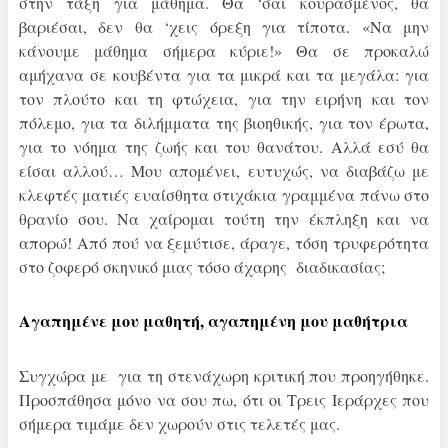
στην τάξη για μάθημα. Θα ‘σαι κουρασμένος, θα
βαριέσαι, δεν θα ‘χεις όρεξη για τίποτα. «Να μην
κάνουμε μάθημα σήμερα κύριε!» Θα σε προκαλώ
αμήχανα σε κουβέντα για τα μικρά και τα μεγάλα: για
τον πλούτο και τη φτώχεια, για την ειρήνη και τον
πόλεμο, για τα διλήμματα της βιοηθικής, για τον έρωτα,
για το νόημα της ζωής και του θανάτου. Αλλά εσύ θα
είσαι αλλού… Μου απομένει, ευτυχώς, να διαβάζω με
κλεφτές ματιές ευαίσθητα στιχάκια γραμμένα πάνω στο
θρανίο σου. Να χαίρομαι τούτη την έκπληξη και να
απορώ! Από πού να ξεμύτισε, άραγε, τόση τρυφερότητα
στο ζοφερό σκηνικό μιας τόσο άχαρης διαδικασίας;
Αγαπημένε μου μαθητή, αγαπημένη μου μαθήτρια
Συγχώρα με για τη στενάχωρη κριτική που προηγήθηκε.
Προσπάθησα μόνο να σου πω, ότι οι Τρεις Ιεράρχες που
σήμερα τιμάμε δεν χωρούν στις τελετές μας.