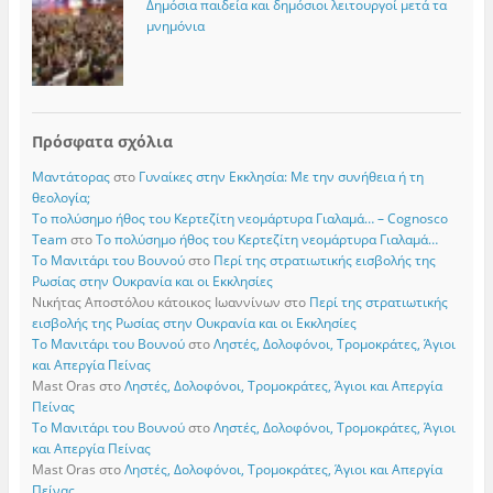
Δημόσια παιδεία και δημόσιοι λειτουργοί μετά τα
μνημόνια
Πρόσφατα σχόλια
Μαντάτορας
στο
Γυναίκες στην Εκκλησία: Με την συνήθεια ή τη
θεολογία;
Το πολύσημο ήθος του Κερτεζίτη νεομάρτυρα Γιαλαμά… – Cognosco
Team
στο
Το πολύσημο ήθος του Κερτεζίτη νεομάρτυρα Γιαλαμά…
Το Μανιτάρι του Βουνού
στο
Περί της στρατιωτικής εισβολής της
Ρωσίας στην Ουκρανία και οι Εκκλησίες
Νικήτας Αποστόλου κάτοικος Ιωαννίνων
στο
Περί της στρατιωτικής
εισβολής της Ρωσίας στην Ουκρανία και οι Εκκλησίες
Το Μανιτάρι του Βουνού
στο
Ληστές, Δολοφόνοι, Τρομοκράτες, Άγιοι
και Απεργία Πείνας
Mast Oras
στο
Ληστές, Δολοφόνοι, Τρομοκράτες, Άγιοι και Απεργία
Πείνας
Το Μανιτάρι του Βουνού
στο
Ληστές, Δολοφόνοι, Τρομοκράτες, Άγιοι
και Απεργία Πείνας
Mast Oras
στο
Ληστές, Δολοφόνοι, Τρομοκράτες, Άγιοι και Απεργία
Πείνας