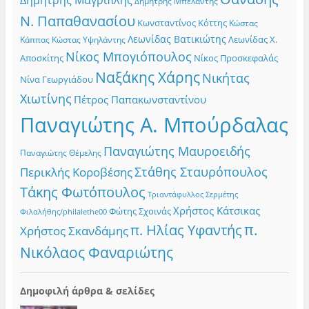
Δημήτρης Μαγριπλής
Δημήτρης Μπελαντής
Ν. Παπαθανασίου
Κωνσταντίνος Κόττης
Κώστας
Λεωνίδας Βατικιώτης
Λεωνίδας Χ.
Κώστας Υψηλάντης
Κάππας
Νίκος Μπογιόπουλος
Αποσκίτης
Νίκος Προσκεφαλάς
Ναξάκης Χάρης
Νικήτας
Νίνα Γεωργιάδου
Χιωτίνης
Πέτρος Παπακωνσταντίνου
Παναγιώτης Α. Μπούρδαλας
Παναγιώτης Μαυροειδής
Παναγιώτης Θέμελης
Στάθης Σταυρόπουλος
Περικλής Κοροβέσης
Τάκης Φωτόπουλος
Τριαντάφυλλος Σερμέτης
Χρήστος Κάτσικας
Φώτης Σχοινάς
Φιλαλήθης/philalethe00
π.
π. Ηλίας Υφαντής
Χρήστος Σκανδάμης
Νικόλαος Φαναριώτης
Δημοφιλή άρθρα & σελίδες