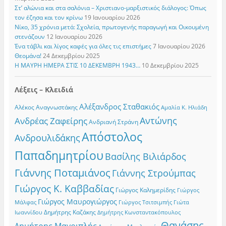
Στ’ αλώνια και στα σαλόνια – Χριστιανο-μαρξιστικός διάλογος: Όπως
τον έζησα και τον κρίνω
19 Ιανουαρίου 2026
Νίκο, 35 χρόνια μετά: Σχολεία, πρωτογενής παραγωγή και Οικουμένη
στενάζουν
12 Ιανουαρίου 2026
Ένα τάβλι και λίγος καφές για όλες τις επιστήμες
7 Ιανουαρίου 2026
Θεομάνα!
24 Δεκεμβρίου 2025
Η ΜΑΥΡΗ ΗΜΕΡΑ ΣΤΙΣ 10 ΔΕΚΕΜΒΡΗ 1943…
10 Δεκεμβρίου 2025
Λέξεις – Κλειδιά
Αλέξανδρος Σταθακιός
Αλέκος Αναγνωστάκης
Αμαλία Κ. Ηλιάδη
Αντώνης
Ανδρέας Ζαφείρης
Ανδριανή Στράνη
Απόστολος
Ανδρουλιδάκης
Παπαδημητρίου
Βασίλης Βιλιάρδος
Γιάννης Ποταμιάνος
Γιάννης Στρούμπας
Γιώργος Κ. Καββαδίας
Γιώργος Καλημερίδης
Γιώργος
Γιώργος Μαυρογιώργος
Γιώργος Τσιτσιμπής
Γιώτα
Μάλφας
Δημήτρης Καζάκης
Ιωαννίδου
Δημήτρης Κωνσταντακόπουλος
Θανάσης