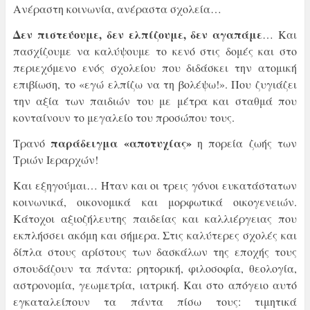
Ανέραστη κοινωνία, ανέραστα σχολεία…
Δεν πιστεύουμε, δεν ελπίζουμε, δεν αγαπάμε
… Και
πασχίζουμε να καλύψουμε το κενό στις δομές και στο
περιεχόμενο ενός σχολείου που διδάσκει την ατομική
επιβίωση, το «εγώ ελπίζω να τη βολέψω!». Που ζυγιάζει
την αξία των παιδιών του με μέτρα και σταθμά που
κονταίνουν το μεγαλείο του προσώπου τους.
παράδειγμα «αποτυχίας»
Τρανό
η πορεία ζωής των
Τριών Ιεραρχών!
Και εξηγούμαι… Ήταν και οι τρεις γόνοι ευκατάστατων
κοινωνικά, οικονομικά και μορφωτικά οικογενειών.
Κάτοχοι αξιοζήλευτης παιδείας και καλλιέργειας που
εκπλήσσει ακόμη και σήμερα. Στις καλύτερες σχολές και
δίπλα στους αρίστους των δασκάλων της εποχής τους
σπουδάζουν τα πάντα: ρητορική, φιλοσοφία, θεολογία,
αστρονομία, γεωμετρία, ιατρική. Και στο απόγειο αυτό
εγκαταλείπουν τα πάντα πίσω τους: τιμητικά