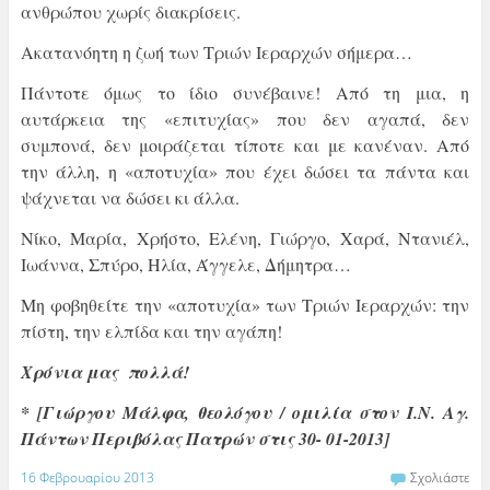
ανθρώπου χωρίς διακρίσεις.
Ακατανόητη η ζωή των Τριών Ιεραρχών σήμερα…
Πάντοτε όμως το ίδιο συνέβαινε! Από τη μια, η
αυτάρκεια της «επιτυχίας» που δεν αγαπά, δεν
συμπονά, δεν μοιράζεται τίποτε και με κανέναν. Από
την άλλη, η «αποτυχία» που έχει δώσει τα πάντα και
ψάχνεται να δώσει κι άλλα.
Νίκο, Μαρία, Χρήστο, Ελένη, Γιώργο, Χαρά, Ντανιέλ,
Ιωάννα, Σπύρο, Ηλία, Άγγελε, Δήμητρα…
Μη φοβηθείτε την «αποτυχία» των Τριών Ιεραρχών: την
πίστη, την ελπίδα και την αγάπη!
Χρόνια μας πολλά!
* [Γιώργου Μάλφα, θεολόγου / ομιλία στον Ι.Ν. Αγ.
Πάντων Περιβόλας Πατρών στις 30- 01-2013]
16 Φεβρουαρίου 2013
Σχολιάστε