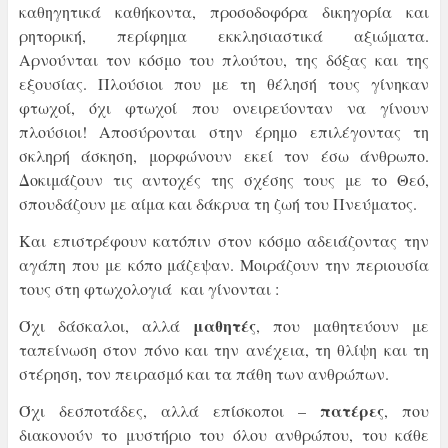
καθηγητικά καθήκοντα, προσοδοφόρα δικηγορία και
ρητορική, περίφημα εκκλησιαστικά αξιώματα.
Αρνούνται τον κόσμο του πλούτου, της δόξας και της
εξουσίας. Πλούσιοι που με τη θέλησή τους γίνηκαν
φτωχοί, όχι φτωχοί που ονειρεύονταν να γίνουν
πλούσιοι! Αποσύρονται στην έρημο επιλέγοντας τη
σκληρή άσκηση, μορφώνουν εκεί τον έσω άνθρωπο.
Δοκιμάζουν τις αντοχές της σχέσης τους με το Θεό,
σπουδάζουν με αίμα και δάκρυα τη ζωή του Πνεύματος.
Και επιστρέφουν κατόπιν στον κόσμο αδειάζοντας την
αγάπη που με κόπο μάζεψαν. Μοιράζουν την περιουσία
τους στη φτωχολογιά και γίνονται :
μαθητές
Όχι δάσκαλοι, αλλά
, που μαθητεύουν με
ταπείνωση στον πόνο και την ανέχεια, τη θλίψη και τη
στέρηση, τον πειρασμό και τα πάθη των ανθρώπων.
πατέρες
Όχι δεσποτάδες, αλλά επίσκοποι –
, που
διακονούν το μυστήριο του όλου ανθρώπου, του κάθε